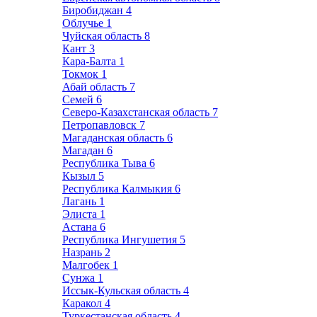
Биробиджан
4
Облучье
1
Чуйская область
8
Кант
3
Кара-Балта
1
Токмок
1
Абай область
7
Семей
6
Северо-Казахстанская область
7
Петропавловск
7
Магаданская область
6
Магадан
6
Республика Тыва
6
Кызыл
5
Республика Калмыкия
6
Лагань
1
Элиста
1
Астана
6
Республика Ингушетия
5
Назрань
2
Малгобек
1
Сунжа
1
Иссык-Кульская область
4
Каракол
4
Туркестанская область
4