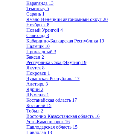
Караганда
13
Темиртау
5
Сарань
1
Ямало-Ненецкий автономный округ
20
Ноябрьск
8
Новый Уренгой
4
Салехард
3
Кабардино-Балкарская Республика
19
Нальчик
10
Прохладный
3
Баксан
2
Республика Саха (Якутия)
19
Якутск
8
Покровск
1
Чувашская Республика
17
Алатырь
3
Ядрин
2
Шумерля
1
Костанайская область
17
Костанай
15
Тобыл
2
Восточно-Казахстанская область
16
Усть-Каменогорск
16
Павлодарская область
15
Павлодар
13