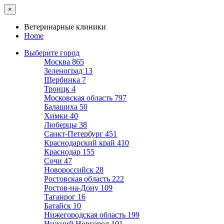
×
Ветеринарные клиники
Home
Выберите город
Москва
865
Зеленоград
13
Щербинка
7
Троицк
4
Московская область
797
Балашиха
50
Химки
40
Люберцы
38
Санкт-Петербург
451
Краснодарский край
410
Краснодар
155
Сочи
47
Новороссийск
28
Ростовская область
222
Ростов-на-Дону
109
Таганрог
16
Батайск
10
Нижегородская область
199
Нижний Новгород
101