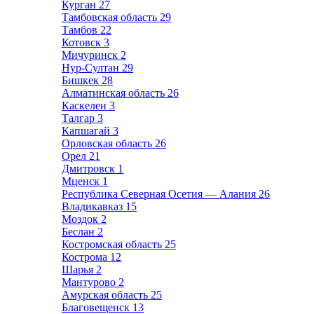
Курган
27
Тамбовская область
29
Тамбов
22
Котовск
3
Мичуринск
2
Нур-Султан
29
Бишкек
28
Алматинская область
26
Каскелен
3
Талгар
3
Капшагай
3
Орловская область
26
Орел
21
Дмитровск
1
Мценск
1
Республика Северная Осетия — Алания
26
Владикавказ
15
Моздок
2
Беслан
2
Костромская область
25
Кострома
12
Шарья
2
Мантурово
2
Амурская область
25
Благовещенск
13