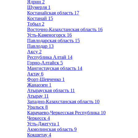
Ядрин
2
Шумерля
1
Костанайская область
17
Костанай
15
Тобыл
2
Восточно-Казахстанская область
16
Усть-Каменогорск
16
Павлодарская область
15
Павлодар
13
Аксу
2
Республика Алтай
14
Горно-Алтайск
5
Мангистауская область
14
Актау
6
Форт-Шевченко
1
Жанаозен
1
Атырауская область
11
Атырау
11
Западно-Казахстанская область
10
Уральск
8
Карачаево-Черкесская Республика
10
Черкесск
4
Усть-Джегута
1
Акмолинская область
9
Кокшетау
4