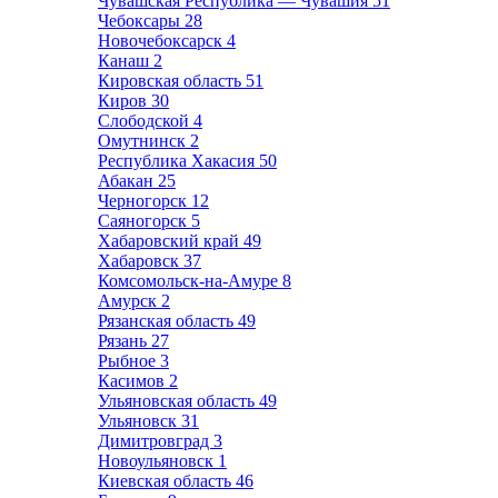
Чувашская Республика — Чувашия
51
Чебоксары
28
Новочебоксарск
4
Канаш
2
Кировская область
51
Киров
30
Слободской
4
Омутнинск
2
Республика Хакасия
50
Абакан
25
Черногорск
12
Саяногорск
5
Хабаровский край
49
Хабаровск
37
Комсомольск-на-Амуре
8
Амурск
2
Рязанская область
49
Рязань
27
Рыбное
3
Касимов
2
Ульяновская область
49
Ульяновск
31
Димитровград
3
Новоульяновск
1
Киевская область
46