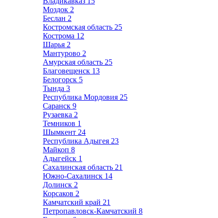
Владикавказ
15
Моздок
2
Беслан
2
Костромская область
25
Кострома
12
Шарья
2
Мантурово
2
Амурская область
25
Благовещенск
13
Белогорск
5
Тында
3
Республика Мордовия
25
Саранск
9
Рузаевка
2
Темников
1
Шымкент
24
Республика Адыгея
23
Майкоп
8
Адыгейск
1
Сахалинская область
21
Южно-Сахалинск
14
Долинск
2
Корсаков
2
Камчатский край
21
Петропавловск-Камчатский
8