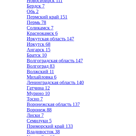
Новосибирск
111
Бердск
7
Обь
2
Пермский край
151
Пермь
78
Соликамск
7
Краснокамск
6
Иркутская область
147
Иркутск
68
Ангарск
15
Братск
10
Волгоградская область
147
Волгоград
83
Волжский
11
Михайловка
6
Ленинградская область
140
Гатчина
12
Мурино
10
Тосно
7
Воронежская область
137
Воронеж
88
Лиски
7
Семилуки
5
Приморский край
133
Владивосток
38