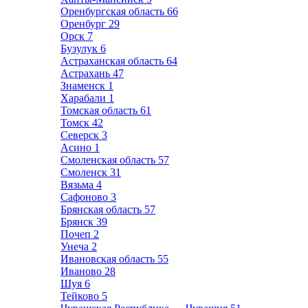
Оренбургская область
66
Оренбург
29
Орск
7
Бузулук
6
Астраханская область
64
Астрахань
47
Знаменск
1
Харабали
1
Томская область
61
Томск
42
Северск
3
Асино
1
Смоленская область
57
Смоленск
31
Вязьма
4
Сафоново
3
Брянская область
57
Брянск
39
Почеп
2
Унеча
2
Ивановская область
55
Иваново
28
Шуя
6
Тейково
5