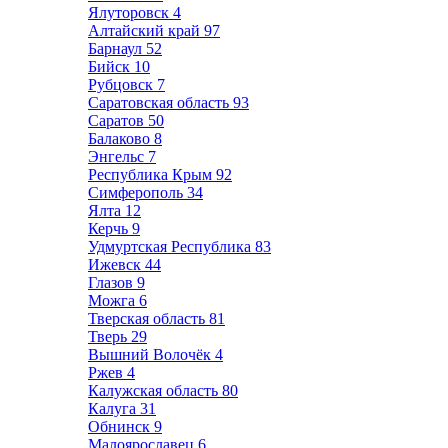
Ялуторовск
4
Алтайский край
97
Барнаул
52
Бийск
10
Рубцовск
7
Саратовская область
93
Саратов
50
Балаково
8
Энгельс
7
Республика Крым
92
Симферополь
34
Ялта
12
Керчь
9
Удмуртская Республика
83
Ижевск
44
Глазов
9
Можга
6
Тверская область
81
Тверь
29
Вышний Волочёк
4
Ржев
4
Калужская область
80
Калуга
31
Обнинск
9
Малоярославец
6