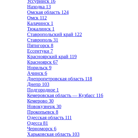
Уссурийск
16
Находка
13
Омская область
124
Омск
112
Калачинск
1
Тюкалинск
1
Ставропольский край
122
Ставрополь
31
Пятигорск
8
Ессентуки
7
Красноярский край
119
Красноярск
67
Норильск
9
Ачинск
6
Днепропетровская область
118
Днепр
103
Подгородное
1
Кемеровская область — Кузбасс
116
Кемерово
30
Новокузнецк
30
Прокопьевск
8
Одесская область
111
Одесса
81
Черноморск
6
Харьковская область
103