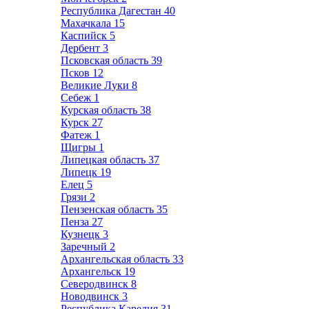
Республика Дагестан
40
Махачкала
15
Каспийск
5
Дербент
3
Псковская область
39
Псков
12
Великие Луки
8
Себеж
1
Курская область
38
Курск
27
Фатеж
1
Щигры
1
Липецкая область
37
Липецк
19
Елец
5
Грязи
2
Пензенская область
35
Пенза
27
Кузнецк
3
Заречный
2
Архангельская область
33
Архангельск
19
Северодвинск
8
Новодвинск
3
Республика Карелия
31