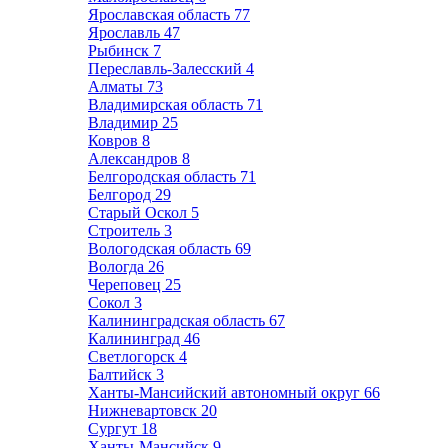
Ярославская область
77
Ярославль
47
Рыбинск
7
Переславль-Залесский
4
Алматы
73
Владимирская область
71
Владимир
25
Ковров
8
Александров
8
Белгородская область
71
Белгород
29
Старый Оскол
5
Строитель
3
Вологодская область
69
Вологда
26
Череповец
25
Сокол
3
Калининградская область
67
Калининград
46
Светлогорск
4
Балтийск
3
Ханты-Мансийский автономный округ
66
Нижневартовск
20
Сургут
18
Ханты-Мансийск
9