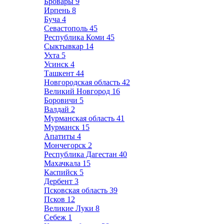
Бровары
9
Ирпень
8
Буча
4
Севастополь
45
Республика Коми
45
Сыктывкар
14
Ухта
5
Усинск
4
Ташкент
44
Новгородская область
42
Великий Новгород
16
Боровичи
5
Валдай
2
Мурманская область
41
Мурманск
15
Апатиты
4
Мончегорск
2
Республика Дагестан
40
Махачкала
15
Каспийск
5
Дербент
3
Псковская область
39
Псков
12
Великие Луки
8
Себеж
1