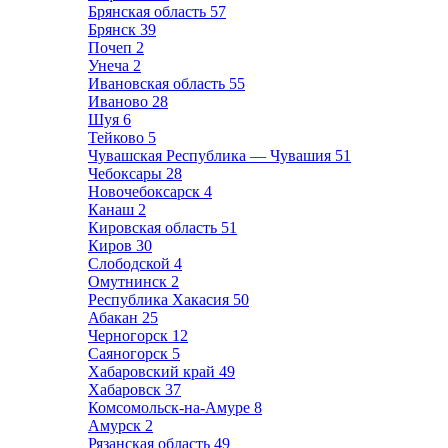
Брянская область
57
Брянск
39
Почеп
2
Унеча
2
Ивановская область
55
Иваново
28
Шуя
6
Тейково
5
Чувашская Республика — Чувашия
51
Чебоксары
28
Новочебоксарск
4
Канаш
2
Кировская область
51
Киров
30
Слободской
4
Омутнинск
2
Республика Хакасия
50
Абакан
25
Черногорск
12
Саяногорск
5
Хабаровский край
49
Хабаровск
37
Комсомольск-на-Амуре
8
Амурск
2
Рязанская область
49