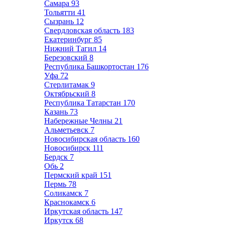
Самара
93
Тольятти
41
Сызрань
12
Свердловская область
183
Екатеринбург
85
Нижний Тагил
14
Березовский
8
Республика Башкортостан
176
Уфа
72
Стерлитамак
9
Октябрьский
8
Республика Татарстан
170
Казань
73
Набережные Челны
21
Альметьевск
7
Новосибирская область
160
Новосибирск
111
Бердск
7
Обь
2
Пермский край
151
Пермь
78
Соликамск
7
Краснокамск
6
Иркутская область
147
Иркутск
68