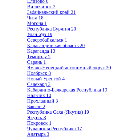
Елизово
6
Вилючинск
2
Забайкальский край
21
Чита
18
Могоча
1
Республика Бурятия
20
Улан-Удэ
19
Северобайкальск
1
Карагандинская область
20
Караганда
13
Темиртау
5
Сарань
1
Ямало-Ненецкий автономный округ
20
Ноябрьск
8
Новый Уренгой
4
Салехард
3
Кабардино-Балкарская Республика
19
Нальчик
10
Прохладный
3
Баксан
2
Республика Саха (Якутия)
19
Якутск
8
Покровск
1
Чувашская Республика
17
Алатырь
3