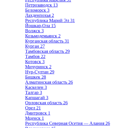
Петрозаводск
13
Беломорск
3
Лахденпохья
2
Республика Марий Эл
31
Йошкар-Ола
15
Волжск
3
Козьмодемьянск
2
Курганская область
31
Курган
27
Тамбовская область
29
Тамбов
22
Котовск
3
Мичуринск
2
Нур-Султан
29
Бишкек
28
Алматинская область
26
Каскелен
3
Талгар
3
Капшагай
3
Орловская область
26
Орел
21
Дмитровск
1
Мценск
1
Республика Северная Осетия — Алания
26