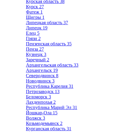
Курская область
38
Курск
27
Фатеж
1
Щигры
1
Липецкая область
37
Липецк
19
Елец
5
Грязи
2
Пензенская область
35
Пенза
27
Кузнецк
3
Заречный
2
Архангельская область
33
Архангельск
19
Северодвинск
8
Новодвинск
3
Республика Карелия
31
Петрозаводск
13
Беломорск
3
Лахденпохья
2
Республика Марий Эл
31
Йошкар-Ола
15
Волжск
3
Козьмодемьянск
2
Курганская область
31