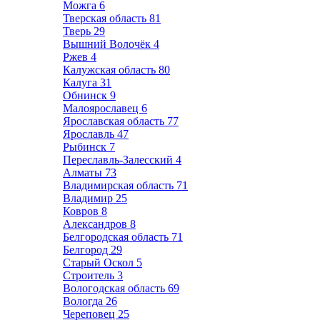
Можга
6
Тверская область
81
Тверь
29
Вышний Волочёк
4
Ржев
4
Калужская область
80
Калуга
31
Обнинск
9
Малоярославец
6
Ярославская область
77
Ярославль
47
Рыбинск
7
Переславль-Залесский
4
Алматы
73
Владимирская область
71
Владимир
25
Ковров
8
Александров
8
Белгородская область
71
Белгород
29
Старый Оскол
5
Строитель
3
Вологодская область
69
Вологда
26
Череповец
25