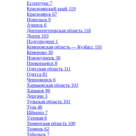
Ессентуки
7
Красноярский край
119
Красноярск
67
Норильск
9
Ачинск
6
Днепропетровская область
118
Днепр
103
Подгородное
1
Кемеровская область — Кузбасс
116
Кемерово
30
Новокузнецк
30
Прокопьевск
8
Одесская область
111
Одесса
81
Черноморск
6
Харьковская область
103
Харьков
96
Дергачи
3
Тульская область
101
Тула
46
Щёкино
7
Узловая
6
Тюменская область
100
Тюмень
62
Тобольск
7