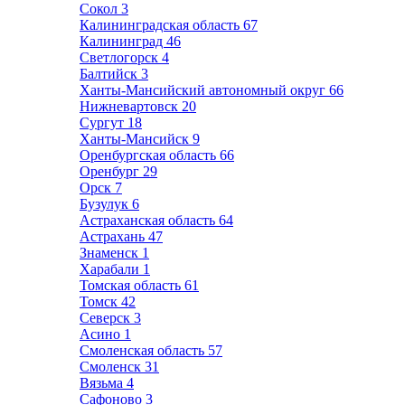
Сокол
3
Калининградская область
67
Калининград
46
Светлогорск
4
Балтийск
3
Ханты-Мансийский автономный округ
66
Нижневартовск
20
Сургут
18
Ханты-Мансийск
9
Оренбургская область
66
Оренбург
29
Орск
7
Бузулук
6
Астраханская область
64
Астрахань
47
Знаменск
1
Харабали
1
Томская область
61
Томск
42
Северск
3
Асино
1
Смоленская область
57
Смоленск
31
Вязьма
4
Сафоново
3