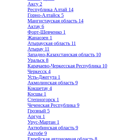
Аксу
2
Республика Алтай
14
Горно-Алтайск
5
Мангистауская область
14
Актау
6
Форт-Шевченко
1
Жанаозен
1
Атырауская область
11
Атырау
11
Западно-Казахстанская область
10
Уральск
8
Карачаево-Черкесская Республика
10
Черкесск
4
Усть-Джегута
1
Акмолинская область
9
Кокшетау
4
Косшы
1
Степногорск
1
Чеченская Республика
9
Грозный
5
Аргун
1
Урус-Мартан
1
Актюбинская область
9
Актобе
9
Еврейская автономная область
8