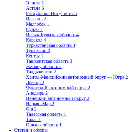
Элиста
1
Астана
6
Республика Ингушетия
5
Назрань
2
Малгобек
1
Сунжа
1
Иссык-Кульская область
4
Каракол
4
Туркестанская область
4
Туркестан
3
Кентау
1
Ташкентская область
3
Жетысу область
2
Талдыкорган
2
Ханты-Мансийский автономный округ — Югра
2
Лянтор
2
Чукотский автономный округ
2
Анадырь
2
Ненецкий автономный округ
2
Нарьян-Мар
2
Ош
2
Таласская область
1
Талас
1
Ошская область
1
Статьи и обзоры