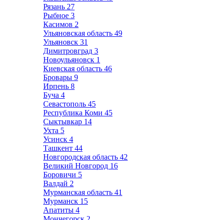
Рязань
27
Рыбное
3
Касимов
2
Ульяновская область
49
Ульяновск
31
Димитровград
3
Новоульяновск
1
Киевская область
46
Бровары
9
Ирпень
8
Буча
4
Севастополь
45
Республика Коми
45
Сыктывкар
14
Ухта
5
Усинск
4
Ташкент
44
Новгородская область
42
Великий Новгород
16
Боровичи
5
Валдай
2
Мурманская область
41
Мурманск
15
Апатиты
4
Мончегорск
2