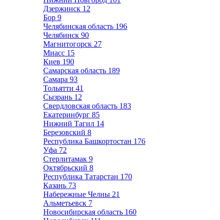
Дзержинск
12
Бор
9
Челябинская область
196
Челябинск
90
Магнитогорск
27
Миасс
15
Киев
190
Самарская область
189
Самара
93
Тольятти
41
Сызрань
12
Свердловская область
183
Екатеринбург
85
Нижний Тагил
14
Березовский
8
Республика Башкортостан
176
Уфа
72
Стерлитамак
9
Октябрьский
8
Республика Татарстан
170
Казань
73
Набережные Челны
21
Альметьевск
7
Новосибирская область
160