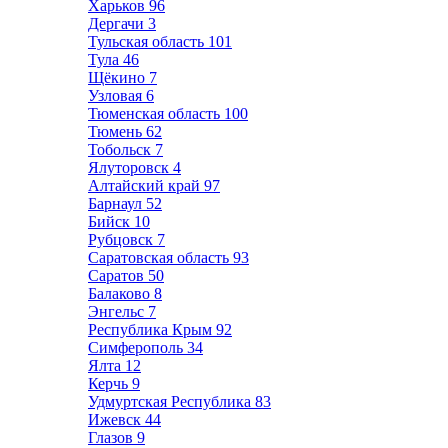
Харьков
96
Дергачи
3
Тульская область
101
Тула
46
Щёкино
7
Узловая
6
Тюменская область
100
Тюмень
62
Тобольск
7
Ялуторовск
4
Алтайский край
97
Барнаул
52
Бийск
10
Рубцовск
7
Саратовская область
93
Саратов
50
Балаково
8
Энгельс
7
Республика Крым
92
Симферополь
34
Ялта
12
Керчь
9
Удмуртская Республика
83
Ижевск
44
Глазов
9