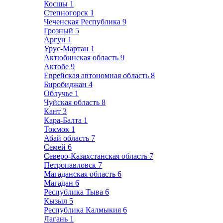
Косшы
1
Степногорск
1
Чеченская Республика
9
Грозный
5
Аргун
1
Урус-Мартан
1
Актюбинская область
9
Актобе
9
Еврейская автономная область
8
Биробиджан
4
Облучье
1
Чуйская область
8
Кант
3
Кара-Балта
1
Токмок
1
Абай область
7
Семей
6
Северо-Казахстанская область
7
Петропавловск
7
Магаданская область
6
Магадан
6
Республика Тыва
6
Кызыл
5
Республика Калмыкия
6
Лагань
1