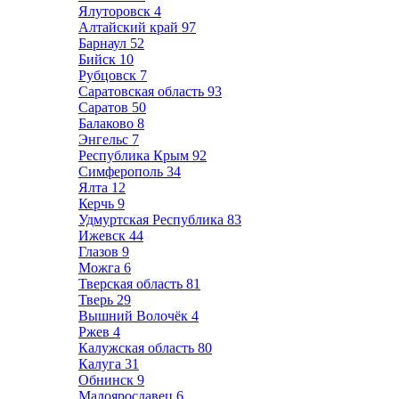
Ялуторовск
4
Алтайский край
97
Барнаул
52
Бийск
10
Рубцовск
7
Саратовская область
93
Саратов
50
Балаково
8
Энгельс
7
Республика Крым
92
Симферополь
34
Ялта
12
Керчь
9
Удмуртская Республика
83
Ижевск
44
Глазов
9
Можга
6
Тверская область
81
Тверь
29
Вышний Волочёк
4
Ржев
4
Калужская область
80
Калуга
31
Обнинск
9
Малоярославец
6