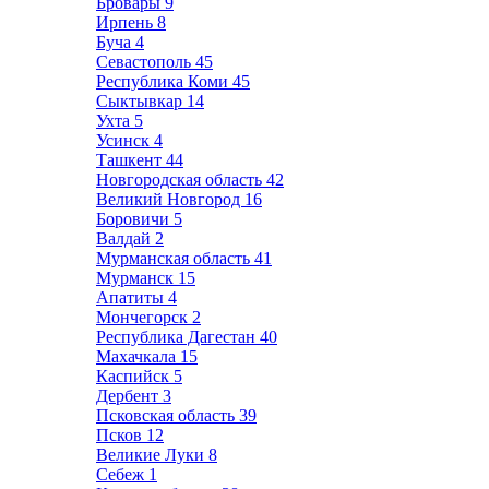
Бровары
9
Ирпень
8
Буча
4
Севастополь
45
Республика Коми
45
Сыктывкар
14
Ухта
5
Усинск
4
Ташкент
44
Новгородская область
42
Великий Новгород
16
Боровичи
5
Валдай
2
Мурманская область
41
Мурманск
15
Апатиты
4
Мончегорск
2
Республика Дагестан
40
Махачкала
15
Каспийск
5
Дербент
3
Псковская область
39
Псков
12
Великие Луки
8
Себеж
1