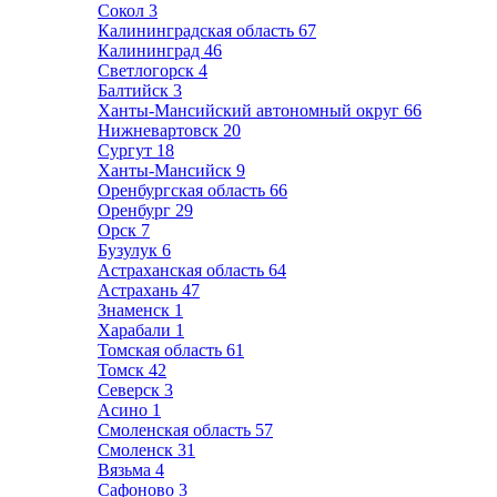
Сокол
3
Калининградская область
67
Калининград
46
Светлогорск
4
Балтийск
3
Ханты-Мансийский автономный округ
66
Нижневартовск
20
Сургут
18
Ханты-Мансийск
9
Оренбургская область
66
Оренбург
29
Орск
7
Бузулук
6
Астраханская область
64
Астрахань
47
Знаменск
1
Харабали
1
Томская область
61
Томск
42
Северск
3
Асино
1
Смоленская область
57
Смоленск
31
Вязьма
4
Сафоново
3