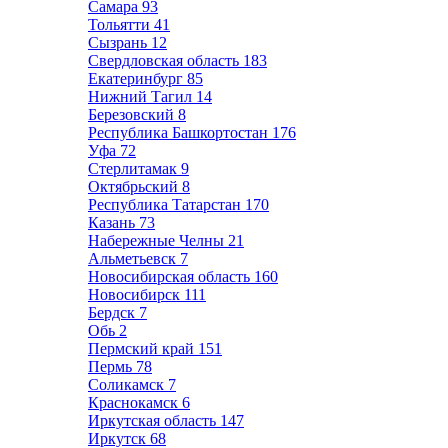
Самара
93
Тольятти
41
Сызрань
12
Свердловская область
183
Екатеринбург
85
Нижний Тагил
14
Березовский
8
Республика Башкортостан
176
Уфа
72
Стерлитамак
9
Октябрьский
8
Республика Татарстан
170
Казань
73
Набережные Челны
21
Альметьевск
7
Новосибирская область
160
Новосибирск
111
Бердск
7
Обь
2
Пермский край
151
Пермь
78
Соликамск
7
Краснокамск
6
Иркутская область
147
Иркутск
68