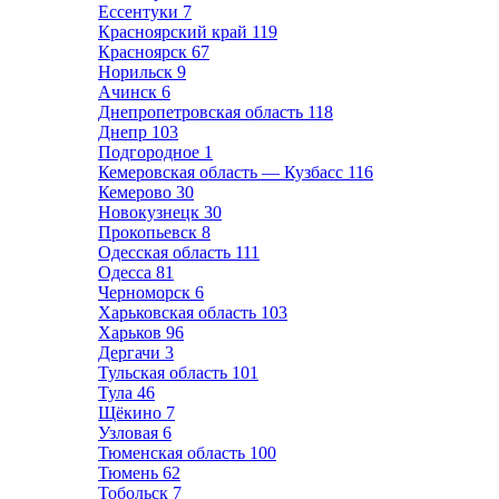
Ессентуки
7
Красноярский край
119
Красноярск
67
Норильск
9
Ачинск
6
Днепропетровская область
118
Днепр
103
Подгородное
1
Кемеровская область — Кузбасс
116
Кемерово
30
Новокузнецк
30
Прокопьевск
8
Одесская область
111
Одесса
81
Черноморск
6
Харьковская область
103
Харьков
96
Дергачи
3
Тульская область
101
Тула
46
Щёкино
7
Узловая
6
Тюменская область
100
Тюмень
62
Тобольск
7