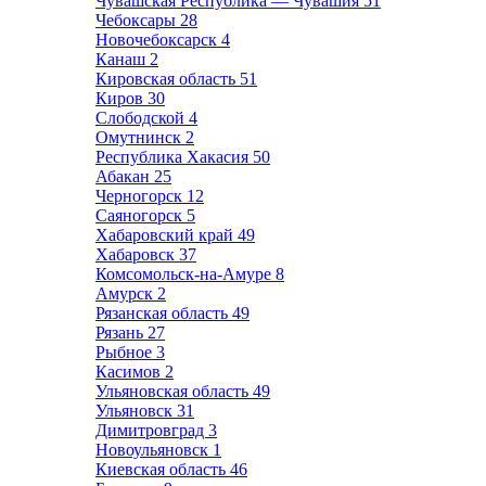
Чувашская Республика — Чувашия
51
Чебоксары
28
Новочебоксарск
4
Канаш
2
Кировская область
51
Киров
30
Слободской
4
Омутнинск
2
Республика Хакасия
50
Абакан
25
Черногорск
12
Саяногорск
5
Хабаровский край
49
Хабаровск
37
Комсомольск-на-Амуре
8
Амурск
2
Рязанская область
49
Рязань
27
Рыбное
3
Касимов
2
Ульяновская область
49
Ульяновск
31
Димитровград
3
Новоульяновск
1
Киевская область
46