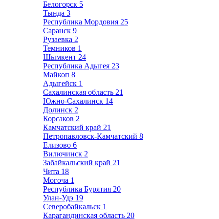
Белогорск
5
Тында
3
Республика Мордовия
25
Саранск
9
Рузаевка
2
Темников
1
Шымкент
24
Республика Адыгея
23
Майкоп
8
Адыгейск
1
Сахалинская область
21
Южно-Сахалинск
14
Долинск
2
Корсаков
2
Камчатский край
21
Петропавловск-Камчатский
8
Елизово
6
Вилючинск
2
Забайкальский край
21
Чита
18
Могоча
1
Республика Бурятия
20
Улан-Удэ
19
Северобайкальск
1
Карагандинская область
20