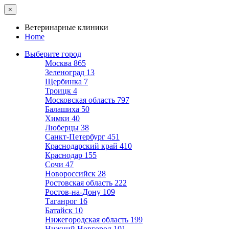
×
Ветеринарные клиники
Home
Выберите город
Москва
865
Зеленоград
13
Щербинка
7
Троицк
4
Московская область
797
Балашиха
50
Химки
40
Люберцы
38
Санкт-Петербург
451
Краснодарский край
410
Краснодар
155
Сочи
47
Новороссийск
28
Ростовская область
222
Ростов-на-Дону
109
Таганрог
16
Батайск
10
Нижегородская область
199
Нижний Новгород
101