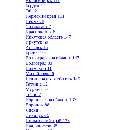
Новосибирск
111
Бердск
7
Обь
2
Пермский край
151
Пермь
78
Соликамск
7
Краснокамск
6
Иркутская область
147
Иркутск
68
Ангарск
15
Братск
10
Волгоградская область
147
Волгоград
83
Волжский
11
Михайловка
6
Ленинградская область
140
Гатчина
12
Мурино
10
Тосно
7
Воронежская область
137
Воронеж
88
Лиски
7
Семилуки
5
Приморский край
133
Владивосток
38