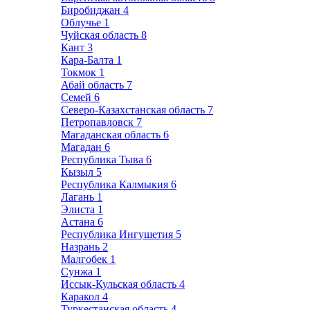
Биробиджан
4
Облучье
1
Чуйская область
8
Кант
3
Кара-Балта
1
Токмок
1
Абай область
7
Семей
6
Северо-Казахстанская область
7
Петропавловск
7
Магаданская область
6
Магадан
6
Республика Тыва
6
Кызыл
5
Республика Калмыкия
6
Лагань
1
Элиста
1
Астана
6
Республика Ингушетия
5
Назрань
2
Малгобек
1
Сунжа
1
Иссык-Кульская область
4
Каракол
4
Туркестанская область
4