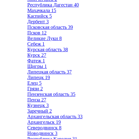
Республика Дагестан
40
Махачкала
15
Каспийск
5
Дербент
3
Псковская область
39
Псков
12
Великие Луки
8
Себеж
1
Курская область
38
Курск
27
Фатеж
1
Щигры
1
Липецкая область
37
Липецк
19
Елец
5
Грязи
2
Пензенская область
35
Пенза
27
Кузнецк
3
Заречный
2
Архангельская область
33
Архангельск
19
Северодвинск
8
Новодвинск
3
Республика Карелия
31