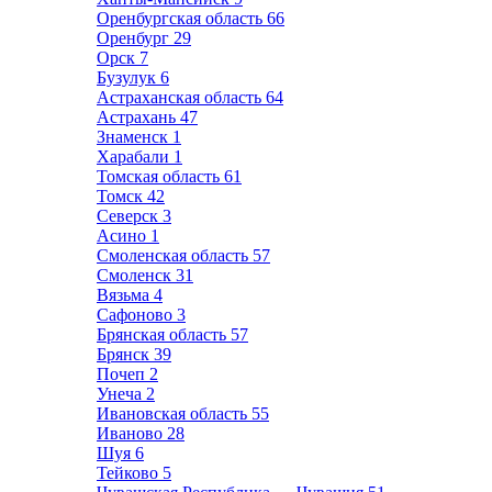
Оренбургская область
66
Оренбург
29
Орск
7
Бузулук
6
Астраханская область
64
Астрахань
47
Знаменск
1
Харабали
1
Томская область
61
Томск
42
Северск
3
Асино
1
Смоленская область
57
Смоленск
31
Вязьма
4
Сафоново
3
Брянская область
57
Брянск
39
Почеп
2
Унеча
2
Ивановская область
55
Иваново
28
Шуя
6
Тейково
5