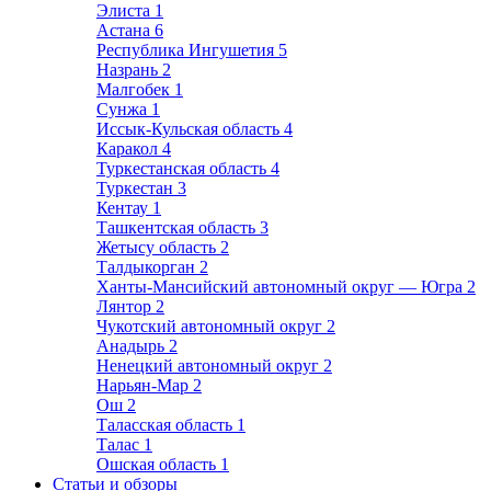
Элиста
1
Астана
6
Республика Ингушетия
5
Назрань
2
Малгобек
1
Сунжа
1
Иссык-Кульская область
4
Каракол
4
Туркестанская область
4
Туркестан
3
Кентау
1
Ташкентская область
3
Жетысу область
2
Талдыкорган
2
Ханты-Мансийский автономный округ — Югра
2
Лянтор
2
Чукотский автономный округ
2
Анадырь
2
Ненецкий автономный округ
2
Нарьян-Мар
2
Ош
2
Таласская область
1
Талас
1
Ошская область
1
Статьи и обзоры