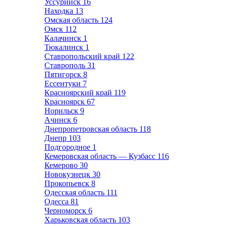
Уссурийск
16
Находка
13
Омская область
124
Омск
112
Калачинск
1
Тюкалинск
1
Ставропольский край
122
Ставрополь
31
Пятигорск
8
Ессентуки
7
Красноярский край
119
Красноярск
67
Норильск
9
Ачинск
6
Днепропетровская область
118
Днепр
103
Подгородное
1
Кемеровская область — Кузбасс
116
Кемерово
30
Новокузнецк
30
Прокопьевск
8
Одесская область
111
Одесса
81
Черноморск
6
Харьковская область
103