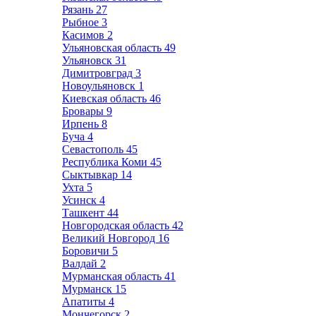
Рязань
27
Рыбное
3
Касимов
2
Ульяновская область
49
Ульяновск
31
Димитровград
3
Новоульяновск
1
Киевская область
46
Бровары
9
Ирпень
8
Буча
4
Севастополь
45
Республика Коми
45
Сыктывкар
14
Ухта
5
Усинск
4
Ташкент
44
Новгородская область
42
Великий Новгород
16
Боровичи
5
Валдай
2
Мурманская область
41
Мурманск
15
Апатиты
4
Мончегорск
2