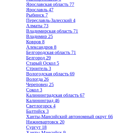
Ярославская область
77
Ярославль
47
Рыбинск
7
Переславль-Залесский
4
Алматы
73
Владимирская область
71
Владимир
25
Ковров
8
Александров
8
Белгородская область
71
Белгород
29
Старый Оскол
5
Строитель
3
Вологодская область
69
Вологда
26
Череповец
25
Сокол
3
Калининградская область
67
Калининград
46
Светлогорск
4
Балтийск
3
Ханты-Мансийский автономный округ
66
Нижневартовск
20
Сургут
18
Ханты-Мансийск
9