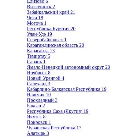
Елизово
6
Вилючинск
2
Забайкальский край
21
Чита
18
Могоча
1
Республика Бурятия
20
Улан-Удэ
19
Северобайкальск
1
Карагандинская область
20
Караганда
13
Темиртау
5
Сарань
1
Ямало-Ненецкий автономный округ
20
Ноябрьск
8
Новый Уренгой
4
Салехард
3
Кабардино-Балкарская Республика
19
Нальчик
10
Прохладный
3
Баксан
2
Республика Саха (Якутия)
19
Якутск
8
Покровск
1
Чувашская Республика
17
Алатырь
3