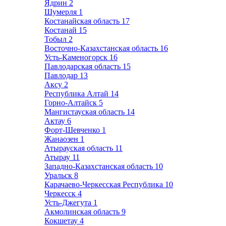
Ядрин
2
Шумерля
1
Костанайская область
17
Костанай
15
Тобыл
2
Восточно-Казахстанская область
16
Усть-Каменогорск
16
Павлодарская область
15
Павлодар
13
Аксу
2
Республика Алтай
14
Горно-Алтайск
5
Мангистауская область
14
Актау
6
Форт-Шевченко
1
Жанаозен
1
Атырауская область
11
Атырау
11
Западно-Казахстанская область
10
Уральск
8
Карачаево-Черкесская Республика
10
Черкесск
4
Усть-Джегута
1
Акмолинская область
9
Кокшетау
4