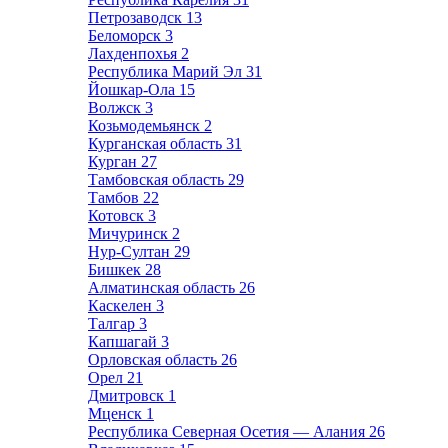
Петрозаводск
13
Беломорск
3
Лахденпохья
2
Республика Марий Эл
31
Йошкар-Ола
15
Волжск
3
Козьмодемьянск
2
Курганская область
31
Курган
27
Тамбовская область
29
Тамбов
22
Котовск
3
Мичуринск
2
Нур-Султан
29
Бишкек
28
Алматинская область
26
Каскелен
3
Талгар
3
Капшагай
3
Орловская область
26
Орел
21
Дмитровск
1
Мценск
1
Республика Северная Осетия — Алания
26