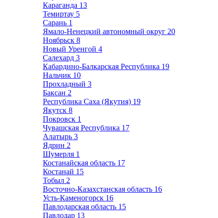
Караганда
13
Темиртау
5
Сарань
1
Ямало-Ненецкий автономный округ
20
Ноябрьск
8
Новый Уренгой
4
Салехард
3
Кабардино-Балкарская Республика
19
Нальчик
10
Прохладный
3
Баксан
2
Республика Саха (Якутия)
19
Якутск
8
Покровск
1
Чувашская Республика
17
Алатырь
3
Ядрин
2
Шумерля
1
Костанайская область
17
Костанай
15
Тобыл
2
Восточно-Казахстанская область
16
Усть-Каменогорск
16
Павлодарская область
15
Павлодар
13