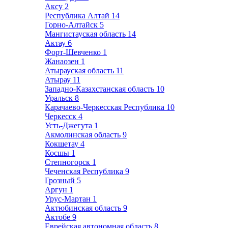
Аксу
2
Республика Алтай
14
Горно-Алтайск
5
Мангистауская область
14
Актау
6
Форт-Шевченко
1
Жанаозен
1
Атырауская область
11
Атырау
11
Западно-Казахстанская область
10
Уральск
8
Карачаево-Черкесская Республика
10
Черкесск
4
Усть-Джегута
1
Акмолинская область
9
Кокшетау
4
Косшы
1
Степногорск
1
Чеченская Республика
9
Грозный
5
Аргун
1
Урус-Мартан
1
Актюбинская область
9
Актобе
9
Еврейская автономная область
8