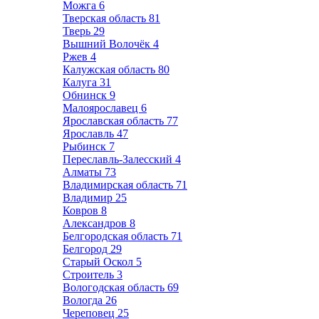
Можга
6
Тверская область
81
Тверь
29
Вышний Волочёк
4
Ржев
4
Калужская область
80
Калуга
31
Обнинск
9
Малоярославец
6
Ярославская область
77
Ярославль
47
Рыбинск
7
Переславль-Залесский
4
Алматы
73
Владимирская область
71
Владимир
25
Ковров
8
Александров
8
Белгородская область
71
Белгород
29
Старый Оскол
5
Строитель
3
Вологодская область
69
Вологда
26
Череповец
25