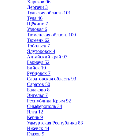
Харьков
96
Дергачи
3
Тульская область
101
Тула
46
Щёкино
7
Узловая
6
Тюменская область
100
Тюмень
62
Тобольск
7
Ялуторовск
4
Алтайский край
97
Барнаул
52
Бийск
10
Рубцовск
7
Саратовская область
93
Саратов
50
Балаково
8
Энгельс
7
Республика Крым
92
Симферополь
34
Ялта
12
Керчь
9
Удмуртская Республика
83
Ижевск
44
Глазов
9