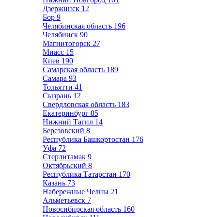
Дзержинск
12
Бор
9
Челябинская область
196
Челябинск
90
Магнитогорск
27
Миасс
15
Киев
190
Самарская область
189
Самара
93
Тольятти
41
Сызрань
12
Свердловская область
183
Екатеринбург
85
Нижний Тагил
14
Березовский
8
Республика Башкортостан
176
Уфа
72
Стерлитамак
9
Октябрьский
8
Республика Татарстан
170
Казань
73
Набережные Челны
21
Альметьевск
7
Новосибирская область
160