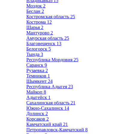
Владикавказ
15
Моздок
2
Беслан
2
Костромская область
25
Кострома
12
Шарья
2
Мантурово
2
Амурская область
25
Благовещенск
13
Белогорск
5
Тында
3
Республика Мордовия
25
Саранск
9
Рузаевка
2
Темников
1
Шымкент
24
Республика Адыгея
23
Майкоп
8
Адыгейск
1
Сахалинская область
21
Южно-Сахалинск
14
Долинск
2
Корсаков
2
Камчатский край
21
Петропавловск-Камчатский
8