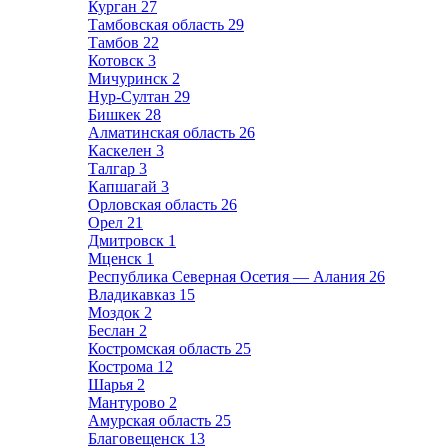
Курган
27
Тамбовская область
29
Тамбов
22
Котовск
3
Мичуринск
2
Нур-Султан
29
Бишкек
28
Алматинская область
26
Каскелен
3
Талгар
3
Капшагай
3
Орловская область
26
Орел
21
Дмитровск
1
Мценск
1
Республика Северная Осетия — Алания
26
Владикавказ
15
Моздок
2
Беслан
2
Костромская область
25
Кострома
12
Шарья
2
Мантурово
2
Амурская область
25
Благовещенск
13