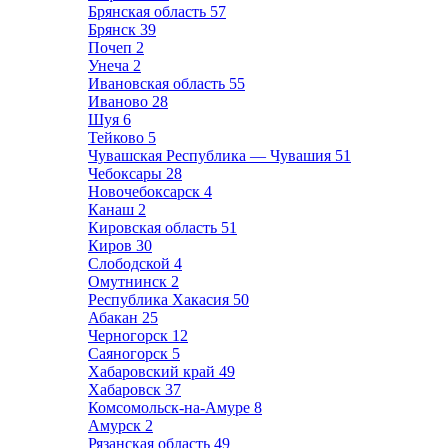
Брянская область
57
Брянск
39
Почеп
2
Унеча
2
Ивановская область
55
Иваново
28
Шуя
6
Тейково
5
Чувашская Республика — Чувашия
51
Чебоксары
28
Новочебоксарск
4
Канаш
2
Кировская область
51
Киров
30
Слободской
4
Омутнинск
2
Республика Хакасия
50
Абакан
25
Черногорск
12
Саяногорск
5
Хабаровский край
49
Хабаровск
37
Комсомольск-на-Амуре
8
Амурск
2
Рязанская область
49