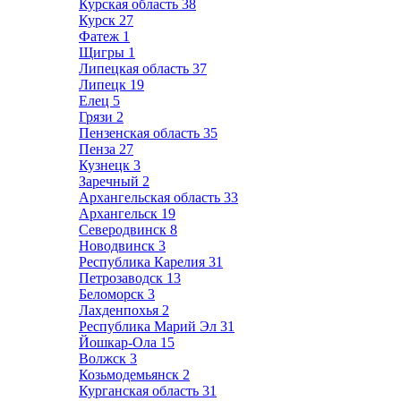
Курская область
38
Курск
27
Фатеж
1
Щигры
1
Липецкая область
37
Липецк
19
Елец
5
Грязи
2
Пензенская область
35
Пенза
27
Кузнецк
3
Заречный
2
Архангельская область
33
Архангельск
19
Северодвинск
8
Новодвинск
3
Республика Карелия
31
Петрозаводск
13
Беломорск
3
Лахденпохья
2
Республика Марий Эл
31
Йошкар-Ола
15
Волжск
3
Козьмодемьянск
2
Курганская область
31