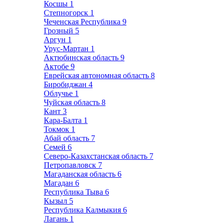
Косшы
1
Степногорск
1
Чеченская Республика
9
Грозный
5
Аргун
1
Урус-Мартан
1
Актюбинская область
9
Актобе
9
Еврейская автономная область
8
Биробиджан
4
Облучье
1
Чуйская область
8
Кант
3
Кара-Балта
1
Токмок
1
Абай область
7
Семей
6
Северо-Казахстанская область
7
Петропавловск
7
Магаданская область
6
Магадан
6
Республика Тыва
6
Кызыл
5
Республика Калмыкия
6
Лагань
1