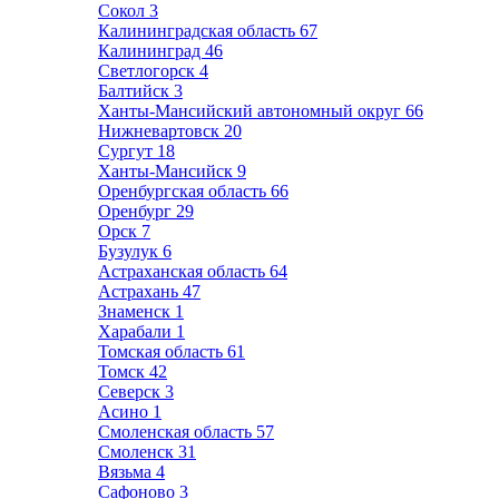
Сокол
3
Калининградская область
67
Калининград
46
Светлогорск
4
Балтийск
3
Ханты-Мансийский автономный округ
66
Нижневартовск
20
Сургут
18
Ханты-Мансийск
9
Оренбургская область
66
Оренбург
29
Орск
7
Бузулук
6
Астраханская область
64
Астрахань
47
Знаменск
1
Харабали
1
Томская область
61
Томск
42
Северск
3
Асино
1
Смоленская область
57
Смоленск
31
Вязьма
4
Сафоново
3