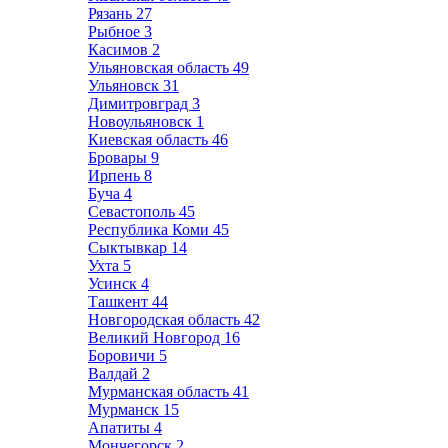
Рязань
27
Рыбное
3
Касимов
2
Ульяновская область
49
Ульяновск
31
Димитровград
3
Новоульяновск
1
Киевская область
46
Бровары
9
Ирпень
8
Буча
4
Севастополь
45
Республика Коми
45
Сыктывкар
14
Ухта
5
Усинск
4
Ташкент
44
Новгородская область
42
Великий Новгород
16
Боровичи
5
Валдай
2
Мурманская область
41
Мурманск
15
Апатиты
4
Мончегорск
2