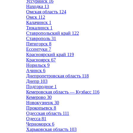
Уссурийск
16
Находка
13
Омская область
124
Омск
112
Калачинск
1
Тюкалинск
1
Ставропольский край
122
Ставрополь
31
Пятигорск
8
Ессентуки
7
Красноярский край
119
Красноярск
67
Норильск
9
Ачинск
6
Днепропетровская область
118
Днепр
103
Подгородное
1
Кемеровская область — Кузбасс
116
Кемерово
30
Новокузнецк
30
Прокопьевск
8
Одесская область
111
Одесса
81
Черноморск
6
Харьковская область
103