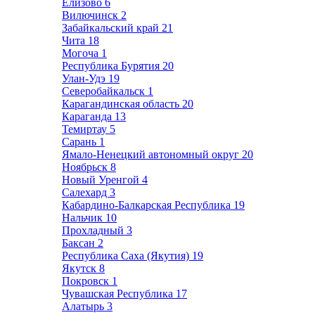
Елизово
6
Вилючинск
2
Забайкальский край
21
Чита
18
Могоча
1
Республика Бурятия
20
Улан-Удэ
19
Северобайкальск
1
Карагандинская область
20
Караганда
13
Темиртау
5
Сарань
1
Ямало-Ненецкий автономный округ
20
Ноябрьск
8
Новый Уренгой
4
Салехард
3
Кабардино-Балкарская Республика
19
Нальчик
10
Прохладный
3
Баксан
2
Республика Саха (Якутия)
19
Якутск
8
Покровск
1
Чувашская Республика
17
Алатырь
3