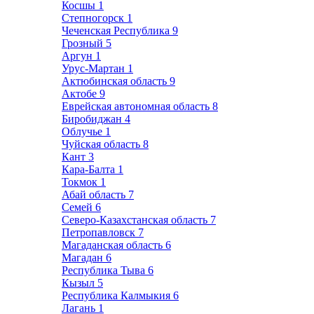
Косшы
1
Степногорск
1
Чеченская Республика
9
Грозный
5
Аргун
1
Урус-Мартан
1
Актюбинская область
9
Актобе
9
Еврейская автономная область
8
Биробиджан
4
Облучье
1
Чуйская область
8
Кант
3
Кара-Балта
1
Токмок
1
Абай область
7
Семей
6
Северо-Казахстанская область
7
Петропавловск
7
Магаданская область
6
Магадан
6
Республика Тыва
6
Кызыл
5
Республика Калмыкия
6
Лагань
1