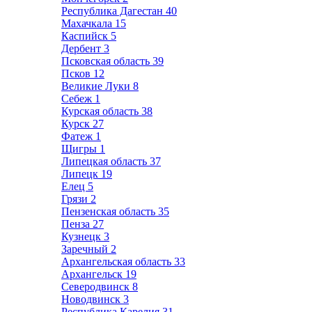
Республика Дагестан
40
Махачкала
15
Каспийск
5
Дербент
3
Псковская область
39
Псков
12
Великие Луки
8
Себеж
1
Курская область
38
Курск
27
Фатеж
1
Щигры
1
Липецкая область
37
Липецк
19
Елец
5
Грязи
2
Пензенская область
35
Пенза
27
Кузнецк
3
Заречный
2
Архангельская область
33
Архангельск
19
Северодвинск
8
Новодвинск
3
Республика Карелия
31