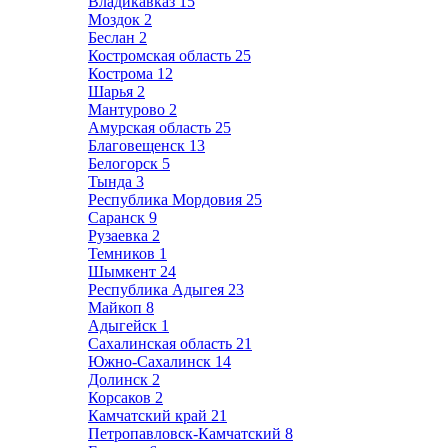
Владикавказ
15
Моздок
2
Беслан
2
Костромская область
25
Кострома
12
Шарья
2
Мантурово
2
Амурская область
25
Благовещенск
13
Белогорск
5
Тында
3
Республика Мордовия
25
Саранск
9
Рузаевка
2
Темников
1
Шымкент
24
Республика Адыгея
23
Майкоп
8
Адыгейск
1
Сахалинская область
21
Южно-Сахалинск
14
Долинск
2
Корсаков
2
Камчатский край
21
Петропавловск-Камчатский
8