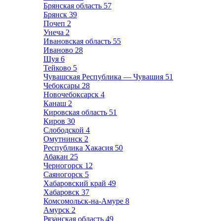
Брянская область
57
Брянск
39
Почеп
2
Унеча
2
Ивановская область
55
Иваново
28
Шуя
6
Тейково
5
Чувашская Республика — Чувашия
51
Чебоксары
28
Новочебоксарск
4
Канаш
2
Кировская область
51
Киров
30
Слободской
4
Омутнинск
2
Республика Хакасия
50
Абакан
25
Черногорск
12
Саяногорск
5
Хабаровский край
49
Хабаровск
37
Комсомольск-на-Амуре
8
Амурск
2
Рязанская область
49