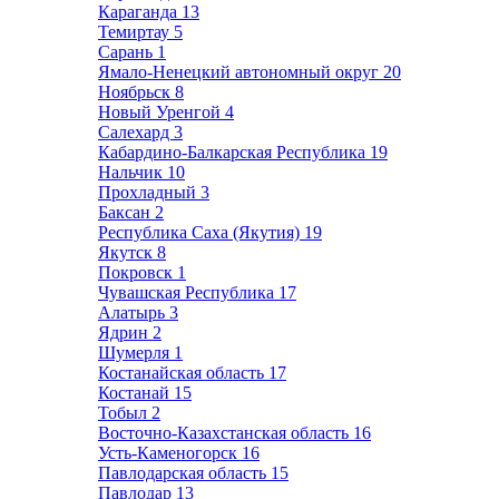
Караганда
13
Темиртау
5
Сарань
1
Ямало-Ненецкий автономный округ
20
Ноябрьск
8
Новый Уренгой
4
Салехард
3
Кабардино-Балкарская Республика
19
Нальчик
10
Прохладный
3
Баксан
2
Республика Саха (Якутия)
19
Якутск
8
Покровск
1
Чувашская Республика
17
Алатырь
3
Ядрин
2
Шумерля
1
Костанайская область
17
Костанай
15
Тобыл
2
Восточно-Казахстанская область
16
Усть-Каменогорск
16
Павлодарская область
15
Павлодар
13