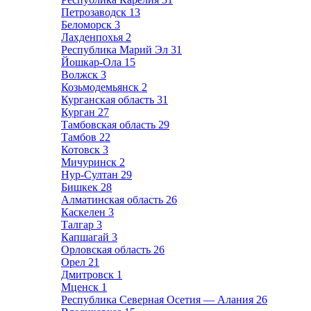
Петрозаводск
13
Беломорск
3
Лахденпохья
2
Республика Марий Эл
31
Йошкар-Ола
15
Волжск
3
Козьмодемьянск
2
Курганская область
31
Курган
27
Тамбовская область
29
Тамбов
22
Котовск
3
Мичуринск
2
Нур-Султан
29
Бишкек
28
Алматинская область
26
Каскелен
3
Талгар
3
Капшагай
3
Орловская область
26
Орел
21
Дмитровск
1
Мценск
1
Республика Северная Осетия — Алания
26