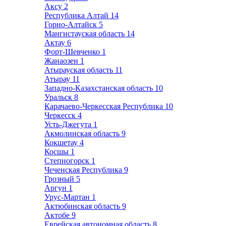
Аксу
2
Республика Алтай
14
Горно-Алтайск
5
Мангистауская область
14
Актау
6
Форт-Шевченко
1
Жанаозен
1
Атырауская область
11
Атырау
11
Западно-Казахстанская область
10
Уральск
8
Карачаево-Черкесская Республика
10
Черкесск
4
Усть-Джегута
1
Акмолинская область
9
Кокшетау
4
Косшы
1
Степногорск
1
Чеченская Республика
9
Грозный
5
Аргун
1
Урус-Мартан
1
Актюбинская область
9
Актобе
9
Еврейская автономная область
8