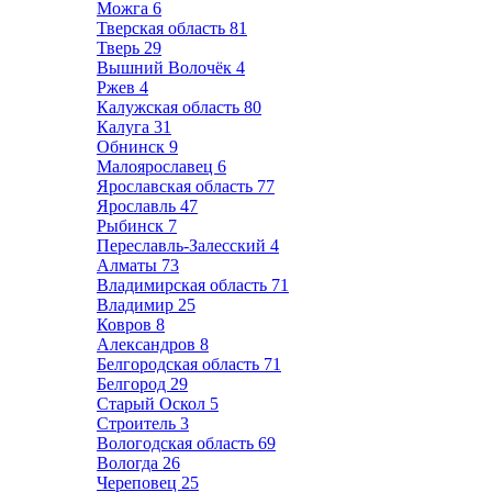
Можга
6
Тверская область
81
Тверь
29
Вышний Волочёк
4
Ржев
4
Калужская область
80
Калуга
31
Обнинск
9
Малоярославец
6
Ярославская область
77
Ярославль
47
Рыбинск
7
Переславль-Залесский
4
Алматы
73
Владимирская область
71
Владимир
25
Ковров
8
Александров
8
Белгородская область
71
Белгород
29
Старый Оскол
5
Строитель
3
Вологодская область
69
Вологда
26
Череповец
25