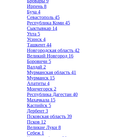
Бровары
9
Ирпень
8
Буча
4
Севастополь
45
Республика Коми
45
Сыктывкар
14
Ухта
5
Усинск
4
Ташкент
44
Новгородская область
42
Великий Новгород
16
Боровичи
5
Валдай
2
Мурманская область
41
Мурманск
15
Апатиты
4
Мончегорск
2
Республика Дагестан
40
Махачкала
15
Каспийск
5
Дербент
3
Псковская область
39
Псков
12
Великие Луки
8
Себеж
1