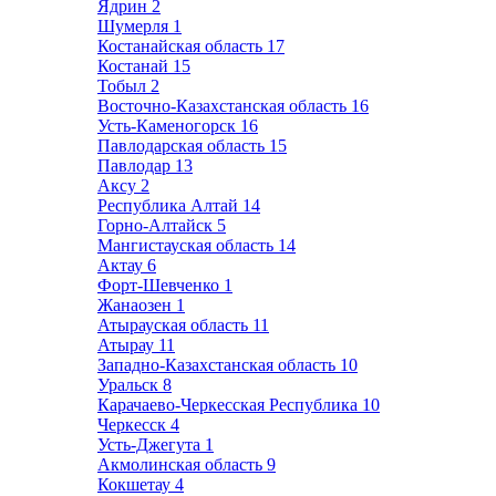
Ядрин
2
Шумерля
1
Костанайская область
17
Костанай
15
Тобыл
2
Восточно-Казахстанская область
16
Усть-Каменогорск
16
Павлодарская область
15
Павлодар
13
Аксу
2
Республика Алтай
14
Горно-Алтайск
5
Мангистауская область
14
Актау
6
Форт-Шевченко
1
Жанаозен
1
Атырауская область
11
Атырау
11
Западно-Казахстанская область
10
Уральск
8
Карачаево-Черкесская Республика
10
Черкесск
4
Усть-Джегута
1
Акмолинская область
9
Кокшетау
4