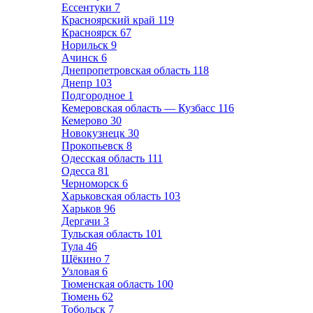
Ессентуки
7
Красноярский край
119
Красноярск
67
Норильск
9
Ачинск
6
Днепропетровская область
118
Днепр
103
Подгородное
1
Кемеровская область — Кузбасс
116
Кемерово
30
Новокузнецк
30
Прокопьевск
8
Одесская область
111
Одесса
81
Черноморск
6
Харьковская область
103
Харьков
96
Дергачи
3
Тульская область
101
Тула
46
Щёкино
7
Узловая
6
Тюменская область
100
Тюмень
62
Тобольск
7