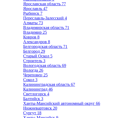
Ярославская область
77
Ярославль
47
Рыбинск
7
Переславль-Залесский
4
Алматы
73
Владимирская область
71
Владимир
25
Ковров
8
Александров
8
Белгородская область
71
Белгород
29
Старый Оскол
5
Строитель
3
Вологодская область
69
Вологда
26
Череповец
25
Сокол
3
Калининградская область
67
Калининград
46
Светлогорск
4
Балтийск
3
Ханты-Мансийский автономный округ
66
Нижневартовск
20
Сургут
18
Ханты-Мансийск
9