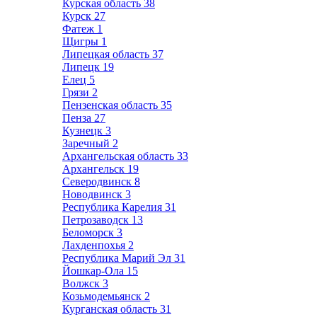
Курская область
38
Курск
27
Фатеж
1
Щигры
1
Липецкая область
37
Липецк
19
Елец
5
Грязи
2
Пензенская область
35
Пенза
27
Кузнецк
3
Заречный
2
Архангельская область
33
Архангельск
19
Северодвинск
8
Новодвинск
3
Республика Карелия
31
Петрозаводск
13
Беломорск
3
Лахденпохья
2
Республика Марий Эл
31
Йошкар-Ола
15
Волжск
3
Козьмодемьянск
2
Курганская область
31