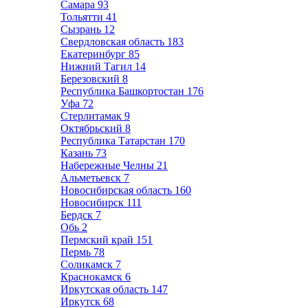
Самара
93
Тольятти
41
Сызрань
12
Свердловская область
183
Екатеринбург
85
Нижний Тагил
14
Березовский
8
Республика Башкортостан
176
Уфа
72
Стерлитамак
9
Октябрьский
8
Республика Татарстан
170
Казань
73
Набережные Челны
21
Альметьевск
7
Новосибирская область
160
Новосибирск
111
Бердск
7
Обь
2
Пермский край
151
Пермь
78
Соликамск
7
Краснокамск
6
Иркутская область
147
Иркутск
68