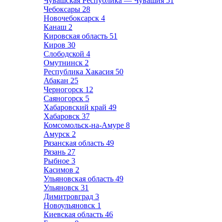
Чувашская Республика — Чувашия
51
Чебоксары
28
Новочебоксарск
4
Канаш
2
Кировская область
51
Киров
30
Слободской
4
Омутнинск
2
Республика Хакасия
50
Абакан
25
Черногорск
12
Саяногорск
5
Хабаровский край
49
Хабаровск
37
Комсомольск-на-Амуре
8
Амурск
2
Рязанская область
49
Рязань
27
Рыбное
3
Касимов
2
Ульяновская область
49
Ульяновск
31
Димитровград
3
Новоульяновск
1
Киевская область
46