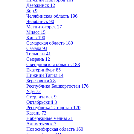
Дзержинск
12
Бор
9
Челябинская область
196
Челябинск
90
Магнитогорск
27
Миасс
15
Киев
190
Самарская область
189
Самара
93
Тольятти
41
Сызрань
12
Свердловская область
183
Екатеринбург
85
Нижний Тагил
14
Березовский
8
Республика Башкортостан
176
Уфа
72
Стерлитамак
9
Октябрьский
8
Республика Татарстан
170
Казань
73
Набережные Челны
21
Альметьевск
7
Новосибирская область
160