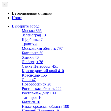
×
Ветеринарные клиники
Home
Выберите город
Москва
865
Зеленоград
13
Щербинка
7
Троицк
4
Московская область
797
Балашиха
50
Химки
40
Люберцы
38
Санкт-Петербург
451
Краснодарский край
410
Краснодар
155
Сочи
47
Новороссийск
28
Ростовская область
222
Ростов-на-Дону
109
Таганрог
16
Батайск
10
Нижегородская область
199
Нижний Новгород
101