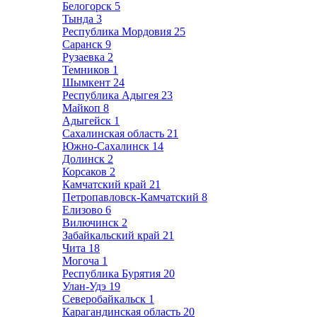
Белогорск
5
Тында
3
Республика Мордовия
25
Саранск
9
Рузаевка
2
Темников
1
Шымкент
24
Республика Адыгея
23
Майкоп
8
Адыгейск
1
Сахалинская область
21
Южно-Сахалинск
14
Долинск
2
Корсаков
2
Камчатский край
21
Петропавловск-Камчатский
8
Елизово
6
Вилючинск
2
Забайкальский край
21
Чита
18
Могоча
1
Республика Бурятия
20
Улан-Удэ
19
Северобайкальск
1
Карагандинская область
20