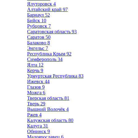
Ялуторовск
4
Алтайский край
97
Барнаул
52
Бийск
10
Рубцовск
7
Саратовская область
93
Саратов
50
Балаково
8
Энгельс
7
Республика Крым
92
Симферополь
34
Ялта
12
Керчь
9
Удмуртская Республика
83
Ижевск
44
Глазов
9
Можга
6
Тверская область
81
Тверь
29
Вышний Волочёк
4
Ржев
4
Калужская область
80
Калуга
31
Обнинск
9
Малоярославец
6