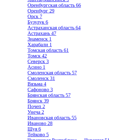
Оренбургская область
66
Оренбург
29
Орск
7
Бузулук
6
Астраханская область
64
Астрахань
47
Знаменск
1
Харабали
1
Томская область
61
Томск
42
Северск
3
Асино
1
Смоленская область
57
Смоленск
31
Вязьма
4
Сафоново
3
Брянская область
57
Брянск
39
Почеп
2
Унеча
2
Ивановская область
55
Иваново
28
Шуя
6
Тейково
5