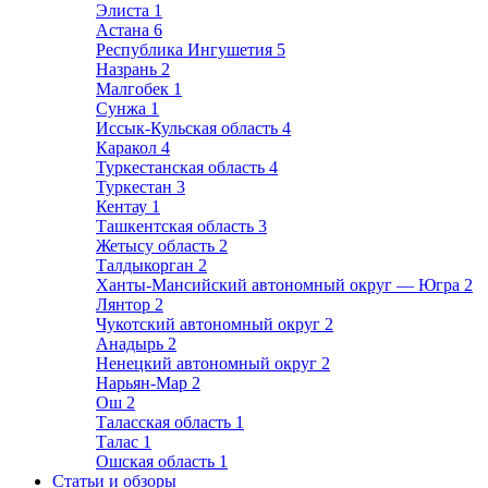
Элиста
1
Астана
6
Республика Ингушетия
5
Назрань
2
Малгобек
1
Сунжа
1
Иссык-Кульская область
4
Каракол
4
Туркестанская область
4
Туркестан
3
Кентау
1
Ташкентская область
3
Жетысу область
2
Талдыкорган
2
Ханты-Мансийский автономный округ — Югра
2
Лянтор
2
Чукотский автономный округ
2
Анадырь
2
Ненецкий автономный округ
2
Нарьян-Мар
2
Ош
2
Таласская область
1
Талас
1
Ошская область
1
Статьи и обзоры