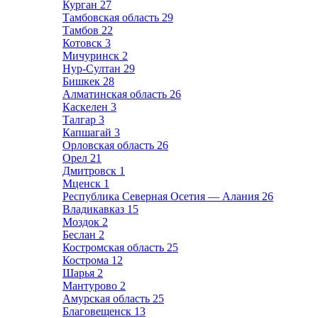
Курган
27
Тамбовская область
29
Тамбов
22
Котовск
3
Мичуринск
2
Нур-Султан
29
Бишкек
28
Алматинская область
26
Каскелен
3
Талгар
3
Капшагай
3
Орловская область
26
Орел
21
Дмитровск
1
Мценск
1
Республика Северная Осетия — Алания
26
Владикавказ
15
Моздок
2
Беслан
2
Костромская область
25
Кострома
12
Шарья
2
Мантурово
2
Амурская область
25
Благовещенск
13