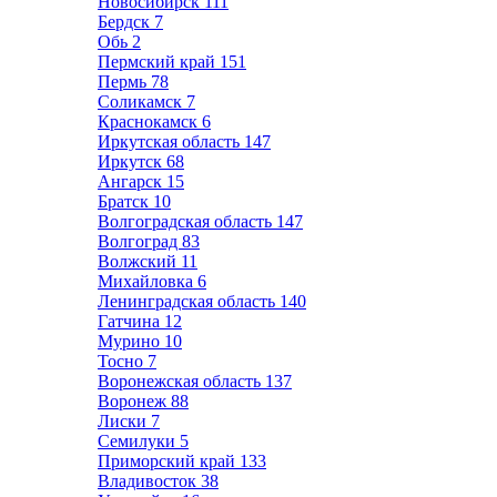
Новосибирск
111
Бердск
7
Обь
2
Пермский край
151
Пермь
78
Соликамск
7
Краснокамск
6
Иркутская область
147
Иркутск
68
Ангарск
15
Братск
10
Волгоградская область
147
Волгоград
83
Волжский
11
Михайловка
6
Ленинградская область
140
Гатчина
12
Мурино
10
Тосно
7
Воронежская область
137
Воронеж
88
Лиски
7
Семилуки
5
Приморский край
133
Владивосток
38