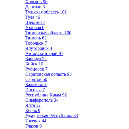
Харьков
96
Дергачи
3
Тульская область
101
Тула
46
Щёкино
7
Узловая
6
Тюменская область
100
Тюмень
62
Тобольск
7
Ялуторовск
4
Алтайский край
97
Барнаул
52
Бийск
10
Рубцовск
7
Саратовская область
93
Саратов
50
Балаково
8
Энгельс
7
Республика Крым
92
Симферополь
34
Ялта
12
Керчь
9
Удмуртская Республика
83
Ижевск
44
Глазов
9