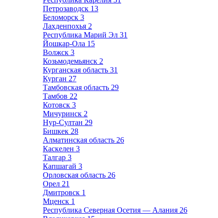
Петрозаводск
13
Беломорск
3
Лахденпохья
2
Республика Марий Эл
31
Йошкар-Ола
15
Волжск
3
Козьмодемьянск
2
Курганская область
31
Курган
27
Тамбовская область
29
Тамбов
22
Котовск
3
Мичуринск
2
Нур-Султан
29
Бишкек
28
Алматинская область
26
Каскелен
3
Талгар
3
Капшагай
3
Орловская область
26
Орел
21
Дмитровск
1
Мценск
1
Республика Северная Осетия — Алания
26