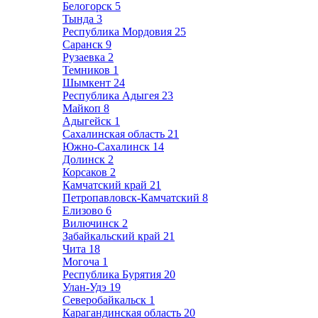
Белогорск
5
Тында
3
Республика Мордовия
25
Саранск
9
Рузаевка
2
Темников
1
Шымкент
24
Республика Адыгея
23
Майкоп
8
Адыгейск
1
Сахалинская область
21
Южно-Сахалинск
14
Долинск
2
Корсаков
2
Камчатский край
21
Петропавловск-Камчатский
8
Елизово
6
Вилючинск
2
Забайкальский край
21
Чита
18
Могоча
1
Республика Бурятия
20
Улан-Удэ
19
Северобайкальск
1
Карагандинская область
20