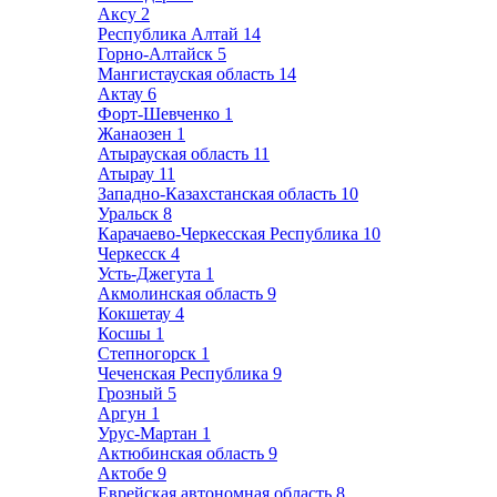
Аксу
2
Республика Алтай
14
Горно-Алтайск
5
Мангистауская область
14
Актау
6
Форт-Шевченко
1
Жанаозен
1
Атырауская область
11
Атырау
11
Западно-Казахстанская область
10
Уральск
8
Карачаево-Черкесская Республика
10
Черкесск
4
Усть-Джегута
1
Акмолинская область
9
Кокшетау
4
Косшы
1
Степногорск
1
Чеченская Республика
9
Грозный
5
Аргун
1
Урус-Мартан
1
Актюбинская область
9
Актобе
9
Еврейская автономная область
8