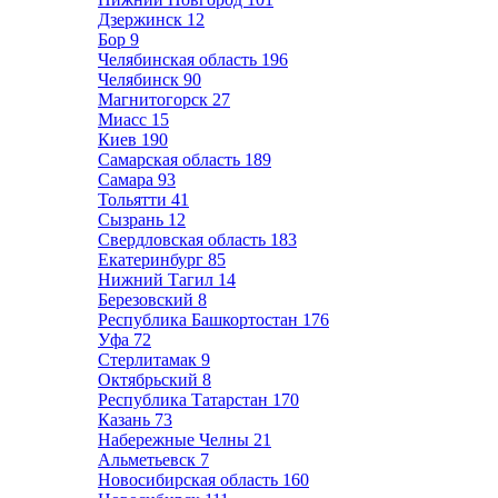
Дзержинск
12
Бор
9
Челябинская область
196
Челябинск
90
Магнитогорск
27
Миасс
15
Киев
190
Самарская область
189
Самара
93
Тольятти
41
Сызрань
12
Свердловская область
183
Екатеринбург
85
Нижний Тагил
14
Березовский
8
Республика Башкортостан
176
Уфа
72
Стерлитамак
9
Октябрьский
8
Республика Татарстан
170
Казань
73
Набережные Челны
21
Альметьевск
7
Новосибирская область
160