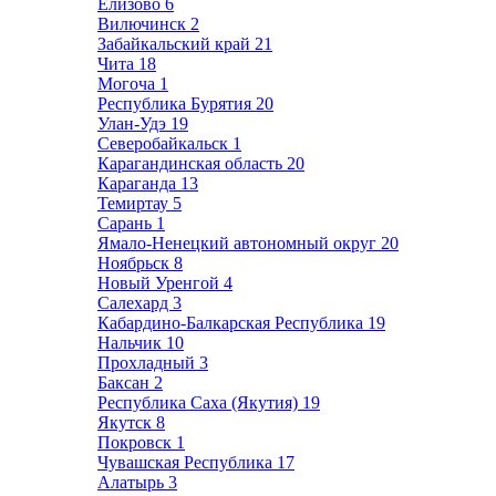
Елизово
6
Вилючинск
2
Забайкальский край
21
Чита
18
Могоча
1
Республика Бурятия
20
Улан-Удэ
19
Северобайкальск
1
Карагандинская область
20
Караганда
13
Темиртау
5
Сарань
1
Ямало-Ненецкий автономный округ
20
Ноябрьск
8
Новый Уренгой
4
Салехард
3
Кабардино-Балкарская Республика
19
Нальчик
10
Прохладный
3
Баксан
2
Республика Саха (Якутия)
19
Якутск
8
Покровск
1
Чувашская Республика
17
Алатырь
3