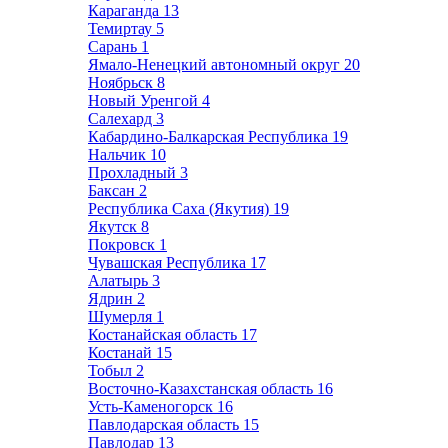
Караганда
13
Темиртау
5
Сарань
1
Ямало-Ненецкий автономный округ
20
Ноябрьск
8
Новый Уренгой
4
Салехард
3
Кабардино-Балкарская Республика
19
Нальчик
10
Прохладный
3
Баксан
2
Республика Саха (Якутия)
19
Якутск
8
Покровск
1
Чувашская Республика
17
Алатырь
3
Ядрин
2
Шумерля
1
Костанайская область
17
Костанай
15
Тобыл
2
Восточно-Казахстанская область
16
Усть-Каменогорск
16
Павлодарская область
15
Павлодар
13