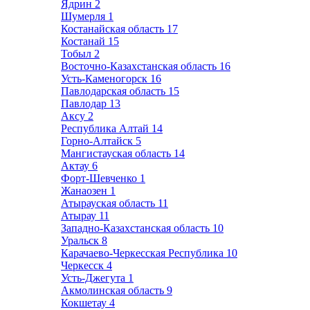
Ядрин
2
Шумерля
1
Костанайская область
17
Костанай
15
Тобыл
2
Восточно-Казахстанская область
16
Усть-Каменогорск
16
Павлодарская область
15
Павлодар
13
Аксу
2
Республика Алтай
14
Горно-Алтайск
5
Мангистауская область
14
Актау
6
Форт-Шевченко
1
Жанаозен
1
Атырауская область
11
Атырау
11
Западно-Казахстанская область
10
Уральск
8
Карачаево-Черкесская Республика
10
Черкесск
4
Усть-Джегута
1
Акмолинская область
9
Кокшетау
4