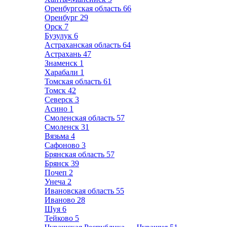
Оренбургская область
66
Оренбург
29
Орск
7
Бузулук
6
Астраханская область
64
Астрахань
47
Знаменск
1
Харабали
1
Томская область
61
Томск
42
Северск
3
Асино
1
Смоленская область
57
Смоленск
31
Вязьма
4
Сафоново
3
Брянская область
57
Брянск
39
Почеп
2
Унеча
2
Ивановская область
55
Иваново
28
Шуя
6
Тейково
5