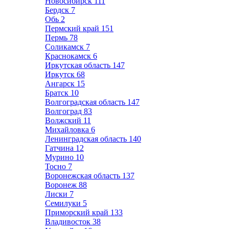
Новосибирск
111
Бердск
7
Обь
2
Пермский край
151
Пермь
78
Соликамск
7
Краснокамск
6
Иркутская область
147
Иркутск
68
Ангарск
15
Братск
10
Волгоградская область
147
Волгоград
83
Волжский
11
Михайловка
6
Ленинградская область
140
Гатчина
12
Мурино
10
Тосно
7
Воронежская область
137
Воронеж
88
Лиски
7
Семилуки
5
Приморский край
133
Владивосток
38