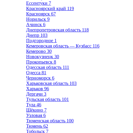
Ессентуки
7
Красноярский край
119
Красноярск
67
Норильск
9
Ачинск
6
Днепропетровская область
118
Днепр
103
Подгородное
1
Кемеровская область — Кузбасс
116
Кемерово
30
Новокузнецк
30
Прокопьевск
8
Одесская область
111
Одесса
81
Черноморск
6
Харьковская область
103
Харьков
96
Дергачи
3
Тульская область
101
Тула
46
Щёкино
7
Узловая
6
Тюменская область
100
Тюмень
62
Тобольск
7