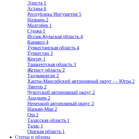
Элиста
1
Астана
6
Республика Ингушетия
5
Назрань
2
Малгобек
1
Сунжа
1
Иссык-Кульская область
4
Каракол
4
Туркестанская область
4
Туркестан
3
Кентау
1
Ташкентская область
3
Жетысу область
2
Талдыкорган
2
Ханты-Мансийский автономный округ — Югра
2
Лянтор
2
Чукотский автономный округ
2
Анадырь
2
Ненецкий автономный округ
2
Нарьян-Мар
2
Ош
2
Таласская область
1
Талас
1
Ошская область
1
Статьи и обзоры