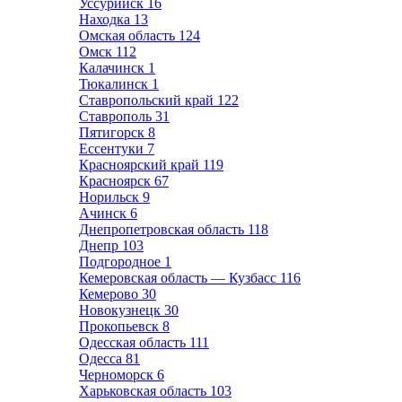
Уссурийск
16
Находка
13
Омская область
124
Омск
112
Калачинск
1
Тюкалинск
1
Ставропольский край
122
Ставрополь
31
Пятигорск
8
Ессентуки
7
Красноярский край
119
Красноярск
67
Норильск
9
Ачинск
6
Днепропетровская область
118
Днепр
103
Подгородное
1
Кемеровская область — Кузбасс
116
Кемерово
30
Новокузнецк
30
Прокопьевск
8
Одесская область
111
Одесса
81
Черноморск
6
Харьковская область
103