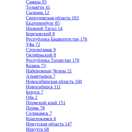
Самара
93
Тольятти
41
Сызрань
12
Свердловская область
183
Екатеринбург
85
Нижний Тагил
14
Березовский
8
Республика Башкортостан
176
Уфа
72
Стерлитамак
9
Октябрьский
8
Республика Татарстан
170
Казань
73
Набережные Челны
21
Альметьевск
7
Новосибирская область
160
Новосибирск
111
Бердск
7
Обь
2
Пермский край
151
Пермь
78
Соликамск
7
Краснокамск
6
Иркутская область
147
Иркутск
68