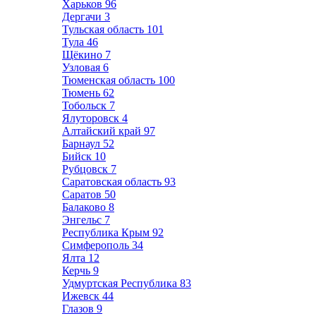
Харьков
96
Дергачи
3
Тульская область
101
Тула
46
Щёкино
7
Узловая
6
Тюменская область
100
Тюмень
62
Тобольск
7
Ялуторовск
4
Алтайский край
97
Барнаул
52
Бийск
10
Рубцовск
7
Саратовская область
93
Саратов
50
Балаково
8
Энгельс
7
Республика Крым
92
Симферополь
34
Ялта
12
Керчь
9
Удмуртская Республика
83
Ижевск
44
Глазов
9