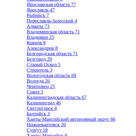
Ярославская область
77
Ярославль
47
Рыбинск
7
Переславль-Залесский
4
Алматы
73
Владимирская область
71
Владимир
25
Ковров
8
Александров
8
Белгородская область
71
Белгород
29
Старый Оскол
5
Строитель
3
Вологодская область
69
Вологда
26
Череповец
25
Сокол
3
Калининградская область
67
Калининград
46
Светлогорск
4
Балтийск
3
Ханты-Мансийский автономный округ
66
Нижневартовск
20
Сургут
18
Ханты-Мансийск
9