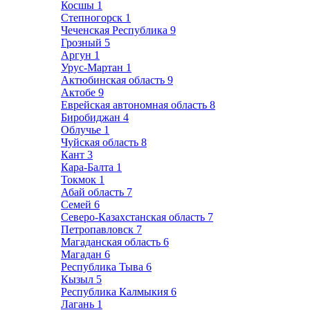
Косшы
1
Степногорск
1
Чеченская Республика
9
Грозный
5
Аргун
1
Урус-Мартан
1
Актюбинская область
9
Актобе
9
Еврейская автономная область
8
Биробиджан
4
Облучье
1
Чуйская область
8
Кант
3
Кара-Балта
1
Токмок
1
Абай область
7
Семей
6
Северо-Казахстанская область
7
Петропавловск
7
Магаданская область
6
Магадан
6
Республика Тыва
6
Кызыл
5
Республика Калмыкия
6
Лагань
1