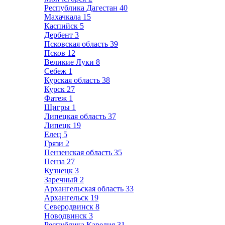
Республика Дагестан
40
Махачкала
15
Каспийск
5
Дербент
3
Псковская область
39
Псков
12
Великие Луки
8
Себеж
1
Курская область
38
Курск
27
Фатеж
1
Щигры
1
Липецкая область
37
Липецк
19
Елец
5
Грязи
2
Пензенская область
35
Пенза
27
Кузнецк
3
Заречный
2
Архангельская область
33
Архангельск
19
Северодвинск
8
Новодвинск
3
Республика Карелия
31