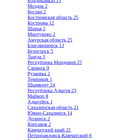
Владикавказ
15
Моздок
2
Беслан
2
Костромская область
25
Кострома
12
Шарья
2
Мантурово
2
Амурская область
25
Благовещенск
13
Белогорск
5
Тында
3
Республика Мордовия
25
Саранск
9
Рузаевка
2
Темников
1
Шымкент
24
Республика Адыгея
23
Майкоп
8
Адыгейск
1
Сахалинская область
21
Южно-Сахалинск
14
Долинск
2
Корсаков
2
Камчатский край
21
Петропавловск-Камчатский
8