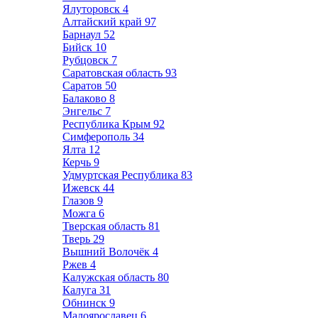
Ялуторовск
4
Алтайский край
97
Барнаул
52
Бийск
10
Рубцовск
7
Саратовская область
93
Саратов
50
Балаково
8
Энгельс
7
Республика Крым
92
Симферополь
34
Ялта
12
Керчь
9
Удмуртская Республика
83
Ижевск
44
Глазов
9
Можга
6
Тверская область
81
Тверь
29
Вышний Волочёк
4
Ржев
4
Калужская область
80
Калуга
31
Обнинск
9
Малоярославец
6