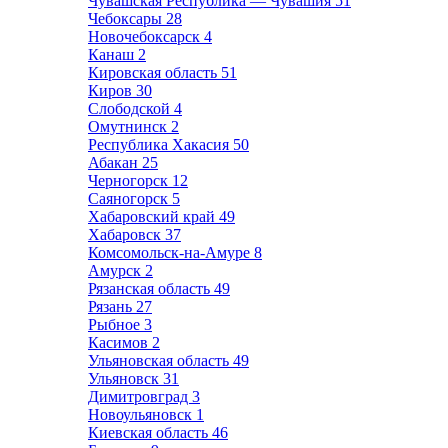
Чувашская Республика — Чувашия
51
Чебоксары
28
Новочебоксарск
4
Канаш
2
Кировская область
51
Киров
30
Слободской
4
Омутнинск
2
Республика Хакасия
50
Абакан
25
Черногорск
12
Саяногорск
5
Хабаровский край
49
Хабаровск
37
Комсомольск-на-Амуре
8
Амурск
2
Рязанская область
49
Рязань
27
Рыбное
3
Касимов
2
Ульяновская область
49
Ульяновск
31
Димитровград
3
Новоульяновск
1
Киевская область
46