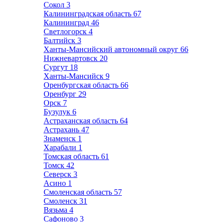
Сокол
3
Калининградская область
67
Калининград
46
Светлогорск
4
Балтийск
3
Ханты-Мансийский автономный округ
66
Нижневартовск
20
Сургут
18
Ханты-Мансийск
9
Оренбургская область
66
Оренбург
29
Орск
7
Бузулук
6
Астраханская область
64
Астрахань
47
Знаменск
1
Харабали
1
Томская область
61
Томск
42
Северск
3
Асино
1
Смоленская область
57
Смоленск
31
Вязьма
4
Сафоново
3