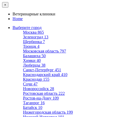
×
Ветеринарные клиники
Home
Выберите город
Москва
865
Зеленоград
13
Щербинка
7
Троицк
4
Московская область
797
Балашиха
50
Химки
40
Люберцы
38
Санкт-Петербург
451
Краснодарский край
410
Краснодар
155
Сочи
47
Новороссийск
28
Ростовская область
222
Ростов-на-Дону
109
Таганрог
16
Батайск
10
Нижегородская область
199
Нижний Новгород
101