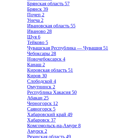
Брянская область
57
Брянск
39
Почеп
2
Унеча
2
Ивановская область
55
Иваново
28
Шуя
6
Тейково
5
Чувашская Республика — Чувашия
51
Чебоксары
28
Новочебоксарск
4
Канаш
2
Кировская область
51
Киров
30
Слободской
4
Омутнинск
2
Республика Хакасия
50
Абакан
25
Черногорск
12
Саяногорск
5
Хабаровский край
49
Хабаровск
37
Комсомольск-на-Амуре
8
Амурск
2
Рязанская область
49