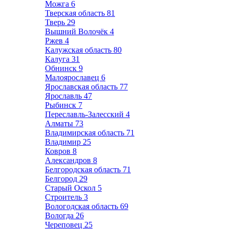
Можга
6
Тверская область
81
Тверь
29
Вышний Волочёк
4
Ржев
4
Калужская область
80
Калуга
31
Обнинск
9
Малоярославец
6
Ярославская область
77
Ярославль
47
Рыбинск
7
Переславль-Залесский
4
Алматы
73
Владимирская область
71
Владимир
25
Ковров
8
Александров
8
Белгородская область
71
Белгород
29
Старый Оскол
5
Строитель
3
Вологодская область
69
Вологда
26
Череповец
25