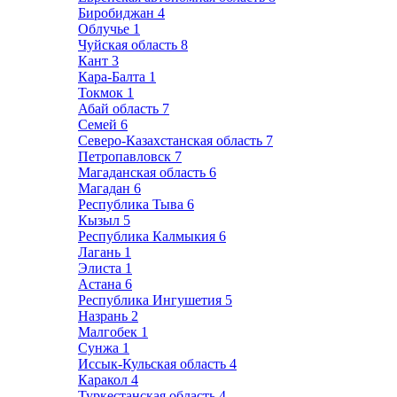
Биробиджан
4
Облучье
1
Чуйская область
8
Кант
3
Кара-Балта
1
Токмок
1
Абай область
7
Семей
6
Северо-Казахстанская область
7
Петропавловск
7
Магаданская область
6
Магадан
6
Республика Тыва
6
Кызыл
5
Республика Калмыкия
6
Лагань
1
Элиста
1
Астана
6
Республика Ингушетия
5
Назрань
2
Малгобек
1
Сунжа
1
Иссык-Кульская область
4
Каракол
4
Туркестанская область
4