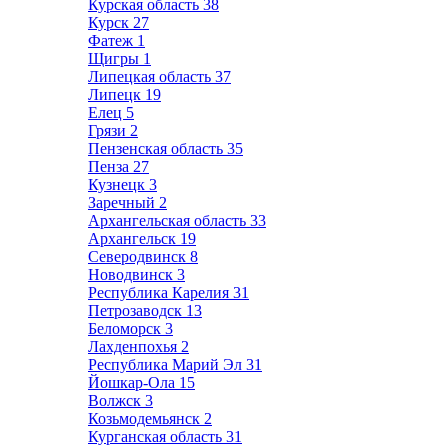
Курская область
38
Курск
27
Фатеж
1
Щигры
1
Липецкая область
37
Липецк
19
Елец
5
Грязи
2
Пензенская область
35
Пенза
27
Кузнецк
3
Заречный
2
Архангельская область
33
Архангельск
19
Северодвинск
8
Новодвинск
3
Республика Карелия
31
Петрозаводск
13
Беломорск
3
Лахденпохья
2
Республика Марий Эл
31
Йошкар-Ола
15
Волжск
3
Козьмодемьянск
2
Курганская область
31