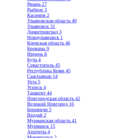
Рязань
27
Рыбное
3
Касимов
2
Ульяновская область
49
Ульяновск
31
Димитровград
3
Новоульяновск
1
Киевская область
46
Бровары
9
Ирпень
8
Буча
4
Севастополь
45
Республика Коми
45
Сыктывкар
14
Ухта
5
Усинск
4
Ташкент
44
Новгородская область
42
Великий Новгород
16
Боровичи
5
Валдай
2
Мурманская область
41
Мурманск
15
Апатиты
4
Мончегорск
2