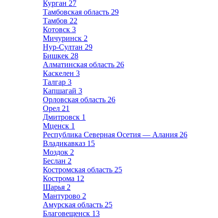
Курган
27
Тамбовская область
29
Тамбов
22
Котовск
3
Мичуринск
2
Нур-Султан
29
Бишкек
28
Алматинская область
26
Каскелен
3
Талгар
3
Капшагай
3
Орловская область
26
Орел
21
Дмитровск
1
Мценск
1
Республика Северная Осетия — Алания
26
Владикавказ
15
Моздок
2
Беслан
2
Костромская область
25
Кострома
12
Шарья
2
Мантурово
2
Амурская область
25
Благовещенск
13