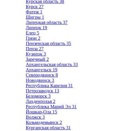
Курская область
38
Курск
27
Фатеж
1
Щигры
1
Липецкая область
37
Липецк
19
Елец
5
Грязи
2
Пензенская область
35
Пенза
27
Кузнецк
3
Заречный
2
Архангельская область
33
Архангельск
19
Северодвинск
8
Новодвинск
3
Республика Карелия
31
Петрозаводск
13
Беломорск
3
Лахденпохья
2
Республика Марий Эл
31
Йошкар-Ола
15
Волжск
3
Козьмодемьянск
2
Курганская область
31