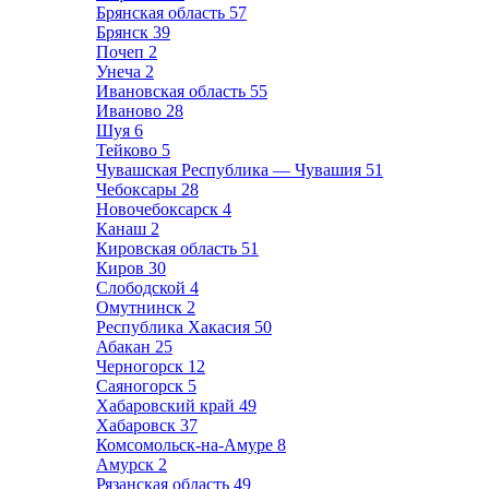
Брянская область
57
Брянск
39
Почеп
2
Унеча
2
Ивановская область
55
Иваново
28
Шуя
6
Тейково
5
Чувашская Республика — Чувашия
51
Чебоксары
28
Новочебоксарск
4
Канаш
2
Кировская область
51
Киров
30
Слободской
4
Омутнинск
2
Республика Хакасия
50
Абакан
25
Черногорск
12
Саяногорск
5
Хабаровский край
49
Хабаровск
37
Комсомольск-на-Амуре
8
Амурск
2
Рязанская область
49