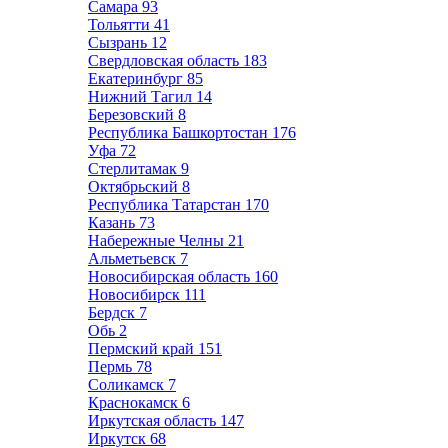
Самара
93
Тольятти
41
Сызрань
12
Свердловская область
183
Екатеринбург
85
Нижний Тагил
14
Березовский
8
Республика Башкортостан
176
Уфа
72
Стерлитамак
9
Октябрьский
8
Республика Татарстан
170
Казань
73
Набережные Челны
21
Альметьевск
7
Новосибирская область
160
Новосибирск
111
Бердск
7
Обь
2
Пермский край
151
Пермь
78
Соликамск
7
Краснокамск
6
Иркутская область
147
Иркутск
68