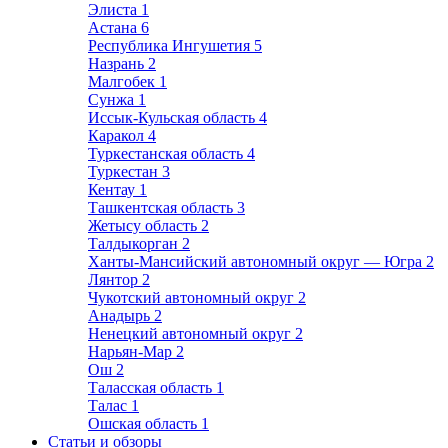
Элиста
1
Астана
6
Республика Ингушетия
5
Назрань
2
Малгобек
1
Сунжа
1
Иссык-Кульская область
4
Каракол
4
Туркестанская область
4
Туркестан
3
Кентау
1
Ташкентская область
3
Жетысу область
2
Талдыкорган
2
Ханты-Мансийский автономный округ — Югра
2
Лянтор
2
Чукотский автономный округ
2
Анадырь
2
Ненецкий автономный округ
2
Нарьян-Мар
2
Ош
2
Таласская область
1
Талас
1
Ошская область
1
Статьи и обзоры