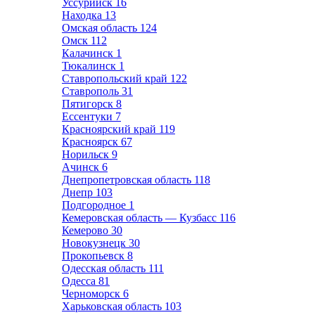
Уссурийск
16
Находка
13
Омская область
124
Омск
112
Калачинск
1
Тюкалинск
1
Ставропольский край
122
Ставрополь
31
Пятигорск
8
Ессентуки
7
Красноярский край
119
Красноярск
67
Норильск
9
Ачинск
6
Днепропетровская область
118
Днепр
103
Подгородное
1
Кемеровская область — Кузбасс
116
Кемерово
30
Новокузнецк
30
Прокопьевск
8
Одесская область
111
Одесса
81
Черноморск
6
Харьковская область
103