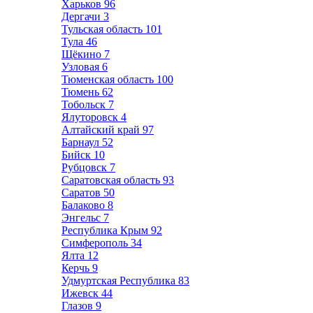
Харьков
96
Дергачи
3
Тульская область
101
Тула
46
Щёкино
7
Узловая
6
Тюменская область
100
Тюмень
62
Тобольск
7
Ялуторовск
4
Алтайский край
97
Барнаул
52
Бийск
10
Рубцовск
7
Саратовская область
93
Саратов
50
Балаково
8
Энгельс
7
Республика Крым
92
Симферополь
34
Ялта
12
Керчь
9
Удмуртская Республика
83
Ижевск
44
Глазов
9