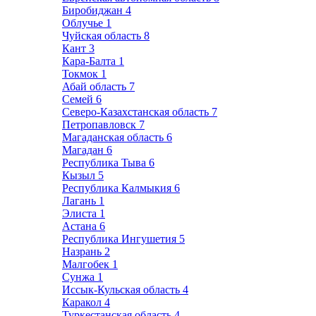
Биробиджан
4
Облучье
1
Чуйская область
8
Кант
3
Кара-Балта
1
Токмок
1
Абай область
7
Семей
6
Северо-Казахстанская область
7
Петропавловск
7
Магаданская область
6
Магадан
6
Республика Тыва
6
Кызыл
5
Республика Калмыкия
6
Лагань
1
Элиста
1
Астана
6
Республика Ингушетия
5
Назрань
2
Малгобек
1
Сунжа
1
Иссык-Кульская область
4
Каракол
4
Туркестанская область
4