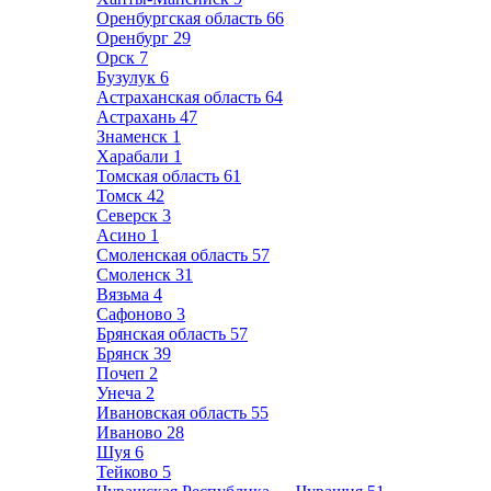
Оренбургская область
66
Оренбург
29
Орск
7
Бузулук
6
Астраханская область
64
Астрахань
47
Знаменск
1
Харабали
1
Томская область
61
Томск
42
Северск
3
Асино
1
Смоленская область
57
Смоленск
31
Вязьма
4
Сафоново
3
Брянская область
57
Брянск
39
Почеп
2
Унеча
2
Ивановская область
55
Иваново
28
Шуя
6
Тейково
5