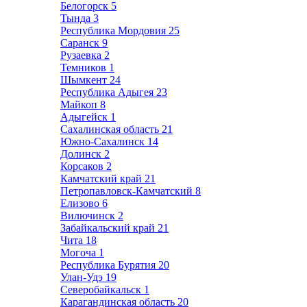
Белогорск
5
Тында
3
Республика Мордовия
25
Саранск
9
Рузаевка
2
Темников
1
Шымкент
24
Республика Адыгея
23
Майкоп
8
Адыгейск
1
Сахалинская область
21
Южно-Сахалинск
14
Долинск
2
Корсаков
2
Камчатский край
21
Петропавловск-Камчатский
8
Елизово
6
Вилючинск
2
Забайкальский край
21
Чита
18
Могоча
1
Республика Бурятия
20
Улан-Удэ
19
Северобайкальск
1
Карагандинская область
20