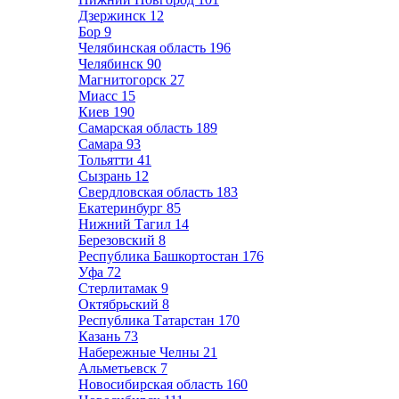
Дзержинск
12
Бор
9
Челябинская область
196
Челябинск
90
Магнитогорск
27
Миасс
15
Киев
190
Самарская область
189
Самара
93
Тольятти
41
Сызрань
12
Свердловская область
183
Екатеринбург
85
Нижний Тагил
14
Березовский
8
Республика Башкортостан
176
Уфа
72
Стерлитамак
9
Октябрьский
8
Республика Татарстан
170
Казань
73
Набережные Челны
21
Альметьевск
7
Новосибирская область
160