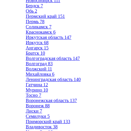
Новосибирск
111
Бердск
7
Обь
2
Пермский край
151
Пермь
78
Соликамск
7
Краснокамск
6
Иркутская область
147
Иркутск
68
Ангарск
15
Братск
10
Волгоградская область
147
Волгоград
83
Волжский
11
Михайловка
6
Ленинградская область
140
Гатчина
12
Мурино
10
Тосно
7
Воронежская область
137
Воронеж
88
Лиски
7
Семилуки
5
Приморский край
133
Владивосток
38