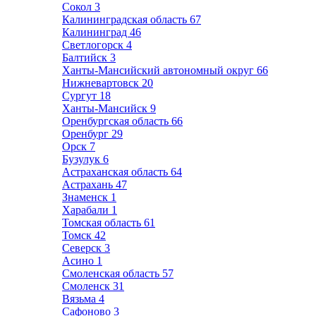
Сокол
3
Калининградская область
67
Калининград
46
Светлогорск
4
Балтийск
3
Ханты-Мансийский автономный округ
66
Нижневартовск
20
Сургут
18
Ханты-Мансийск
9
Оренбургская область
66
Оренбург
29
Орск
7
Бузулук
6
Астраханская область
64
Астрахань
47
Знаменск
1
Харабали
1
Томская область
61
Томск
42
Северск
3
Асино
1
Смоленская область
57
Смоленск
31
Вязьма
4
Сафоново
3