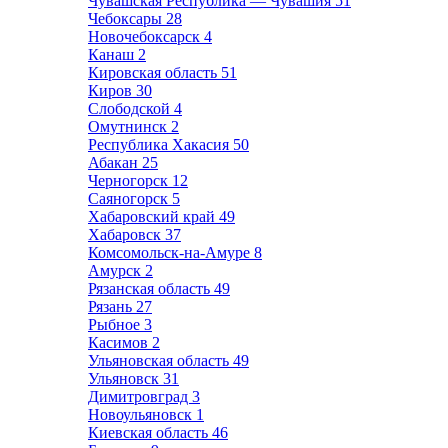
Чувашская Республика — Чувашия
51
Чебоксары
28
Новочебоксарск
4
Канаш
2
Кировская область
51
Киров
30
Слободской
4
Омутнинск
2
Республика Хакасия
50
Абакан
25
Черногорск
12
Саяногорск
5
Хабаровский край
49
Хабаровск
37
Комсомольск-на-Амуре
8
Амурск
2
Рязанская область
49
Рязань
27
Рыбное
3
Касимов
2
Ульяновская область
49
Ульяновск
31
Димитровград
3
Новоульяновск
1
Киевская область
46