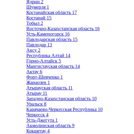
Ядрин
2
Шумерля
1
Костанайская область
17
Костанай
15
Тобыл
2
Восточно-Казахстанская область
16
Усть-Каменогорск
16
Павлодарская область
15
Павлодар
13
Аксу
2
Республика Алтай
14
Горно-Алтайск
5
Мангистауская область
14
Актау
6
Форт-Шевченко
1
Жанаозен
1
Атырауская область
11
Атырау
11
Западно-Казахстанская область
10
Уральск
8
Карачаево-Черкесская Республика
10
Черкесск
4
Усть-Джегута
1
Акмолинская область
9
Кокшетау
4