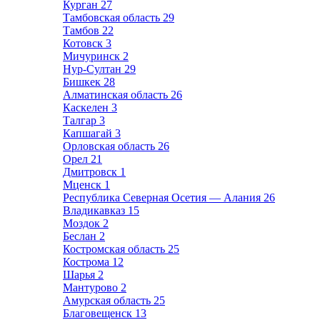
Курган
27
Тамбовская область
29
Тамбов
22
Котовск
3
Мичуринск
2
Нур-Султан
29
Бишкек
28
Алматинская область
26
Каскелен
3
Талгар
3
Капшагай
3
Орловская область
26
Орел
21
Дмитровск
1
Мценск
1
Республика Северная Осетия — Алания
26
Владикавказ
15
Моздок
2
Беслан
2
Костромская область
25
Кострома
12
Шарья
2
Мантурово
2
Амурская область
25
Благовещенск
13