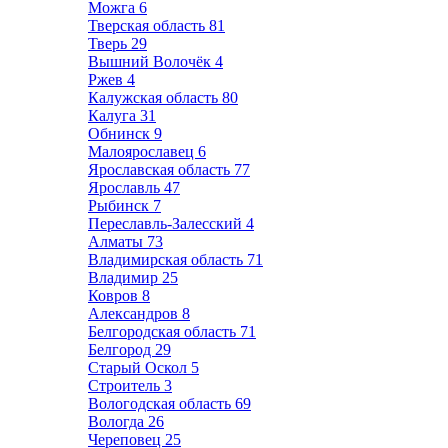
Можга
6
Тверская область
81
Тверь
29
Вышний Волочёк
4
Ржев
4
Калужская область
80
Калуга
31
Обнинск
9
Малоярославец
6
Ярославская область
77
Ярославль
47
Рыбинск
7
Переславль-Залесский
4
Алматы
73
Владимирская область
71
Владимир
25
Ковров
8
Александров
8
Белгородская область
71
Белгород
29
Старый Оскол
5
Строитель
3
Вологодская область
69
Вологда
26
Череповец
25