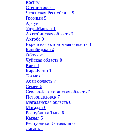
Косшы
1
Степногорск
1
Чеченская Республика
9
Грозный
5
Аргун
1
Урус-Мартан
1
Актюбинская область
9
Актобе
9
Еврейская автономная область
8
Биробиджан
4
Облучье
1
Чуйская область
8
Кант
3
Кара-Балта
1
Токмок
1
Абай область
7
Семей
6
Северо-Казахстанская область
7
Петропавловск
7
Магаданская область
6
Магадан
6
Республика Тыва
6
Кызыл
5
Республика Калмыкия
6
Лагань
1