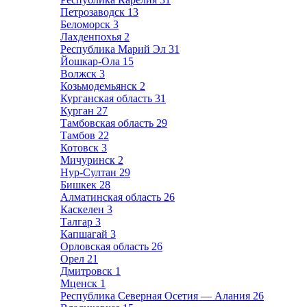
Петрозаводск
13
Беломорск
3
Лахденпохья
2
Республика Марий Эл
31
Йошкар-Ола
15
Волжск
3
Козьмодемьянск
2
Курганская область
31
Курган
27
Тамбовская область
29
Тамбов
22
Котовск
3
Мичуринск
2
Нур-Султан
29
Бишкек
28
Алматинская область
26
Каскелен
3
Талгар
3
Капшагай
3
Орловская область
26
Орел
21
Дмитровск
1
Мценск
1
Республика Северная Осетия — Алания
26