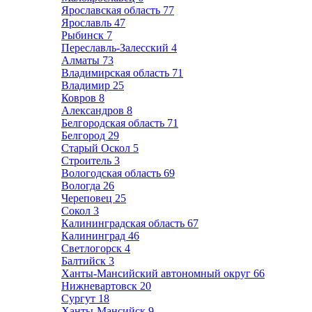
Ярославская область
77
Ярославль
47
Рыбинск
7
Переславль-Залесский
4
Алматы
73
Владимирская область
71
Владимир
25
Ковров
8
Александров
8
Белгородская область
71
Белгород
29
Старый Оскол
5
Строитель
3
Вологодская область
69
Вологда
26
Череповец
25
Сокол
3
Калининградская область
67
Калининград
46
Светлогорск
4
Балтийск
3
Ханты-Мансийский автономный округ
66
Нижневартовск
20
Сургут
18
Ханты-Мансийск
9