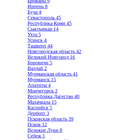
Бровары
9
Ирпень
8
Буча
4
Севастополь
45
Республика Коми
45
Сыктывкар
14
Ухта
5
Усинск
4
Ташкент
44
Новгородская область
42
Великий Новгород
16
Боровичи
5
Валдай
2
Мурманская область
41
Мурманск
15
Апатиты
4
Мончегорск
2
Республика Дагестан
40
Махачкала
15
Каспийск
5
Дербент
3
Псковская область
39
Псков
12
Великие Луки
8
Себеж
1