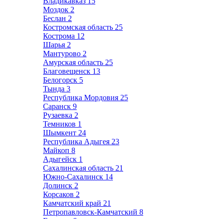
Владикавказ
15
Моздок
2
Беслан
2
Костромская область
25
Кострома
12
Шарья
2
Мантурово
2
Амурская область
25
Благовещенск
13
Белогорск
5
Тында
3
Республика Мордовия
25
Саранск
9
Рузаевка
2
Темников
1
Шымкент
24
Республика Адыгея
23
Майкоп
8
Адыгейск
1
Сахалинская область
21
Южно-Сахалинск
14
Долинск
2
Корсаков
2
Камчатский край
21
Петропавловск-Камчатский
8