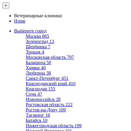
×
Ветеринарные клиники
Home
Выберите город
Москва
865
Зеленоград
13
Щербинка
7
Троицк
4
Московская область
797
Балашиха
50
Химки
40
Люберцы
38
Санкт-Петербург
451
Краснодарский край
410
Краснодар
155
Сочи
47
Новороссийск
28
Ростовская область
222
Ростов-на-Дону
109
Таганрог
16
Батайск
10
Нижегородская область
199
Нижний Новгород
101