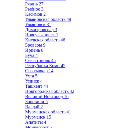
Рязань
27
Рыбное
3
Касимов
2
Ульяновская область
49
Ульяновск
31
Димитровград
3
Новоульяновск
1
Киевская область
46
Бровары
9
Ирпень
8
Буча
4
Севастополь
45
Республика Коми
45
Сыктывкар
14
Ухта
5
Усинск
4
Ташкент
44
Новгородская область
42
Великий Новгород
16
Боровичи
5
Валдай
2
Мурманская область
41
Мурманск
15
Апатиты
4
Мончегорск
2