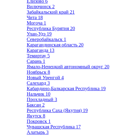
Елизово
6
Вилючинск
2
Забайкальский край
21
Чита
18
Могоча
1
Республика Бурятия
20
Улан-Удэ
19
Северобайкальск
1
Карагандинская область
20
Караганда
13
Темиртау
5
Сарань
1
Ямало-Ненецкий автономный округ
20
Ноябрьск
8
Новый Уренгой
4
Салехард
3
Кабардино-Балкарская Республика
19
Нальчик
10
Прохладный
3
Баксан
2
Республика Саха (Якутия)
19
Якутск
8
Покровск
1
Чувашская Республика
17
Алатырь
3