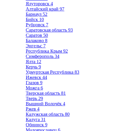
Ялуторовск
4
Алтайский край
97
Барнаул
52
Бийск
10
Рубцовск
7
Саратовская область
93
Саратов
50
Балаково
8
Энгельс
7
Республика Крым
92
Симферополь
34
Ялта
12
Керчь
9
Удмуртская Республика
83
Ижевск
44
Глазов
9
Можга
6
Тверская область
81
Тверь
29
Вышний Волочёк
4
Ржев
4
Калужская область
80
Калуга
31
Обнинск
9
Малоярославец
6