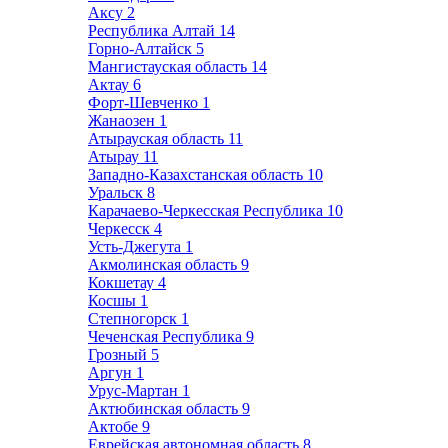
Аксу
2
Республика Алтай
14
Горно-Алтайск
5
Мангистауская область
14
Актау
6
Форт-Шевченко
1
Жанаозен
1
Атырауская область
11
Атырау
11
Западно-Казахстанская область
10
Уральск
8
Карачаево-Черкесская Республика
10
Черкесск
4
Усть-Джегута
1
Акмолинская область
9
Кокшетау
4
Косшы
1
Степногорск
1
Чеченская Республика
9
Грозный
5
Аргун
1
Урус-Мартан
1
Актюбинская область
9
Актобе
9
Еврейская автономная область
8