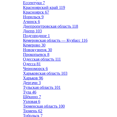
Ессентуки
7
Красноярский край
119
Красноярск
67
Норильск
9
Ачинск
6
Днепропетровская область
118
Днепр
103
Подгородное
1
Кемеровская область — Кузбасс
116
Кемерово
30
Новокузнецк
30
Прокопьевск
8
Одесская область
111
Одесса
81
Черноморск
6
Харьковская область
103
Харьков
96
Дергачи
3
Тульская область
101
Тула
46
Щёкино
7
Узловая
6
Тюменская область
100
Тюмень
62
Тобольск
7