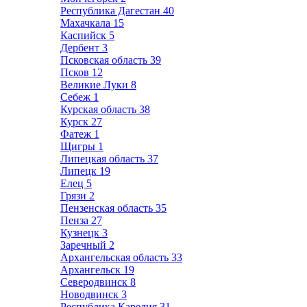
Республика Дагестан
40
Махачкала
15
Каспийск
5
Дербент
3
Псковская область
39
Псков
12
Великие Луки
8
Себеж
1
Курская область
38
Курск
27
Фатеж
1
Щигры
1
Липецкая область
37
Липецк
19
Елец
5
Грязи
2
Пензенская область
35
Пенза
27
Кузнецк
3
Заречный
2
Архангельская область
33
Архангельск
19
Северодвинск
8
Новодвинск
3
Республика Карелия
31