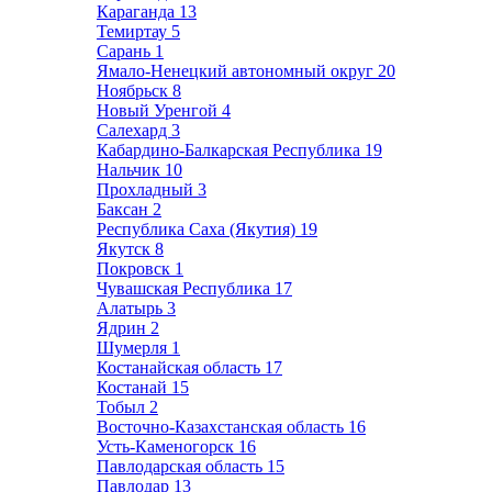
Караганда
13
Темиртау
5
Сарань
1
Ямало-Ненецкий автономный округ
20
Ноябрьск
8
Новый Уренгой
4
Салехард
3
Кабардино-Балкарская Республика
19
Нальчик
10
Прохладный
3
Баксан
2
Республика Саха (Якутия)
19
Якутск
8
Покровск
1
Чувашская Республика
17
Алатырь
3
Ядрин
2
Шумерля
1
Костанайская область
17
Костанай
15
Тобыл
2
Восточно-Казахстанская область
16
Усть-Каменогорск
16
Павлодарская область
15
Павлодар
13