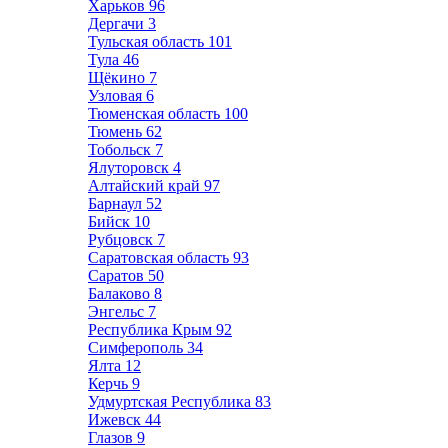
Харьков
96
Дергачи
3
Тульская область
101
Тула
46
Щёкино
7
Узловая
6
Тюменская область
100
Тюмень
62
Тобольск
7
Ялуторовск
4
Алтайский край
97
Барнаул
52
Бийск
10
Рубцовск
7
Саратовская область
93
Саратов
50
Балаково
8
Энгельс
7
Республика Крым
92
Симферополь
34
Ялта
12
Керчь
9
Удмуртская Республика
83
Ижевск
44
Глазов
9