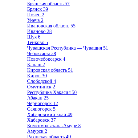
Брянская область
57
Брянск
39
Почеп
2
Унеча
2
Ивановская область
55
Иваново
28
Шуя
6
Тейково
5
Чувашская Республика — Чувашия
51
Чебоксары
28
Новочебоксарск
4
Канаш
2
Кировская область
51
Киров
30
Слободской
4
Омутнинск
2
Республика Хакасия
50
Абакан
25
Черногорск
12
Саяногорск
5
Хабаровский край
49
Хабаровск
37
Комсомольск-на-Амуре
8
Амурск
2
Рязанская область
49