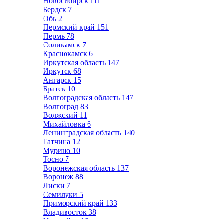
Новосибирск
111
Бердск
7
Обь
2
Пермский край
151
Пермь
78
Соликамск
7
Краснокамск
6
Иркутская область
147
Иркутск
68
Ангарск
15
Братск
10
Волгоградская область
147
Волгоград
83
Волжский
11
Михайловка
6
Ленинградская область
140
Гатчина
12
Мурино
10
Тосно
7
Воронежская область
137
Воронеж
88
Лиски
7
Семилуки
5
Приморский край
133
Владивосток
38