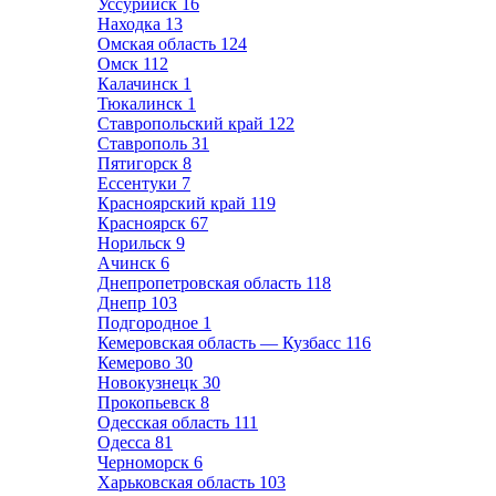
Уссурийск
16
Находка
13
Омская область
124
Омск
112
Калачинск
1
Тюкалинск
1
Ставропольский край
122
Ставрополь
31
Пятигорск
8
Ессентуки
7
Красноярский край
119
Красноярск
67
Норильск
9
Ачинск
6
Днепропетровская область
118
Днепр
103
Подгородное
1
Кемеровская область — Кузбасс
116
Кемерово
30
Новокузнецк
30
Прокопьевск
8
Одесская область
111
Одесса
81
Черноморск
6
Харьковская область
103