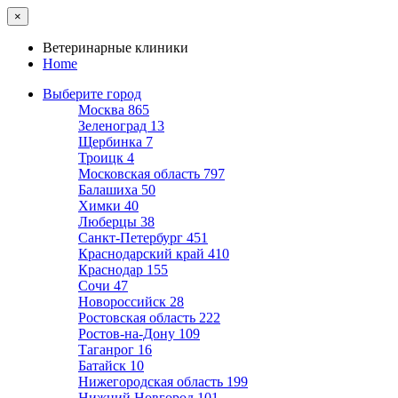
×
Ветеринарные клиники
Home
Выберите город
Москва
865
Зеленоград
13
Щербинка
7
Троицк
4
Московская область
797
Балашиха
50
Химки
40
Люберцы
38
Санкт-Петербург
451
Краснодарский край
410
Краснодар
155
Сочи
47
Новороссийск
28
Ростовская область
222
Ростов-на-Дону
109
Таганрог
16
Батайск
10
Нижегородская область
199
Нижний Новгород
101