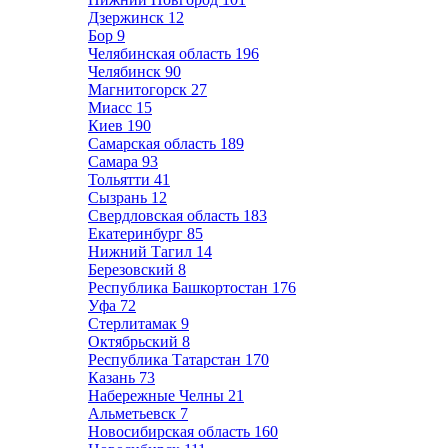
Дзержинск
12
Бор
9
Челябинская область
196
Челябинск
90
Магнитогорск
27
Миасс
15
Киев
190
Самарская область
189
Самара
93
Тольятти
41
Сызрань
12
Свердловская область
183
Екатеринбург
85
Нижний Тагил
14
Березовский
8
Республика Башкортостан
176
Уфа
72
Стерлитамак
9
Октябрьский
8
Республика Татарстан
170
Казань
73
Набережные Челны
21
Альметьевск
7
Новосибирская область
160