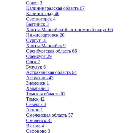
Сокол
3
Калининградская область
67
Калининград
46
Светлогорск
4
Балтийск
3
Ханты-Мансийский автономный округ
66
Нижневартовск
20
Сургут
18
Ханты-Мансийск
9
Оренбургская область
66
Оренбург
29
Орск
7
Бузулук
6
Астраханская область
64
Астрахань
47
Знаменск
1
Харабали
1
Томская область
61
Томск
42
Северск
3
Асино
1
Смоленская область
57
Смоленск
31
Вязьма
4
Сафоново
3