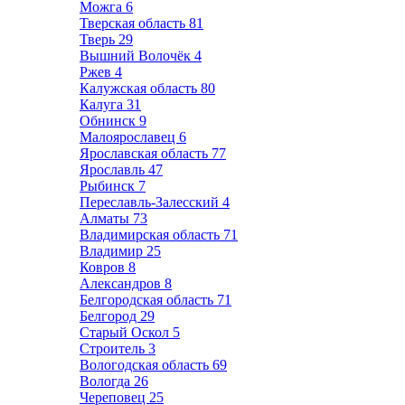
Можга
6
Тверская область
81
Тверь
29
Вышний Волочёк
4
Ржев
4
Калужская область
80
Калуга
31
Обнинск
9
Малоярославец
6
Ярославская область
77
Ярославль
47
Рыбинск
7
Переславль-Залесский
4
Алматы
73
Владимирская область
71
Владимир
25
Ковров
8
Александров
8
Белгородская область
71
Белгород
29
Старый Оскол
5
Строитель
3
Вологодская область
69
Вологда
26
Череповец
25