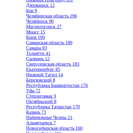
Дзержинск
12
Бор
9
Челябинская область
196
Челябинск
90
Магнитогорск
27
Миасс
15
Киев
190
Самарская область
189
Самара
93
Тольятти
41
Сызрань
12
Свердловская область
183
Екатеринбург
85
Нижний Тагил
14
Березовский
8
Республика Башкортостан
176
Уфа
72
Стерлитамак
9
Октябрьский
8
Республика Татарстан
170
Казань
73
Набережные Челны
21
Альметьевск
7
Новосибирская область
160