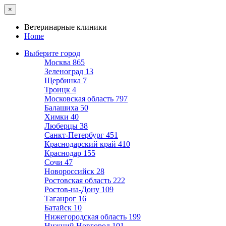
×
Ветеринарные клиники
Home
Выберите город
Москва
865
Зеленоград
13
Щербинка
7
Троицк
4
Московская область
797
Балашиха
50
Химки
40
Люберцы
38
Санкт-Петербург
451
Краснодарский край
410
Краснодар
155
Сочи
47
Новороссийск
28
Ростовская область
222
Ростов-на-Дону
109
Таганрог
16
Батайск
10
Нижегородская область
199
Нижний Новгород
101