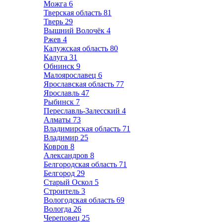
Можга
6
Тверская область
81
Тверь
29
Вышний Волочёк
4
Ржев
4
Калужская область
80
Калуга
31
Обнинск
9
Малоярославец
6
Ярославская область
77
Ярославль
47
Рыбинск
7
Переславль-Залесский
4
Алматы
73
Владимирская область
71
Владимир
25
Ковров
8
Александров
8
Белгородская область
71
Белгород
29
Старый Оскол
5
Строитель
3
Вологодская область
69
Вологда
26
Череповец
25