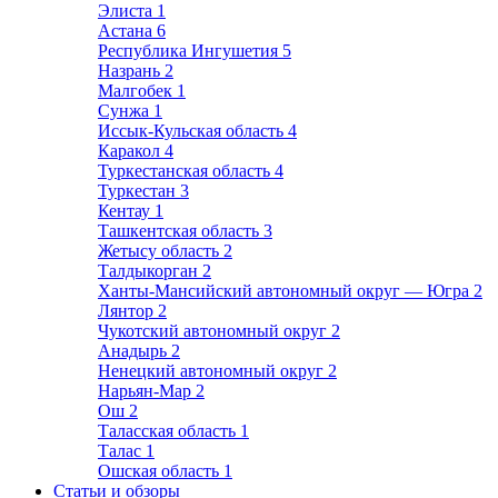
Элиста
1
Астана
6
Республика Ингушетия
5
Назрань
2
Малгобек
1
Сунжа
1
Иссык-Кульская область
4
Каракол
4
Туркестанская область
4
Туркестан
3
Кентау
1
Ташкентская область
3
Жетысу область
2
Талдыкорган
2
Ханты-Мансийский автономный округ — Югра
2
Лянтор
2
Чукотский автономный округ
2
Анадырь
2
Ненецкий автономный округ
2
Нарьян-Мар
2
Ош
2
Таласская область
1
Талас
1
Ошская область
1
Статьи и обзоры