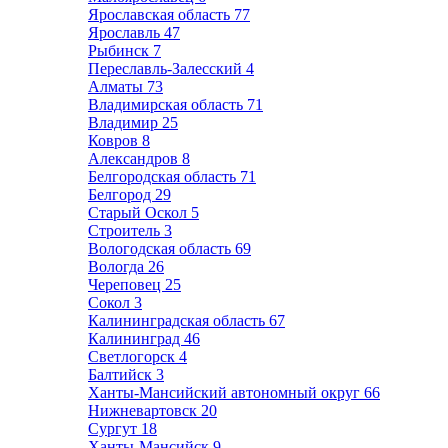
Ярославская область
77
Ярославль
47
Рыбинск
7
Переславль-Залесский
4
Алматы
73
Владимирская область
71
Владимир
25
Ковров
8
Александров
8
Белгородская область
71
Белгород
29
Старый Оскол
5
Строитель
3
Вологодская область
69
Вологда
26
Череповец
25
Сокол
3
Калининградская область
67
Калининград
46
Светлогорск
4
Балтийск
3
Ханты-Мансийский автономный округ
66
Нижневартовск
20
Сургут
18
Ханты-Мансийск
9