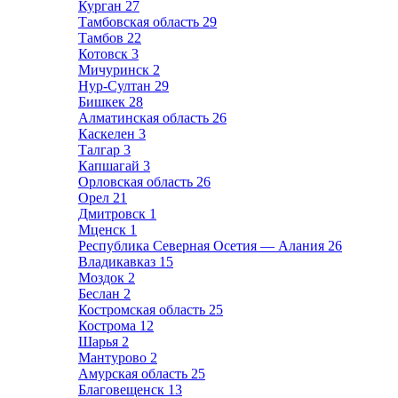
Курган
27
Тамбовская область
29
Тамбов
22
Котовск
3
Мичуринск
2
Нур-Султан
29
Бишкек
28
Алматинская область
26
Каскелен
3
Талгар
3
Капшагай
3
Орловская область
26
Орел
21
Дмитровск
1
Мценск
1
Республика Северная Осетия — Алания
26
Владикавказ
15
Моздок
2
Беслан
2
Костромская область
25
Кострома
12
Шарья
2
Мантурово
2
Амурская область
25
Благовещенск
13