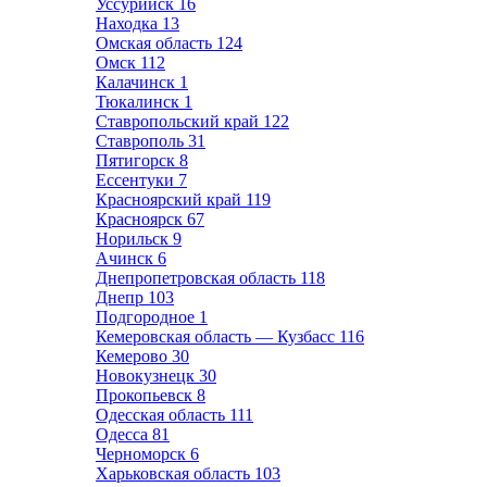
Уссурийск
16
Находка
13
Омская область
124
Омск
112
Калачинск
1
Тюкалинск
1
Ставропольский край
122
Ставрополь
31
Пятигорск
8
Ессентуки
7
Красноярский край
119
Красноярск
67
Норильск
9
Ачинск
6
Днепропетровская область
118
Днепр
103
Подгородное
1
Кемеровская область — Кузбасс
116
Кемерово
30
Новокузнецк
30
Прокопьевск
8
Одесская область
111
Одесса
81
Черноморск
6
Харьковская область
103