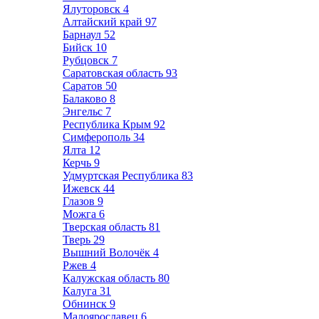
Ялуторовск
4
Алтайский край
97
Барнаул
52
Бийск
10
Рубцовск
7
Саратовская область
93
Саратов
50
Балаково
8
Энгельс
7
Республика Крым
92
Симферополь
34
Ялта
12
Керчь
9
Удмуртская Республика
83
Ижевск
44
Глазов
9
Можга
6
Тверская область
81
Тверь
29
Вышний Волочёк
4
Ржев
4
Калужская область
80
Калуга
31
Обнинск
9
Малоярославец
6