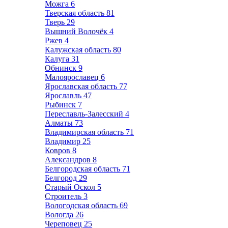
Можга
6
Тверская область
81
Тверь
29
Вышний Волочёк
4
Ржев
4
Калужская область
80
Калуга
31
Обнинск
9
Малоярославец
6
Ярославская область
77
Ярославль
47
Рыбинск
7
Переславль-Залесский
4
Алматы
73
Владимирская область
71
Владимир
25
Ковров
8
Александров
8
Белгородская область
71
Белгород
29
Старый Оскол
5
Строитель
3
Вологодская область
69
Вологда
26
Череповец
25