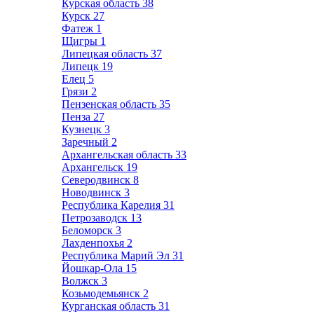
Курская область
38
Курск
27
Фатеж
1
Щигры
1
Липецкая область
37
Липецк
19
Елец
5
Грязи
2
Пензенская область
35
Пенза
27
Кузнецк
3
Заречный
2
Архангельская область
33
Архангельск
19
Северодвинск
8
Новодвинск
3
Республика Карелия
31
Петрозаводск
13
Беломорск
3
Лахденпохья
2
Республика Марий Эл
31
Йошкар-Ола
15
Волжск
3
Козьмодемьянск
2
Курганская область
31