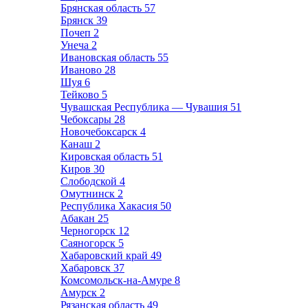
Брянская область
57
Брянск
39
Почеп
2
Унеча
2
Ивановская область
55
Иваново
28
Шуя
6
Тейково
5
Чувашская Республика — Чувашия
51
Чебоксары
28
Новочебоксарск
4
Канаш
2
Кировская область
51
Киров
30
Слободской
4
Омутнинск
2
Республика Хакасия
50
Абакан
25
Черногорск
12
Саяногорск
5
Хабаровский край
49
Хабаровск
37
Комсомольск-на-Амуре
8
Амурск
2
Рязанская область
49