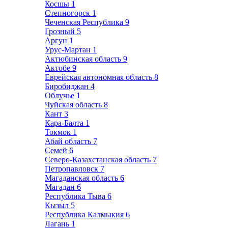
Косшы
1
Степногорск
1
Чеченская Республика
9
Грозный
5
Аргун
1
Урус-Мартан
1
Актюбинская область
9
Актобе
9
Еврейская автономная область
8
Биробиджан
4
Облучье
1
Чуйская область
8
Кант
3
Кара-Балта
1
Токмок
1
Абай область
7
Семей
6
Северо-Казахстанская область
7
Петропавловск
7
Магаданская область
6
Магадан
6
Республика Тыва
6
Кызыл
5
Республика Калмыкия
6
Лагань
1