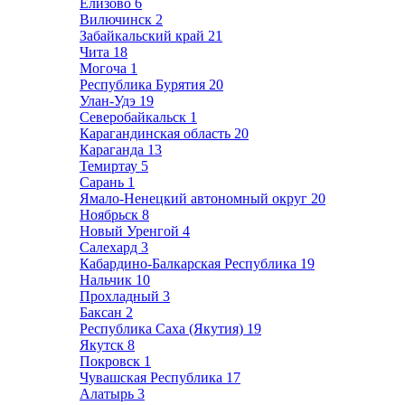
Елизово
6
Вилючинск
2
Забайкальский край
21
Чита
18
Могоча
1
Республика Бурятия
20
Улан-Удэ
19
Северобайкальск
1
Карагандинская область
20
Караганда
13
Темиртау
5
Сарань
1
Ямало-Ненецкий автономный округ
20
Ноябрьск
8
Новый Уренгой
4
Салехард
3
Кабардино-Балкарская Республика
19
Нальчик
10
Прохладный
3
Баксан
2
Республика Саха (Якутия)
19
Якутск
8
Покровск
1
Чувашская Республика
17
Алатырь
3