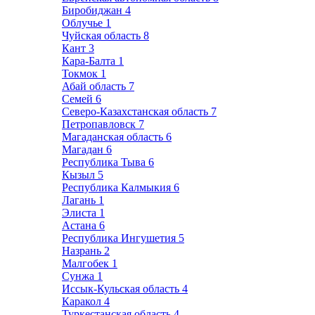
Биробиджан
4
Облучье
1
Чуйская область
8
Кант
3
Кара-Балта
1
Токмок
1
Абай область
7
Семей
6
Северо-Казахстанская область
7
Петропавловск
7
Магаданская область
6
Магадан
6
Республика Тыва
6
Кызыл
5
Республика Калмыкия
6
Лагань
1
Элиста
1
Астана
6
Республика Ингушетия
5
Назрань
2
Малгобек
1
Сунжа
1
Иссык-Кульская область
4
Каракол
4
Туркестанская область
4