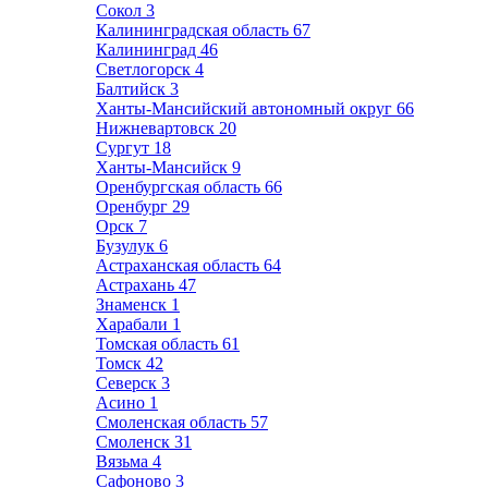
Сокол
3
Калининградская область
67
Калининград
46
Светлогорск
4
Балтийск
3
Ханты-Мансийский автономный округ
66
Нижневартовск
20
Сургут
18
Ханты-Мансийск
9
Оренбургская область
66
Оренбург
29
Орск
7
Бузулук
6
Астраханская область
64
Астрахань
47
Знаменск
1
Харабали
1
Томская область
61
Томск
42
Северск
3
Асино
1
Смоленская область
57
Смоленск
31
Вязьма
4
Сафоново
3