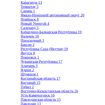
Караганда
13
Темиртау
5
Сарань
1
Ямало-Ненецкий автономный округ
20
Ноябрьск
8
Новый Уренгой
4
Салехард
3
Кабардино-Балкарская Республика
19
Нальчик
10
Прохладный
3
Баксан
2
Республика Саха (Якутия)
19
Якутск
8
Покровск
1
Чувашская Республика
17
Алатырь
3
Ядрин
2
Шумерля
1
Костанайская область
17
Костанай
15
Тобыл
2
Восточно-Казахстанская область
16
Усть-Каменогорск
16
Павлодарская область
15
Павлодар
13