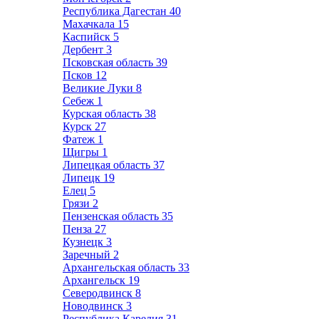
Республика Дагестан
40
Махачкала
15
Каспийск
5
Дербент
3
Псковская область
39
Псков
12
Великие Луки
8
Себеж
1
Курская область
38
Курск
27
Фатеж
1
Щигры
1
Липецкая область
37
Липецк
19
Елец
5
Грязи
2
Пензенская область
35
Пенза
27
Кузнецк
3
Заречный
2
Архангельская область
33
Архангельск
19
Северодвинск
8
Новодвинск
3
Республика Карелия
31