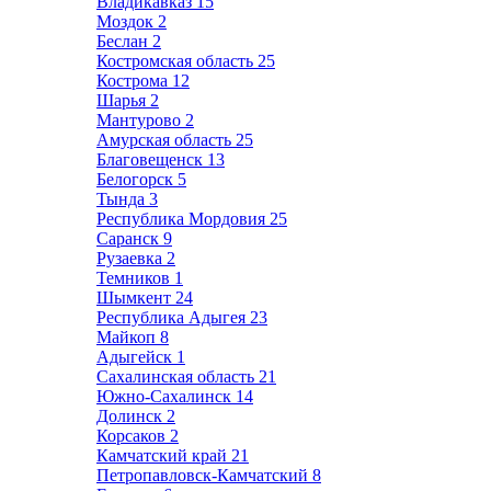
Владикавказ
15
Моздок
2
Беслан
2
Костромская область
25
Кострома
12
Шарья
2
Мантурово
2
Амурская область
25
Благовещенск
13
Белогорск
5
Тында
3
Республика Мордовия
25
Саранск
9
Рузаевка
2
Темников
1
Шымкент
24
Республика Адыгея
23
Майкоп
8
Адыгейск
1
Сахалинская область
21
Южно-Сахалинск
14
Долинск
2
Корсаков
2
Камчатский край
21
Петропавловск-Камчатский
8