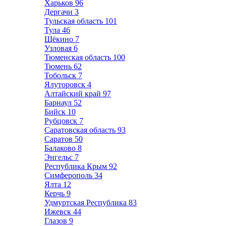
Харьков
96
Дергачи
3
Тульская область
101
Тула
46
Щёкино
7
Узловая
6
Тюменская область
100
Тюмень
62
Тобольск
7
Ялуторовск
4
Алтайский край
97
Барнаул
52
Бийск
10
Рубцовск
7
Саратовская область
93
Саратов
50
Балаково
8
Энгельс
7
Республика Крым
92
Симферополь
34
Ялта
12
Керчь
9
Удмуртская Республика
83
Ижевск
44
Глазов
9