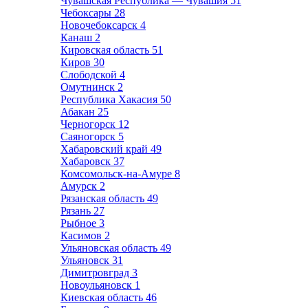
Чувашская Республика — Чувашия
51
Чебоксары
28
Новочебоксарск
4
Канаш
2
Кировская область
51
Киров
30
Слободской
4
Омутнинск
2
Республика Хакасия
50
Абакан
25
Черногорск
12
Саяногорск
5
Хабаровский край
49
Хабаровск
37
Комсомольск-на-Амуре
8
Амурск
2
Рязанская область
49
Рязань
27
Рыбное
3
Касимов
2
Ульяновская область
49
Ульяновск
31
Димитровград
3
Новоульяновск
1
Киевская область
46