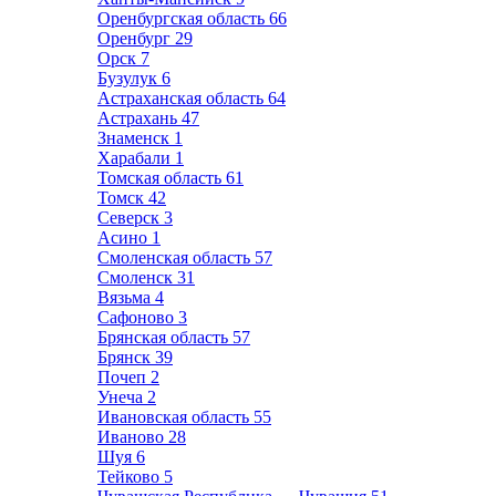
Оренбургская область
66
Оренбург
29
Орск
7
Бузулук
6
Астраханская область
64
Астрахань
47
Знаменск
1
Харабали
1
Томская область
61
Томск
42
Северск
3
Асино
1
Смоленская область
57
Смоленск
31
Вязьма
4
Сафоново
3
Брянская область
57
Брянск
39
Почеп
2
Унеча
2
Ивановская область
55
Иваново
28
Шуя
6
Тейково
5