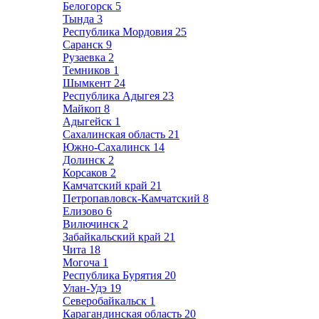
Белогорск
5
Тында
3
Республика Мордовия
25
Саранск
9
Рузаевка
2
Темников
1
Шымкент
24
Республика Адыгея
23
Майкоп
8
Адыгейск
1
Сахалинская область
21
Южно-Сахалинск
14
Долинск
2
Корсаков
2
Камчатский край
21
Петропавловск-Камчатский
8
Елизово
6
Вилючинск
2
Забайкальский край
21
Чита
18
Могоча
1
Республика Бурятия
20
Улан-Удэ
19
Северобайкальск
1
Карагандинская область
20