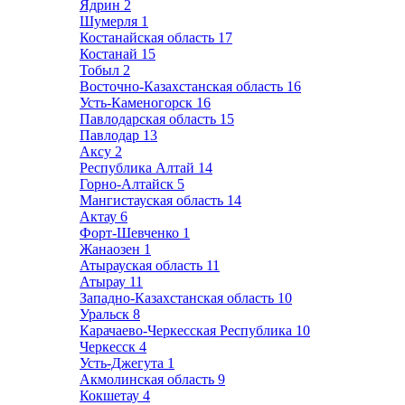
Ядрин
2
Шумерля
1
Костанайская область
17
Костанай
15
Тобыл
2
Восточно-Казахстанская область
16
Усть-Каменогорск
16
Павлодарская область
15
Павлодар
13
Аксу
2
Республика Алтай
14
Горно-Алтайск
5
Мангистауская область
14
Актау
6
Форт-Шевченко
1
Жанаозен
1
Атырауская область
11
Атырау
11
Западно-Казахстанская область
10
Уральск
8
Карачаево-Черкесская Республика
10
Черкесск
4
Усть-Джегута
1
Акмолинская область
9
Кокшетау
4