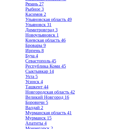
Рязань
27
Рыбное
3
Касимов
2
Ульяновская область
49
Ульяновск
31
Димитровград
3
Новоульяновск
1
Киевская область
46
Бровары
9
Ирпень
8
Буча
4
Севастополь
45
Республика Коми
45
Сыктывкар
14
Ухта
5
Усинск
4
Ташкент
44
Новгородская область
42
Великий Новгород
16
Боровичи
5
Валдай
2
Мурманская область
41
Мурманск
15
Апатиты
4
Мончегорск
2