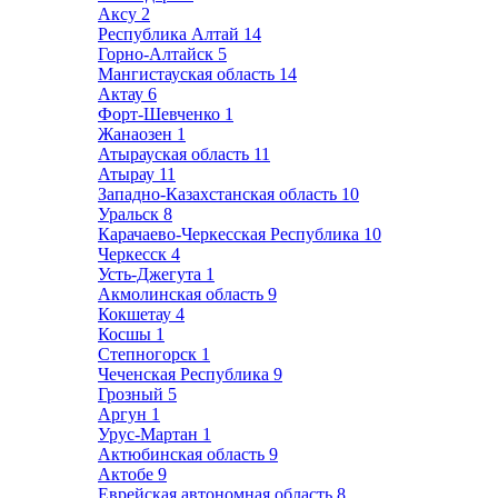
Аксу
2
Республика Алтай
14
Горно-Алтайск
5
Мангистауская область
14
Актау
6
Форт-Шевченко
1
Жанаозен
1
Атырауская область
11
Атырау
11
Западно-Казахстанская область
10
Уральск
8
Карачаево-Черкесская Республика
10
Черкесск
4
Усть-Джегута
1
Акмолинская область
9
Кокшетау
4
Косшы
1
Степногорск
1
Чеченская Республика
9
Грозный
5
Аргун
1
Урус-Мартан
1
Актюбинская область
9
Актобе
9
Еврейская автономная область
8