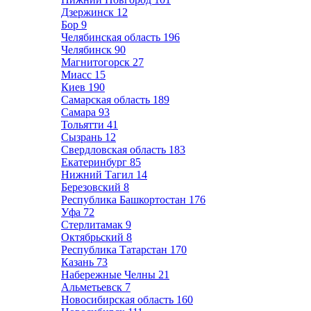
Дзержинск
12
Бор
9
Челябинская область
196
Челябинск
90
Магнитогорск
27
Миасс
15
Киев
190
Самарская область
189
Самара
93
Тольятти
41
Сызрань
12
Свердловская область
183
Екатеринбург
85
Нижний Тагил
14
Березовский
8
Республика Башкортостан
176
Уфа
72
Стерлитамак
9
Октябрьский
8
Республика Татарстан
170
Казань
73
Набережные Челны
21
Альметьевск
7
Новосибирская область
160