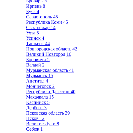
Бровары
9
Ирпень
8
Буча
4
Севастополь
45
Республика Коми
45
Сыктывкар
14
Ухта
5
Усинск
4
Ташкент
44
Новгородская область
42
Великий Новгород
16
Боровичи
5
Валдай
2
Мурманская область
41
Мурманск
15
Апатиты
4
Мончегорск
2
Республика Дагестан
40
Махачкала
15
Каспийск
5
Дербент
3
Псковская область
39
Псков
12
Великие Луки
8
Себеж
1