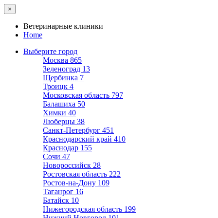
×
Ветеринарные клиники
Home
Выберите город
Москва
865
Зеленоград
13
Щербинка
7
Троицк
4
Московская область
797
Балашиха
50
Химки
40
Люберцы
38
Санкт-Петербург
451
Краснодарский край
410
Краснодар
155
Сочи
47
Новороссийск
28
Ростовская область
222
Ростов-на-Дону
109
Таганрог
16
Батайск
10
Нижегородская область
199
Нижний Новгород
101