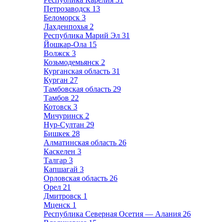
Петрозаводск
13
Беломорск
3
Лахденпохья
2
Республика Марий Эл
31
Йошкар-Ола
15
Волжск
3
Козьмодемьянск
2
Курганская область
31
Курган
27
Тамбовская область
29
Тамбов
22
Котовск
3
Мичуринск
2
Нур-Султан
29
Бишкек
28
Алматинская область
26
Каскелен
3
Талгар
3
Капшагай
3
Орловская область
26
Орел
21
Дмитровск
1
Мценск
1
Республика Северная Осетия — Алания
26