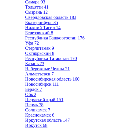
Самара
93
Тольятти
41
Сызрань
12
Свердловская область
183
Екатеринбург
85
Нижний Тагил
14
Березовский
8
Республика Башкортостан
176
Уфа
72
Стерлитамак
9
Октябрьский
8
Республика Татарстан
170
Казань
73
Набережные Челны
21
Альметьевск
7
Новосибирская область
160
Новосибирск
111
Бердск
7
Обь
2
Пермский край
151
Пермь
78
Соликамск
7
Краснокамск
6
Иркутская область
147
Иркутск
68