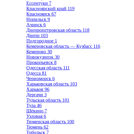
Ессентуки
7
Красноярский край
119
Красноярск
67
Норильск
9
Ачинск
6
Днепропетровская область
118
Днепр
103
Подгородное
1
Кемеровская область — Кузбасс
116
Кемерово
30
Новокузнецк
30
Прокопьевск
8
Одесская область
111
Одесса
81
Черноморск
6
Харьковская область
103
Харьков
96
Дергачи
3
Тульская область
101
Тула
46
Щёкино
7
Узловая
6
Тюменская область
100
Тюмень
62
Тобольск
7