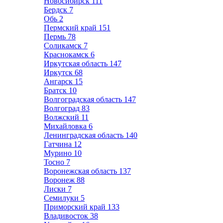
Новосибирск
111
Бердск
7
Обь
2
Пермский край
151
Пермь
78
Соликамск
7
Краснокамск
6
Иркутская область
147
Иркутск
68
Ангарск
15
Братск
10
Волгоградская область
147
Волгоград
83
Волжский
11
Михайловка
6
Ленинградская область
140
Гатчина
12
Мурино
10
Тосно
7
Воронежская область
137
Воронеж
88
Лиски
7
Семилуки
5
Приморский край
133
Владивосток
38