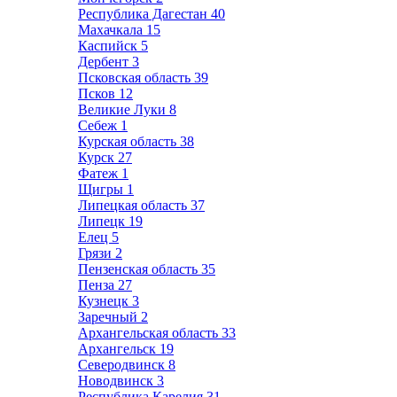
Республика Дагестан
40
Махачкала
15
Каспийск
5
Дербент
3
Псковская область
39
Псков
12
Великие Луки
8
Себеж
1
Курская область
38
Курск
27
Фатеж
1
Щигры
1
Липецкая область
37
Липецк
19
Елец
5
Грязи
2
Пензенская область
35
Пенза
27
Кузнецк
3
Заречный
2
Архангельская область
33
Архангельск
19
Северодвинск
8
Новодвинск
3
Республика Карелия
31