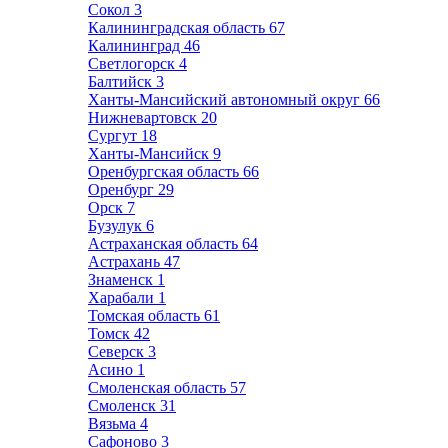
Сокол
3
Калининградская область
67
Калининград
46
Светлогорск
4
Балтийск
3
Ханты-Мансийский автономный округ
66
Нижневартовск
20
Сургут
18
Ханты-Мансийск
9
Оренбургская область
66
Оренбург
29
Орск
7
Бузулук
6
Астраханская область
64
Астрахань
47
Знаменск
1
Харабали
1
Томская область
61
Томск
42
Северск
3
Асино
1
Смоленская область
57
Смоленск
31
Вязьма
4
Сафоново
3