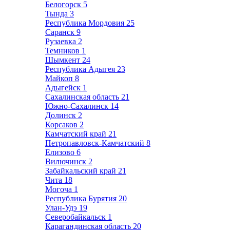
Белогорск
5
Тында
3
Республика Мордовия
25
Саранск
9
Рузаевка
2
Темников
1
Шымкент
24
Республика Адыгея
23
Майкоп
8
Адыгейск
1
Сахалинская область
21
Южно-Сахалинск
14
Долинск
2
Корсаков
2
Камчатский край
21
Петропавловск-Камчатский
8
Елизово
6
Вилючинск
2
Забайкальский край
21
Чита
18
Могоча
1
Республика Бурятия
20
Улан-Удэ
19
Северобайкальск
1
Карагандинская область
20