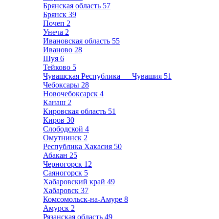
Брянская область
57
Брянск
39
Почеп
2
Унеча
2
Ивановская область
55
Иваново
28
Шуя
6
Тейково
5
Чувашская Республика — Чувашия
51
Чебоксары
28
Новочебоксарск
4
Канаш
2
Кировская область
51
Киров
30
Слободской
4
Омутнинск
2
Республика Хакасия
50
Абакан
25
Черногорск
12
Саяногорск
5
Хабаровский край
49
Хабаровск
37
Комсомольск-на-Амуре
8
Амурск
2
Рязанская область
49