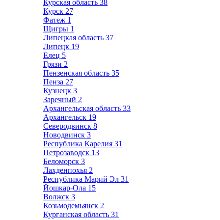
Курская область
38
Курск
27
Фатеж
1
Щигры
1
Липецкая область
37
Липецк
19
Елец
5
Грязи
2
Пензенская область
35
Пенза
27
Кузнецк
3
Заречный
2
Архангельская область
33
Архангельск
19
Северодвинск
8
Новодвинск
3
Республика Карелия
31
Петрозаводск
13
Беломорск
3
Лахденпохья
2
Республика Марий Эл
31
Йошкар-Ола
15
Волжск
3
Козьмодемьянск
2
Курганская область
31