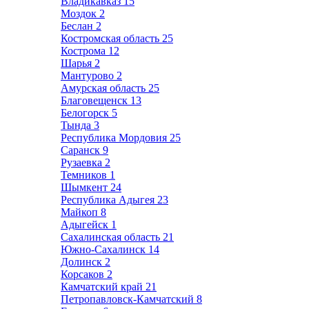
Владикавказ
15
Моздок
2
Беслан
2
Костромская область
25
Кострома
12
Шарья
2
Мантурово
2
Амурская область
25
Благовещенск
13
Белогорск
5
Тында
3
Республика Мордовия
25
Саранск
9
Рузаевка
2
Темников
1
Шымкент
24
Республика Адыгея
23
Майкоп
8
Адыгейск
1
Сахалинская область
21
Южно-Сахалинск
14
Долинск
2
Корсаков
2
Камчатский край
21
Петропавловск-Камчатский
8