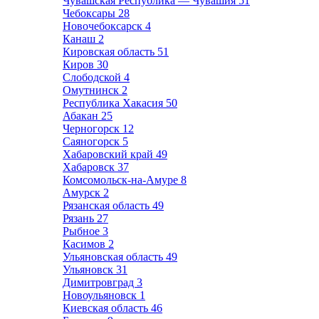
Чувашская Республика — Чувашия
51
Чебоксары
28
Новочебоксарск
4
Канаш
2
Кировская область
51
Киров
30
Слободской
4
Омутнинск
2
Республика Хакасия
50
Абакан
25
Черногорск
12
Саяногорск
5
Хабаровский край
49
Хабаровск
37
Комсомольск-на-Амуре
8
Амурск
2
Рязанская область
49
Рязань
27
Рыбное
3
Касимов
2
Ульяновская область
49
Ульяновск
31
Димитровград
3
Новоульяновск
1
Киевская область
46