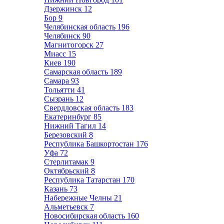
Дзержинск
12
Бор
9
Челябинская область
196
Челябинск
90
Магнитогорск
27
Миасс
15
Киев
190
Самарская область
189
Самара
93
Тольятти
41
Сызрань
12
Свердловская область
183
Екатеринбург
85
Нижний Тагил
14
Березовский
8
Республика Башкортостан
176
Уфа
72
Стерлитамак
9
Октябрьский
8
Республика Татарстан
170
Казань
73
Набережные Челны
21
Альметьевск
7
Новосибирская область
160