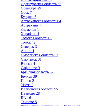
Оренбургская область
66
Оренбург
29
Орск
7
Бузулук
6
Астраханская область
64
Астрахань
47
Знаменск
1
Харабали
1
Томская область
61
Томск
42
Северск
3
Асино
1
Смоленская область
57
Смоленск
31
Вязьма
4
Сафоново
3
Брянская область
57
Брянск
39
Почеп
2
Унеча
2
Ивановская область
55
Иваново
28
Шуя
6
Тейково
5