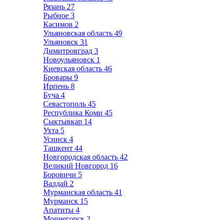
Рязань
27
Рыбное
3
Касимов
2
Ульяновская область
49
Ульяновск
31
Димитровград
3
Новоульяновск
1
Киевская область
46
Бровары
9
Ирпень
8
Буча
4
Севастополь
45
Республика Коми
45
Сыктывкар
14
Ухта
5
Усинск
4
Ташкент
44
Новгородская область
42
Великий Новгород
16
Боровичи
5
Валдай
2
Мурманская область
41
Мурманск
15
Апатиты
4
Мончегорск
2