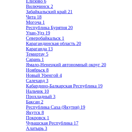
Елизово
6
Вилючинск
2
Забайкальский край
21
Чита
18
Могоча
1
Республика Бурятия
20
Улан-Удэ
19
Северобайкальск
1
Карагандинская область
20
Караганда
13
Темиртау
5
Сарань
1
Ямало-Ненецкий автономный округ
20
Ноябрьск
8
Новый Уренгой
4
Салехард
3
Кабардино-Балкарская Республика
19
Нальчик
10
Прохладный
3
Баксан
2
Республика Саха (Якутия)
19
Якутск
8
Покровск
1
Чувашская Республика
17
Алатырь
3