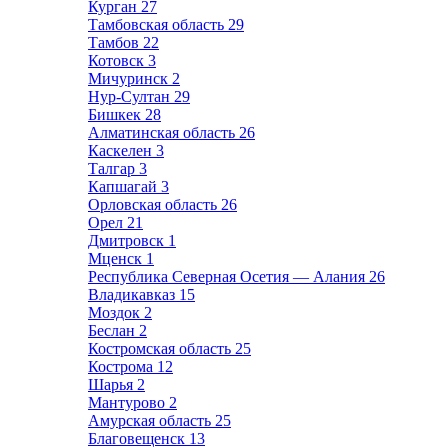
Курган
27
Тамбовская область
29
Тамбов
22
Котовск
3
Мичуринск
2
Нур-Султан
29
Бишкек
28
Алматинская область
26
Каскелен
3
Талгар
3
Капшагай
3
Орловская область
26
Орел
21
Дмитровск
1
Мценск
1
Республика Северная Осетия — Алания
26
Владикавказ
15
Моздок
2
Беслан
2
Костромская область
25
Кострома
12
Шарья
2
Мантурово
2
Амурская область
25
Благовещенск
13