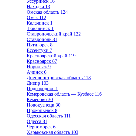
Уссурийск
16
Находка
13
Омская область
124
Омск
112
Калачинск
1
Тюкалинск
1
Ставропольский край
122
Ставрополь
31
Пятигорск
8
Ессентуки
7
Красноярский край
119
Красноярск
67
Норильск
9
Ачинск
6
Днепропетровская область
118
Днепр
103
Подгородное
1
Кемеровская область — Кузбасс
116
Кемерово
30
Новокузнецк
30
Прокопьевск
8
Одесская область
111
Одесса
81
Черноморск
6
Харьковская область
103