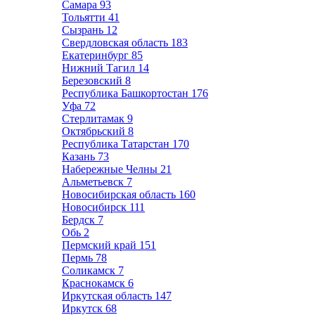
Самара
93
Тольятти
41
Сызрань
12
Свердловская область
183
Екатеринбург
85
Нижний Тагил
14
Березовский
8
Республика Башкортостан
176
Уфа
72
Стерлитамак
9
Октябрьский
8
Республика Татарстан
170
Казань
73
Набережные Челны
21
Альметьевск
7
Новосибирская область
160
Новосибирск
111
Бердск
7
Обь
2
Пермский край
151
Пермь
78
Соликамск
7
Краснокамск
6
Иркутская область
147
Иркутск
68