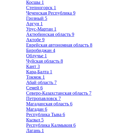
Косшы
1
Степногорск
1
Чеченская Республика
9
Грозный
5
Аргун
1
Урус-Мартан
1
Актюбинская область
9
Актобе
9
Еврейская автономная область
8
Биробиджан
4
Облучье
1
Чуйская область
8
Кант
3
Кара-Балта
1
Токмок
1
Абай область
7
Семей
6
Северо-Казахстанская область
7
Петропавловск
7
Магаданская область
6
Магадан
6
Республика Тыва
6
Кызыл
5
Республика Калмыкия
6
Лагань
1