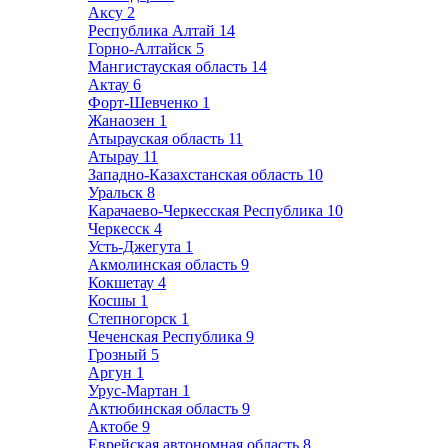
Аксу
2
Республика Алтай
14
Горно-Алтайск
5
Мангистауская область
14
Актау
6
Форт-Шевченко
1
Жанаозен
1
Атырауская область
11
Атырау
11
Западно-Казахстанская область
10
Уральск
8
Карачаево-Черкесская Республика
10
Черкесск
4
Усть-Джегута
1
Акмолинская область
9
Кокшетау
4
Косшы
1
Степногорск
1
Чеченская Республика
9
Грозный
5
Аргун
1
Урус-Мартан
1
Актюбинская область
9
Актобе
9
Еврейская автономная область
8