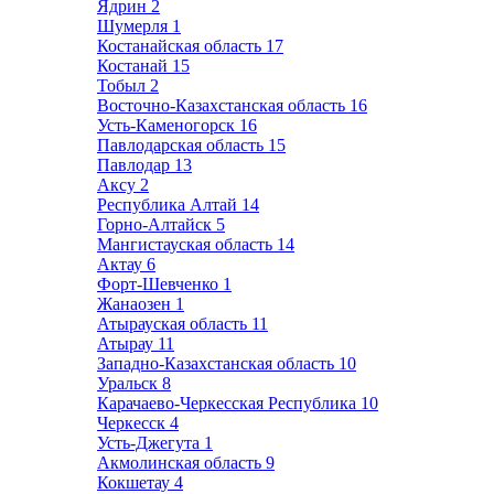
Ядрин
2
Шумерля
1
Костанайская область
17
Костанай
15
Тобыл
2
Восточно-Казахстанская область
16
Усть-Каменогорск
16
Павлодарская область
15
Павлодар
13
Аксу
2
Республика Алтай
14
Горно-Алтайск
5
Мангистауская область
14
Актау
6
Форт-Шевченко
1
Жанаозен
1
Атырауская область
11
Атырау
11
Западно-Казахстанская область
10
Уральск
8
Карачаево-Черкесская Республика
10
Черкесск
4
Усть-Джегута
1
Акмолинская область
9
Кокшетау
4