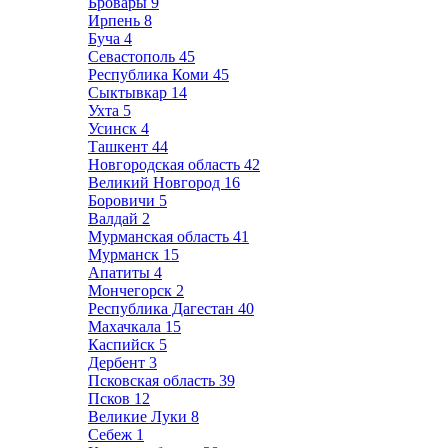
Бровары
9
Ирпень
8
Буча
4
Севастополь
45
Республика Коми
45
Сыктывкар
14
Ухта
5
Усинск
4
Ташкент
44
Новгородская область
42
Великий Новгород
16
Боровичи
5
Валдай
2
Мурманская область
41
Мурманск
15
Апатиты
4
Мончегорск
2
Республика Дагестан
40
Махачкала
15
Каспийск
5
Дербент
3
Псковская область
39
Псков
12
Великие Луки
8
Себеж
1