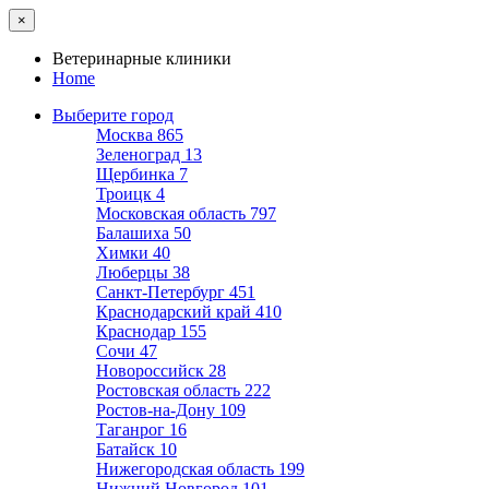
×
Ветеринарные клиники
Home
Выберите город
Москва
865
Зеленоград
13
Щербинка
7
Троицк
4
Московская область
797
Балашиха
50
Химки
40
Люберцы
38
Санкт-Петербург
451
Краснодарский край
410
Краснодар
155
Сочи
47
Новороссийск
28
Ростовская область
222
Ростов-на-Дону
109
Таганрог
16
Батайск
10
Нижегородская область
199
Нижний Новгород
101