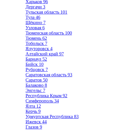
Харьков
96
Дергачи
3
Тульская область
101
Тула
46
Щёкино
7
Узловая
6
Тюменская область
100
Тюмень
62
Тобольск
7
Ялуторовск
4
Алтайский край
97
Барнаул
52
Бийск
10
Рубцовск
7
Саратовская область
93
Саратов
50
Балаково
8
Энгельс
7
Республика Крым
92
Симферополь
34
Ялта
12
Керчь
9
Удмуртская Республика
83
Ижевск
44
Глазов
9