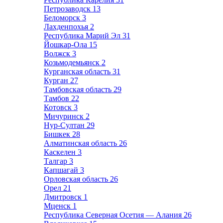
Петрозаводск
13
Беломорск
3
Лахденпохья
2
Республика Марий Эл
31
Йошкар-Ола
15
Волжск
3
Козьмодемьянск
2
Курганская область
31
Курган
27
Тамбовская область
29
Тамбов
22
Котовск
3
Мичуринск
2
Нур-Султан
29
Бишкек
28
Алматинская область
26
Каскелен
3
Талгар
3
Капшагай
3
Орловская область
26
Орел
21
Дмитровск
1
Мценск
1
Республика Северная Осетия — Алания
26