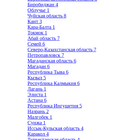
Биробиджан
4
Облучье
1
Чуйская область
8
Кант
3
Кара-Балта
1
Токмок
1
Абай область
7
Семей
6
Северо-Казахстанская область
7
Петропавловск
7
Магаданская область
6
Магадан
6
Республика Тыва
6
Кызыл
5
Республика Калмыкия
6
Лагань
1
Элиста
1
Астана
6
Республика Ингушетия
5
Назрань
2
Малгобек
1
Сунжа
1
Иссык-Кульская область
4
Каракол
4
Туркестанская область
4