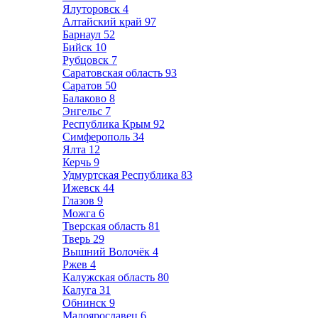
Ялуторовск
4
Алтайский край
97
Барнаул
52
Бийск
10
Рубцовск
7
Саратовская область
93
Саратов
50
Балаково
8
Энгельс
7
Республика Крым
92
Симферополь
34
Ялта
12
Керчь
9
Удмуртская Республика
83
Ижевск
44
Глазов
9
Можга
6
Тверская область
81
Тверь
29
Вышний Волочёк
4
Ржев
4
Калужская область
80
Калуга
31
Обнинск
9
Малоярославец
6