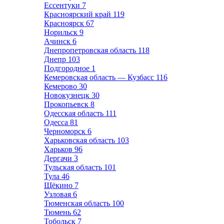
Ессентуки
7
Красноярский край
119
Красноярск
67
Норильск
9
Ачинск
6
Днепропетровская область
118
Днепр
103
Подгородное
1
Кемеровская область — Кузбасс
116
Кемерово
30
Новокузнецк
30
Прокопьевск
8
Одесская область
111
Одесса
81
Черноморск
6
Харьковская область
103
Харьков
96
Дергачи
3
Тульская область
101
Тула
46
Щёкино
7
Узловая
6
Тюменская область
100
Тюмень
62
Тобольск
7