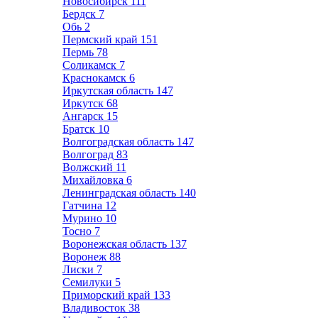
Новосибирск
111
Бердск
7
Обь
2
Пермский край
151
Пермь
78
Соликамск
7
Краснокамск
6
Иркутская область
147
Иркутск
68
Ангарск
15
Братск
10
Волгоградская область
147
Волгоград
83
Волжский
11
Михайловка
6
Ленинградская область
140
Гатчина
12
Мурино
10
Тосно
7
Воронежская область
137
Воронеж
88
Лиски
7
Семилуки
5
Приморский край
133
Владивосток
38