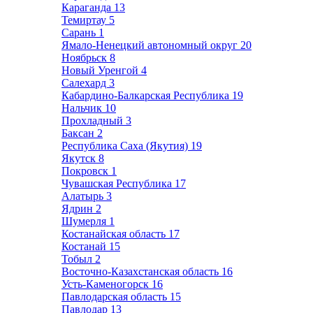
Караганда
13
Темиртау
5
Сарань
1
Ямало-Ненецкий автономный округ
20
Ноябрьск
8
Новый Уренгой
4
Салехард
3
Кабардино-Балкарская Республика
19
Нальчик
10
Прохладный
3
Баксан
2
Республика Саха (Якутия)
19
Якутск
8
Покровск
1
Чувашская Республика
17
Алатырь
3
Ядрин
2
Шумерля
1
Костанайская область
17
Костанай
15
Тобыл
2
Восточно-Казахстанская область
16
Усть-Каменогорск
16
Павлодарская область
15
Павлодар
13