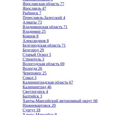
Ярославская область
77
Ярославль
47
Рыбинск
7
Переславль-Залесский
4
Алматы
73
Владимирская область
71
Владимир
25
Ковров
8
Александров
8
Белгородская область
71
Белгород
29
Старый Оскол
5
Строитель
3
Вологодская область
69
Вологда
26
Череповец
25
Сокол
3
Калининградская область
67
Калининград
46
Светлогорск
4
Балтийск
3
Ханты-Мансийский автономный округ
66
Нижневартовск
20
Сургут
18
Ханты-Мансийск
9