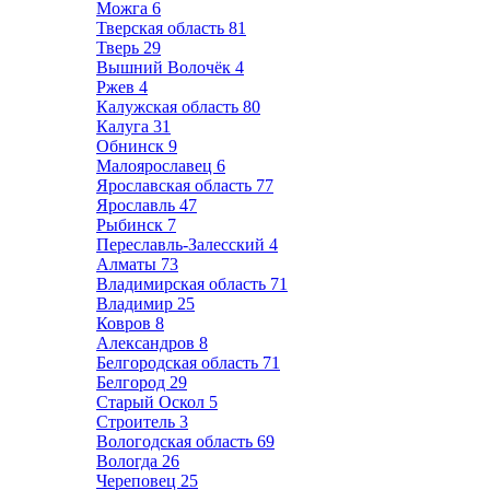
Можга
6
Тверская область
81
Тверь
29
Вышний Волочёк
4
Ржев
4
Калужская область
80
Калуга
31
Обнинск
9
Малоярославец
6
Ярославская область
77
Ярославль
47
Рыбинск
7
Переславль-Залесский
4
Алматы
73
Владимирская область
71
Владимир
25
Ковров
8
Александров
8
Белгородская область
71
Белгород
29
Старый Оскол
5
Строитель
3
Вологодская область
69
Вологда
26
Череповец
25