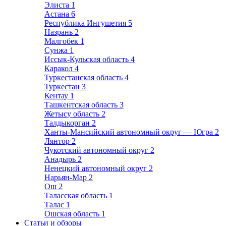
Элиста
1
Астана
6
Республика Ингушетия
5
Назрань
2
Малгобек
1
Сунжа
1
Иссык-Кульская область
4
Каракол
4
Туркестанская область
4
Туркестан
3
Кентау
1
Ташкентская область
3
Жетысу область
2
Талдыкорган
2
Ханты-Мансийский автономный округ — Югра
2
Лянтор
2
Чукотский автономный округ
2
Анадырь
2
Ненецкий автономный округ
2
Нарьян-Мар
2
Ош
2
Таласская область
1
Талас
1
Ошская область
1
Статьи и обзоры