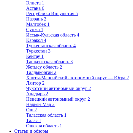
Элиста
1
Астана
6
Республика Ингушетия
5
Назрань
2
Малгобек
1
Сунжа
1
Иссык-Кульская область
4
Каракол
4
Туркестанская область
4
Туркестан
3
Кентау
1
Ташкентская область
3
Жетысу область
2
Талдыкорган
2
Ханты-Мансийский автономный округ — Югра
2
Лянтор
2
Чукотский автономный округ
2
Анадырь
2
Ненецкий автономный округ
2
Нарьян-Мар
2
Ош
2
Таласская область
1
Талас
1
Ошская область
1
Статьи и обзоры