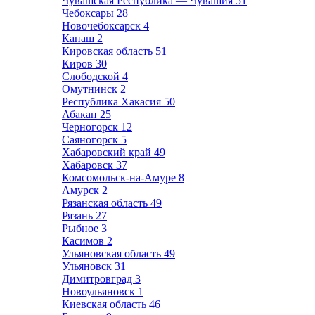
Чувашская Республика — Чувашия
51
Чебоксары
28
Новочебоксарск
4
Канаш
2
Кировская область
51
Киров
30
Слободской
4
Омутнинск
2
Республика Хакасия
50
Абакан
25
Черногорск
12
Саяногорск
5
Хабаровский край
49
Хабаровск
37
Комсомольск-на-Амуре
8
Амурск
2
Рязанская область
49
Рязань
27
Рыбное
3
Касимов
2
Ульяновская область
49
Ульяновск
31
Димитровград
3
Новоульяновск
1
Киевская область
46