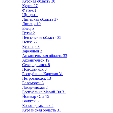
Курская область
38
Курск
27
Фатеж
1
Щигры
1
Липецкая область
37
Липецк
19
Елец
5
Грязи
2
Пензенская область
35
Пенза
27
Кузнецк
3
Заречный
2
Архангельская область
33
Архангельск
19
Северодвинск
8
Новодвинск
3
Республика Карелия
31
Петрозаводск
13
Беломорск
3
Лахденпохья
2
Республика Марий Эл
31
Йошкар-Ола
15
Волжск
3
Козьмодемьянск
2
Курганская область
31