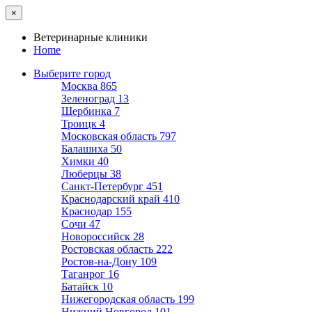
×
Ветеринарные клиники
Home
Выберите город
Москва
865
Зеленоград
13
Щербинка
7
Троицк
4
Московская область
797
Балашиха
50
Химки
40
Люберцы
38
Санкт-Петербург
451
Краснодарский край
410
Краснодар
155
Сочи
47
Новороссийск
28
Ростовская область
222
Ростов-на-Дону
109
Таганрог
16
Батайск
10
Нижегородская область
199
Нижний Новгород
101