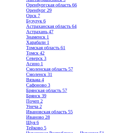
Оренбургская область
66
Оренбург
29
Орск
7
Бузулук
6
Астраханская область
64
Астрахань
47
Знаменск
1
Харабали
1
Томская область
61
Томск
42
Северск
3
Асино
1
Смоленская область
57
Смоленск
31
Вязьма
4
Сафоново
3
Брянская область
57
Брянск
39
Почеп
2
Унеча
2
Ивановская область
55
Иваново
28
Шуя
6
Тейково
5