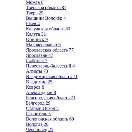
Можга
6
Тверская область
81
Тверь
29
Вышний Волочёк
4
Ржев
4
Калужская область
80
Калуга
31
Обнинск
9
Малоярославец
6
Ярославская область
77
Ярославль
47
Рыбинск
7
Переславль-Залесский
4
Алматы
73
Владимирская область
71
Владимир
25
Ковров
8
Александров
8
Белгородская область
71
Белгород
29
Старый Оскол
5
Строитель
3
Вологодская область
69
Вологда
26
Череповец
25