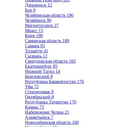
Дзержинск
12
Бор
9
Челябинская область
196
Челябинск
90
Магнитогорск
27
Миасс
15
Киев
190
Самарская область
189
Самара
93
Тольятти
41
Сызрань
12
Свердловская область
183
Екатеринбург
85
Нижний Тагил
14
Березовский
8
Республика Башкортостан
176
Уфа
72
Стерлитамак
9
Октябрьский
8
Республика Татарстан
170
Казань
73
Набережные Челны
21
Альметьевск
7
Новосибирская область
160