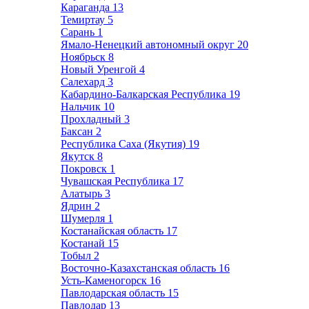
Караганда
13
Темиртау
5
Сарань
1
Ямало-Ненецкий автономный округ
20
Ноябрьск
8
Новый Уренгой
4
Салехард
3
Кабардино-Балкарская Республика
19
Нальчик
10
Прохладный
3
Баксан
2
Республика Саха (Якутия)
19
Якутск
8
Покровск
1
Чувашская Республика
17
Алатырь
3
Ядрин
2
Шумерля
1
Костанайская область
17
Костанай
15
Тобыл
2
Восточно-Казахстанская область
16
Усть-Каменогорск
16
Павлодарская область
15
Павлодар
13