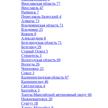
Ярославская область
77
Ярославль
47
Рыбинск
7
Переславль-Залесский
4
Алматы
73
Владимирская область
71
Владимир
25
Ковров
8
Александров
8
Белгородская область
71
Белгород
29
Старый Оскол
5
Строитель
3
Вологодская область
69
Вологда
26
Череповец
25
Сокол
3
Калининградская область
67
Калининград
46
Светлогорск
4
Балтийск
3
Ханты-Мансийский автономный округ
66
Нижневартовск
20
Сургут
18
Ханты-Мансийск
9