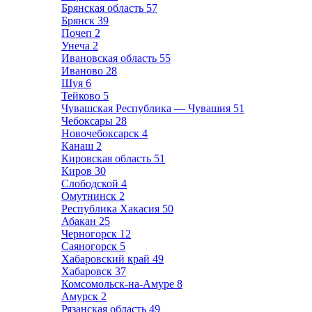
Брянская область
57
Брянск
39
Почеп
2
Унеча
2
Ивановская область
55
Иваново
28
Шуя
6
Тейково
5
Чувашская Республика — Чувашия
51
Чебоксары
28
Новочебоксарск
4
Канаш
2
Кировская область
51
Киров
30
Слободской
4
Омутнинск
2
Республика Хакасия
50
Абакан
25
Черногорск
12
Саяногорск
5
Хабаровский край
49
Хабаровск
37
Комсомольск-на-Амуре
8
Амурск
2
Рязанская область
49