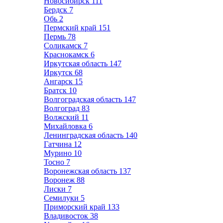
Новосибирск
111
Бердск
7
Обь
2
Пермский край
151
Пермь
78
Соликамск
7
Краснокамск
6
Иркутская область
147
Иркутск
68
Ангарск
15
Братск
10
Волгоградская область
147
Волгоград
83
Волжский
11
Михайловка
6
Ленинградская область
140
Гатчина
12
Мурино
10
Тосно
7
Воронежская область
137
Воронеж
88
Лиски
7
Семилуки
5
Приморский край
133
Владивосток
38