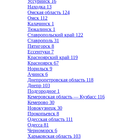
Уссурийск
16
Находка
13
Омская область
124
Омск
112
Калачинск
1
Тюкалинск
1
Ставропольский край
122
Ставрополь
31
Пятигорск
8
Ессентуки
7
Красноярский край
119
Красноярск
67
Норильск
9
Ачинск
6
Днепропетровская область
118
Днепр
103
Подгородное
1
Кемеровская область — Кузбасс
116
Кемерово
30
Новокузнецк
30
Прокопьевск
8
Одесская область
111
Одесса
81
Черноморск
6
Харьковская область
103