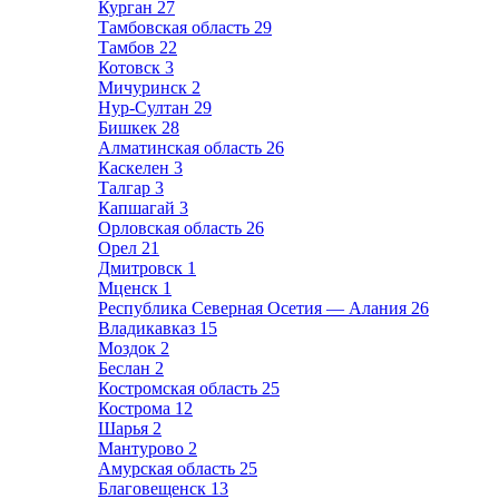
Курган
27
Тамбовская область
29
Тамбов
22
Котовск
3
Мичуринск
2
Нур-Султан
29
Бишкек
28
Алматинская область
26
Каскелен
3
Талгар
3
Капшагай
3
Орловская область
26
Орел
21
Дмитровск
1
Мценск
1
Республика Северная Осетия — Алания
26
Владикавказ
15
Моздок
2
Беслан
2
Костромская область
25
Кострома
12
Шарья
2
Мантурово
2
Амурская область
25
Благовещенск
13