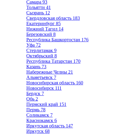
Самара
93
Тольятти
41
Сызрань
12
Свердловская область
183
Екатеринбург
85
Нижний Тагил
14
Березовский
8
Республика Башкортостан
176
Уфа
72
Стерлитамак
9
Октябрьский
8
Республика Татарстан
170
Казань
73
Набережные Челны
21
Альметьевск
7
Новосибирская область
160
Новосибирск
111
Бердск
7
Обь
2
Пермский край
151
Пермь
78
Соликамск
7
Краснокамск
6
Иркутская область
147
Иркутск
68