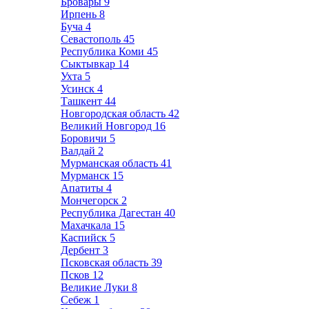
Бровары
9
Ирпень
8
Буча
4
Севастополь
45
Республика Коми
45
Сыктывкар
14
Ухта
5
Усинск
4
Ташкент
44
Новгородская область
42
Великий Новгород
16
Боровичи
5
Валдай
2
Мурманская область
41
Мурманск
15
Апатиты
4
Мончегорск
2
Республика Дагестан
40
Махачкала
15
Каспийск
5
Дербент
3
Псковская область
39
Псков
12
Великие Луки
8
Себеж
1