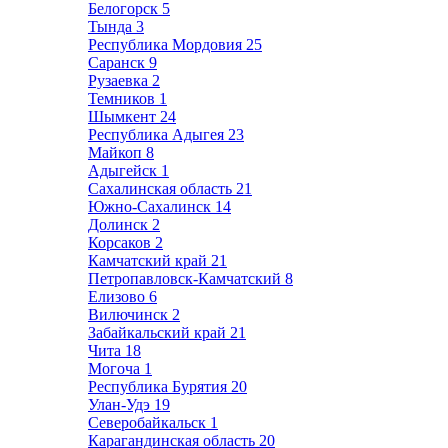
Белогорск
5
Тында
3
Республика Мордовия
25
Саранск
9
Рузаевка
2
Темников
1
Шымкент
24
Республика Адыгея
23
Майкоп
8
Адыгейск
1
Сахалинская область
21
Южно-Сахалинск
14
Долинск
2
Корсаков
2
Камчатский край
21
Петропавловск-Камчатский
8
Елизово
6
Вилючинск
2
Забайкальский край
21
Чита
18
Могоча
1
Республика Бурятия
20
Улан-Удэ
19
Северобайкальск
1
Карагандинская область
20