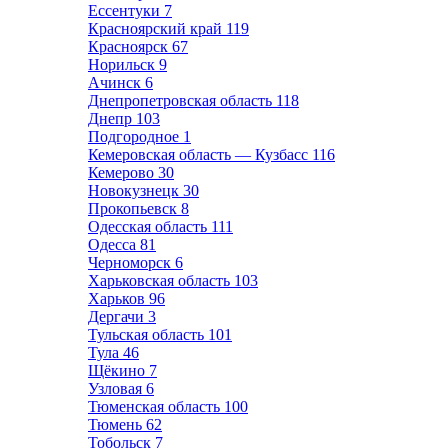
Ессентуки
7
Красноярский край
119
Красноярск
67
Норильск
9
Ачинск
6
Днепропетровская область
118
Днепр
103
Подгородное
1
Кемеровская область — Кузбасс
116
Кемерово
30
Новокузнецк
30
Прокопьевск
8
Одесская область
111
Одесса
81
Черноморск
6
Харьковская область
103
Харьков
96
Дергачи
3
Тульская область
101
Тула
46
Щёкино
7
Узловая
6
Тюменская область
100
Тюмень
62
Тобольск
7