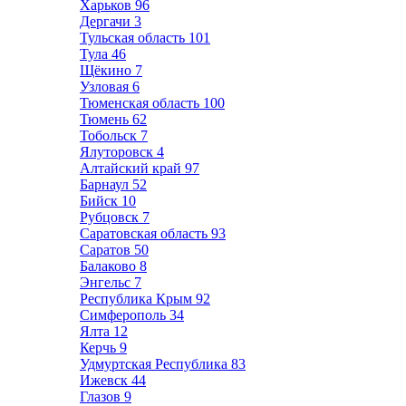
Харьков
96
Дергачи
3
Тульская область
101
Тула
46
Щёкино
7
Узловая
6
Тюменская область
100
Тюмень
62
Тобольск
7
Ялуторовск
4
Алтайский край
97
Барнаул
52
Бийск
10
Рубцовск
7
Саратовская область
93
Саратов
50
Балаково
8
Энгельс
7
Республика Крым
92
Симферополь
34
Ялта
12
Керчь
9
Удмуртская Республика
83
Ижевск
44
Глазов
9