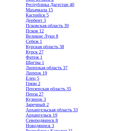
Республика Дагестан
40
Махачкала
15
Каспийск
5
Дербент
3
Псковская область
39
Псков
12
Великие Луки
8
Себеж
1
Курская область
38
Курск
27
Фатеж
1
Щигры
1
Липецкая область
37
Липецк
19
Елец
5
Грязи
2
Пензенская область
35
Пенза
27
Кузнецк
3
Заречный
2
Архангельская область
33
Архангельск
19
Северодвинск
8
Новодвинск
3
Республика Карелия
31