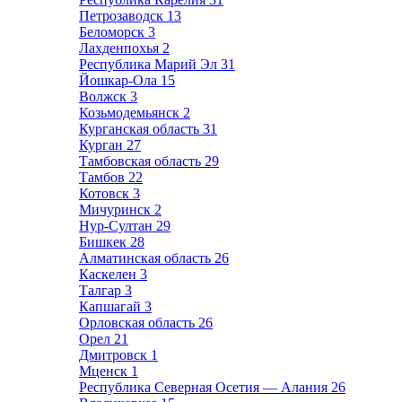
Петрозаводск
13
Беломорск
3
Лахденпохья
2
Республика Марий Эл
31
Йошкар-Ола
15
Волжск
3
Козьмодемьянск
2
Курганская область
31
Курган
27
Тамбовская область
29
Тамбов
22
Котовск
3
Мичуринск
2
Нур-Султан
29
Бишкек
28
Алматинская область
26
Каскелен
3
Талгар
3
Капшагай
3
Орловская область
26
Орел
21
Дмитровск
1
Мценск
1
Республика Северная Осетия — Алания
26