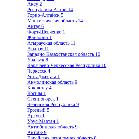
Аксу
2
Республика Алтай
14
Горно-Алтайск
5
Мангистауская область
14
Актау
6
Форт-Шевченко
1
Жанаозен
1
Атырауская область
11
Атырау
11
Западно-Казахстанская область
10
Уральск
8
Карачаево-Черкесская Республика
10
Черкесск
4
Усть-Джегута
1
Акмолинская область
9
Кокшетау
4
Косшы
1
Степногорск
1
Чеченская Республика
9
Грозный
5
Аргун
1
Урус-Мартан
1
Актюбинская область
9
Актобе
9
Еврейская автономная область
8