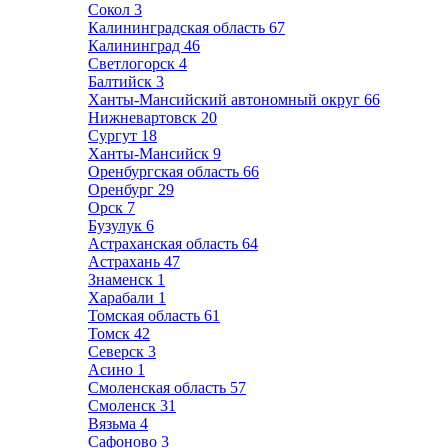
Сокол
3
Калининградская область
67
Калининград
46
Светлогорск
4
Балтийск
3
Ханты-Мансийский автономный округ
66
Нижневартовск
20
Сургут
18
Ханты-Мансийск
9
Оренбургская область
66
Оренбург
29
Орск
7
Бузулук
6
Астраханская область
64
Астрахань
47
Знаменск
1
Харабали
1
Томская область
61
Томск
42
Северск
3
Асино
1
Смоленская область
57
Смоленск
31
Вязьма
4
Сафоново
3