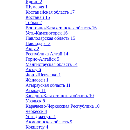
Ядрин
2
Шумерля
1
Костанайская область
17
Костанай
15
Тобыл
2
Восточно-Казахстанская область
16
Усть-Каменогорск
16
Павлодарская область
15
Павлодар
13
Аксу
2
Республика Алтай
14
Горно-Алтайск
5
Мангистауская область
14
Актау
6
Форт-Шевченко
1
Жанаозен
1
Атырауская область
11
Атырау
11
Западно-Казахстанская область
10
Уральск
8
Карачаево-Черкесская Республика
10
Черкесск
4
Усть-Джегута
1
Акмолинская область
9
Кокшетау
4