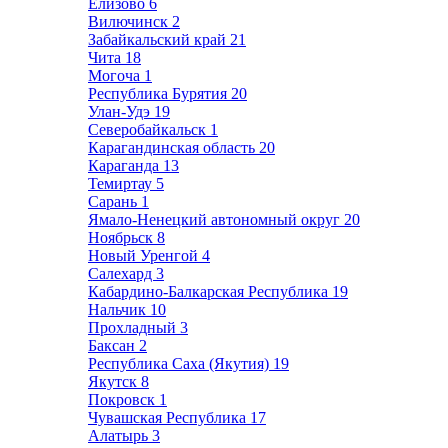
Елизово
6
Вилючинск
2
Забайкальский край
21
Чита
18
Могоча
1
Республика Бурятия
20
Улан-Удэ
19
Северобайкальск
1
Карагандинская область
20
Караганда
13
Темиртау
5
Сарань
1
Ямало-Ненецкий автономный округ
20
Ноябрьск
8
Новый Уренгой
4
Салехард
3
Кабардино-Балкарская Республика
19
Нальчик
10
Прохладный
3
Баксан
2
Республика Саха (Якутия)
19
Якутск
8
Покровск
1
Чувашская Республика
17
Алатырь
3