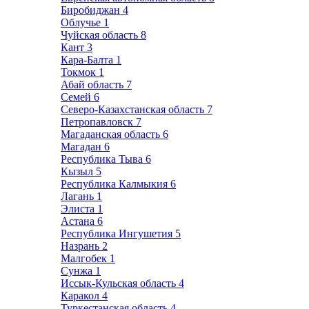
Биробиджан
4
Облучье
1
Чуйская область
8
Кант
3
Кара-Балта
1
Токмок
1
Абай область
7
Семей
6
Северо-Казахстанская область
7
Петропавловск
7
Магаданская область
6
Магадан
6
Республика Тыва
6
Кызыл
5
Республика Калмыкия
6
Лагань
1
Элиста
1
Астана
6
Республика Ингушетия
5
Назрань
2
Малгобек
1
Сунжа
1
Иссык-Кульская область
4
Каракол
4
Туркестанская область
4