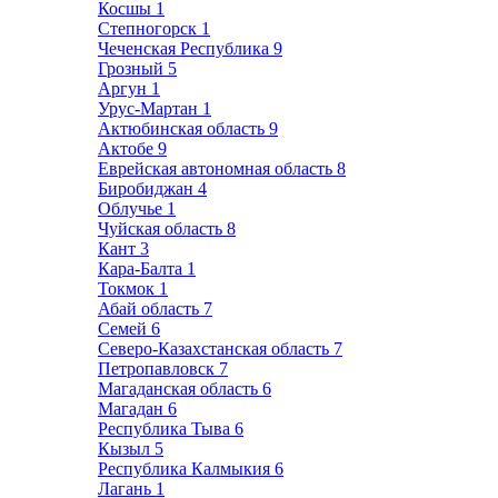
Косшы
1
Степногорск
1
Чеченская Республика
9
Грозный
5
Аргун
1
Урус-Мартан
1
Актюбинская область
9
Актобе
9
Еврейская автономная область
8
Биробиджан
4
Облучье
1
Чуйская область
8
Кант
3
Кара-Балта
1
Токмок
1
Абай область
7
Семей
6
Северо-Казахстанская область
7
Петропавловск
7
Магаданская область
6
Магадан
6
Республика Тыва
6
Кызыл
5
Республика Калмыкия
6
Лагань
1