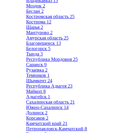
Владикавказ
15
Моздок
2
Беслан
2
Костромская область
25
Кострома
12
Шарья
2
Мантурово
2
Амурская область
25
Благовещенск
13
Белогорск
5
Тында
3
Республика Мордовия
25
Саранск
9
Рузаевка
2
Темников
1
Шымкент
24
Республика Адыгея
23
Майкоп
8
Адыгейск
1
Сахалинская область
21
Южно-Сахалинск
14
Долинск
2
Корсаков
2
Камчатский край
21
Петропавловск-Камчатский
8