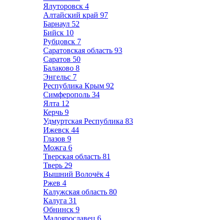
Ялуторовск
4
Алтайский край
97
Барнаул
52
Бийск
10
Рубцовск
7
Саратовская область
93
Саратов
50
Балаково
8
Энгельс
7
Республика Крым
92
Симферополь
34
Ялта
12
Керчь
9
Удмуртская Республика
83
Ижевск
44
Глазов
9
Можга
6
Тверская область
81
Тверь
29
Вышний Волочёк
4
Ржев
4
Калужская область
80
Калуга
31
Обнинск
9
Малоярославец
6