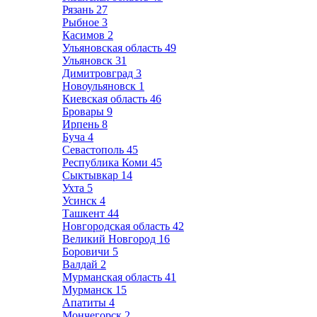
Рязань
27
Рыбное
3
Касимов
2
Ульяновская область
49
Ульяновск
31
Димитровград
3
Новоульяновск
1
Киевская область
46
Бровары
9
Ирпень
8
Буча
4
Севастополь
45
Республика Коми
45
Сыктывкар
14
Ухта
5
Усинск
4
Ташкент
44
Новгородская область
42
Великий Новгород
16
Боровичи
5
Валдай
2
Мурманская область
41
Мурманск
15
Апатиты
4
Мончегорск
2