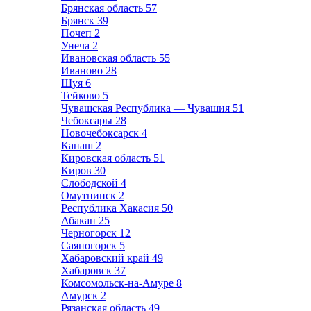
Брянская область
57
Брянск
39
Почеп
2
Унеча
2
Ивановская область
55
Иваново
28
Шуя
6
Тейково
5
Чувашская Республика — Чувашия
51
Чебоксары
28
Новочебоксарск
4
Канаш
2
Кировская область
51
Киров
30
Слободской
4
Омутнинск
2
Республика Хакасия
50
Абакан
25
Черногорск
12
Саяногорск
5
Хабаровский край
49
Хабаровск
37
Комсомольск-на-Амуре
8
Амурск
2
Рязанская область
49