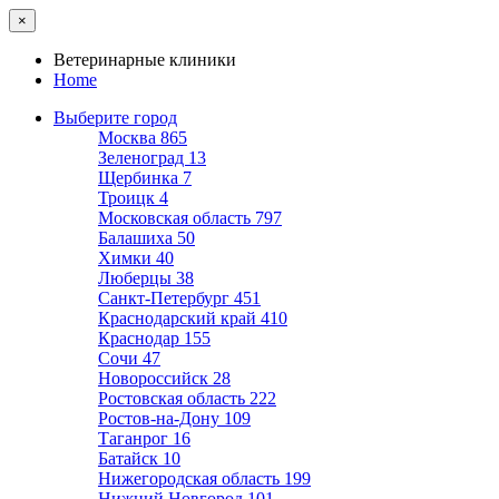
×
Ветеринарные клиники
Home
Выберите город
Москва
865
Зеленоград
13
Щербинка
7
Троицк
4
Московская область
797
Балашиха
50
Химки
40
Люберцы
38
Санкт-Петербург
451
Краснодарский край
410
Краснодар
155
Сочи
47
Новороссийск
28
Ростовская область
222
Ростов-на-Дону
109
Таганрог
16
Батайск
10
Нижегородская область
199
Нижний Новгород
101