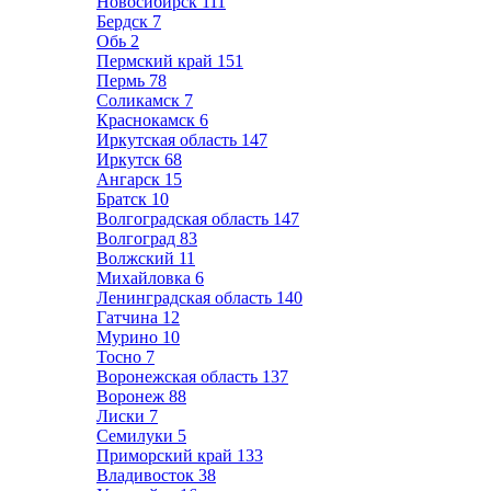
Новосибирск
111
Бердск
7
Обь
2
Пермский край
151
Пермь
78
Соликамск
7
Краснокамск
6
Иркутская область
147
Иркутск
68
Ангарск
15
Братск
10
Волгоградская область
147
Волгоград
83
Волжский
11
Михайловка
6
Ленинградская область
140
Гатчина
12
Мурино
10
Тосно
7
Воронежская область
137
Воронеж
88
Лиски
7
Семилуки
5
Приморский край
133
Владивосток
38