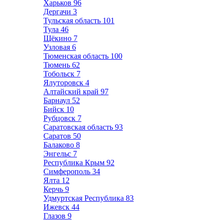
Харьков
96
Дергачи
3
Тульская область
101
Тула
46
Щёкино
7
Узловая
6
Тюменская область
100
Тюмень
62
Тобольск
7
Ялуторовск
4
Алтайский край
97
Барнаул
52
Бийск
10
Рубцовск
7
Саратовская область
93
Саратов
50
Балаково
8
Энгельс
7
Республика Крым
92
Симферополь
34
Ялта
12
Керчь
9
Удмуртская Республика
83
Ижевск
44
Глазов
9