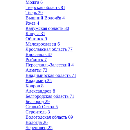
Можга
6
Тверская область
81
Тверь
29
Вышний Волочёк
4
Ржев
4
Калужская область
80
Калуга
31
Обнинск
9
Малоярославец
6
Ярославская область
77
Ярославль
47
Рыбинск
7
Переславль-Залесский
4
Алматы
73
Владимирская область
71
Владимир
25
Ковров
8
Александров
8
Белгородская область
71
Белгород
29
Старый Оскол
5
Строитель
3
Вологодская область
69
Вологда
26
Череповец
25