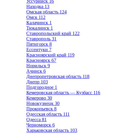
Уссурийск
16
Находка
13
Омская область
124
Омск
112
Калачинск
1
Тюкалинск
1
Ставропольский край
122
Ставрополь
31
Пятигорск
8
Ессентуки
7
Красноярский край
119
Красноярск
67
Норильск
9
Ачинск
6
Днепропетровская область
118
Днепр
103
Подгородное
1
Кемеровская область — Кузбасс
116
Кемерово
30
Новокузнецк
30
Прокопьевск
8
Одесская область
111
Одесса
81
Черноморск
6
Харьковская область
103