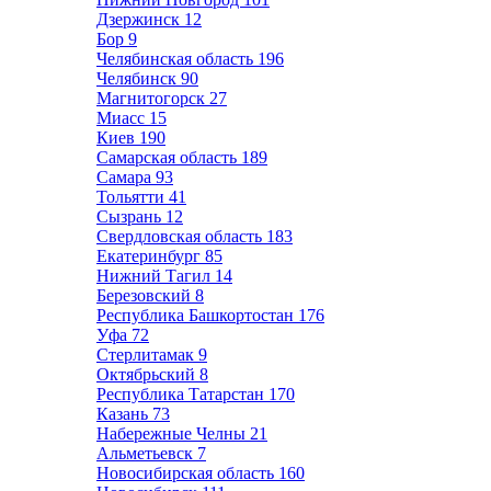
Дзержинск
12
Бор
9
Челябинская область
196
Челябинск
90
Магнитогорск
27
Миасс
15
Киев
190
Самарская область
189
Самара
93
Тольятти
41
Сызрань
12
Свердловская область
183
Екатеринбург
85
Нижний Тагил
14
Березовский
8
Республика Башкортостан
176
Уфа
72
Стерлитамак
9
Октябрьский
8
Республика Татарстан
170
Казань
73
Набережные Челны
21
Альметьевск
7
Новосибирская область
160