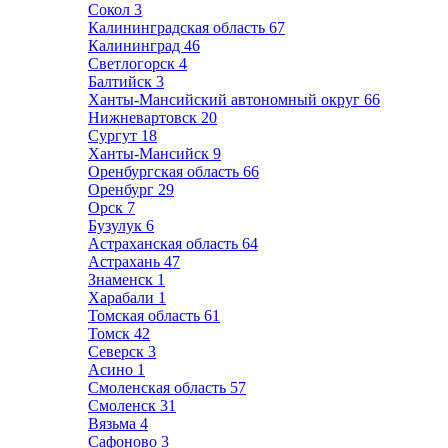
Сокол
3
Калининградская область
67
Калининград
46
Светлогорск
4
Балтийск
3
Ханты-Мансийский автономный округ
66
Нижневартовск
20
Сургут
18
Ханты-Мансийск
9
Оренбургская область
66
Оренбург
29
Орск
7
Бузулук
6
Астраханская область
64
Астрахань
47
Знаменск
1
Харабали
1
Томская область
61
Томск
42
Северск
3
Асино
1
Смоленская область
57
Смоленск
31
Вязьма
4
Сафоново
3