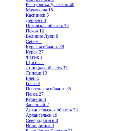
Республика Дагестан
40
Махачкала
15
Каспийск
5
Дербент
3
Псковская область
39
Псков
12
Великие Луки
8
Себеж
1
Курская область
38
Курск
27
Фатеж
1
Щигры
1
Липецкая область
37
Липецк
19
Елец
5
Грязи
2
Пензенская область
35
Пенза
27
Кузнецк
3
Заречный
2
Архангельская область
33
Архангельск
19
Северодвинск
8
Новодвинск
3
Республика Карелия
31