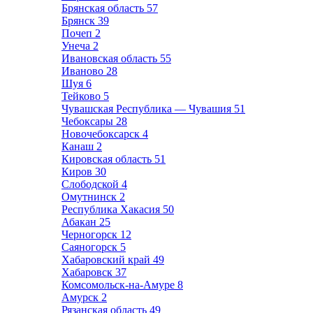
Брянская область
57
Брянск
39
Почеп
2
Унеча
2
Ивановская область
55
Иваново
28
Шуя
6
Тейково
5
Чувашская Республика — Чувашия
51
Чебоксары
28
Новочебоксарск
4
Канаш
2
Кировская область
51
Киров
30
Слободской
4
Омутнинск
2
Республика Хакасия
50
Абакан
25
Черногорск
12
Саяногорск
5
Хабаровский край
49
Хабаровск
37
Комсомольск-на-Амуре
8
Амурск
2
Рязанская область
49