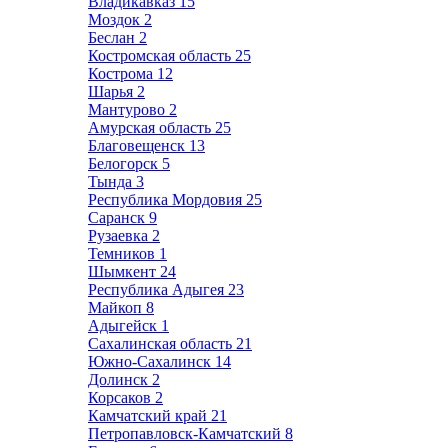
Владикавказ
15
Моздок
2
Беслан
2
Костромская область
25
Кострома
12
Шарья
2
Мантурово
2
Амурская область
25
Благовещенск
13
Белогорск
5
Тында
3
Республика Мордовия
25
Саранск
9
Рузаевка
2
Темников
1
Шымкент
24
Республика Адыгея
23
Майкоп
8
Адыгейск
1
Сахалинская область
21
Южно-Сахалинск
14
Долинск
2
Корсаков
2
Камчатский край
21
Петропавловск-Камчатский
8