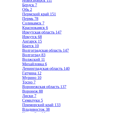
Новосибирск
111
Бердск
7
Обь
2
Пермский край
151
Пермь
78
Соликамск
7
Краснокамск
6
Иркутская область
147
Иркутск
68
Ангарск
15
Братск
10
Волгоградская область
147
Волгоград
83
Волжский
11
Михайловка
6
Ленинградская область
140
Гатчина
12
Мурино
10
Тосно
7
Воронежская область
137
Воронеж
88
Лиски
7
Семилуки
5
Приморский край
133
Владивосток
38