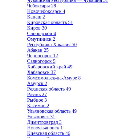
Чувашская Республика — Чувашия
51
Чебоксары
28
Новочебоксарск
4
Канаш
2
Кировская область
51
Киров
30
Слободской
4
Омутнинск
2
Республика Хакасия
50
Абакан
25
Черногорск
12
Саяногорск
5
Хабаровский край
49
Хабаровск
37
Комсомольск-на-Амуре
8
Амурск
2
Рязанская область
49
Рязань
27
Рыбное
3
Касимов
2
Ульяновская область
49
Ульяновск
31
Димитровград
3
Новоульяновск
1
Киевская область
46