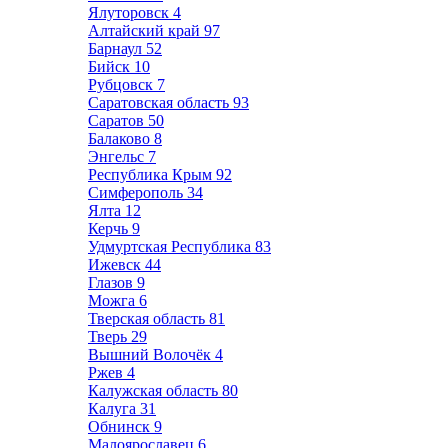
Ялуторовск
4
Алтайский край
97
Барнаул
52
Бийск
10
Рубцовск
7
Саратовская область
93
Саратов
50
Балаково
8
Энгельс
7
Республика Крым
92
Симферополь
34
Ялта
12
Керчь
9
Удмуртская Республика
83
Ижевск
44
Глазов
9
Можга
6
Тверская область
81
Тверь
29
Вышний Волочёк
4
Ржев
4
Калужская область
80
Калуга
31
Обнинск
9
Малоярославец
6