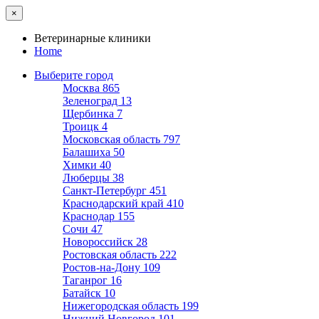
×
Ветеринарные клиники
Home
Выберите город
Москва
865
Зеленоград
13
Щербинка
7
Троицк
4
Московская область
797
Балашиха
50
Химки
40
Люберцы
38
Санкт-Петербург
451
Краснодарский край
410
Краснодар
155
Сочи
47
Новороссийск
28
Ростовская область
222
Ростов-на-Дону
109
Таганрог
16
Батайск
10
Нижегородская область
199
Нижний Новгород
101