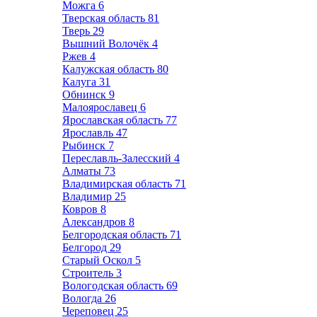
Можга
6
Тверская область
81
Тверь
29
Вышний Волочёк
4
Ржев
4
Калужская область
80
Калуга
31
Обнинск
9
Малоярославец
6
Ярославская область
77
Ярославль
47
Рыбинск
7
Переславль-Залесский
4
Алматы
73
Владимирская область
71
Владимир
25
Ковров
8
Александров
8
Белгородская область
71
Белгород
29
Старый Оскол
5
Строитель
3
Вологодская область
69
Вологда
26
Череповец
25