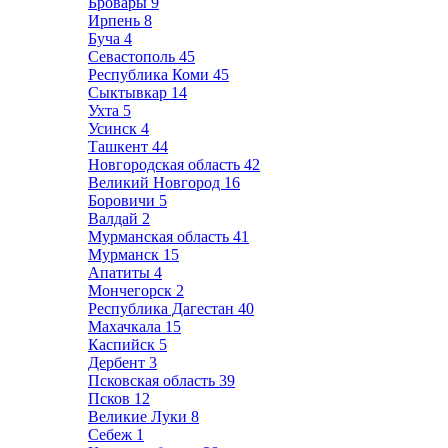
Бровары
9
Ирпень
8
Буча
4
Севастополь
45
Республика Коми
45
Сыктывкар
14
Ухта
5
Усинск
4
Ташкент
44
Новгородская область
42
Великий Новгород
16
Боровичи
5
Валдай
2
Мурманская область
41
Мурманск
15
Апатиты
4
Мончегорск
2
Республика Дагестан
40
Махачкала
15
Каспийск
5
Дербент
3
Псковская область
39
Псков
12
Великие Луки
8
Себеж
1