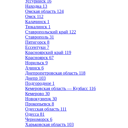
Уссурийск
16
Находка
13
Омская область
124
Омск
112
Калачинск
1
Тюкалинск
1
Ставропольский край
122
Ставрополь
31
Пятигорск
8
Ессентуки
7
Красноярский край
119
Красноярск
67
Норильск
9
Ачинск
6
Днепропетровская область
118
Днепр
103
Подгородное
1
Кемеровская область — Кузбасс
116
Кемерово
30
Новокузнецк
30
Прокопьевск
8
Одесская область
111
Одесса
81
Черноморск
6
Харьковская область
103