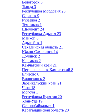
Белогорск
5
Тында
3
Республика Мордовия
25
Саранск
9
Рузаевка
2
Темников
1
Шымкент
24
Республика Адыгея
23
Майкоп
8
Адыгейск
1
Сахалинская область
21
Южно-Сахалинск
14
Долинск
2
Корсаков
2
Камчатский край
21
Петропавловск-Камчатский
8
Елизово
6
Вилючинск
2
Забайкальский край
21
Чита
18
Могоча
1
Республика Бурятия
20
Улан-Удэ
19
Северобайкальск
1
Карагандинская область
20