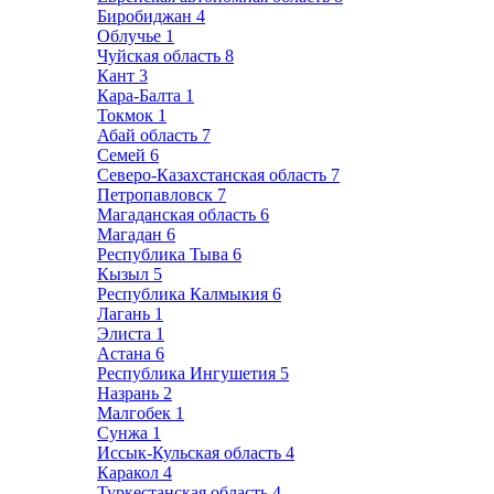
Биробиджан
4
Облучье
1
Чуйская область
8
Кант
3
Кара-Балта
1
Токмок
1
Абай область
7
Семей
6
Северо-Казахстанская область
7
Петропавловск
7
Магаданская область
6
Магадан
6
Республика Тыва
6
Кызыл
5
Республика Калмыкия
6
Лагань
1
Элиста
1
Астана
6
Республика Ингушетия
5
Назрань
2
Малгобек
1
Сунжа
1
Иссык-Кульская область
4
Каракол
4
Туркестанская область
4