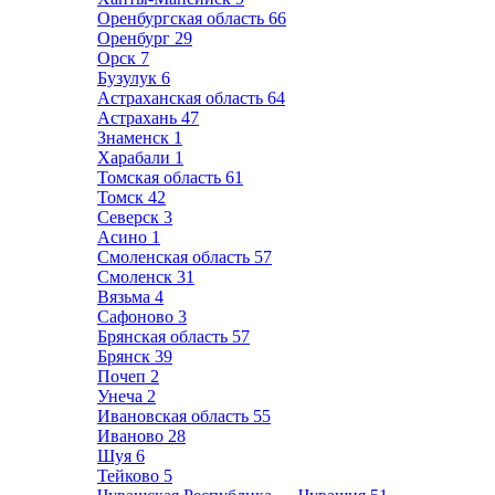
Оренбургская область
66
Оренбург
29
Орск
7
Бузулук
6
Астраханская область
64
Астрахань
47
Знаменск
1
Харабали
1
Томская область
61
Томск
42
Северск
3
Асино
1
Смоленская область
57
Смоленск
31
Вязьма
4
Сафоново
3
Брянская область
57
Брянск
39
Почеп
2
Унеча
2
Ивановская область
55
Иваново
28
Шуя
6
Тейково
5