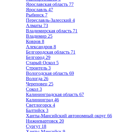
Ярославская область
77
Ярославль
47
Рыбинск
7
Переславль-Залесский
4
Алматы
73
Владимирская область
71
Владимир
25
Ковров
8
Александров
8
Белгородская область
71
Белгород
29
Старый Оскол
5
Строитель
3
Вологодская область
69
Вологда
26
Череповец
25
Сокол
3
Калининградская область
67
Калининград
46
Светлогорск
4
Балтийск
3
Ханты-Мансийский автономный округ
66
Нижневартовск
20
Сургут
18
Ханты-Мансийск
9