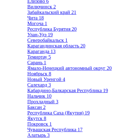
Елизово
6
Вилючинск
2
Забайкальский край
21
Чита
18
Могоча
1
Республика Бурятия
20
Улан-Удэ
19
Северобайкальск
1
Карагандинская область
20
Караганда
13
Темиртау
5
Сарань
1
Ямало-Ненецкий автономный округ
20
Ноябрьск
8
Новый Уренгой
4
Салехард
3
Кабардино-Балкарская Республика
19
Нальчик
10
Прохладный
3
Баксан
2
Республика Саха (Якутия)
19
Якутск
8
Покровск
1
Чувашская Республика
17
Алатырь
3