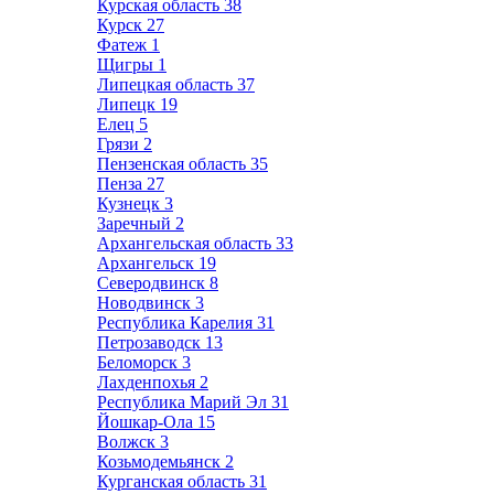
Курская область
38
Курск
27
Фатеж
1
Щигры
1
Липецкая область
37
Липецк
19
Елец
5
Грязи
2
Пензенская область
35
Пенза
27
Кузнецк
3
Заречный
2
Архангельская область
33
Архангельск
19
Северодвинск
8
Новодвинск
3
Республика Карелия
31
Петрозаводск
13
Беломорск
3
Лахденпохья
2
Республика Марий Эл
31
Йошкар-Ола
15
Волжск
3
Козьмодемьянск
2
Курганская область
31