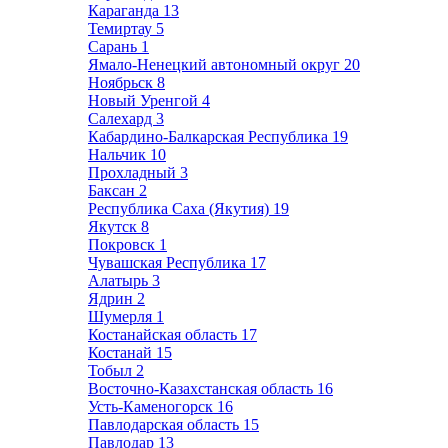
Караганда
13
Темиртау
5
Сарань
1
Ямало-Ненецкий автономный округ
20
Ноябрьск
8
Новый Уренгой
4
Салехард
3
Кабардино-Балкарская Республика
19
Нальчик
10
Прохладный
3
Баксан
2
Республика Саха (Якутия)
19
Якутск
8
Покровск
1
Чувашская Республика
17
Алатырь
3
Ядрин
2
Шумерля
1
Костанайская область
17
Костанай
15
Тобыл
2
Восточно-Казахстанская область
16
Усть-Каменогорск
16
Павлодарская область
15
Павлодар
13