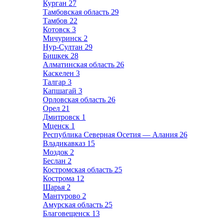
Курган
27
Тамбовская область
29
Тамбов
22
Котовск
3
Мичуринск
2
Нур-Султан
29
Бишкек
28
Алматинская область
26
Каскелен
3
Талгар
3
Капшагай
3
Орловская область
26
Орел
21
Дмитровск
1
Мценск
1
Республика Северная Осетия — Алания
26
Владикавказ
15
Моздок
2
Беслан
2
Костромская область
25
Кострома
12
Шарья
2
Мантурово
2
Амурская область
25
Благовещенск
13