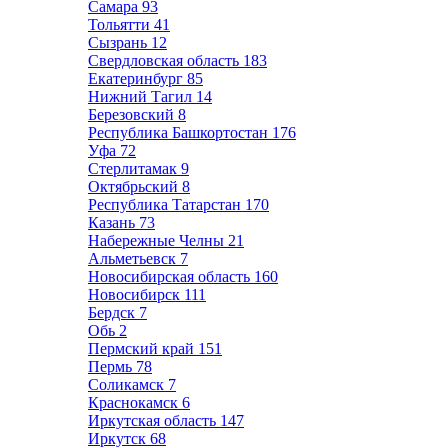
Самара
93
Тольятти
41
Сызрань
12
Свердловская область
183
Екатеринбург
85
Нижний Тагил
14
Березовский
8
Республика Башкортостан
176
Уфа
72
Стерлитамак
9
Октябрьский
8
Республика Татарстан
170
Казань
73
Набережные Челны
21
Альметьевск
7
Новосибирская область
160
Новосибирск
111
Бердск
7
Обь
2
Пермский край
151
Пермь
78
Соликамск
7
Краснокамск
6
Иркутская область
147
Иркутск
68