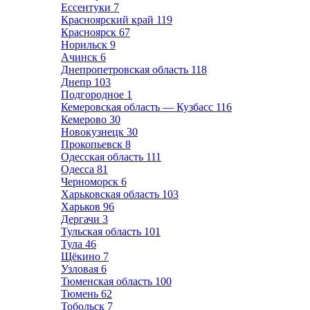
Ессентуки
7
Красноярский край
119
Красноярск
67
Норильск
9
Ачинск
6
Днепропетровская область
118
Днепр
103
Подгородное
1
Кемеровская область — Кузбасс
116
Кемерово
30
Новокузнецк
30
Прокопьевск
8
Одесская область
111
Одесса
81
Черноморск
6
Харьковская область
103
Харьков
96
Дергачи
3
Тульская область
101
Тула
46
Щёкино
7
Узловая
6
Тюменская область
100
Тюмень
62
Тобольск
7