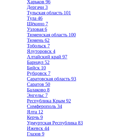
Харьков
96
Дергачи
3
Тульская область
101
Тула
46
Щёкино
7
Узловая
6
Тюменская область
100
Тюмень
62
Тобольск
7
Ялуторовск
4
Алтайский край
97
Барнаул
52
Бийск
10
Рубцовск
7
Саратовская область
93
Саратов
50
Балаково
8
Энгельс
7
Республика Крым
92
Симферополь
34
Ялта
12
Керчь
9
Удмуртская Республика
83
Ижевск
44
Глазов
9