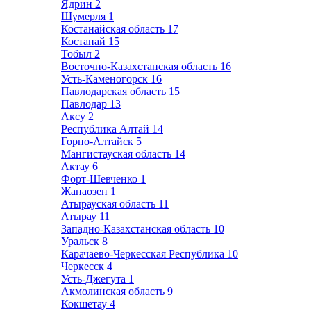
Ядрин
2
Шумерля
1
Костанайская область
17
Костанай
15
Тобыл
2
Восточно-Казахстанская область
16
Усть-Каменогорск
16
Павлодарская область
15
Павлодар
13
Аксу
2
Республика Алтай
14
Горно-Алтайск
5
Мангистауская область
14
Актау
6
Форт-Шевченко
1
Жанаозен
1
Атырауская область
11
Атырау
11
Западно-Казахстанская область
10
Уральск
8
Карачаево-Черкесская Республика
10
Черкесск
4
Усть-Джегута
1
Акмолинская область
9
Кокшетау
4