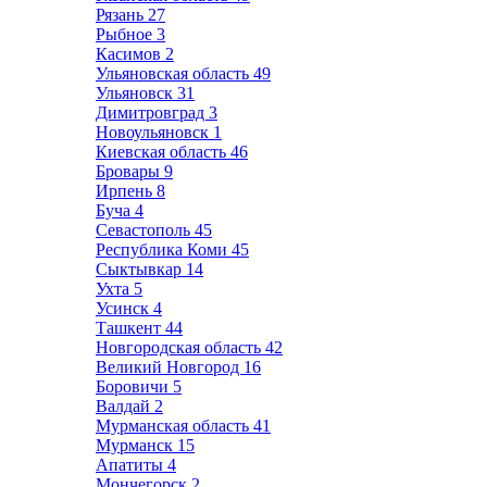
Рязань
27
Рыбное
3
Касимов
2
Ульяновская область
49
Ульяновск
31
Димитровград
3
Новоульяновск
1
Киевская область
46
Бровары
9
Ирпень
8
Буча
4
Севастополь
45
Республика Коми
45
Сыктывкар
14
Ухта
5
Усинск
4
Ташкент
44
Новгородская область
42
Великий Новгород
16
Боровичи
5
Валдай
2
Мурманская область
41
Мурманск
15
Апатиты
4
Мончегорск
2