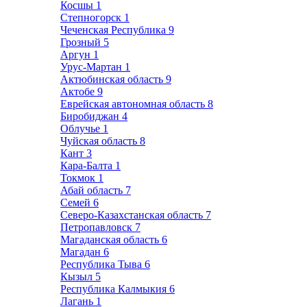
Косшы
1
Степногорск
1
Чеченская Республика
9
Грозный
5
Аргун
1
Урус-Мартан
1
Актюбинская область
9
Актобе
9
Еврейская автономная область
8
Биробиджан
4
Облучье
1
Чуйская область
8
Кант
3
Кара-Балта
1
Токмок
1
Абай область
7
Семей
6
Северо-Казахстанская область
7
Петропавловск
7
Магаданская область
6
Магадан
6
Республика Тыва
6
Кызыл
5
Республика Калмыкия
6
Лагань
1