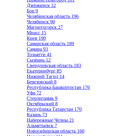
Дзержинск
12
Бор
9
Челябинская область
196
Челябинск
90
Магнитогорск
27
Миасс
15
Киев
190
Самарская область
189
Самара
93
Тольятти
41
Сызрань
12
Свердловская область
183
Екатеринбург
85
Нижний Тагил
14
Березовский
8
Республика Башкортостан
176
Уфа
72
Стерлитамак
9
Октябрьский
8
Республика Татарстан
170
Казань
73
Набережные Челны
21
Альметьевск
7
Новосибирская область
160