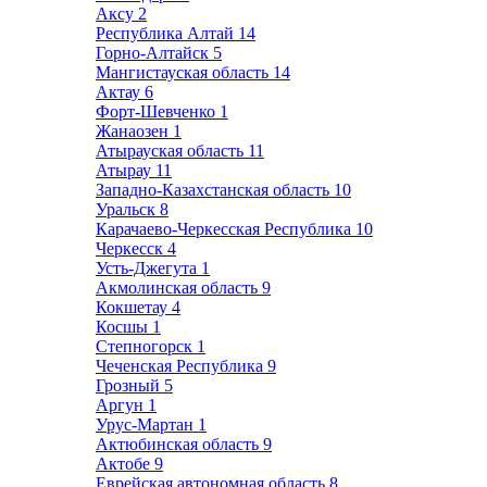
Аксу
2
Республика Алтай
14
Горно-Алтайск
5
Мангистауская область
14
Актау
6
Форт-Шевченко
1
Жанаозен
1
Атырауская область
11
Атырау
11
Западно-Казахстанская область
10
Уральск
8
Карачаево-Черкесская Республика
10
Черкесск
4
Усть-Джегута
1
Акмолинская область
9
Кокшетау
4
Косшы
1
Степногорск
1
Чеченская Республика
9
Грозный
5
Аргун
1
Урус-Мартан
1
Актюбинская область
9
Актобе
9
Еврейская автономная область
8