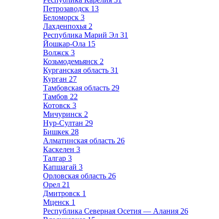
Петрозаводск
13
Беломорск
3
Лахденпохья
2
Республика Марий Эл
31
Йошкар-Ола
15
Волжск
3
Козьмодемьянск
2
Курганская область
31
Курган
27
Тамбовская область
29
Тамбов
22
Котовск
3
Мичуринск
2
Нур-Султан
29
Бишкек
28
Алматинская область
26
Каскелен
3
Талгар
3
Капшагай
3
Орловская область
26
Орел
21
Дмитровск
1
Мценск
1
Республика Северная Осетия — Алания
26