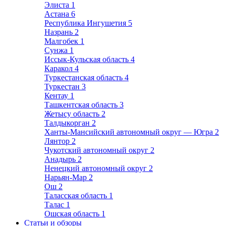
Элиста
1
Астана
6
Республика Ингушетия
5
Назрань
2
Малгобек
1
Сунжа
1
Иссык-Кульская область
4
Каракол
4
Туркестанская область
4
Туркестан
3
Кентау
1
Ташкентская область
3
Жетысу область
2
Талдыкорган
2
Ханты-Мансийский автономный округ — Югра
2
Лянтор
2
Чукотский автономный округ
2
Анадырь
2
Ненецкий автономный округ
2
Нарьян-Мар
2
Ош
2
Таласская область
1
Талас
1
Ошская область
1
Статьи и обзоры