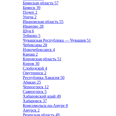
Брянская область
57
Брянск
39
Почеп
2
Унеча
2
Ивановская область
55
Иваново
28
Шуя
6
Тейково
5
Чувашская Республика — Чувашия
51
Чебоксары
28
Новочебоксарск
4
Канаш
2
Кировская область
51
Киров
30
Слободской
4
Омутнинск
2
Республика Хакасия
50
Абакан
25
Черногорск
12
Саяногорск
5
Хабаровский край
49
Хабаровск
37
Комсомольск-на-Амуре
8
Амурск
2
Рязанская область
49