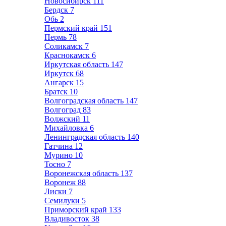
Новосибирск
111
Бердск
7
Обь
2
Пермский край
151
Пермь
78
Соликамск
7
Краснокамск
6
Иркутская область
147
Иркутск
68
Ангарск
15
Братск
10
Волгоградская область
147
Волгоград
83
Волжский
11
Михайловка
6
Ленинградская область
140
Гатчина
12
Мурино
10
Тосно
7
Воронежская область
137
Воронеж
88
Лиски
7
Семилуки
5
Приморский край
133
Владивосток
38