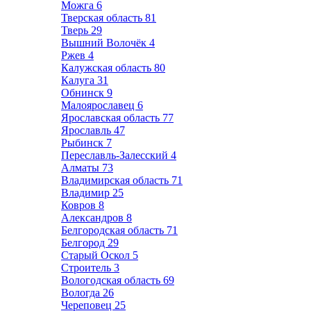
Можга
6
Тверская область
81
Тверь
29
Вышний Волочёк
4
Ржев
4
Калужская область
80
Калуга
31
Обнинск
9
Малоярославец
6
Ярославская область
77
Ярославль
47
Рыбинск
7
Переславль-Залесский
4
Алматы
73
Владимирская область
71
Владимир
25
Ковров
8
Александров
8
Белгородская область
71
Белгород
29
Старый Оскол
5
Строитель
3
Вологодская область
69
Вологда
26
Череповец
25