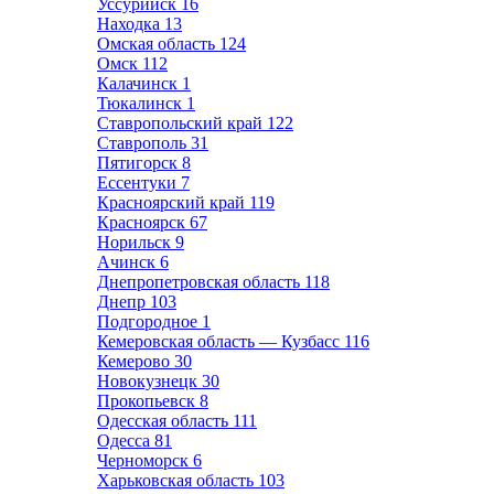
Уссурийск
16
Находка
13
Омская область
124
Омск
112
Калачинск
1
Тюкалинск
1
Ставропольский край
122
Ставрополь
31
Пятигорск
8
Ессентуки
7
Красноярский край
119
Красноярск
67
Норильск
9
Ачинск
6
Днепропетровская область
118
Днепр
103
Подгородное
1
Кемеровская область — Кузбасс
116
Кемерово
30
Новокузнецк
30
Прокопьевск
8
Одесская область
111
Одесса
81
Черноморск
6
Харьковская область
103