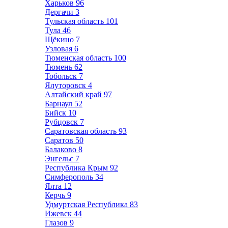
Харьков
96
Дергачи
3
Тульская область
101
Тула
46
Щёкино
7
Узловая
6
Тюменская область
100
Тюмень
62
Тобольск
7
Ялуторовск
4
Алтайский край
97
Барнаул
52
Бийск
10
Рубцовск
7
Саратовская область
93
Саратов
50
Балаково
8
Энгельс
7
Республика Крым
92
Симферополь
34
Ялта
12
Керчь
9
Удмуртская Республика
83
Ижевск
44
Глазов
9