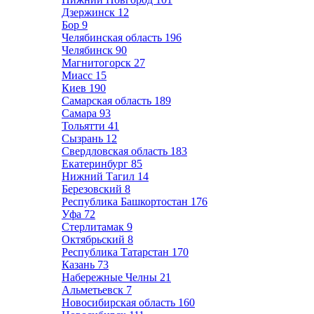
Дзержинск
12
Бор
9
Челябинская область
196
Челябинск
90
Магнитогорск
27
Миасс
15
Киев
190
Самарская область
189
Самара
93
Тольятти
41
Сызрань
12
Свердловская область
183
Екатеринбург
85
Нижний Тагил
14
Березовский
8
Республика Башкортостан
176
Уфа
72
Стерлитамак
9
Октябрьский
8
Республика Татарстан
170
Казань
73
Набережные Челны
21
Альметьевск
7
Новосибирская область
160