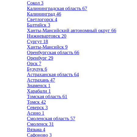
Сокол
3
Калининградская область
67
Калининград
46
Светлогорск
4
Балтийск
3
Ханты-Мансийский автономный округ
66
Нижневартовск
20
Сургут
18
Ханты-Мансийск
9
Оренбургская область
66
Оренбург
29
Орск
7
Бузулук
6
Астраханская область
64
Астрахань
47
Знаменск
1
Харабали
1
Томская область
61
Томск
42
Северск
3
Асино
1
Смоленская область
57
Смоленск
31
Вязьма
4
Сафоново
3