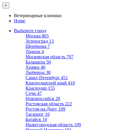
×
Ветеринарные клиники
Home
Выберите город
Москва
865
Зеленоград
13
Щербинка
7
Троицк
4
Московская область
797
Балашиха
50
Химки
40
Люберцы
38
Санкт-Петербург
451
Краснодарский край
410
Краснодар
155
Сочи
47
Новороссийск
28
Ростовская область
222
Ростов-на-Дону
109
Таганрог
16
Батайск
10
Нижегородская область
199
Нижний Новгород
101