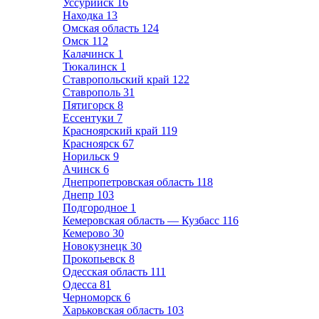
Уссурийск
16
Находка
13
Омская область
124
Омск
112
Калачинск
1
Тюкалинск
1
Ставропольский край
122
Ставрополь
31
Пятигорск
8
Ессентуки
7
Красноярский край
119
Красноярск
67
Норильск
9
Ачинск
6
Днепропетровская область
118
Днепр
103
Подгородное
1
Кемеровская область — Кузбасс
116
Кемерово
30
Новокузнецк
30
Прокопьевск
8
Одесская область
111
Одесса
81
Черноморск
6
Харьковская область
103