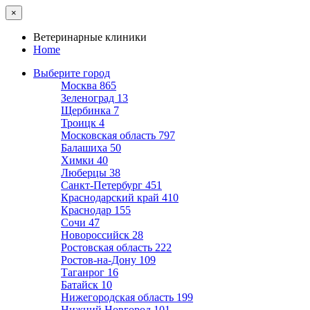
×
Ветеринарные клиники
Home
Выберите город
Москва
865
Зеленоград
13
Щербинка
7
Троицк
4
Московская область
797
Балашиха
50
Химки
40
Люберцы
38
Санкт-Петербург
451
Краснодарский край
410
Краснодар
155
Сочи
47
Новороссийск
28
Ростовская область
222
Ростов-на-Дону
109
Таганрог
16
Батайск
10
Нижегородская область
199
Нижний Новгород
101