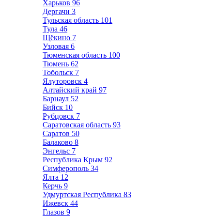
Харьков
96
Дергачи
3
Тульская область
101
Тула
46
Щёкино
7
Узловая
6
Тюменская область
100
Тюмень
62
Тобольск
7
Ялуторовск
4
Алтайский край
97
Барнаул
52
Бийск
10
Рубцовск
7
Саратовская область
93
Саратов
50
Балаково
8
Энгельс
7
Республика Крым
92
Симферополь
34
Ялта
12
Керчь
9
Удмуртская Республика
83
Ижевск
44
Глазов
9