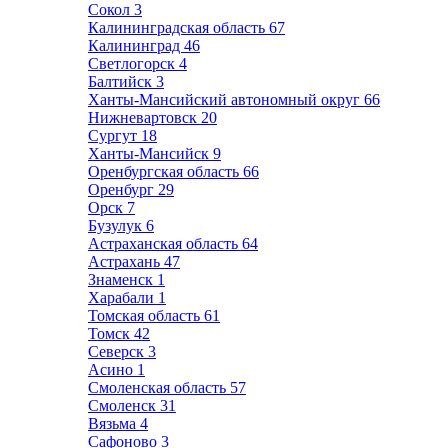
Сокол
3
Калининградская область
67
Калининград
46
Светлогорск
4
Балтийск
3
Ханты-Мансийский автономный округ
66
Нижневартовск
20
Сургут
18
Ханты-Мансийск
9
Оренбургская область
66
Оренбург
29
Орск
7
Бузулук
6
Астраханская область
64
Астрахань
47
Знаменск
1
Харабали
1
Томская область
61
Томск
42
Северск
3
Асино
1
Смоленская область
57
Смоленск
31
Вязьма
4
Сафоново
3