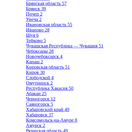
Брянская область
57
Брянск
39
Почеп
2
Унеча
2
Ивановская область
55
Иваново
28
Шуя
6
Тейково
5
Чувашская Республика — Чувашия
51
Чебоксары
28
Новочебоксарск
4
Канаш
2
Кировская область
51
Киров
30
Слободской
4
Омутнинск
2
Республика Хакасия
50
Абакан
25
Черногорск
12
Саяногорск
5
Хабаровский край
49
Хабаровск
37
Комсомольск-на-Амуре
8
Амурск
2
Рязанская область
49