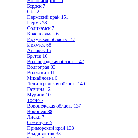
Новосибирск
111
Бердск
7
Обь
2
Пермский край
151
Пермь
78
Соликамск
7
Краснокамск
6
Иркутская область
147
Иркутск
68
Ангарск
15
Братск
10
Волгоградская область
147
Волгоград
83
Волжский
11
Михайловка
6
Ленинградская область
140
Гатчина
12
Мурино
10
Тосно
7
Воронежская область
137
Воронеж
88
Лиски
7
Семилуки
5
Приморский край
133
Владивосток
38