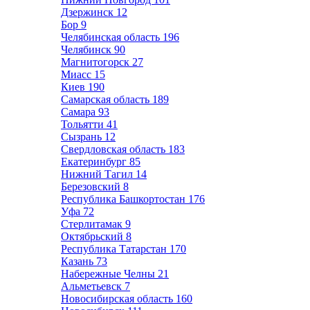
Дзержинск
12
Бор
9
Челябинская область
196
Челябинск
90
Магнитогорск
27
Миасс
15
Киев
190
Самарская область
189
Самара
93
Тольятти
41
Сызрань
12
Свердловская область
183
Екатеринбург
85
Нижний Тагил
14
Березовский
8
Республика Башкортостан
176
Уфа
72
Стерлитамак
9
Октябрьский
8
Республика Татарстан
170
Казань
73
Набережные Челны
21
Альметьевск
7
Новосибирская область
160