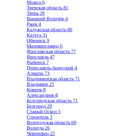
Можга
6
Тверская область
81
Тверь
29
Вышний Волочёк
4
Ржев
4
Калужская область
80
Калуга
31
Обнинск
9
Малоярославец
6
Ярославская область
77
Ярославль
47
Рыбинск
7
Переславль-Залесский
4
Алматы
73
Владимирская область
71
Владимир
25
Ковров
8
Александров
8
Белгородская область
71
Белгород
29
Старый Оскол
5
Строитель
3
Вологодская область
69
Вологда
26
Череповец
25