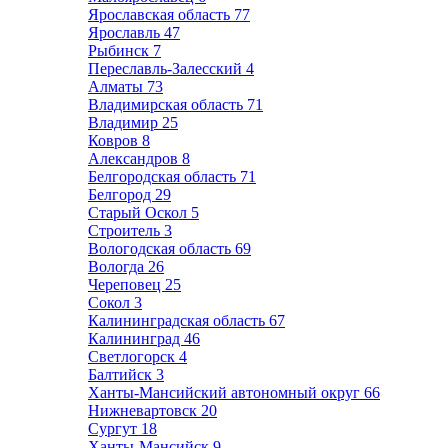
Ярославская область
77
Ярославль
47
Рыбинск
7
Переславль-Залесский
4
Алматы
73
Владимирская область
71
Владимир
25
Ковров
8
Александров
8
Белгородская область
71
Белгород
29
Старый Оскол
5
Строитель
3
Вологодская область
69
Вологда
26
Череповец
25
Сокол
3
Калининградская область
67
Калининград
46
Светлогорск
4
Балтийск
3
Ханты-Мансийский автономный округ
66
Нижневартовск
20
Сургут
18
Ханты-Мансийск
9