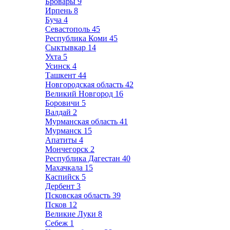
Бровары
9
Ирпень
8
Буча
4
Севастополь
45
Республика Коми
45
Сыктывкар
14
Ухта
5
Усинск
4
Ташкент
44
Новгородская область
42
Великий Новгород
16
Боровичи
5
Валдай
2
Мурманская область
41
Мурманск
15
Апатиты
4
Мончегорск
2
Республика Дагестан
40
Махачкала
15
Каспийск
5
Дербент
3
Псковская область
39
Псков
12
Великие Луки
8
Себеж
1