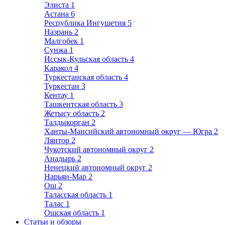
Элиста
1
Астана
6
Республика Ингушетия
5
Назрань
2
Малгобек
1
Сунжа
1
Иссык-Кульская область
4
Каракол
4
Туркестанская область
4
Туркестан
3
Кентау
1
Ташкентская область
3
Жетысу область
2
Талдыкорган
2
Ханты-Мансийский автономный округ — Югра
2
Лянтор
2
Чукотский автономный округ
2
Анадырь
2
Ненецкий автономный округ
2
Нарьян-Мар
2
Ош
2
Таласская область
1
Талас
1
Ошская область
1
Статьи и обзоры