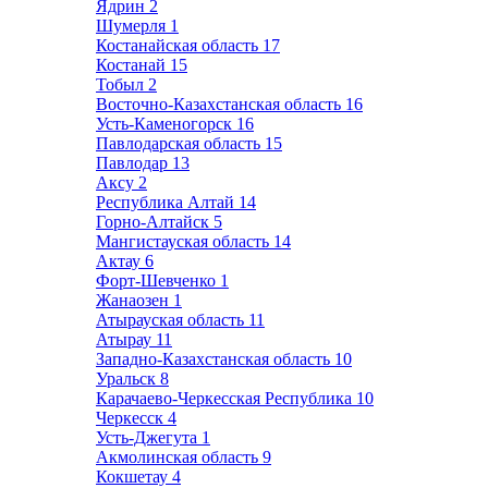
Ядрин
2
Шумерля
1
Костанайская область
17
Костанай
15
Тобыл
2
Восточно-Казахстанская область
16
Усть-Каменогорск
16
Павлодарская область
15
Павлодар
13
Аксу
2
Республика Алтай
14
Горно-Алтайск
5
Мангистауская область
14
Актау
6
Форт-Шевченко
1
Жанаозен
1
Атырауская область
11
Атырау
11
Западно-Казахстанская область
10
Уральск
8
Карачаево-Черкесская Республика
10
Черкесск
4
Усть-Джегута
1
Акмолинская область
9
Кокшетау
4