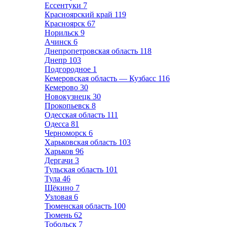
Ессентуки
7
Красноярский край
119
Красноярск
67
Норильск
9
Ачинск
6
Днепропетровская область
118
Днепр
103
Подгородное
1
Кемеровская область — Кузбасс
116
Кемерово
30
Новокузнецк
30
Прокопьевск
8
Одесская область
111
Одесса
81
Черноморск
6
Харьковская область
103
Харьков
96
Дергачи
3
Тульская область
101
Тула
46
Щёкино
7
Узловая
6
Тюменская область
100
Тюмень
62
Тобольск
7