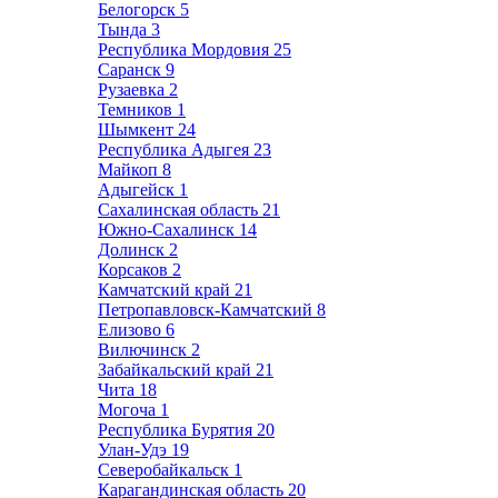
Белогорск
5
Тында
3
Республика Мордовия
25
Саранск
9
Рузаевка
2
Темников
1
Шымкент
24
Республика Адыгея
23
Майкоп
8
Адыгейск
1
Сахалинская область
21
Южно-Сахалинск
14
Долинск
2
Корсаков
2
Камчатский край
21
Петропавловск-Камчатский
8
Елизово
6
Вилючинск
2
Забайкальский край
21
Чита
18
Могоча
1
Республика Бурятия
20
Улан-Удэ
19
Северобайкальск
1
Карагандинская область
20