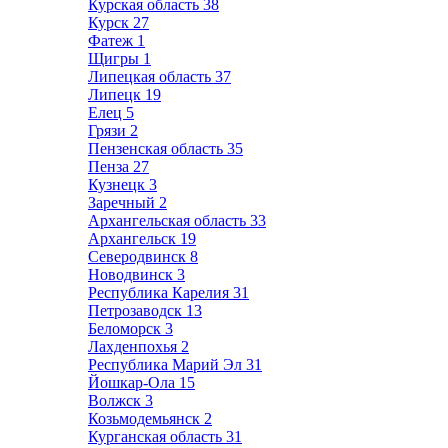
Курская область
38
Курск
27
Фатеж
1
Щигры
1
Липецкая область
37
Липецк
19
Елец
5
Грязи
2
Пензенская область
35
Пенза
27
Кузнецк
3
Заречный
2
Архангельская область
33
Архангельск
19
Северодвинск
8
Новодвинск
3
Республика Карелия
31
Петрозаводск
13
Беломорск
3
Лахденпохья
2
Республика Марий Эл
31
Йошкар-Ола
15
Волжск
3
Козьмодемьянск
2
Курганская область
31