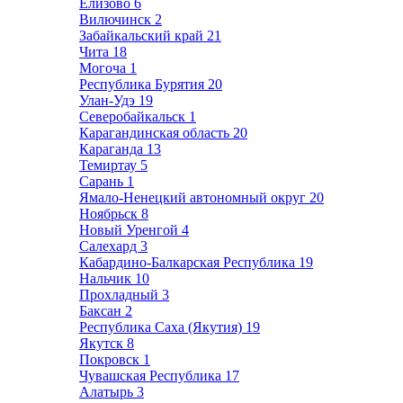
Елизово
6
Вилючинск
2
Забайкальский край
21
Чита
18
Могоча
1
Республика Бурятия
20
Улан-Удэ
19
Северобайкальск
1
Карагандинская область
20
Караганда
13
Темиртау
5
Сарань
1
Ямало-Ненецкий автономный округ
20
Ноябрьск
8
Новый Уренгой
4
Салехард
3
Кабардино-Балкарская Республика
19
Нальчик
10
Прохладный
3
Баксан
2
Республика Саха (Якутия)
19
Якутск
8
Покровск
1
Чувашская Республика
17
Алатырь
3