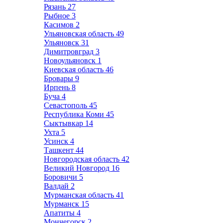
Рязань
27
Рыбное
3
Касимов
2
Ульяновская область
49
Ульяновск
31
Димитровград
3
Новоульяновск
1
Киевская область
46
Бровары
9
Ирпень
8
Буча
4
Севастополь
45
Республика Коми
45
Сыктывкар
14
Ухта
5
Усинск
4
Ташкент
44
Новгородская область
42
Великий Новгород
16
Боровичи
5
Валдай
2
Мурманская область
41
Мурманск
15
Апатиты
4
Мончегорск
2