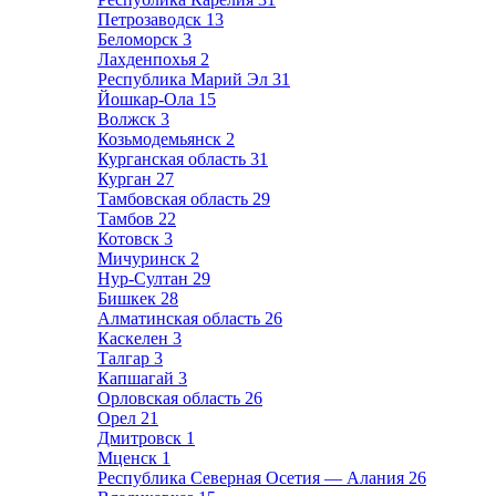
Петрозаводск
13
Беломорск
3
Лахденпохья
2
Республика Марий Эл
31
Йошкар-Ола
15
Волжск
3
Козьмодемьянск
2
Курганская область
31
Курган
27
Тамбовская область
29
Тамбов
22
Котовск
3
Мичуринск
2
Нур-Султан
29
Бишкек
28
Алматинская область
26
Каскелен
3
Талгар
3
Капшагай
3
Орловская область
26
Орел
21
Дмитровск
1
Мценск
1
Республика Северная Осетия — Алания
26