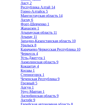
Аксу
2
Республика Алтай
14
Горно-Алтайск
5
Мангистауская область
14
Актау
6
Форт-Шевченко
1
Жанаозен
1
Атырауская область
11
Атырау
11
Западно-Казахстанская область
10
Уральск
8
Карачаево-Черкесская Республика
10
Черкесск
4
Усть-Джегута
1
Акмолинская область
9
Кокшетау
4
Косшы
1
Степногорск
1
Чеченская Республика
9
Грозный
5
Аргун
1
Урус-Мартан
1
Актюбинская область
9
Актобе
9
Еврейская автономная область
8