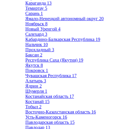
Караганда
13
Темиртау
5
Сарань
1
Ямало-Ненецкий автономный округ
20
Ноябрьск
8
Новый Уренгой
4
Салехард
3
Кабардино-Балкарская Республика
19
Нальчик
10
Прохладный
3
Баксан
2
Республика Саха (Якутия)
19
Якутск
8
Покровск
1
Чувашская Республика
17
Алатырь
3
Ядрин
2
Шумерля
1
Костанайская область
17
Костанай
15
Тобыл
2
Восточно-Казахстанская область
16
Усть-Каменогорск
16
Павлодарская область
15
Павлодар
13