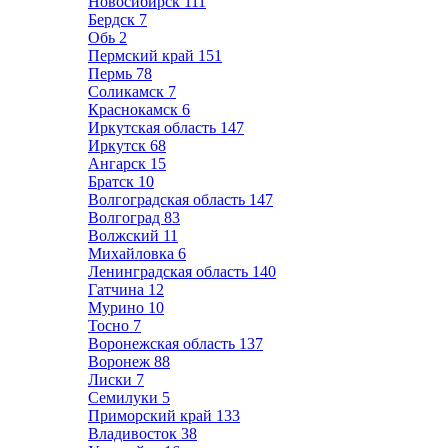
Новосибирск
111
Бердск
7
Обь
2
Пермский край
151
Пермь
78
Соликамск
7
Краснокамск
6
Иркутская область
147
Иркутск
68
Ангарск
15
Братск
10
Волгоградская область
147
Волгоград
83
Волжский
11
Михайловка
6
Ленинградская область
140
Гатчина
12
Мурино
10
Тосно
7
Воронежская область
137
Воронеж
88
Лиски
7
Семилуки
5
Приморский край
133
Владивосток
38