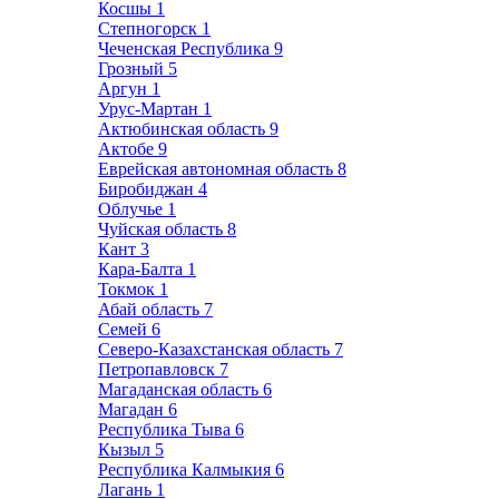
Косшы
1
Степногорск
1
Чеченская Республика
9
Грозный
5
Аргун
1
Урус-Мартан
1
Актюбинская область
9
Актобе
9
Еврейская автономная область
8
Биробиджан
4
Облучье
1
Чуйская область
8
Кант
3
Кара-Балта
1
Токмок
1
Абай область
7
Семей
6
Северо-Казахстанская область
7
Петропавловск
7
Магаданская область
6
Магадан
6
Республика Тыва
6
Кызыл
5
Республика Калмыкия
6
Лагань
1