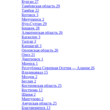
Курган
27
Тамбовская область
29
Тамбов
22
Котовск
3
Мичуринск
2
Нур-Султан
29
Бишкек
28
Алматинская область
26
Каскелен
3
Талгар
3
Капшагай
3
Орловская область
26
Орел
21
Дмитровск
1
Мценск
1
Республика Северная Осетия — Алания
26
Владикавказ
15
Моздок
2
Беслан
2
Костромская область
25
Кострома
12
Шарья
2
Мантурово
2
Амурская область
25
Благовещенск
13