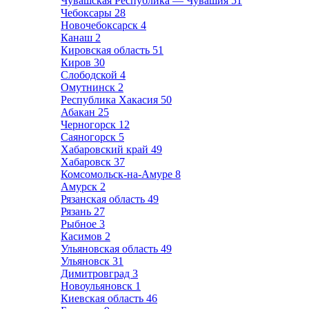
Чувашская Республика — Чувашия
51
Чебоксары
28
Новочебоксарск
4
Канаш
2
Кировская область
51
Киров
30
Слободской
4
Омутнинск
2
Республика Хакасия
50
Абакан
25
Черногорск
12
Саяногорск
5
Хабаровский край
49
Хабаровск
37
Комсомольск-на-Амуре
8
Амурск
2
Рязанская область
49
Рязань
27
Рыбное
3
Касимов
2
Ульяновская область
49
Ульяновск
31
Димитровград
3
Новоульяновск
1
Киевская область
46