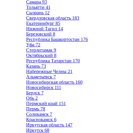
Самара
93
Тольятти
41
Сызрань
12
Свердловская область
183
Екатеринбург
85
Нижний Тагил
14
Березовский
8
Республика Башкортостан
176
Уфа
72
Стерлитамак
9
Октябрьский
8
Республика Татарстан
170
Казань
73
Набережные Челны
21
Альметьевск
7
Новосибирская область
160
Новосибирск
111
Бердск
7
Обь
2
Пермский край
151
Пермь
78
Соликамск
7
Краснокамск
6
Иркутская область
147
Иркутск
68