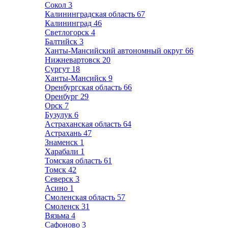
Сокол
3
Калининградская область
67
Калининград
46
Светлогорск
4
Балтийск
3
Ханты-Мансийский автономный округ
66
Нижневартовск
20
Сургут
18
Ханты-Мансийск
9
Оренбургская область
66
Оренбург
29
Орск
7
Бузулук
6
Астраханская область
64
Астрахань
47
Знаменск
1
Харабали
1
Томская область
61
Томск
42
Северск
3
Асино
1
Смоленская область
57
Смоленск
31
Вязьма
4
Сафоново
3