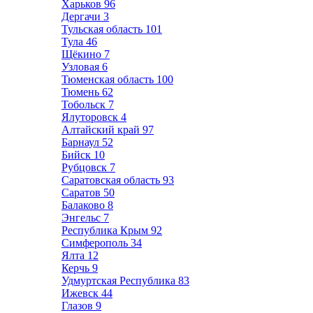
Харьков
96
Дергачи
3
Тульская область
101
Тула
46
Щёкино
7
Узловая
6
Тюменская область
100
Тюмень
62
Тобольск
7
Ялуторовск
4
Алтайский край
97
Барнаул
52
Бийск
10
Рубцовск
7
Саратовская область
93
Саратов
50
Балаково
8
Энгельс
7
Республика Крым
92
Симферополь
34
Ялта
12
Керчь
9
Удмуртская Республика
83
Ижевск
44
Глазов
9