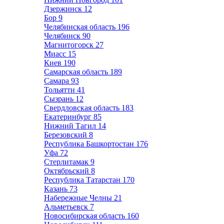
Дзержинск
12
Бор
9
Челябинская область
196
Челябинск
90
Магнитогорск
27
Миасс
15
Киев
190
Самарская область
189
Самара
93
Тольятти
41
Сызрань
12
Свердловская область
183
Екатеринбург
85
Нижний Тагил
14
Березовский
8
Республика Башкортостан
176
Уфа
72
Стерлитамак
9
Октябрьский
8
Республика Татарстан
170
Казань
73
Набережные Челны
21
Альметьевск
7
Новосибирская область
160