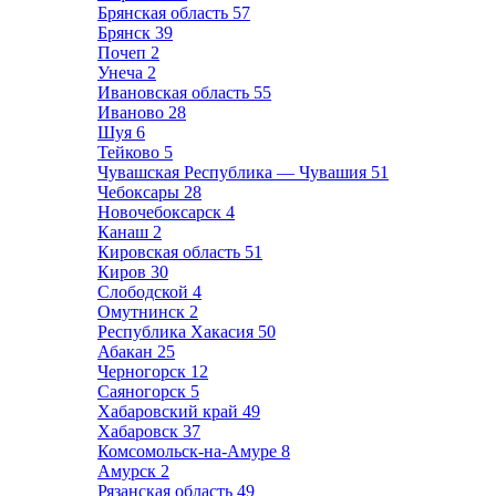
Брянская область
57
Брянск
39
Почеп
2
Унеча
2
Ивановская область
55
Иваново
28
Шуя
6
Тейково
5
Чувашская Республика — Чувашия
51
Чебоксары
28
Новочебоксарск
4
Канаш
2
Кировская область
51
Киров
30
Слободской
4
Омутнинск
2
Республика Хакасия
50
Абакан
25
Черногорск
12
Саяногорск
5
Хабаровский край
49
Хабаровск
37
Комсомольск-на-Амуре
8
Амурск
2
Рязанская область
49