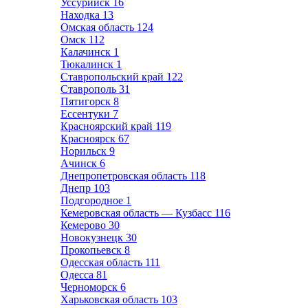
Уссурийск
16
Находка
13
Омская область
124
Омск
112
Калачинск
1
Тюкалинск
1
Ставропольский край
122
Ставрополь
31
Пятигорск
8
Ессентуки
7
Красноярский край
119
Красноярск
67
Норильск
9
Ачинск
6
Днепропетровская область
118
Днепр
103
Подгородное
1
Кемеровская область — Кузбасс
116
Кемерово
30
Новокузнецк
30
Прокопьевск
8
Одесская область
111
Одесса
81
Черноморск
6
Харьковская область
103