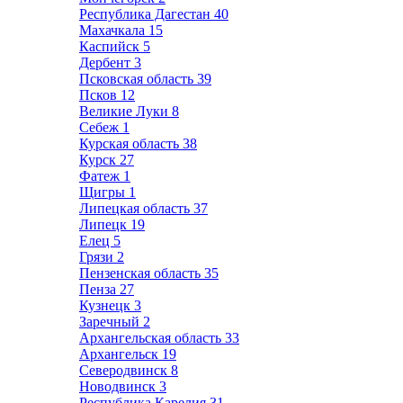
Республика Дагестан
40
Махачкала
15
Каспийск
5
Дербент
3
Псковская область
39
Псков
12
Великие Луки
8
Себеж
1
Курская область
38
Курск
27
Фатеж
1
Щигры
1
Липецкая область
37
Липецк
19
Елец
5
Грязи
2
Пензенская область
35
Пенза
27
Кузнецк
3
Заречный
2
Архангельская область
33
Архангельск
19
Северодвинск
8
Новодвинск
3
Республика Карелия
31