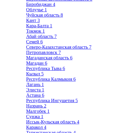
Биробиджан
4
Облучье
1
Чуйская область
8
Кант
3
Кара-Балта
1
Токмок
1
Абай область
7
Семей
6
Северо-Казахстанская область
7
Петропавловск
7
Магаданская область
6
Магадан
6
Республика Тыва
6
Кызыл
5
Республика Калмыкия
6
Лагань
1
Элиста
1
Астана
6
Республика Ингушетия
5
Назрань
2
Малгобек
1
Сунжа
1
Иссык-Кульская область
4
Каракол
4
Туркестанская область
4