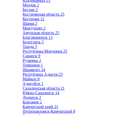
Владикавказ
15
Моздок
2
Беслан
2
Костромская область
25
Кострома
12
Шарья
2
Мантурово
2
Амурская область
25
Благовещенск
13
Белогорск
5
Тында
3
Республика Мордовия
25
Саранск
9
Рузаевка
2
Темников
1
Шымкент
24
Республика Адыгея
23
Майкоп
8
Адыгейск
1
Сахалинская область
21
Южно-Сахалинск
14
Долинск
2
Корсаков
2
Камчатский край
21
Петропавловск-Камчатский
8