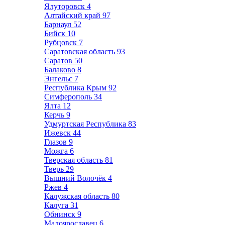
Ялуторовск
4
Алтайский край
97
Барнаул
52
Бийск
10
Рубцовск
7
Саратовская область
93
Саратов
50
Балаково
8
Энгельс
7
Республика Крым
92
Симферополь
34
Ялта
12
Керчь
9
Удмуртская Республика
83
Ижевск
44
Глазов
9
Можга
6
Тверская область
81
Тверь
29
Вышний Волочёк
4
Ржев
4
Калужская область
80
Калуга
31
Обнинск
9
Малоярославец
6