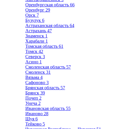
Оренбургская область
66
Оренбург
29
Орск
7
Бузулук
6
Астраханская область
64
Астрахань
47
Знаменск
1
Харабали
1
Томская область
61
Томск
42
Северск
3
Асино
1
Смоленская область
57
Смоленск
31
Вязьма
4
Сафоново
3
Брянская область
57
Брянск
39
Почеп
2
Унеча
2
Ивановская область
55
Иваново
28
Шуя
6
Тейково
5