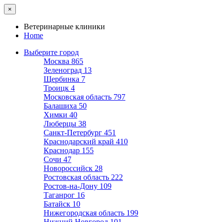
×
Ветеринарные клиники
Home
Выберите город
Москва
865
Зеленоград
13
Щербинка
7
Троицк
4
Московская область
797
Балашиха
50
Химки
40
Люберцы
38
Санкт-Петербург
451
Краснодарский край
410
Краснодар
155
Сочи
47
Новороссийск
28
Ростовская область
222
Ростов-на-Дону
109
Таганрог
16
Батайск
10
Нижегородская область
199
Нижний Новгород
101