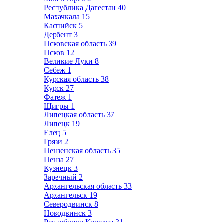
Республика Дагестан
40
Махачкала
15
Каспийск
5
Дербент
3
Псковская область
39
Псков
12
Великие Луки
8
Себеж
1
Курская область
38
Курск
27
Фатеж
1
Щигры
1
Липецкая область
37
Липецк
19
Елец
5
Грязи
2
Пензенская область
35
Пенза
27
Кузнецк
3
Заречный
2
Архангельская область
33
Архангельск
19
Северодвинск
8
Новодвинск
3
Республика Карелия
31