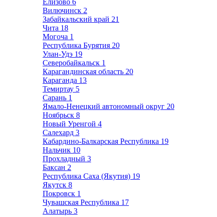
Елизово
6
Вилючинск
2
Забайкальский край
21
Чита
18
Могоча
1
Республика Бурятия
20
Улан-Удэ
19
Северобайкальск
1
Карагандинская область
20
Караганда
13
Темиртау
5
Сарань
1
Ямало-Ненецкий автономный округ
20
Ноябрьск
8
Новый Уренгой
4
Салехард
3
Кабардино-Балкарская Республика
19
Нальчик
10
Прохладный
3
Баксан
2
Республика Саха (Якутия)
19
Якутск
8
Покровск
1
Чувашская Республика
17
Алатырь
3