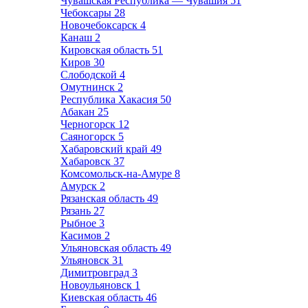
Чувашская Республика — Чувашия
51
Чебоксары
28
Новочебоксарск
4
Канаш
2
Кировская область
51
Киров
30
Слободской
4
Омутнинск
2
Республика Хакасия
50
Абакан
25
Черногорск
12
Саяногорск
5
Хабаровский край
49
Хабаровск
37
Комсомольск-на-Амуре
8
Амурск
2
Рязанская область
49
Рязань
27
Рыбное
3
Касимов
2
Ульяновская область
49
Ульяновск
31
Димитровград
3
Новоульяновск
1
Киевская область
46