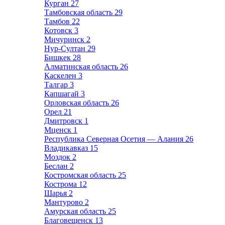
Курган
27
Тамбовская область
29
Тамбов
22
Котовск
3
Мичуринск
2
Нур-Султан
29
Бишкек
28
Алматинская область
26
Каскелен
3
Талгар
3
Капшагай
3
Орловская область
26
Орел
21
Дмитровск
1
Мценск
1
Республика Северная Осетия — Алания
26
Владикавказ
15
Моздок
2
Беслан
2
Костромская область
25
Кострома
12
Шарья
2
Мантурово
2
Амурская область
25
Благовещенск
13