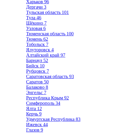
Харьков
96
Дергачи
3
Тульская область
101
Тула
46
Щёкино
7
Узловая
6
Тюменская область
100
Тюмень
62
Тобольск
7
Ялуторовск
4
Алтайский край
97
Барнаул
52
Бийск
10
Рубцовск
7
Саратовская область
93
Саратов
50
Балаково
8
Энгельс
7
Республика Крым
92
Симферополь
34
Ялта
12
Керчь
9
Удмуртская Республика
83
Ижевск
44
Глазов
9