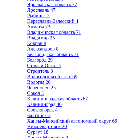
Ярославская область
77
Ярославль
47
Рыбинск
7
Переславль-Залесский
4
Алматы
73
Владимирская область
71
Владимир
25
Ковров
8
Александров
8
Белгородская область
71
Белгород
29
Старый Оскол
5
Строитель
3
Вологодская область
69
Вологда
26
Череповец
25
Сокол
3
Калининградская область
67
Калининград
46
Светлогорск
4
Балтийск
3
Ханты-Мансийский автономный округ
66
Нижневартовск
20
Сургут
18
Ханты-Мансийск
9