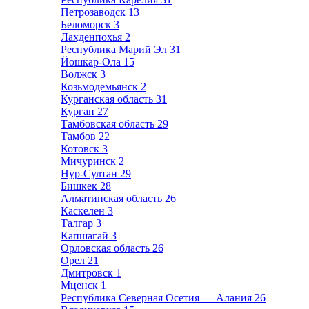
Петрозаводск
13
Беломорск
3
Лахденпохья
2
Республика Марий Эл
31
Йошкар-Ола
15
Волжск
3
Козьмодемьянск
2
Курганская область
31
Курган
27
Тамбовская область
29
Тамбов
22
Котовск
3
Мичуринск
2
Нур-Султан
29
Бишкек
28
Алматинская область
26
Каскелен
3
Талгар
3
Капшагай
3
Орловская область
26
Орел
21
Дмитровск
1
Мценск
1
Республика Северная Осетия — Алания
26