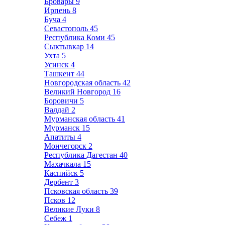
Бровары
9
Ирпень
8
Буча
4
Севастополь
45
Республика Коми
45
Сыктывкар
14
Ухта
5
Усинск
4
Ташкент
44
Новгородская область
42
Великий Новгород
16
Боровичи
5
Валдай
2
Мурманская область
41
Мурманск
15
Апатиты
4
Мончегорск
2
Республика Дагестан
40
Махачкала
15
Каспийск
5
Дербент
3
Псковская область
39
Псков
12
Великие Луки
8
Себеж
1