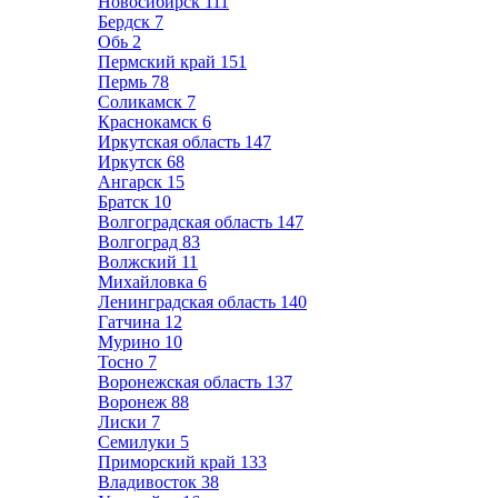
Новосибирск
111
Бердск
7
Обь
2
Пермский край
151
Пермь
78
Соликамск
7
Краснокамск
6
Иркутская область
147
Иркутск
68
Ангарск
15
Братск
10
Волгоградская область
147
Волгоград
83
Волжский
11
Михайловка
6
Ленинградская область
140
Гатчина
12
Мурино
10
Тосно
7
Воронежская область
137
Воронеж
88
Лиски
7
Семилуки
5
Приморский край
133
Владивосток
38