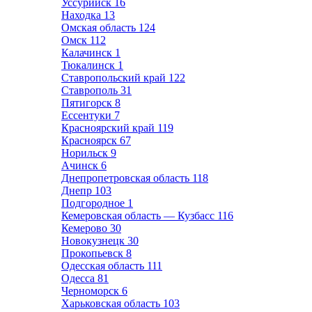
Уссурийск
16
Находка
13
Омская область
124
Омск
112
Калачинск
1
Тюкалинск
1
Ставропольский край
122
Ставрополь
31
Пятигорск
8
Ессентуки
7
Красноярский край
119
Красноярск
67
Норильск
9
Ачинск
6
Днепропетровская область
118
Днепр
103
Подгородное
1
Кемеровская область — Кузбасс
116
Кемерово
30
Новокузнецк
30
Прокопьевск
8
Одесская область
111
Одесса
81
Черноморск
6
Харьковская область
103