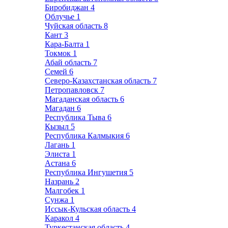
Биробиджан
4
Облучье
1
Чуйская область
8
Кант
3
Кара-Балта
1
Токмок
1
Абай область
7
Семей
6
Северо-Казахстанская область
7
Петропавловск
7
Магаданская область
6
Магадан
6
Республика Тыва
6
Кызыл
5
Республика Калмыкия
6
Лагань
1
Элиста
1
Астана
6
Республика Ингушетия
5
Назрань
2
Малгобек
1
Сунжа
1
Иссык-Кульская область
4
Каракол
4
Туркестанская область
4