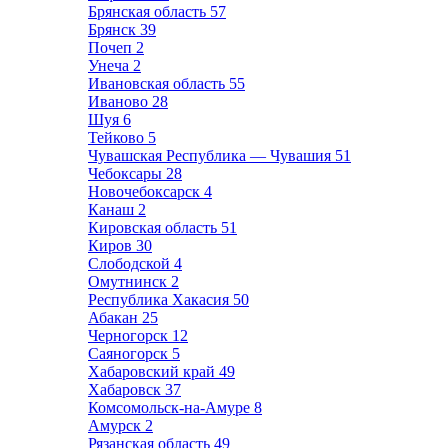
Брянская область
57
Брянск
39
Почеп
2
Унеча
2
Ивановская область
55
Иваново
28
Шуя
6
Тейково
5
Чувашская Республика — Чувашия
51
Чебоксары
28
Новочебоксарск
4
Канаш
2
Кировская область
51
Киров
30
Слободской
4
Омутнинск
2
Республика Хакасия
50
Абакан
25
Черногорск
12
Саяногорск
5
Хабаровский край
49
Хабаровск
37
Комсомольск-на-Амуре
8
Амурск
2
Рязанская область
49