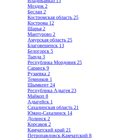
Владикавказ
15
Моздок
2
Беслан
2
Костромская область
25
Кострома
12
Шарья
2
Мантурово
2
Амурская область
25
Благовещенск
13
Белогорск
5
Тында
3
Республика Мордовия
25
Саранск
9
Рузаевка
2
Темников
1
Шымкент
24
Республика Адыгея
23
Майкоп
8
Адыгейск
1
Сахалинская область
21
Южно-Сахалинск
14
Долинск
2
Корсаков
2
Камчатский край
21
Петропавловск-Камчатский
8