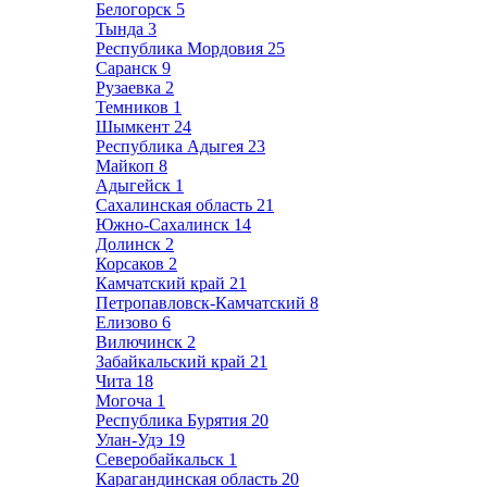
Белогорск
5
Тында
3
Республика Мордовия
25
Саранск
9
Рузаевка
2
Темников
1
Шымкент
24
Республика Адыгея
23
Майкоп
8
Адыгейск
1
Сахалинская область
21
Южно-Сахалинск
14
Долинск
2
Корсаков
2
Камчатский край
21
Петропавловск-Камчатский
8
Елизово
6
Вилючинск
2
Забайкальский край
21
Чита
18
Могоча
1
Республика Бурятия
20
Улан-Удэ
19
Северобайкальск
1
Карагандинская область
20