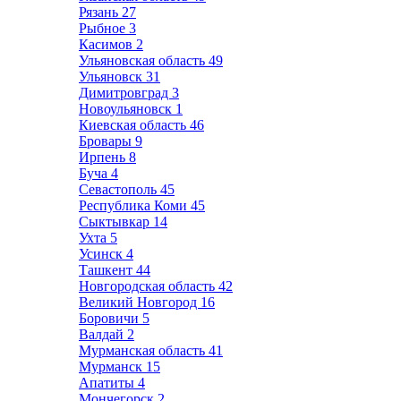
Рязань
27
Рыбное
3
Касимов
2
Ульяновская область
49
Ульяновск
31
Димитровград
3
Новоульяновск
1
Киевская область
46
Бровары
9
Ирпень
8
Буча
4
Севастополь
45
Республика Коми
45
Сыктывкар
14
Ухта
5
Усинск
4
Ташкент
44
Новгородская область
42
Великий Новгород
16
Боровичи
5
Валдай
2
Мурманская область
41
Мурманск
15
Апатиты
4
Мончегорск
2