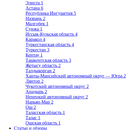
Элиста
1
Астана
6
Республика Ингушетия
5
Назрань
2
Малгобек
1
Сунжа
1
Иссык-Кульская область
4
Каракол
4
Туркестанская область
4
Туркестан
3
Кентау
1
Ташкентская область
3
Жетысу область
2
Талдыкорган
2
Ханты-Мансийский автономный округ — Югра
2
Лянтор
2
Чукотский автономный округ
2
Анадырь
2
Ненецкий автономный округ
2
Нарьян-Мар
2
Ош
2
Таласская область
1
Талас
1
Ошская область
1
Статьи и обзоры