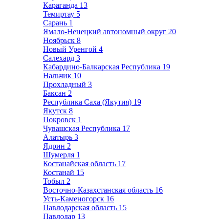
Караганда
13
Темиртау
5
Сарань
1
Ямало-Ненецкий автономный округ
20
Ноябрьск
8
Новый Уренгой
4
Салехард
3
Кабардино-Балкарская Республика
19
Нальчик
10
Прохладный
3
Баксан
2
Республика Саха (Якутия)
19
Якутск
8
Покровск
1
Чувашская Республика
17
Алатырь
3
Ядрин
2
Шумерля
1
Костанайская область
17
Костанай
15
Тобыл
2
Восточно-Казахстанская область
16
Усть-Каменогорск
16
Павлодарская область
15
Павлодар
13