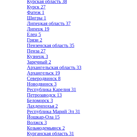
Курская область
38
Курск
27
Фатеж
1
Щигры
1
Липецкая область
37
Липецк
19
Елец
5
Грязи
2
Пензенская область
35
Пенза
27
Кузнецк
3
Заречный
2
Архангельская область
33
Архангельск
19
Северодвинск
8
Новодвинск
3
Республика Карелия
31
Петрозаводск
13
Беломорск
3
Лахденпохья
2
Республика Марий Эл
31
Йошкар-Ола
15
Волжск
3
Козьмодемьянск
2
Курганская область
31