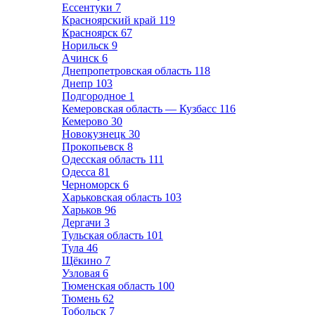
Ессентуки
7
Красноярский край
119
Красноярск
67
Норильск
9
Ачинск
6
Днепропетровская область
118
Днепр
103
Подгородное
1
Кемеровская область — Кузбасс
116
Кемерово
30
Новокузнецк
30
Прокопьевск
8
Одесская область
111
Одесса
81
Черноморск
6
Харьковская область
103
Харьков
96
Дергачи
3
Тульская область
101
Тула
46
Щёкино
7
Узловая
6
Тюменская область
100
Тюмень
62
Тобольск
7