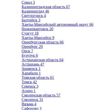
Сокол
3
Калининградская область
67
Калининград
46
Светлогорск
4
Балтийск
3
Ханты-Мансийский автономный округ
66
Нижневартовск
20
Сургут
18
Ханты-Мансийск
9
Оренбургская область
66
Оренбург
29
Орск
7
Бузулук
6
Астраханская область
64
Астрахань
47
Знаменск
1
Харабали
1
Томская область
61
Томск
42
Северск
3
Асино
1
Смоленская область
57
Смоленск
31
Вязьма
4
Сафоново
3