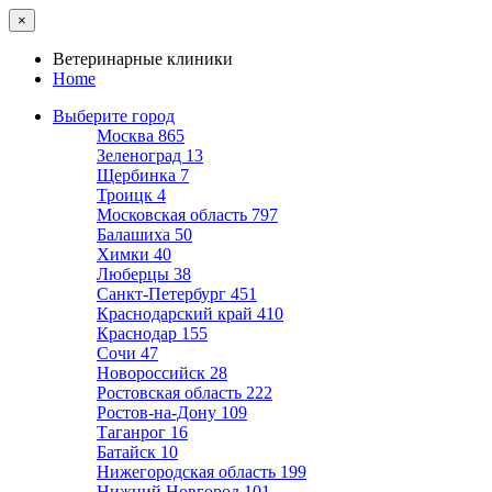
×
Ветеринарные клиники
Home
Выберите город
Москва
865
Зеленоград
13
Щербинка
7
Троицк
4
Московская область
797
Балашиха
50
Химки
40
Люберцы
38
Санкт-Петербург
451
Краснодарский край
410
Краснодар
155
Сочи
47
Новороссийск
28
Ростовская область
222
Ростов-на-Дону
109
Таганрог
16
Батайск
10
Нижегородская область
199
Нижний Новгород
101