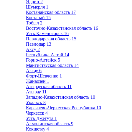
Ядрин
2
Шумерля
1
Костанайская область
17
Костанай
15
Тобыл
2
Восточно-Казахстанская область
16
Усть-Каменогорск
16
Павлодарская область
15
Павлодар
13
Аксу
2
Республика Алтай
14
Горно-Алтайск
5
Мангистауская область
14
Актау
6
Форт-Шевченко
1
Жанаозен
1
Атырауская область
11
Атырау
11
Западно-Казахстанская область
10
Уральск
8
Карачаево-Черкесская Республика
10
Черкесск
4
Усть-Джегута
1
Акмолинская область
9
Кокшетау
4