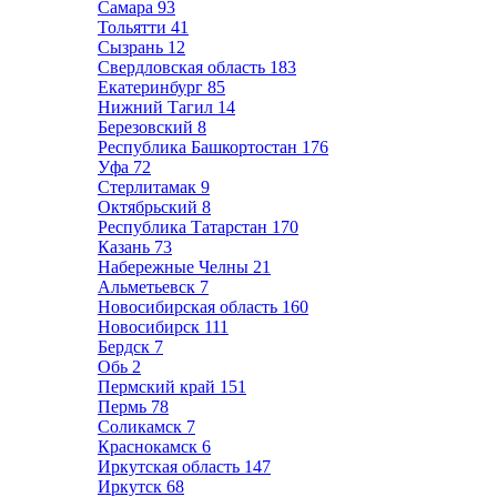
Самара
93
Тольятти
41
Сызрань
12
Свердловская область
183
Екатеринбург
85
Нижний Тагил
14
Березовский
8
Республика Башкортостан
176
Уфа
72
Стерлитамак
9
Октябрьский
8
Республика Татарстан
170
Казань
73
Набережные Челны
21
Альметьевск
7
Новосибирская область
160
Новосибирск
111
Бердск
7
Обь
2
Пермский край
151
Пермь
78
Соликамск
7
Краснокамск
6
Иркутская область
147
Иркутск
68