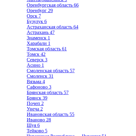
Оренбургская область
66
Оренбург
29
Орск
7
Бузулук
6
Астраханская область
64
Астрахань
47
Знаменск
1
Харабали
1
Томская область
61
Томск
42
Северск
3
Асино
1
Смоленская область
57
Смоленск
31
Вязьма
4
Сафоново
3
Брянская область
57
Брянск
39
Почеп
2
Унеча
2
Ивановская область
55
Иваново
28
Шуя
6
Тейково
5