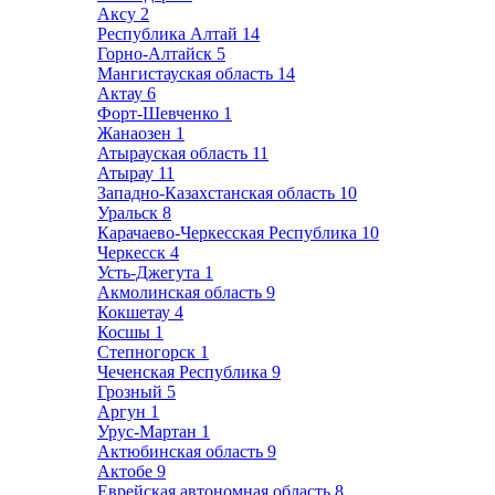
Аксу
2
Республика Алтай
14
Горно-Алтайск
5
Мангистауская область
14
Актау
6
Форт-Шевченко
1
Жанаозен
1
Атырауская область
11
Атырау
11
Западно-Казахстанская область
10
Уральск
8
Карачаево-Черкесская Республика
10
Черкесск
4
Усть-Джегута
1
Акмолинская область
9
Кокшетау
4
Косшы
1
Степногорск
1
Чеченская Республика
9
Грозный
5
Аргун
1
Урус-Мартан
1
Актюбинская область
9
Актобе
9
Еврейская автономная область
8