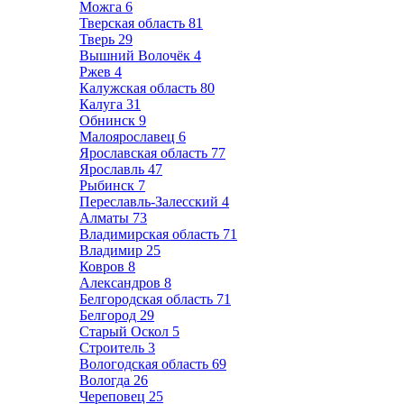
Можга
6
Тверская область
81
Тверь
29
Вышний Волочёк
4
Ржев
4
Калужская область
80
Калуга
31
Обнинск
9
Малоярославец
6
Ярославская область
77
Ярославль
47
Рыбинск
7
Переславль-Залесский
4
Алматы
73
Владимирская область
71
Владимир
25
Ковров
8
Александров
8
Белгородская область
71
Белгород
29
Старый Оскол
5
Строитель
3
Вологодская область
69
Вологда
26
Череповец
25