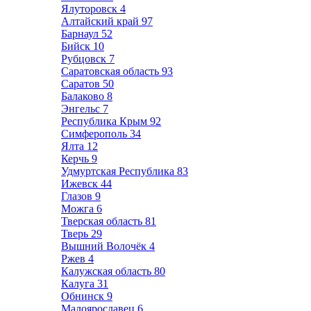
Ялуторовск
4
Алтайский край
97
Барнаул
52
Бийск
10
Рубцовск
7
Саратовская область
93
Саратов
50
Балаково
8
Энгельс
7
Республика Крым
92
Симферополь
34
Ялта
12
Керчь
9
Удмуртская Республика
83
Ижевск
44
Глазов
9
Можга
6
Тверская область
81
Тверь
29
Вышний Волочёк
4
Ржев
4
Калужская область
80
Калуга
31
Обнинск
9
Малоярославец
6