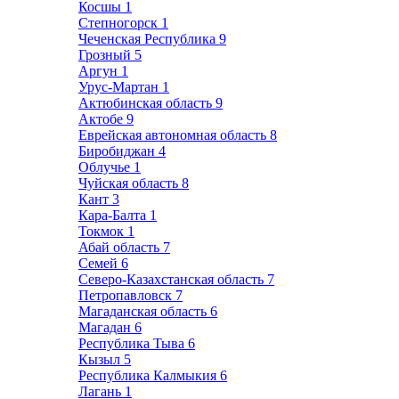
Косшы
1
Степногорск
1
Чеченская Республика
9
Грозный
5
Аргун
1
Урус-Мартан
1
Актюбинская область
9
Актобе
9
Еврейская автономная область
8
Биробиджан
4
Облучье
1
Чуйская область
8
Кант
3
Кара-Балта
1
Токмок
1
Абай область
7
Семей
6
Северо-Казахстанская область
7
Петропавловск
7
Магаданская область
6
Магадан
6
Республика Тыва
6
Кызыл
5
Республика Калмыкия
6
Лагань
1