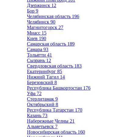
Дзержинск
12
Бор
9
Челябинская область
196
Челябинск
90
Магнитогорск
27
Миасс
15
Киев
190
Самарская область
189
Самара
93
Тольятти
41
Сызрань
12
Свердловская область
183
Екатеринбург
85
Нижний Тагил
14
Березовский
8
Республика Башкортостан
176
Уфа
72
Стерлитамак
9
Октябрьский
8
Республика Татарстан
170
Казань
73
Набережные Челны
21
Альметьевск
7
Новосибирская область
160