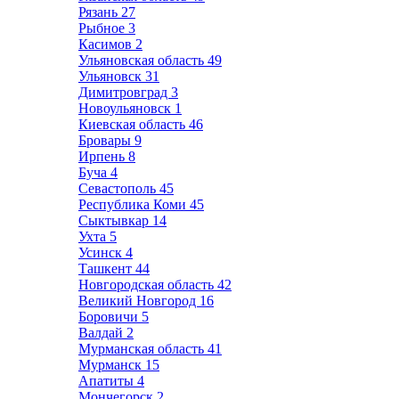
Рязань
27
Рыбное
3
Касимов
2
Ульяновская область
49
Ульяновск
31
Димитровград
3
Новоульяновск
1
Киевская область
46
Бровары
9
Ирпень
8
Буча
4
Севастополь
45
Республика Коми
45
Сыктывкар
14
Ухта
5
Усинск
4
Ташкент
44
Новгородская область
42
Великий Новгород
16
Боровичи
5
Валдай
2
Мурманская область
41
Мурманск
15
Апатиты
4
Мончегорск
2