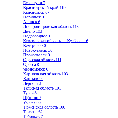
Ессентуки
7
Красноярский край
119
Красноярск
67
Норильск
9
Ачинск
6
Днепропетровская область
118
Днепр
103
Подгородное
1
Кемеровская область — Кузбасс
116
Кемерово
30
Новокузнецк
30
Прокопьевск
8
Одесская область
111
Одесса
81
Черноморск
6
Харьковская область
103
Харьков
96
Дергачи
3
Тульская область
101
Тула
46
Щёкино
7
Узловая
6
Тюменская область
100
Тюмень
62
Тобольск
7