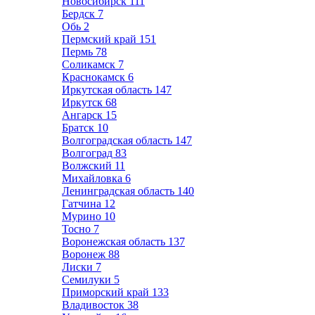
Новосибирск
111
Бердск
7
Обь
2
Пермский край
151
Пермь
78
Соликамск
7
Краснокамск
6
Иркутская область
147
Иркутск
68
Ангарск
15
Братск
10
Волгоградская область
147
Волгоград
83
Волжский
11
Михайловка
6
Ленинградская область
140
Гатчина
12
Мурино
10
Тосно
7
Воронежская область
137
Воронеж
88
Лиски
7
Семилуки
5
Приморский край
133
Владивосток
38