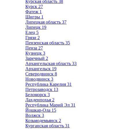
Курская область
38
Курск
27
Фатеж
1
Щигры
1
Липецкая область
37
Липецк
19
Елец
5
Грязи
2
Пензенская область
35
Пенза
27
Кузнецк
3
Заречный
2
Архангельская область
33
Архангельск
19
Северодвинск
8
Новодвинск
3
Республика Карелия
31
Петрозаводск
13
Беломорск
3
Лахденпохья
2
Республика Марий Эл
31
Йошкар-Ола
15
Волжск
3
Козьмодемьянск
2
Курганская область
31