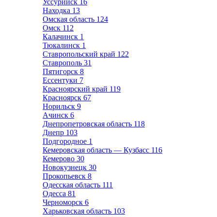
Уссурийск
16
Находка
13
Омская область
124
Омск
112
Калачинск
1
Тюкалинск
1
Ставропольский край
122
Ставрополь
31
Пятигорск
8
Ессентуки
7
Красноярский край
119
Красноярск
67
Норильск
9
Ачинск
6
Днепропетровская область
118
Днепр
103
Подгородное
1
Кемеровская область — Кузбасс
116
Кемерово
30
Новокузнецк
30
Прокопьевск
8
Одесская область
111
Одесса
81
Черноморск
6
Харьковская область
103