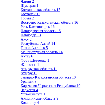
Ядрин
2
Шумерля
1
Костанайская область
17
Костанай
15
Тобыл
2
Восточно-Казахстанская область
16
Усть-Каменогорск
16
Павлодарская область
15
Павлодар
13
Аксу
2
Республика Алтай
14
Горно-Алтайск
5
Мангистауская область
14
Актау
6
Форт-Шевченко
1
Жанаозен
1
Атырауская область
11
Атырау
11
Западно-Казахстанская область
10
Уральск
8
Карачаево-Черкесская Республика
10
Черкесск
4
Усть-Джегута
1
Акмолинская область
9
Кокшетау
4