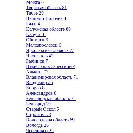
Можга
6
Тверская область
81
Тверь
29
Вышний Волочёк
4
Ржев
4
Калужская область
80
Калуга
31
Обнинск
9
Малоярославец
6
Ярославская область
77
Ярославль
47
Рыбинск
7
Переславль-Залесский
4
Алматы
73
Владимирская область
71
Владимир
25
Ковров
8
Александров
8
Белгородская область
71
Белгород
29
Старый Оскол
5
Строитель
3
Вологодская область
69
Вологда
26
Череповец
25