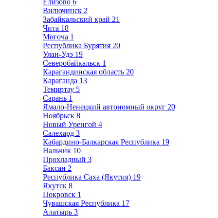
Елизово
6
Вилючинск
2
Забайкальский край
21
Чита
18
Могоча
1
Республика Бурятия
20
Улан-Удэ
19
Северобайкальск
1
Карагандинская область
20
Караганда
13
Темиртау
5
Сарань
1
Ямало-Ненецкий автономный округ
20
Ноябрьск
8
Новый Уренгой
4
Салехард
3
Кабардино-Балкарская Республика
19
Нальчик
10
Прохладный
3
Баксан
2
Республика Саха (Якутия)
19
Якутск
8
Покровск
1
Чувашская Республика
17
Алатырь
3