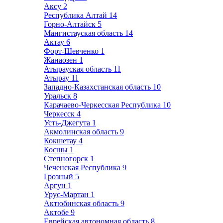
Аксу
2
Республика Алтай
14
Горно-Алтайск
5
Мангистауская область
14
Актау
6
Форт-Шевченко
1
Жанаозен
1
Атырауская область
11
Атырау
11
Западно-Казахстанская область
10
Уральск
8
Карачаево-Черкесская Республика
10
Черкесск
4
Усть-Джегута
1
Акмолинская область
9
Кокшетау
4
Косшы
1
Степногорск
1
Чеченская Республика
9
Грозный
5
Аргун
1
Урус-Мартан
1
Актюбинская область
9
Актобе
9
Еврейская автономная область
8