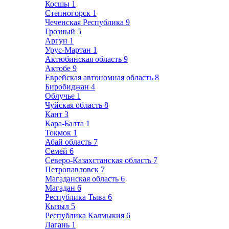
Косшы
1
Степногорск
1
Чеченская Республика
9
Грозный
5
Аргун
1
Урус-Мартан
1
Актюбинская область
9
Актобе
9
Еврейская автономная область
8
Биробиджан
4
Облучье
1
Чуйская область
8
Кант
3
Кара-Балта
1
Токмок
1
Абай область
7
Семей
6
Северо-Казахстанская область
7
Петропавловск
7
Магаданская область
6
Магадан
6
Республика Тыва
6
Кызыл
5
Республика Калмыкия
6
Лагань
1