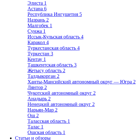
Элиста
1
Астана
6
Республика Ингушетия
5
Назрань
2
Малгобек
1
Сунжа
1
Иссык-Кульская область
4
Каракол
4
Туркестанская область
4
Туркестан
3
Кентау
1
Ташкентская область
3
Жетысу область
2
Талдыкорган
2
Ханты-Мансийский автономный округ — Югра
2
Лянтор
2
Чукотский автономный округ
2
Анадырь
2
Ненецкий автономный округ
2
Нарьян-Мар
2
Ош
2
Таласская область
1
Талас
1
Ошская область
1
Статьи и обзоры