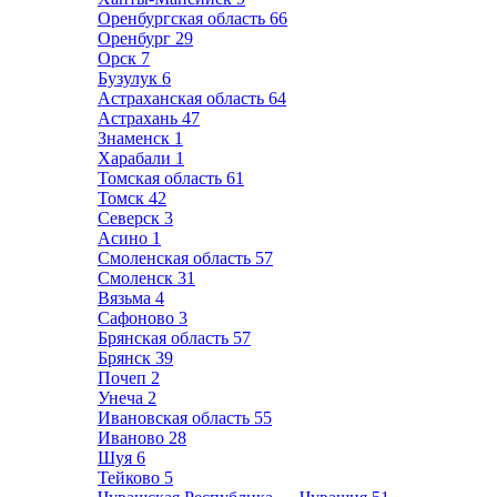
Оренбургская область
66
Оренбург
29
Орск
7
Бузулук
6
Астраханская область
64
Астрахань
47
Знаменск
1
Харабали
1
Томская область
61
Томск
42
Северск
3
Асино
1
Смоленская область
57
Смоленск
31
Вязьма
4
Сафоново
3
Брянская область
57
Брянск
39
Почеп
2
Унеча
2
Ивановская область
55
Иваново
28
Шуя
6
Тейково
5