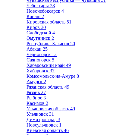
Чувашская Республика — Чувашия
51
Чебоксары
28
Новочебоксарск
4
Канаш
2
Кировская область
51
Киров
30
Слободской
4
Омутнинск
2
Республика Хакасия
50
Абакан
25
Черногорск
12
Саяногорск
5
Хабаровский край
49
Хабаровск
37
Комсомольск-на-Амуре
8
Амурск
2
Рязанская область
49
Рязань
27
Рыбное
3
Касимов
2
Ульяновская область
49
Ульяновск
31
Димитровград
3
Новоульяновск
1
Киевская область
46