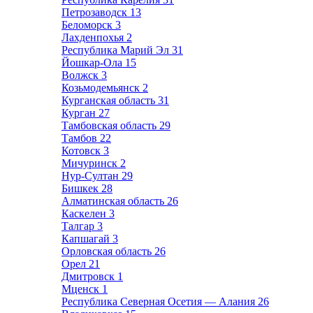
Петрозаводск
13
Беломорск
3
Лахденпохья
2
Республика Марий Эл
31
Йошкар-Ола
15
Волжск
3
Козьмодемьянск
2
Курганская область
31
Курган
27
Тамбовская область
29
Тамбов
22
Котовск
3
Мичуринск
2
Нур-Султан
29
Бишкек
28
Алматинская область
26
Каскелен
3
Талгар
3
Капшагай
3
Орловская область
26
Орел
21
Дмитровск
1
Мценск
1
Республика Северная Осетия — Алания
26