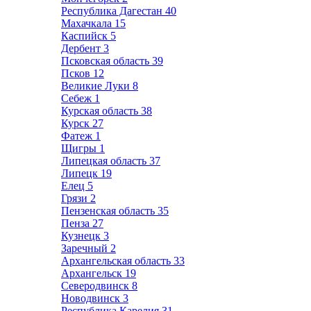
Республика Дагестан
40
Махачкала
15
Каспийск
5
Дербент
3
Псковская область
39
Псков
12
Великие Луки
8
Себеж
1
Курская область
38
Курск
27
Фатеж
1
Щигры
1
Липецкая область
37
Липецк
19
Елец
5
Грязи
2
Пензенская область
35
Пенза
27
Кузнецк
3
Заречный
2
Архангельская область
33
Архангельск
19
Северодвинск
8
Новодвинск
3
Республика Карелия
31