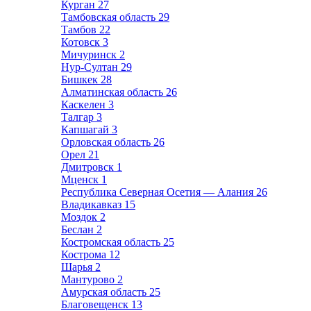
Курган
27
Тамбовская область
29
Тамбов
22
Котовск
3
Мичуринск
2
Нур-Султан
29
Бишкек
28
Алматинская область
26
Каскелен
3
Талгар
3
Капшагай
3
Орловская область
26
Орел
21
Дмитровск
1
Мценск
1
Республика Северная Осетия — Алания
26
Владикавказ
15
Моздок
2
Беслан
2
Костромская область
25
Кострома
12
Шарья
2
Мантурово
2
Амурская область
25
Благовещенск
13