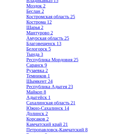
Владикавказ
15
Моздок
2
Беслан
2
Костромская область
25
Кострома
12
Шарья
2
Мантурово
2
Амурская область
25
Благовещенск
13
Белогорск
5
Тында
3
Республика Мордовия
25
Саранск
9
Рузаевка
2
Темников
1
Шымкент
24
Республика Адыгея
23
Майкоп
8
Адыгейск
1
Сахалинская область
21
Южно-Сахалинск
14
Долинск
2
Корсаков
2
Камчатский край
21
Петропавловск-Камчатский
8