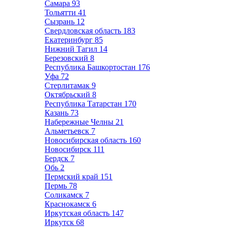
Самара
93
Тольятти
41
Сызрань
12
Свердловская область
183
Екатеринбург
85
Нижний Тагил
14
Березовский
8
Республика Башкортостан
176
Уфа
72
Стерлитамак
9
Октябрьский
8
Республика Татарстан
170
Казань
73
Набережные Челны
21
Альметьевск
7
Новосибирская область
160
Новосибирск
111
Бердск
7
Обь
2
Пермский край
151
Пермь
78
Соликамск
7
Краснокамск
6
Иркутская область
147
Иркутск
68