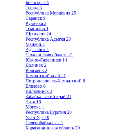
Белогорск
5
Тында
3
Республика Мордовия
25
Саранск
9
Рузаевка
2
Темников
1
Шымкент
24
Республика Адыгея
23
Майкоп
8
Адыгейск
1
Сахалинская область
21
Южно-Сахалинск
14
Долинск
2
Корсаков
2
Камчатский край
21
Петропавловск-Камчатский
8
Елизово
6
Вилючинск
2
Забайкальский край
21
Чита
18
Могоча
1
Республика Бурятия
20
Улан-Удэ
19
Северобайкальск
1
Карагандинская область
20