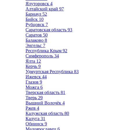
Ялуторовск
4
Алтайский край
97
Барнаул
52
Бийск
10
Рубцовск
7
Саратовская область
93
Саратов
50
Балаково
8
Энгельс
7
Республика Крым
92
Симферополь
34
Ялта
12
Керчь
9
Удмуртская Республика
83
Ижевск
44
Глазов
9
Можга
6
Тверская область
81
Тверь
29
Вышний Волочёк
4
Ржев
4
Калужская область
80
Калуга
31
Обнинск
9
Малоярославец
6