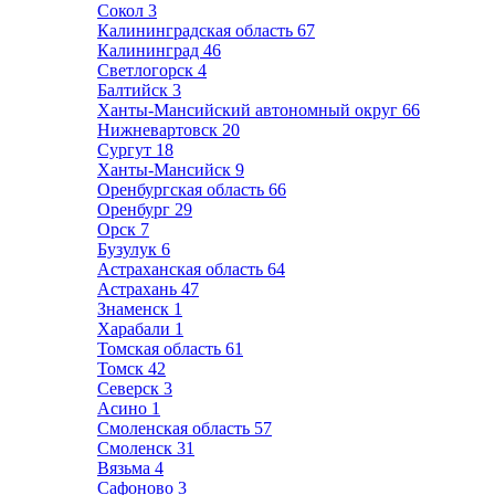
Сокол
3
Калининградская область
67
Калининград
46
Светлогорск
4
Балтийск
3
Ханты-Мансийский автономный округ
66
Нижневартовск
20
Сургут
18
Ханты-Мансийск
9
Оренбургская область
66
Оренбург
29
Орск
7
Бузулук
6
Астраханская область
64
Астрахань
47
Знаменск
1
Харабали
1
Томская область
61
Томск
42
Северск
3
Асино
1
Смоленская область
57
Смоленск
31
Вязьма
4
Сафоново
3