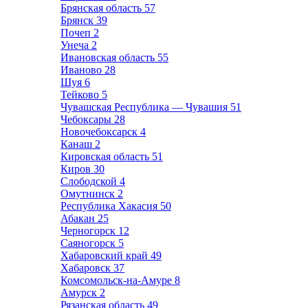
Брянская область
57
Брянск
39
Почеп
2
Унеча
2
Ивановская область
55
Иваново
28
Шуя
6
Тейково
5
Чувашская Республика — Чувашия
51
Чебоксары
28
Новочебоксарск
4
Канаш
2
Кировская область
51
Киров
30
Слободской
4
Омутнинск
2
Республика Хакасия
50
Абакан
25
Черногорск
12
Саяногорск
5
Хабаровский край
49
Хабаровск
37
Комсомольск-на-Амуре
8
Амурск
2
Рязанская область
49