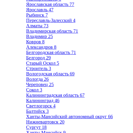
Ярославская область
77
Ярославль
47
Рыбинск
7
Переславль-Залесский
4
Алматы
73
Владимирская область
71
Владимир
25
Ковров
8
Александров
8
Белгородская область
71
Белгород
29
Старый Оскол
5
Строитель
3
Вологодская область
69
Вологда
26
Череповец
25
Сокол
3
Калининградская область
67
Калининград
46
Светлогорск
4
Балтийск
3
Ханты-Мансийский автономный округ
66
Нижневартовск
20
Сургут
18
Ханты-Мансийск
9