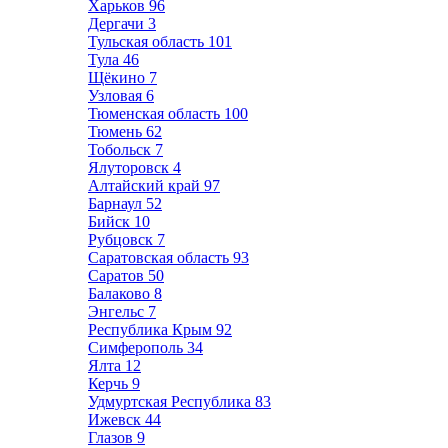
Харьков
96
Дергачи
3
Тульская область
101
Тула
46
Щёкино
7
Узловая
6
Тюменская область
100
Тюмень
62
Тобольск
7
Ялуторовск
4
Алтайский край
97
Барнаул
52
Бийск
10
Рубцовск
7
Саратовская область
93
Саратов
50
Балаково
8
Энгельс
7
Республика Крым
92
Симферополь
34
Ялта
12
Керчь
9
Удмуртская Республика
83
Ижевск
44
Глазов
9