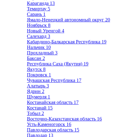
Караганда
13
Темиртау
5
Сарань
1
Ямало-Ненецкий автономный округ
20
Ноябрьск
8
Новый Уренгой
4
Салехард
3
Кабардино-Балкарская Республика
19
Нальчик
10
Прохладный
3
Баксан
2
Республика Саха (Якутия)
19
Якутск
8
Покровск
1
Чувашская Республика
17
Алатырь
3
Ядрин
2
Шумерля
1
Костанайская область
17
Костанай
15
Тобыл
2
Восточно-Казахстанская область
16
Усть-Каменогорск
16
Павлодарская область
15
Павлодар
13