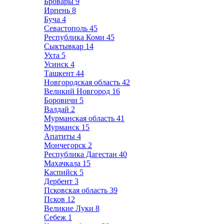
Бровары
9
Ирпень
8
Буча
4
Севастополь
45
Республика Коми
45
Сыктывкар
14
Ухта
5
Усинск
4
Ташкент
44
Новгородская область
42
Великий Новгород
16
Боровичи
5
Валдай
2
Мурманская область
41
Мурманск
15
Апатиты
4
Мончегорск
2
Республика Дагестан
40
Махачкала
15
Каспийск
5
Дербент
3
Псковская область
39
Псков
12
Великие Луки
8
Себеж
1