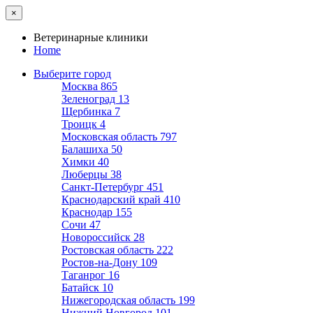
×
Ветеринарные клиники
Home
Выберите город
Москва
865
Зеленоград
13
Щербинка
7
Троицк
4
Московская область
797
Балашиха
50
Химки
40
Люберцы
38
Санкт-Петербург
451
Краснодарский край
410
Краснодар
155
Сочи
47
Новороссийск
28
Ростовская область
222
Ростов-на-Дону
109
Таганрог
16
Батайск
10
Нижегородская область
199
Нижний Новгород
101