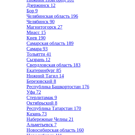
Дзержинск
12
Бор
9
Челябинская область
196
Челябинск
90
Магнитогорск
27
Миасс
15
Киев
190
Самарская область
189
Самара
93
Тольятти
41
Сызрань
12
Свердловская область
183
Екатеринбург
85
Нижний Тагил
14
Березовский
8
Республика Башкортостан
176
Уфа
72
Стерлитамак
9
Октябрьский
8
Республика Татарстан
170
Казань
73
Набережные Челны
21
Альметьевск
7
Новосибирская область
160