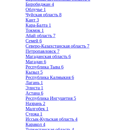
Биробиджан
4
Облучье
1
Чуйская область
8
Кант
3
Кара-Балта
1
Токмок
1
Абай область
7
Семей
6
Северо-Казахстанская область
7
Петропавловск
7
Магаданская область
6
Магадан
6
Республика Тыва
6
Кызыл
5
Республика Калмыкия
6
Лагань
1
Элиста
1
Астана
6
Республика Ингушетия
5
Назрань
2
Малгобек
1
Сунжа
1
Иссык-Кульская область
4
Каракол
4
Туркестанская область
4