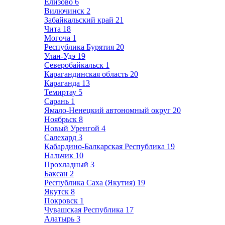
Елизово
6
Вилючинск
2
Забайкальский край
21
Чита
18
Могоча
1
Республика Бурятия
20
Улан-Удэ
19
Северобайкальск
1
Карагандинская область
20
Караганда
13
Темиртау
5
Сарань
1
Ямало-Ненецкий автономный округ
20
Ноябрьск
8
Новый Уренгой
4
Салехард
3
Кабардино-Балкарская Республика
19
Нальчик
10
Прохладный
3
Баксан
2
Республика Саха (Якутия)
19
Якутск
8
Покровск
1
Чувашская Республика
17
Алатырь
3