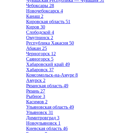
Чувашская Республика — Чувашия
51
Чебоксары
28
Новочебоксарск
4
Канаш
2
Кировская область
51
Киров
30
Слободской
4
Омутнинск
2
Республика Хакасия
50
Абакан
25
Черногорск
12
Саяногорск
5
Хабаровский край
49
Хабаровск
37
Комсомольск-на-Амуре
8
Амурск
2
Рязанская область
49
Рязань
27
Рыбное
3
Касимов
2
Ульяновская область
49
Ульяновск
31
Димитровград
3
Новоульяновск
1
Киевская область
46