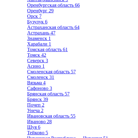
Оренбургская область
66
Оренбург
29
Орск
7
Бузулук
6
Астраханская область
64
Астрахань
47
Знаменск
1
Харабали
1
Томская область
61
Томск
42
Северск
3
Асино
1
Смоленская область
57
Смоленск
31
Вязьма
4
Сафоново
3
Брянская область
57
Брянск
39
Почеп
2
Унеча
2
Ивановская область
55
Иваново
28
Шуя
6
Тейково
5