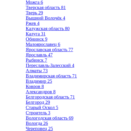
Можга
6
Тверская область
81
Тверь
29
Вышний Волочёк
4
Ржев
4
Калужская область
80
Калуга
31
Обнинск
9
Малоярославец
6
Ярославская область
77
Ярославль
47
Рыбинск
7
Переславль-Залесский
4
Алматы
73
Владимирская область
71
Владимир
25
Ковров
8
Александров
8
Белгородская область
71
Белгород
29
Старый Оскол
5
Строитель
3
Вологодская область
69
Вологда
26
Череповец
25