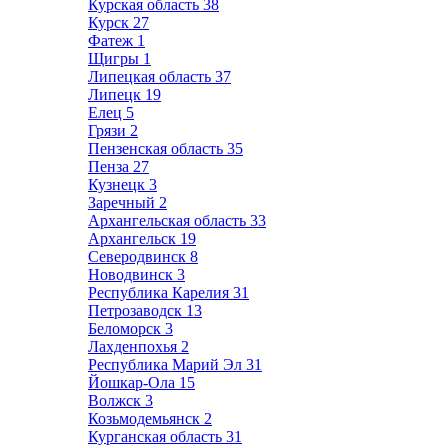
Курская область
38
Курск
27
Фатеж
1
Щигры
1
Липецкая область
37
Липецк
19
Елец
5
Грязи
2
Пензенская область
35
Пенза
27
Кузнецк
3
Заречный
2
Архангельская область
33
Архангельск
19
Северодвинск
8
Новодвинск
3
Республика Карелия
31
Петрозаводск
13
Беломорск
3
Лахденпохья
2
Республика Марий Эл
31
Йошкар-Ола
15
Волжск
3
Козьмодемьянск
2
Курганская область
31