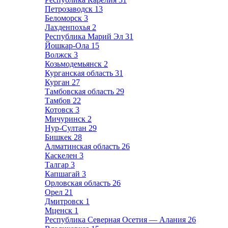
Петрозаводск
13
Беломорск
3
Лахденпохья
2
Республика Марий Эл
31
Йошкар-Ола
15
Волжск
3
Козьмодемьянск
2
Курганская область
31
Курган
27
Тамбовская область
29
Тамбов
22
Котовск
3
Мичуринск
2
Нур-Султан
29
Бишкек
28
Алматинская область
26
Каскелен
3
Талгар
3
Капшагай
3
Орловская область
26
Орел
21
Дмитровск
1
Мценск
1
Республика Северная Осетия — Алания
26