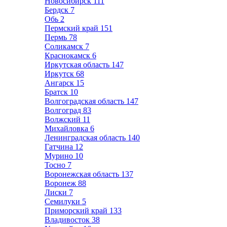
Новосибирск
111
Бердск
7
Обь
2
Пермский край
151
Пермь
78
Соликамск
7
Краснокамск
6
Иркутская область
147
Иркутск
68
Ангарск
15
Братск
10
Волгоградская область
147
Волгоград
83
Волжский
11
Михайловка
6
Ленинградская область
140
Гатчина
12
Мурино
10
Тосно
7
Воронежская область
137
Воронеж
88
Лиски
7
Семилуки
5
Приморский край
133
Владивосток
38