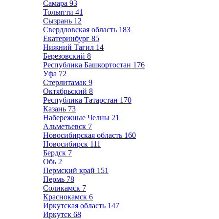
Самара
93
Тольятти
41
Сызрань
12
Свердловская область
183
Екатеринбург
85
Нижний Тагил
14
Березовский
8
Республика Башкортостан
176
Уфа
72
Стерлитамак
9
Октябрьский
8
Республика Татарстан
170
Казань
73
Набережные Челны
21
Альметьевск
7
Новосибирская область
160
Новосибирск
111
Бердск
7
Обь
2
Пермский край
151
Пермь
78
Соликамск
7
Краснокамск
6
Иркутская область
147
Иркутск
68