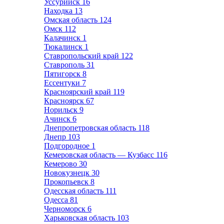
Уссурийск
16
Находка
13
Омская область
124
Омск
112
Калачинск
1
Тюкалинск
1
Ставропольский край
122
Ставрополь
31
Пятигорск
8
Ессентуки
7
Красноярский край
119
Красноярск
67
Норильск
9
Ачинск
6
Днепропетровская область
118
Днепр
103
Подгородное
1
Кемеровская область — Кузбасс
116
Кемерово
30
Новокузнецк
30
Прокопьевск
8
Одесская область
111
Одесса
81
Черноморск
6
Харьковская область
103