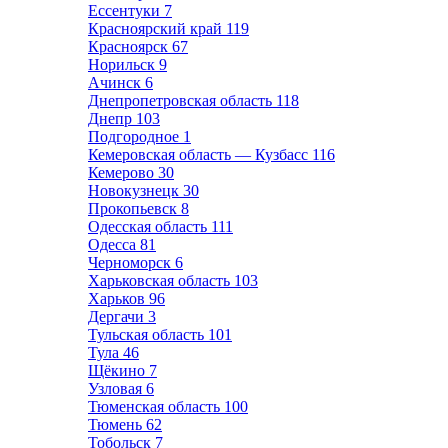
Ессентуки
7
Красноярский край
119
Красноярск
67
Норильск
9
Ачинск
6
Днепропетровская область
118
Днепр
103
Подгородное
1
Кемеровская область — Кузбасс
116
Кемерово
30
Новокузнецк
30
Прокопьевск
8
Одесская область
111
Одесса
81
Черноморск
6
Харьковская область
103
Харьков
96
Дергачи
3
Тульская область
101
Тула
46
Щёкино
7
Узловая
6
Тюменская область
100
Тюмень
62
Тобольск
7