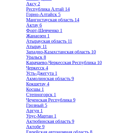
Аксу
2
Республика Алтай
14
Горно-Алтайск
5
Мангистауская область
14
Актау
6
Форт-Шевченко
1
Жанаозен
1
Атырауская область
11
Атырау
11
Западно-Казахстанская область
10
Уральск
8
Карачаево-Черкесская Республика
10
Черкесск
4
Усть-Джегута
1
Акмолинская область
9
Кокшетау
4
Косшы
1
Степногорск
1
Чеченская Республика
9
Грозный
5
Аргун
1
Урус-Мартан
1
Актюбинская область
9
Актобе
9
Еврейская автономная область
8