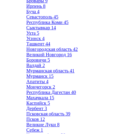
Бровары
9
Ирпень
8
Буча
4
Севастополь
45
Республика Коми
45
Сыктывкар
14
Ухта
5
Усинск
4
Ташкент
44
Новгородская область
42
Великий Новгород
16
Боровичи
5
Валдай
2
Мурманская область
41
Мурманск
15
Апатиты
4
Мончегорск
2
Республика Дагестан
40
Махачкала
15
Каспийск
5
Дербент
3
Псковская область
39
Псков
12
Великие Луки
8
Себеж
1