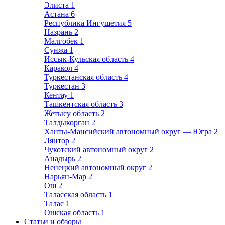
Элиста
1
Астана
6
Республика Ингушетия
5
Назрань
2
Малгобек
1
Сунжа
1
Иссык-Кульская область
4
Каракол
4
Туркестанская область
4
Туркестан
3
Кентау
1
Ташкентская область
3
Жетысу область
2
Талдыкорган
2
Ханты-Мансийский автономный округ — Югра
2
Лянтор
2
Чукотский автономный округ
2
Анадырь
2
Ненецкий автономный округ
2
Нарьян-Мар
2
Ош
2
Таласская область
1
Талас
1
Ошская область
1
Статьи и обзоры