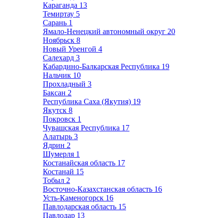
Караганда
13
Темиртау
5
Сарань
1
Ямало-Ненецкий автономный округ
20
Ноябрьск
8
Новый Уренгой
4
Салехард
3
Кабардино-Балкарская Республика
19
Нальчик
10
Прохладный
3
Баксан
2
Республика Саха (Якутия)
19
Якутск
8
Покровск
1
Чувашская Республика
17
Алатырь
3
Ядрин
2
Шумерля
1
Костанайская область
17
Костанай
15
Тобыл
2
Восточно-Казахстанская область
16
Усть-Каменогорск
16
Павлодарская область
15
Павлодар
13