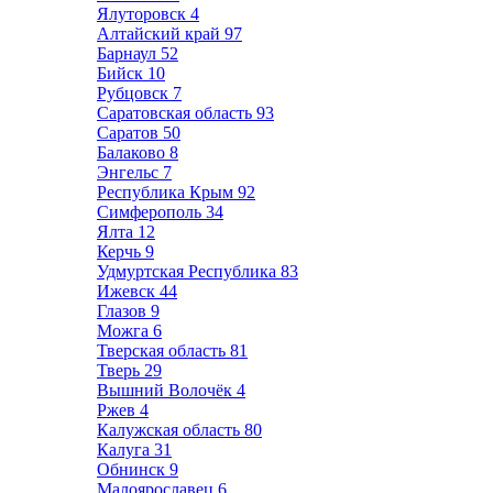
Ялуторовск
4
Алтайский край
97
Барнаул
52
Бийск
10
Рубцовск
7
Саратовская область
93
Саратов
50
Балаково
8
Энгельс
7
Республика Крым
92
Симферополь
34
Ялта
12
Керчь
9
Удмуртская Республика
83
Ижевск
44
Глазов
9
Можга
6
Тверская область
81
Тверь
29
Вышний Волочёк
4
Ржев
4
Калужская область
80
Калуга
31
Обнинск
9
Малоярославец
6