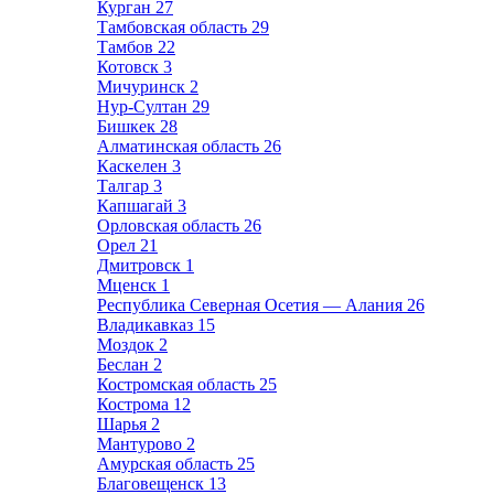
Курган
27
Тамбовская область
29
Тамбов
22
Котовск
3
Мичуринск
2
Нур-Султан
29
Бишкек
28
Алматинская область
26
Каскелен
3
Талгар
3
Капшагай
3
Орловская область
26
Орел
21
Дмитровск
1
Мценск
1
Республика Северная Осетия — Алания
26
Владикавказ
15
Моздок
2
Беслан
2
Костромская область
25
Кострома
12
Шарья
2
Мантурово
2
Амурская область
25
Благовещенск
13