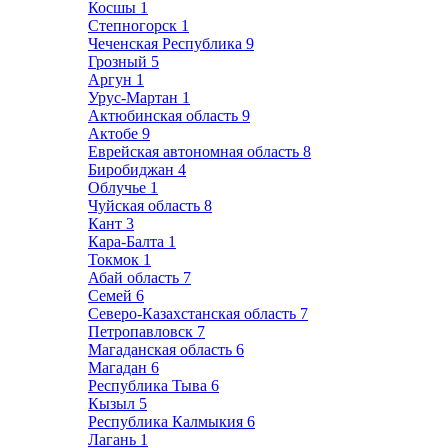
Косшы
1
Степногорск
1
Чеченская Республика
9
Грозный
5
Аргун
1
Урус-Мартан
1
Актюбинская область
9
Актобе
9
Еврейская автономная область
8
Биробиджан
4
Облучье
1
Чуйская область
8
Кант
3
Кара-Балта
1
Токмок
1
Абай область
7
Семей
6
Северо-Казахстанская область
7
Петропавловск
7
Магаданская область
6
Магадан
6
Республика Тыва
6
Кызыл
5
Республика Калмыкия
6
Лагань
1