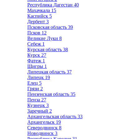
Республика Дагестан
40
Махачкала
15
Каспийск
5
Дербент
3
Псковская область
39
Псков
12
Великие Луки
8
Себеж
1
Курская область
38
Курск
27
Фатеж
1
Щигры
1
Липецкая область
37
Липецк
19
Елец
5
Грязи
2
Пензенская область
35
Пенза
27
Кузнецк
3
Заречный
2
Архангельская область
33
Архангельск
19
Северодвинск
8
Новодвинск
3
Республика Карелия
31