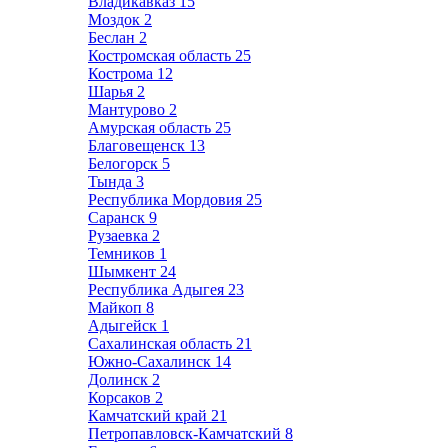
Владикавказ
15
Моздок
2
Беслан
2
Костромская область
25
Кострома
12
Шарья
2
Мантурово
2
Амурская область
25
Благовещенск
13
Белогорск
5
Тында
3
Республика Мордовия
25
Саранск
9
Рузаевка
2
Темников
1
Шымкент
24
Республика Адыгея
23
Майкоп
8
Адыгейск
1
Сахалинская область
21
Южно-Сахалинск
14
Долинск
2
Корсаков
2
Камчатский край
21
Петропавловск-Камчатский
8