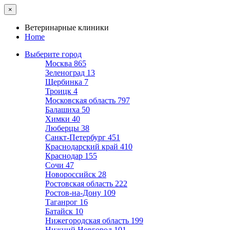
×
Ветеринарные клиники
Home
Выберите город
Москва
865
Зеленоград
13
Щербинка
7
Троицк
4
Московская область
797
Балашиха
50
Химки
40
Люберцы
38
Санкт-Петербург
451
Краснодарский край
410
Краснодар
155
Сочи
47
Новороссийск
28
Ростовская область
222
Ростов-на-Дону
109
Таганрог
16
Батайск
10
Нижегородская область
199
Нижний Новгород
101