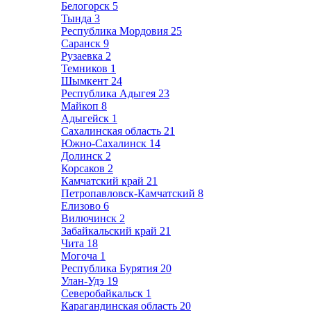
Белогорск
5
Тында
3
Республика Мордовия
25
Саранск
9
Рузаевка
2
Темников
1
Шымкент
24
Республика Адыгея
23
Майкоп
8
Адыгейск
1
Сахалинская область
21
Южно-Сахалинск
14
Долинск
2
Корсаков
2
Камчатский край
21
Петропавловск-Камчатский
8
Елизово
6
Вилючинск
2
Забайкальский край
21
Чита
18
Могоча
1
Республика Бурятия
20
Улан-Удэ
19
Северобайкальск
1
Карагандинская область
20