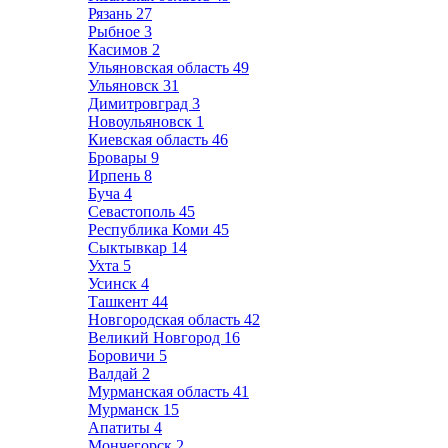
Рязань
27
Рыбное
3
Касимов
2
Ульяновская область
49
Ульяновск
31
Димитровград
3
Новоульяновск
1
Киевская область
46
Бровары
9
Ирпень
8
Буча
4
Севастополь
45
Республика Коми
45
Сыктывкар
14
Ухта
5
Усинск
4
Ташкент
44
Новгородская область
42
Великий Новгород
16
Боровичи
5
Валдай
2
Мурманская область
41
Мурманск
15
Апатиты
4
Мончегорск
2