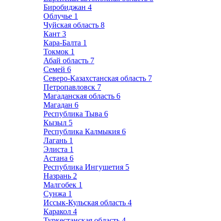
Биробиджан
4
Облучье
1
Чуйская область
8
Кант
3
Кара-Балта
1
Токмок
1
Абай область
7
Семей
6
Северо-Казахстанская область
7
Петропавловск
7
Магаданская область
6
Магадан
6
Республика Тыва
6
Кызыл
5
Республика Калмыкия
6
Лагань
1
Элиста
1
Астана
6
Республика Ингушетия
5
Назрань
2
Малгобек
1
Сунжа
1
Иссык-Кульская область
4
Каракол
4
Туркестанская область
4