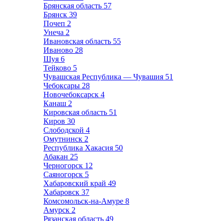
Брянская область
57
Брянск
39
Почеп
2
Унеча
2
Ивановская область
55
Иваново
28
Шуя
6
Тейково
5
Чувашская Республика — Чувашия
51
Чебоксары
28
Новочебоксарск
4
Канаш
2
Кировская область
51
Киров
30
Слободской
4
Омутнинск
2
Республика Хакасия
50
Абакан
25
Черногорск
12
Саяногорск
5
Хабаровский край
49
Хабаровск
37
Комсомольск-на-Амуре
8
Амурск
2
Рязанская область
49