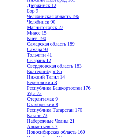
Дзержинск
12
Бор
9
Челябинская область
196
Челябинск
90
Магнитогорск
27
Миасс
15
Киев
190
Самарская область
189
Самара
93
Тольятти
41
Сызрань
12
Свердловская область
183
Екатеринбург
85
Нижний Тагил
14
Березовский
8
Республика Башкортостан
176
Уфа
72
Стерлитамак
9
Октябрьский
8
Республика Татарстан
170
Казань
73
Набережные Челны
21
Альметьевск
7
Новосибирская область
160