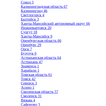
Сокол
3
Калининградская область
67
Калининград
46
Светлогорск
4
Балтийск
3
Ханты-Мансийский автономный округ
66
Нижневартовск
20
Сургут
18
Ханты-Мансийск
9
Оренбургская область
66
Оренбург
29
Орск
7
Бузулук
6
Астраханская область
64
Астрахань
47
Знаменск
1
Харабали
1
Томская область
61
Томск
42
Северск
3
Асино
1
Смоленская область
57
Смоленск
31
Вязьма
4
Сафоново
3