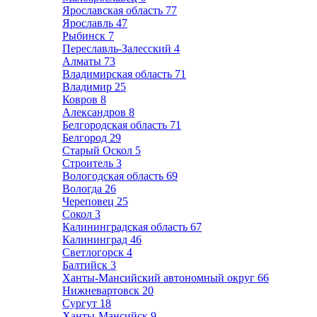
Ярославская область
77
Ярославль
47
Рыбинск
7
Переславль-Залесский
4
Алматы
73
Владимирская область
71
Владимир
25
Ковров
8
Александров
8
Белгородская область
71
Белгород
29
Старый Оскол
5
Строитель
3
Вологодская область
69
Вологда
26
Череповец
25
Сокол
3
Калининградская область
67
Калининград
46
Светлогорск
4
Балтийск
3
Ханты-Мансийский автономный округ
66
Нижневартовск
20
Сургут
18
Ханты-Мансийск
9