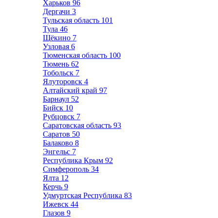
Харьков
96
Дергачи
3
Тульская область
101
Тула
46
Щёкино
7
Узловая
6
Тюменская область
100
Тюмень
62
Тобольск
7
Ялуторовск
4
Алтайский край
97
Барнаул
52
Бийск
10
Рубцовск
7
Саратовская область
93
Саратов
50
Балаково
8
Энгельс
7
Республика Крым
92
Симферополь
34
Ялта
12
Керчь
9
Удмуртская Республика
83
Ижевск
44
Глазов
9