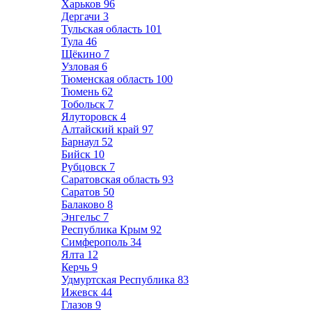
Харьков
96
Дергачи
3
Тульская область
101
Тула
46
Щёкино
7
Узловая
6
Тюменская область
100
Тюмень
62
Тобольск
7
Ялуторовск
4
Алтайский край
97
Барнаул
52
Бийск
10
Рубцовск
7
Саратовская область
93
Саратов
50
Балаково
8
Энгельс
7
Республика Крым
92
Симферополь
34
Ялта
12
Керчь
9
Удмуртская Республика
83
Ижевск
44
Глазов
9