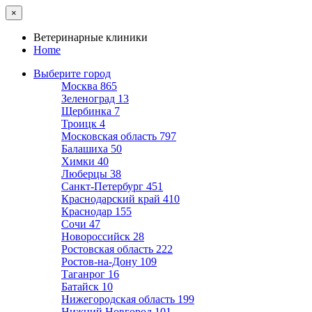
×
Ветеринарные клиники
Home
Выберите город
Москва
865
Зеленоград
13
Щербинка
7
Троицк
4
Московская область
797
Балашиха
50
Химки
40
Люберцы
38
Санкт-Петербург
451
Краснодарский край
410
Краснодар
155
Сочи
47
Новороссийск
28
Ростовская область
222
Ростов-на-Дону
109
Таганрог
16
Батайск
10
Нижегородская область
199
Нижний Новгород
101