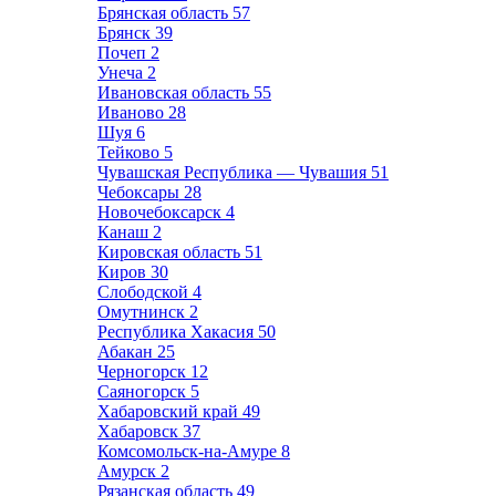
Брянская область
57
Брянск
39
Почеп
2
Унеча
2
Ивановская область
55
Иваново
28
Шуя
6
Тейково
5
Чувашская Республика — Чувашия
51
Чебоксары
28
Новочебоксарск
4
Канаш
2
Кировская область
51
Киров
30
Слободской
4
Омутнинск
2
Республика Хакасия
50
Абакан
25
Черногорск
12
Саяногорск
5
Хабаровский край
49
Хабаровск
37
Комсомольск-на-Амуре
8
Амурск
2
Рязанская область
49