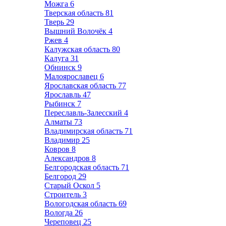
Можга
6
Тверская область
81
Тверь
29
Вышний Волочёк
4
Ржев
4
Калужская область
80
Калуга
31
Обнинск
9
Малоярославец
6
Ярославская область
77
Ярославль
47
Рыбинск
7
Переславль-Залесский
4
Алматы
73
Владимирская область
71
Владимир
25
Ковров
8
Александров
8
Белгородская область
71
Белгород
29
Старый Оскол
5
Строитель
3
Вологодская область
69
Вологда
26
Череповец
25