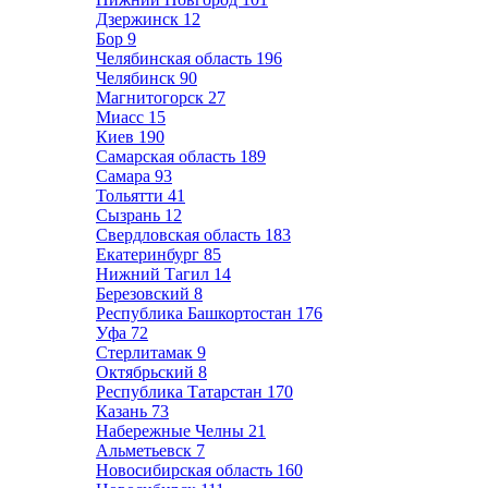
Дзержинск
12
Бор
9
Челябинская область
196
Челябинск
90
Магнитогорск
27
Миасс
15
Киев
190
Самарская область
189
Самара
93
Тольятти
41
Сызрань
12
Свердловская область
183
Екатеринбург
85
Нижний Тагил
14
Березовский
8
Республика Башкортостан
176
Уфа
72
Стерлитамак
9
Октябрьский
8
Республика Татарстан
170
Казань
73
Набережные Челны
21
Альметьевск
7
Новосибирская область
160