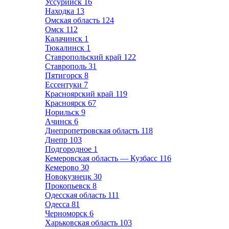
Уссурийск
16
Находка
13
Омская область
124
Омск
112
Калачинск
1
Тюкалинск
1
Ставропольский край
122
Ставрополь
31
Пятигорск
8
Ессентуки
7
Красноярский край
119
Красноярск
67
Норильск
9
Ачинск
6
Днепропетровская область
118
Днепр
103
Подгородное
1
Кемеровская область — Кузбасс
116
Кемерово
30
Новокузнецк
30
Прокопьевск
8
Одесская область
111
Одесса
81
Черноморск
6
Харьковская область
103