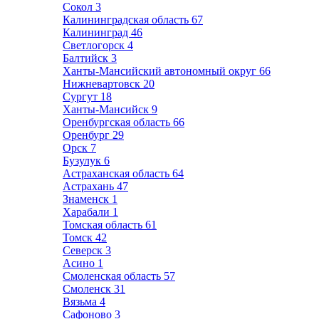
Сокол
3
Калининградская область
67
Калининград
46
Светлогорск
4
Балтийск
3
Ханты-Мансийский автономный округ
66
Нижневартовск
20
Сургут
18
Ханты-Мансийск
9
Оренбургская область
66
Оренбург
29
Орск
7
Бузулук
6
Астраханская область
64
Астрахань
47
Знаменск
1
Харабали
1
Томская область
61
Томск
42
Северск
3
Асино
1
Смоленская область
57
Смоленск
31
Вязьма
4
Сафоново
3