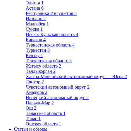
Элиста
1
Астана
6
Республика Ингушетия
5
Назрань
2
Малгобек
1
Сунжа
1
Иссык-Кульская область
4
Каракол
4
Туркестанская область
4
Туркестан
3
Кентау
1
Ташкентская область
3
Жетысу область
2
Талдыкорган
2
Ханты-Мансийский автономный округ — Югра
2
Лянтор
2
Чукотский автономный округ
2
Анадырь
2
Ненецкий автономный округ
2
Нарьян-Мар
2
Ош
2
Таласская область
1
Талас
1
Ошская область
1
Статьи и обзоры