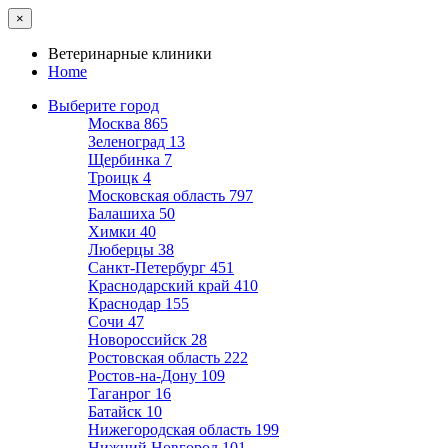
×
Ветеринарные клиники
Home
Выберите город
Москва
865
Зеленоград
13
Щербинка
7
Троицк
4
Московская область
797
Балашиха
50
Химки
40
Люберцы
38
Санкт-Петербург
451
Краснодарский край
410
Краснодар
155
Сочи
47
Новороссийск
28
Ростовская область
222
Ростов-на-Дону
109
Таганрог
16
Батайск
10
Нижегородская область
199
Нижний Новгород
101