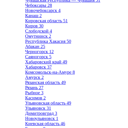
Чувашская Республика — Чувашия
51
Чебоксары
28
Новочебоксарск
4
Канаш
2
Кировская область
51
Киров
30
Слободской
4
Омутнинск
2
Республика Хакасия
50
Абакан
25
Черногорск
12
Саяногорск
5
Хабаровский край
49
Хабаровск
37
Комсомольск-на-Амуре
8
Амурск
2
Рязанская область
49
Рязань
27
Рыбное
3
Касимов
2
Ульяновская область
49
Ульяновск
31
Димитровград
3
Новоульяновск
1
Киевская область
46