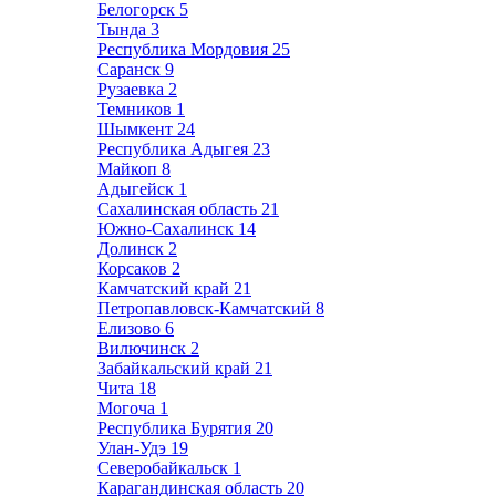
Белогорск
5
Тында
3
Республика Мордовия
25
Саранск
9
Рузаевка
2
Темников
1
Шымкент
24
Республика Адыгея
23
Майкоп
8
Адыгейск
1
Сахалинская область
21
Южно-Сахалинск
14
Долинск
2
Корсаков
2
Камчатский край
21
Петропавловск-Камчатский
8
Елизово
6
Вилючинск
2
Забайкальский край
21
Чита
18
Могоча
1
Республика Бурятия
20
Улан-Удэ
19
Северобайкальск
1
Карагандинская область
20