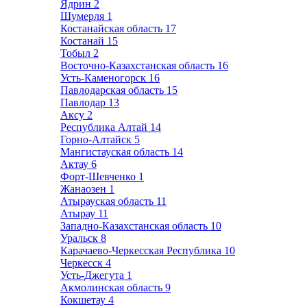
Ядрин
2
Шумерля
1
Костанайская область
17
Костанай
15
Тобыл
2
Восточно-Казахстанская область
16
Усть-Каменогорск
16
Павлодарская область
15
Павлодар
13
Аксу
2
Республика Алтай
14
Горно-Алтайск
5
Мангистауская область
14
Актау
6
Форт-Шевченко
1
Жанаозен
1
Атырауская область
11
Атырау
11
Западно-Казахстанская область
10
Уральск
8
Карачаево-Черкесская Республика
10
Черкесск
4
Усть-Джегута
1
Акмолинская область
9
Кокшетау
4