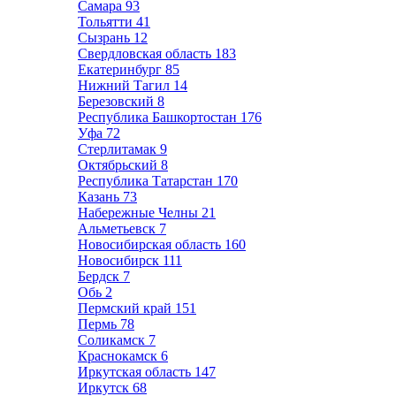
Самара
93
Тольятти
41
Сызрань
12
Свердловская область
183
Екатеринбург
85
Нижний Тагил
14
Березовский
8
Республика Башкортостан
176
Уфа
72
Стерлитамак
9
Октябрьский
8
Республика Татарстан
170
Казань
73
Набережные Челны
21
Альметьевск
7
Новосибирская область
160
Новосибирск
111
Бердск
7
Обь
2
Пермский край
151
Пермь
78
Соликамск
7
Краснокамск
6
Иркутская область
147
Иркутск
68