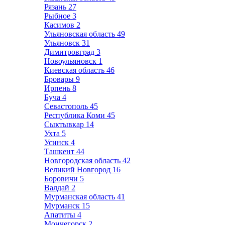
Рязань
27
Рыбное
3
Касимов
2
Ульяновская область
49
Ульяновск
31
Димитровград
3
Новоульяновск
1
Киевская область
46
Бровары
9
Ирпень
8
Буча
4
Севастополь
45
Республика Коми
45
Сыктывкар
14
Ухта
5
Усинск
4
Ташкент
44
Новгородская область
42
Великий Новгород
16
Боровичи
5
Валдай
2
Мурманская область
41
Мурманск
15
Апатиты
4
Мончегорск
2