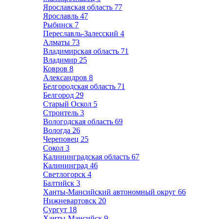
Ярославская область
77
Ярославль
47
Рыбинск
7
Переславль-Залесский
4
Алматы
73
Владимирская область
71
Владимир
25
Ковров
8
Александров
8
Белгородская область
71
Белгород
29
Старый Оскол
5
Строитель
3
Вологодская область
69
Вологда
26
Череповец
25
Сокол
3
Калининградская область
67
Калининград
46
Светлогорск
4
Балтийск
3
Ханты-Мансийский автономный округ
66
Нижневартовск
20
Сургут
18
Ханты-Мансийск
9