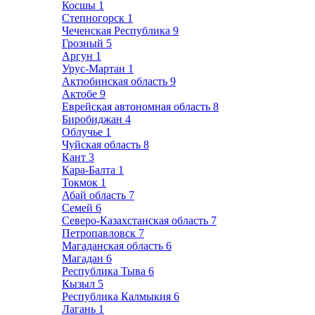
Косшы
1
Степногорск
1
Чеченская Республика
9
Грозный
5
Аргун
1
Урус-Мартан
1
Актюбинская область
9
Актобе
9
Еврейская автономная область
8
Биробиджан
4
Облучье
1
Чуйская область
8
Кант
3
Кара-Балта
1
Токмок
1
Абай область
7
Семей
6
Северо-Казахстанская область
7
Петропавловск
7
Магаданская область
6
Магадан
6
Республика Тыва
6
Кызыл
5
Республика Калмыкия
6
Лагань
1