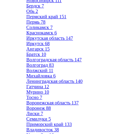
Новосибирск
111
Бердск
7
Обь
2
Пермский край
151
Пермь
78
Соликамск
7
Краснокамск
6
Иркутская область
147
Иркутск
68
Ангарск
15
Братск
10
Волгоградская область
147
Волгоград
83
Волжский
11
Михайловка
6
Ленинградская область
140
Гатчина
12
Мурино
10
Тосно
7
Воронежская область
137
Воронеж
88
Лиски
7
Семилуки
5
Приморский край
133
Владивосток
38