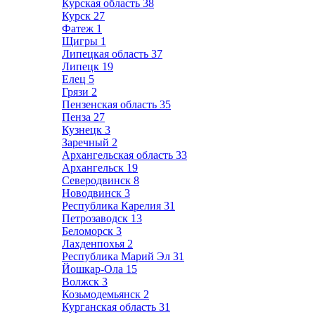
Курская область
38
Курск
27
Фатеж
1
Щигры
1
Липецкая область
37
Липецк
19
Елец
5
Грязи
2
Пензенская область
35
Пенза
27
Кузнецк
3
Заречный
2
Архангельская область
33
Архангельск
19
Северодвинск
8
Новодвинск
3
Республика Карелия
31
Петрозаводск
13
Беломорск
3
Лахденпохья
2
Республика Марий Эл
31
Йошкар-Ола
15
Волжск
3
Козьмодемьянск
2
Курганская область
31