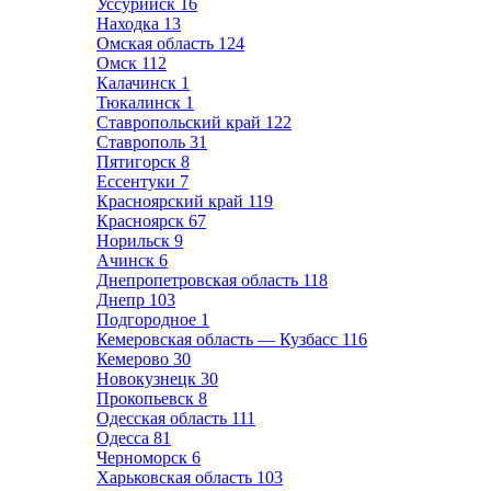
Уссурийск
16
Находка
13
Омская область
124
Омск
112
Калачинск
1
Тюкалинск
1
Ставропольский край
122
Ставрополь
31
Пятигорск
8
Ессентуки
7
Красноярский край
119
Красноярск
67
Норильск
9
Ачинск
6
Днепропетровская область
118
Днепр
103
Подгородное
1
Кемеровская область — Кузбасс
116
Кемерово
30
Новокузнецк
30
Прокопьевск
8
Одесская область
111
Одесса
81
Черноморск
6
Харьковская область
103