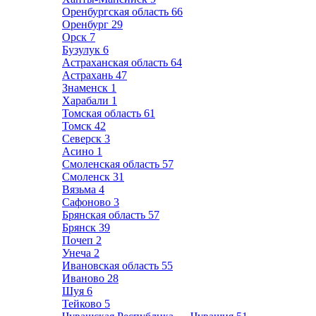
Оренбургская область
66
Оренбург
29
Орск
7
Бузулук
6
Астраханская область
64
Астрахань
47
Знаменск
1
Харабали
1
Томская область
61
Томск
42
Северск
3
Асино
1
Смоленская область
57
Смоленск
31
Вязьма
4
Сафоново
3
Брянская область
57
Брянск
39
Почеп
2
Унеча
2
Ивановская область
55
Иваново
28
Шуя
6
Тейково
5