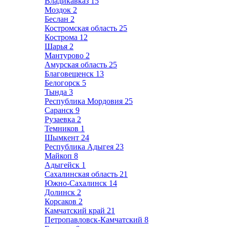
Владикавказ
15
Моздок
2
Беслан
2
Костромская область
25
Кострома
12
Шарья
2
Мантурово
2
Амурская область
25
Благовещенск
13
Белогорск
5
Тында
3
Республика Мордовия
25
Саранск
9
Рузаевка
2
Темников
1
Шымкент
24
Республика Адыгея
23
Майкоп
8
Адыгейск
1
Сахалинская область
21
Южно-Сахалинск
14
Долинск
2
Корсаков
2
Камчатский край
21
Петропавловск-Камчатский
8