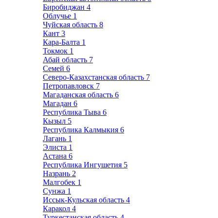
Биробиджан
4
Облучье
1
Чуйская область
8
Кант
3
Кара-Балта
1
Токмок
1
Абай область
7
Семей
6
Северо-Казахстанская область
7
Петропавловск
7
Магаданская область
6
Магадан
6
Республика Тыва
6
Кызыл
5
Республика Калмыкия
6
Лагань
1
Элиста
1
Астана
6
Республика Ингушетия
5
Назрань
2
Малгобек
1
Сунжа
1
Иссык-Кульская область
4
Каракол
4
Туркестанская область
4