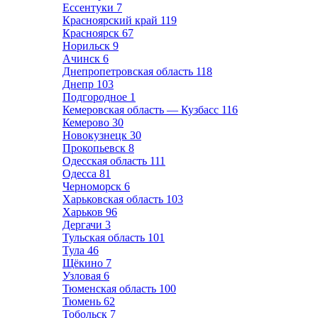
Ессентуки
7
Красноярский край
119
Красноярск
67
Норильск
9
Ачинск
6
Днепропетровская область
118
Днепр
103
Подгородное
1
Кемеровская область — Кузбасс
116
Кемерово
30
Новокузнецк
30
Прокопьевск
8
Одесская область
111
Одесса
81
Черноморск
6
Харьковская область
103
Харьков
96
Дергачи
3
Тульская область
101
Тула
46
Щёкино
7
Узловая
6
Тюменская область
100
Тюмень
62
Тобольск
7