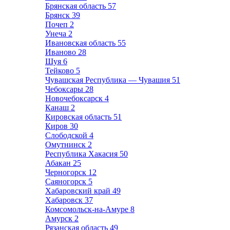
Брянская область
57
Брянск
39
Почеп
2
Унеча
2
Ивановская область
55
Иваново
28
Шуя
6
Тейково
5
Чувашская Республика — Чувашия
51
Чебоксары
28
Новочебоксарск
4
Канаш
2
Кировская область
51
Киров
30
Слободской
4
Омутнинск
2
Республика Хакасия
50
Абакан
25
Черногорск
12
Саяногорск
5
Хабаровский край
49
Хабаровск
37
Комсомольск-на-Амуре
8
Амурск
2
Рязанская область
49