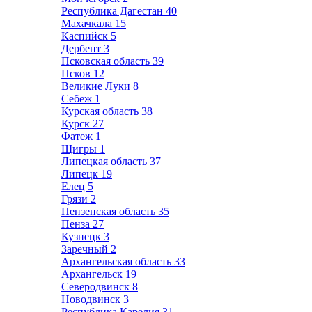
Республика Дагестан
40
Махачкала
15
Каспийск
5
Дербент
3
Псковская область
39
Псков
12
Великие Луки
8
Себеж
1
Курская область
38
Курск
27
Фатеж
1
Щигры
1
Липецкая область
37
Липецк
19
Елец
5
Грязи
2
Пензенская область
35
Пенза
27
Кузнецк
3
Заречный
2
Архангельская область
33
Архангельск
19
Северодвинск
8
Новодвинск
3
Республика Карелия
31