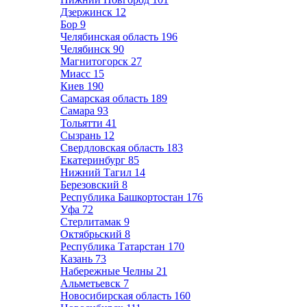
Дзержинск
12
Бор
9
Челябинская область
196
Челябинск
90
Магнитогорск
27
Миасс
15
Киев
190
Самарская область
189
Самара
93
Тольятти
41
Сызрань
12
Свердловская область
183
Екатеринбург
85
Нижний Тагил
14
Березовский
8
Республика Башкортостан
176
Уфа
72
Стерлитамак
9
Октябрьский
8
Республика Татарстан
170
Казань
73
Набережные Челны
21
Альметьевск
7
Новосибирская область
160