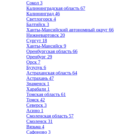
Сокол
3
Калининградская область
67
Калининград
46
Светлогорск
4
Балтийск
3
Ханты-Мансийский автономный округ
66
Нижневартовск
20
Сургут
18
Ханты-Мансийск
9
Оренбургская область
66
Оренбург
29
Орск
7
Бузулук
6
Астраханская область
64
Астрахань
47
Знаменск
1
Харабали
1
Томская область
61
Томск
42
Северск
3
Асино
1
Смоленская область
57
Смоленск
31
Вязьма
4
Сафоново
3