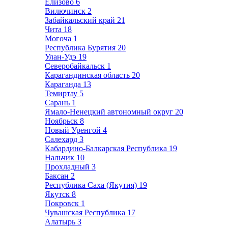
Елизово
6
Вилючинск
2
Забайкальский край
21
Чита
18
Могоча
1
Республика Бурятия
20
Улан-Удэ
19
Северобайкальск
1
Карагандинская область
20
Караганда
13
Темиртау
5
Сарань
1
Ямало-Ненецкий автономный округ
20
Ноябрьск
8
Новый Уренгой
4
Салехард
3
Кабардино-Балкарская Республика
19
Нальчик
10
Прохладный
3
Баксан
2
Республика Саха (Якутия)
19
Якутск
8
Покровск
1
Чувашская Республика
17
Алатырь
3