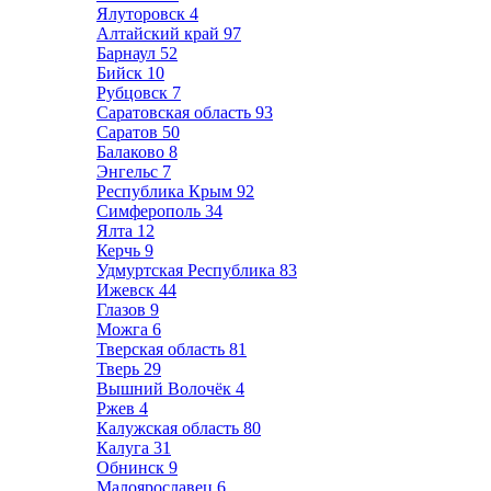
Ялуторовск
4
Алтайский край
97
Барнаул
52
Бийск
10
Рубцовск
7
Саратовская область
93
Саратов
50
Балаково
8
Энгельс
7
Республика Крым
92
Симферополь
34
Ялта
12
Керчь
9
Удмуртская Республика
83
Ижевск
44
Глазов
9
Можга
6
Тверская область
81
Тверь
29
Вышний Волочёк
4
Ржев
4
Калужская область
80
Калуга
31
Обнинск
9
Малоярославец
6