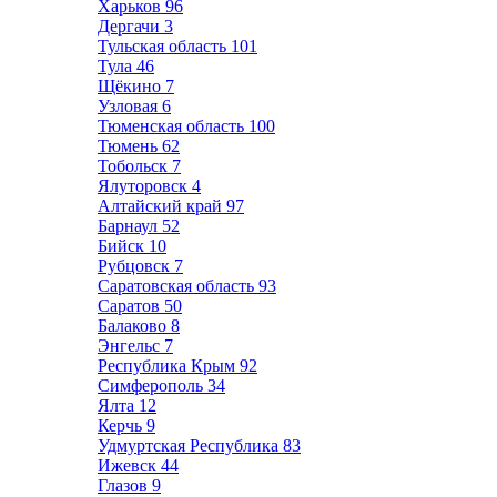
Харьков
96
Дергачи
3
Тульская область
101
Тула
46
Щёкино
7
Узловая
6
Тюменская область
100
Тюмень
62
Тобольск
7
Ялуторовск
4
Алтайский край
97
Барнаул
52
Бийск
10
Рубцовск
7
Саратовская область
93
Саратов
50
Балаково
8
Энгельс
7
Республика Крым
92
Симферополь
34
Ялта
12
Керчь
9
Удмуртская Республика
83
Ижевск
44
Глазов
9