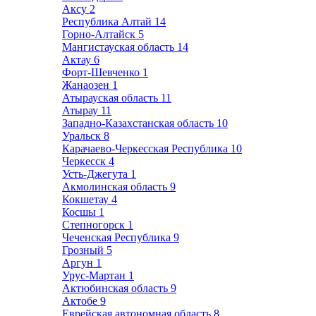
Аксу
2
Республика Алтай
14
Горно-Алтайск
5
Мангистауская область
14
Актау
6
Форт-Шевченко
1
Жанаозен
1
Атырауская область
11
Атырау
11
Западно-Казахстанская область
10
Уральск
8
Карачаево-Черкесская Республика
10
Черкесск
4
Усть-Джегута
1
Акмолинская область
9
Кокшетау
4
Косшы
1
Степногорск
1
Чеченская Республика
9
Грозный
5
Аргун
1
Урус-Мартан
1
Актюбинская область
9
Актобе
9
Еврейская автономная область
8