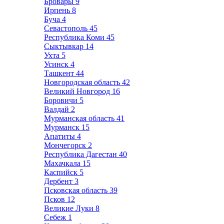
Бровары
9
Ирпень
8
Буча
4
Севастополь
45
Республика Коми
45
Сыктывкар
14
Ухта
5
Усинск
4
Ташкент
44
Новгородская область
42
Великий Новгород
16
Боровичи
5
Валдай
2
Мурманская область
41
Мурманск
15
Апатиты
4
Мончегорск
2
Республика Дагестан
40
Махачкала
15
Каспийск
5
Дербент
3
Псковская область
39
Псков
12
Великие Луки
8
Себеж
1