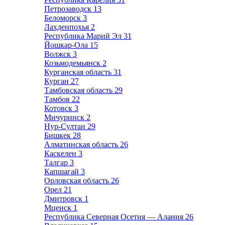
Петрозаводск
13
Беломорск
3
Лахденпохья
2
Республика Марий Эл
31
Йошкар-Ола
15
Волжск
3
Козьмодемьянск
2
Курганская область
31
Курган
27
Тамбовская область
29
Тамбов
22
Котовск
3
Мичуринск
2
Нур-Султан
29
Бишкек
28
Алматинская область
26
Каскелен
3
Талгар
3
Капшагай
3
Орловская область
26
Орел
21
Дмитровск
1
Мценск
1
Республика Северная Осетия — Алания
26