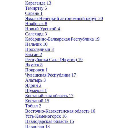
Караганда
13
Темиртау
5
Сарань
1
Ямало-Ненецкий автономный округ
20
Ноябрьск
8
Новый Уренгой
4
Салехард
3
Кабардино-Балкарская Республика
19
Нальчик
10
Прохладный
3
Баксан
2
Республика Саха (Якутия)
19
Якутск
8
Покровск
1
Чувашская Республика
17
Алатырь
3
Ядрин
2
Шумерля
1
Костанайская область
17
Костанай
15
Тобыл
2
Восточно-Казахстанская область
16
Усть-Каменогорск
16
Павлодарская область
15
Павлодар
13