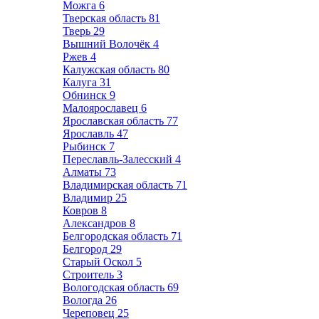
Можга
6
Тверская область
81
Тверь
29
Вышний Волочёк
4
Ржев
4
Калужская область
80
Калуга
31
Обнинск
9
Малоярославец
6
Ярославская область
77
Ярославль
47
Рыбинск
7
Переславль-Залесский
4
Алматы
73
Владимирская область
71
Владимир
25
Ковров
8
Александров
8
Белгородская область
71
Белгород
29
Старый Оскол
5
Строитель
3
Вологодская область
69
Вологда
26
Череповец
25