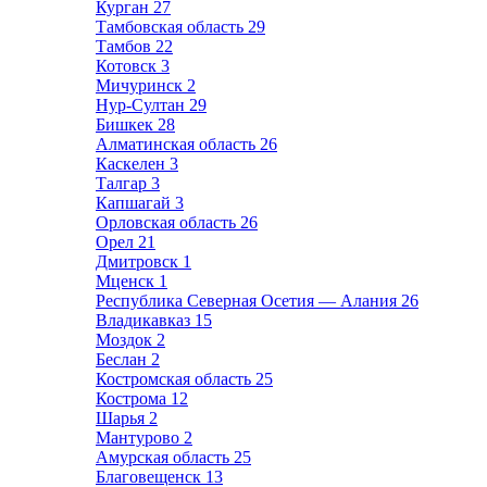
Курган
27
Тамбовская область
29
Тамбов
22
Котовск
3
Мичуринск
2
Нур-Султан
29
Бишкек
28
Алматинская область
26
Каскелен
3
Талгар
3
Капшагай
3
Орловская область
26
Орел
21
Дмитровск
1
Мценск
1
Республика Северная Осетия — Алания
26
Владикавказ
15
Моздок
2
Беслан
2
Костромская область
25
Кострома
12
Шарья
2
Мантурово
2
Амурская область
25
Благовещенск
13