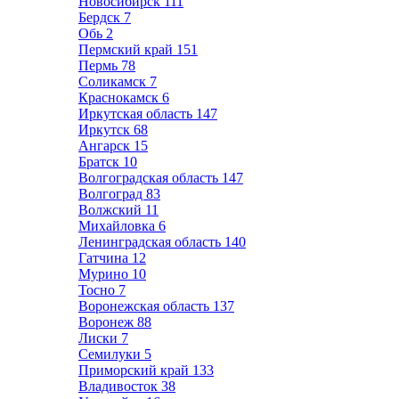
Новосибирск
111
Бердск
7
Обь
2
Пермский край
151
Пермь
78
Соликамск
7
Краснокамск
6
Иркутская область
147
Иркутск
68
Ангарск
15
Братск
10
Волгоградская область
147
Волгоград
83
Волжский
11
Михайловка
6
Ленинградская область
140
Гатчина
12
Мурино
10
Тосно
7
Воронежская область
137
Воронеж
88
Лиски
7
Семилуки
5
Приморский край
133
Владивосток
38