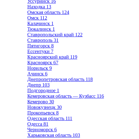
Уссурийск
16
Находка
13
Омская область
124
Омск
112
Калачинск
1
Тюкалинск
1
Ставропольский край
122
Ставрополь
31
Пятигорск
8
Ессентуки
7
Красноярский край
119
Красноярск
67
Норильск
9
Ачинск
6
Днепропетровская область
118
Днепр
103
Подгородное
1
Кемеровская область — Кузбасс
116
Кемерово
30
Новокузнецк
30
Прокопьевск
8
Одесская область
111
Одесса
81
Черноморск
6
Харьковская область
103