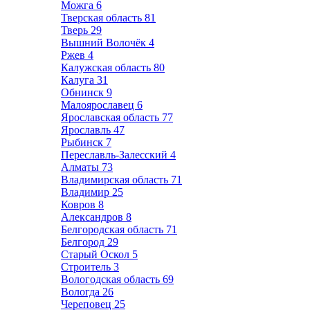
Можга
6
Тверская область
81
Тверь
29
Вышний Волочёк
4
Ржев
4
Калужская область
80
Калуга
31
Обнинск
9
Малоярославец
6
Ярославская область
77
Ярославль
47
Рыбинск
7
Переславль-Залесский
4
Алматы
73
Владимирская область
71
Владимир
25
Ковров
8
Александров
8
Белгородская область
71
Белгород
29
Старый Оскол
5
Строитель
3
Вологодская область
69
Вологда
26
Череповец
25