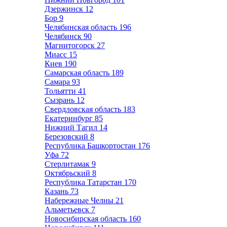
Дзержинск
12
Бор
9
Челябинская область
196
Челябинск
90
Магнитогорск
27
Миасс
15
Киев
190
Самарская область
189
Самара
93
Тольятти
41
Сызрань
12
Свердловская область
183
Екатеринбург
85
Нижний Тагил
14
Березовский
8
Республика Башкортостан
176
Уфа
72
Стерлитамак
9
Октябрьский
8
Республика Татарстан
170
Казань
73
Набережные Челны
21
Альметьевск
7
Новосибирская область
160