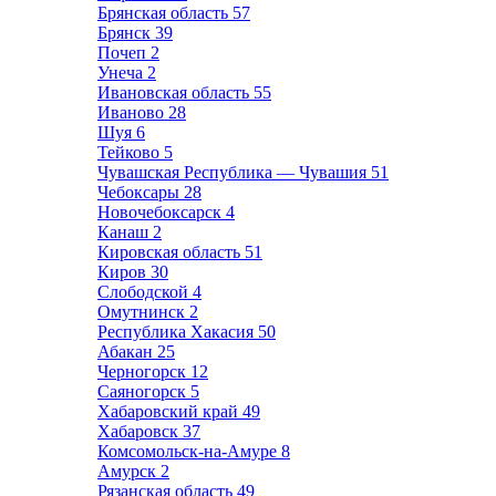
Брянская область
57
Брянск
39
Почеп
2
Унеча
2
Ивановская область
55
Иваново
28
Шуя
6
Тейково
5
Чувашская Республика — Чувашия
51
Чебоксары
28
Новочебоксарск
4
Канаш
2
Кировская область
51
Киров
30
Слободской
4
Омутнинск
2
Республика Хакасия
50
Абакан
25
Черногорск
12
Саяногорск
5
Хабаровский край
49
Хабаровск
37
Комсомольск-на-Амуре
8
Амурск
2
Рязанская область
49