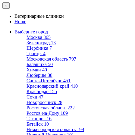
×
Ветеринарные клиники
Home
Выберите город
Москва
865
Зеленоград
13
Щербинка
7
Троицк
4
Московская область
797
Балашиха
50
Химки
40
Люберцы
38
Санкт-Петербург
451
Краснодарский край
410
Краснодар
155
Сочи
47
Новороссийск
28
Ростовская область
222
Ростов-на-Дону
109
Таганрог
16
Батайск
10
Нижегородская область
199
Нижний Новгород
101