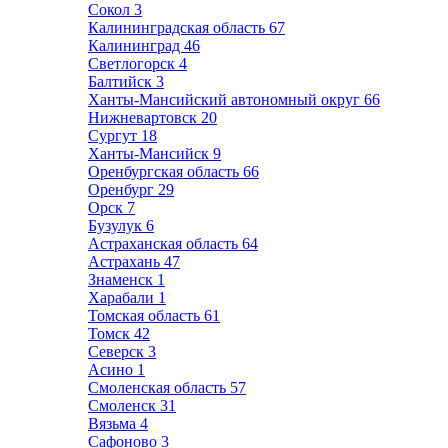
Сокол
3
Калининградская область
67
Калининград
46
Светлогорск
4
Балтийск
3
Ханты-Мансийский автономный округ
66
Нижневартовск
20
Сургут
18
Ханты-Мансийск
9
Оренбургская область
66
Оренбург
29
Орск
7
Бузулук
6
Астраханская область
64
Астрахань
47
Знаменск
1
Харабали
1
Томская область
61
Томск
42
Северск
3
Асино
1
Смоленская область
57
Смоленск
31
Вязьма
4
Сафоново
3