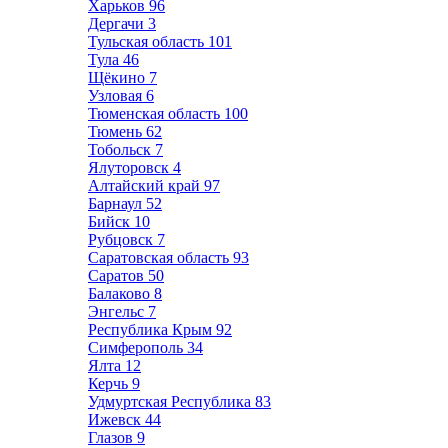
Харьков
96
Дергачи
3
Тульская область
101
Тула
46
Щёкино
7
Узловая
6
Тюменская область
100
Тюмень
62
Тобольск
7
Ялуторовск
4
Алтайский край
97
Барнаул
52
Бийск
10
Рубцовск
7
Саратовская область
93
Саратов
50
Балаково
8
Энгельс
7
Республика Крым
92
Симферополь
34
Ялта
12
Керчь
9
Удмуртская Республика
83
Ижевск
44
Глазов
9