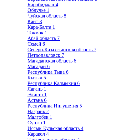
Биробиджан
4
Облучье
1
Чуйская область
8
Кант
3
Кара-Балта
1
Токмок
1
Абай область
7
Семей
6
Северо-Казахстанская область
7
Петропавловск
7
Магаданская область
6
Магадан
6
Республика Тыва
6
Кызыл
5
Республика Калмыкия
6
Лагань
1
Элиста
1
Астана
6
Республика Ингушетия
5
Назрань
2
Малгобек
1
Сунжа
1
Иссык-Кульская область
4
Каракол
4
Туркестанская область
4