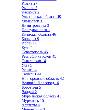
Рязань
27
Рыбное
3
Касимов
2
Ульяновская область
49
Ульяновск
31
Димитровград
3
Новоульяновск
1
Киевская область
46
Бровары
9
Ирпень
8
Буча
4
Севастополь
45
Республика Коми
45
Сыктывкар
14
Ухта
5
Усинск
4
Ташкент
44
Новгородская область
42
Великий Новгород
16
Боровичи
5
Валдай
2
Мурманская область
41
Мурманск
15
Апатиты
4
Мончегорск
2