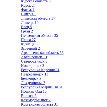
Курская область
38
Курск
27
Фатеж
1
Щигры
1
Липецкая область
37
Липецк
19
Елец
5
Грязи
2
Пензенская область
35
Пенза
27
Кузнецк
3
Заречный
2
Архангельская область
33
Архангельск
19
Северодвинск
8
Новодвинск
3
Республика Карелия
31
Петрозаводск
13
Беломорск
3
Лахденпохья
2
Республика Марий Эл
31
Йошкар-Ола
15
Волжск
3
Козьмодемьянск
2
Курганская область
31