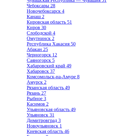
Чувашская Республика — Чувашия
51
Чебоксары
28
Новочебоксарск
4
Канаш
2
Кировская область
51
Киров
30
Слободской
4
Омутнинск
2
Республика Хакасия
50
Абакан
25
Черногорск
12
Саяногорск
5
Хабаровский край
49
Хабаровск
37
Комсомольск-на-Амуре
8
Амурск
2
Рязанская область
49
Рязань
27
Рыбное
3
Касимов
2
Ульяновская область
49
Ульяновск
31
Димитровград
3
Новоульяновск
1
Киевская область
46