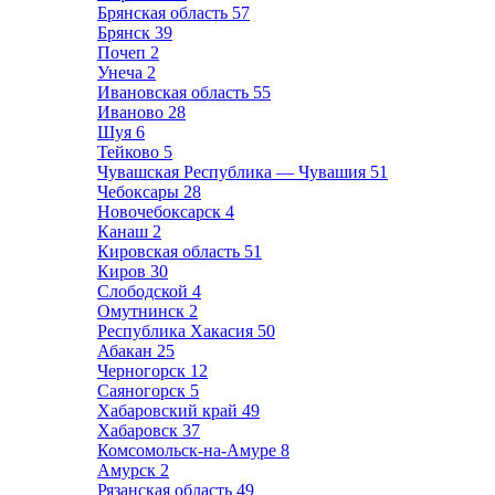
Брянская область
57
Брянск
39
Почеп
2
Унеча
2
Ивановская область
55
Иваново
28
Шуя
6
Тейково
5
Чувашская Республика — Чувашия
51
Чебоксары
28
Новочебоксарск
4
Канаш
2
Кировская область
51
Киров
30
Слободской
4
Омутнинск
2
Республика Хакасия
50
Абакан
25
Черногорск
12
Саяногорск
5
Хабаровский край
49
Хабаровск
37
Комсомольск-на-Амуре
8
Амурск
2
Рязанская область
49