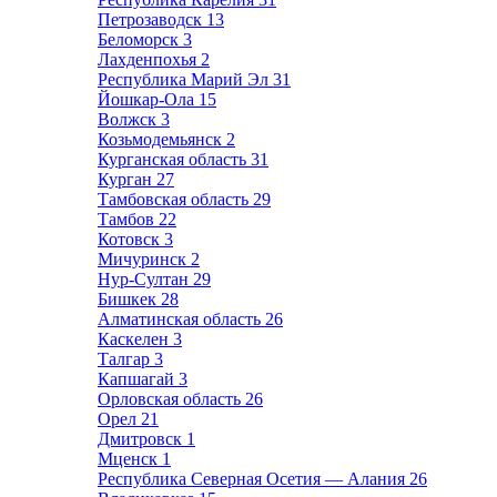
Петрозаводск
13
Беломорск
3
Лахденпохья
2
Республика Марий Эл
31
Йошкар-Ола
15
Волжск
3
Козьмодемьянск
2
Курганская область
31
Курган
27
Тамбовская область
29
Тамбов
22
Котовск
3
Мичуринск
2
Нур-Султан
29
Бишкек
28
Алматинская область
26
Каскелен
3
Талгар
3
Капшагай
3
Орловская область
26
Орел
21
Дмитровск
1
Мценск
1
Республика Северная Осетия — Алания
26