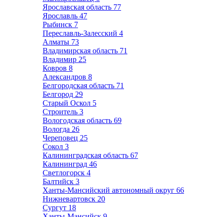
Ярославская область
77
Ярославль
47
Рыбинск
7
Переславль-Залесский
4
Алматы
73
Владимирская область
71
Владимир
25
Ковров
8
Александров
8
Белгородская область
71
Белгород
29
Старый Оскол
5
Строитель
3
Вологодская область
69
Вологда
26
Череповец
25
Сокол
3
Калининградская область
67
Калининград
46
Светлогорск
4
Балтийск
3
Ханты-Мансийский автономный округ
66
Нижневартовск
20
Сургут
18
Ханты-Мансийск
9