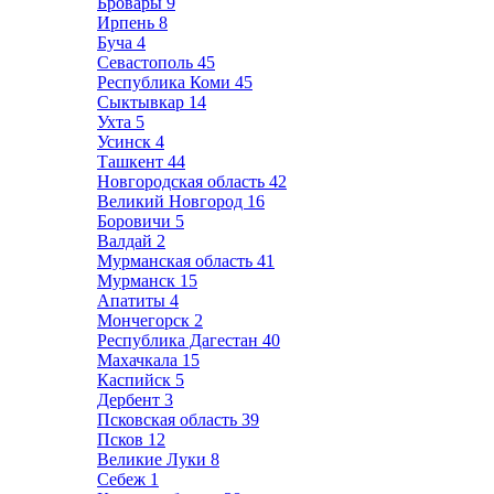
Бровары
9
Ирпень
8
Буча
4
Севастополь
45
Республика Коми
45
Сыктывкар
14
Ухта
5
Усинск
4
Ташкент
44
Новгородская область
42
Великий Новгород
16
Боровичи
5
Валдай
2
Мурманская область
41
Мурманск
15
Апатиты
4
Мончегорск
2
Республика Дагестан
40
Махачкала
15
Каспийск
5
Дербент
3
Псковская область
39
Псков
12
Великие Луки
8
Себеж
1