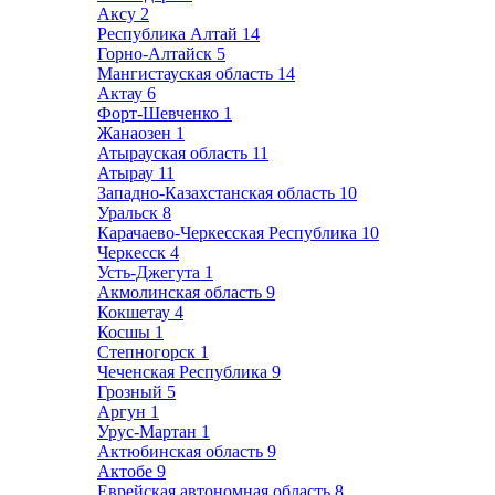
Аксу
2
Республика Алтай
14
Горно-Алтайск
5
Мангистауская область
14
Актау
6
Форт-Шевченко
1
Жанаозен
1
Атырауская область
11
Атырау
11
Западно-Казахстанская область
10
Уральск
8
Карачаево-Черкесская Республика
10
Черкесск
4
Усть-Джегута
1
Акмолинская область
9
Кокшетау
4
Косшы
1
Степногорск
1
Чеченская Республика
9
Грозный
5
Аргун
1
Урус-Мартан
1
Актюбинская область
9
Актобе
9
Еврейская автономная область
8