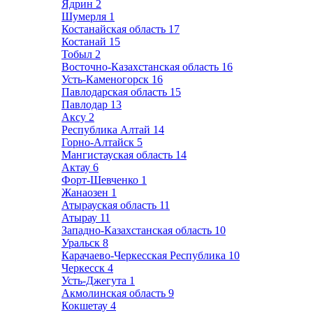
Ядрин
2
Шумерля
1
Костанайская область
17
Костанай
15
Тобыл
2
Восточно-Казахстанская область
16
Усть-Каменогорск
16
Павлодарская область
15
Павлодар
13
Аксу
2
Республика Алтай
14
Горно-Алтайск
5
Мангистауская область
14
Актау
6
Форт-Шевченко
1
Жанаозен
1
Атырауская область
11
Атырау
11
Западно-Казахстанская область
10
Уральск
8
Карачаево-Черкесская Республика
10
Черкесск
4
Усть-Джегута
1
Акмолинская область
9
Кокшетау
4