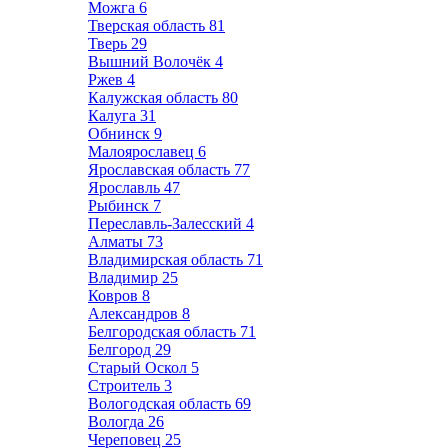
Можга
6
Тверская область
81
Тверь
29
Вышний Волочёк
4
Ржев
4
Калужская область
80
Калуга
31
Обнинск
9
Малоярославец
6
Ярославская область
77
Ярославль
47
Рыбинск
7
Переславль-Залесский
4
Алматы
73
Владимирская область
71
Владимир
25
Ковров
8
Александров
8
Белгородская область
71
Белгород
29
Старый Оскол
5
Строитель
3
Вологодская область
69
Вологда
26
Череповец
25