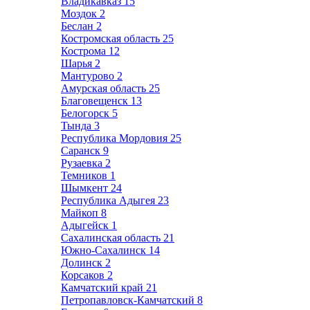
Владикавказ
15
Моздок
2
Беслан
2
Костромская область
25
Кострома
12
Шарья
2
Мантурово
2
Амурская область
25
Благовещенск
13
Белогорск
5
Тында
3
Республика Мордовия
25
Саранск
9
Рузаевка
2
Темников
1
Шымкент
24
Республика Адыгея
23
Майкоп
8
Адыгейск
1
Сахалинская область
21
Южно-Сахалинск
14
Долинск
2
Корсаков
2
Камчатский край
21
Петропавловск-Камчатский
8