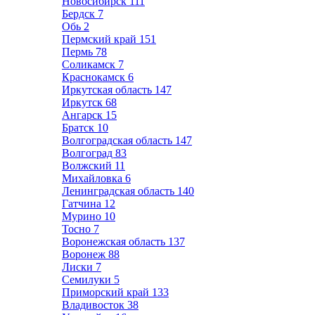
Новосибирск
111
Бердск
7
Обь
2
Пермский край
151
Пермь
78
Соликамск
7
Краснокамск
6
Иркутская область
147
Иркутск
68
Ангарск
15
Братск
10
Волгоградская область
147
Волгоград
83
Волжский
11
Михайловка
6
Ленинградская область
140
Гатчина
12
Мурино
10
Тосно
7
Воронежская область
137
Воронеж
88
Лиски
7
Семилуки
5
Приморский край
133
Владивосток
38