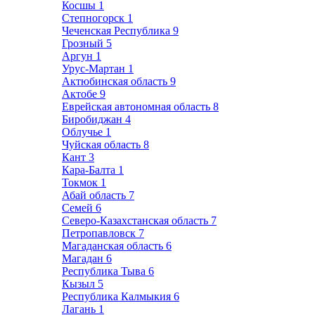
Косшы
1
Степногорск
1
Чеченская Республика
9
Грозный
5
Аргун
1
Урус-Мартан
1
Актюбинская область
9
Актобе
9
Еврейская автономная область
8
Биробиджан
4
Облучье
1
Чуйская область
8
Кант
3
Кара-Балта
1
Токмок
1
Абай область
7
Семей
6
Северо-Казахстанская область
7
Петропавловск
7
Магаданская область
6
Магадан
6
Республика Тыва
6
Кызыл
5
Республика Калмыкия
6
Лагань
1