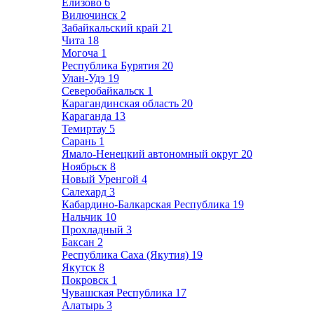
Елизово
6
Вилючинск
2
Забайкальский край
21
Чита
18
Могоча
1
Республика Бурятия
20
Улан-Удэ
19
Северобайкальск
1
Карагандинская область
20
Караганда
13
Темиртау
5
Сарань
1
Ямало-Ненецкий автономный округ
20
Ноябрьск
8
Новый Уренгой
4
Салехард
3
Кабардино-Балкарская Республика
19
Нальчик
10
Прохладный
3
Баксан
2
Республика Саха (Якутия)
19
Якутск
8
Покровск
1
Чувашская Республика
17
Алатырь
3