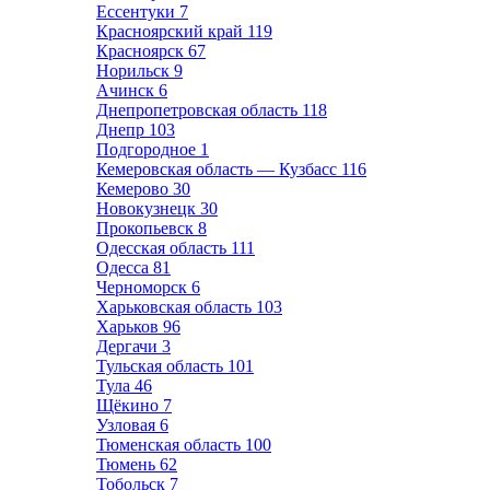
Ессентуки
7
Красноярский край
119
Красноярск
67
Норильск
9
Ачинск
6
Днепропетровская область
118
Днепр
103
Подгородное
1
Кемеровская область — Кузбасс
116
Кемерово
30
Новокузнецк
30
Прокопьевск
8
Одесская область
111
Одесса
81
Черноморск
6
Харьковская область
103
Харьков
96
Дергачи
3
Тульская область
101
Тула
46
Щёкино
7
Узловая
6
Тюменская область
100
Тюмень
62
Тобольск
7