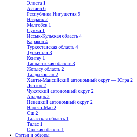
Элиста
1
Астана
6
Республика Ингушетия
5
Назрань
2
Малгобек
1
Сунжа
1
Иссык-Кульская область
4
Каракол
4
Туркестанская область
4
Туркестан
3
Кентау
1
Ташкентская область
3
Жетысу область
2
Талдыкорган
2
Ханты-Мансийский автономный округ — Югра
2
Лянтор
2
Чукотский автономный округ
2
Анадырь
2
Ненецкий автономный округ
2
Нарьян-Мар
2
Ош
2
Таласская область
1
Талас
1
Ошская область
1
Статьи и обзоры