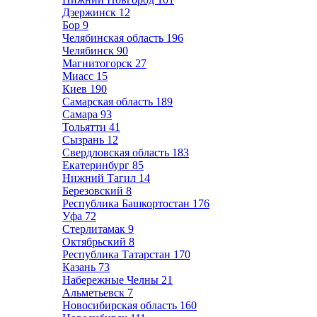
Дзержинск
12
Бор
9
Челябинская область
196
Челябинск
90
Магнитогорск
27
Миасс
15
Киев
190
Самарская область
189
Самара
93
Тольятти
41
Сызрань
12
Свердловская область
183
Екатеринбург
85
Нижний Тагил
14
Березовский
8
Республика Башкортостан
176
Уфа
72
Стерлитамак
9
Октябрьский
8
Республика Татарстан
170
Казань
73
Набережные Челны
21
Альметьевск
7
Новосибирская область
160