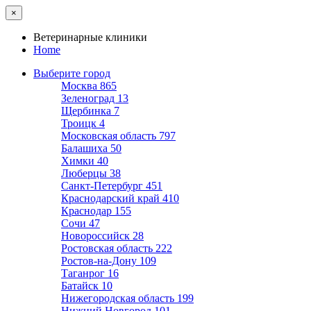
×
Ветеринарные клиники
Home
Выберите город
Москва
865
Зеленоград
13
Щербинка
7
Троицк
4
Московская область
797
Балашиха
50
Химки
40
Люберцы
38
Санкт-Петербург
451
Краснодарский край
410
Краснодар
155
Сочи
47
Новороссийск
28
Ростовская область
222
Ростов-на-Дону
109
Таганрог
16
Батайск
10
Нижегородская область
199
Нижний Новгород
101