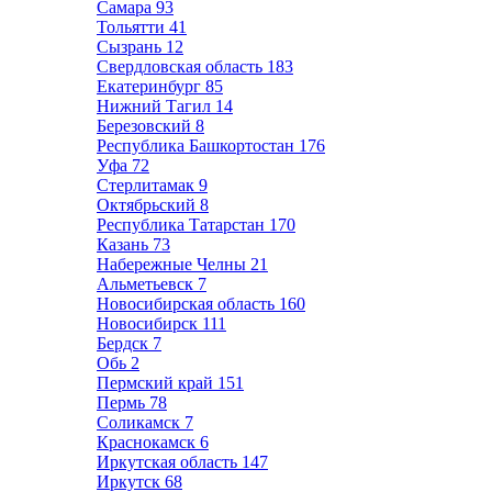
Самара
93
Тольятти
41
Сызрань
12
Свердловская область
183
Екатеринбург
85
Нижний Тагил
14
Березовский
8
Республика Башкортостан
176
Уфа
72
Стерлитамак
9
Октябрьский
8
Республика Татарстан
170
Казань
73
Набережные Челны
21
Альметьевск
7
Новосибирская область
160
Новосибирск
111
Бердск
7
Обь
2
Пермский край
151
Пермь
78
Соликамск
7
Краснокамск
6
Иркутская область
147
Иркутск
68