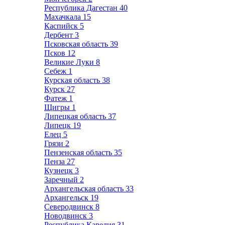
Республика Дагестан
40
Махачкала
15
Каспийск
5
Дербент
3
Псковская область
39
Псков
12
Великие Луки
8
Себеж
1
Курская область
38
Курск
27
Фатеж
1
Щигры
1
Липецкая область
37
Липецк
19
Елец
5
Грязи
2
Пензенская область
35
Пенза
27
Кузнецк
3
Заречный
2
Архангельская область
33
Архангельск
19
Северодвинск
8
Новодвинск
3
Республика Карелия
31