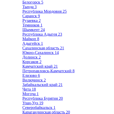
Белогорск
5
Тында
3
Республика Мордовия
25
Саранск
9
Рузаевка
2
Темников
1
Шымкент
24
Республика Адыгея
23
Майкоп
8
Адыгейск
1
Сахалинская область
21
Южно-Сахалинск
14
Долинск
2
Корсаков
2
Камчатский край
21
Петропавловск-Камчатский
8
Елизово
6
Вилючинск
2
Забайкальский край
21
Чита
18
Могоча
1
Республика Бурятия
20
Улан-Удэ
19
Северобайкальск
1
Карагандинская область
20