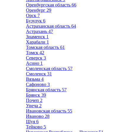
Оренбургская область
66
Оренбург
29
Орск
7
Бузулук
6
Астраханская область
64
Астрахань
47
Знаменск
1
Харабали
1
Томская область
61
Томск
42
Северск
3
Асино
1
Смоленская область
57
Смоленск
31
Вязьма
4
Сафоново
3
Брянская область
57
Брянск
39
Почеп
2
Унеча
2
Ивановская область
55
Иваново
28
Шуя
6
Тейково
5