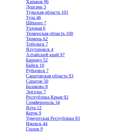
Харьков
96
Дергачи
3
Тульская область
101
Тула
46
Щёкино
7
Узловая
6
Тюменская область
100
Тюмень
62
Тобольск
7
Ялуторовск
4
Алтайский край
97
Барнаул
52
Бийск
10
Рубцовск
7
Саратовская область
93
Саратов
50
Балаково
8
Энгельс
7
Республика Крым
92
Симферополь
34
Ялта
12
Керчь
9
Удмуртская Республика
83
Ижевск
44
Глазов
9