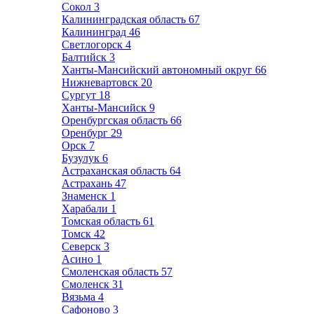
Сокол
3
Калининградская область
67
Калининград
46
Светлогорск
4
Балтийск
3
Ханты-Мансийский автономный округ
66
Нижневартовск
20
Сургут
18
Ханты-Мансийск
9
Оренбургская область
66
Оренбург
29
Орск
7
Бузулук
6
Астраханская область
64
Астрахань
47
Знаменск
1
Харабали
1
Томская область
61
Томск
42
Северск
3
Асино
1
Смоленская область
57
Смоленск
31
Вязьма
4
Сафоново
3