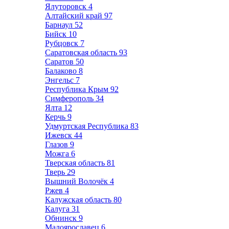
Ялуторовск
4
Алтайский край
97
Барнаул
52
Бийск
10
Рубцовск
7
Саратовская область
93
Саратов
50
Балаково
8
Энгельс
7
Республика Крым
92
Симферополь
34
Ялта
12
Керчь
9
Удмуртская Республика
83
Ижевск
44
Глазов
9
Можга
6
Тверская область
81
Тверь
29
Вышний Волочёк
4
Ржев
4
Калужская область
80
Калуга
31
Обнинск
9
Малоярославец
6