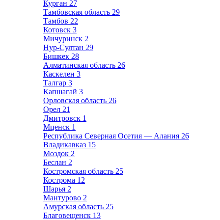
Курган
27
Тамбовская область
29
Тамбов
22
Котовск
3
Мичуринск
2
Нур-Султан
29
Бишкек
28
Алматинская область
26
Каскелен
3
Талгар
3
Капшагай
3
Орловская область
26
Орел
21
Дмитровск
1
Мценск
1
Республика Северная Осетия — Алания
26
Владикавказ
15
Моздок
2
Беслан
2
Костромская область
25
Кострома
12
Шарья
2
Мантурово
2
Амурская область
25
Благовещенск
13