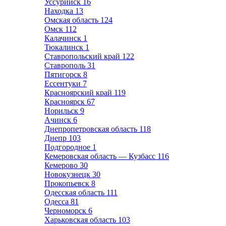
Уссурийск
16
Находка
13
Омская область
124
Омск
112
Калачинск
1
Тюкалинск
1
Ставропольский край
122
Ставрополь
31
Пятигорск
8
Ессентуки
7
Красноярский край
119
Красноярск
67
Норильск
9
Ачинск
6
Днепропетровская область
118
Днепр
103
Подгородное
1
Кемеровская область — Кузбасс
116
Кемерово
30
Новокузнецк
30
Прокопьевск
8
Одесская область
111
Одесса
81
Черноморск
6
Харьковская область
103