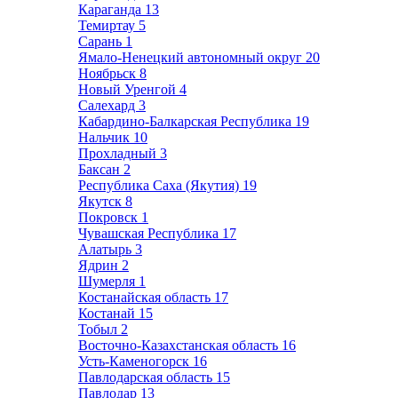
Караганда
13
Темиртау
5
Сарань
1
Ямало-Ненецкий автономный округ
20
Ноябрьск
8
Новый Уренгой
4
Салехард
3
Кабардино-Балкарская Республика
19
Нальчик
10
Прохладный
3
Баксан
2
Республика Саха (Якутия)
19
Якутск
8
Покровск
1
Чувашская Республика
17
Алатырь
3
Ядрин
2
Шумерля
1
Костанайская область
17
Костанай
15
Тобыл
2
Восточно-Казахстанская область
16
Усть-Каменогорск
16
Павлодарская область
15
Павлодар
13