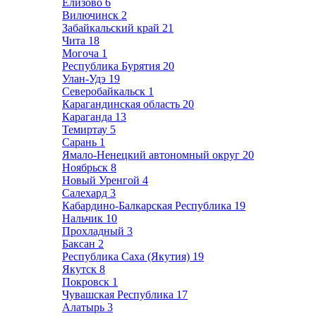
Елизово
6
Вилючинск
2
Забайкальский край
21
Чита
18
Могоча
1
Республика Бурятия
20
Улан-Удэ
19
Северобайкальск
1
Карагандинская область
20
Караганда
13
Темиртау
5
Сарань
1
Ямало-Ненецкий автономный округ
20
Ноябрьск
8
Новый Уренгой
4
Салехард
3
Кабардино-Балкарская Республика
19
Нальчик
10
Прохладный
3
Баксан
2
Республика Саха (Якутия)
19
Якутск
8
Покровск
1
Чувашская Республика
17
Алатырь
3