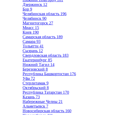
Дзержинск
12
Бор
9
Челябинская область
196
Челябинск
90
Магнитогорск
27
Миасс
15
Киев
190
Самарская область
189
Самара
93
Тольятти
41
Сызрань
12
Свердловская область
183
Екатеринбург
85
Нижний Тагил
14
Березовский
8
Республика Башкортостан
176
Уфа
72
Стерлитамак
9
Октябрьский
8
Республика Татарстан
170
Казань
73
Набережные Челны
21
Альметьевск
7
Новосибирская область
160