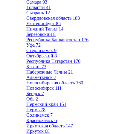
Самара
93
Тольятти
41
Сызрань
12
Свердловская область
183
Екатеринбург
85
Нижний Тагил
14
Березовский
8
Республика Башкортостан
176
Уфа
72
Стерлитамак
9
Октябрьский
8
Республика Татарстан
170
Казань
73
Набережные Челны
21
Альметьевск
7
Новосибирская область
160
Новосибирск
111
Бердск
7
Обь
2
Пермский край
151
Пермь
78
Соликамск
7
Краснокамск
6
Иркутская область
147
Иркутск
68