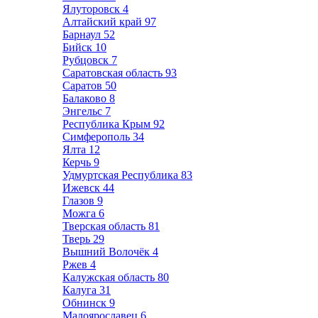
Ялуторовск
4
Алтайский край
97
Барнаул
52
Бийск
10
Рубцовск
7
Саратовская область
93
Саратов
50
Балаково
8
Энгельс
7
Республика Крым
92
Симферополь
34
Ялта
12
Керчь
9
Удмуртская Республика
83
Ижевск
44
Глазов
9
Можга
6
Тверская область
81
Тверь
29
Вышний Волочёк
4
Ржев
4
Калужская область
80
Калуга
31
Обнинск
9
Малоярославец
6