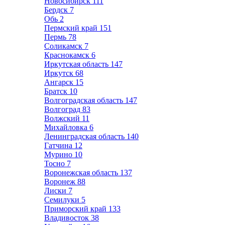
Новосибирск
111
Бердск
7
Обь
2
Пермский край
151
Пермь
78
Соликамск
7
Краснокамск
6
Иркутская область
147
Иркутск
68
Ангарск
15
Братск
10
Волгоградская область
147
Волгоград
83
Волжский
11
Михайловка
6
Ленинградская область
140
Гатчина
12
Мурино
10
Тосно
7
Воронежская область
137
Воронеж
88
Лиски
7
Семилуки
5
Приморский край
133
Владивосток
38