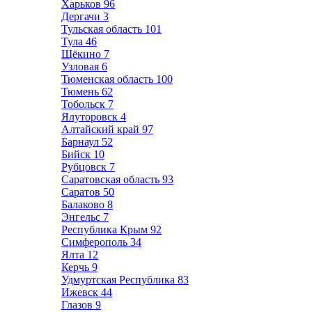
Харьков
96
Дергачи
3
Тульская область
101
Тула
46
Щёкино
7
Узловая
6
Тюменская область
100
Тюмень
62
Тобольск
7
Ялуторовск
4
Алтайский край
97
Барнаул
52
Бийск
10
Рубцовск
7
Саратовская область
93
Саратов
50
Балаково
8
Энгельс
7
Республика Крым
92
Симферополь
34
Ялта
12
Керчь
9
Удмуртская Республика
83
Ижевск
44
Глазов
9