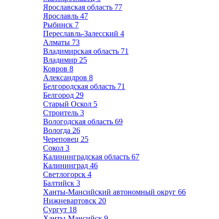
Ярославская область
77
Ярославль
47
Рыбинск
7
Переславль-Залесский
4
Алматы
73
Владимирская область
71
Владимир
25
Ковров
8
Александров
8
Белгородская область
71
Белгород
29
Старый Оскол
5
Строитель
3
Вологодская область
69
Вологда
26
Череповец
25
Сокол
3
Калининградская область
67
Калининград
46
Светлогорск
4
Балтийск
3
Ханты-Мансийский автономный округ
66
Нижневартовск
20
Сургут
18
Ханты-Мансийск
9