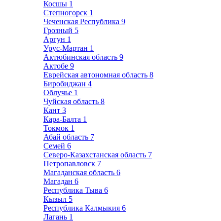
Косшы
1
Степногорск
1
Чеченская Республика
9
Грозный
5
Аргун
1
Урус-Мартан
1
Актюбинская область
9
Актобе
9
Еврейская автономная область
8
Биробиджан
4
Облучье
1
Чуйская область
8
Кант
3
Кара-Балта
1
Токмок
1
Абай область
7
Семей
6
Северо-Казахстанская область
7
Петропавловск
7
Магаданская область
6
Магадан
6
Республика Тыва
6
Кызыл
5
Республика Калмыкия
6
Лагань
1