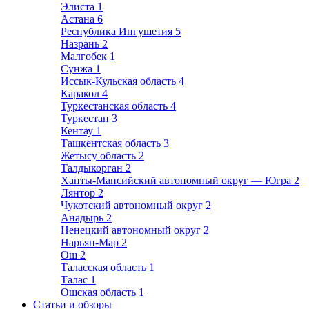
Элиста
1
Астана
6
Республика Ингушетия
5
Назрань
2
Малгобек
1
Сунжа
1
Иссык-Кульская область
4
Каракол
4
Туркестанская область
4
Туркестан
3
Кентау
1
Ташкентская область
3
Жетысу область
2
Талдыкорган
2
Ханты-Мансийский автономный округ — Югра
2
Лянтор
2
Чукотский автономный округ
2
Анадырь
2
Ненецкий автономный округ
2
Нарьян-Мар
2
Ош
2
Таласская область
1
Талас
1
Ошская область
1
Статьи и обзоры