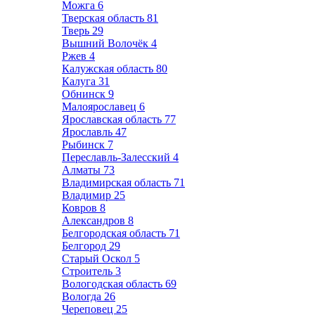
Можга
6
Тверская область
81
Тверь
29
Вышний Волочёк
4
Ржев
4
Калужская область
80
Калуга
31
Обнинск
9
Малоярославец
6
Ярославская область
77
Ярославль
47
Рыбинск
7
Переславль-Залесский
4
Алматы
73
Владимирская область
71
Владимир
25
Ковров
8
Александров
8
Белгородская область
71
Белгород
29
Старый Оскол
5
Строитель
3
Вологодская область
69
Вологда
26
Череповец
25