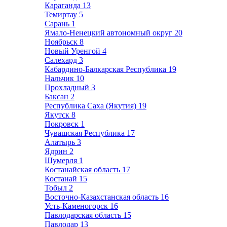
Караганда
13
Темиртау
5
Сарань
1
Ямало-Ненецкий автономный округ
20
Ноябрьск
8
Новый Уренгой
4
Салехард
3
Кабардино-Балкарская Республика
19
Нальчик
10
Прохладный
3
Баксан
2
Республика Саха (Якутия)
19
Якутск
8
Покровск
1
Чувашская Республика
17
Алатырь
3
Ядрин
2
Шумерля
1
Костанайская область
17
Костанай
15
Тобыл
2
Восточно-Казахстанская область
16
Усть-Каменогорск
16
Павлодарская область
15
Павлодар
13