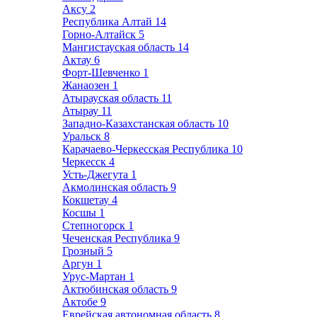
Аксу
2
Республика Алтай
14
Горно-Алтайск
5
Мангистауская область
14
Актау
6
Форт-Шевченко
1
Жанаозен
1
Атырауская область
11
Атырау
11
Западно-Казахстанская область
10
Уральск
8
Карачаево-Черкесская Республика
10
Черкесск
4
Усть-Джегута
1
Акмолинская область
9
Кокшетау
4
Косшы
1
Степногорск
1
Чеченская Республика
9
Грозный
5
Аргун
1
Урус-Мартан
1
Актюбинская область
9
Актобе
9
Еврейская автономная область
8