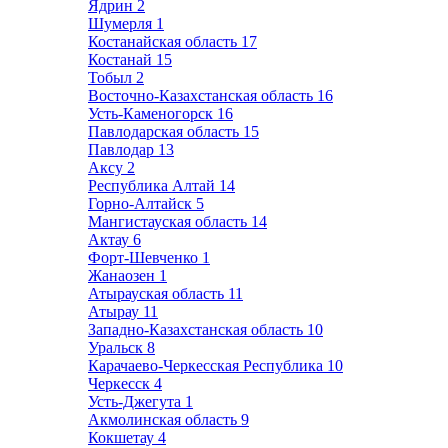
Ядрин
2
Шумерля
1
Костанайская область
17
Костанай
15
Тобыл
2
Восточно-Казахстанская область
16
Усть-Каменогорск
16
Павлодарская область
15
Павлодар
13
Аксу
2
Республика Алтай
14
Горно-Алтайск
5
Мангистауская область
14
Актау
6
Форт-Шевченко
1
Жанаозен
1
Атырауская область
11
Атырау
11
Западно-Казахстанская область
10
Уральск
8
Карачаево-Черкесская Республика
10
Черкесск
4
Усть-Джегута
1
Акмолинская область
9
Кокшетау
4