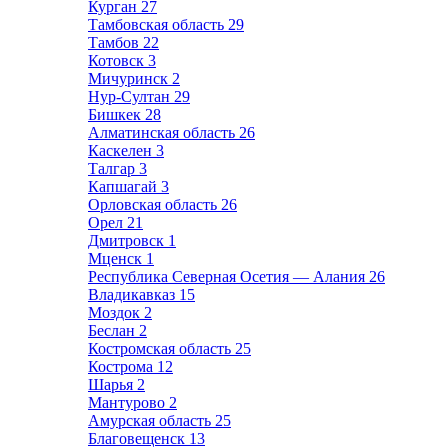
Курган
27
Тамбовская область
29
Тамбов
22
Котовск
3
Мичуринск
2
Нур-Султан
29
Бишкек
28
Алматинская область
26
Каскелен
3
Талгар
3
Капшагай
3
Орловская область
26
Орел
21
Дмитровск
1
Мценск
1
Республика Северная Осетия — Алания
26
Владикавказ
15
Моздок
2
Беслан
2
Костромская область
25
Кострома
12
Шарья
2
Мантурово
2
Амурская область
25
Благовещенск
13