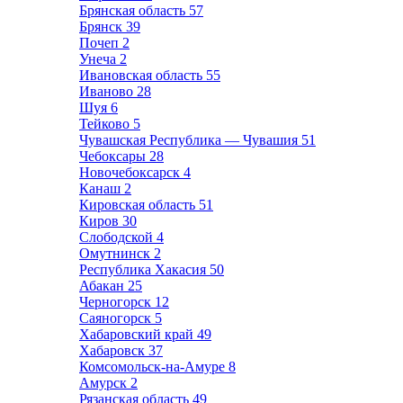
Брянская область
57
Брянск
39
Почеп
2
Унеча
2
Ивановская область
55
Иваново
28
Шуя
6
Тейково
5
Чувашская Республика — Чувашия
51
Чебоксары
28
Новочебоксарск
4
Канаш
2
Кировская область
51
Киров
30
Слободской
4
Омутнинск
2
Республика Хакасия
50
Абакан
25
Черногорск
12
Саяногорск
5
Хабаровский край
49
Хабаровск
37
Комсомольск-на-Амуре
8
Амурск
2
Рязанская область
49