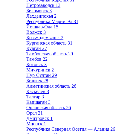
Петрозаводск
13
Беломорск
3
Лахденпохья
2
Республика Марий Эл
31
Йошкар-Ола
15
Волжск
3
Козьмодемьянск
2
Курганская область
31
Курган
27
Тамбовская область
29
Тамбов
22
Котовск
3
Мичуринск
2
Нур-Султан
29
Бишкек
28
Алматинская область
26
Каскелен
3
Талгар
3
Капшагай
3
Орловская область
26
Орел
21
Дмитровск
1
Мценск
1
Республика Северная Осетия — Алания
26