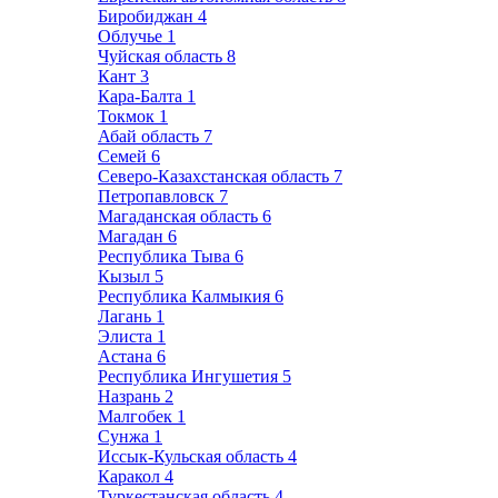
Биробиджан
4
Облучье
1
Чуйская область
8
Кант
3
Кара-Балта
1
Токмок
1
Абай область
7
Семей
6
Северо-Казахстанская область
7
Петропавловск
7
Магаданская область
6
Магадан
6
Республика Тыва
6
Кызыл
5
Республика Калмыкия
6
Лагань
1
Элиста
1
Астана
6
Республика Ингушетия
5
Назрань
2
Малгобек
1
Сунжа
1
Иссык-Кульская область
4
Каракол
4
Туркестанская область
4