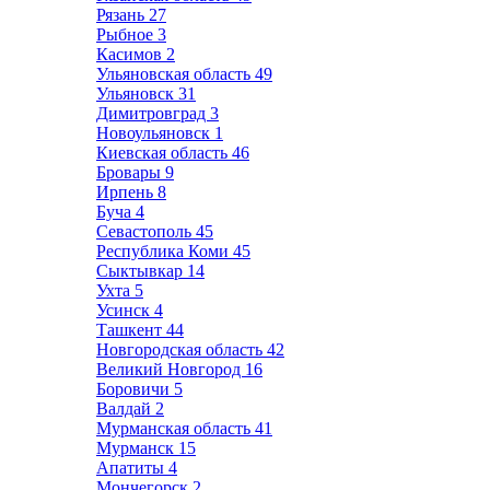
Рязань
27
Рыбное
3
Касимов
2
Ульяновская область
49
Ульяновск
31
Димитровград
3
Новоульяновск
1
Киевская область
46
Бровары
9
Ирпень
8
Буча
4
Севастополь
45
Республика Коми
45
Сыктывкар
14
Ухта
5
Усинск
4
Ташкент
44
Новгородская область
42
Великий Новгород
16
Боровичи
5
Валдай
2
Мурманская область
41
Мурманск
15
Апатиты
4
Мончегорск
2