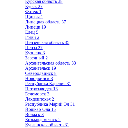
Курская область
38
Курск
27
Фатеж
1
Щигры
1
Липецкая область
37
Липецк
19
Елец
5
Грязи
2
Пензенская область
35
Пенза
27
Кузнецк
3
Заречный
2
Архангельская область
33
Архангельск
19
Северодвинск
8
Новодвинск
3
Республика Карелия
31
Петрозаводск
13
Беломорск
3
Лахденпохья
2
Республика Марий Эл
31
Йошкар-Ола
15
Волжск
3
Козьмодемьянск
2
Курганская область
31