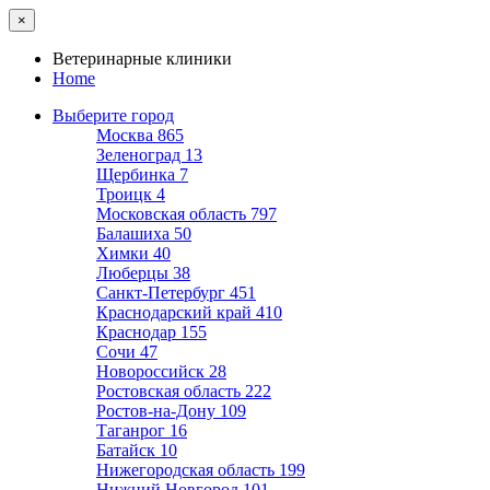
×
Ветеринарные клиники
Home
Выберите город
Москва
865
Зеленоград
13
Щербинка
7
Троицк
4
Московская область
797
Балашиха
50
Химки
40
Люберцы
38
Санкт-Петербург
451
Краснодарский край
410
Краснодар
155
Сочи
47
Новороссийск
28
Ростовская область
222
Ростов-на-Дону
109
Таганрог
16
Батайск
10
Нижегородская область
199
Нижний Новгород
101