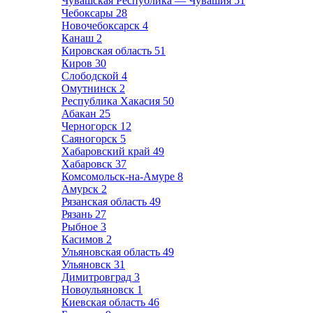
Чувашская Республика — Чувашия
51
Чебоксары
28
Новочебоксарск
4
Канаш
2
Кировская область
51
Киров
30
Слободской
4
Омутнинск
2
Республика Хакасия
50
Абакан
25
Черногорск
12
Саяногорск
5
Хабаровский край
49
Хабаровск
37
Комсомольск-на-Амуре
8
Амурск
2
Рязанская область
49
Рязань
27
Рыбное
3
Касимов
2
Ульяновская область
49
Ульяновск
31
Димитровград
3
Новоульяновск
1
Киевская область
46