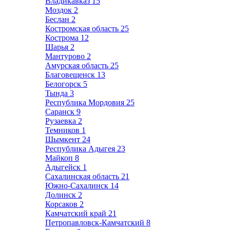
Владикавказ
15
Моздок
2
Беслан
2
Костромская область
25
Кострома
12
Шарья
2
Мантурово
2
Амурская область
25
Благовещенск
13
Белогорск
5
Тында
3
Республика Мордовия
25
Саранск
9
Рузаевка
2
Темников
1
Шымкент
24
Республика Адыгея
23
Майкоп
8
Адыгейск
1
Сахалинская область
21
Южно-Сахалинск
14
Долинск
2
Корсаков
2
Камчатский край
21
Петропавловск-Камчатский
8