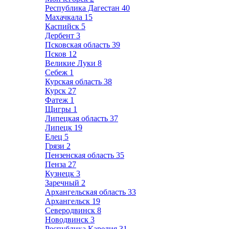
Республика Дагестан
40
Махачкала
15
Каспийск
5
Дербент
3
Псковская область
39
Псков
12
Великие Луки
8
Себеж
1
Курская область
38
Курск
27
Фатеж
1
Щигры
1
Липецкая область
37
Липецк
19
Елец
5
Грязи
2
Пензенская область
35
Пенза
27
Кузнецк
3
Заречный
2
Архангельская область
33
Архангельск
19
Северодвинск
8
Новодвинск
3
Республика Карелия
31