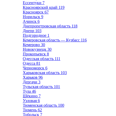
Ессентуки
7
Красноярский край
119
Красноярск
67
Норильск
9
Ачинск
6
Днепропетровская область
118
Днепр
103
Подгородное
1
Кемеровская область — Кузбасс
116
Кемерово
30
Новокузнецк
30
Прокопьевск
8
Одесская область
111
Одесса
81
Черноморск
6
Харьковская область
103
Харьков
96
Дергачи
3
Тульская область
101
Тула
46
Щёкино
7
Узловая
6
Тюменская область
100
Тюмень
62
Тобольск
7