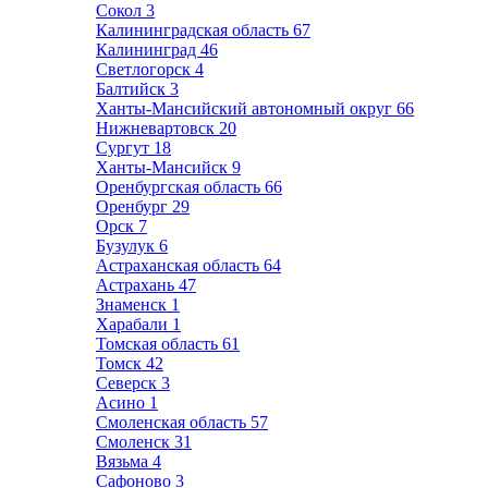
Сокол
3
Калининградская область
67
Калининград
46
Светлогорск
4
Балтийск
3
Ханты-Мансийский автономный округ
66
Нижневартовск
20
Сургут
18
Ханты-Мансийск
9
Оренбургская область
66
Оренбург
29
Орск
7
Бузулук
6
Астраханская область
64
Астрахань
47
Знаменск
1
Харабали
1
Томская область
61
Томск
42
Северск
3
Асино
1
Смоленская область
57
Смоленск
31
Вязьма
4
Сафоново
3