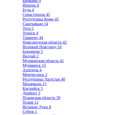
Бровары
9
Ирпень
8
Буча
4
Севастополь
45
Республика Коми
45
Сыктывкар
14
Ухта
5
Усинск
4
Ташкент
44
Новгородская область
42
Великий Новгород
16
Боровичи
5
Валдай
2
Мурманская область
41
Мурманск
15
Апатиты
4
Мончегорск
2
Республика Дагестан
40
Махачкала
15
Каспийск
5
Дербент
3
Псковская область
39
Псков
12
Великие Луки
8
Себеж
1