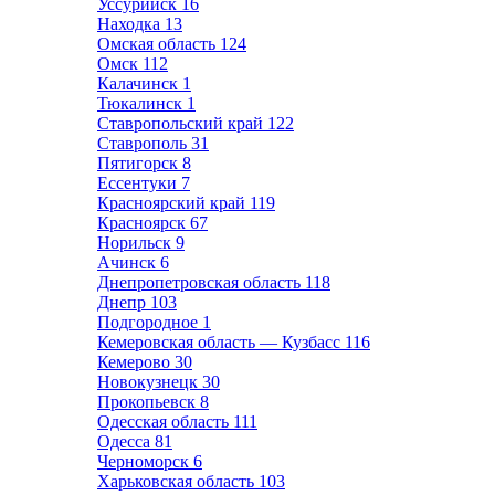
Уссурийск
16
Находка
13
Омская область
124
Омск
112
Калачинск
1
Тюкалинск
1
Ставропольский край
122
Ставрополь
31
Пятигорск
8
Ессентуки
7
Красноярский край
119
Красноярск
67
Норильск
9
Ачинск
6
Днепропетровская область
118
Днепр
103
Подгородное
1
Кемеровская область — Кузбасс
116
Кемерово
30
Новокузнецк
30
Прокопьевск
8
Одесская область
111
Одесса
81
Черноморск
6
Харьковская область
103