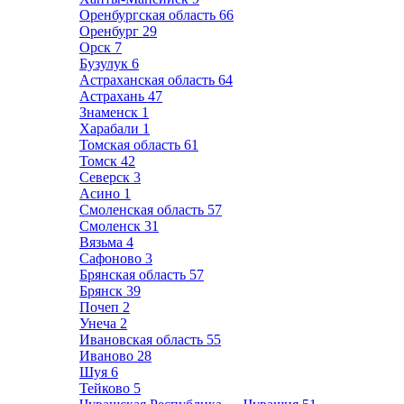
Оренбургская область
66
Оренбург
29
Орск
7
Бузулук
6
Астраханская область
64
Астрахань
47
Знаменск
1
Харабали
1
Томская область
61
Томск
42
Северск
3
Асино
1
Смоленская область
57
Смоленск
31
Вязьма
4
Сафоново
3
Брянская область
57
Брянск
39
Почеп
2
Унеча
2
Ивановская область
55
Иваново
28
Шуя
6
Тейково
5