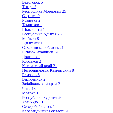
Белогорск
5
Тында
3
Республика Мордовия
25
Саранск
9
Рузаевка
2
Темников
1
Шымкент
24
Республика Адыгея
23
Майкоп
8
Адыгейск
1
Сахалинская область
21
Южно-Сахалинск
14
Долинск
2
Корсаков
2
Камчатский край
21
Петропавловск-Камчатский
8
Елизово
6
Вилючинск
2
Забайкальский край
21
Чита
18
Могоча
1
Республика Бурятия
20
Улан-Удэ
19
Северобайкальск
1
Карагандинская область
20