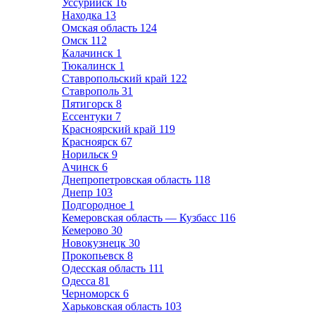
Уссурийск
16
Находка
13
Омская область
124
Омск
112
Калачинск
1
Тюкалинск
1
Ставропольский край
122
Ставрополь
31
Пятигорск
8
Ессентуки
7
Красноярский край
119
Красноярск
67
Норильск
9
Ачинск
6
Днепропетровская область
118
Днепр
103
Подгородное
1
Кемеровская область — Кузбасс
116
Кемерово
30
Новокузнецк
30
Прокопьевск
8
Одесская область
111
Одесса
81
Черноморск
6
Харьковская область
103