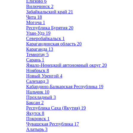
Елизово
6
Вилючинск
2
Забайкальский край
21
Чита
18
Могоча
1
Республика Бурятия
20
Улан-Удэ
19
Северобайкальск
1
Карагандинская область
20
Караганда
13
Темиртау
5
Сарань
1
Ямало-Ненецкий автономный округ
20
Ноябрьск
8
Новый Уренгой
4
Салехард
3
Кабардино-Балкарская Республика
19
Нальчик
10
Прохладный
3
Баксан
2
Республика Саха (Якутия)
19
Якутск
8
Покровск
1
Чувашская Республика
17
Алатырь
3