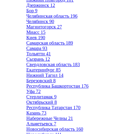
Дзержинск
12
Бор
9
Челябинская область
196
Челябинск
90
Магнитогорск
27
Миасс
15
Киев
190
Самарская область
189
Самара
93
Тольятти
41
Сызрань
12
Свердловская область
183
Екатеринбург
85
Нижний Тагил
14
Березовский
8
Республика Башкортостан
176
Уфа
72
Стерлитамак
9
Октябрьский
8
Республика Татарстан
170
Казань
73
Набережные Челны
21
Альметьевск
7
Новосибирская область
160