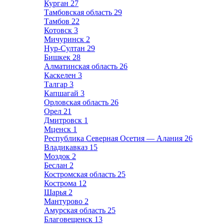
Курган
27
Тамбовская область
29
Тамбов
22
Котовск
3
Мичуринск
2
Нур-Султан
29
Бишкек
28
Алматинская область
26
Каскелен
3
Талгар
3
Капшагай
3
Орловская область
26
Орел
21
Дмитровск
1
Мценск
1
Республика Северная Осетия — Алания
26
Владикавказ
15
Моздок
2
Беслан
2
Костромская область
25
Кострома
12
Шарья
2
Мантурово
2
Амурская область
25
Благовещенск
13