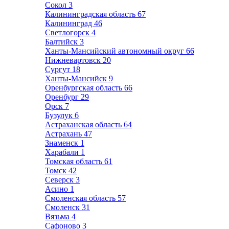
Сокол
3
Калининградская область
67
Калининград
46
Светлогорск
4
Балтийск
3
Ханты-Мансийский автономный округ
66
Нижневартовск
20
Сургут
18
Ханты-Мансийск
9
Оренбургская область
66
Оренбург
29
Орск
7
Бузулук
6
Астраханская область
64
Астрахань
47
Знаменск
1
Харабали
1
Томская область
61
Томск
42
Северск
3
Асино
1
Смоленская область
57
Смоленск
31
Вязьма
4
Сафоново
3