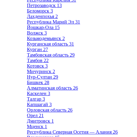
Петрозаводск
13
Беломорск
3
Лахденпохья
2
Республика Марий Эл
31
Йошкар-Ола
15
Волжск
3
Козьмодемьянск
2
Курганская область
31
Курган
27
Тамбовская область
29
Тамбов
22
Котовск
3
Мичуринск
2
Нур-Султан
29
Бишкек
28
Алматинская область
26
Каскелен
3
Талгар
3
Капшагай
3
Орловская область
26
Орел
21
Дмитровск
1
Мценск
1
Республика Северная Осетия — Алания
26