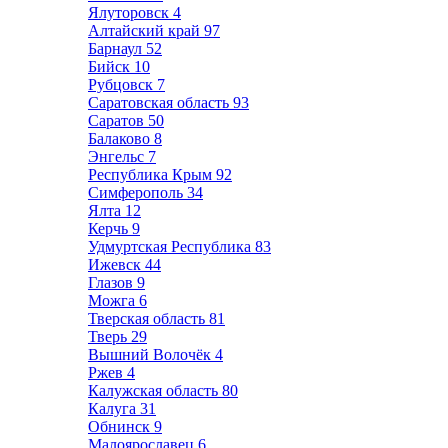
Ялуторовск
4
Алтайский край
97
Барнаул
52
Бийск
10
Рубцовск
7
Саратовская область
93
Саратов
50
Балаково
8
Энгельс
7
Республика Крым
92
Симферополь
34
Ялта
12
Керчь
9
Удмуртская Республика
83
Ижевск
44
Глазов
9
Можга
6
Тверская область
81
Тверь
29
Вышний Волочёк
4
Ржев
4
Калужская область
80
Калуга
31
Обнинск
9
Малоярославец
6