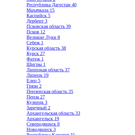
Республика Дагестан
40
Махачкала
15
Каспийск
5
Дербент
3
Псковская область
39
Псков
12
Великие Луки
8
Себеж
1
Курская область
38
Курск
27
Фатеж
1
Щигры
1
Липецкая область
37
Липецк
19
Елец
5
Грязи
2
Пензенская область
35
Пенза
27
Кузнецк
3
Заречный
2
Архангельская область
33
Архангельск
19
Северодвинск
8
Новодвинск
3
Республика Карелия
31