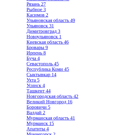
Рязань
27
Рыбное
3
Касимов
2
Ульяновская область
49
Ульяновск
31
Димитровград
3
Новоульяновск
1
Киевская область
46
Бровары
9
Ирпень
8
Буча
4
Севастополь
45
Республика Коми
45
Сыктывкар
14
Ухта
5
Усинск
4
Ташкент
44
Новгородская область
42
Великий Новгород
16
Боровичи
5
Валдай
2
Мурманская область
41
Мурманск
15
Апатиты
4
Мончегорск
2