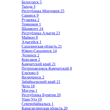
Белогорск
5
Тында
3
Республика Мордовия
25
Саранск
9
Рузаевка
2
Темников
1
Шымкент
24
Республика Адыгея
23
Майкоп
8
Адыгейск
1
Сахалинская область
21
Южно-Сахалинск
14
Долинск
2
Корсаков
2
Камчатский край
21
Петропавловск-Камчатский
8
Елизово
6
Вилючинск
2
Забайкальский край
21
Чита
18
Могоча
1
Республика Бурятия
20
Улан-Удэ
19
Северобайкальск
1
Карагандинская область
20