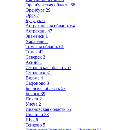
Оренбургская область
66
Оренбург
29
Орск
7
Бузулук
6
Астраханская область
64
Астрахань
47
Знаменск
1
Харабали
1
Томская область
61
Томск
42
Северск
3
Асино
1
Смоленская область
57
Смоленск
31
Вязьма
4
Сафоново
3
Брянская область
57
Брянск
39
Почеп
2
Унеча
2
Ивановская область
55
Иваново
28
Шуя
6
Тейково
5