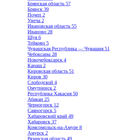
Брянская область
57
Брянск
39
Почеп
2
Унеча
2
Ивановская область
55
Иваново
28
Шуя
6
Тейково
5
Чувашская Республика — Чувашия
51
Чебоксары
28
Новочебоксарск
4
Канаш
2
Кировская область
51
Киров
30
Слободской
4
Омутнинск
2
Республика Хакасия
50
Абакан
25
Черногорск
12
Саяногорск
5
Хабаровский край
49
Хабаровск
37
Комсомольск-на-Амуре
8
Амурск
2
Рязанская область
49