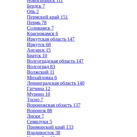
Новосибирск
111
Бердск
7
Обь
2
Пермский край
151
Пермь
78
Соликамск
7
Краснокамск
6
Иркутская область
147
Иркутск
68
Ангарск
15
Братск
10
Волгоградская область
147
Волгоград
83
Волжский
11
Михайловка
6
Ленинградская область
140
Гатчина
12
Мурино
10
Тосно
7
Воронежская область
137
Воронеж
88
Лиски
7
Семилуки
5
Приморский край
133
Владивосток
38