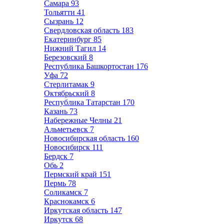
Самара
93
Тольятти
41
Сызрань
12
Свердловская область
183
Екатеринбург
85
Нижний Тагил
14
Березовский
8
Республика Башкортостан
176
Уфа
72
Стерлитамак
9
Октябрьский
8
Республика Татарстан
170
Казань
73
Набережные Челны
21
Альметьевск
7
Новосибирская область
160
Новосибирск
111
Бердск
7
Обь
2
Пермский край
151
Пермь
78
Соликамск
7
Краснокамск
6
Иркутская область
147
Иркутск
68