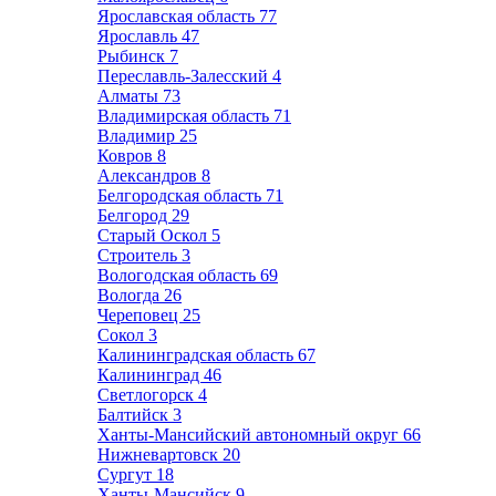
Ярославская область
77
Ярославль
47
Рыбинск
7
Переславль-Залесский
4
Алматы
73
Владимирская область
71
Владимир
25
Ковров
8
Александров
8
Белгородская область
71
Белгород
29
Старый Оскол
5
Строитель
3
Вологодская область
69
Вологда
26
Череповец
25
Сокол
3
Калининградская область
67
Калининград
46
Светлогорск
4
Балтийск
3
Ханты-Мансийский автономный округ
66
Нижневартовск
20
Сургут
18
Ханты-Мансийск
9