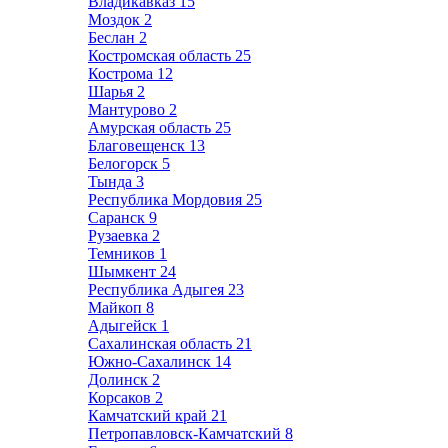
Владикавказ
15
Моздок
2
Беслан
2
Костромская область
25
Кострома
12
Шарья
2
Мантурово
2
Амурская область
25
Благовещенск
13
Белогорск
5
Тында
3
Республика Мордовия
25
Саранск
9
Рузаевка
2
Темников
1
Шымкент
24
Республика Адыгея
23
Майкоп
8
Адыгейск
1
Сахалинская область
21
Южно-Сахалинск
14
Долинск
2
Корсаков
2
Камчатский край
21
Петропавловск-Камчатский
8