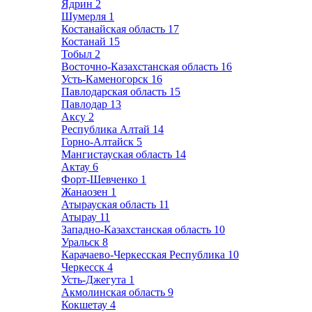
Ядрин
2
Шумерля
1
Костанайская область
17
Костанай
15
Тобыл
2
Восточно-Казахстанская область
16
Усть-Каменогорск
16
Павлодарская область
15
Павлодар
13
Аксу
2
Республика Алтай
14
Горно-Алтайск
5
Мангистауская область
14
Актау
6
Форт-Шевченко
1
Жанаозен
1
Атырауская область
11
Атырау
11
Западно-Казахстанская область
10
Уральск
8
Карачаево-Черкесская Республика
10
Черкесск
4
Усть-Джегута
1
Акмолинская область
9
Кокшетау
4