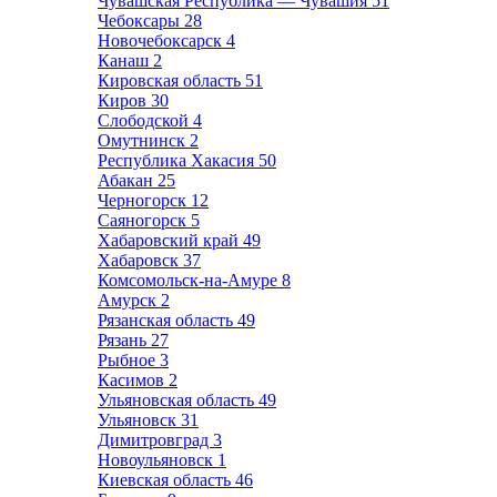
Чувашская Республика — Чувашия
51
Чебоксары
28
Новочебоксарск
4
Канаш
2
Кировская область
51
Киров
30
Слободской
4
Омутнинск
2
Республика Хакасия
50
Абакан
25
Черногорск
12
Саяногорск
5
Хабаровский край
49
Хабаровск
37
Комсомольск-на-Амуре
8
Амурск
2
Рязанская область
49
Рязань
27
Рыбное
3
Касимов
2
Ульяновская область
49
Ульяновск
31
Димитровград
3
Новоульяновск
1
Киевская область
46