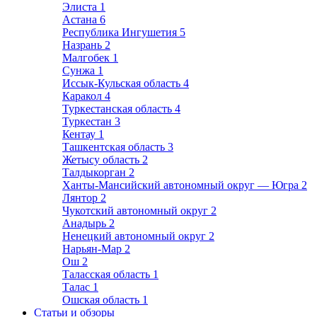
Элиста
1
Астана
6
Республика Ингушетия
5
Назрань
2
Малгобек
1
Сунжа
1
Иссык-Кульская область
4
Каракол
4
Туркестанская область
4
Туркестан
3
Кентау
1
Ташкентская область
3
Жетысу область
2
Талдыкорган
2
Ханты-Мансийский автономный округ — Югра
2
Лянтор
2
Чукотский автономный округ
2
Анадырь
2
Ненецкий автономный округ
2
Нарьян-Мар
2
Ош
2
Таласская область
1
Талас
1
Ошская область
1
Статьи и обзоры