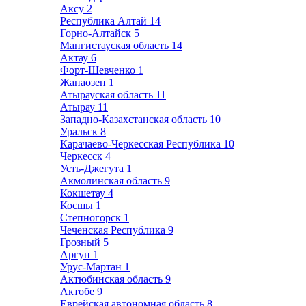
Аксу
2
Республика Алтай
14
Горно-Алтайск
5
Мангистауская область
14
Актау
6
Форт-Шевченко
1
Жанаозен
1
Атырауская область
11
Атырау
11
Западно-Казахстанская область
10
Уральск
8
Карачаево-Черкесская Республика
10
Черкесск
4
Усть-Джегута
1
Акмолинская область
9
Кокшетау
4
Косшы
1
Степногорск
1
Чеченская Республика
9
Грозный
5
Аргун
1
Урус-Мартан
1
Актюбинская область
9
Актобе
9
Еврейская автономная область
8