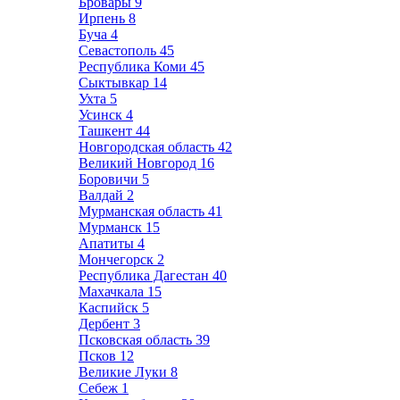
Бровары
9
Ирпень
8
Буча
4
Севастополь
45
Республика Коми
45
Сыктывкар
14
Ухта
5
Усинск
4
Ташкент
44
Новгородская область
42
Великий Новгород
16
Боровичи
5
Валдай
2
Мурманская область
41
Мурманск
15
Апатиты
4
Мончегорск
2
Республика Дагестан
40
Махачкала
15
Каспийск
5
Дербент
3
Псковская область
39
Псков
12
Великие Луки
8
Себеж
1