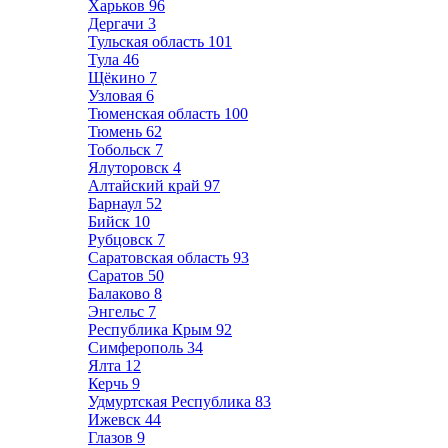
Харьков
96
Дергачи
3
Тульская область
101
Тула
46
Щёкино
7
Узловая
6
Тюменская область
100
Тюмень
62
Тобольск
7
Ялуторовск
4
Алтайский край
97
Барнаул
52
Бийск
10
Рубцовск
7
Саратовская область
93
Саратов
50
Балаково
8
Энгельс
7
Республика Крым
92
Симферополь
34
Ялта
12
Керчь
9
Удмуртская Республика
83
Ижевск
44
Глазов
9