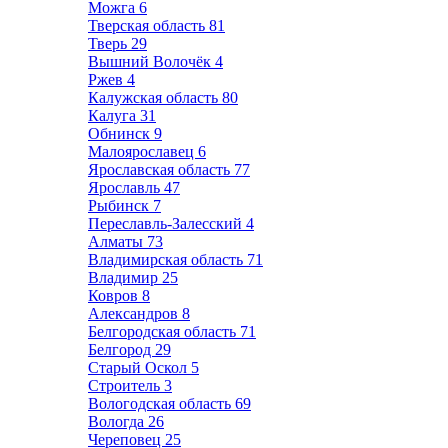
Можга
6
Тверская область
81
Тверь
29
Вышний Волочёк
4
Ржев
4
Калужская область
80
Калуга
31
Обнинск
9
Малоярославец
6
Ярославская область
77
Ярославль
47
Рыбинск
7
Переславль-Залесский
4
Алматы
73
Владимирская область
71
Владимир
25
Ковров
8
Александров
8
Белгородская область
71
Белгород
29
Старый Оскол
5
Строитель
3
Вологодская область
69
Вологда
26
Череповец
25