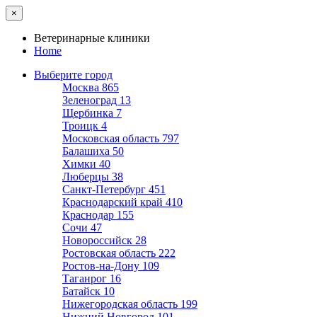
×
Ветеринарные клиники
Home
Выберите город
Москва
865
Зеленоград
13
Щербинка
7
Троицк
4
Московская область
797
Балашиха
50
Химки
40
Люберцы
38
Санкт-Петербург
451
Краснодарский край
410
Краснодар
155
Сочи
47
Новороссийск
28
Ростовская область
222
Ростов-на-Дону
109
Таганрог
16
Батайск
10
Нижегородская область
199
Нижний Новгород
101