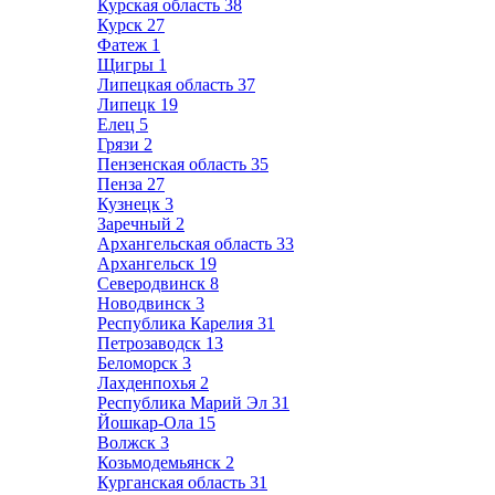
Курская область
38
Курск
27
Фатеж
1
Щигры
1
Липецкая область
37
Липецк
19
Елец
5
Грязи
2
Пензенская область
35
Пенза
27
Кузнецк
3
Заречный
2
Архангельская область
33
Архангельск
19
Северодвинск
8
Новодвинск
3
Республика Карелия
31
Петрозаводск
13
Беломорск
3
Лахденпохья
2
Республика Марий Эл
31
Йошкар-Ола
15
Волжск
3
Козьмодемьянск
2
Курганская область
31