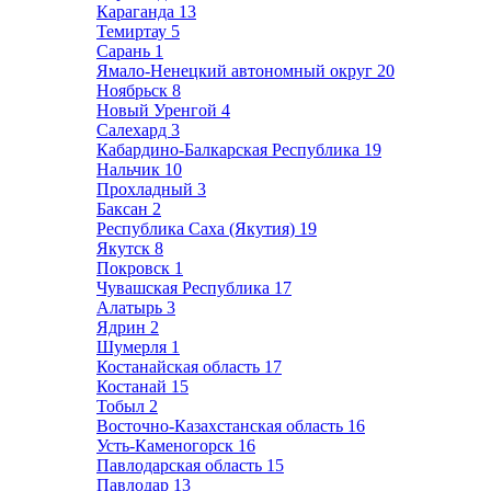
Караганда
13
Темиртау
5
Сарань
1
Ямало-Ненецкий автономный округ
20
Ноябрьск
8
Новый Уренгой
4
Салехард
3
Кабардино-Балкарская Республика
19
Нальчик
10
Прохладный
3
Баксан
2
Республика Саха (Якутия)
19
Якутск
8
Покровск
1
Чувашская Республика
17
Алатырь
3
Ядрин
2
Шумерля
1
Костанайская область
17
Костанай
15
Тобыл
2
Восточно-Казахстанская область
16
Усть-Каменогорск
16
Павлодарская область
15
Павлодар
13