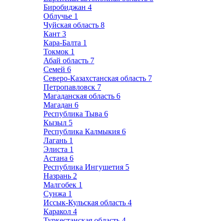
Биробиджан
4
Облучье
1
Чуйская область
8
Кант
3
Кара-Балта
1
Токмок
1
Абай область
7
Семей
6
Северо-Казахстанская область
7
Петропавловск
7
Магаданская область
6
Магадан
6
Республика Тыва
6
Кызыл
5
Республика Калмыкия
6
Лагань
1
Элиста
1
Астана
6
Республика Ингушетия
5
Назрань
2
Малгобек
1
Сунжа
1
Иссык-Кульская область
4
Каракол
4
Туркестанская область
4