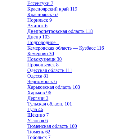
Ессентуки
7
Красноярский край
119
Красноярск
67
Норильск
9
Ачинск
6
Днепропетровская область
118
Днепр
103
Подгородное
1
Кемеровская область — Кузбасс
116
Кемерово
30
Новокузнецк
30
Прокопьевск
8
Одесская область
111
Одесса
81
Черноморск
6
Харьковская область
103
Харьков
96
Дергачи
3
Тульская область
101
Тула
46
Щёкино
7
Узловая
6
Тюменская область
100
Тюмень
62
Тобольск
7