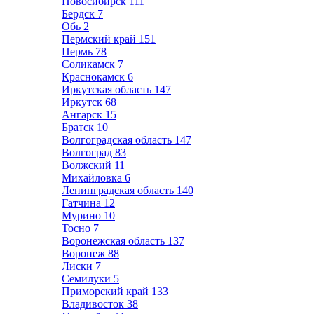
Новосибирск
111
Бердск
7
Обь
2
Пермский край
151
Пермь
78
Соликамск
7
Краснокамск
6
Иркутская область
147
Иркутск
68
Ангарск
15
Братск
10
Волгоградская область
147
Волгоград
83
Волжский
11
Михайловка
6
Ленинградская область
140
Гатчина
12
Мурино
10
Тосно
7
Воронежская область
137
Воронеж
88
Лиски
7
Семилуки
5
Приморский край
133
Владивосток
38