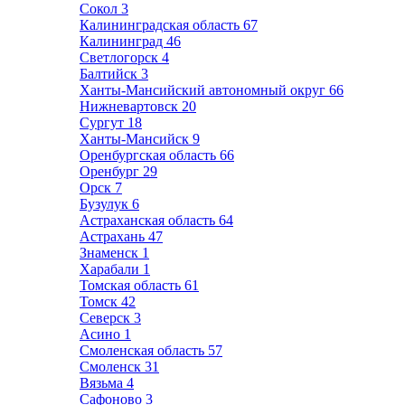
Сокол
3
Калининградская область
67
Калининград
46
Светлогорск
4
Балтийск
3
Ханты-Мансийский автономный округ
66
Нижневартовск
20
Сургут
18
Ханты-Мансийск
9
Оренбургская область
66
Оренбург
29
Орск
7
Бузулук
6
Астраханская область
64
Астрахань
47
Знаменск
1
Харабали
1
Томская область
61
Томск
42
Северск
3
Асино
1
Смоленская область
57
Смоленск
31
Вязьма
4
Сафоново
3