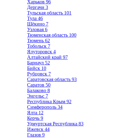
Харьков
96
Дергачи
3
Тульская область
101
Тула
46
Щёкино
7
Узловая
6
Тюменская область
100
Тюмень
62
Тобольск
7
Ялуторовск
4
Алтайский край
97
Барнаул
52
Бийск
10
Рубцовск
7
Саратовская область
93
Саратов
50
Балаково
8
Энгельс
7
Республика Крым
92
Симферополь
34
Ялта
12
Керчь
9
Удмуртская Республика
83
Ижевск
44
Глазов
9