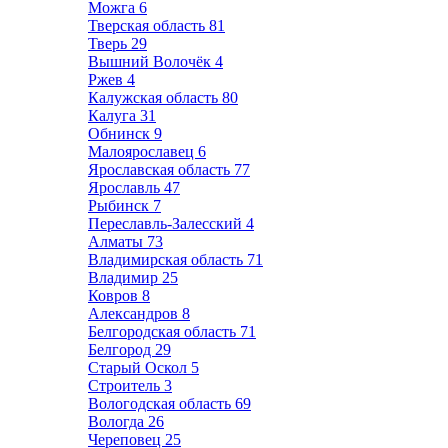
Можга
6
Тверская область
81
Тверь
29
Вышний Волочёк
4
Ржев
4
Калужская область
80
Калуга
31
Обнинск
9
Малоярославец
6
Ярославская область
77
Ярославль
47
Рыбинск
7
Переславль-Залесский
4
Алматы
73
Владимирская область
71
Владимир
25
Ковров
8
Александров
8
Белгородская область
71
Белгород
29
Старый Оскол
5
Строитель
3
Вологодская область
69
Вологда
26
Череповец
25