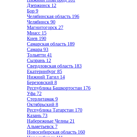
Дзержинск
12
Бор
9
Челябинская область
196
Челябинск
90
Магнитогорск
27
Миасс
15
Киев
190
Самарская область
189
Самара
93
Тольятти
41
Сызрань
12
Свердловская область
183
Екатеринбург
85
Нижний Тагил
14
Березовский
8
Республика Башкортостан
176
Уфа
72
Стерлитамак
9
Октябрьский
8
Республика Татарстан
170
Казань
73
Набережные Челны
21
Альметьевск
7
Новосибирская область
160