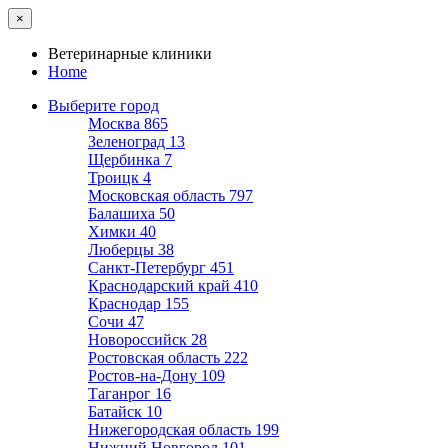
×
Ветеринарные клиники
Home
Выберите город
Москва
865
Зеленоград
13
Щербинка
7
Троицк
4
Московская область
797
Балашиха
50
Химки
40
Люберцы
38
Санкт-Петербург
451
Краснодарский край
410
Краснодар
155
Сочи
47
Новороссийск
28
Ростовская область
222
Ростов-на-Дону
109
Таганрог
16
Батайск
10
Нижегородская область
199
Нижний Новгород
101