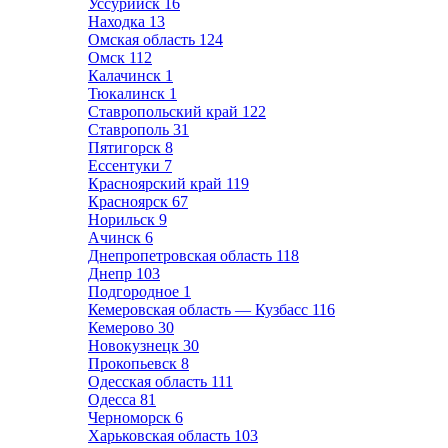
Уссурийск
16
Находка
13
Омская область
124
Омск
112
Калачинск
1
Тюкалинск
1
Ставропольский край
122
Ставрополь
31
Пятигорск
8
Ессентуки
7
Красноярский край
119
Красноярск
67
Норильск
9
Ачинск
6
Днепропетровская область
118
Днепр
103
Подгородное
1
Кемеровская область — Кузбасс
116
Кемерово
30
Новокузнецк
30
Прокопьевск
8
Одесская область
111
Одесса
81
Черноморск
6
Харьковская область
103