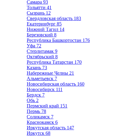
Самара
93
Тольятти
41
Сызрань
12
Свердловская область
183
Екатеринбург
85
Нижний Тагил
14
Березовский
8
Республика Башкортостан
176
Уфа
72
Стерлитамак
9
Октябрьский
8
Республика Татарстан
170
Казань
73
Набережные Челны
21
Альметьевск
7
Новосибирская область
160
Новосибирск
111
Бердск
7
Обь
2
Пермский край
151
Пермь
78
Соликамск
7
Краснокамск
6
Иркутская область
147
Иркутск
68