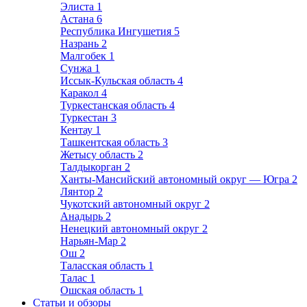
Элиста
1
Астана
6
Республика Ингушетия
5
Назрань
2
Малгобек
1
Сунжа
1
Иссык-Кульская область
4
Каракол
4
Туркестанская область
4
Туркестан
3
Кентау
1
Ташкентская область
3
Жетысу область
2
Талдыкорган
2
Ханты-Мансийский автономный округ — Югра
2
Лянтор
2
Чукотский автономный округ
2
Анадырь
2
Ненецкий автономный округ
2
Нарьян-Мар
2
Ош
2
Таласская область
1
Талас
1
Ошская область
1
Статьи и обзоры