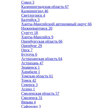
Сокол
3
Калининградская область
67
Калининград
46
Светлогорск
4
Балтийск
3
Ханты-Мансийский автономный округ
66
Нижневартовск
20
Сургут
18
Ханты-Мансийск
9
Оренбургская область
66
Оренбург
29
Орск
7
Бузулук
6
Астраханская область
64
Астрахань
47
Знаменск
1
Харабали
1
Томская область
61
Томск
42
Северск
3
Асино
1
Смоленская область
57
Смоленск
31
Вязьма
4
Сафоново
3