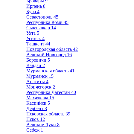
Бровары
9
Ирпень
8
Буча
4
Севастополь
45
Республика Коми
45
Сыктывкар
14
Ухта
5
Усинск
4
Ташкент
44
Новгородская область
42
Великий Новгород
16
Боровичи
5
Валдай
2
Мурманская область
41
Мурманск
15
Апатиты
4
Мончегорск
2
Республика Дагестан
40
Махачкала
15
Каспийск
5
Дербент
3
Псковская область
39
Псков
12
Великие Луки
8
Себеж
1