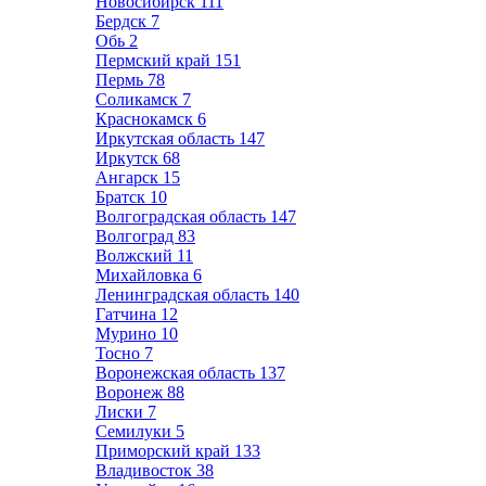
Новосибирск
111
Бердск
7
Обь
2
Пермский край
151
Пермь
78
Соликамск
7
Краснокамск
6
Иркутская область
147
Иркутск
68
Ангарск
15
Братск
10
Волгоградская область
147
Волгоград
83
Волжский
11
Михайловка
6
Ленинградская область
140
Гатчина
12
Мурино
10
Тосно
7
Воронежская область
137
Воронеж
88
Лиски
7
Семилуки
5
Приморский край
133
Владивосток
38