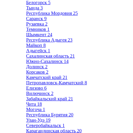
Белогорск
5
Тында
3
Республика Мордовия
25
Саранск
9
Рузаевка
2
Темников
1
Шымкент
24
Республика Адыгея
23
Майкоп
8
Адыгейск
1
Сахалинская область
21
Южно-Сахалинск
14
Долинск
2
Корсаков
2
Камчатский край
21
Петропавловск-Камчатский
8
Елизово
6
Вилючинск
2
Забайкальский край
21
Чита
18
Могоча
1
Республика Бурятия
20
Улан-Удэ
19
Северобайкальск
1
Карагандинская область
20