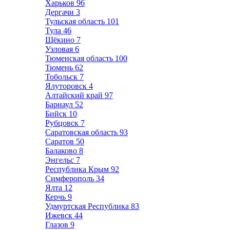
Харьков
96
Дергачи
3
Тульская область
101
Тула
46
Щёкино
7
Узловая
6
Тюменская область
100
Тюмень
62
Тобольск
7
Ялуторовск
4
Алтайский край
97
Барнаул
52
Бийск
10
Рубцовск
7
Саратовская область
93
Саратов
50
Балаково
8
Энгельс
7
Республика Крым
92
Симферополь
34
Ялта
12
Керчь
9
Удмуртская Республика
83
Ижевск
44
Глазов
9