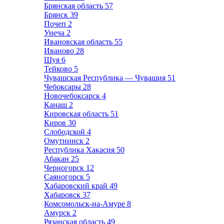
Брянская область
57
Брянск
39
Почеп
2
Унеча
2
Ивановская область
55
Иваново
28
Шуя
6
Тейково
5
Чувашская Республика — Чувашия
51
Чебоксары
28
Новочебоксарск
4
Канаш
2
Кировская область
51
Киров
30
Слободской
4
Омутнинск
2
Республика Хакасия
50
Абакан
25
Черногорск
12
Саяногорск
5
Хабаровский край
49
Хабаровск
37
Комсомольск-на-Амуре
8
Амурск
2
Рязанская область
49