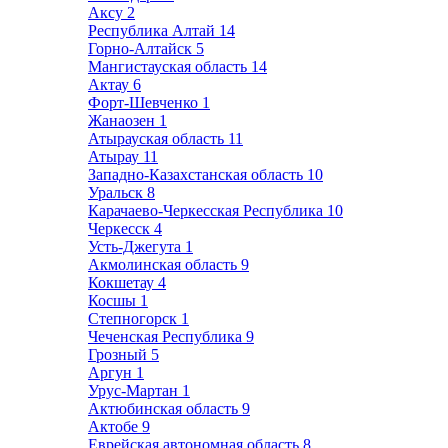
Аксу
2
Республика Алтай
14
Горно-Алтайск
5
Мангистауская область
14
Актау
6
Форт-Шевченко
1
Жанаозен
1
Атырауская область
11
Атырау
11
Западно-Казахстанская область
10
Уральск
8
Карачаево-Черкесская Республика
10
Черкесск
4
Усть-Джегута
1
Акмолинская область
9
Кокшетау
4
Косшы
1
Степногорск
1
Чеченская Республика
9
Грозный
5
Аргун
1
Урус-Мартан
1
Актюбинская область
9
Актобе
9
Еврейская автономная область
8