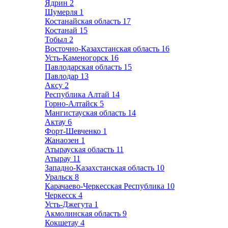
Ядрин
2
Шумерля
1
Костанайская область
17
Костанай
15
Тобыл
2
Восточно-Казахстанская область
16
Усть-Каменогорск
16
Павлодарская область
15
Павлодар
13
Аксу
2
Республика Алтай
14
Горно-Алтайск
5
Мангистауская область
14
Актау
6
Форт-Шевченко
1
Жанаозен
1
Атырауская область
11
Атырау
11
Западно-Казахстанская область
10
Уральск
8
Карачаево-Черкесская Республика
10
Черкесск
4
Усть-Джегута
1
Акмолинская область
9
Кокшетау
4