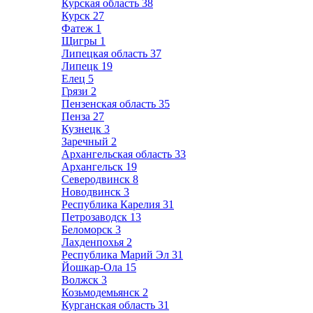
Курская область
38
Курск
27
Фатеж
1
Щигры
1
Липецкая область
37
Липецк
19
Елец
5
Грязи
2
Пензенская область
35
Пенза
27
Кузнецк
3
Заречный
2
Архангельская область
33
Архангельск
19
Северодвинск
8
Новодвинск
3
Республика Карелия
31
Петрозаводск
13
Беломорск
3
Лахденпохья
2
Республика Марий Эл
31
Йошкар-Ола
15
Волжск
3
Козьмодемьянск
2
Курганская область
31