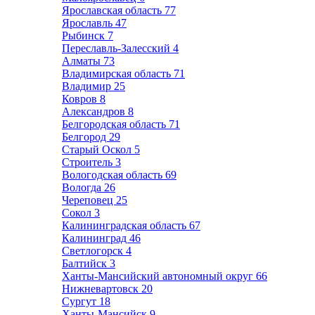
Ярославская область
77
Ярославль
47
Рыбинск
7
Переславль-Залесский
4
Алматы
73
Владимирская область
71
Владимир
25
Ковров
8
Александров
8
Белгородская область
71
Белгород
29
Старый Оскол
5
Строитель
3
Вологодская область
69
Вологда
26
Череповец
25
Сокол
3
Калининградская область
67
Калининград
46
Светлогорск
4
Балтийск
3
Ханты-Мансийский автономный округ
66
Нижневартовск
20
Сургут
18
Ханты-Мансийск
9