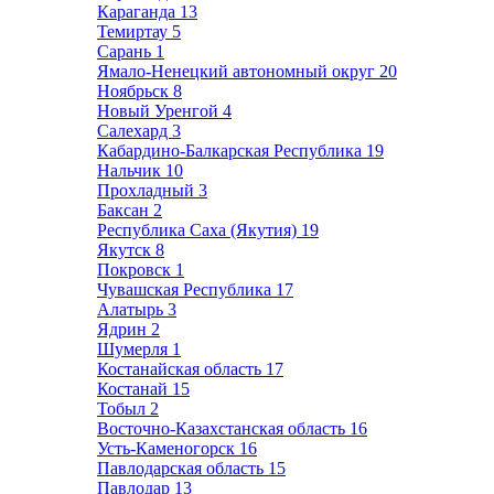
Караганда
13
Темиртау
5
Сарань
1
Ямало-Ненецкий автономный округ
20
Ноябрьск
8
Новый Уренгой
4
Салехард
3
Кабардино-Балкарская Республика
19
Нальчик
10
Прохладный
3
Баксан
2
Республика Саха (Якутия)
19
Якутск
8
Покровск
1
Чувашская Республика
17
Алатырь
3
Ядрин
2
Шумерля
1
Костанайская область
17
Костанай
15
Тобыл
2
Восточно-Казахстанская область
16
Усть-Каменогорск
16
Павлодарская область
15
Павлодар
13