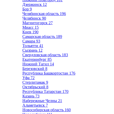
Дзержинск
12
Бор
9
Челябинская область
196
Челябинск
90
Магнитогорск
27
Миасс
15
Киев
190
Самарская область
189
Самара
93
Тольятти
41
Сызрань
12
Свердловская область
183
Екатеринбург
85
Нижний Тагил
14
Березовский
8
Республика Башкортостан
176
Уфа
72
Стерлитамак
9
Октябрьский
8
Республика Татарстан
170
Казань
73
Набережные Челны
21
Альметьевск
7
Новосибирская область
160