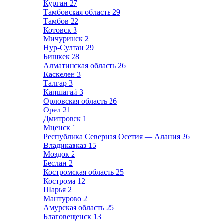
Курган
27
Тамбовская область
29
Тамбов
22
Котовск
3
Мичуринск
2
Нур-Султан
29
Бишкек
28
Алматинская область
26
Каскелен
3
Талгар
3
Капшагай
3
Орловская область
26
Орел
21
Дмитровск
1
Мценск
1
Республика Северная Осетия — Алания
26
Владикавказ
15
Моздок
2
Беслан
2
Костромская область
25
Кострома
12
Шарья
2
Мантурово
2
Амурская область
25
Благовещенск
13