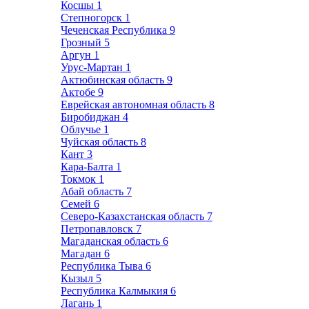
Косшы
1
Степногорск
1
Чеченская Республика
9
Грозный
5
Аргун
1
Урус-Мартан
1
Актюбинская область
9
Актобе
9
Еврейская автономная область
8
Биробиджан
4
Облучье
1
Чуйская область
8
Кант
3
Кара-Балта
1
Токмок
1
Абай область
7
Семей
6
Северо-Казахстанская область
7
Петропавловск
7
Магаданская область
6
Магадан
6
Республика Тыва
6
Кызыл
5
Республика Калмыкия
6
Лагань
1