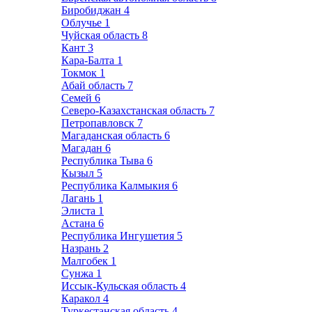
Биробиджан
4
Облучье
1
Чуйская область
8
Кант
3
Кара-Балта
1
Токмок
1
Абай область
7
Семей
6
Северо-Казахстанская область
7
Петропавловск
7
Магаданская область
6
Магадан
6
Республика Тыва
6
Кызыл
5
Республика Калмыкия
6
Лагань
1
Элиста
1
Астана
6
Республика Ингушетия
5
Назрань
2
Малгобек
1
Сунжа
1
Иссык-Кульская область
4
Каракол
4
Туркестанская область
4