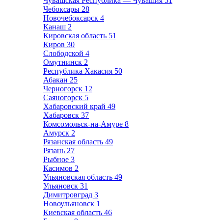
Чувашская Республика — Чувашия
51
Чебоксары
28
Новочебоксарск
4
Канаш
2
Кировская область
51
Киров
30
Слободской
4
Омутнинск
2
Республика Хакасия
50
Абакан
25
Черногорск
12
Саяногорск
5
Хабаровский край
49
Хабаровск
37
Комсомольск-на-Амуре
8
Амурск
2
Рязанская область
49
Рязань
27
Рыбное
3
Касимов
2
Ульяновская область
49
Ульяновск
31
Димитровград
3
Новоульяновск
1
Киевская область
46