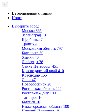
×
Ветеринарные клиники
Home
Выберите город
Москва
865
Зеленоград
13
Щербинка
7
Троицк
4
Московская область
797
Балашиха
50
Химки
40
Люберцы
38
Санкт-Петербург
451
Краснодарский край
410
Краснодар
155
Сочи
47
Новороссийск
28
Ростовская область
222
Ростов-на-Дону
109
Таганрог
16
Батайск
10
Нижегородская область
199
Нижний Новгород
101