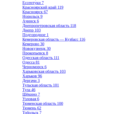
Ессентуки
7
Красноярский край
119
Красноярск
67
Норильск
9
Ачинск
6
Днепропетровская область
118
Днепр
103
Подгородное
1
Кемеровская область — Кузбасс
116
Кемерово
30
Новокузнецк
30
Прокопьевск
8
Одесская область
111
Одесса
81
Черноморск
6
Харьковская область
103
Харьков
96
Дергачи
3
Тульская область
101
Тула
46
Щёкино
7
Узловая
6
Тюменская область
100
Тюмень
62
Тобольск
7