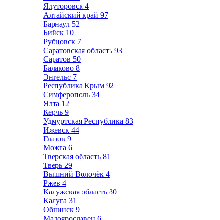
Ялуторовск
4
Алтайский край
97
Барнаул
52
Бийск
10
Рубцовск
7
Саратовская область
93
Саратов
50
Балаково
8
Энгельс
7
Республика Крым
92
Симферополь
34
Ялта
12
Керчь
9
Удмуртская Республика
83
Ижевск
44
Глазов
9
Можга
6
Тверская область
81
Тверь
29
Вышний Волочёк
4
Ржев
4
Калужская область
80
Калуга
31
Обнинск
9
Малоярославец
6