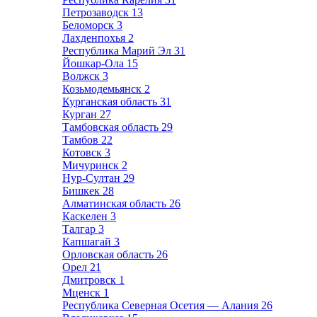
Петрозаводск
13
Беломорск
3
Лахденпохья
2
Республика Марий Эл
31
Йошкар-Ола
15
Волжск
3
Козьмодемьянск
2
Курганская область
31
Курган
27
Тамбовская область
29
Тамбов
22
Котовск
3
Мичуринск
2
Нур-Султан
29
Бишкек
28
Алматинская область
26
Каскелен
3
Талгар
3
Капшагай
3
Орловская область
26
Орел
21
Дмитровск
1
Мценск
1
Республика Северная Осетия — Алания
26