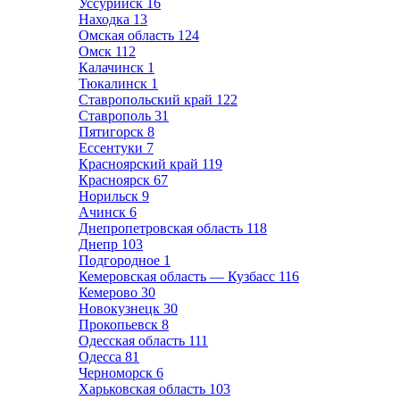
Уссурийск
16
Находка
13
Омская область
124
Омск
112
Калачинск
1
Тюкалинск
1
Ставропольский край
122
Ставрополь
31
Пятигорск
8
Ессентуки
7
Красноярский край
119
Красноярск
67
Норильск
9
Ачинск
6
Днепропетровская область
118
Днепр
103
Подгородное
1
Кемеровская область — Кузбасс
116
Кемерово
30
Новокузнецк
30
Прокопьевск
8
Одесская область
111
Одесса
81
Черноморск
6
Харьковская область
103