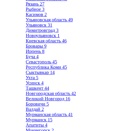
Рязань
27
Рыбное
3
Касимов
2
Ульяновская область
49
Ульяновск
31
Димитровград
3
Новоульяновск
1
Киевская область
46
Бровары
9
Ирпень
8
Буча
4
Севастополь
45
Республика Коми
45
Сыктывкар
14
Ухта
5
Усинск
4
Ташкент
44
Новгородская область
42
Великий Новгород
16
Боровичи
5
Валдай
2
Мурманская область
41
Мурманск
15
Апатиты
4
Мончегорск
2