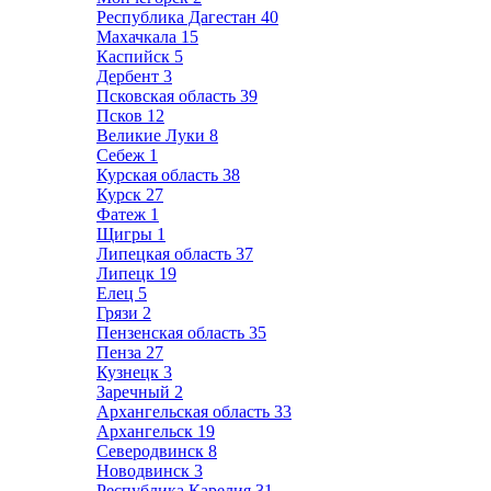
Республика Дагестан
40
Махачкала
15
Каспийск
5
Дербент
3
Псковская область
39
Псков
12
Великие Луки
8
Себеж
1
Курская область
38
Курск
27
Фатеж
1
Щигры
1
Липецкая область
37
Липецк
19
Елец
5
Грязи
2
Пензенская область
35
Пенза
27
Кузнецк
3
Заречный
2
Архангельская область
33
Архангельск
19
Северодвинск
8
Новодвинск
3
Республика Карелия
31