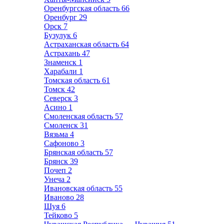
Оренбургская область
66
Оренбург
29
Орск
7
Бузулук
6
Астраханская область
64
Астрахань
47
Знаменск
1
Харабали
1
Томская область
61
Томск
42
Северск
3
Асино
1
Смоленская область
57
Смоленск
31
Вязьма
4
Сафоново
3
Брянская область
57
Брянск
39
Почеп
2
Унеча
2
Ивановская область
55
Иваново
28
Шуя
6
Тейково
5