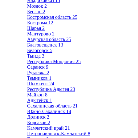
Владикавказ
15
Моздок
2
Беслан
2
Костромская область
25
Кострома
12
Шарья
2
Мантурово
2
Амурская область
25
Благовещенск
13
Белогорск
5
Тында
3
Республика Мордовия
25
Саранск
9
Рузаевка
2
Темников
1
Шымкент
24
Республика Адыгея
23
Майкоп
8
Адыгейск
1
Сахалинская область
21
Южно-Сахалинск
14
Долинск
2
Корсаков
2
Камчатский край
21
Петропавловск-Камчатский
8