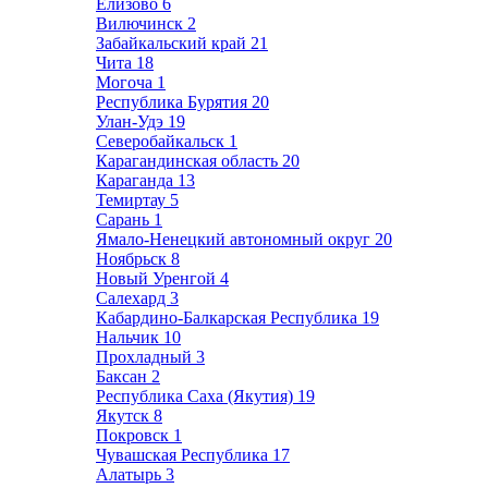
Елизово
6
Вилючинск
2
Забайкальский край
21
Чита
18
Могоча
1
Республика Бурятия
20
Улан-Удэ
19
Северобайкальск
1
Карагандинская область
20
Караганда
13
Темиртау
5
Сарань
1
Ямало-Ненецкий автономный округ
20
Ноябрьск
8
Новый Уренгой
4
Салехард
3
Кабардино-Балкарская Республика
19
Нальчик
10
Прохладный
3
Баксан
2
Республика Саха (Якутия)
19
Якутск
8
Покровск
1
Чувашская Республика
17
Алатырь
3