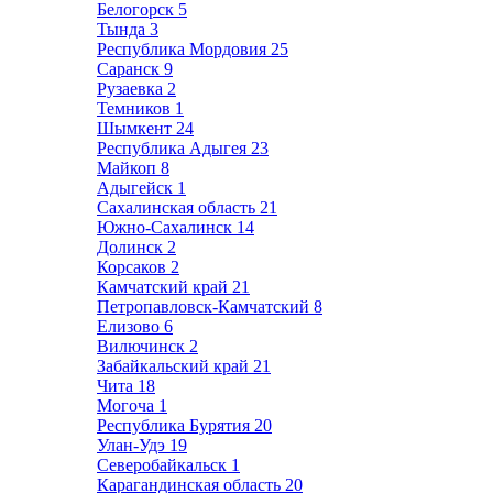
Белогорск
5
Тында
3
Республика Мордовия
25
Саранск
9
Рузаевка
2
Темников
1
Шымкент
24
Республика Адыгея
23
Майкоп
8
Адыгейск
1
Сахалинская область
21
Южно-Сахалинск
14
Долинск
2
Корсаков
2
Камчатский край
21
Петропавловск-Камчатский
8
Елизово
6
Вилючинск
2
Забайкальский край
21
Чита
18
Могоча
1
Республика Бурятия
20
Улан-Удэ
19
Северобайкальск
1
Карагандинская область
20