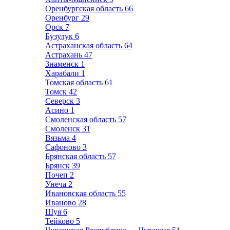
Оренбургская область
66
Оренбург
29
Орск
7
Бузулук
6
Астраханская область
64
Астрахань
47
Знаменск
1
Харабали
1
Томская область
61
Томск
42
Северск
3
Асино
1
Смоленская область
57
Смоленск
31
Вязьма
4
Сафоново
3
Брянская область
57
Брянск
39
Почеп
2
Унеча
2
Ивановская область
55
Иваново
28
Шуя
6
Тейково
5