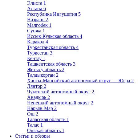
Элиста
1
Астана
6
Республика Ингушетия
5
Назрань
2
Малгобек
1
Сунжа
1
Иссык-Кульская область
4
Каракол
4
Туркестанская область
4
Туркестан
3
Кентау
1
Ташкентская область
3
Жетысу область
2
Талдыкорган
2
Ханты-Мансийский автономный округ — Югра
2
Лянтор
2
Чукотский автономный округ
2
Анадырь
2
Ненецкий автономный округ
2
Нарьян-Мар
2
Ош
2
Таласская область
1
Талас
1
Ошская область
1
Статьи и обзоры