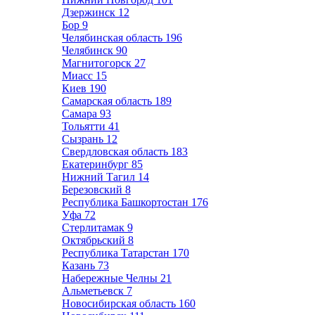
Дзержинск
12
Бор
9
Челябинская область
196
Челябинск
90
Магнитогорск
27
Миасс
15
Киев
190
Самарская область
189
Самара
93
Тольятти
41
Сызрань
12
Свердловская область
183
Екатеринбург
85
Нижний Тагил
14
Березовский
8
Республика Башкортостан
176
Уфа
72
Стерлитамак
9
Октябрьский
8
Республика Татарстан
170
Казань
73
Набережные Челны
21
Альметьевск
7
Новосибирская область
160