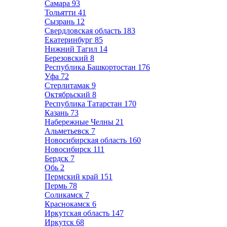
Самара
93
Тольятти
41
Сызрань
12
Свердловская область
183
Екатеринбург
85
Нижний Тагил
14
Березовский
8
Республика Башкортостан
176
Уфа
72
Стерлитамак
9
Октябрьский
8
Республика Татарстан
170
Казань
73
Набережные Челны
21
Альметьевск
7
Новосибирская область
160
Новосибирск
111
Бердск
7
Обь
2
Пермский край
151
Пермь
78
Соликамск
7
Краснокамск
6
Иркутская область
147
Иркутск
68