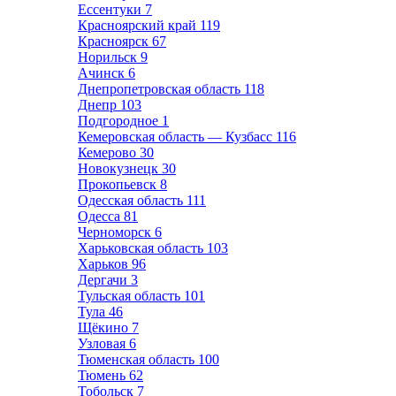
Ессентуки
7
Красноярский край
119
Красноярск
67
Норильск
9
Ачинск
6
Днепропетровская область
118
Днепр
103
Подгородное
1
Кемеровская область — Кузбасс
116
Кемерово
30
Новокузнецк
30
Прокопьевск
8
Одесская область
111
Одесса
81
Черноморск
6
Харьковская область
103
Харьков
96
Дергачи
3
Тульская область
101
Тула
46
Щёкино
7
Узловая
6
Тюменская область
100
Тюмень
62
Тобольск
7