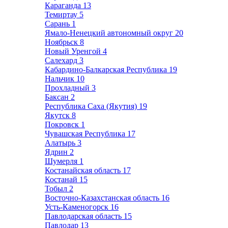
Караганда
13
Темиртау
5
Сарань
1
Ямало-Ненецкий автономный округ
20
Ноябрьск
8
Новый Уренгой
4
Салехард
3
Кабардино-Балкарская Республика
19
Нальчик
10
Прохладный
3
Баксан
2
Республика Саха (Якутия)
19
Якутск
8
Покровск
1
Чувашская Республика
17
Алатырь
3
Ядрин
2
Шумерля
1
Костанайская область
17
Костанай
15
Тобыл
2
Восточно-Казахстанская область
16
Усть-Каменогорск
16
Павлодарская область
15
Павлодар
13