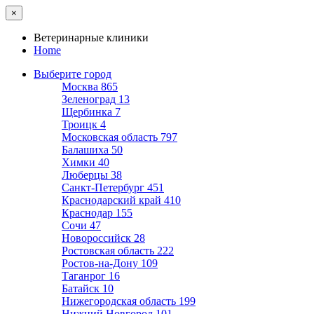
×
Ветеринарные клиники
Home
Выберите город
Москва
865
Зеленоград
13
Щербинка
7
Троицк
4
Московская область
797
Балашиха
50
Химки
40
Люберцы
38
Санкт-Петербург
451
Краснодарский край
410
Краснодар
155
Сочи
47
Новороссийск
28
Ростовская область
222
Ростов-на-Дону
109
Таганрог
16
Батайск
10
Нижегородская область
199
Нижний Новгород
101