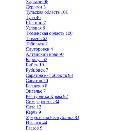
Харьков
96
Дергачи
3
Тульская область
101
Тула
46
Щёкино
7
Узловая
6
Тюменская область
100
Тюмень
62
Тобольск
7
Ялуторовск
4
Алтайский край
97
Барнаул
52
Бийск
10
Рубцовск
7
Саратовская область
93
Саратов
50
Балаково
8
Энгельс
7
Республика Крым
92
Симферополь
34
Ялта
12
Керчь
9
Удмуртская Республика
83
Ижевск
44
Глазов
9