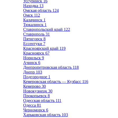
Уссурийск
16
Находка
13
Омская область
124
Омск
112
Калачинск
1
Тюкалинск
1
Ставропольский край
122
Ставрополь
31
Пятигорск
8
Ессентуки
7
Красноярский край
119
Красноярск
67
Норильск
9
Ачинск
6
Днепропетровская область
118
Днепр
103
Подгородное
1
Кемеровская область — Кузбасс
116
Кемерово
30
Новокузнецк
30
Прокопьевск
8
Одесская область
111
Одесса
81
Черноморск
6
Харьковская область
103