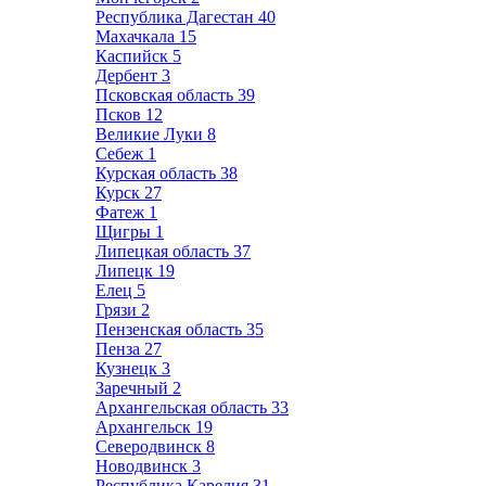
Республика Дагестан
40
Махачкала
15
Каспийск
5
Дербент
3
Псковская область
39
Псков
12
Великие Луки
8
Себеж
1
Курская область
38
Курск
27
Фатеж
1
Щигры
1
Липецкая область
37
Липецк
19
Елец
5
Грязи
2
Пензенская область
35
Пенза
27
Кузнецк
3
Заречный
2
Архангельская область
33
Архангельск
19
Северодвинск
8
Новодвинск
3
Республика Карелия
31