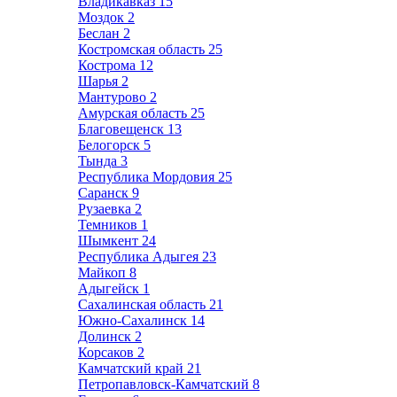
Владикавказ
15
Моздок
2
Беслан
2
Костромская область
25
Кострома
12
Шарья
2
Мантурово
2
Амурская область
25
Благовещенск
13
Белогорск
5
Тында
3
Республика Мордовия
25
Саранск
9
Рузаевка
2
Темников
1
Шымкент
24
Республика Адыгея
23
Майкоп
8
Адыгейск
1
Сахалинская область
21
Южно-Сахалинск
14
Долинск
2
Корсаков
2
Камчатский край
21
Петропавловск-Камчатский
8