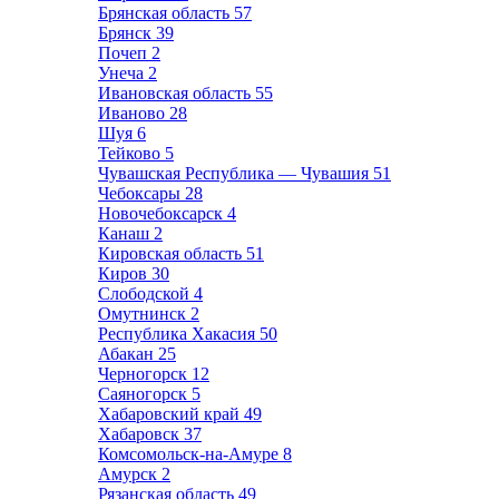
Брянская область
57
Брянск
39
Почеп
2
Унеча
2
Ивановская область
55
Иваново
28
Шуя
6
Тейково
5
Чувашская Республика — Чувашия
51
Чебоксары
28
Новочебоксарск
4
Канаш
2
Кировская область
51
Киров
30
Слободской
4
Омутнинск
2
Республика Хакасия
50
Абакан
25
Черногорск
12
Саяногорск
5
Хабаровский край
49
Хабаровск
37
Комсомольск-на-Амуре
8
Амурск
2
Рязанская область
49