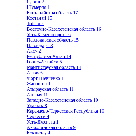
Ядрин
2
Шумерля
1
Костанайская область
17
Костанай
15
Тобыл
2
Восточно-Казахстанская область
16
Усть-Каменогорск
16
Павлодарская область
15
Павлодар
13
Аксу
2
Республика Алтай
14
Горно-Алтайск
5
Мангистауская область
14
Актау
6
Форт-Шевченко
1
Жанаозен
1
Атырауская область
11
Атырау
11
Западно-Казахстанская область
10
Уральск
8
Карачаево-Черкесская Республика
10
Черкесск
4
Усть-Джегута
1
Акмолинская область
9
Кокшетау
4