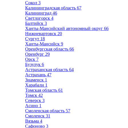
Сокол
3
Калининградская область
67
Калининград
46
Светлогорск
4
Балтийск
3
Ханты-Мансийский автономный округ
66
Нижневартовск
20
Сургут
18
Ханты-Мансийск
9
Оренбургская область
66
Оренбург
29
Орск
7
Бузулук
6
Астраханская область
64
Астрахань
47
Знаменск
1
Харабали
1
Томская область
61
Томск
42
Северск
3
Асино
1
Смоленская область
57
Смоленск
31
Вязьма
4
Сафоново
3