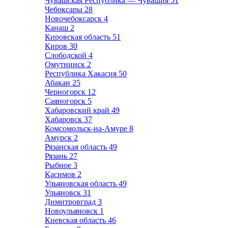
Чувашская Республика — Чувашия
51
Чебоксары
28
Новочебоксарск
4
Канаш
2
Кировская область
51
Киров
30
Слободской
4
Омутнинск
2
Республика Хакасия
50
Абакан
25
Черногорск
12
Саяногорск
5
Хабаровский край
49
Хабаровск
37
Комсомольск-на-Амуре
8
Амурск
2
Рязанская область
49
Рязань
27
Рыбное
3
Касимов
2
Ульяновская область
49
Ульяновск
31
Димитровград
3
Новоульяновск
1
Киевская область
46