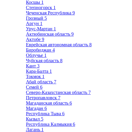
Косшы
1
Степногорск
1
Чеченская Республика
9
Грозный
5
Аргун
1
Урус-Мартан
1
Актюбинская область
9
Актобе
9
Еврейская автономная область
8
Биробиджан
4
Облучье
1
Чуйская область
8
Кант
3
Кара-Балта
1
Токмок
1
Абай область
7
Семей
6
Северо-Казахстанская область
7
Петропавловск
7
Магаданская область
6
Магадан
6
Республика Тыва
6
Кызыл
5
Республика Калмыкия
6
Лагань
1