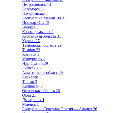
Петрозаводск
13
Беломорск
3
Лахденпохья
2
Республика Марий Эл
31
Йошкар-Ола
15
Волжск
3
Козьмодемьянск
2
Курганская область
31
Курган
27
Тамбовская область
29
Тамбов
22
Котовск
3
Мичуринск
2
Нур-Султан
29
Бишкек
28
Алматинская область
26
Каскелен
3
Талгар
3
Капшагай
3
Орловская область
26
Орел
21
Дмитровск
1
Мценск
1
Республика Северная Осетия — Алания
26