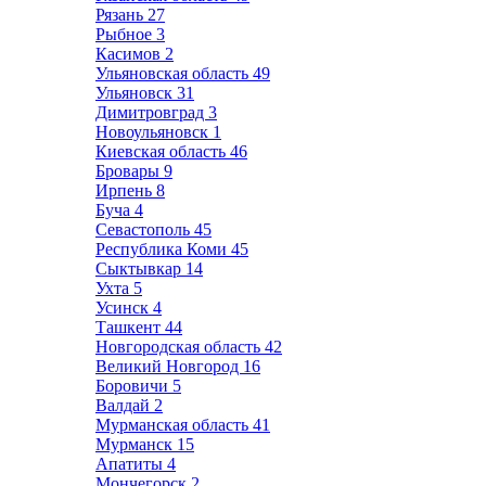
Рязань
27
Рыбное
3
Касимов
2
Ульяновская область
49
Ульяновск
31
Димитровград
3
Новоульяновск
1
Киевская область
46
Бровары
9
Ирпень
8
Буча
4
Севастополь
45
Республика Коми
45
Сыктывкар
14
Ухта
5
Усинск
4
Ташкент
44
Новгородская область
42
Великий Новгород
16
Боровичи
5
Валдай
2
Мурманская область
41
Мурманск
15
Апатиты
4
Мончегорск
2