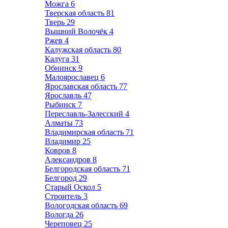
Можга
6
Тверская область
81
Тверь
29
Вышний Волочёк
4
Ржев
4
Калужская область
80
Калуга
31
Обнинск
9
Малоярославец
6
Ярославская область
77
Ярославль
47
Рыбинск
7
Переславль-Залесский
4
Алматы
73
Владимирская область
71
Владимир
25
Ковров
8
Александров
8
Белгородская область
71
Белгород
29
Старый Оскол
5
Строитель
3
Вологодская область
69
Вологда
26
Череповец
25