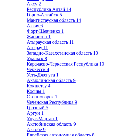
Аксу
2
Республика Алтай
14
Горно-Алтайск
5
Мангистауская область
14
Актау
6
Форт-Шевченко
1
Жанаозен
1
Атырауская область
11
Атырау
11
Западно-Казахстанская область
10
Уральск
8
Карачаево-Черкесская Республика
10
Черкесск
4
Усть-Джегута
1
Акмолинская область
9
Кокшетау
4
Косшы
1
Степногорск
1
Чеченская Республика
9
Грозный
5
Аргун
1
Урус-Мартан
1
Актюбинская область
9
Актобе
9
Еврейская автономная область
8