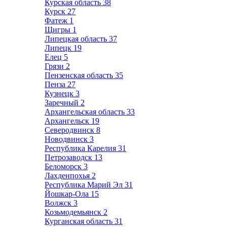
Курская область
38
Курск
27
Фатеж
1
Щигры
1
Липецкая область
37
Липецк
19
Елец
5
Грязи
2
Пензенская область
35
Пенза
27
Кузнецк
3
Заречный
2
Архангельская область
33
Архангельск
19
Северодвинск
8
Новодвинск
3
Республика Карелия
31
Петрозаводск
13
Беломорск
3
Лахденпохья
2
Республика Марий Эл
31
Йошкар-Ола
15
Волжск
3
Козьмодемьянск
2
Курганская область
31