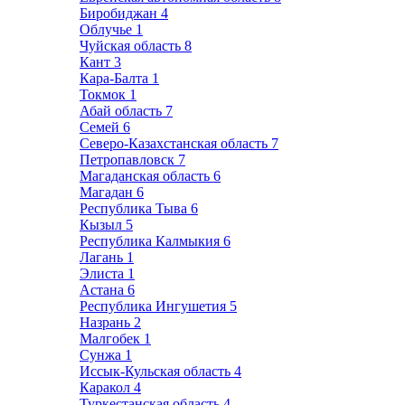
Биробиджан
4
Облучье
1
Чуйская область
8
Кант
3
Кара-Балта
1
Токмок
1
Абай область
7
Семей
6
Северо-Казахстанская область
7
Петропавловск
7
Магаданская область
6
Магадан
6
Республика Тыва
6
Кызыл
5
Республика Калмыкия
6
Лагань
1
Элиста
1
Астана
6
Республика Ингушетия
5
Назрань
2
Малгобек
1
Сунжа
1
Иссык-Кульская область
4
Каракол
4
Туркестанская область
4