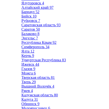
Ялуторовск
4
Алтайский край
97
Барнаул
52
Бийск
10
Рубцовск
7
Саратовская область
93
Саратов
50
Балаково
8
Энгельс
7
Республика Крым
92
Симферополь
34
Ялта
12
Керчь
9
Удмуртская Республика
83
Ижевск
44
Глазов
9
Можга
6
Тверская область
81
Тверь
29
Вышний Волочёк
4
Ржев
4
Калужская область
80
Калуга
31
Обнинск
9
Малоярославец
6