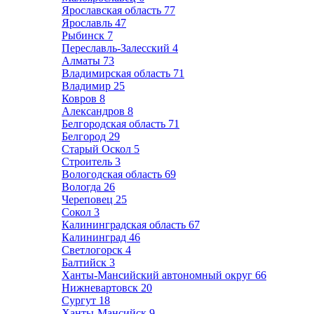
Ярославская область
77
Ярославль
47
Рыбинск
7
Переславль-Залесский
4
Алматы
73
Владимирская область
71
Владимир
25
Ковров
8
Александров
8
Белгородская область
71
Белгород
29
Старый Оскол
5
Строитель
3
Вологодская область
69
Вологда
26
Череповец
25
Сокол
3
Калининградская область
67
Калининград
46
Светлогорск
4
Балтийск
3
Ханты-Мансийский автономный округ
66
Нижневартовск
20
Сургут
18
Ханты-Мансийск
9