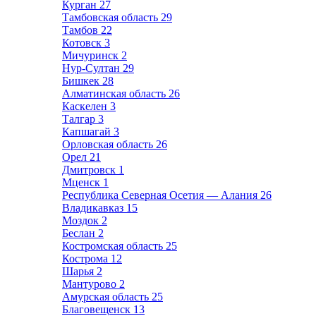
Курган
27
Тамбовская область
29
Тамбов
22
Котовск
3
Мичуринск
2
Нур-Султан
29
Бишкек
28
Алматинская область
26
Каскелен
3
Талгар
3
Капшагай
3
Орловская область
26
Орел
21
Дмитровск
1
Мценск
1
Республика Северная Осетия — Алания
26
Владикавказ
15
Моздок
2
Беслан
2
Костромская область
25
Кострома
12
Шарья
2
Мантурово
2
Амурская область
25
Благовещенск
13