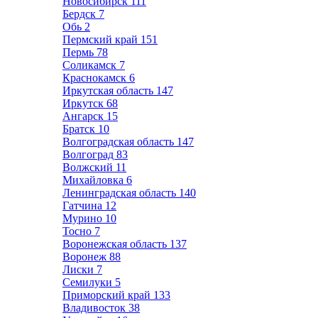
Новосибирск
111
Бердск
7
Обь
2
Пермский край
151
Пермь
78
Соликамск
7
Краснокамск
6
Иркутская область
147
Иркутск
68
Ангарск
15
Братск
10
Волгоградская область
147
Волгоград
83
Волжский
11
Михайловка
6
Ленинградская область
140
Гатчина
12
Мурино
10
Тосно
7
Воронежская область
137
Воронеж
88
Лиски
7
Семилуки
5
Приморский край
133
Владивосток
38