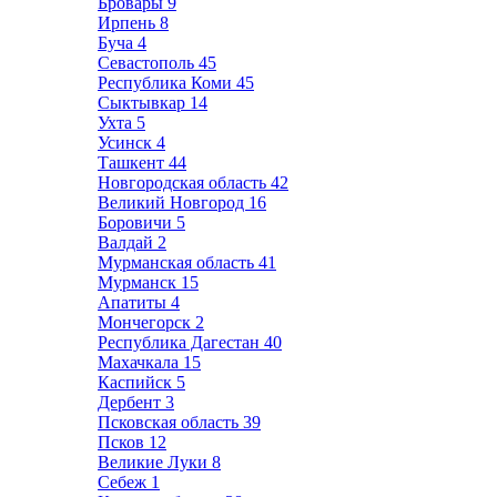
Бровары
9
Ирпень
8
Буча
4
Севастополь
45
Республика Коми
45
Сыктывкар
14
Ухта
5
Усинск
4
Ташкент
44
Новгородская область
42
Великий Новгород
16
Боровичи
5
Валдай
2
Мурманская область
41
Мурманск
15
Апатиты
4
Мончегорск
2
Республика Дагестан
40
Махачкала
15
Каспийск
5
Дербент
3
Псковская область
39
Псков
12
Великие Луки
8
Себеж
1