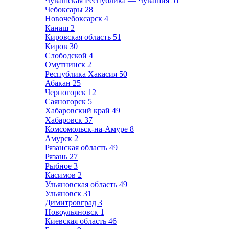
Чувашская Республика — Чувашия
51
Чебоксары
28
Новочебоксарск
4
Канаш
2
Кировская область
51
Киров
30
Слободской
4
Омутнинск
2
Республика Хакасия
50
Абакан
25
Черногорск
12
Саяногорск
5
Хабаровский край
49
Хабаровск
37
Комсомольск-на-Амуре
8
Амурск
2
Рязанская область
49
Рязань
27
Рыбное
3
Касимов
2
Ульяновская область
49
Ульяновск
31
Димитровград
3
Новоульяновск
1
Киевская область
46