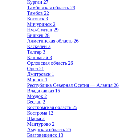
Курган
27
Тамбовская область
29
Тамбов
22
Котовск
3
Мичуринск
2
Нур-Султан
29
Бишкек
28
Алматинская область
26
Каскелен
3
Талгар
3
Капшагай
3
Орловская область
26
Орел
21
Дмитровск
1
Мценск
1
Республика Северная Осетия — Алания
26
Владикавказ
15
Моздок
2
Беслан
2
Костромская область
25
Кострома
12
Шарья
2
Мантурово
2
Амурская область
25
Благовещенск
13