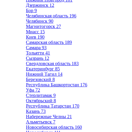
Дзержинск
12
Бор
9
Челябинская область
196
Челябинск
90
Магнитогорск
27
Миасс
15
Киев
190
Самарская область
189
Самара
93
Тольятти
41
Сызрань
12
Свердловская область
183
Екатеринбург
85
Нижний Тагил
14
Березовский
8
Республика Башкортостан
176
Уфа
72
Стерлитамак
9
Октябрьский
8
Республика Татарстан
170
Казань
73
Набережные Челны
21
Альметьевск
7
Новосибирская область
160