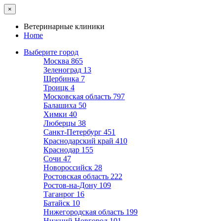
×
Ветеринарные клиники
Home
Выберите город
Москва
865
Зеленоград
13
Щербинка
7
Троицк
4
Московская область
797
Балашиха
50
Химки
40
Люберцы
38
Санкт-Петербург
451
Краснодарский край
410
Краснодар
155
Сочи
47
Новороссийск
28
Ростовская область
222
Ростов-на-Дону
109
Таганрог
16
Батайск
10
Нижегородская область
199
Нижний Новгород
101