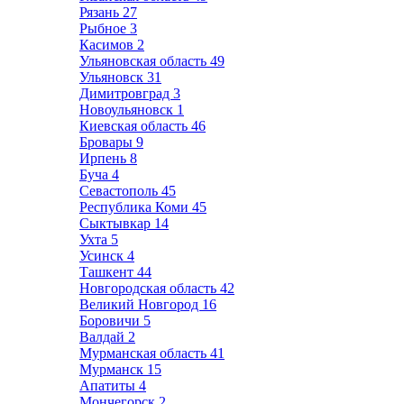
Рязань
27
Рыбное
3
Касимов
2
Ульяновская область
49
Ульяновск
31
Димитровград
3
Новоульяновск
1
Киевская область
46
Бровары
9
Ирпень
8
Буча
4
Севастополь
45
Республика Коми
45
Сыктывкар
14
Ухта
5
Усинск
4
Ташкент
44
Новгородская область
42
Великий Новгород
16
Боровичи
5
Валдай
2
Мурманская область
41
Мурманск
15
Апатиты
4
Мончегорск
2