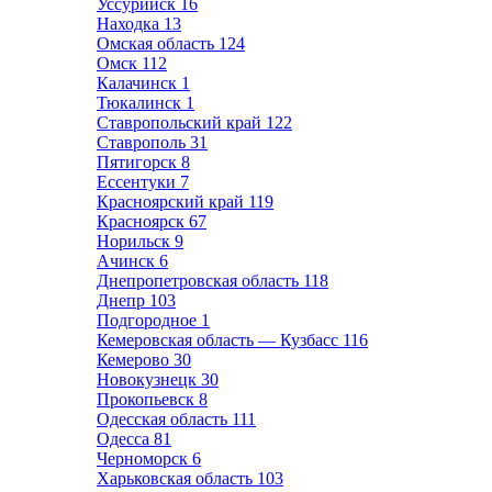
Уссурийск
16
Находка
13
Омская область
124
Омск
112
Калачинск
1
Тюкалинск
1
Ставропольский край
122
Ставрополь
31
Пятигорск
8
Ессентуки
7
Красноярский край
119
Красноярск
67
Норильск
9
Ачинск
6
Днепропетровская область
118
Днепр
103
Подгородное
1
Кемеровская область — Кузбасс
116
Кемерово
30
Новокузнецк
30
Прокопьевск
8
Одесская область
111
Одесса
81
Черноморск
6
Харьковская область
103