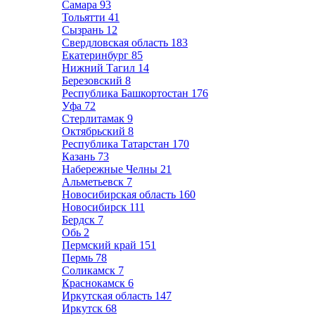
Самара
93
Тольятти
41
Сызрань
12
Свердловская область
183
Екатеринбург
85
Нижний Тагил
14
Березовский
8
Республика Башкортостан
176
Уфа
72
Стерлитамак
9
Октябрьский
8
Республика Татарстан
170
Казань
73
Набережные Челны
21
Альметьевск
7
Новосибирская область
160
Новосибирск
111
Бердск
7
Обь
2
Пермский край
151
Пермь
78
Соликамск
7
Краснокамск
6
Иркутская область
147
Иркутск
68