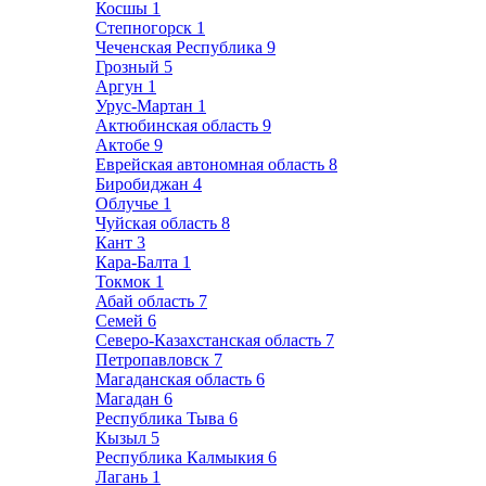
Косшы
1
Степногорск
1
Чеченская Республика
9
Грозный
5
Аргун
1
Урус-Мартан
1
Актюбинская область
9
Актобе
9
Еврейская автономная область
8
Биробиджан
4
Облучье
1
Чуйская область
8
Кант
3
Кара-Балта
1
Токмок
1
Абай область
7
Семей
6
Северо-Казахстанская область
7
Петропавловск
7
Магаданская область
6
Магадан
6
Республика Тыва
6
Кызыл
5
Республика Калмыкия
6
Лагань
1