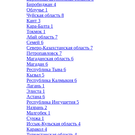
Биробиджан
4
Облучье
1
Чуйская область
8
Кант
3
Кара-Балта
1
Токмок
1
Абай область
7
Семей
6
Северо-Казахстанская область
7
Петропавловск
7
Магаданская область
6
Магадан
6
Республика Тыва
6
Кызыл
5
Республика Калмыкия
6
Лагань
1
Элиста
1
Астана
6
Республика Ингушетия
5
Назрань
2
Малгобек
1
Сунжа
1
Иссык-Кульская область
4
Каракол
4
Туркестанская область
4