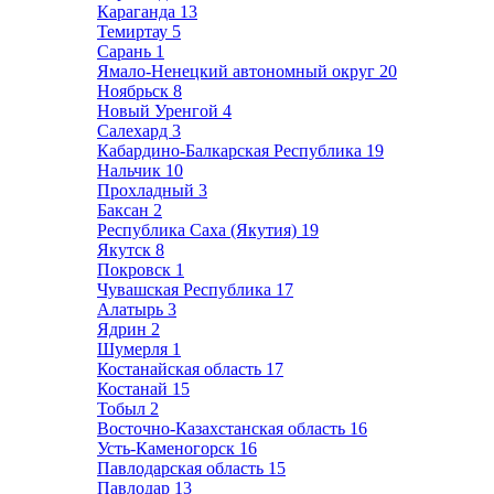
Караганда
13
Темиртау
5
Сарань
1
Ямало-Ненецкий автономный округ
20
Ноябрьск
8
Новый Уренгой
4
Салехард
3
Кабардино-Балкарская Республика
19
Нальчик
10
Прохладный
3
Баксан
2
Республика Саха (Якутия)
19
Якутск
8
Покровск
1
Чувашская Республика
17
Алатырь
3
Ядрин
2
Шумерля
1
Костанайская область
17
Костанай
15
Тобыл
2
Восточно-Казахстанская область
16
Усть-Каменогорск
16
Павлодарская область
15
Павлодар
13