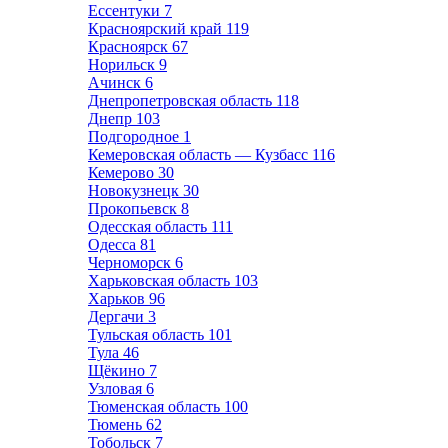
Ессентуки
7
Красноярский край
119
Красноярск
67
Норильск
9
Ачинск
6
Днепропетровская область
118
Днепр
103
Подгородное
1
Кемеровская область — Кузбасс
116
Кемерово
30
Новокузнецк
30
Прокопьевск
8
Одесская область
111
Одесса
81
Черноморск
6
Харьковская область
103
Харьков
96
Дергачи
3
Тульская область
101
Тула
46
Щёкино
7
Узловая
6
Тюменская область
100
Тюмень
62
Тобольск
7