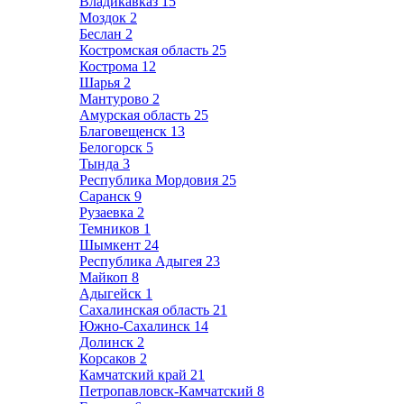
Владикавказ
15
Моздок
2
Беслан
2
Костромская область
25
Кострома
12
Шарья
2
Мантурово
2
Амурская область
25
Благовещенск
13
Белогорск
5
Тында
3
Республика Мордовия
25
Саранск
9
Рузаевка
2
Темников
1
Шымкент
24
Республика Адыгея
23
Майкоп
8
Адыгейск
1
Сахалинская область
21
Южно-Сахалинск
14
Долинск
2
Корсаков
2
Камчатский край
21
Петропавловск-Камчатский
8