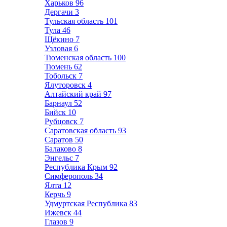
Харьков
96
Дергачи
3
Тульская область
101
Тула
46
Щёкино
7
Узловая
6
Тюменская область
100
Тюмень
62
Тобольск
7
Ялуторовск
4
Алтайский край
97
Барнаул
52
Бийск
10
Рубцовск
7
Саратовская область
93
Саратов
50
Балаково
8
Энгельс
7
Республика Крым
92
Симферополь
34
Ялта
12
Керчь
9
Удмуртская Республика
83
Ижевск
44
Глазов
9