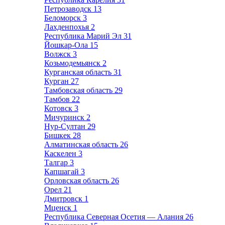
Петрозаводск
13
Беломорск
3
Лахденпохья
2
Республика Марий Эл
31
Йошкар-Ола
15
Волжск
3
Козьмодемьянск
2
Курганская область
31
Курган
27
Тамбовская область
29
Тамбов
22
Котовск
3
Мичуринск
2
Нур-Султан
29
Бишкек
28
Алматинская область
26
Каскелен
3
Талгар
3
Капшагай
3
Орловская область
26
Орел
21
Дмитровск
1
Мценск
1
Республика Северная Осетия — Алания
26