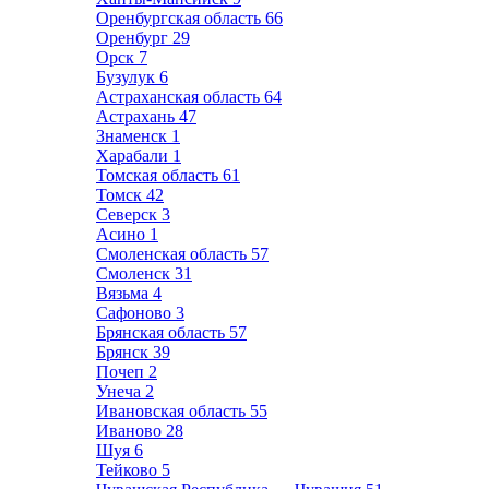
Оренбургская область
66
Оренбург
29
Орск
7
Бузулук
6
Астраханская область
64
Астрахань
47
Знаменск
1
Харабали
1
Томская область
61
Томск
42
Северск
3
Асино
1
Смоленская область
57
Смоленск
31
Вязьма
4
Сафоново
3
Брянская область
57
Брянск
39
Почеп
2
Унеча
2
Ивановская область
55
Иваново
28
Шуя
6
Тейково
5