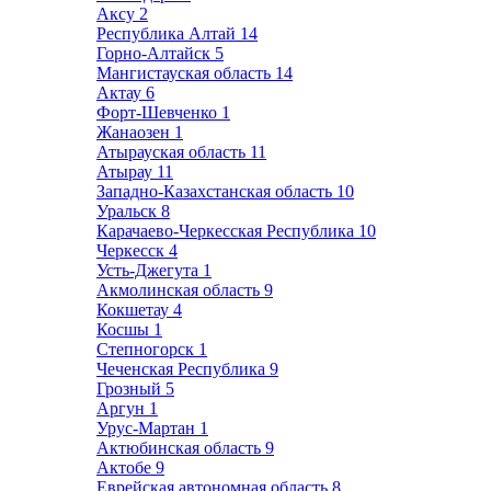
Аксу
2
Республика Алтай
14
Горно-Алтайск
5
Мангистауская область
14
Актау
6
Форт-Шевченко
1
Жанаозен
1
Атырауская область
11
Атырау
11
Западно-Казахстанская область
10
Уральск
8
Карачаево-Черкесская Республика
10
Черкесск
4
Усть-Джегута
1
Акмолинская область
9
Кокшетау
4
Косшы
1
Степногорск
1
Чеченская Республика
9
Грозный
5
Аргун
1
Урус-Мартан
1
Актюбинская область
9
Актобе
9
Еврейская автономная область
8