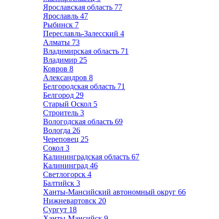
Ярославская область
77
Ярославль
47
Рыбинск
7
Переславль-Залесский
4
Алматы
73
Владимирская область
71
Владимир
25
Ковров
8
Александров
8
Белгородская область
71
Белгород
29
Старый Оскол
5
Строитель
3
Вологодская область
69
Вологда
26
Череповец
25
Сокол
3
Калининградская область
67
Калининград
46
Светлогорск
4
Балтийск
3
Ханты-Мансийский автономный округ
66
Нижневартовск
20
Сургут
18
Ханты-Мансийск
9