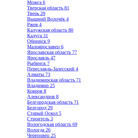
Можга
6
Тверская область
81
Тверь
29
Вышний Волочёк
4
Ржев
4
Калужская область
80
Калуга
31
Обнинск
9
Малоярославец
6
Ярославская область
77
Ярославль
47
Рыбинск
7
Переславль-Залесский
4
Алматы
73
Владимирская область
71
Владимир
25
Ковров
8
Александров
8
Белгородская область
71
Белгород
29
Старый Оскол
5
Строитель
3
Вологодская область
69
Вологда
26
Череповец
25