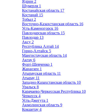
Ядрин
2
Шумерля
1
Костанайская область
17
Костанай
15
Тобыл
2
Восточно-Казахстанская область
16
Усть-Каменогорск
16
Павлодарская область
15
Павлодар
13
Аксу
2
Республика Алтай
14
Горно-Алтайск
5
Мангистауская область
14
Актау
6
Форт-Шевченко
1
Жанаозен
1
Атырауская область
11
Атырау
11
Западно-Казахстанская область
10
Уральск
8
Карачаево-Черкесская Республика
10
Черкесск
4
Усть-Джегута
1
Акмолинская область
9
Кокшетау
4