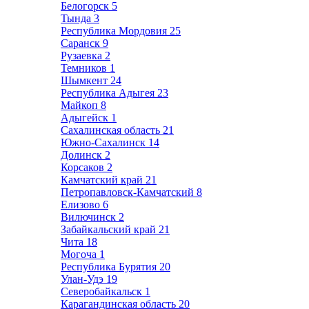
Белогорск
5
Тында
3
Республика Мордовия
25
Саранск
9
Рузаевка
2
Темников
1
Шымкент
24
Республика Адыгея
23
Майкоп
8
Адыгейск
1
Сахалинская область
21
Южно-Сахалинск
14
Долинск
2
Корсаков
2
Камчатский край
21
Петропавловск-Камчатский
8
Елизово
6
Вилючинск
2
Забайкальский край
21
Чита
18
Могоча
1
Республика Бурятия
20
Улан-Удэ
19
Северобайкальск
1
Карагандинская область
20