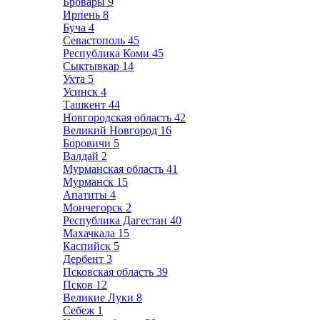
Бровары
9
Ирпень
8
Буча
4
Севастополь
45
Республика Коми
45
Сыктывкар
14
Ухта
5
Усинск
4
Ташкент
44
Новгородская область
42
Великий Новгород
16
Боровичи
5
Валдай
2
Мурманская область
41
Мурманск
15
Апатиты
4
Мончегорск
2
Республика Дагестан
40
Махачкала
15
Каспийск
5
Дербент
3
Псковская область
39
Псков
12
Великие Луки
8
Себеж
1