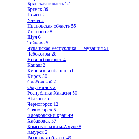
Брянская область
57
Брянск
39
Почеп
2
Унеча
2
Ивановская область
55
Иваново
28
Шуя
6
Тейково
5
Чувашская Республика — Чувашия
51
Чебоксары
28
Новочебоксарск
4
Канаш
2
Кировская область
51
Киров
30
Слободской
4
Омутнинск
2
Республика Хакасия
50
Абакан
25
Черногорск
12
Саяногорск
5
Хабаровский край
49
Хабаровск
37
Комсомольск-на-Амуре
8
Амурск
2
Рязанская область
49