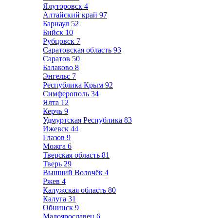
Ялуторовск
4
Алтайский край
97
Барнаул
52
Бийск
10
Рубцовск
7
Саратовская область
93
Саратов
50
Балаково
8
Энгельс
7
Республика Крым
92
Симферополь
34
Ялта
12
Керчь
9
Удмуртская Республика
83
Ижевск
44
Глазов
9
Можга
6
Тверская область
81
Тверь
29
Вышний Волочёк
4
Ржев
4
Калужская область
80
Калуга
31
Обнинск
9
Малоярославец
6