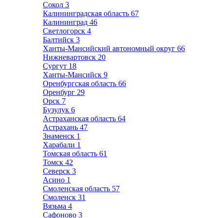
Сокол
3
Калининградская область
67
Калининград
46
Светлогорск
4
Балтийск
3
Ханты-Мансийский автономный округ
66
Нижневартовск
20
Сургут
18
Ханты-Мансийск
9
Оренбургская область
66
Оренбург
29
Орск
7
Бузулук
6
Астраханская область
64
Астрахань
47
Знаменск
1
Харабали
1
Томская область
61
Томск
42
Северск
3
Асино
1
Смоленская область
57
Смоленск
31
Вязьма
4
Сафоново
3