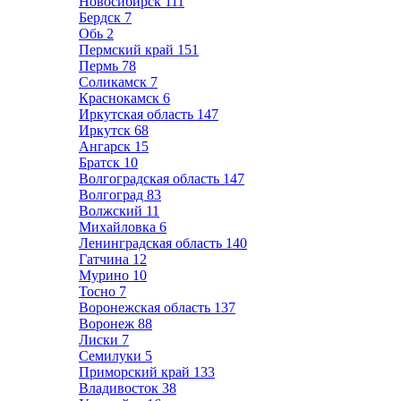
Новосибирск
111
Бердск
7
Обь
2
Пермский край
151
Пермь
78
Соликамск
7
Краснокамск
6
Иркутская область
147
Иркутск
68
Ангарск
15
Братск
10
Волгоградская область
147
Волгоград
83
Волжский
11
Михайловка
6
Ленинградская область
140
Гатчина
12
Мурино
10
Тосно
7
Воронежская область
137
Воронеж
88
Лиски
7
Семилуки
5
Приморский край
133
Владивосток
38