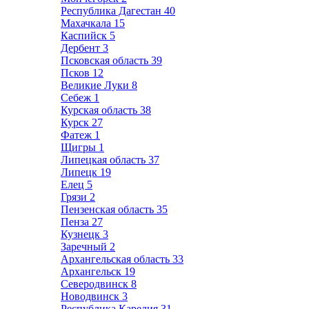
Республика Дагестан
40
Махачкала
15
Каспийск
5
Дербент
3
Псковская область
39
Псков
12
Великие Луки
8
Себеж
1
Курская область
38
Курск
27
Фатеж
1
Щигры
1
Липецкая область
37
Липецк
19
Елец
5
Грязи
2
Пензенская область
35
Пенза
27
Кузнецк
3
Заречный
2
Архангельская область
33
Архангельск
19
Северодвинск
8
Новодвинск
3
Республика Карелия
31