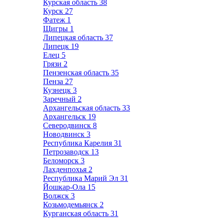
Курская область
38
Курск
27
Фатеж
1
Щигры
1
Липецкая область
37
Липецк
19
Елец
5
Грязи
2
Пензенская область
35
Пенза
27
Кузнецк
3
Заречный
2
Архангельская область
33
Архангельск
19
Северодвинск
8
Новодвинск
3
Республика Карелия
31
Петрозаводск
13
Беломорск
3
Лахденпохья
2
Республика Марий Эл
31
Йошкар-Ола
15
Волжск
3
Козьмодемьянск
2
Курганская область
31