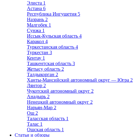
Элиста
1
Астана
6
Республика Ингушетия
5
Назрань
2
Малгобек
1
Сунжа
1
Иссык-Кульская область
4
Каракол
4
Туркестанская область
4
Туркестан
3
Кентау
1
Ташкентская область
3
Жетысу область
2
Талдыкорган
2
Ханты-Мансийский автономный округ — Югра
2
Лянтор
2
Чукотский автономный округ
2
Анадырь
2
Ненецкий автономный округ
2
Нарьян-Мар
2
Ош
2
Таласская область
1
Талас
1
Ошская область
1
Статьи и обзоры