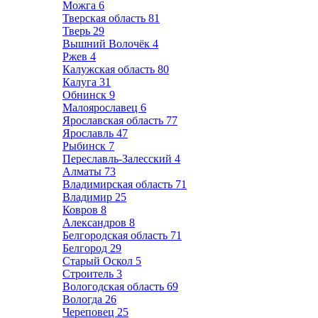
Можга
6
Тверская область
81
Тверь
29
Вышний Волочёк
4
Ржев
4
Калужская область
80
Калуга
31
Обнинск
9
Малоярославец
6
Ярославская область
77
Ярославль
47
Рыбинск
7
Переславль-Залесский
4
Алматы
73
Владимирская область
71
Владимир
25
Ковров
8
Александров
8
Белгородская область
71
Белгород
29
Старый Оскол
5
Строитель
3
Вологодская область
69
Вологда
26
Череповец
25