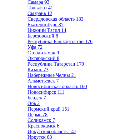
Самара
93
Тольятти
41
Сызрань
12
Свердловская область
183
Екатеринбург
85
Нижний Тагил
14
Березовский
8
Республика Башкортостан
176
Уфа
72
Стерлитамак
9
Октябрьский
8
Республика Татарстан
170
Казань
73
Набережные Челны
21
Альметьевск
7
Новосибирская область
160
Новосибирск
111
Бердск
7
Обь
2
Пермский край
151
Пермь
78
Соликамск
7
Краснокамск
6
Иркутская область
147
Иркутск
68