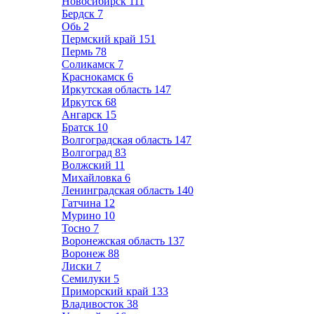
Новосибирск
111
Бердск
7
Обь
2
Пермский край
151
Пермь
78
Соликамск
7
Краснокамск
6
Иркутская область
147
Иркутск
68
Ангарск
15
Братск
10
Волгоградская область
147
Волгоград
83
Волжский
11
Михайловка
6
Ленинградская область
140
Гатчина
12
Мурино
10
Тосно
7
Воронежская область
137
Воронеж
88
Лиски
7
Семилуки
5
Приморский край
133
Владивосток
38