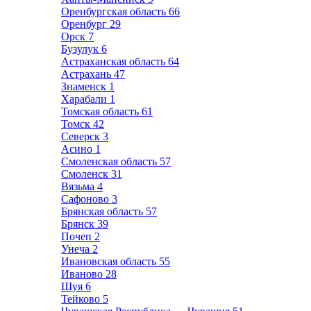
Оренбургская область
66
Оренбург
29
Орск
7
Бузулук
6
Астраханская область
64
Астрахань
47
Знаменск
1
Харабали
1
Томская область
61
Томск
42
Северск
3
Асино
1
Смоленская область
57
Смоленск
31
Вязьма
4
Сафоново
3
Брянская область
57
Брянск
39
Почеп
2
Унеча
2
Ивановская область
55
Иваново
28
Шуя
6
Тейково
5