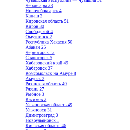
Чувашская Республика — Чувашия
51
Чебоксары
28
Новочебоксарск
4
Канаш
2
Кировская область
51
Киров
30
Слободской
4
Омутнинск
2
Республика Хакасия
50
Абакан
25
Черногорск
12
Саяногорск
5
Хабаровский край
49
Хабаровск
37
Комсомольск-на-Амуре
8
Амурск
2
Рязанская область
49
Рязань
27
Рыбное
3
Касимов
2
Ульяновская область
49
Ульяновск
31
Димитровград
3
Новоульяновск
1
Киевская область
46