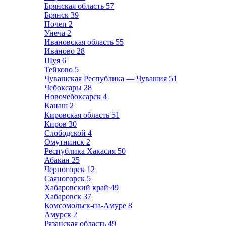
Брянская область
57
Брянск
39
Почеп
2
Унеча
2
Ивановская область
55
Иваново
28
Шуя
6
Тейково
5
Чувашская Республика — Чувашия
51
Чебоксары
28
Новочебоксарск
4
Канаш
2
Кировская область
51
Киров
30
Слободской
4
Омутнинск
2
Республика Хакасия
50
Абакан
25
Черногорск
12
Саяногорск
5
Хабаровский край
49
Хабаровск
37
Комсомольск-на-Амуре
8
Амурск
2
Рязанская область
49