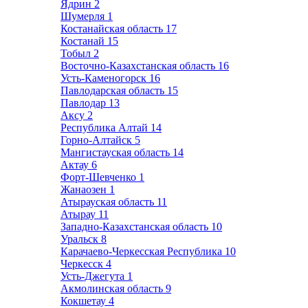
Ядрин
2
Шумерля
1
Костанайская область
17
Костанай
15
Тобыл
2
Восточно-Казахстанская область
16
Усть-Каменогорск
16
Павлодарская область
15
Павлодар
13
Аксу
2
Республика Алтай
14
Горно-Алтайск
5
Мангистауская область
14
Актау
6
Форт-Шевченко
1
Жанаозен
1
Атырауская область
11
Атырау
11
Западно-Казахстанская область
10
Уральск
8
Карачаево-Черкесская Республика
10
Черкесск
4
Усть-Джегута
1
Акмолинская область
9
Кокшетау
4