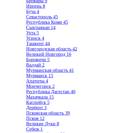
Бровары
9
Ирпень
8
Буча
4
Севастополь
45
Республика Коми
45
Сыктывкар
14
Ухта
5
Усинск
4
Ташкент
44
Новгородская область
42
Великий Новгород
16
Боровичи
5
Валдай
2
Мурманская область
41
Мурманск
15
Апатиты
4
Мончегорск
2
Республика Дагестан
40
Махачкала
15
Каспийск
5
Дербент
3
Псковская область
39
Псков
12
Великие Луки
8
Себеж
1