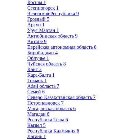
Косшы
1
Степногорск
1
Чеченская Республика
9
Грозный
5
Аргун
1
Урус-Мартан
1
Актюбинская область
9
Актобе
9
Еврейская автономная область
8
Биробиджан
4
Облучье
1
Чуйская область
8
Кант
3
Кара-Балта
1
Токмок
1
Абай область
7
Семей
6
Северо-Казахстанская область
7
Петропавловск
7
Магаданская область
6
Магадан
6
Республика Тыва
6
Кызыл
5
Республика Калмыкия
6
Лагань
1