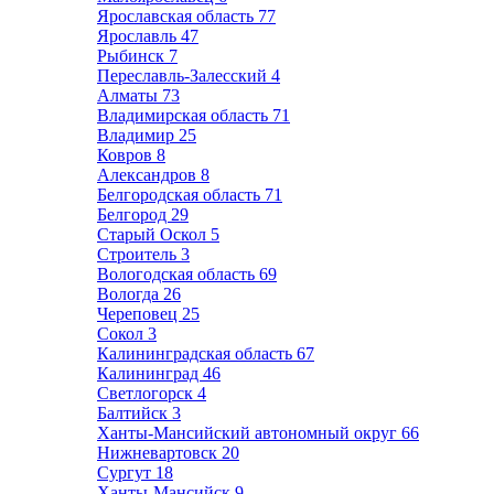
Ярославская область
77
Ярославль
47
Рыбинск
7
Переславль-Залесский
4
Алматы
73
Владимирская область
71
Владимир
25
Ковров
8
Александров
8
Белгородская область
71
Белгород
29
Старый Оскол
5
Строитель
3
Вологодская область
69
Вологда
26
Череповец
25
Сокол
3
Калининградская область
67
Калининград
46
Светлогорск
4
Балтийск
3
Ханты-Мансийский автономный округ
66
Нижневартовск
20
Сургут
18
Ханты-Мансийск
9