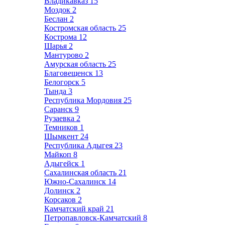
Владикавказ
15
Моздок
2
Беслан
2
Костромская область
25
Кострома
12
Шарья
2
Мантурово
2
Амурская область
25
Благовещенск
13
Белогорск
5
Тында
3
Республика Мордовия
25
Саранск
9
Рузаевка
2
Темников
1
Шымкент
24
Республика Адыгея
23
Майкоп
8
Адыгейск
1
Сахалинская область
21
Южно-Сахалинск
14
Долинск
2
Корсаков
2
Камчатский край
21
Петропавловск-Камчатский
8