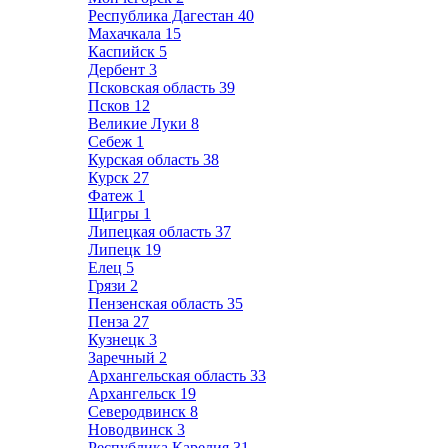
Республика Дагестан
40
Махачкала
15
Каспийск
5
Дербент
3
Псковская область
39
Псков
12
Великие Луки
8
Себеж
1
Курская область
38
Курск
27
Фатеж
1
Щигры
1
Липецкая область
37
Липецк
19
Елец
5
Грязи
2
Пензенская область
35
Пенза
27
Кузнецк
3
Заречный
2
Архангельская область
33
Архангельск
19
Северодвинск
8
Новодвинск
3
Республика Карелия
31