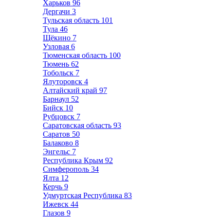
Харьков
96
Дергачи
3
Тульская область
101
Тула
46
Щёкино
7
Узловая
6
Тюменская область
100
Тюмень
62
Тобольск
7
Ялуторовск
4
Алтайский край
97
Барнаул
52
Бийск
10
Рубцовск
7
Саратовская область
93
Саратов
50
Балаково
8
Энгельс
7
Республика Крым
92
Симферополь
34
Ялта
12
Керчь
9
Удмуртская Республика
83
Ижевск
44
Глазов
9