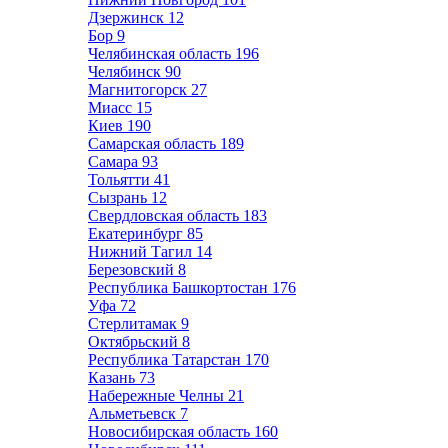
Дзержинск
12
Бор
9
Челябинская область
196
Челябинск
90
Магнитогорск
27
Миасс
15
Киев
190
Самарская область
189
Самара
93
Тольятти
41
Сызрань
12
Свердловская область
183
Екатеринбург
85
Нижний Тагил
14
Березовский
8
Республика Башкортостан
176
Уфа
72
Стерлитамак
9
Октябрьский
8
Республика Татарстан
170
Казань
73
Набережные Челны
21
Альметьевск
7
Новосибирская область
160