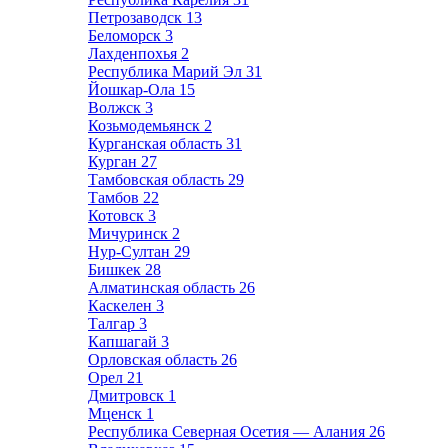
Петрозаводск
13
Беломорск
3
Лахденпохья
2
Республика Марий Эл
31
Йошкар-Ола
15
Волжск
3
Козьмодемьянск
2
Курганская область
31
Курган
27
Тамбовская область
29
Тамбов
22
Котовск
3
Мичуринск
2
Нур-Султан
29
Бишкек
28
Алматинская область
26
Каскелен
3
Талгар
3
Капшагай
3
Орловская область
26
Орел
21
Дмитровск
1
Мценск
1
Республика Северная Осетия — Алания
26