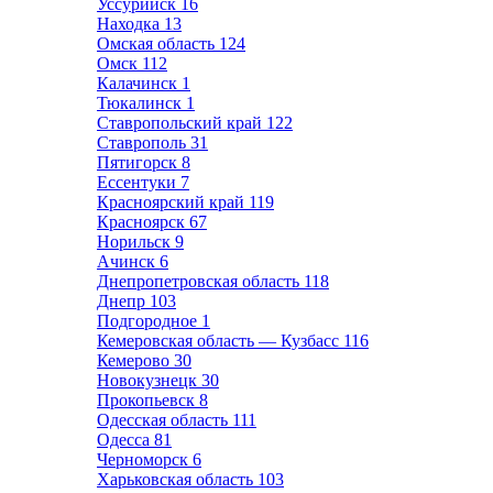
Уссурийск
16
Находка
13
Омская область
124
Омск
112
Калачинск
1
Тюкалинск
1
Ставропольский край
122
Ставрополь
31
Пятигорск
8
Ессентуки
7
Красноярский край
119
Красноярск
67
Норильск
9
Ачинск
6
Днепропетровская область
118
Днепр
103
Подгородное
1
Кемеровская область — Кузбасс
116
Кемерово
30
Новокузнецк
30
Прокопьевск
8
Одесская область
111
Одесса
81
Черноморск
6
Харьковская область
103