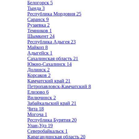
Белогорск
5
Тында
3
Республика Мордовия
25
Саранск
9
Рузаевка
2
Темников
1
Шымкент
24
Республика Адыгея
23
Майкоп
8
Адыгейск
1
Сахалинская область
21
Южно-Сахалинск
14
Долинск
2
Корсаков
2
Камчатский край
21
Петропавловск-Камчатский
8
Елизово
6
Вилючинск
2
Забайкальский край
21
Чита
18
Могоча
1
Республика Бурятия
20
Улан-Удэ
19
Северобайкальск
1
Карагандинская область
20