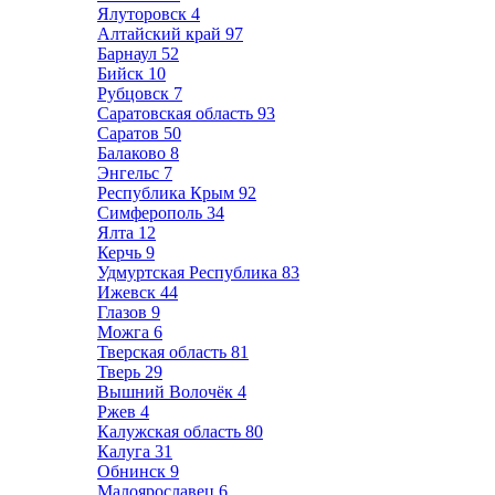
Ялуторовск
4
Алтайский край
97
Барнаул
52
Бийск
10
Рубцовск
7
Саратовская область
93
Саратов
50
Балаково
8
Энгельс
7
Республика Крым
92
Симферополь
34
Ялта
12
Керчь
9
Удмуртская Республика
83
Ижевск
44
Глазов
9
Можга
6
Тверская область
81
Тверь
29
Вышний Волочёк
4
Ржев
4
Калужская область
80
Калуга
31
Обнинск
9
Малоярославец
6