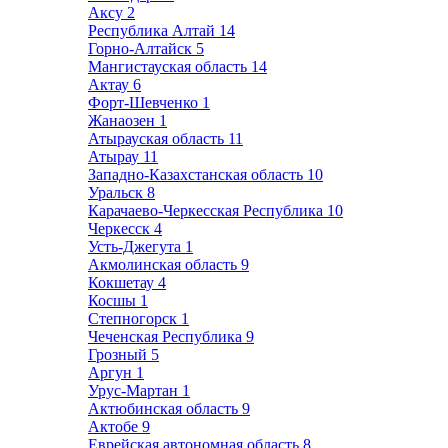
Аксу
2
Республика Алтай
14
Горно-Алтайск
5
Мангистауская область
14
Актау
6
Форт-Шевченко
1
Жанаозен
1
Атырауская область
11
Атырау
11
Западно-Казахстанская область
10
Уральск
8
Карачаево-Черкесская Республика
10
Черкесск
4
Усть-Джегута
1
Акмолинская область
9
Кокшетау
4
Косшы
1
Степногорск
1
Чеченская Республика
9
Грозный
5
Аргун
1
Урус-Мартан
1
Актюбинская область
9
Актобе
9
Еврейская автономная область
8