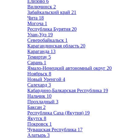
Елизово
6
Вилючинск
2
Забайкальский край
21
Чита
18
Могоча
1
Республика Бурятия
20
Улан-Удэ
19
Северобайкальск
1
Карагандинская область
20
Караганда
13
Темиртау
5
Сарань
1
Ямало-Ненецкий автономный округ
20
Ноябрьск
8
Новый Уренгой
4
Салехард
3
Кабардино-Балкарская Республика
19
Нальчик
10
Прохладный
3
Баксан
2
Республика Саха (Якутия)
19
Якутск
8
Покровск
1
Чувашская Республика
17
Алатырь
3