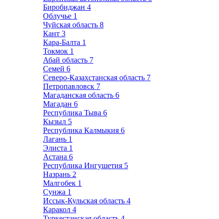
Биробиджан
4
Облучье
1
Чуйская область
8
Кант
3
Кара-Балта
1
Токмок
1
Абай область
7
Семей
6
Северо-Казахстанская область
7
Петропавловск
7
Магаданская область
6
Магадан
6
Республика Тыва
6
Кызыл
5
Республика Калмыкия
6
Лагань
1
Элиста
1
Астана
6
Республика Ингушетия
5
Назрань
2
Малгобек
1
Сунжа
1
Иссык-Кульская область
4
Каракол
4
Туркестанская область
4