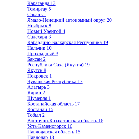
Караганда
13
Темиртау
5
Сарань
1
Ямало-Ненецкий автономный округ
20
Ноябрьск
8
Новый Уренгой
4
Салехард
3
Кабардино-Балкарская Республика
19
Нальчик
10
Прохладный
3
Баксан
2
Республика Саха (Якутия)
19
Якутск
8
Покровск
1
Чувашская Республика
17
Алатырь
3
Ядрин
2
Шумерля
1
Костанайская область
17
Костанай
15
Тобыл
2
Восточно-Казахстанская область
16
Усть-Каменогорск
16
Павлодарская область
15
Павлодар
13