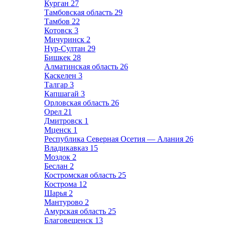
Курган
27
Тамбовская область
29
Тамбов
22
Котовск
3
Мичуринск
2
Нур-Султан
29
Бишкек
28
Алматинская область
26
Каскелен
3
Талгар
3
Капшагай
3
Орловская область
26
Орел
21
Дмитровск
1
Мценск
1
Республика Северная Осетия — Алания
26
Владикавказ
15
Моздок
2
Беслан
2
Костромская область
25
Кострома
12
Шарья
2
Мантурово
2
Амурская область
25
Благовещенск
13