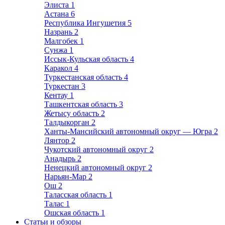
Элиста
1
Астана
6
Республика Ингушетия
5
Назрань
2
Малгобек
1
Сунжа
1
Иссык-Кульская область
4
Каракол
4
Туркестанская область
4
Туркестан
3
Кентау
1
Ташкентская область
3
Жетысу область
2
Талдыкорган
2
Ханты-Мансийский автономный округ — Югра
2
Лянтор
2
Чукотский автономный округ
2
Анадырь
2
Ненецкий автономный округ
2
Нарьян-Мар
2
Ош
2
Таласская область
1
Талас
1
Ошская область
1
Статьи и обзоры