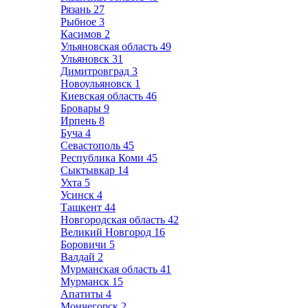
Рязань
27
Рыбное
3
Касимов
2
Ульяновская область
49
Ульяновск
31
Димитровград
3
Новоульяновск
1
Киевская область
46
Бровары
9
Ирпень
8
Буча
4
Севастополь
45
Республика Коми
45
Сыктывкар
14
Ухта
5
Усинск
4
Ташкент
44
Новгородская область
42
Великий Новгород
16
Боровичи
5
Валдай
2
Мурманская область
41
Мурманск
15
Апатиты
4
Мончегорск
2