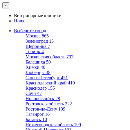
×
Ветеринарные клиники
Home
Выберите город
Москва
865
Зеленоград
13
Щербинка
7
Троицк
4
Московская область
797
Балашиха
50
Химки
40
Люберцы
38
Санкт-Петербург
451
Краснодарский край
410
Краснодар
155
Сочи
47
Новороссийск
28
Ростовская область
222
Ростов-на-Дону
109
Таганрог
16
Батайск
10
Нижегородская область
199
Нижний Новгород
101