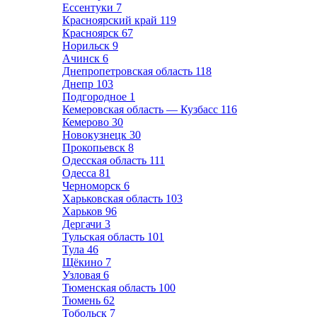
Ессентуки
7
Красноярский край
119
Красноярск
67
Норильск
9
Ачинск
6
Днепропетровская область
118
Днепр
103
Подгородное
1
Кемеровская область — Кузбасс
116
Кемерово
30
Новокузнецк
30
Прокопьевск
8
Одесская область
111
Одесса
81
Черноморск
6
Харьковская область
103
Харьков
96
Дергачи
3
Тульская область
101
Тула
46
Щёкино
7
Узловая
6
Тюменская область
100
Тюмень
62
Тобольск
7