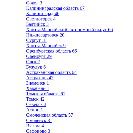
Сокол
3
Калининградская область
67
Калининград
46
Светлогорск
4
Балтийск
3
Ханты-Мансийский автономный округ
66
Нижневартовск
20
Сургут
18
Ханты-Мансийск
9
Оренбургская область
66
Оренбург
29
Орск
7
Бузулук
6
Астраханская область
64
Астрахань
47
Знаменск
1
Харабали
1
Томская область
61
Томск
42
Северск
3
Асино
1
Смоленская область
57
Смоленск
31
Вязьма
4
Сафоново
3