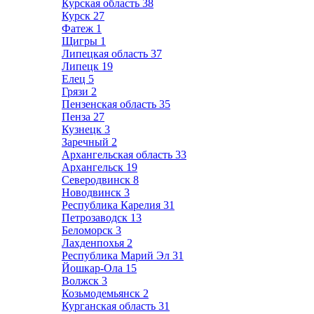
Курская область
38
Курск
27
Фатеж
1
Щигры
1
Липецкая область
37
Липецк
19
Елец
5
Грязи
2
Пензенская область
35
Пенза
27
Кузнецк
3
Заречный
2
Архангельская область
33
Архангельск
19
Северодвинск
8
Новодвинск
3
Республика Карелия
31
Петрозаводск
13
Беломорск
3
Лахденпохья
2
Республика Марий Эл
31
Йошкар-Ола
15
Волжск
3
Козьмодемьянск
2
Курганская область
31