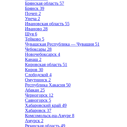
Брянская область
57
Брянск
39
Почеп
2
Унеча
2
Ивановская область
55
Иваново
28
Шуя
6
Тейково
5
Чувашская Республика — Чувашия
51
Чебоксары
28
Новочебоксарск
4
Канаш
2
Кировская область
51
Киров
30
Слободской
4
Омутнинск
2
Республика Хакасия
50
Абакан
25
Черногорск
12
Саяногорск
5
Хабаровский край
49
Хабаровск
37
Комсомольск-на-Амуре
8
Амурск
2
Рязанская область
49