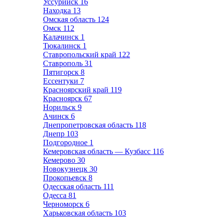
Уссурийск
16
Находка
13
Омская область
124
Омск
112
Калачинск
1
Тюкалинск
1
Ставропольский край
122
Ставрополь
31
Пятигорск
8
Ессентуки
7
Красноярский край
119
Красноярск
67
Норильск
9
Ачинск
6
Днепропетровская область
118
Днепр
103
Подгородное
1
Кемеровская область — Кузбасс
116
Кемерово
30
Новокузнецк
30
Прокопьевск
8
Одесская область
111
Одесса
81
Черноморск
6
Харьковская область
103