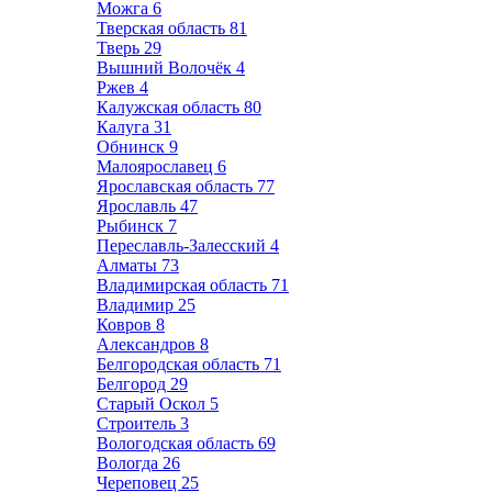
Можга
6
Тверская область
81
Тверь
29
Вышний Волочёк
4
Ржев
4
Калужская область
80
Калуга
31
Обнинск
9
Малоярославец
6
Ярославская область
77
Ярославль
47
Рыбинск
7
Переславль-Залесский
4
Алматы
73
Владимирская область
71
Владимир
25
Ковров
8
Александров
8
Белгородская область
71
Белгород
29
Старый Оскол
5
Строитель
3
Вологодская область
69
Вологда
26
Череповец
25