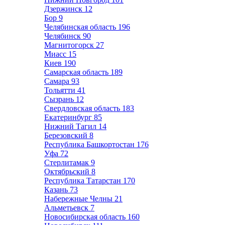
Дзержинск
12
Бор
9
Челябинская область
196
Челябинск
90
Магнитогорск
27
Миасс
15
Киев
190
Самарская область
189
Самара
93
Тольятти
41
Сызрань
12
Свердловская область
183
Екатеринбург
85
Нижний Тагил
14
Березовский
8
Республика Башкортостан
176
Уфа
72
Стерлитамак
9
Октябрьский
8
Республика Татарстан
170
Казань
73
Набережные Челны
21
Альметьевск
7
Новосибирская область
160