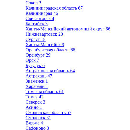
Сокол
3
Калининградская область
67
Калининград
46
Светлогорск
4
Балтийск
3
Ханты-Мансийский автономный округ
66
Нижневартовск
20
Сургут
18
Ханты-Мансийск
9
Оренбургская область
66
Оренбург
29
Орск
7
Бузулук
6
Астраханская область
64
Астрахань
47
Знаменск
1
Харабали
1
Томская область
61
Томск
42
Северск
3
Асино
1
Смоленская область
57
Смоленск
31
Вязьма
4
Сафоново
3