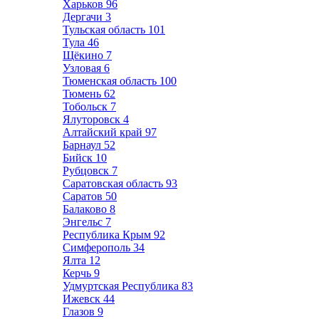
Харьков
96
Дергачи
3
Тульская область
101
Тула
46
Щёкино
7
Узловая
6
Тюменская область
100
Тюмень
62
Тобольск
7
Ялуторовск
4
Алтайский край
97
Барнаул
52
Бийск
10
Рубцовск
7
Саратовская область
93
Саратов
50
Балаково
8
Энгельс
7
Республика Крым
92
Симферополь
34
Ялта
12
Керчь
9
Удмуртская Республика
83
Ижевск
44
Глазов
9