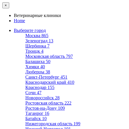
×
Ветеринарные клиники
Home
Выберите город
Москва
865
Зеленоград
13
Щербинка
7
Троицк
4
Московская область
797
Балашиха
50
Химки
40
Люберцы
38
Санкт-Петербург
451
Краснодарский край
410
Краснодар
155
Сочи
47
Новороссийск
28
Ростовская область
222
Ростов-на-Дону
109
Таганрог
16
Батайск
10
Нижегородская область
199
Нижний Новгород
101