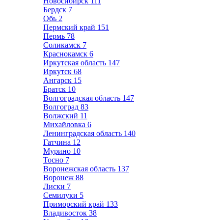
Новосибирск
111
Бердск
7
Обь
2
Пермский край
151
Пермь
78
Соликамск
7
Краснокамск
6
Иркутская область
147
Иркутск
68
Ангарск
15
Братск
10
Волгоградская область
147
Волгоград
83
Волжский
11
Михайловка
6
Ленинградская область
140
Гатчина
12
Мурино
10
Тосно
7
Воронежская область
137
Воронеж
88
Лиски
7
Семилуки
5
Приморский край
133
Владивосток
38