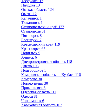
Уссурийск
16
Находка
13
Омская область
124
Омск
112
Калачинск
1
Тюкалинск
1
Ставропольский край
122
Ставрополь
31
Пятигорск
8
Ессентуки
7
Красноярский край
119
Красноярск
67
Норильск
9
Ачинск
6
Днепропетровская область
118
Днепр
103
Подгородное
1
Кемеровская область — Кузбасс
116
Кемерово
30
Новокузнецк
30
Прокопьевск
8
Одесская область
111
Одесса
81
Черноморск
6
Харьковская область
103