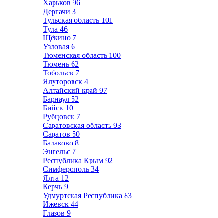
Харьков
96
Дергачи
3
Тульская область
101
Тула
46
Щёкино
7
Узловая
6
Тюменская область
100
Тюмень
62
Тобольск
7
Ялуторовск
4
Алтайский край
97
Барнаул
52
Бийск
10
Рубцовск
7
Саратовская область
93
Саратов
50
Балаково
8
Энгельс
7
Республика Крым
92
Симферополь
34
Ялта
12
Керчь
9
Удмуртская Республика
83
Ижевск
44
Глазов
9