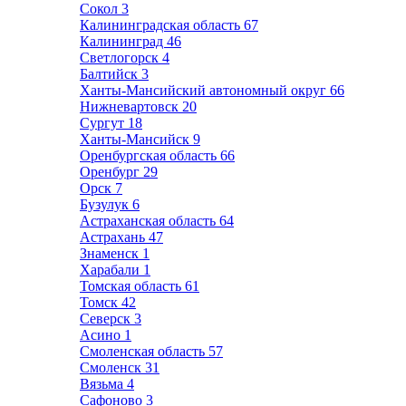
Сокол
3
Калининградская область
67
Калининград
46
Светлогорск
4
Балтийск
3
Ханты-Мансийский автономный округ
66
Нижневартовск
20
Сургут
18
Ханты-Мансийск
9
Оренбургская область
66
Оренбург
29
Орск
7
Бузулук
6
Астраханская область
64
Астрахань
47
Знаменск
1
Харабали
1
Томская область
61
Томск
42
Северск
3
Асино
1
Смоленская область
57
Смоленск
31
Вязьма
4
Сафоново
3