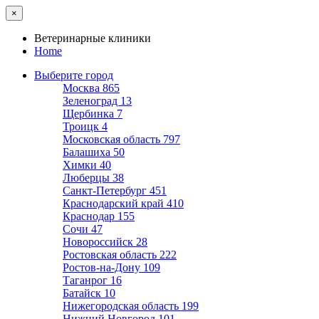
×
Ветеринарные клиники
Home
Выберите город
Москва
865
Зеленоград
13
Щербинка
7
Троицк
4
Московская область
797
Балашиха
50
Химки
40
Люберцы
38
Санкт-Петербург
451
Краснодарский край
410
Краснодар
155
Сочи
47
Новороссийск
28
Ростовская область
222
Ростов-на-Дону
109
Таганрог
16
Батайск
10
Нижегородская область
199
Нижний Новгород
101