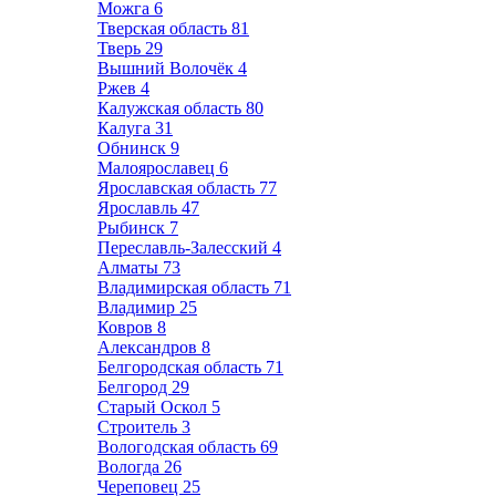
Можга
6
Тверская область
81
Тверь
29
Вышний Волочёк
4
Ржев
4
Калужская область
80
Калуга
31
Обнинск
9
Малоярославец
6
Ярославская область
77
Ярославль
47
Рыбинск
7
Переславль-Залесский
4
Алматы
73
Владимирская область
71
Владимир
25
Ковров
8
Александров
8
Белгородская область
71
Белгород
29
Старый Оскол
5
Строитель
3
Вологодская область
69
Вологда
26
Череповец
25