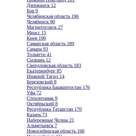
Дзержинск
12
Бор
9
Челябинская область
196
Челябинск
90
Магнитогорск
27
Миасс
15
Киев
190
Самарская область
189
Самара
93
Тольятти
41
Сызрань
12
Свердловская область
183
Екатеринбург
85
Нижний Тагил
14
Березовский
8
Республика Башкортостан
176
Уфа
72
Стерлитамак
9
Октябрьский
8
Республика Татарстан
170
Казань
73
Набережные Челны
21
Альметьевск
7
Новосибирская область
160