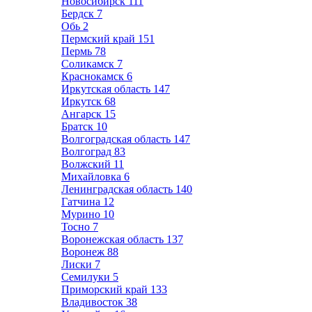
Новосибирск
111
Бердск
7
Обь
2
Пермский край
151
Пермь
78
Соликамск
7
Краснокамск
6
Иркутская область
147
Иркутск
68
Ангарск
15
Братск
10
Волгоградская область
147
Волгоград
83
Волжский
11
Михайловка
6
Ленинградская область
140
Гатчина
12
Мурино
10
Тосно
7
Воронежская область
137
Воронеж
88
Лиски
7
Семилуки
5
Приморский край
133
Владивосток
38