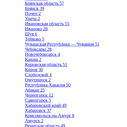
Брянская область
57
Брянск
39
Почеп
2
Унеча
2
Ивановская область
55
Иваново
28
Шуя
6
Тейково
5
Чувашская Республика — Чувашия
51
Чебоксары
28
Новочебоксарск
4
Канаш
2
Кировская область
51
Киров
30
Слободской
4
Омутнинск
2
Республика Хакасия
50
Абакан
25
Черногорск
12
Саяногорск
5
Хабаровский край
49
Хабаровск
37
Комсомольск-на-Амуре
8
Амурск
2
Рязанская область
49