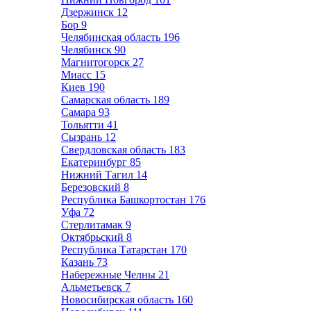
Дзержинск
12
Бор
9
Челябинская область
196
Челябинск
90
Магнитогорск
27
Миасс
15
Киев
190
Самарская область
189
Самара
93
Тольятти
41
Сызрань
12
Свердловская область
183
Екатеринбург
85
Нижний Тагил
14
Березовский
8
Республика Башкортостан
176
Уфа
72
Стерлитамак
9
Октябрьский
8
Республика Татарстан
170
Казань
73
Набережные Челны
21
Альметьевск
7
Новосибирская область
160