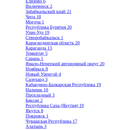
Елизово
6
Вилючинск
2
Забайкальский край
21
Чита
18
Могоча
1
Республика Бурятия
20
Улан-Удэ
19
Северобайкальск
1
Карагандинская область
20
Караганда
13
Темиртау
5
Сарань
1
Ямало-Ненецкий автономный округ
20
Ноябрьск
8
Новый Уренгой
4
Салехард
3
Кабардино-Балкарская Республика
19
Нальчик
10
Прохладный
3
Баксан
2
Республика Саха (Якутия)
19
Якутск
8
Покровск
1
Чувашская Республика
17
Алатырь
3