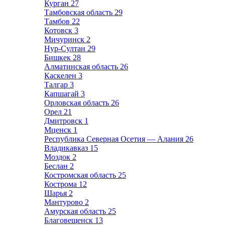
Курган
27
Тамбовская область
29
Тамбов
22
Котовск
3
Мичуринск
2
Нур-Султан
29
Бишкек
28
Алматинская область
26
Каскелен
3
Талгар
3
Капшагай
3
Орловская область
26
Орел
21
Дмитровск
1
Мценск
1
Республика Северная Осетия — Алания
26
Владикавказ
15
Моздок
2
Беслан
2
Костромская область
25
Кострома
12
Шарья
2
Мантурово
2
Амурская область
25
Благовещенск
13