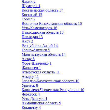
Ядрин
2
Шумерля
1
Костанайская область
17
Костанай
15
Тобыл
2
Восточно-Казахстанская область
16
Усть-Каменогорск
16
Павлодарская область
15
Павлодар
13
Аксу
2
Республика Алтай
14
Горно-Алтайск
5
Мангистауская область
14
Актау
6
Форт-Шевченко
1
Жанаозен
1
Атырауская область
11
Атырау
11
Западно-Казахстанская область
10
Уральск
8
Карачаево-Черкесская Республика
10
Черкесск
4
Усть-Джегута
1
Акмолинская область
9
Кокшетау
4