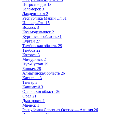
Петрозаводск
13
Беломорск
3
Лахденпохья
2
Республика Марий Эл
31
Йошкар-Ола
15
Волжск
3
Козьмодемьянск
2
Курганская область
31
Курган
27
Тамбовская область
29
Тамбов
22
Котовск
3
Мичуринск
2
Нур-Султан
29
Бишкек
28
Алматинская область
26
Каскелен
3
Талгар
3
Капшагай
3
Орловская область
26
Орел
21
Дмитровск
1
Мценск
1
Республика Северная Осетия — Алания
26