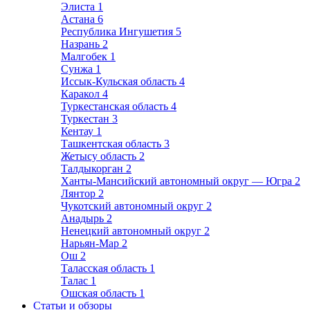
Элиста
1
Астана
6
Республика Ингушетия
5
Назрань
2
Малгобек
1
Сунжа
1
Иссык-Кульская область
4
Каракол
4
Туркестанская область
4
Туркестан
3
Кентау
1
Ташкентская область
3
Жетысу область
2
Талдыкорган
2
Ханты-Мансийский автономный округ — Югра
2
Лянтор
2
Чукотский автономный округ
2
Анадырь
2
Ненецкий автономный округ
2
Нарьян-Мар
2
Ош
2
Таласская область
1
Талас
1
Ошская область
1
Статьи и обзоры