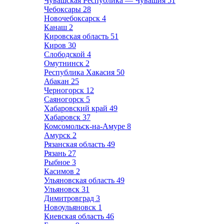
Чувашская Республика — Чувашия
51
Чебоксары
28
Новочебоксарск
4
Канаш
2
Кировская область
51
Киров
30
Слободской
4
Омутнинск
2
Республика Хакасия
50
Абакан
25
Черногорск
12
Саяногорск
5
Хабаровский край
49
Хабаровск
37
Комсомольск-на-Амуре
8
Амурск
2
Рязанская область
49
Рязань
27
Рыбное
3
Касимов
2
Ульяновская область
49
Ульяновск
31
Димитровград
3
Новоульяновск
1
Киевская область
46