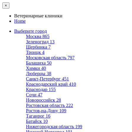
×
Ветеринарные клиники
Home
Выберите город
Москва
865
Зеленоград
13
Щербинка
7
Троицк
4
Московская область
797
Балашиха
50
Химки
40
Люберцы
38
Санкт-Петербург
451
Краснодарский край
410
Краснодар
155
Сочи
47
Новороссийск
28
Ростовская область
222
Ростов-на-Дону
109
Таганрог
16
Батайск
10
Нижегородская область
199
Нижний Новгород
101