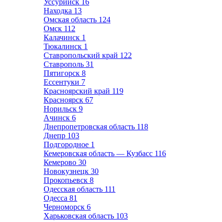
Уссурийск
16
Находка
13
Омская область
124
Омск
112
Калачинск
1
Тюкалинск
1
Ставропольский край
122
Ставрополь
31
Пятигорск
8
Ессентуки
7
Красноярский край
119
Красноярск
67
Норильск
9
Ачинск
6
Днепропетровская область
118
Днепр
103
Подгородное
1
Кемеровская область — Кузбасс
116
Кемерово
30
Новокузнецк
30
Прокопьевск
8
Одесская область
111
Одесса
81
Черноморск
6
Харьковская область
103