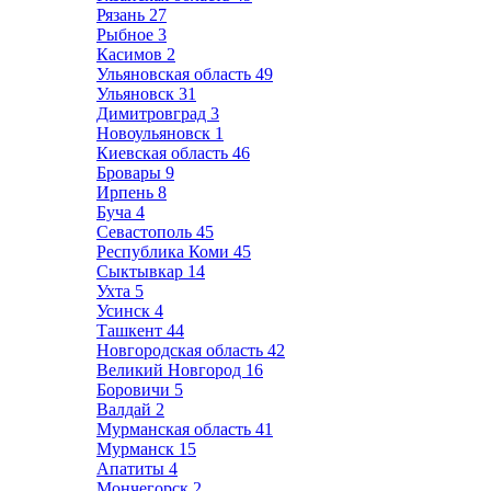
Рязань
27
Рыбное
3
Касимов
2
Ульяновская область
49
Ульяновск
31
Димитровград
3
Новоульяновск
1
Киевская область
46
Бровары
9
Ирпень
8
Буча
4
Севастополь
45
Республика Коми
45
Сыктывкар
14
Ухта
5
Усинск
4
Ташкент
44
Новгородская область
42
Великий Новгород
16
Боровичи
5
Валдай
2
Мурманская область
41
Мурманск
15
Апатиты
4
Мончегорск
2