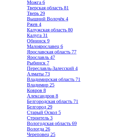
Можга
6
Тверская область
81
Тверь
29
Вышний Волочёк
4
Ржев
4
Калужская область
80
Калуга
31
Обнинск
9
Малоярославец
6
Ярославская область
77
Ярославль
47
Рыбинск
7
Переславль-Залесский
4
Алматы
73
Владимирская область
71
Владимир
25
Ковров
8
Александров
8
Белгородская область
71
Белгород
29
Старый Оскол
5
Строитель
3
Вологодская область
69
Вологда
26
Череповец
25