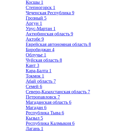
Косшы
1
Степногорск
1
Чеченская Республика
9
Грозный
5
Аргун
1
Урус-Мартан
1
Актюбинская область
9
Актобе
9
Еврейская автономная область
8
Биробиджан
4
Облучье
1
Чуйская область
8
Кант
3
Кара-Балта
1
Токмок
1
Абай область
7
Семей
6
Северо-Казахстанская область
7
Петропавловск
7
Магаданская область
6
Магадан
6
Республика Тыва
6
Кызыл
5
Республика Калмыкия
6
Лагань
1