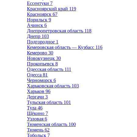
Ессентуки
7
Красноярский край
119
Красноярск
67
Норильск
9
Ачинск
6
Днепропетровская область
118
Днепр
103
Подгородное
1
Кемеровская область — Кузбасс
116
Кемерово
30
Новокузнецк
30
Прокопьевск
8
Одесская область
111
Одесса
81
Черноморск
6
Харьковская область
103
Харьков
96
Дергачи
3
Тульская область
101
Тула
46
Щёкино
7
Узловая
6
Тюменская область
100
Тюмень
62
Тобольск
7