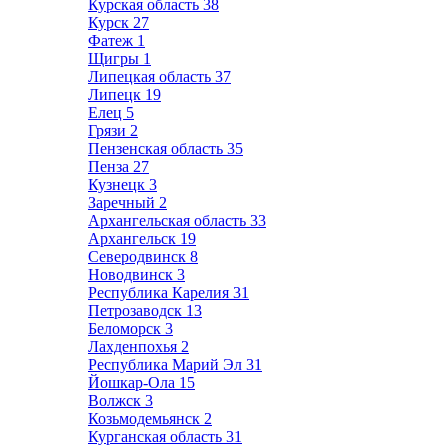
Курская область
38
Курск
27
Фатеж
1
Щигры
1
Липецкая область
37
Липецк
19
Елец
5
Грязи
2
Пензенская область
35
Пенза
27
Кузнецк
3
Заречный
2
Архангельская область
33
Архангельск
19
Северодвинск
8
Новодвинск
3
Республика Карелия
31
Петрозаводск
13
Беломорск
3
Лахденпохья
2
Республика Марий Эл
31
Йошкар-Ола
15
Волжск
3
Козьмодемьянск
2
Курганская область
31