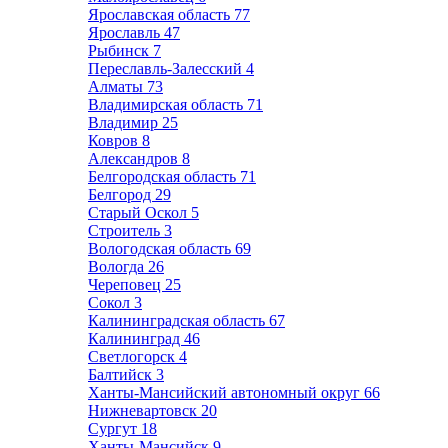
Ярославская область
77
Ярославль
47
Рыбинск
7
Переславль-Залесский
4
Алматы
73
Владимирская область
71
Владимир
25
Ковров
8
Александров
8
Белгородская область
71
Белгород
29
Старый Оскол
5
Строитель
3
Вологодская область
69
Вологда
26
Череповец
25
Сокол
3
Калининградская область
67
Калининград
46
Светлогорск
4
Балтийск
3
Ханты-Мансийский автономный округ
66
Нижневартовск
20
Сургут
18
Ханты-Мансийск
9