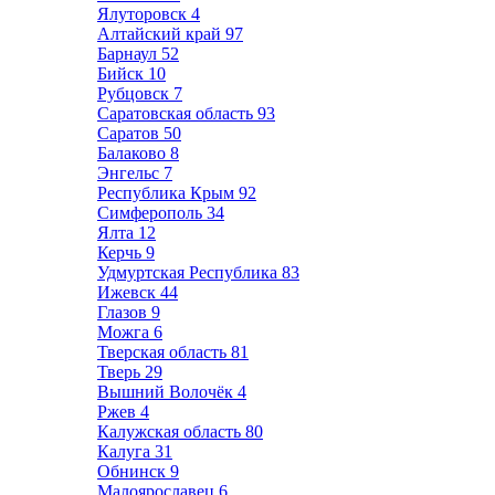
Ялуторовск
4
Алтайский край
97
Барнаул
52
Бийск
10
Рубцовск
7
Саратовская область
93
Саратов
50
Балаково
8
Энгельс
7
Республика Крым
92
Симферополь
34
Ялта
12
Керчь
9
Удмуртская Республика
83
Ижевск
44
Глазов
9
Можга
6
Тверская область
81
Тверь
29
Вышний Волочёк
4
Ржев
4
Калужская область
80
Калуга
31
Обнинск
9
Малоярославец
6