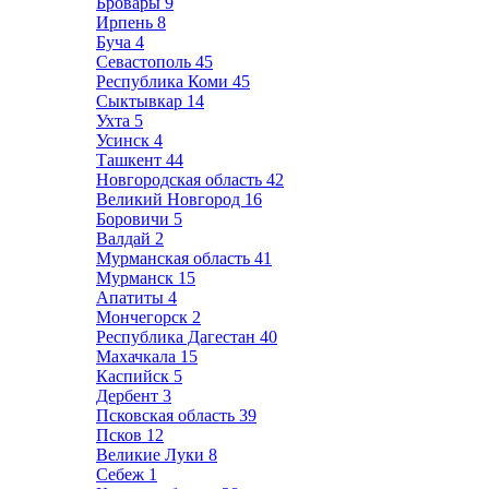
Бровары
9
Ирпень
8
Буча
4
Севастополь
45
Республика Коми
45
Сыктывкар
14
Ухта
5
Усинск
4
Ташкент
44
Новгородская область
42
Великий Новгород
16
Боровичи
5
Валдай
2
Мурманская область
41
Мурманск
15
Апатиты
4
Мончегорск
2
Республика Дагестан
40
Махачкала
15
Каспийск
5
Дербент
3
Псковская область
39
Псков
12
Великие Луки
8
Себеж
1