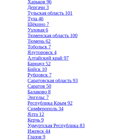
Харьков
96
Дергачи
3
Тульская область
101
Тула
46
Щёкино
7
Узловая
6
Тюменская область
100
Тюмень
62
Тобольск
7
Ялуторовск
4
Алтайский край
97
Барнаул
52
Бийск
10
Рубцовск
7
Саратовская область
93
Саратов
50
Балаково
8
Энгельс
7
Республика Крым
92
Симферополь
34
Ялта
12
Керчь
9
Удмуртская Республика
83
Ижевск
44
Глазов
9