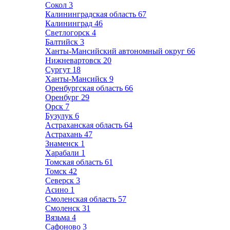
Сокол
3
Калининградская область
67
Калининград
46
Светлогорск
4
Балтийск
3
Ханты-Мансийский автономный округ
66
Нижневартовск
20
Сургут
18
Ханты-Мансийск
9
Оренбургская область
66
Оренбург
29
Орск
7
Бузулук
6
Астраханская область
64
Астрахань
47
Знаменск
1
Харабали
1
Томская область
61
Томск
42
Северск
3
Асино
1
Смоленская область
57
Смоленск
31
Вязьма
4
Сафоново
3