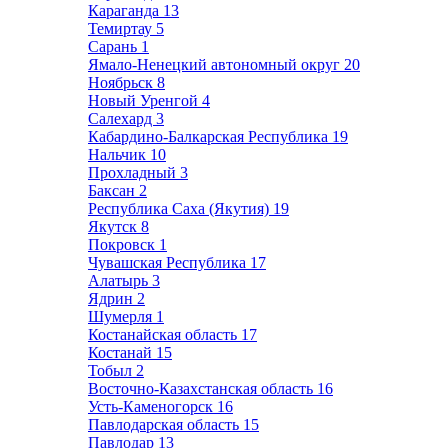
Караганда
13
Темиртау
5
Сарань
1
Ямало-Ненецкий автономный округ
20
Ноябрьск
8
Новый Уренгой
4
Салехард
3
Кабардино-Балкарская Республика
19
Нальчик
10
Прохладный
3
Баксан
2
Республика Саха (Якутия)
19
Якутск
8
Покровск
1
Чувашская Республика
17
Алатырь
3
Ядрин
2
Шумерля
1
Костанайская область
17
Костанай
15
Тобыл
2
Восточно-Казахстанская область
16
Усть-Каменогорск
16
Павлодарская область
15
Павлодар
13