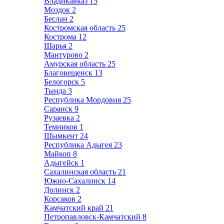
Владикавказ
15
Моздок
2
Беслан
2
Костромская область
25
Кострома
12
Шарья
2
Мантурово
2
Амурская область
25
Благовещенск
13
Белогорск
5
Тында
3
Республика Мордовия
25
Саранск
9
Рузаевка
2
Темников
1
Шымкент
24
Республика Адыгея
23
Майкоп
8
Адыгейск
1
Сахалинская область
21
Южно-Сахалинск
14
Долинск
2
Корсаков
2
Камчатский край
21
Петропавловск-Камчатский
8