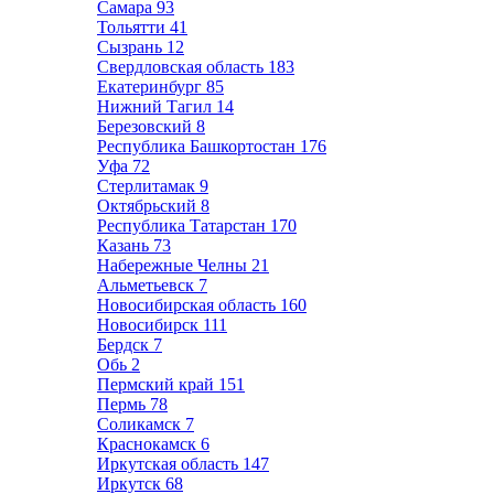
Самара
93
Тольятти
41
Сызрань
12
Свердловская область
183
Екатеринбург
85
Нижний Тагил
14
Березовский
8
Республика Башкортостан
176
Уфа
72
Стерлитамак
9
Октябрьский
8
Республика Татарстан
170
Казань
73
Набережные Челны
21
Альметьевск
7
Новосибирская область
160
Новосибирск
111
Бердск
7
Обь
2
Пермский край
151
Пермь
78
Соликамск
7
Краснокамск
6
Иркутская область
147
Иркутск
68