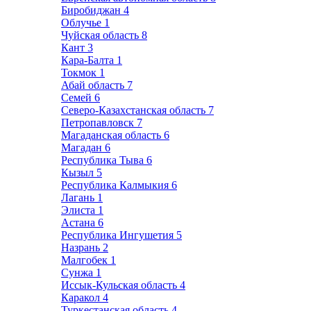
Биробиджан
4
Облучье
1
Чуйская область
8
Кант
3
Кара-Балта
1
Токмок
1
Абай область
7
Семей
6
Северо-Казахстанская область
7
Петропавловск
7
Магаданская область
6
Магадан
6
Республика Тыва
6
Кызыл
5
Республика Калмыкия
6
Лагань
1
Элиста
1
Астана
6
Республика Ингушетия
5
Назрань
2
Малгобек
1
Сунжа
1
Иссык-Кульская область
4
Каракол
4
Туркестанская область
4