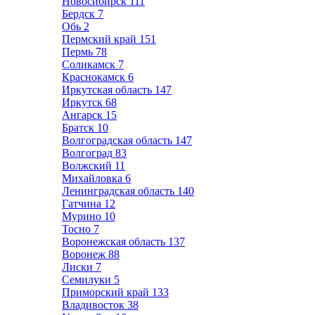
Новосибирск
111
Бердск
7
Обь
2
Пермский край
151
Пермь
78
Соликамск
7
Краснокамск
6
Иркутская область
147
Иркутск
68
Ангарск
15
Братск
10
Волгоградская область
147
Волгоград
83
Волжский
11
Михайловка
6
Ленинградская область
140
Гатчина
12
Мурино
10
Тосно
7
Воронежская область
137
Воронеж
88
Лиски
7
Семилуки
5
Приморский край
133
Владивосток
38