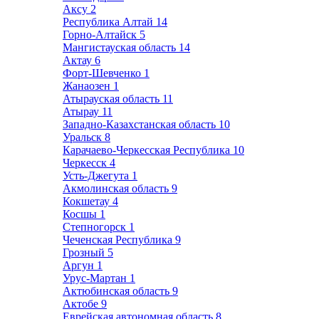
Аксу
2
Республика Алтай
14
Горно-Алтайск
5
Мангистауская область
14
Актау
6
Форт-Шевченко
1
Жанаозен
1
Атырауская область
11
Атырау
11
Западно-Казахстанская область
10
Уральск
8
Карачаево-Черкесская Республика
10
Черкесск
4
Усть-Джегута
1
Акмолинская область
9
Кокшетау
4
Косшы
1
Степногорск
1
Чеченская Республика
9
Грозный
5
Аргун
1
Урус-Мартан
1
Актюбинская область
9
Актобе
9
Еврейская автономная область
8