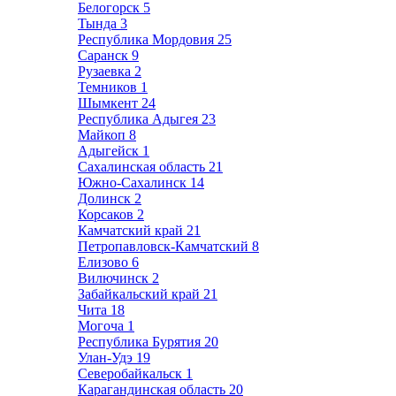
Белогорск
5
Тында
3
Республика Мордовия
25
Саранск
9
Рузаевка
2
Темников
1
Шымкент
24
Республика Адыгея
23
Майкоп
8
Адыгейск
1
Сахалинская область
21
Южно-Сахалинск
14
Долинск
2
Корсаков
2
Камчатский край
21
Петропавловск-Камчатский
8
Елизово
6
Вилючинск
2
Забайкальский край
21
Чита
18
Могоча
1
Республика Бурятия
20
Улан-Удэ
19
Северобайкальск
1
Карагандинская область
20