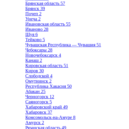
Брянская область
57
Брянск
39
Почеп
2
Унеча
2
Ивановская область
55
Иваново
28
Шуя
6
Тейково
5
Чувашская Республика — Чувашия
51
Чебоксары
28
Новочебоксарск
4
Канаш
2
Кировская область
51
Киров
30
Слободской
4
Омутнинск
2
Республика Хакасия
50
Абакан
25
Черногорск
12
Саяногорск
5
Хабаровский край
49
Хабаровск
37
Комсомольск-на-Амуре
8
Амурск
2
Рязанская область
49