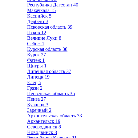
Республика Дагестан
40
Махачкала
15
Каспийск
5
Дербент
3
Псковская область
39
Псков
12
Великие Луки
8
Себеж
1
Курская область
38
Курск
27
Фатеж
1
Щигры
1
Липецкая область
37
Липецк
19
Елец
5
Грязи
2
Пензенская область
35
Пенза
27
Кузнецк
3
Заречный
2
Архангельская область
33
Архангельск
19
Северодвинск
8
Новодвинск
3
Республика Карелия
31