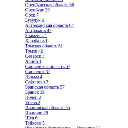
Оренбургская область
66
Оренбург
29
Орск
7
Бузулук
6
Астраханская область
64
Астрахань
47
Знаменск
1
Харабали
1
Томская область
61
Томск
42
Северск
3
Асино
1
Смоленская область
57
Смоленск
31
Вязьма
4
Сафоново
3
Брянская область
57
Брянск
39
Почеп
2
Унеча
2
Ивановская область
55
Иваново
28
Шуя
6
Тейково
5