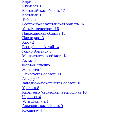
Ядрин
2
Шумерля
1
Костанайская область
17
Костанай
15
Тобыл
2
Восточно-Казахстанская область
16
Усть-Каменогорск
16
Павлодарская область
15
Павлодар
13
Аксу
2
Республика Алтай
14
Горно-Алтайск
5
Мангистауская область
14
Актау
6
Форт-Шевченко
1
Жанаозен
1
Атырауская область
11
Атырау
11
Западно-Казахстанская область
10
Уральск
8
Карачаево-Черкесская Республика
10
Черкесск
4
Усть-Джегута
1
Акмолинская область
9
Кокшетау
4