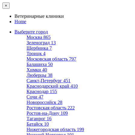
×
Ветеринарные клиники
Home
Выберите город
Москва
865
Зеленоград
13
Щербинка
7
Троицк
4
Московская область
797
Балашиха
50
Химки
40
Люберцы
38
Санкт-Петербург
451
Краснодарский край
410
Краснодар
155
Сочи
47
Новороссийск
28
Ростовская область
222
Ростов-на-Дону
109
Таганрог
16
Батайск
10
Нижегородская область
199
Нижний Новгород
101