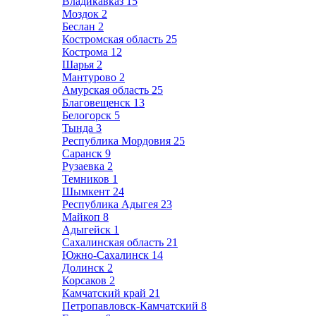
Владикавказ
15
Моздок
2
Беслан
2
Костромская область
25
Кострома
12
Шарья
2
Мантурово
2
Амурская область
25
Благовещенск
13
Белогорск
5
Тында
3
Республика Мордовия
25
Саранск
9
Рузаевка
2
Темников
1
Шымкент
24
Республика Адыгея
23
Майкоп
8
Адыгейск
1
Сахалинская область
21
Южно-Сахалинск
14
Долинск
2
Корсаков
2
Камчатский край
21
Петропавловск-Камчатский
8