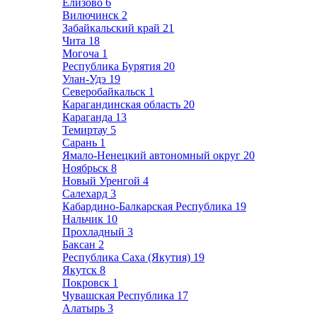
Елизово
6
Вилючинск
2
Забайкальский край
21
Чита
18
Могоча
1
Республика Бурятия
20
Улан-Удэ
19
Северобайкальск
1
Карагандинская область
20
Караганда
13
Темиртау
5
Сарань
1
Ямало-Ненецкий автономный округ
20
Ноябрьск
8
Новый Уренгой
4
Салехард
3
Кабардино-Балкарская Республика
19
Нальчик
10
Прохладный
3
Баксан
2
Республика Саха (Якутия)
19
Якутск
8
Покровск
1
Чувашская Республика
17
Алатырь
3