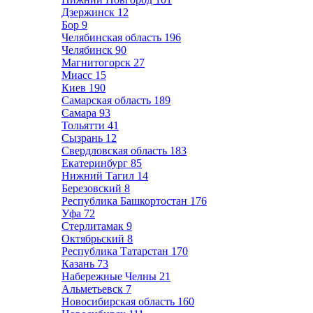
Дзержинск
12
Бор
9
Челябинская область
196
Челябинск
90
Магнитогорск
27
Миасс
15
Киев
190
Самарская область
189
Самара
93
Тольятти
41
Сызрань
12
Свердловская область
183
Екатеринбург
85
Нижний Тагил
14
Березовский
8
Республика Башкортостан
176
Уфа
72
Стерлитамак
9
Октябрьский
8
Республика Татарстан
170
Казань
73
Набережные Челны
21
Альметьевск
7
Новосибирская область
160