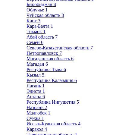
Биробиджан
4
Облучье
1
Чуйская область
8
Кант
3
Кара-Балта
1
Токмок
1
Абай область
7
Семей
6
Северо-Казахстанская область
7
Петропавловск
7
Магаданская область
6
Магадан
6
Республика Тыва
6
Кызыл
5
Республика Калмыкия
6
Лагань
1
Элиста
1
Астана
6
Республика Ингушетия
5
Назрань
2
Малгобек
1
Сунжа
1
Иссык-Кульская область
4
Каракол
4
Туркестанская область
4