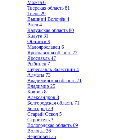
Можга
6
Тверская область
81
Тверь
29
Вышний Волочёк
4
Ржев
4
Калужская область
80
Калуга
31
Обнинск
9
Малоярославец
6
Ярославская область
77
Ярославль
47
Рыбинск
7
Переславль-Залесский
4
Алматы
73
Владимирская область
71
Владимир
25
Ковров
8
Александров
8
Белгородская область
71
Белгород
29
Старый Оскол
5
Строитель
3
Вологодская область
69
Вологда
26
Череповец
25