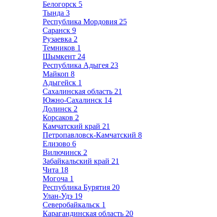
Белогорск
5
Тында
3
Республика Мордовия
25
Саранск
9
Рузаевка
2
Темников
1
Шымкент
24
Республика Адыгея
23
Майкоп
8
Адыгейск
1
Сахалинская область
21
Южно-Сахалинск
14
Долинск
2
Корсаков
2
Камчатский край
21
Петропавловск-Камчатский
8
Елизово
6
Вилючинск
2
Забайкальский край
21
Чита
18
Могоча
1
Республика Бурятия
20
Улан-Удэ
19
Северобайкальск
1
Карагандинская область
20