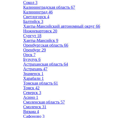
Сокол
3
Калининградская область
67
Калининград
46
Светлогорск
4
Балтийск
3
Ханты-Мансийский автономный округ
66
Нижневартовск
20
Сургут
18
Ханты-Мансийск
9
Оренбургская область
66
Оренбург
29
Орск
7
Бузулук
6
Астраханская область
64
Астрахань
47
Знаменск
1
Харабали
1
Томская область
61
Томск
42
Северск
3
Асино
1
Смоленская область
57
Смоленск
31
Вязьма
4
Сафоново
3