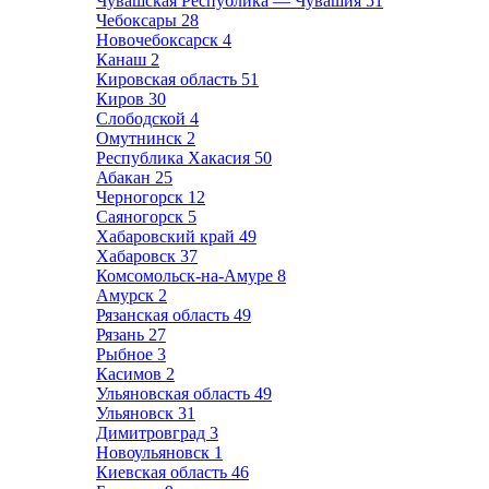
Чувашская Республика — Чувашия
51
Чебоксары
28
Новочебоксарск
4
Канаш
2
Кировская область
51
Киров
30
Слободской
4
Омутнинск
2
Республика Хакасия
50
Абакан
25
Черногорск
12
Саяногорск
5
Хабаровский край
49
Хабаровск
37
Комсомольск-на-Амуре
8
Амурск
2
Рязанская область
49
Рязань
27
Рыбное
3
Касимов
2
Ульяновская область
49
Ульяновск
31
Димитровград
3
Новоульяновск
1
Киевская область
46