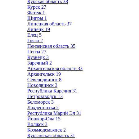
Курская область
38
Курск
27
Фатеж
1
Щигры
1
Липецкая область
37
Липецк
19
Елец
5
Грязи
2
Пензенская область
35
Пенза
27
Кузнецк
3
Заречный
2
Архангельская область
33
Архангельск
19
Северодвинск
8
Новодвинск
3
Республика Карелия
31
Петрозаводск
13
Беломорск
3
Лахденпохья
2
Республика Марий Эл
31
Йошкар-Ола
15
Волжск
3
Козьмодемьянск
2
Курганская область
31