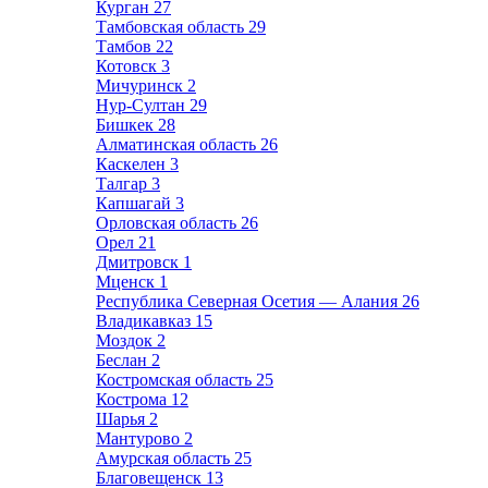
Курган
27
Тамбовская область
29
Тамбов
22
Котовск
3
Мичуринск
2
Нур-Султан
29
Бишкек
28
Алматинская область
26
Каскелен
3
Талгар
3
Капшагай
3
Орловская область
26
Орел
21
Дмитровск
1
Мценск
1
Республика Северная Осетия — Алания
26
Владикавказ
15
Моздок
2
Беслан
2
Костромская область
25
Кострома
12
Шарья
2
Мантурово
2
Амурская область
25
Благовещенск
13