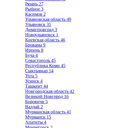
Рязань
27
Рыбное
3
Касимов
2
Ульяновская область
49
Ульяновск
31
Димитровград
3
Новоульяновск
1
Киевская область
46
Бровары
9
Ирпень
8
Буча
4
Севастополь
45
Республика Коми
45
Сыктывкар
14
Ухта
5
Усинск
4
Ташкент
44
Новгородская область
42
Великий Новгород
16
Боровичи
5
Валдай
2
Мурманская область
41
Мурманск
15
Апатиты
4
Мончегорск
2