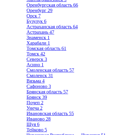
Оренбургская область
66
Оренбург
29
Орск
7
Бузулук
6
Астраханская область
64
Астрахань
47
Знаменск
1
Харабали
1
Томская область
61
Томск
42
Северск
3
Асино
1
Смоленская область
57
Смоленск
31
Вязьма
4
Сафоново
3
Брянская область
57
Брянск
39
Почеп
2
Унеча
2
Ивановская область
55
Иваново
28
Шуя
6
Тейково
5