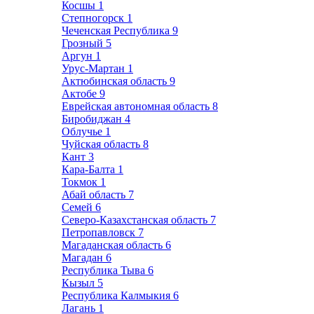
Косшы
1
Степногорск
1
Чеченская Республика
9
Грозный
5
Аргун
1
Урус-Мартан
1
Актюбинская область
9
Актобе
9
Еврейская автономная область
8
Биробиджан
4
Облучье
1
Чуйская область
8
Кант
3
Кара-Балта
1
Токмок
1
Абай область
7
Семей
6
Северо-Казахстанская область
7
Петропавловск
7
Магаданская область
6
Магадан
6
Республика Тыва
6
Кызыл
5
Республика Калмыкия
6
Лагань
1