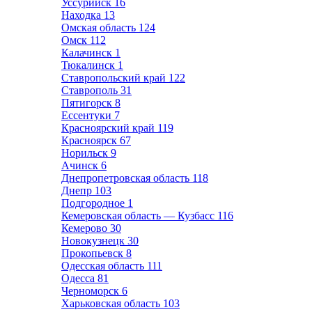
Уссурийск
16
Находка
13
Омская область
124
Омск
112
Калачинск
1
Тюкалинск
1
Ставропольский край
122
Ставрополь
31
Пятигорск
8
Ессентуки
7
Красноярский край
119
Красноярск
67
Норильск
9
Ачинск
6
Днепропетровская область
118
Днепр
103
Подгородное
1
Кемеровская область — Кузбасс
116
Кемерово
30
Новокузнецк
30
Прокопьевск
8
Одесская область
111
Одесса
81
Черноморск
6
Харьковская область
103