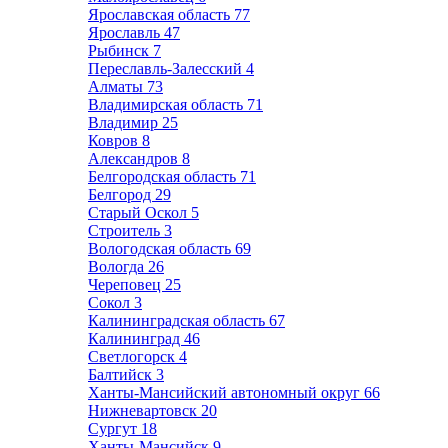
Ярославская область
77
Ярославль
47
Рыбинск
7
Переславль-Залесский
4
Алматы
73
Владимирская область
71
Владимир
25
Ковров
8
Александров
8
Белгородская область
71
Белгород
29
Старый Оскол
5
Строитель
3
Вологодская область
69
Вологда
26
Череповец
25
Сокол
3
Калининградская область
67
Калининград
46
Светлогорск
4
Балтийск
3
Ханты-Мансийский автономный округ
66
Нижневартовск
20
Сургут
18
Ханты-Мансийск
9