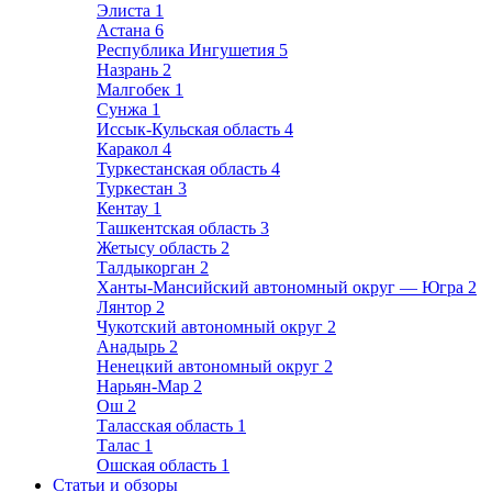
Элиста
1
Астана
6
Республика Ингушетия
5
Назрань
2
Малгобек
1
Сунжа
1
Иссык-Кульская область
4
Каракол
4
Туркестанская область
4
Туркестан
3
Кентау
1
Ташкентская область
3
Жетысу область
2
Талдыкорган
2
Ханты-Мансийский автономный округ — Югра
2
Лянтор
2
Чукотский автономный округ
2
Анадырь
2
Ненецкий автономный округ
2
Нарьян-Мар
2
Ош
2
Таласская область
1
Талас
1
Ошская область
1
Статьи и обзоры