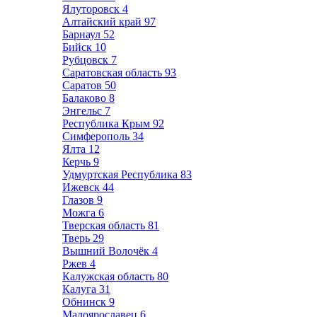
Ялуторовск
4
Алтайский край
97
Барнаул
52
Бийск
10
Рубцовск
7
Саратовская область
93
Саратов
50
Балаково
8
Энгельс
7
Республика Крым
92
Симферополь
34
Ялта
12
Керчь
9
Удмуртская Республика
83
Ижевск
44
Глазов
9
Можга
6
Тверская область
81
Тверь
29
Вышний Волочёк
4
Ржев
4
Калужская область
80
Калуга
31
Обнинск
9
Малоярославец
6