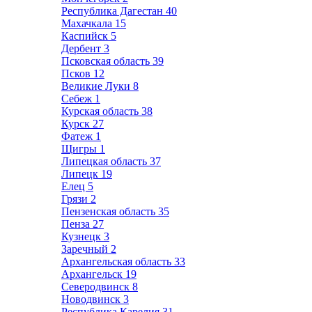
Республика Дагестан
40
Махачкала
15
Каспийск
5
Дербент
3
Псковская область
39
Псков
12
Великие Луки
8
Себеж
1
Курская область
38
Курск
27
Фатеж
1
Щигры
1
Липецкая область
37
Липецк
19
Елец
5
Грязи
2
Пензенская область
35
Пенза
27
Кузнецк
3
Заречный
2
Архангельская область
33
Архангельск
19
Северодвинск
8
Новодвинск
3
Республика Карелия
31