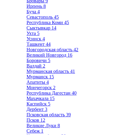
Бровары
9
Ирпень
8
Буча
4
Севастополь
45
Республика Коми
45
Сыктывкар
14
Ухта
5
Усинск
4
Ташкент
44
Новгородская область
42
Великий Новгород
16
Боровичи
5
Валдай
2
Мурманская область
41
Мурманск
15
Апатиты
4
Мончегорск
2
Республика Дагестан
40
Махачкала
15
Каспийск
5
Дербент
3
Псковская область
39
Псков
12
Великие Луки
8
Себеж
1