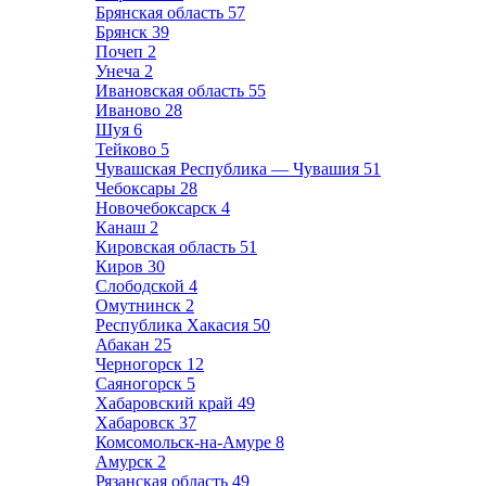
Брянская область
57
Брянск
39
Почеп
2
Унеча
2
Ивановская область
55
Иваново
28
Шуя
6
Тейково
5
Чувашская Республика — Чувашия
51
Чебоксары
28
Новочебоксарск
4
Канаш
2
Кировская область
51
Киров
30
Слободской
4
Омутнинск
2
Республика Хакасия
50
Абакан
25
Черногорск
12
Саяногорск
5
Хабаровский край
49
Хабаровск
37
Комсомольск-на-Амуре
8
Амурск
2
Рязанская область
49