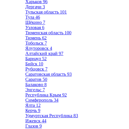
Харьков
96
Дергачи
3
Тульская область
101
Тула
46
Щёкино
7
Узловая
6
Тюменская область
100
Тюмень
62
Тобольск
7
Ялуторовск
4
Алтайский край
97
Барнаул
52
Бийск
10
Рубцовск
7
Саратовская область
93
Саратов
50
Балаково
8
Энгельс
7
Республика Крым
92
Симферополь
34
Ялта
12
Керчь
9
Удмуртская Республика
83
Ижевск
44
Глазов
9