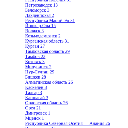
Петрозаводск
13
Беломорск
3
Лахденпохья
2
Республика Марий Эл
31
Йошкар-Ола
15
Волжск
3
Козьмодемьянск
2
Курганская область
31
Курган
27
Тамбовская область
29
Тамбов
22
Котовск
3
Мичуринск
2
Нур-Султан
29
Бишкек
28
Алматинская область
26
Каскелен
3
Талгар
3
Капшагай
3
Орловская область
26
Орел
21
Дмитровск
1
Мценск
1
Республика Северная Осетия — Алания
26