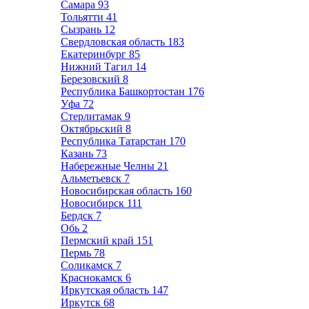
Самара
93
Тольятти
41
Сызрань
12
Свердловская область
183
Екатеринбург
85
Нижний Тагил
14
Березовский
8
Республика Башкортостан
176
Уфа
72
Стерлитамак
9
Октябрьский
8
Республика Татарстан
170
Казань
73
Набережные Челны
21
Альметьевск
7
Новосибирская область
160
Новосибирск
111
Бердск
7
Обь
2
Пермский край
151
Пермь
78
Соликамск
7
Краснокамск
6
Иркутская область
147
Иркутск
68