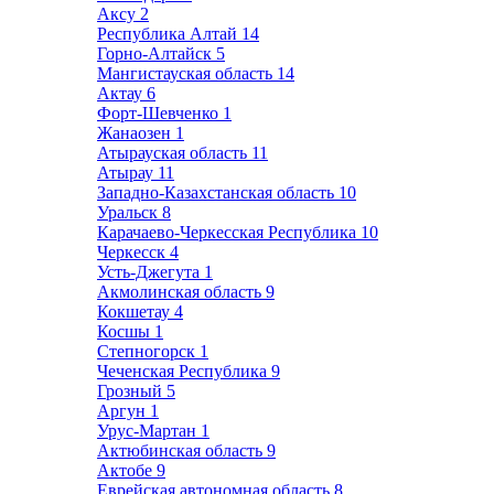
Аксу
2
Республика Алтай
14
Горно-Алтайск
5
Мангистауская область
14
Актау
6
Форт-Шевченко
1
Жанаозен
1
Атырауская область
11
Атырау
11
Западно-Казахстанская область
10
Уральск
8
Карачаево-Черкесская Республика
10
Черкесск
4
Усть-Джегута
1
Акмолинская область
9
Кокшетау
4
Косшы
1
Степногорск
1
Чеченская Республика
9
Грозный
5
Аргун
1
Урус-Мартан
1
Актюбинская область
9
Актобе
9
Еврейская автономная область
8