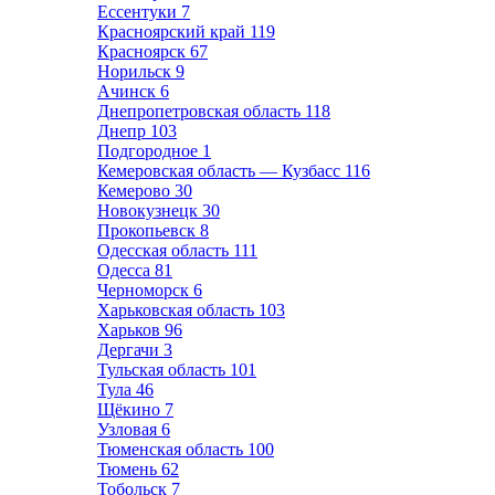
Ессентуки
7
Красноярский край
119
Красноярск
67
Норильск
9
Ачинск
6
Днепропетровская область
118
Днепр
103
Подгородное
1
Кемеровская область — Кузбасс
116
Кемерово
30
Новокузнецк
30
Прокопьевск
8
Одесская область
111
Одесса
81
Черноморск
6
Харьковская область
103
Харьков
96
Дергачи
3
Тульская область
101
Тула
46
Щёкино
7
Узловая
6
Тюменская область
100
Тюмень
62
Тобольск
7