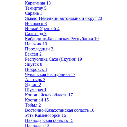
Караганда
13
Темиртау
5
Сарань
1
Ямало-Ненецкий автономный округ
20
Ноябрьск
8
Новый Уренгой
4
Салехард
3
Кабардино-Балкарская Республика
19
Нальчик
10
Прохладный
3
Баксан
2
Республика Саха (Якутия)
19
Якутск
8
Покровск
1
Чувашская Республика
17
Алатырь
3
Ядрин
2
Шумерля
1
Костанайская область
17
Костанай
15
Тобыл
2
Восточно-Казахстанская область
16
Усть-Каменогорск
16
Павлодарская область
15
Павлодар
13