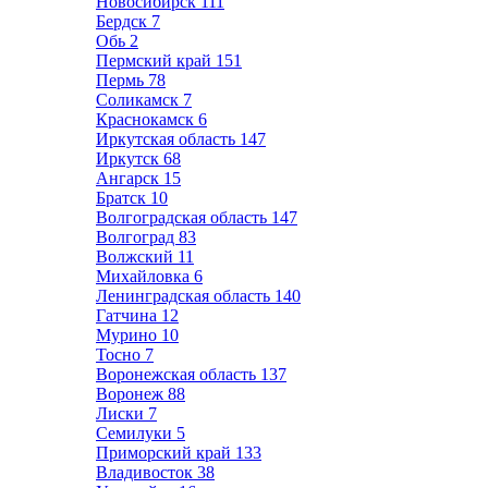
Новосибирск
111
Бердск
7
Обь
2
Пермский край
151
Пермь
78
Соликамск
7
Краснокамск
6
Иркутская область
147
Иркутск
68
Ангарск
15
Братск
10
Волгоградская область
147
Волгоград
83
Волжский
11
Михайловка
6
Ленинградская область
140
Гатчина
12
Мурино
10
Тосно
7
Воронежская область
137
Воронеж
88
Лиски
7
Семилуки
5
Приморский край
133
Владивосток
38