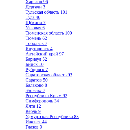
Харьков
96
Дергачи
3
Тульская область
101
Тула
46
Щёкино
7
Узловая
6
Тюменская область
100
Тюмень
62
Тобольск
7
Ялуторовск
4
Алтайский край
97
Барнаул
52
Бийск
10
Рубцовск
7
Саратовская область
93
Саратов
50
Балаково
8
Энгельс
7
Республика Крым
92
Симферополь
34
Ялта
12
Керчь
9
Удмуртская Республика
83
Ижевск
44
Глазов
9