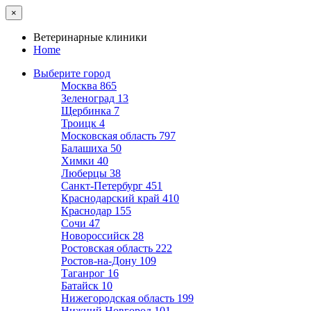
×
Ветеринарные клиники
Home
Выберите город
Москва
865
Зеленоград
13
Щербинка
7
Троицк
4
Московская область
797
Балашиха
50
Химки
40
Люберцы
38
Санкт-Петербург
451
Краснодарский край
410
Краснодар
155
Сочи
47
Новороссийск
28
Ростовская область
222
Ростов-на-Дону
109
Таганрог
16
Батайск
10
Нижегородская область
199
Нижний Новгород
101