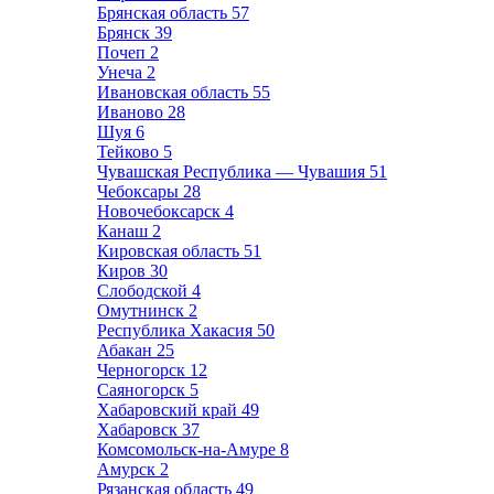
Брянская область
57
Брянск
39
Почеп
2
Унеча
2
Ивановская область
55
Иваново
28
Шуя
6
Тейково
5
Чувашская Республика — Чувашия
51
Чебоксары
28
Новочебоксарск
4
Канаш
2
Кировская область
51
Киров
30
Слободской
4
Омутнинск
2
Республика Хакасия
50
Абакан
25
Черногорск
12
Саяногорск
5
Хабаровский край
49
Хабаровск
37
Комсомольск-на-Амуре
8
Амурск
2
Рязанская область
49