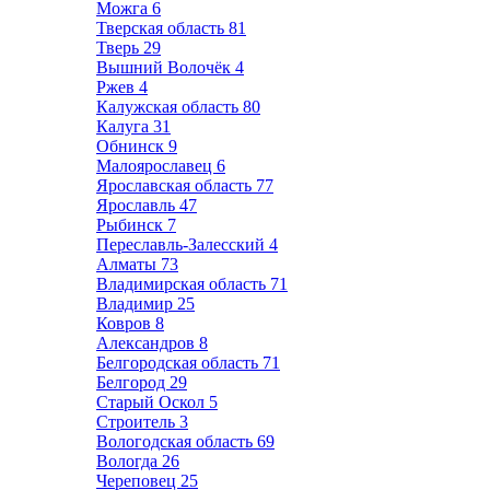
Можга
6
Тверская область
81
Тверь
29
Вышний Волочёк
4
Ржев
4
Калужская область
80
Калуга
31
Обнинск
9
Малоярославец
6
Ярославская область
77
Ярославль
47
Рыбинск
7
Переславль-Залесский
4
Алматы
73
Владимирская область
71
Владимир
25
Ковров
8
Александров
8
Белгородская область
71
Белгород
29
Старый Оскол
5
Строитель
3
Вологодская область
69
Вологда
26
Череповец
25