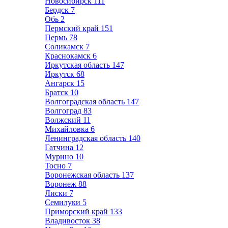
Новосибирск
111
Бердск
7
Обь
2
Пермский край
151
Пермь
78
Соликамск
7
Краснокамск
6
Иркутская область
147
Иркутск
68
Ангарск
15
Братск
10
Волгоградская область
147
Волгоград
83
Волжский
11
Михайловка
6
Ленинградская область
140
Гатчина
12
Мурино
10
Тосно
7
Воронежская область
137
Воронеж
88
Лиски
7
Семилуки
5
Приморский край
133
Владивосток
38