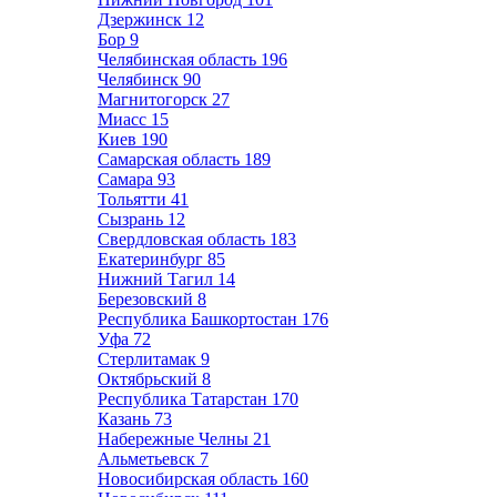
Дзержинск
12
Бор
9
Челябинская область
196
Челябинск
90
Магнитогорск
27
Миасс
15
Киев
190
Самарская область
189
Самара
93
Тольятти
41
Сызрань
12
Свердловская область
183
Екатеринбург
85
Нижний Тагил
14
Березовский
8
Республика Башкортостан
176
Уфа
72
Стерлитамак
9
Октябрьский
8
Республика Татарстан
170
Казань
73
Набережные Челны
21
Альметьевск
7
Новосибирская область
160