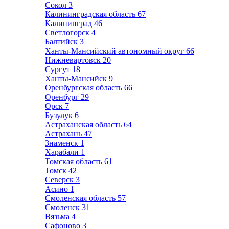
Сокол
3
Калининградская область
67
Калининград
46
Светлогорск
4
Балтийск
3
Ханты-Мансийский автономный округ
66
Нижневартовск
20
Сургут
18
Ханты-Мансийск
9
Оренбургская область
66
Оренбург
29
Орск
7
Бузулук
6
Астраханская область
64
Астрахань
47
Знаменск
1
Харабали
1
Томская область
61
Томск
42
Северск
3
Асино
1
Смоленская область
57
Смоленск
31
Вязьма
4
Сафоново
3