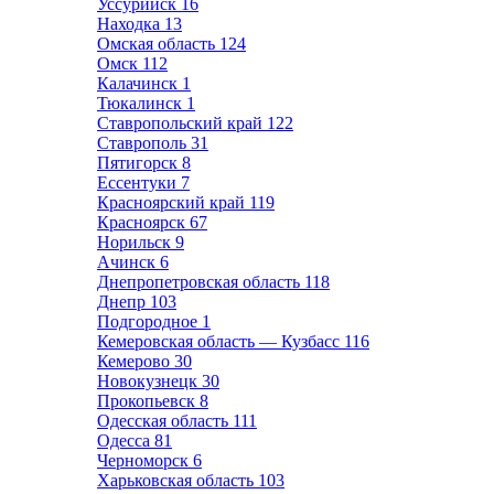
Уссурийск
16
Находка
13
Омская область
124
Омск
112
Калачинск
1
Тюкалинск
1
Ставропольский край
122
Ставрополь
31
Пятигорск
8
Ессентуки
7
Красноярский край
119
Красноярск
67
Норильск
9
Ачинск
6
Днепропетровская область
118
Днепр
103
Подгородное
1
Кемеровская область — Кузбасс
116
Кемерово
30
Новокузнецк
30
Прокопьевск
8
Одесская область
111
Одесса
81
Черноморск
6
Харьковская область
103