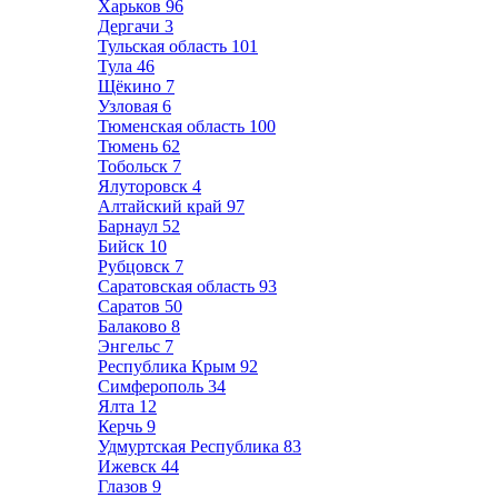
Харьков
96
Дергачи
3
Тульская область
101
Тула
46
Щёкино
7
Узловая
6
Тюменская область
100
Тюмень
62
Тобольск
7
Ялуторовск
4
Алтайский край
97
Барнаул
52
Бийск
10
Рубцовск
7
Саратовская область
93
Саратов
50
Балаково
8
Энгельс
7
Республика Крым
92
Симферополь
34
Ялта
12
Керчь
9
Удмуртская Республика
83
Ижевск
44
Глазов
9