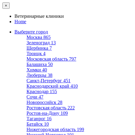
×
Ветеринарные клиники
Home
Выберите город
Москва
865
Зеленоград
13
Щербинка
7
Троицк
4
Московская область
797
Балашиха
50
Химки
40
Люберцы
38
Санкт-Петербург
451
Краснодарский край
410
Краснодар
155
Сочи
47
Новороссийск
28
Ростовская область
222
Ростов-на-Дону
109
Таганрог
16
Батайск
10
Нижегородская область
199
Нижний Новгород
101