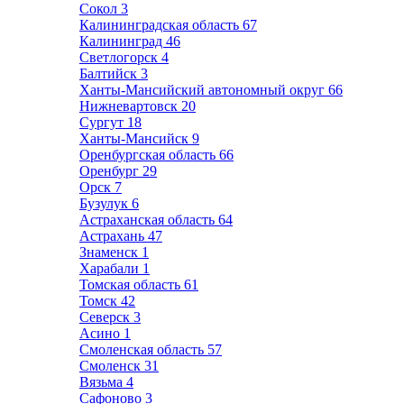
Сокол
3
Калининградская область
67
Калининград
46
Светлогорск
4
Балтийск
3
Ханты-Мансийский автономный округ
66
Нижневартовск
20
Сургут
18
Ханты-Мансийск
9
Оренбургская область
66
Оренбург
29
Орск
7
Бузулук
6
Астраханская область
64
Астрахань
47
Знаменск
1
Харабали
1
Томская область
61
Томск
42
Северск
3
Асино
1
Смоленская область
57
Смоленск
31
Вязьма
4
Сафоново
3