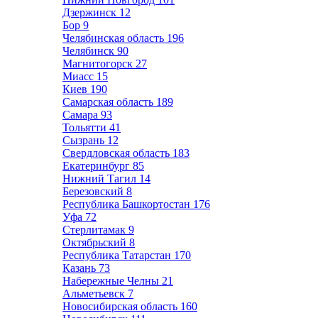
Дзержинск
12
Бор
9
Челябинская область
196
Челябинск
90
Магнитогорск
27
Миасс
15
Киев
190
Самарская область
189
Самара
93
Тольятти
41
Сызрань
12
Свердловская область
183
Екатеринбург
85
Нижний Тагил
14
Березовский
8
Республика Башкортостан
176
Уфа
72
Стерлитамак
9
Октябрьский
8
Республика Татарстан
170
Казань
73
Набережные Челны
21
Альметьевск
7
Новосибирская область
160