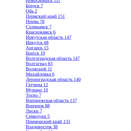
Новосибирск
111
Бердск
7
Обь
2
Пермский край
151
Пермь
78
Соликамск
7
Краснокамск
6
Иркутская область
147
Иркутск
68
Ангарск
15
Братск
10
Волгоградская область
147
Волгоград
83
Волжский
11
Михайловка
6
Ленинградская область
140
Гатчина
12
Мурино
10
Тосно
7
Воронежская область
137
Воронеж
88
Лиски
7
Семилуки
5
Приморский край
133
Владивосток
38