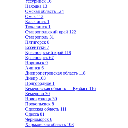
Уссурийск
16
Находка
13
Омская область
124
Омск
112
Калачинск
1
Тюкалинск
1
Ставропольский край
122
Ставрополь
31
Пятигорск
8
Ессентуки
7
Красноярский край
119
Красноярск
67
Норильск
9
Ачинск
6
Днепропетровская область
118
Днепр
103
Подгородное
1
Кемеровская область — Кузбасс
116
Кемерово
30
Новокузнецк
30
Прокопьевск
8
Одесская область
111
Одесса
81
Черноморск
6
Харьковская область
103