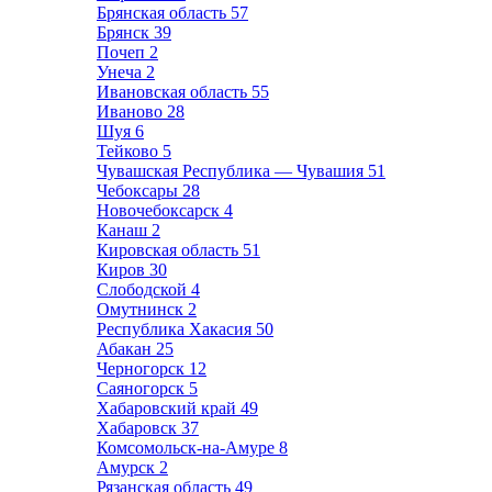
Брянская область
57
Брянск
39
Почеп
2
Унеча
2
Ивановская область
55
Иваново
28
Шуя
6
Тейково
5
Чувашская Республика — Чувашия
51
Чебоксары
28
Новочебоксарск
4
Канаш
2
Кировская область
51
Киров
30
Слободской
4
Омутнинск
2
Республика Хакасия
50
Абакан
25
Черногорск
12
Саяногорск
5
Хабаровский край
49
Хабаровск
37
Комсомольск-на-Амуре
8
Амурск
2
Рязанская область
49