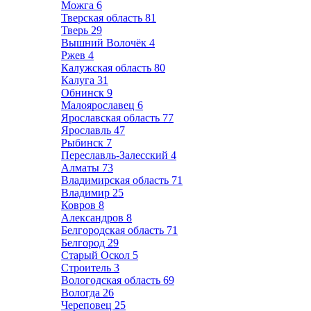
Можга
6
Тверская область
81
Тверь
29
Вышний Волочёк
4
Ржев
4
Калужская область
80
Калуга
31
Обнинск
9
Малоярославец
6
Ярославская область
77
Ярославль
47
Рыбинск
7
Переславль-Залесский
4
Алматы
73
Владимирская область
71
Владимир
25
Ковров
8
Александров
8
Белгородская область
71
Белгород
29
Старый Оскол
5
Строитель
3
Вологодская область
69
Вологда
26
Череповец
25