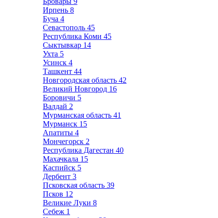
Бровары
9
Ирпень
8
Буча
4
Севастополь
45
Республика Коми
45
Сыктывкар
14
Ухта
5
Усинск
4
Ташкент
44
Новгородская область
42
Великий Новгород
16
Боровичи
5
Валдай
2
Мурманская область
41
Мурманск
15
Апатиты
4
Мончегорск
2
Республика Дагестан
40
Махачкала
15
Каспийск
5
Дербент
3
Псковская область
39
Псков
12
Великие Луки
8
Себеж
1