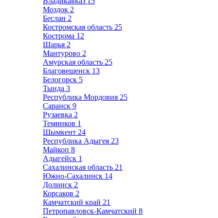
Владикавказ
15
Моздок
2
Беслан
2
Костромская область
25
Кострома
12
Шарья
2
Мантурово
2
Амурская область
25
Благовещенск
13
Белогорск
5
Тында
3
Республика Мордовия
25
Саранск
9
Рузаевка
2
Темников
1
Шымкент
24
Республика Адыгея
23
Майкоп
8
Адыгейск
1
Сахалинская область
21
Южно-Сахалинск
14
Долинск
2
Корсаков
2
Камчатский край
21
Петропавловск-Камчатский
8