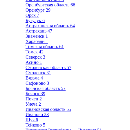
Оренбургская область
66
Оренбург
29
Орск
7
Бузулук
6
Астраханская область
64
Астрахань
47
Знаменск
1
Харабали
1
Томская область
61
Томск
42
Северск
3
Асино
1
Смоленская область
57
Смоленск
31
Вязьма
4
Сафоново
3
Брянская область
57
Брянск
39
Почеп
2
Унеча
2
Ивановская область
55
Иваново
28
Шуя
6
Тейково
5