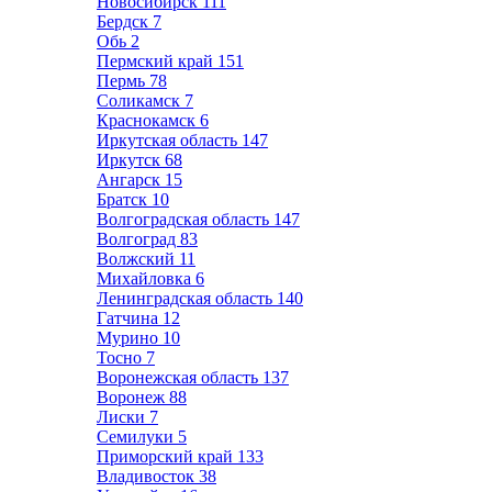
Новосибирск
111
Бердск
7
Обь
2
Пермский край
151
Пермь
78
Соликамск
7
Краснокамск
6
Иркутская область
147
Иркутск
68
Ангарск
15
Братск
10
Волгоградская область
147
Волгоград
83
Волжский
11
Михайловка
6
Ленинградская область
140
Гатчина
12
Мурино
10
Тосно
7
Воронежская область
137
Воронеж
88
Лиски
7
Семилуки
5
Приморский край
133
Владивосток
38