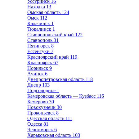
Уссурийск
16
Находка
13
Омская область
124
Омск
112
Калачинск
1
Тюкалинск
1
Ставропольский край
122
Ставрополь
31
Пятигорск
8
Ессентуки
7
Красноярский край
119
Красноярск
67
Норильск
9
Ачинск
6
Днепропетровская область
118
Днепр
103
Подгородное
1
Кемеровская область — Кузбасс
116
Кемерово
30
Новокузнецк
30
Прокопьевск
8
Одесская область
111
Одесса
81
Черноморск
6
Харьковская область
103