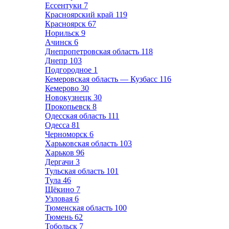
Ессентуки
7
Красноярский край
119
Красноярск
67
Норильск
9
Ачинск
6
Днепропетровская область
118
Днепр
103
Подгородное
1
Кемеровская область — Кузбасс
116
Кемерово
30
Новокузнецк
30
Прокопьевск
8
Одесская область
111
Одесса
81
Черноморск
6
Харьковская область
103
Харьков
96
Дергачи
3
Тульская область
101
Тула
46
Щёкино
7
Узловая
6
Тюменская область
100
Тюмень
62
Тобольск
7