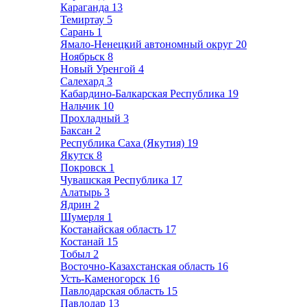
Караганда
13
Темиртау
5
Сарань
1
Ямало-Ненецкий автономный округ
20
Ноябрьск
8
Новый Уренгой
4
Салехард
3
Кабардино-Балкарская Республика
19
Нальчик
10
Прохладный
3
Баксан
2
Республика Саха (Якутия)
19
Якутск
8
Покровск
1
Чувашская Республика
17
Алатырь
3
Ядрин
2
Шумерля
1
Костанайская область
17
Костанай
15
Тобыл
2
Восточно-Казахстанская область
16
Усть-Каменогорск
16
Павлодарская область
15
Павлодар
13