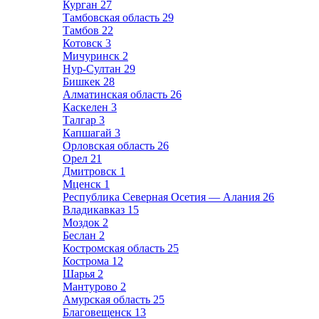
Курган
27
Тамбовская область
29
Тамбов
22
Котовск
3
Мичуринск
2
Нур-Султан
29
Бишкек
28
Алматинская область
26
Каскелен
3
Талгар
3
Капшагай
3
Орловская область
26
Орел
21
Дмитровск
1
Мценск
1
Республика Северная Осетия — Алания
26
Владикавказ
15
Моздок
2
Беслан
2
Костромская область
25
Кострома
12
Шарья
2
Мантурово
2
Амурская область
25
Благовещенск
13