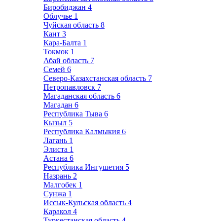
Биробиджан
4
Облучье
1
Чуйская область
8
Кант
3
Кара-Балта
1
Токмок
1
Абай область
7
Семей
6
Северо-Казахстанская область
7
Петропавловск
7
Магаданская область
6
Магадан
6
Республика Тыва
6
Кызыл
5
Республика Калмыкия
6
Лагань
1
Элиста
1
Астана
6
Республика Ингушетия
5
Назрань
2
Малгобек
1
Сунжа
1
Иссык-Кульская область
4
Каракол
4
Туркестанская область
4