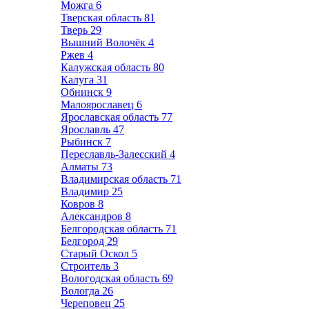
Можга
6
Тверская область
81
Тверь
29
Вышний Волочёк
4
Ржев
4
Калужская область
80
Калуга
31
Обнинск
9
Малоярославец
6
Ярославская область
77
Ярославль
47
Рыбинск
7
Переславль-Залесский
4
Алматы
73
Владимирская область
71
Владимир
25
Ковров
8
Александров
8
Белгородская область
71
Белгород
29
Старый Оскол
5
Строитель
3
Вологодская область
69
Вологда
26
Череповец
25