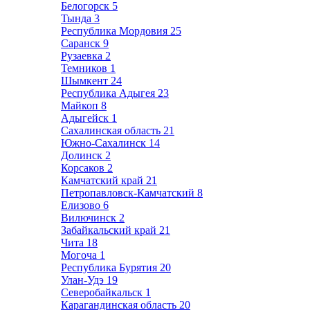
Белогорск
5
Тында
3
Республика Мордовия
25
Саранск
9
Рузаевка
2
Темников
1
Шымкент
24
Республика Адыгея
23
Майкоп
8
Адыгейск
1
Сахалинская область
21
Южно-Сахалинск
14
Долинск
2
Корсаков
2
Камчатский край
21
Петропавловск-Камчатский
8
Елизово
6
Вилючинск
2
Забайкальский край
21
Чита
18
Могоча
1
Республика Бурятия
20
Улан-Удэ
19
Северобайкальск
1
Карагандинская область
20