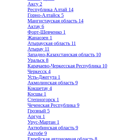
Аксу
2
Республика Алтай
14
Горно-Алтайск
5
Мангистауская область
14
Актау
6
Форт-Шевченко
1
Жанаозен
1
Атырауская область
11
Атырау
11
Западно-Казахстанская область
10
Уральск
8
Карачаево-Черкесская Республика
10
Черкесск
4
Усть-Джегута
1
Акмолинская область
9
Кокшетау
4
Косшы
1
Степногорск
1
Чеченская Республика
9
Грозный
5
Аргун
1
Урус-Мартан
1
Актюбинская область
9
Актобе
9
Еврейская автономная область
8