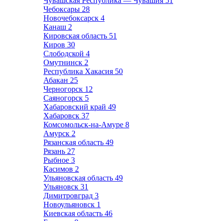
Чувашская Республика — Чувашия
51
Чебоксары
28
Новочебоксарск
4
Канаш
2
Кировская область
51
Киров
30
Слободской
4
Омутнинск
2
Республика Хакасия
50
Абакан
25
Черногорск
12
Саяногорск
5
Хабаровский край
49
Хабаровск
37
Комсомольск-на-Амуре
8
Амурск
2
Рязанская область
49
Рязань
27
Рыбное
3
Касимов
2
Ульяновская область
49
Ульяновск
31
Димитровград
3
Новоульяновск
1
Киевская область
46