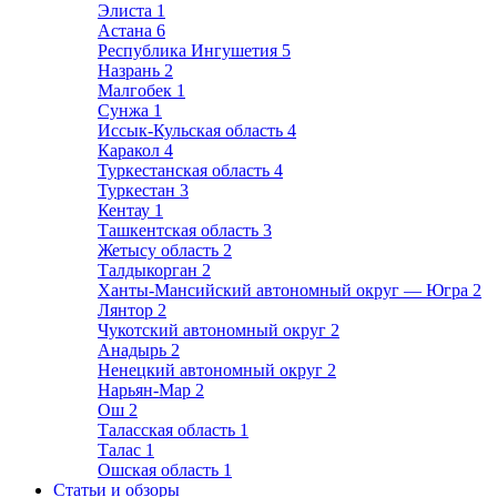
Элиста
1
Астана
6
Республика Ингушетия
5
Назрань
2
Малгобек
1
Сунжа
1
Иссык-Кульская область
4
Каракол
4
Туркестанская область
4
Туркестан
3
Кентау
1
Ташкентская область
3
Жетысу область
2
Талдыкорган
2
Ханты-Мансийский автономный округ — Югра
2
Лянтор
2
Чукотский автономный округ
2
Анадырь
2
Ненецкий автономный округ
2
Нарьян-Мар
2
Ош
2
Таласская область
1
Талас
1
Ошская область
1
Статьи и обзоры