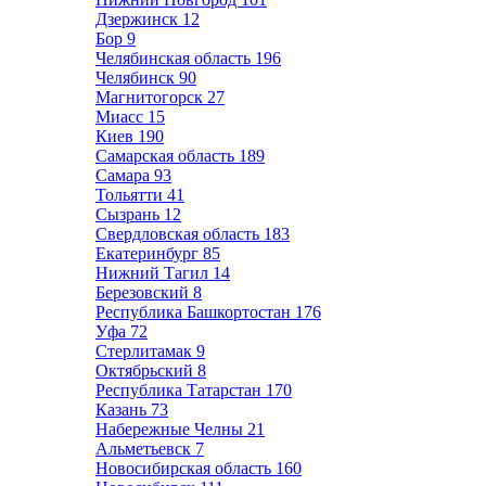
Дзержинск
12
Бор
9
Челябинская область
196
Челябинск
90
Магнитогорск
27
Миасс
15
Киев
190
Самарская область
189
Самара
93
Тольятти
41
Сызрань
12
Свердловская область
183
Екатеринбург
85
Нижний Тагил
14
Березовский
8
Республика Башкортостан
176
Уфа
72
Стерлитамак
9
Октябрьский
8
Республика Татарстан
170
Казань
73
Набережные Челны
21
Альметьевск
7
Новосибирская область
160