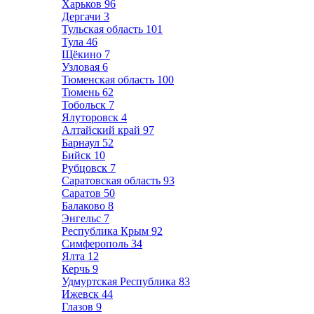
Харьков
96
Дергачи
3
Тульская область
101
Тула
46
Щёкино
7
Узловая
6
Тюменская область
100
Тюмень
62
Тобольск
7
Ялуторовск
4
Алтайский край
97
Барнаул
52
Бийск
10
Рубцовск
7
Саратовская область
93
Саратов
50
Балаково
8
Энгельс
7
Республика Крым
92
Симферополь
34
Ялта
12
Керчь
9
Удмуртская Республика
83
Ижевск
44
Глазов
9