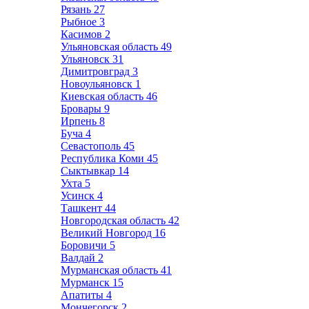
Рязань
27
Рыбное
3
Касимов
2
Ульяновская область
49
Ульяновск
31
Димитровград
3
Новоульяновск
1
Киевская область
46
Бровары
9
Ирпень
8
Буча
4
Севастополь
45
Республика Коми
45
Сыктывкар
14
Ухта
5
Усинск
4
Ташкент
44
Новгородская область
42
Великий Новгород
16
Боровичи
5
Валдай
2
Мурманская область
41
Мурманск
15
Апатиты
4
Мончегорск
2