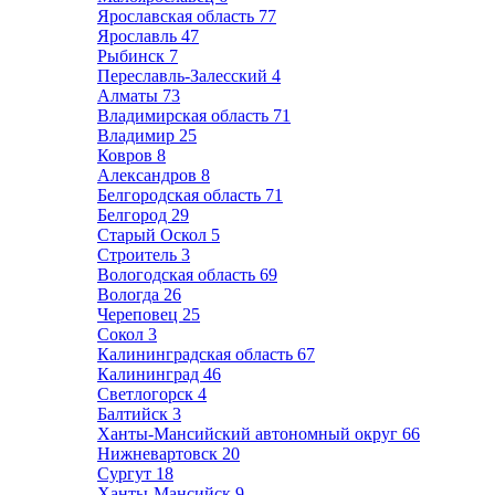
Ярославская область
77
Ярославль
47
Рыбинск
7
Переславль-Залесский
4
Алматы
73
Владимирская область
71
Владимир
25
Ковров
8
Александров
8
Белгородская область
71
Белгород
29
Старый Оскол
5
Строитель
3
Вологодская область
69
Вологда
26
Череповец
25
Сокол
3
Калининградская область
67
Калининград
46
Светлогорск
4
Балтийск
3
Ханты-Мансийский автономный округ
66
Нижневартовск
20
Сургут
18
Ханты-Мансийск
9