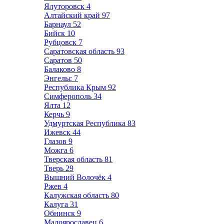
Ялуторовск
4
Алтайский край
97
Барнаул
52
Бийск
10
Рубцовск
7
Саратовская область
93
Саратов
50
Балаково
8
Энгельс
7
Республика Крым
92
Симферополь
34
Ялта
12
Керчь
9
Удмуртская Республика
83
Ижевск
44
Глазов
9
Можга
6
Тверская область
81
Тверь
29
Вышний Волочёк
4
Ржев
4
Калужская область
80
Калуга
31
Обнинск
9
Малоярославец
6