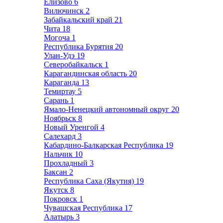
Елизово
6
Вилючинск
2
Забайкальский край
21
Чита
18
Могоча
1
Республика Бурятия
20
Улан-Удэ
19
Северобайкальск
1
Карагандинская область
20
Караганда
13
Темиртау
5
Сарань
1
Ямало-Ненецкий автономный округ
20
Ноябрьск
8
Новый Уренгой
4
Салехард
3
Кабардино-Балкарская Республика
19
Нальчик
10
Прохладный
3
Баксан
2
Республика Саха (Якутия)
19
Якутск
8
Покровск
1
Чувашская Республика
17
Алатырь
3