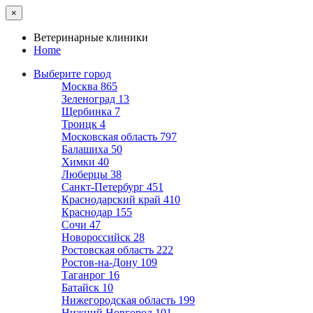
×
Ветеринарные клиники
Home
Выберите город
Москва
865
Зеленоград
13
Щербинка
7
Троицк
4
Московская область
797
Балашиха
50
Химки
40
Люберцы
38
Санкт-Петербург
451
Краснодарский край
410
Краснодар
155
Сочи
47
Новороссийск
28
Ростовская область
222
Ростов-на-Дону
109
Таганрог
16
Батайск
10
Нижегородская область
199
Нижний Новгород
101