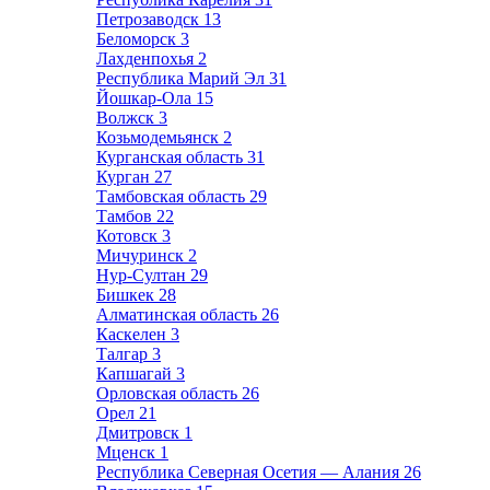
Петрозаводск
13
Беломорск
3
Лахденпохья
2
Республика Марий Эл
31
Йошкар-Ола
15
Волжск
3
Козьмодемьянск
2
Курганская область
31
Курган
27
Тамбовская область
29
Тамбов
22
Котовск
3
Мичуринск
2
Нур-Султан
29
Бишкек
28
Алматинская область
26
Каскелен
3
Талгар
3
Капшагай
3
Орловская область
26
Орел
21
Дмитровск
1
Мценск
1
Республика Северная Осетия — Алания
26