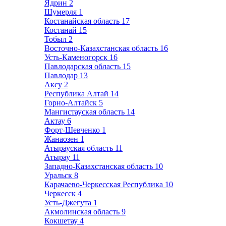
Ядрин
2
Шумерля
1
Костанайская область
17
Костанай
15
Тобыл
2
Восточно-Казахстанская область
16
Усть-Каменогорск
16
Павлодарская область
15
Павлодар
13
Аксу
2
Республика Алтай
14
Горно-Алтайск
5
Мангистауская область
14
Актау
6
Форт-Шевченко
1
Жанаозен
1
Атырауская область
11
Атырау
11
Западно-Казахстанская область
10
Уральск
8
Карачаево-Черкесская Республика
10
Черкесск
4
Усть-Джегута
1
Акмолинская область
9
Кокшетау
4