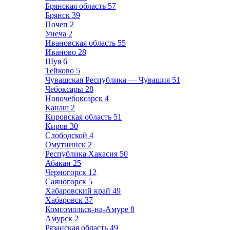
Брянская область
57
Брянск
39
Почеп
2
Унеча
2
Ивановская область
55
Иваново
28
Шуя
6
Тейково
5
Чувашская Республика — Чувашия
51
Чебоксары
28
Новочебоксарск
4
Канаш
2
Кировская область
51
Киров
30
Слободской
4
Омутнинск
2
Республика Хакасия
50
Абакан
25
Черногорск
12
Саяногорск
5
Хабаровский край
49
Хабаровск
37
Комсомольск-на-Амуре
8
Амурск
2
Рязанская область
49