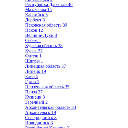
Республика Дагестан
40
Махачкала
15
Каспийск
5
Дербент
3
Псковская область
39
Псков
12
Великие Луки
8
Себеж
1
Курская область
38
Курск
27
Фатеж
1
Щигры
1
Липецкая область
37
Липецк
19
Елец
5
Грязи
2
Пензенская область
35
Пенза
27
Кузнецк
3
Заречный
2
Архангельская область
33
Архангельск
19
Северодвинск
8
Новодвинск
3
Республика Карелия
31