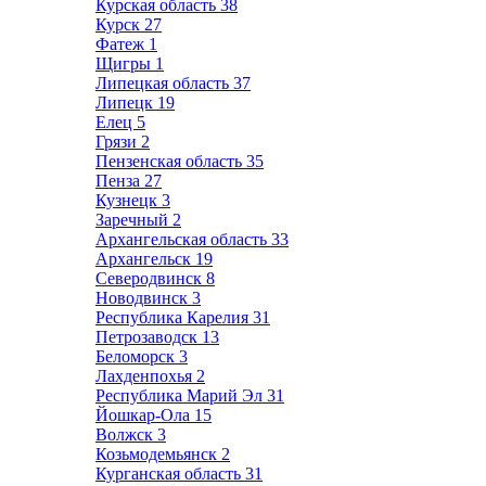
Курская область
38
Курск
27
Фатеж
1
Щигры
1
Липецкая область
37
Липецк
19
Елец
5
Грязи
2
Пензенская область
35
Пенза
27
Кузнецк
3
Заречный
2
Архангельская область
33
Архангельск
19
Северодвинск
8
Новодвинск
3
Республика Карелия
31
Петрозаводск
13
Беломорск
3
Лахденпохья
2
Республика Марий Эл
31
Йошкар-Ола
15
Волжск
3
Козьмодемьянск
2
Курганская область
31