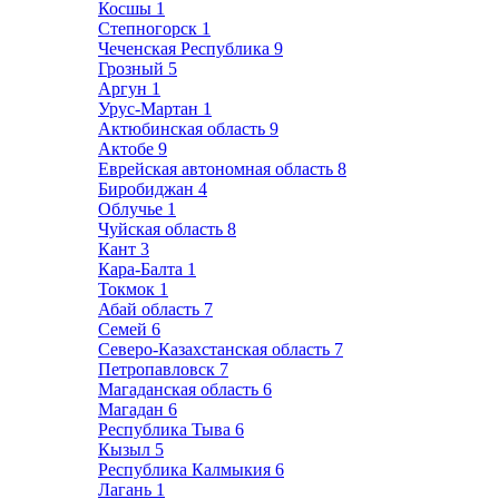
Косшы
1
Степногорск
1
Чеченская Республика
9
Грозный
5
Аргун
1
Урус-Мартан
1
Актюбинская область
9
Актобе
9
Еврейская автономная область
8
Биробиджан
4
Облучье
1
Чуйская область
8
Кант
3
Кара-Балта
1
Токмок
1
Абай область
7
Семей
6
Северо-Казахстанская область
7
Петропавловск
7
Магаданская область
6
Магадан
6
Республика Тыва
6
Кызыл
5
Республика Калмыкия
6
Лагань
1