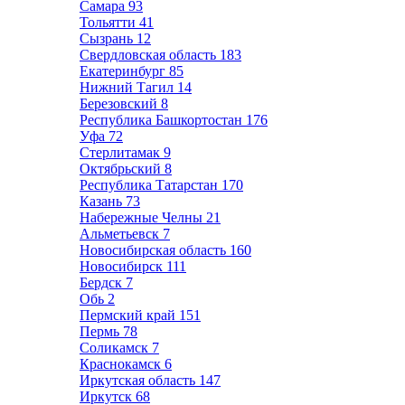
Самара
93
Тольятти
41
Сызрань
12
Свердловская область
183
Екатеринбург
85
Нижний Тагил
14
Березовский
8
Республика Башкортостан
176
Уфа
72
Стерлитамак
9
Октябрьский
8
Республика Татарстан
170
Казань
73
Набережные Челны
21
Альметьевск
7
Новосибирская область
160
Новосибирск
111
Бердск
7
Обь
2
Пермский край
151
Пермь
78
Соликамск
7
Краснокамск
6
Иркутская область
147
Иркутск
68