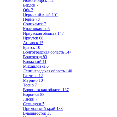
Новосибирск
111
Бердск
7
Обь
2
Пермский край
151
Пермь
78
Соликамск
7
Краснокамск
6
Иркутская область
147
Иркутск
68
Ангарск
15
Братск
10
Волгоградская область
147
Волгоград
83
Волжский
11
Михайловка
6
Ленинградская область
140
Гатчина
12
Мурино
10
Тосно
7
Воронежская область
137
Воронеж
88
Лиски
7
Семилуки
5
Приморский край
133
Владивосток
38