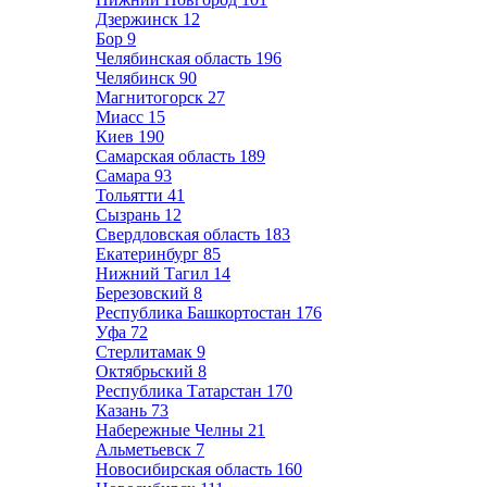
Дзержинск
12
Бор
9
Челябинская область
196
Челябинск
90
Магнитогорск
27
Миасс
15
Киев
190
Самарская область
189
Самара
93
Тольятти
41
Сызрань
12
Свердловская область
183
Екатеринбург
85
Нижний Тагил
14
Березовский
8
Республика Башкортостан
176
Уфа
72
Стерлитамак
9
Октябрьский
8
Республика Татарстан
170
Казань
73
Набережные Челны
21
Альметьевск
7
Новосибирская область
160