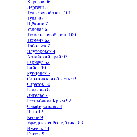
Харьков
96
Дергачи
3
Тульская область
101
Тула
46
Щёкино
7
Узловая
6
Тюменская область
100
Тюмень
62
Тобольск
7
Ялуторовск
4
Алтайский край
97
Барнаул
52
Бийск
10
Рубцовск
7
Саратовская область
93
Саратов
50
Балаково
8
Энгельс
7
Республика Крым
92
Симферополь
34
Ялта
12
Керчь
9
Удмуртская Республика
83
Ижевск
44
Глазов
9