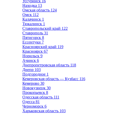
Уссурийск
16
Находка
13
Омская область
124
Омск
112
Калачинск
1
Тюкалинск
1
Ставропольский край
122
Ставрополь
31
Пятигорск
8
Ессентуки
7
Красноярский край
119
Красноярск
67
Норильск
9
Ачинск
6
Днепропетровская область
118
Днепр
103
Подгородное
1
Кемеровская область — Кузбасс
116
Кемерово
30
Новокузнецк
30
Прокопьевск
8
Одесская область
111
Одесса
81
Черноморск
6
Харьковская область
103