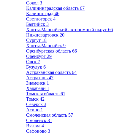
Сокол
3
Калининградская область
67
Калининград
46
Светлогорск
4
Балтийск
3
Ханты-Мансийский автономный округ
66
Нижневартовск
20
Сургут
18
Ханты-Мансийск
9
Оренбургская область
66
Оренбург
29
Орск
7
Бузулук
6
Астраханская область
64
Астрахань
47
Знаменск
1
Харабали
1
Томская область
61
Томск
42
Северск
3
Асино
1
Смоленская область
57
Смоленск
31
Вязьма
4
Сафоново
3