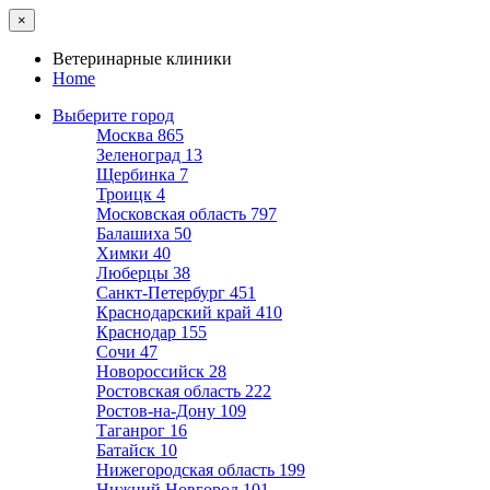
×
Ветеринарные клиники
Home
Выберите город
Москва
865
Зеленоград
13
Щербинка
7
Троицк
4
Московская область
797
Балашиха
50
Химки
40
Люберцы
38
Санкт-Петербург
451
Краснодарский край
410
Краснодар
155
Сочи
47
Новороссийск
28
Ростовская область
222
Ростов-на-Дону
109
Таганрог
16
Батайск
10
Нижегородская область
199
Нижний Новгород
101