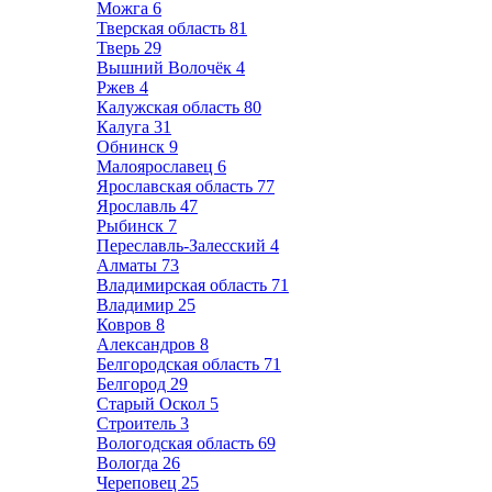
Можга
6
Тверская область
81
Тверь
29
Вышний Волочёк
4
Ржев
4
Калужская область
80
Калуга
31
Обнинск
9
Малоярославец
6
Ярославская область
77
Ярославль
47
Рыбинск
7
Переславль-Залесский
4
Алматы
73
Владимирская область
71
Владимир
25
Ковров
8
Александров
8
Белгородская область
71
Белгород
29
Старый Оскол
5
Строитель
3
Вологодская область
69
Вологда
26
Череповец
25