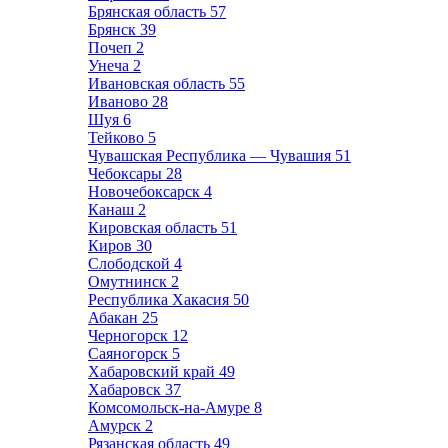
Брянская область
57
Брянск
39
Почеп
2
Унеча
2
Ивановская область
55
Иваново
28
Шуя
6
Тейково
5
Чувашская Республика — Чувашия
51
Чебоксары
28
Новочебоксарск
4
Канаш
2
Кировская область
51
Киров
30
Слободской
4
Омутнинск
2
Республика Хакасия
50
Абакан
25
Черногорск
12
Саяногорск
5
Хабаровский край
49
Хабаровск
37
Комсомольск-на-Амуре
8
Амурск
2
Рязанская область
49