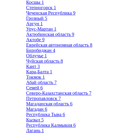
Косшы
1
Степногорск
1
Чеченская Республика
9
Грозный
5
Аргун
1
Урус-Мартан
1
Актюбинская область
9
Актобе
9
Еврейская автономная область
8
Биробиджан
4
Облучье
1
Чуйская область
8
Кант
3
Кара-Балта
1
Токмок
1
Абай область
7
Семей
6
Северо-Казахстанская область
7
Петропавловск
7
Магаданская область
6
Магадан
6
Республика Тыва
6
Кызыл
5
Республика Калмыкия
6
Лагань
1