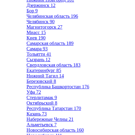
Дзержинск
12
Бор
9
Челябинская область
196
Челябинск
90
Магнитогорск
27
Миасс
15
Киев
190
Самарская область
189
Самара
93
Тольятти
41
Сызрань
12
Свердловская область
183
Екатеринбург
85
Нижний Тагил
14
Березовский
8
Республика Башкортостан
176
Уфа
72
Стерлитамак
9
Октябрьский
8
Республика Татарстан
170
Казань
73
Набережные Челны
21
Альметьевск
7
Новосибирская область
160