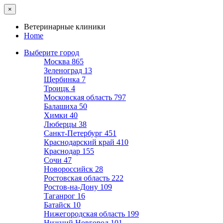
×
Ветеринарные клиники
Home
Выберите город
Москва
865
Зеленоград
13
Щербинка
7
Троицк
4
Московская область
797
Балашиха
50
Химки
40
Люберцы
38
Санкт-Петербург
451
Краснодарский край
410
Краснодар
155
Сочи
47
Новороссийск
28
Ростовская область
222
Ростов-на-Дону
109
Таганрог
16
Батайск
10
Нижегородская область
199
Нижний Новгород
101