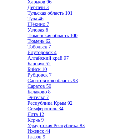
Харьков
96
Дергачи
3
Тульская область
101
Тула
46
Щёкино
7
Узловая
6
Тюменская область
100
Тюмень
62
Тобольск
7
Ялуторовск
4
Алтайский край
97
Барнаул
52
Бийск
10
Рубцовск
7
Саратовская область
93
Саратов
50
Балаково
8
Энгельс
7
Республика Крым
92
Симферополь
34
Ялта
12
Керчь
9
Удмуртская Республика
83
Ижевск
44
Глазов
9