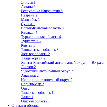
Элиста
1
Астана
6
Республика Ингушетия
5
Назрань
2
Малгобек
1
Сунжа
1
Иссык-Кульская область
4
Каракол
4
Туркестанская область
4
Туркестан
3
Кентау
1
Ташкентская область
3
Жетысу область
2
Талдыкорган
2
Ханты-Мансийский автономный округ — Югра
2
Лянтор
2
Чукотский автономный округ
2
Анадырь
2
Ненецкий автономный округ
2
Нарьян-Мар
2
Ош
2
Таласская область
1
Талас
1
Ошская область
1
Статьи и обзоры