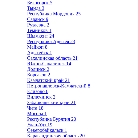
Белогорск
5
Тында
3
Республика Мордовия
25
Саранск
9
Рузаевка
2
Темников
1
Шымкент
24
Республика Адыгея
23
Майкоп
8
Адыгейск
1
Сахалинская область
21
Южно-Сахалинск
14
Долинск
2
Корсаков
2
Камчатский край
21
Петропавловск-Камчатский
8
Елизово
6
Вилючинск
2
Забайкальский край
21
Чита
18
Могоча
1
Республика Бурятия
20
Улан-Удэ
19
Северобайкальск
1
Карагандинская область
20