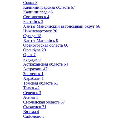
Сокол
3
Калининградская область
67
Калининград
46
Светлогорск
4
Балтийск
3
Ханты-Мансийский автономный округ
66
Нижневартовск
20
Сургут
18
Ханты-Мансийск
9
Оренбургская область
66
Оренбург
29
Орск
7
Бузулук
6
Астраханская область
64
Астрахань
47
Знаменск
1
Харабали
1
Томская область
61
Томск
42
Северск
3
Асино
1
Смоленская область
57
Смоленск
31
Вязьма
4
Сафоново
3