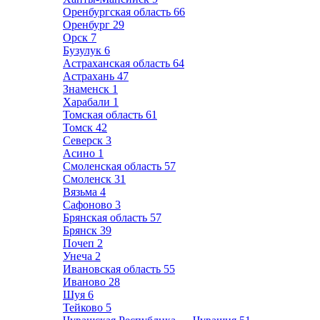
Оренбургская область
66
Оренбург
29
Орск
7
Бузулук
6
Астраханская область
64
Астрахань
47
Знаменск
1
Харабали
1
Томская область
61
Томск
42
Северск
3
Асино
1
Смоленская область
57
Смоленск
31
Вязьма
4
Сафоново
3
Брянская область
57
Брянск
39
Почеп
2
Унеча
2
Ивановская область
55
Иваново
28
Шуя
6
Тейково
5