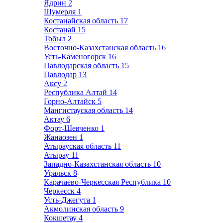
Ядрин
2
Шумерля
1
Костанайская область
17
Костанай
15
Тобыл
2
Восточно-Казахстанская область
16
Усть-Каменогорск
16
Павлодарская область
15
Павлодар
13
Аксу
2
Республика Алтай
14
Горно-Алтайск
5
Мангистауская область
14
Актау
6
Форт-Шевченко
1
Жанаозен
1
Атырауская область
11
Атырау
11
Западно-Казахстанская область
10
Уральск
8
Карачаево-Черкесская Республика
10
Черкесск
4
Усть-Джегута
1
Акмолинская область
9
Кокшетау
4