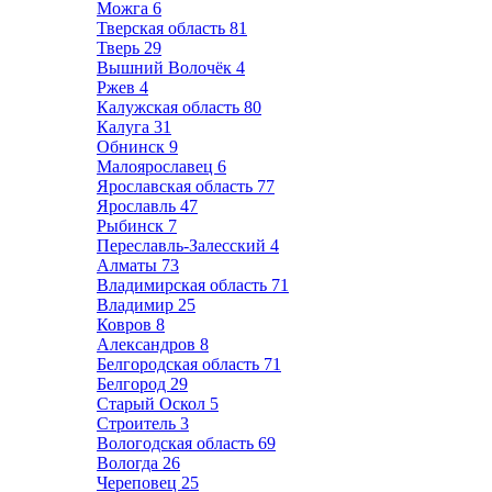
Можга
6
Тверская область
81
Тверь
29
Вышний Волочёк
4
Ржев
4
Калужская область
80
Калуга
31
Обнинск
9
Малоярославец
6
Ярославская область
77
Ярославль
47
Рыбинск
7
Переславль-Залесский
4
Алматы
73
Владимирская область
71
Владимир
25
Ковров
8
Александров
8
Белгородская область
71
Белгород
29
Старый Оскол
5
Строитель
3
Вологодская область
69
Вологда
26
Череповец
25