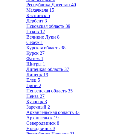
Республика Дагестан
40
Махачкала
15
Каспийск
5
Дербент
3
Псковская область
39
Псков
12
Великие Луки
8
Себеж
1
Курская область
38
Курск
27
Фатеж
1
Щигры
1
Липецкая область
37
Липецк
19
Елец
5
Грязи
2
Пензенская область
35
Пенза
27
Кузнецк
3
Заречный
2
Архангельская область
33
Архангельск
19
Северодвинск
8
Новодвинск
3
Республика Карелия
31