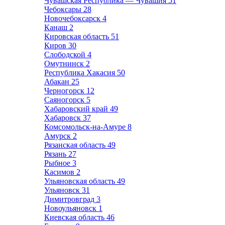
Чувашская Республика — Чувашия
51
Чебоксары
28
Новочебоксарск
4
Канаш
2
Кировская область
51
Киров
30
Слободской
4
Омутнинск
2
Республика Хакасия
50
Абакан
25
Черногорск
12
Саяногорск
5
Хабаровский край
49
Хабаровск
37
Комсомольск-на-Амуре
8
Амурск
2
Рязанская область
49
Рязань
27
Рыбное
3
Касимов
2
Ульяновская область
49
Ульяновск
31
Димитровград
3
Новоульяновск
1
Киевская область
46