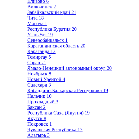
Елизово
6
Вилючинск
2
Забайкальский край
21
Чита
18
Могоча
1
Республика Бурятия
20
Улан-Удэ
19
Северобайкальск
1
Карагандинская область
20
Караганда
13
Темиртау
5
Сарань
1
Ямало-Ненецкий автономный округ
20
Ноябрьск
8
Новый Уренгой
4
Салехард
3
Кабардино-Балкарская Республика
19
Нальчик
10
Прохладный
3
Баксан
2
Республика Саха (Якутия)
19
Якутск
8
Покровск
1
Чувашская Республика
17
Алатырь
3