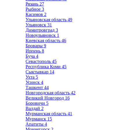
Рязань
27
Рыбное
3
Касимов
2
Ульяновская область
49
Ульяновск
31
Димитровград
3
Новоульяновск
1
Киевская область
46
Бровары
9
Ирпень
8
Буча
4
Севастополь
45
Республика Коми
45
Сыктывкар
14
Ухта
5
Усинск
4
Ташкент
44
Новгородская область
42
Великий Новгород
16
Боровичи
5
Валдай
2
Мурманская область
41
Мурманск
15
Апатиты
4
Мончегорск
2