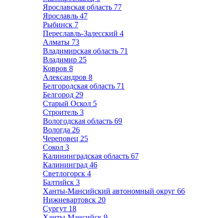
Ярославская область
77
Ярославль
47
Рыбинск
7
Переславль-Залесский
4
Алматы
73
Владимирская область
71
Владимир
25
Ковров
8
Александров
8
Белгородская область
71
Белгород
29
Старый Оскол
5
Строитель
3
Вологодская область
69
Вологда
26
Череповец
25
Сокол
3
Калининградская область
67
Калининград
46
Светлогорск
4
Балтийск
3
Ханты-Мансийский автономный округ
66
Нижневартовск
20
Сургут
18
Ханты-Мансийск
9