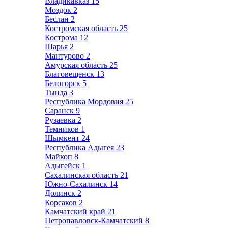
Владикавказ
15
Моздок
2
Беслан
2
Костромская область
25
Кострома
12
Шарья
2
Мантурово
2
Амурская область
25
Благовещенск
13
Белогорск
5
Тында
3
Республика Мордовия
25
Саранск
9
Рузаевка
2
Темников
1
Шымкент
24
Республика Адыгея
23
Майкоп
8
Адыгейск
1
Сахалинская область
21
Южно-Сахалинск
14
Долинск
2
Корсаков
2
Камчатский край
21
Петропавловск-Камчатский
8