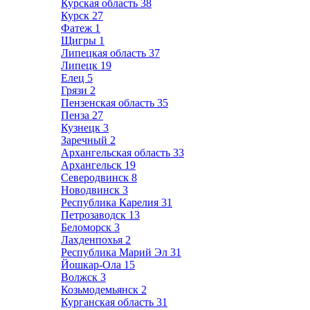
Курская область
38
Курск
27
Фатеж
1
Щигры
1
Липецкая область
37
Липецк
19
Елец
5
Грязи
2
Пензенская область
35
Пенза
27
Кузнецк
3
Заречный
2
Архангельская область
33
Архангельск
19
Северодвинск
8
Новодвинск
3
Республика Карелия
31
Петрозаводск
13
Беломорск
3
Лахденпохья
2
Республика Марий Эл
31
Йошкар-Ола
15
Волжск
3
Козьмодемьянск
2
Курганская область
31