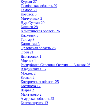
Курган
27
Тамбовская область
29
Тамбов
22
Котовск
3
Мичуринск
2
Нур-Султан
29
Бишкек
28
Алматинская область
26
Каскелен
3
Талгар
3
Капшагай
3
Орловская область
26
Орел
21
Дмитровск
1
Мценск
1
Республика Северная Осетия — Алания
26
Владикавказ
15
Моздок
2
Беслан
2
Костромская область
25
Кострома
12
Шарья
2
Мантурово
2
Амурская область
25
Благовещенск
13