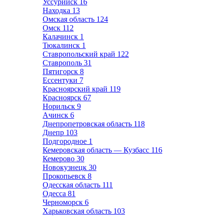
Уссурийск
16
Находка
13
Омская область
124
Омск
112
Калачинск
1
Тюкалинск
1
Ставропольский край
122
Ставрополь
31
Пятигорск
8
Ессентуки
7
Красноярский край
119
Красноярск
67
Норильск
9
Ачинск
6
Днепропетровская область
118
Днепр
103
Подгородное
1
Кемеровская область — Кузбасс
116
Кемерово
30
Новокузнецк
30
Прокопьевск
8
Одесская область
111
Одесса
81
Черноморск
6
Харьковская область
103