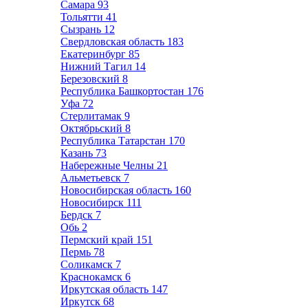
Самара
93
Тольятти
41
Сызрань
12
Свердловская область
183
Екатеринбург
85
Нижний Тагил
14
Березовский
8
Республика Башкортостан
176
Уфа
72
Стерлитамак
9
Октябрьский
8
Республика Татарстан
170
Казань
73
Набережные Челны
21
Альметьевск
7
Новосибирская область
160
Новосибирск
111
Бердск
7
Обь
2
Пермский край
151
Пермь
78
Соликамск
7
Краснокамск
6
Иркутская область
147
Иркутск
68