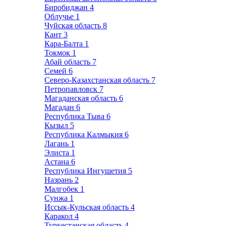
Биробиджан
4
Облучье
1
Чуйская область
8
Кант
3
Кара-Балта
1
Токмок
1
Абай область
7
Семей
6
Северо-Казахстанская область
7
Петропавловск
7
Магаданская область
6
Магадан
6
Республика Тыва
6
Кызыл
5
Республика Калмыкия
6
Лагань
1
Элиста
1
Астана
6
Республика Ингушетия
5
Назрань
2
Малгобек
1
Сунжа
1
Иссык-Кульская область
4
Каракол
4
Туркестанская область
4