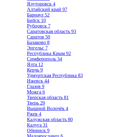
Ялуторовск
4
Алтайский край
97
Барнаул
52
Бийск
10
Рубцовск
7
Саратовская область
93
Саратов
50
Балаково
8
Энгельс
7
Республика Крым
92
Симферополь
34
Ялта
12
Керчь
9
Удмуртская Республика
83
Ижевск
44
Глазов
9
Можга
6
Тверская область
81
Тверь
29
Вышний Волочёк
4
Ржев
4
Калужская область
80
Калуга
31
Обнинск
9
Малоярославец
6