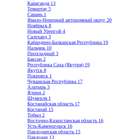
Караганда
13
Темиртау
5
Сарань
1
Ямало-Ненецкий автономный округ
20
Ноябрьск
8
Новый Уренгой
4
Салехард
3
Кабардино-Балкарская Республика
19
Нальчик
10
Прохладный
3
Баксан
2
Республика Саха (Якутия)
19
Якутск
8
Покровск
1
Чувашская Республика
17
Алатырь
3
Ядрин
2
Шумерля
1
Костанайская область
17
Костанай
15
Тобыл
2
Восточно-Казахстанская область
16
Усть-Каменогорск
16
Павлодарская область
15
Павлодар
13