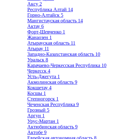
Аксу
2
Республика Алтай
14
Горно-Алтайск
5
Мангистауская область
14
Актау
6
Форт-Шевченко
1
Жанаозен
1
Атырауская область
11
Атырау
11
Западно-Казахстанская область
10
Уральск
8
Карачаево-Черкесская Республика
10
Черкесск
4
Усть-Джегута
1
Акмолинская область
9
Кокшетау
4
Косшы
1
Степногорск
1
Чеченская Республика
9
Грозный
5
Аргун
1
Урус-Мартан
1
Актюбинская область
9
Актобе
9
Еврейская автономная область
8