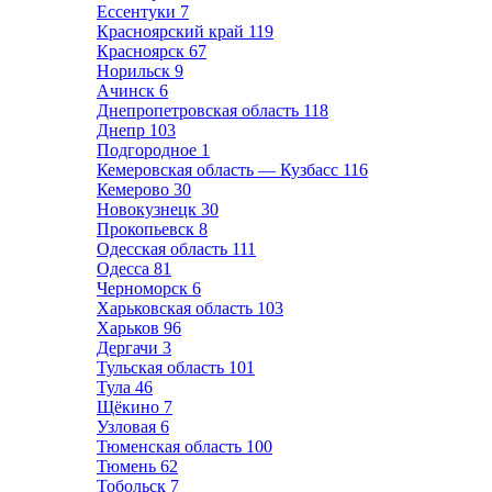
Ессентуки
7
Красноярский край
119
Красноярск
67
Норильск
9
Ачинск
6
Днепропетровская область
118
Днепр
103
Подгородное
1
Кемеровская область — Кузбасс
116
Кемерово
30
Новокузнецк
30
Прокопьевск
8
Одесская область
111
Одесса
81
Черноморск
6
Харьковская область
103
Харьков
96
Дергачи
3
Тульская область
101
Тула
46
Щёкино
7
Узловая
6
Тюменская область
100
Тюмень
62
Тобольск
7