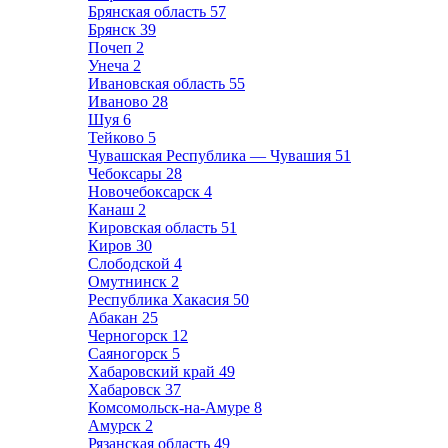
Брянская область
57
Брянск
39
Почеп
2
Унеча
2
Ивановская область
55
Иваново
28
Шуя
6
Тейково
5
Чувашская Республика — Чувашия
51
Чебоксары
28
Новочебоксарск
4
Канаш
2
Кировская область
51
Киров
30
Слободской
4
Омутнинск
2
Республика Хакасия
50
Абакан
25
Черногорск
12
Саяногорск
5
Хабаровский край
49
Хабаровск
37
Комсомольск-на-Амуре
8
Амурск
2
Рязанская область
49