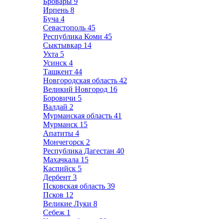
Бровары
9
Ирпень
8
Буча
4
Севастополь
45
Республика Коми
45
Сыктывкар
14
Ухта
5
Усинск
4
Ташкент
44
Новгородская область
42
Великий Новгород
16
Боровичи
5
Валдай
2
Мурманская область
41
Мурманск
15
Апатиты
4
Мончегорск
2
Республика Дагестан
40
Махачкала
15
Каспийск
5
Дербент
3
Псковская область
39
Псков
12
Великие Луки
8
Себеж
1