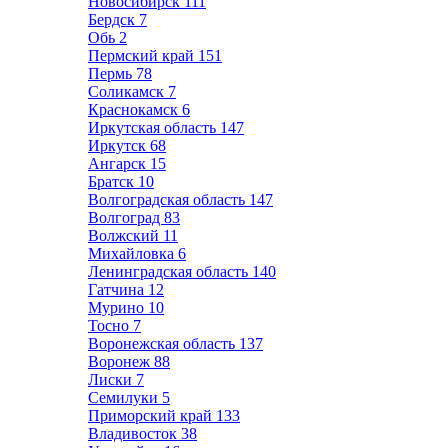
Новосибирск
111
Бердск
7
Обь
2
Пермский край
151
Пермь
78
Соликамск
7
Краснокамск
6
Иркутская область
147
Иркутск
68
Ангарск
15
Братск
10
Волгоградская область
147
Волгоград
83
Волжский
11
Михайловка
6
Ленинградская область
140
Гатчина
12
Мурино
10
Тосно
7
Воронежская область
137
Воронеж
88
Лиски
7
Семилуки
5
Приморский край
133
Владивосток
38