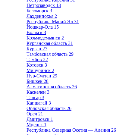
Петрозаводск
13
Беломорск
3
Лахденпохья
2
Республика Марий Эл
31
Йошкар-Ола
15
Волжск
3
Козьмодемьянск
2
Курганская область
31
Курган
27
Тамбовская область
29
Тамбов
22
Котовск
3
Мичуринск
2
Нур-Султан
29
Бишкек
28
Алматинская область
26
Каскелен
3
Талгар
3
Капшагай
3
Орловская область
26
Орел
21
Дмитровск
1
Мценск
1
Республика Северная Осетия — Алания
26