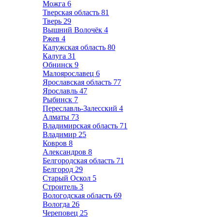
Можга
6
Тверская область
81
Тверь
29
Вышний Волочёк
4
Ржев
4
Калужская область
80
Калуга
31
Обнинск
9
Малоярославец
6
Ярославская область
77
Ярославль
47
Рыбинск
7
Переславль-Залесский
4
Алматы
73
Владимирская область
71
Владимир
25
Ковров
8
Александров
8
Белгородская область
71
Белгород
29
Старый Оскол
5
Строитель
3
Вологодская область
69
Вологда
26
Череповец
25