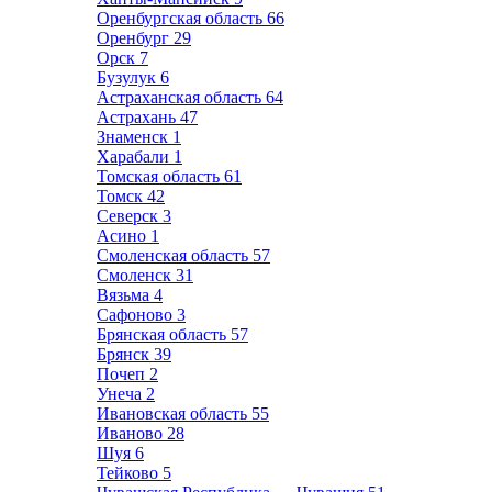
Оренбургская область
66
Оренбург
29
Орск
7
Бузулук
6
Астраханская область
64
Астрахань
47
Знаменск
1
Харабали
1
Томская область
61
Томск
42
Северск
3
Асино
1
Смоленская область
57
Смоленск
31
Вязьма
4
Сафоново
3
Брянская область
57
Брянск
39
Почеп
2
Унеча
2
Ивановская область
55
Иваново
28
Шуя
6
Тейково
5