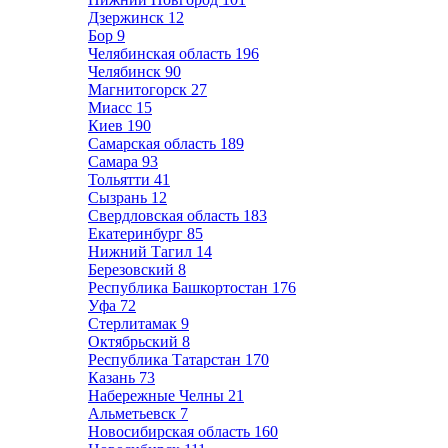
Дзержинск
12
Бор
9
Челябинская область
196
Челябинск
90
Магнитогорск
27
Миасс
15
Киев
190
Самарская область
189
Самара
93
Тольятти
41
Сызрань
12
Свердловская область
183
Екатеринбург
85
Нижний Тагил
14
Березовский
8
Республика Башкортостан
176
Уфа
72
Стерлитамак
9
Октябрьский
8
Республика Татарстан
170
Казань
73
Набережные Челны
21
Альметьевск
7
Новосибирская область
160