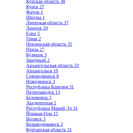
Курская область
38
Курск
27
Фатеж
1
Щигры
1
Липецкая область
37
Липецк
19
Елец
5
Грязи
2
Пензенская область
35
Пенза
27
Кузнецк
3
Заречный
2
Архангельская область
33
Архангельск
19
Северодвинск
8
Новодвинск
3
Республика Карелия
31
Петрозаводск
13
Беломорск
3
Лахденпохья
2
Республика Марий Эл
31
Йошкар-Ола
15
Волжск
3
Козьмодемьянск
2
Курганская область
31