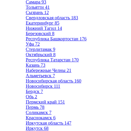
Самара
93
Тольятти
41
Сызрань
12
Свердловская область
183
Екатеринбург
85
Нижний Тагил
14
Березовский
8
Республика Башкортостан
176
Уфа
72
Стерлитамак
9
Октябрьский
8
Республика Татарстан
170
Казань
73
Набережные Челны
21
Альметьевск
7
Новосибирская область
160
Новосибирск
111
Бердск
7
Обь
2
Пермский край
151
Пермь
78
Соликамск
7
Краснокамск
6
Иркутская область
147
Иркутск
68