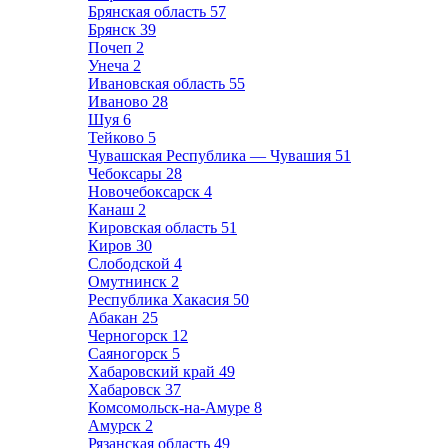
Брянская область
57
Брянск
39
Почеп
2
Унеча
2
Ивановская область
55
Иваново
28
Шуя
6
Тейково
5
Чувашская Республика — Чувашия
51
Чебоксары
28
Новочебоксарск
4
Канаш
2
Кировская область
51
Киров
30
Слободской
4
Омутнинск
2
Республика Хакасия
50
Абакан
25
Черногорск
12
Саяногорск
5
Хабаровский край
49
Хабаровск
37
Комсомольск-на-Амуре
8
Амурск
2
Рязанская область
49