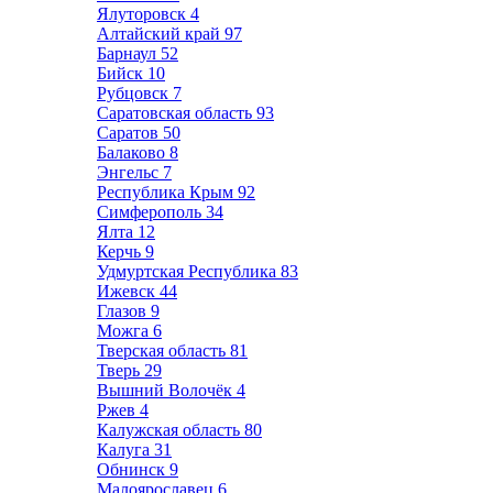
Ялуторовск
4
Алтайский край
97
Барнаул
52
Бийск
10
Рубцовск
7
Саратовская область
93
Саратов
50
Балаково
8
Энгельс
7
Республика Крым
92
Симферополь
34
Ялта
12
Керчь
9
Удмуртская Республика
83
Ижевск
44
Глазов
9
Можга
6
Тверская область
81
Тверь
29
Вышний Волочёк
4
Ржев
4
Калужская область
80
Калуга
31
Обнинск
9
Малоярославец
6