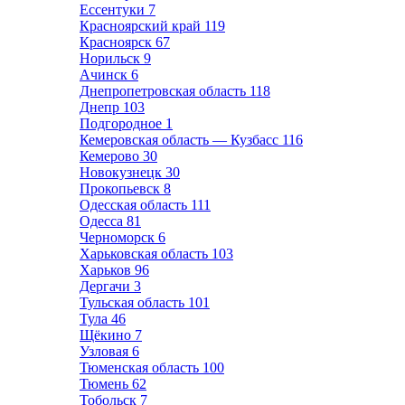
Ессентуки
7
Красноярский край
119
Красноярск
67
Норильск
9
Ачинск
6
Днепропетровская область
118
Днепр
103
Подгородное
1
Кемеровская область — Кузбасс
116
Кемерово
30
Новокузнецк
30
Прокопьевск
8
Одесская область
111
Одесса
81
Черноморск
6
Харьковская область
103
Харьков
96
Дергачи
3
Тульская область
101
Тула
46
Щёкино
7
Узловая
6
Тюменская область
100
Тюмень
62
Тобольск
7