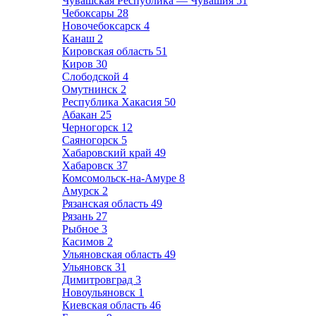
Чувашская Республика — Чувашия
51
Чебоксары
28
Новочебоксарск
4
Канаш
2
Кировская область
51
Киров
30
Слободской
4
Омутнинск
2
Республика Хакасия
50
Абакан
25
Черногорск
12
Саяногорск
5
Хабаровский край
49
Хабаровск
37
Комсомольск-на-Амуре
8
Амурск
2
Рязанская область
49
Рязань
27
Рыбное
3
Касимов
2
Ульяновская область
49
Ульяновск
31
Димитровград
3
Новоульяновск
1
Киевская область
46