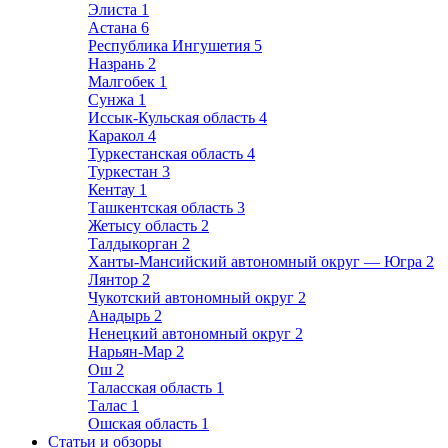
Элиста
1
Астана
6
Республика Ингушетия
5
Назрань
2
Малгобек
1
Сунжа
1
Иссык-Кульская область
4
Каракол
4
Туркестанская область
4
Туркестан
3
Кентау
1
Ташкентская область
3
Жетысу область
2
Талдыкорган
2
Ханты-Мансийский автономный округ — Югра
2
Лянтор
2
Чукотский автономный округ
2
Анадырь
2
Ненецкий автономный округ
2
Нарьян-Мар
2
Ош
2
Таласская область
1
Талас
1
Ошская область
1
Статьи и обзоры