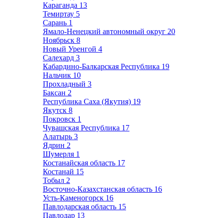
Караганда
13
Темиртау
5
Сарань
1
Ямало-Ненецкий автономный округ
20
Ноябрьск
8
Новый Уренгой
4
Салехард
3
Кабардино-Балкарская Республика
19
Нальчик
10
Прохладный
3
Баксан
2
Республика Саха (Якутия)
19
Якутск
8
Покровск
1
Чувашская Республика
17
Алатырь
3
Ядрин
2
Шумерля
1
Костанайская область
17
Костанай
15
Тобыл
2
Восточно-Казахстанская область
16
Усть-Каменогорск
16
Павлодарская область
15
Павлодар
13