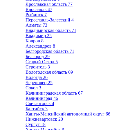
Ярославская область
77
Ярославль
47
Рыбинск
7
Переславль-Залесский
4
Алматы
73
Владимирская область
71
Владимир
25
Ковров
8
Александров
8
Белгородская область
71
Белгород
29
Старый Оскол
5
Строитель
3
Вологодская область
69
Вологда
26
Череповец
25
Сокол
3
Калининградская область
67
Калининград
46
Светлогорск
4
Балтийск
3
Ханты-Мансийский автономный округ
66
Нижневартовск
20
Сургут
18
Ханты-Мансийск
9