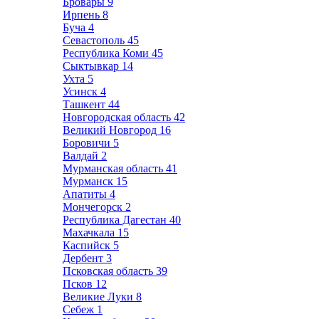
Бровары
9
Ирпень
8
Буча
4
Севастополь
45
Республика Коми
45
Сыктывкар
14
Ухта
5
Усинск
4
Ташкент
44
Новгородская область
42
Великий Новгород
16
Боровичи
5
Валдай
2
Мурманская область
41
Мурманск
15
Апатиты
4
Мончегорск
2
Республика Дагестан
40
Махачкала
15
Каспийск
5
Дербент
3
Псковская область
39
Псков
12
Великие Луки
8
Себеж
1