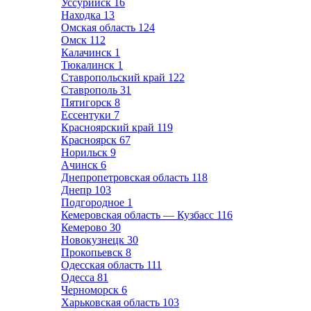
Уссурийск
16
Находка
13
Омская область
124
Омск
112
Калачинск
1
Тюкалинск
1
Ставропольский край
122
Ставрополь
31
Пятигорск
8
Ессентуки
7
Красноярский край
119
Красноярск
67
Норильск
9
Ачинск
6
Днепропетровская область
118
Днепр
103
Подгородное
1
Кемеровская область — Кузбасс
116
Кемерово
30
Новокузнецк
30
Прокопьевск
8
Одесская область
111
Одесса
81
Черноморск
6
Харьковская область
103