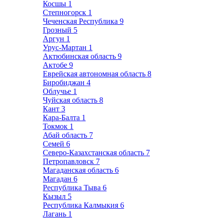
Косшы
1
Степногорск
1
Чеченская Республика
9
Грозный
5
Аргун
1
Урус-Мартан
1
Актюбинская область
9
Актобе
9
Еврейская автономная область
8
Биробиджан
4
Облучье
1
Чуйская область
8
Кант
3
Кара-Балта
1
Токмок
1
Абай область
7
Семей
6
Северо-Казахстанская область
7
Петропавловск
7
Магаданская область
6
Магадан
6
Республика Тыва
6
Кызыл
5
Республика Калмыкия
6
Лагань
1