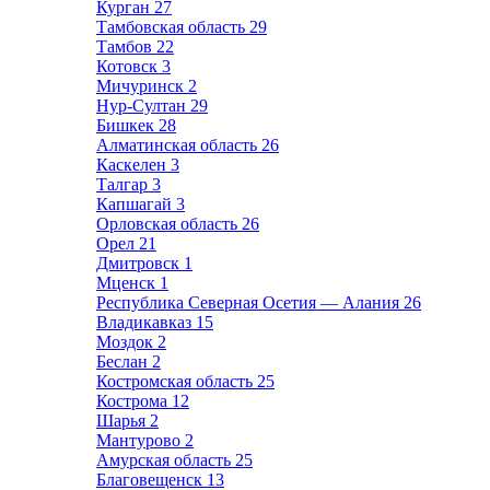
Курган
27
Тамбовская область
29
Тамбов
22
Котовск
3
Мичуринск
2
Нур-Султан
29
Бишкек
28
Алматинская область
26
Каскелен
3
Талгар
3
Капшагай
3
Орловская область
26
Орел
21
Дмитровск
1
Мценск
1
Республика Северная Осетия — Алания
26
Владикавказ
15
Моздок
2
Беслан
2
Костромская область
25
Кострома
12
Шарья
2
Мантурово
2
Амурская область
25
Благовещенск
13