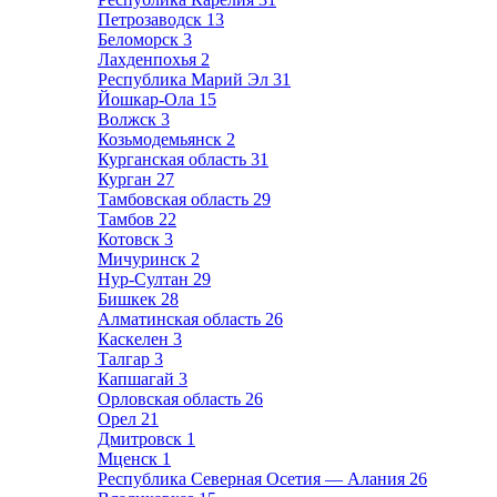
Петрозаводск
13
Беломорск
3
Лахденпохья
2
Республика Марий Эл
31
Йошкар-Ола
15
Волжск
3
Козьмодемьянск
2
Курганская область
31
Курган
27
Тамбовская область
29
Тамбов
22
Котовск
3
Мичуринск
2
Нур-Султан
29
Бишкек
28
Алматинская область
26
Каскелен
3
Талгар
3
Капшагай
3
Орловская область
26
Орел
21
Дмитровск
1
Мценск
1
Республика Северная Осетия — Алания
26