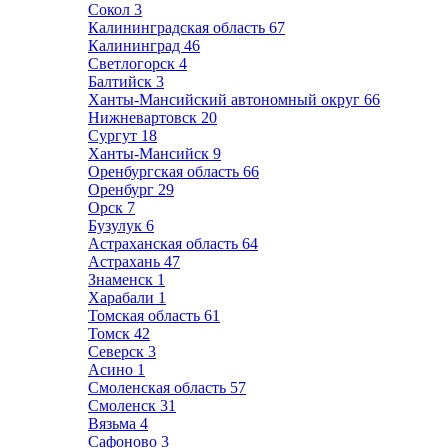
Сокол
3
Калининградская область
67
Калининград
46
Светлогорск
4
Балтийск
3
Ханты-Мансийский автономный округ
66
Нижневартовск
20
Сургут
18
Ханты-Мансийск
9
Оренбургская область
66
Оренбург
29
Орск
7
Бузулук
6
Астраханская область
64
Астрахань
47
Знаменск
1
Харабали
1
Томская область
61
Томск
42
Северск
3
Асино
1
Смоленская область
57
Смоленск
31
Вязьма
4
Сафоново
3