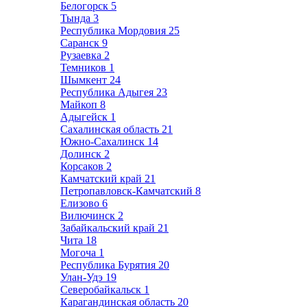
Белогорск
5
Тында
3
Республика Мордовия
25
Саранск
9
Рузаевка
2
Темников
1
Шымкент
24
Республика Адыгея
23
Майкоп
8
Адыгейск
1
Сахалинская область
21
Южно-Сахалинск
14
Долинск
2
Корсаков
2
Камчатский край
21
Петропавловск-Камчатский
8
Елизово
6
Вилючинск
2
Забайкальский край
21
Чита
18
Могоча
1
Республика Бурятия
20
Улан-Удэ
19
Северобайкальск
1
Карагандинская область
20