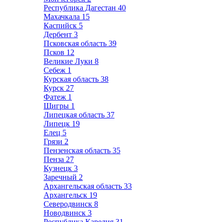
Республика Дагестан
40
Махачкала
15
Каспийск
5
Дербент
3
Псковская область
39
Псков
12
Великие Луки
8
Себеж
1
Курская область
38
Курск
27
Фатеж
1
Щигры
1
Липецкая область
37
Липецк
19
Елец
5
Грязи
2
Пензенская область
35
Пенза
27
Кузнецк
3
Заречный
2
Архангельская область
33
Архангельск
19
Северодвинск
8
Новодвинск
3
Республика Карелия
31