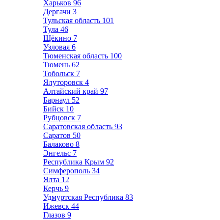
Харьков
96
Дергачи
3
Тульская область
101
Тула
46
Щёкино
7
Узловая
6
Тюменская область
100
Тюмень
62
Тобольск
7
Ялуторовск
4
Алтайский край
97
Барнаул
52
Бийск
10
Рубцовск
7
Саратовская область
93
Саратов
50
Балаково
8
Энгельс
7
Республика Крым
92
Симферополь
34
Ялта
12
Керчь
9
Удмуртская Республика
83
Ижевск
44
Глазов
9