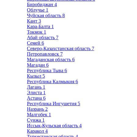
Биробиджан
4
Облучье
1
Чуйская область
8
Кант
3
Кара-Балта
1
Токмок
1
Абай область
7
Семей
6
Северо-Казахстанская область
7
Петропавловск
7
Магаданская область
6
Магадан
6
Республика Тыва
6
Кызыл
5
Республика Калмыкия
6
Лагань
1
Элиста
1
Астана
6
Республика Ингушетия
5
Назрань
2
Малгобек
1
Сунжа
1
Иссык-Кульская область
4
Каракол
4
Туркестанская область
4