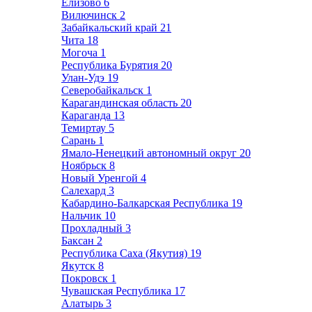
Елизово
6
Вилючинск
2
Забайкальский край
21
Чита
18
Могоча
1
Республика Бурятия
20
Улан-Удэ
19
Северобайкальск
1
Карагандинская область
20
Караганда
13
Темиртау
5
Сарань
1
Ямало-Ненецкий автономный округ
20
Ноябрьск
8
Новый Уренгой
4
Салехард
3
Кабардино-Балкарская Республика
19
Нальчик
10
Прохладный
3
Баксан
2
Республика Саха (Якутия)
19
Якутск
8
Покровск
1
Чувашская Республика
17
Алатырь
3