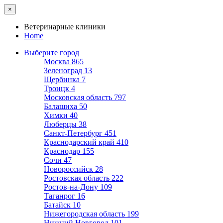
×
Ветеринарные клиники
Home
Выберите город
Москва
865
Зеленоград
13
Щербинка
7
Троицк
4
Московская область
797
Балашиха
50
Химки
40
Люберцы
38
Санкт-Петербург
451
Краснодарский край
410
Краснодар
155
Сочи
47
Новороссийск
28
Ростовская область
222
Ростов-на-Дону
109
Таганрог
16
Батайск
10
Нижегородская область
199
Нижний Новгород
101