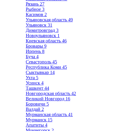
Рязань
27
Рыбное
3
Касимов
2
Ульяновская область
49
Ульяновск
31
Димитровград
3
Новоульяновск
1
Киевская область
46
Бровары
9
Ирпень
8
Буча
4
Севастополь
45
Республика Коми
45
Сыктывкар
14
Ухта
5
Усинск
4
Ташкент
44
Новгородская область
42
Великий Новгород
16
Боровичи
5
Валдай
2
Мурманская область
41
Мурманск
15
Апатиты
4
Мончегорск
2