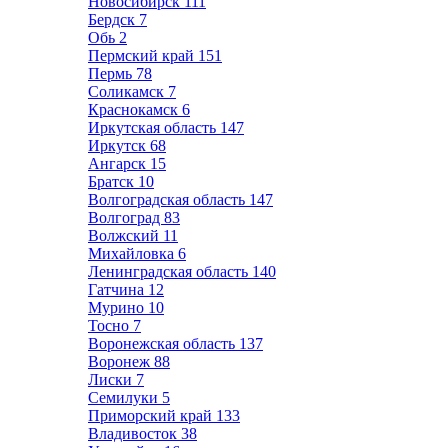
Новосибирск
111
Бердск
7
Обь
2
Пермский край
151
Пермь
78
Соликамск
7
Краснокамск
6
Иркутская область
147
Иркутск
68
Ангарск
15
Братск
10
Волгоградская область
147
Волгоград
83
Волжский
11
Михайловка
6
Ленинградская область
140
Гатчина
12
Мурино
10
Тосно
7
Воронежская область
137
Воронеж
88
Лиски
7
Семилуки
5
Приморский край
133
Владивосток
38