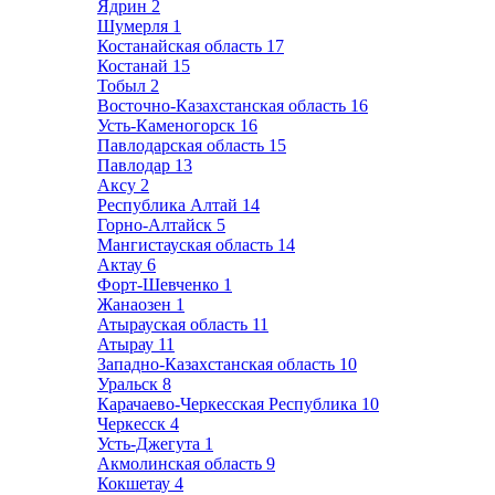
Ядрин
2
Шумерля
1
Костанайская область
17
Костанай
15
Тобыл
2
Восточно-Казахстанская область
16
Усть-Каменогорск
16
Павлодарская область
15
Павлодар
13
Аксу
2
Республика Алтай
14
Горно-Алтайск
5
Мангистауская область
14
Актау
6
Форт-Шевченко
1
Жанаозен
1
Атырауская область
11
Атырау
11
Западно-Казахстанская область
10
Уральск
8
Карачаево-Черкесская Республика
10
Черкесск
4
Усть-Джегута
1
Акмолинская область
9
Кокшетау
4