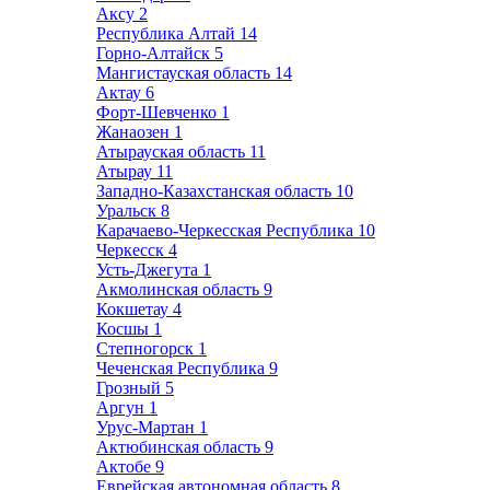
Аксу
2
Республика Алтай
14
Горно-Алтайск
5
Мангистауская область
14
Актау
6
Форт-Шевченко
1
Жанаозен
1
Атырауская область
11
Атырау
11
Западно-Казахстанская область
10
Уральск
8
Карачаево-Черкесская Республика
10
Черкесск
4
Усть-Джегута
1
Акмолинская область
9
Кокшетау
4
Косшы
1
Степногорск
1
Чеченская Республика
9
Грозный
5
Аргун
1
Урус-Мартан
1
Актюбинская область
9
Актобе
9
Еврейская автономная область
8