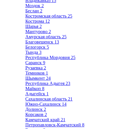
Владикавказ
15
Моздок
2
Беслан
2
Костромская область
25
Кострома
12
Шарья
2
Мантурово
2
Амурская область
25
Благовещенск
13
Белогорск
5
Тында
3
Республика Мордовия
25
Саранск
9
Рузаевка
2
Темников
1
Шымкент
24
Республика Адыгея
23
Майкоп
8
Адыгейск
1
Сахалинская область
21
Южно-Сахалинск
14
Долинск
2
Корсаков
2
Камчатский край
21
Петропавловск-Камчатский
8