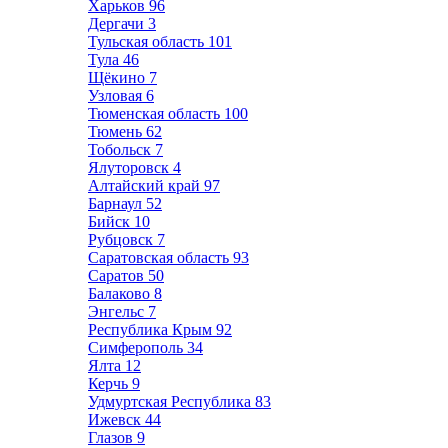
Харьков
96
Дергачи
3
Тульская область
101
Тула
46
Щёкино
7
Узловая
6
Тюменская область
100
Тюмень
62
Тобольск
7
Ялуторовск
4
Алтайский край
97
Барнаул
52
Бийск
10
Рубцовск
7
Саратовская область
93
Саратов
50
Балаково
8
Энгельс
7
Республика Крым
92
Симферополь
34
Ялта
12
Керчь
9
Удмуртская Республика
83
Ижевск
44
Глазов
9