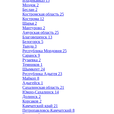
Владикавказ
15
Моздок
2
Беслан
2
Костромская область
25
Кострома
12
Шарья
2
Мантурово
2
Амурская область
25
Благовещенск
13
Белогорск
5
Тында
3
Республика Мордовия
25
Саранск
9
Рузаевка
2
Темников
1
Шымкент
24
Республика Адыгея
23
Майкоп
8
Адыгейск
1
Сахалинская область
21
Южно-Сахалинск
14
Долинск
2
Корсаков
2
Камчатский край
21
Петропавловск-Камчатский
8