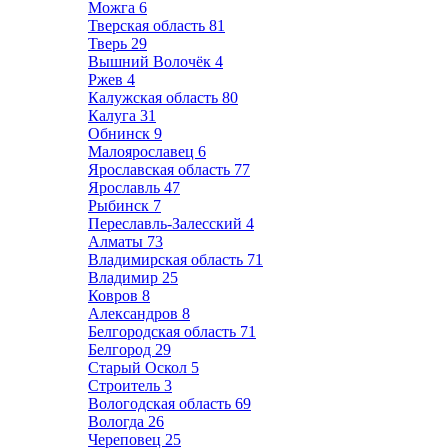
Можга
6
Тверская область
81
Тверь
29
Вышний Волочёк
4
Ржев
4
Калужская область
80
Калуга
31
Обнинск
9
Малоярославец
6
Ярославская область
77
Ярославль
47
Рыбинск
7
Переславль-Залесский
4
Алматы
73
Владимирская область
71
Владимир
25
Ковров
8
Александров
8
Белгородская область
71
Белгород
29
Старый Оскол
5
Строитель
3
Вологодская область
69
Вологда
26
Череповец
25