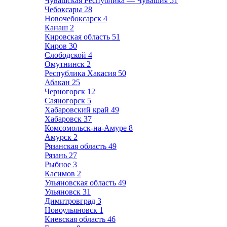
Чувашская Республика — Чувашия
51
Чебоксары
28
Новочебоксарск
4
Канаш
2
Кировская область
51
Киров
30
Слободской
4
Омутнинск
2
Республика Хакасия
50
Абакан
25
Черногорск
12
Саяногорск
5
Хабаровский край
49
Хабаровск
37
Комсомольск-на-Амуре
8
Амурск
2
Рязанская область
49
Рязань
27
Рыбное
3
Касимов
2
Ульяновская область
49
Ульяновск
31
Димитровград
3
Новоульяновск
1
Киевская область
46