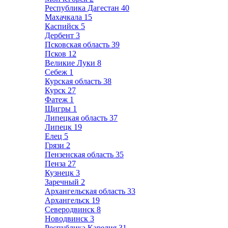
Республика Дагестан
40
Махачкала
15
Каспийск
5
Дербент
3
Псковская область
39
Псков
12
Великие Луки
8
Себеж
1
Курская область
38
Курск
27
Фатеж
1
Щигры
1
Липецкая область
37
Липецк
19
Елец
5
Грязи
2
Пензенская область
35
Пенза
27
Кузнецк
3
Заречный
2
Архангельская область
33
Архангельск
19
Северодвинск
8
Новодвинск
3
Республика Карелия
31