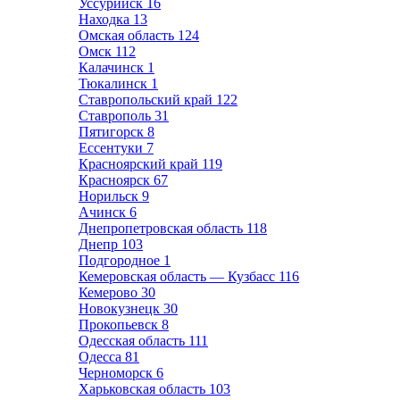
Уссурийск
16
Находка
13
Омская область
124
Омск
112
Калачинск
1
Тюкалинск
1
Ставропольский край
122
Ставрополь
31
Пятигорск
8
Ессентуки
7
Красноярский край
119
Красноярск
67
Норильск
9
Ачинск
6
Днепропетровская область
118
Днепр
103
Подгородное
1
Кемеровская область — Кузбасс
116
Кемерово
30
Новокузнецк
30
Прокопьевск
8
Одесская область
111
Одесса
81
Черноморск
6
Харьковская область
103