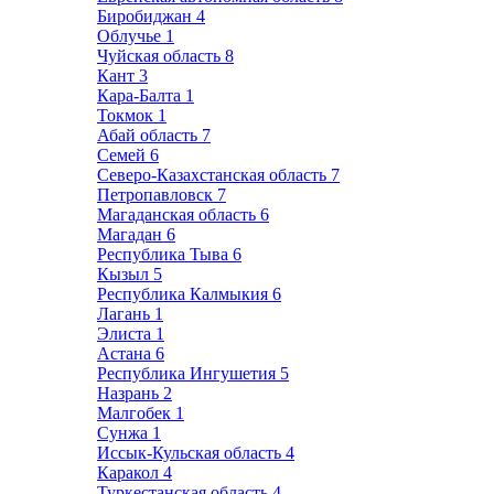
Биробиджан
4
Облучье
1
Чуйская область
8
Кант
3
Кара-Балта
1
Токмок
1
Абай область
7
Семей
6
Северо-Казахстанская область
7
Петропавловск
7
Магаданская область
6
Магадан
6
Республика Тыва
6
Кызыл
5
Республика Калмыкия
6
Лагань
1
Элиста
1
Астана
6
Республика Ингушетия
5
Назрань
2
Малгобек
1
Сунжа
1
Иссык-Кульская область
4
Каракол
4
Туркестанская область
4