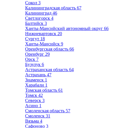
Сокол
3
Калининградская область
67
Калининград
46
Светлогорск
4
Балтийск
3
Ханты-Мансийский автономный округ
66
Нижневартовск
20
Сургут
18
Ханты-Мансийск
9
Оренбургская область
66
Оренбург
29
Орск
7
Бузулук
6
Астраханская область
64
Астрахань
47
Знаменск
1
Харабали
1
Томская область
61
Томск
42
Северск
3
Асино
1
Смоленская область
57
Смоленск
31
Вязьма
4
Сафоново
3