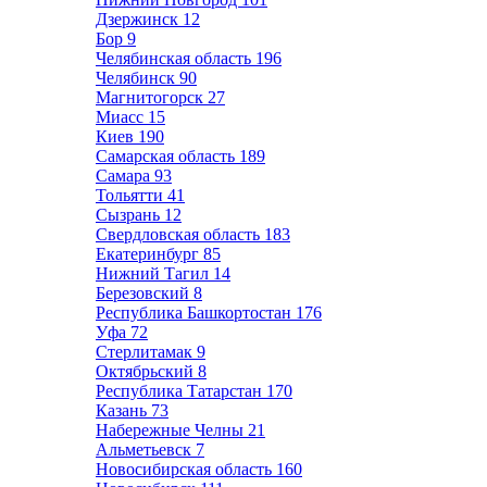
Дзержинск
12
Бор
9
Челябинская область
196
Челябинск
90
Магнитогорск
27
Миасс
15
Киев
190
Самарская область
189
Самара
93
Тольятти
41
Сызрань
12
Свердловская область
183
Екатеринбург
85
Нижний Тагил
14
Березовский
8
Республика Башкортостан
176
Уфа
72
Стерлитамак
9
Октябрьский
8
Республика Татарстан
170
Казань
73
Набережные Челны
21
Альметьевск
7
Новосибирская область
160