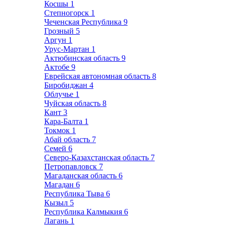
Косшы
1
Степногорск
1
Чеченская Республика
9
Грозный
5
Аргун
1
Урус-Мартан
1
Актюбинская область
9
Актобе
9
Еврейская автономная область
8
Биробиджан
4
Облучье
1
Чуйская область
8
Кант
3
Кара-Балта
1
Токмок
1
Абай область
7
Семей
6
Северо-Казахстанская область
7
Петропавловск
7
Магаданская область
6
Магадан
6
Республика Тыва
6
Кызыл
5
Республика Калмыкия
6
Лагань
1