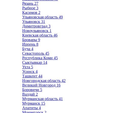
Рязань
27
Рыбное
3
Касимов
2
Ульяновская область
49
Ульяновск
31
Димитровград
3
Новоульяновск
1
Киевская область
46
Бровары
9
Ирпень
8
Буча
4
Севастополь
45
Республика Коми
45
Сыктывкар
14
Ухта
5
Усинск
4
Ташкент
44
Новгородская область
42
Великий Новгород
16
Боровичи
5
Валдай
2
Мурманская область
41
Мурманск
15
Апатиты
4
Мончегорск
2