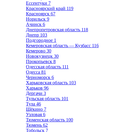
Ессентуки
7
Красноярский край
119
Красноярск
67
Норильск
9
Ачинск
6
Днепропетровская область
118
Днепр
103
Подгородное
1
Кемеровская область — Кузбасс
116
Кемерово
30
Новокузнецк
30
Прокопьевск
8
Одесская область
111
Одесса
81
Черноморск
6
Харьковская область
103
Харьков
96
Дергачи
3
Тульская область
101
Тула
46
Щёкино
7
Узловая
6
Тюменская область
100
Тюмень
62
Тобольск
7