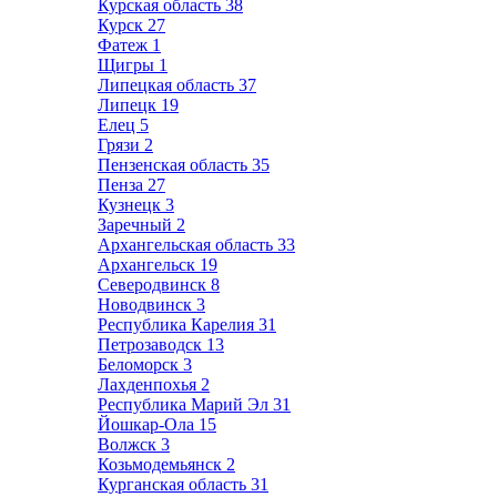
Курская область
38
Курск
27
Фатеж
1
Щигры
1
Липецкая область
37
Липецк
19
Елец
5
Грязи
2
Пензенская область
35
Пенза
27
Кузнецк
3
Заречный
2
Архангельская область
33
Архангельск
19
Северодвинск
8
Новодвинск
3
Республика Карелия
31
Петрозаводск
13
Беломорск
3
Лахденпохья
2
Республика Марий Эл
31
Йошкар-Ола
15
Волжск
3
Козьмодемьянск
2
Курганская область
31