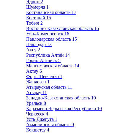
Ядрин
2
Шумерля
1
Костанайская область
17
Костанай
15
Тобыл
2
Восточно-Казахстанская область
16
Усть-Каменогорск
16
Павлодарская область
15
Павлодар
13
Аксу
2
Республика Алтай
14
Горно-Алтайск
5
Мангистауская область
14
Актау
6
Форт-Шевченко
1
Жанаозен
1
Атырауская область
11
Атырау
11
Западно-Казахстанская область
10
Уральск
8
Карачаево-Черкесская Республика
10
Черкесск
4
Усть-Джегута
1
Акмолинская область
9
Кокшетау
4