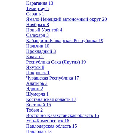
Караганда
13
Темиртау
5
Сарань
1
Ямало-Ненецкий автономный округ
20
Ноябрьск
8
Новый Уренгой
4
Салехард
3
Кабардино-Балкарская Республика
19
Нальчик
10
Прохладный
3
Баксан
2
Республика Саха (Якутия)
19
Якутск
8
Покровск
1
Чувашская Республика
17
Алатырь
3
Ядрин
2
Шумерля
1
Костанайская область
17
Костанай
15
Тобыл
2
Восточно-Казахстанская область
16
Усть-Каменогорск
16
Павлодарская область
15
Павлодар
13