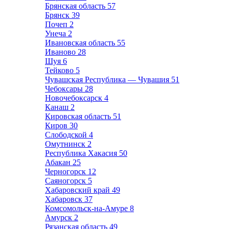
Брянская область
57
Брянск
39
Почеп
2
Унеча
2
Ивановская область
55
Иваново
28
Шуя
6
Тейково
5
Чувашская Республика — Чувашия
51
Чебоксары
28
Новочебоксарск
4
Канаш
2
Кировская область
51
Киров
30
Слободской
4
Омутнинск
2
Республика Хакасия
50
Абакан
25
Черногорск
12
Саяногорск
5
Хабаровский край
49
Хабаровск
37
Комсомольск-на-Амуре
8
Амурск
2
Рязанская область
49