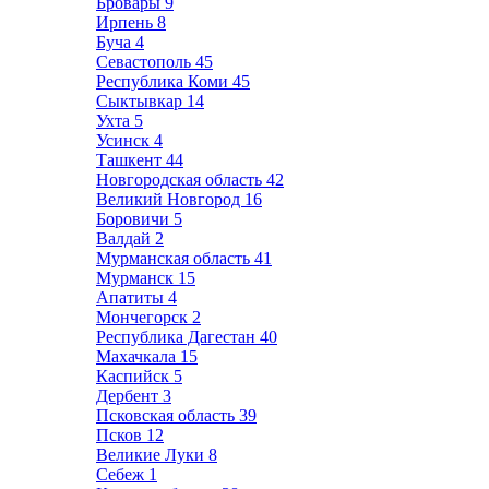
Бровары
9
Ирпень
8
Буча
4
Севастополь
45
Республика Коми
45
Сыктывкар
14
Ухта
5
Усинск
4
Ташкент
44
Новгородская область
42
Великий Новгород
16
Боровичи
5
Валдай
2
Мурманская область
41
Мурманск
15
Апатиты
4
Мончегорск
2
Республика Дагестан
40
Махачкала
15
Каспийск
5
Дербент
3
Псковская область
39
Псков
12
Великие Луки
8
Себеж
1