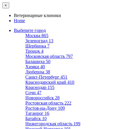
×
Ветеринарные клиники
Home
Выберите город
Москва
865
Зеленоград
13
Щербинка
7
Троицк
4
Московская область
797
Балашиха
50
Химки
40
Люберцы
38
Санкт-Петербург
451
Краснодарский край
410
Краснодар
155
Сочи
47
Новороссийск
28
Ростовская область
222
Ростов-на-Дону
109
Таганрог
16
Батайск
10
Нижегородская область
199
Нижний Новгород
101