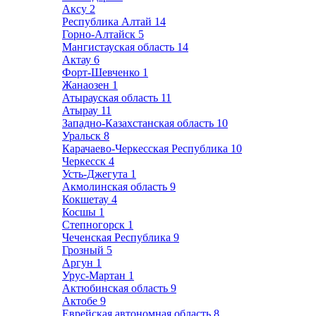
Аксу
2
Республика Алтай
14
Горно-Алтайск
5
Мангистауская область
14
Актау
6
Форт-Шевченко
1
Жанаозен
1
Атырауская область
11
Атырау
11
Западно-Казахстанская область
10
Уральск
8
Карачаево-Черкесская Республика
10
Черкесск
4
Усть-Джегута
1
Акмолинская область
9
Кокшетау
4
Косшы
1
Степногорск
1
Чеченская Республика
9
Грозный
5
Аргун
1
Урус-Мартан
1
Актюбинская область
9
Актобе
9
Еврейская автономная область
8