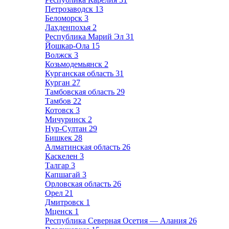
Петрозаводск
13
Беломорск
3
Лахденпохья
2
Республика Марий Эл
31
Йошкар-Ола
15
Волжск
3
Козьмодемьянск
2
Курганская область
31
Курган
27
Тамбовская область
29
Тамбов
22
Котовск
3
Мичуринск
2
Нур-Султан
29
Бишкек
28
Алматинская область
26
Каскелен
3
Талгар
3
Капшагай
3
Орловская область
26
Орел
21
Дмитровск
1
Мценск
1
Республика Северная Осетия — Алания
26