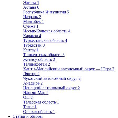
Элиста
1
Астана
6
Республика Ингушетия
5
Назрань
2
Малгобек
1
Сунжа
1
Иссык-Кульская область
4
Каракол
4
Туркестанская область
4
Туркестан
3
Кентау
1
Ташкентская область
3
Жетысу область
2
Талдыкорган
2
Ханты-Мансийский автономный округ — Югра
2
Лянтор
2
Чукотский автономный округ
2
Анадырь
2
Ненецкий автономный округ
2
Нарьян-Мар
2
Ош
2
Таласская область
1
Талас
1
Ошская область
1
Статьи и обзоры