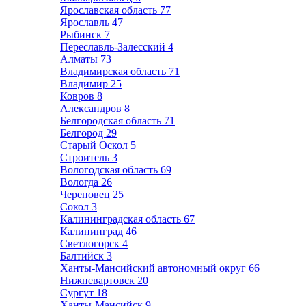
Ярославская область
77
Ярославль
47
Рыбинск
7
Переславль-Залесский
4
Алматы
73
Владимирская область
71
Владимир
25
Ковров
8
Александров
8
Белгородская область
71
Белгород
29
Старый Оскол
5
Строитель
3
Вологодская область
69
Вологда
26
Череповец
25
Сокол
3
Калининградская область
67
Калининград
46
Светлогорск
4
Балтийск
3
Ханты-Мансийский автономный округ
66
Нижневартовск
20
Сургут
18
Ханты-Мансийск
9