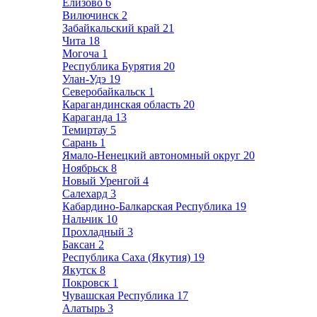
Елизово
6
Вилючинск
2
Забайкальский край
21
Чита
18
Могоча
1
Республика Бурятия
20
Улан-Удэ
19
Северобайкальск
1
Карагандинская область
20
Караганда
13
Темиртау
5
Сарань
1
Ямало-Ненецкий автономный округ
20
Ноябрьск
8
Новый Уренгой
4
Салехард
3
Кабардино-Балкарская Республика
19
Нальчик
10
Прохладный
3
Баксан
2
Республика Саха (Якутия)
19
Якутск
8
Покровск
1
Чувашская Республика
17
Алатырь
3