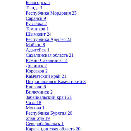
Белогорск
5
Тында
3
Республика Мордовия
25
Саранск
9
Рузаевка
2
Темников
1
Шымкент
24
Республика Адыгея
23
Майкоп
8
Адыгейск
1
Сахалинская область
21
Южно-Сахалинск
14
Долинск
2
Корсаков
2
Камчатский край
21
Петропавловск-Камчатский
8
Елизово
6
Вилючинск
2
Забайкальский край
21
Чита
18
Могоча
1
Республика Бурятия
20
Улан-Удэ
19
Северобайкальск
1
Карагандинская область
20