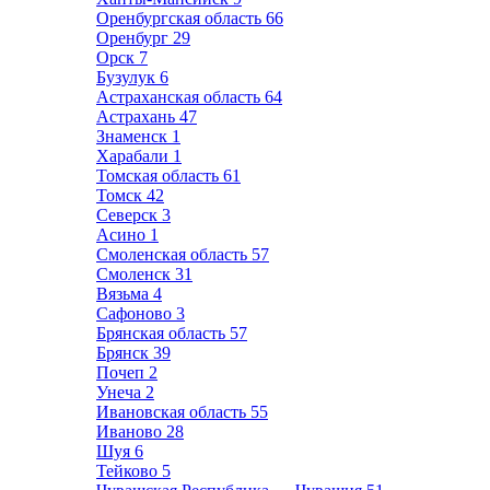
Оренбургская область
66
Оренбург
29
Орск
7
Бузулук
6
Астраханская область
64
Астрахань
47
Знаменск
1
Харабали
1
Томская область
61
Томск
42
Северск
3
Асино
1
Смоленская область
57
Смоленск
31
Вязьма
4
Сафоново
3
Брянская область
57
Брянск
39
Почеп
2
Унеча
2
Ивановская область
55
Иваново
28
Шуя
6
Тейково
5