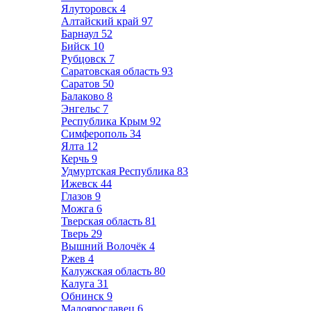
Ялуторовск
4
Алтайский край
97
Барнаул
52
Бийск
10
Рубцовск
7
Саратовская область
93
Саратов
50
Балаково
8
Энгельс
7
Республика Крым
92
Симферополь
34
Ялта
12
Керчь
9
Удмуртская Республика
83
Ижевск
44
Глазов
9
Можга
6
Тверская область
81
Тверь
29
Вышний Волочёк
4
Ржев
4
Калужская область
80
Калуга
31
Обнинск
9
Малоярославец
6