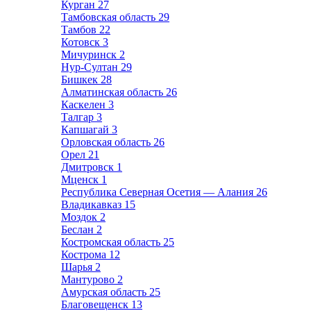
Курган
27
Тамбовская область
29
Тамбов
22
Котовск
3
Мичуринск
2
Нур-Султан
29
Бишкек
28
Алматинская область
26
Каскелен
3
Талгар
3
Капшагай
3
Орловская область
26
Орел
21
Дмитровск
1
Мценск
1
Республика Северная Осетия — Алания
26
Владикавказ
15
Моздок
2
Беслан
2
Костромская область
25
Кострома
12
Шарья
2
Мантурово
2
Амурская область
25
Благовещенск
13