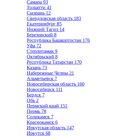
Самара
93
Тольятти
41
Сызрань
12
Свердловская область
183
Екатеринбург
85
Нижний Тагил
14
Березовский
8
Республика Башкортостан
176
Уфа
72
Стерлитамак
9
Октябрьский
8
Республика Татарстан
170
Казань
73
Набережные Челны
21
Альметьевск
7
Новосибирская область
160
Новосибирск
111
Бердск
7
Обь
2
Пермский край
151
Пермь
78
Соликамск
7
Краснокамск
6
Иркутская область
147
Иркутск
68