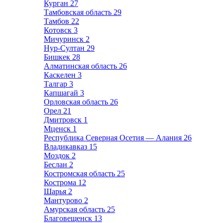
Курган
27
Тамбовская область
29
Тамбов
22
Котовск
3
Мичуринск
2
Нур-Султан
29
Бишкек
28
Алматинская область
26
Каскелен
3
Талгар
3
Капшагай
3
Орловская область
26
Орел
21
Дмитровск
1
Мценск
1
Республика Северная Осетия — Алания
26
Владикавказ
15
Моздок
2
Беслан
2
Костромская область
25
Кострома
12
Шарья
2
Мантурово
2
Амурская область
25
Благовещенск
13