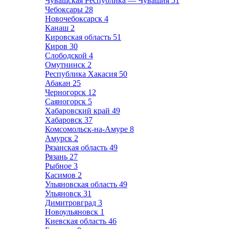
Чувашская Республика — Чувашия
51
Чебоксары
28
Новочебоксарск
4
Канаш
2
Кировская область
51
Киров
30
Слободской
4
Омутнинск
2
Республика Хакасия
50
Абакан
25
Черногорск
12
Саяногорск
5
Хабаровский край
49
Хабаровск
37
Комсомольск-на-Амуре
8
Амурск
2
Рязанская область
49
Рязань
27
Рыбное
3
Касимов
2
Ульяновская область
49
Ульяновск
31
Димитровград
3
Новоульяновск
1
Киевская область
46