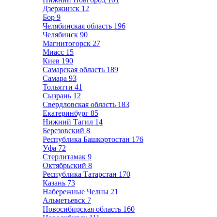
Дзержинск
12
Бор
9
Челябинская область
196
Челябинск
90
Магнитогорск
27
Миасс
15
Киев
190
Самарская область
189
Самара
93
Тольятти
41
Сызрань
12
Свердловская область
183
Екатеринбург
85
Нижний Тагил
14
Березовский
8
Республика Башкортостан
176
Уфа
72
Стерлитамак
9
Октябрьский
8
Республика Татарстан
170
Казань
73
Набережные Челны
21
Альметьевск
7
Новосибирская область
160