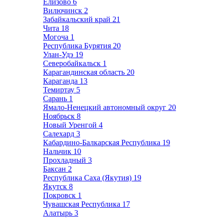
Елизово
6
Вилючинск
2
Забайкальский край
21
Чита
18
Могоча
1
Республика Бурятия
20
Улан-Удэ
19
Северобайкальск
1
Карагандинская область
20
Караганда
13
Темиртау
5
Сарань
1
Ямало-Ненецкий автономный округ
20
Ноябрьск
8
Новый Уренгой
4
Салехард
3
Кабардино-Балкарская Республика
19
Нальчик
10
Прохладный
3
Баксан
2
Республика Саха (Якутия)
19
Якутск
8
Покровск
1
Чувашская Республика
17
Алатырь
3