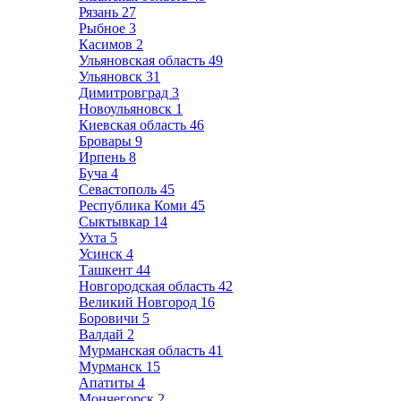
Рязань
27
Рыбное
3
Касимов
2
Ульяновская область
49
Ульяновск
31
Димитровград
3
Новоульяновск
1
Киевская область
46
Бровары
9
Ирпень
8
Буча
4
Севастополь
45
Республика Коми
45
Сыктывкар
14
Ухта
5
Усинск
4
Ташкент
44
Новгородская область
42
Великий Новгород
16
Боровичи
5
Валдай
2
Мурманская область
41
Мурманск
15
Апатиты
4
Мончегорск
2