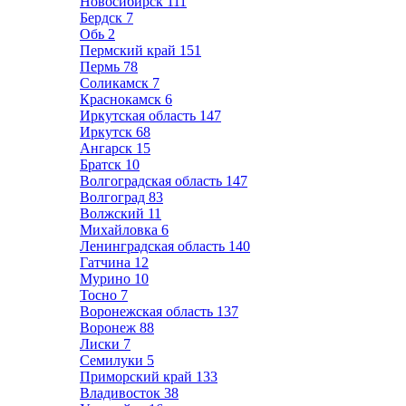
Новосибирск
111
Бердск
7
Обь
2
Пермский край
151
Пермь
78
Соликамск
7
Краснокамск
6
Иркутская область
147
Иркутск
68
Ангарск
15
Братск
10
Волгоградская область
147
Волгоград
83
Волжский
11
Михайловка
6
Ленинградская область
140
Гатчина
12
Мурино
10
Тосно
7
Воронежская область
137
Воронеж
88
Лиски
7
Семилуки
5
Приморский край
133
Владивосток
38