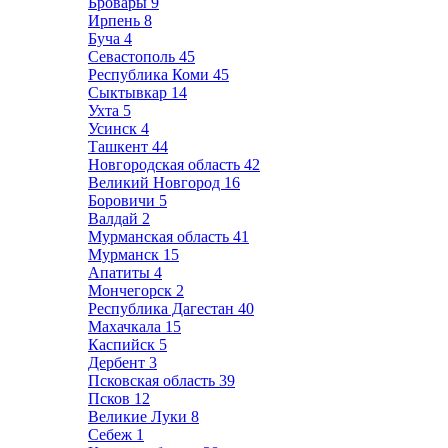
Бровары
9
Ирпень
8
Буча
4
Севастополь
45
Республика Коми
45
Сыктывкар
14
Ухта
5
Усинск
4
Ташкент
44
Новгородская область
42
Великий Новгород
16
Боровичи
5
Валдай
2
Мурманская область
41
Мурманск
15
Апатиты
4
Мончегорск
2
Республика Дагестан
40
Махачкала
15
Каспийск
5
Дербент
3
Псковская область
39
Псков
12
Великие Луки
8
Себеж
1