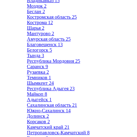
Владикавказ
15
Моздок
2
Беслан
2
Костромская область
25
Кострома
12
Шарья
2
Мантурово
2
Амурская область
25
Благовещенск
13
Белогорск
5
Тында
3
Республика Мордовия
25
Саранск
9
Рузаевка
2
Темников
1
Шымкент
24
Республика Адыгея
23
Майкоп
8
Адыгейск
1
Сахалинская область
21
Южно-Сахалинск
14
Долинск
2
Корсаков
2
Камчатский край
21
Петропавловск-Камчатский
8