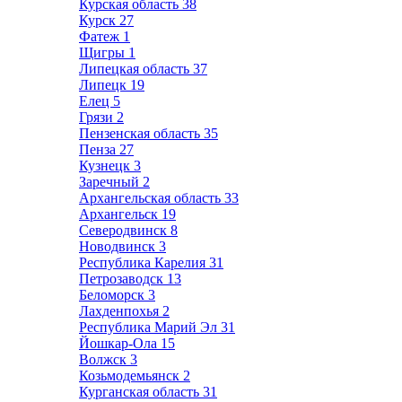
Курская область
38
Курск
27
Фатеж
1
Щигры
1
Липецкая область
37
Липецк
19
Елец
5
Грязи
2
Пензенская область
35
Пенза
27
Кузнецк
3
Заречный
2
Архангельская область
33
Архангельск
19
Северодвинск
8
Новодвинск
3
Республика Карелия
31
Петрозаводск
13
Беломорск
3
Лахденпохья
2
Республика Марий Эл
31
Йошкар-Ола
15
Волжск
3
Козьмодемьянск
2
Курганская область
31