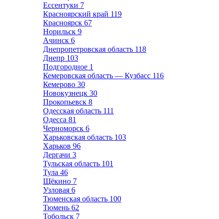
Ессентуки
7
Красноярский край
119
Красноярск
67
Норильск
9
Ачинск
6
Днепропетровская область
118
Днепр
103
Подгородное
1
Кемеровская область — Кузбасс
116
Кемерово
30
Новокузнецк
30
Прокопьевск
8
Одесская область
111
Одесса
81
Черноморск
6
Харьковская область
103
Харьков
96
Дергачи
3
Тульская область
101
Тула
46
Щёкино
7
Узловая
6
Тюменская область
100
Тюмень
62
Тобольск
7