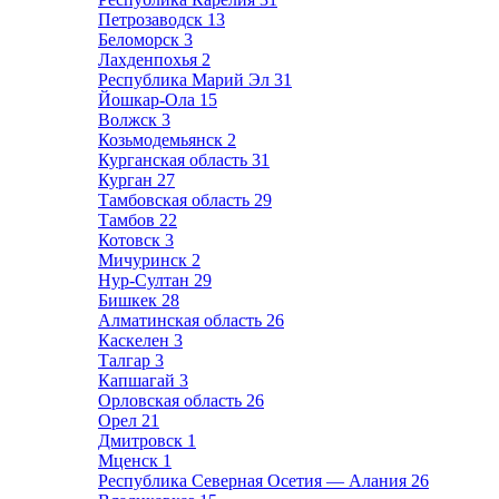
Петрозаводск
13
Беломорск
3
Лахденпохья
2
Республика Марий Эл
31
Йошкар-Ола
15
Волжск
3
Козьмодемьянск
2
Курганская область
31
Курган
27
Тамбовская область
29
Тамбов
22
Котовск
3
Мичуринск
2
Нур-Султан
29
Бишкек
28
Алматинская область
26
Каскелен
3
Талгар
3
Капшагай
3
Орловская область
26
Орел
21
Дмитровск
1
Мценск
1
Республика Северная Осетия — Алания
26