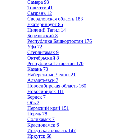
Самара
93
Тольятти
41
Сызрань
12
Свердловская область
183
Екатеринбург
85
Нижний Тагил
14
Березовский
8
Республика Башкортостан
176
Уфа
72
Стерлитамак
9
Октябрьский
8
Республика Татарстан
170
Казань
73
Набережные Челны
21
Альметьевск
7
Новосибирская область
160
Новосибирск
111
Бердск
7
Обь
2
Пермский край
151
Пермь
78
Соликамск
7
Краснокамск
6
Иркутская область
147
Иркутск
68