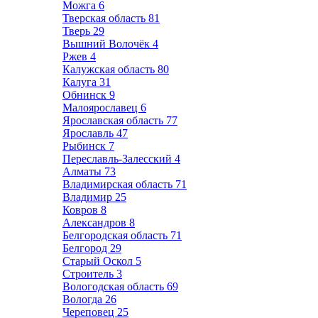
Можга
6
Тверская область
81
Тверь
29
Вышний Волочёк
4
Ржев
4
Калужская область
80
Калуга
31
Обнинск
9
Малоярославец
6
Ярославская область
77
Ярославль
47
Рыбинск
7
Переславль-Залесский
4
Алматы
73
Владимирская область
71
Владимир
25
Ковров
8
Александров
8
Белгородская область
71
Белгород
29
Старый Оскол
5
Строитель
3
Вологодская область
69
Вологда
26
Череповец
25