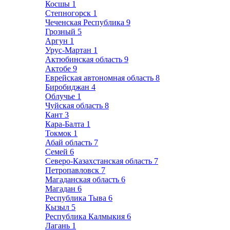
Косшы
1
Степногорск
1
Чеченская Республика
9
Грозный
5
Аргун
1
Урус-Мартан
1
Актюбинская область
9
Актобе
9
Еврейская автономная область
8
Биробиджан
4
Облучье
1
Чуйская область
8
Кант
3
Кара-Балта
1
Токмок
1
Абай область
7
Семей
6
Северо-Казахстанская область
7
Петропавловск
7
Магаданская область
6
Магадан
6
Республика Тыва
6
Кызыл
5
Республика Калмыкия
6
Лагань
1