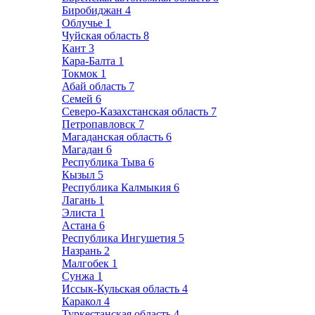
Биробиджан
4
Облучье
1
Чуйская область
8
Кант
3
Кара-Балта
1
Токмок
1
Абай область
7
Семей
6
Северо-Казахстанская область
7
Петропавловск
7
Магаданская область
6
Магадан
6
Республика Тыва
6
Кызыл
5
Республика Калмыкия
6
Лагань
1
Элиста
1
Астана
6
Республика Ингушетия
5
Назрань
2
Малгобек
1
Сунжа
1
Иссык-Кульская область
4
Каракол
4
Туркестанская область
4