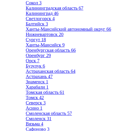
Сокол
3
Калининградская область
67
Калининград
46
Светлогорск
4
Балтийск
3
Ханты-Мансийский автономный округ
66
Нижневартовск
20
Сургут
18
Ханты-Мансийск
9
Оренбургская область
66
Оренбург
29
Орск
7
Бузулук
6
Астраханская область
64
Астрахань
47
Знаменск
1
Харабали
1
Томская область
61
Томск
42
Северск
3
Асино
1
Смоленская область
57
Смоленск
31
Вязьма
4
Сафоново
3