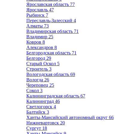
Ярославская область
77
Ярославль
47
Рыбинск
7
Переславль-Залесский
4
Алматы
73
Владимирская область
71
Владимир
25
Ковров
8
Александров
8
Белгородская область
71
Белгород
29
Старый Оскол
5
Строитель
3
Вологодская область
69
Вологда
26
Череповец
25
Сокол
3
Калининградская область
67
Калининград
46
Светлогорск
4
Балтийск
3
Ханты-Мансийский автономный округ
66
Нижневартовск
20
Сургут
18
Ханты-Мансийск
9