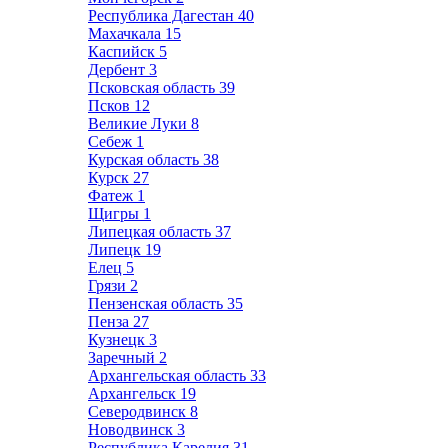
Республика Дагестан
40
Махачкала
15
Каспийск
5
Дербент
3
Псковская область
39
Псков
12
Великие Луки
8
Себеж
1
Курская область
38
Курск
27
Фатеж
1
Щигры
1
Липецкая область
37
Липецк
19
Елец
5
Грязи
2
Пензенская область
35
Пенза
27
Кузнецк
3
Заречный
2
Архангельская область
33
Архангельск
19
Северодвинск
8
Новодвинск
3
Республика Карелия
31