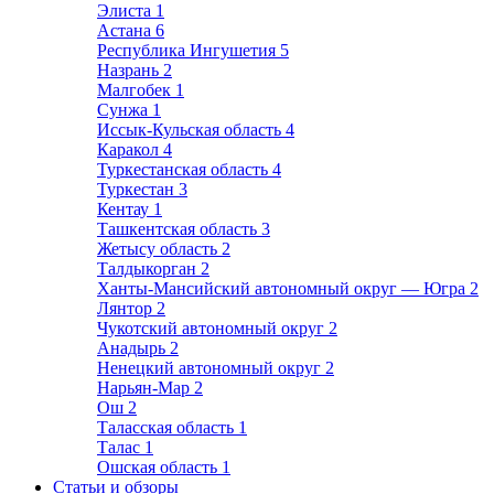
Элиста
1
Астана
6
Республика Ингушетия
5
Назрань
2
Малгобек
1
Сунжа
1
Иссык-Кульская область
4
Каракол
4
Туркестанская область
4
Туркестан
3
Кентау
1
Ташкентская область
3
Жетысу область
2
Талдыкорган
2
Ханты-Мансийский автономный округ — Югра
2
Лянтор
2
Чукотский автономный округ
2
Анадырь
2
Ненецкий автономный округ
2
Нарьян-Мар
2
Ош
2
Таласская область
1
Талас
1
Ошская область
1
Статьи и обзоры