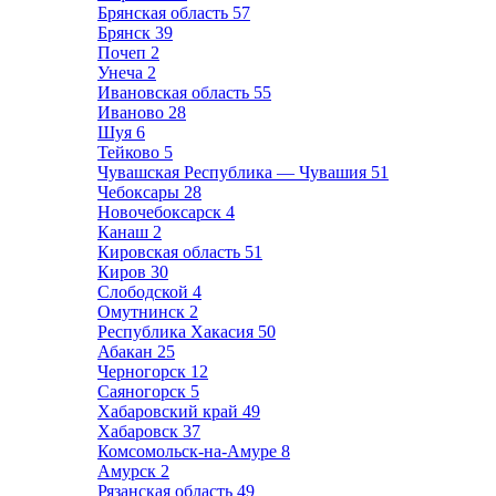
Брянская область
57
Брянск
39
Почеп
2
Унеча
2
Ивановская область
55
Иваново
28
Шуя
6
Тейково
5
Чувашская Республика — Чувашия
51
Чебоксары
28
Новочебоксарск
4
Канаш
2
Кировская область
51
Киров
30
Слободской
4
Омутнинск
2
Республика Хакасия
50
Абакан
25
Черногорск
12
Саяногорск
5
Хабаровский край
49
Хабаровск
37
Комсомольск-на-Амуре
8
Амурск
2
Рязанская область
49