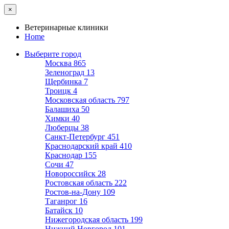
×
Ветеринарные клиники
Home
Выберите город
Москва
865
Зеленоград
13
Щербинка
7
Троицк
4
Московская область
797
Балашиха
50
Химки
40
Люберцы
38
Санкт-Петербург
451
Краснодарский край
410
Краснодар
155
Сочи
47
Новороссийск
28
Ростовская область
222
Ростов-на-Дону
109
Таганрог
16
Батайск
10
Нижегородская область
199
Нижний Новгород
101