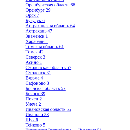
Оренбургская область
66
Оренбург
29
Орск
7
Бузулук
6
Астраханская область
64
Астрахань
47
Знаменск
1
Харабали
1
Томская область
61
Томск
42
Северск
3
Асино
1
Смоленская область
57
Смоленск
31
Вязьма
4
Сафоново
3
Брянская область
57
Брянск
39
Почеп
2
Унеча
2
Ивановская область
55
Иваново
28
Шуя
6
Тейково
5