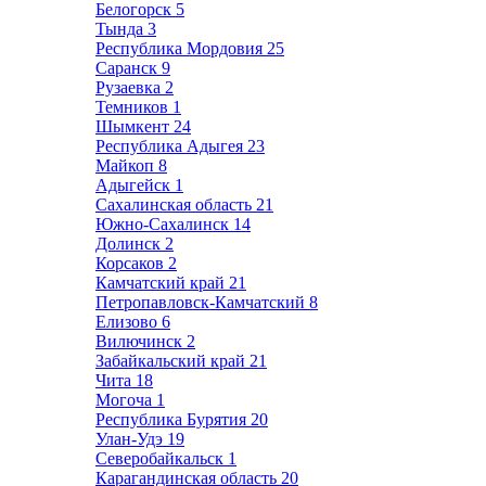
Белогорск
5
Тында
3
Республика Мордовия
25
Саранск
9
Рузаевка
2
Темников
1
Шымкент
24
Республика Адыгея
23
Майкоп
8
Адыгейск
1
Сахалинская область
21
Южно-Сахалинск
14
Долинск
2
Корсаков
2
Камчатский край
21
Петропавловск-Камчатский
8
Елизово
6
Вилючинск
2
Забайкальский край
21
Чита
18
Могоча
1
Республика Бурятия
20
Улан-Удэ
19
Северобайкальск
1
Карагандинская область
20