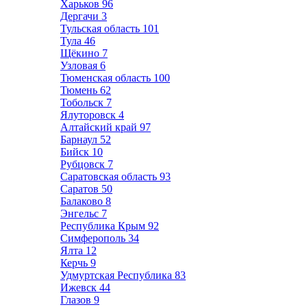
Харьков
96
Дергачи
3
Тульская область
101
Тула
46
Щёкино
7
Узловая
6
Тюменская область
100
Тюмень
62
Тобольск
7
Ялуторовск
4
Алтайский край
97
Барнаул
52
Бийск
10
Рубцовск
7
Саратовская область
93
Саратов
50
Балаково
8
Энгельс
7
Республика Крым
92
Симферополь
34
Ялта
12
Керчь
9
Удмуртская Республика
83
Ижевск
44
Глазов
9