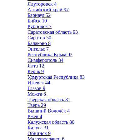
Ялуторовск
4
Алтайский край
97
Барнаул
52
Бийск
10
Рубцовск
7
Саратовская область
93
Саратов
50
Балаково
8
Энгельс
7
Республика Крым
92
Симферополь
34
Ялта
12
Керчь
9
Удмуртская Республика
83
Ижевск
44
Глазов
9
Можга
6
Тверская область
81
Тверь
29
Вышний Волочёк
4
Ржев
4
Калужская область
80
Калуга
31
Обнинск
9
Малоярославец
6