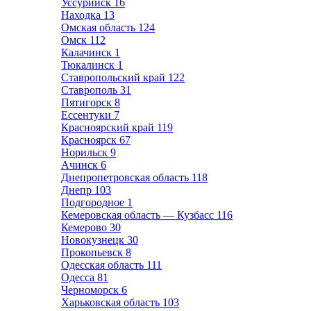
Уссурийск
16
Находка
13
Омская область
124
Омск
112
Калачинск
1
Тюкалинск
1
Ставропольский край
122
Ставрополь
31
Пятигорск
8
Ессентуки
7
Красноярский край
119
Красноярск
67
Норильск
9
Ачинск
6
Днепропетровская область
118
Днепр
103
Подгородное
1
Кемеровская область — Кузбасс
116
Кемерово
30
Новокузнецк
30
Прокопьевск
8
Одесская область
111
Одесса
81
Черноморск
6
Харьковская область
103