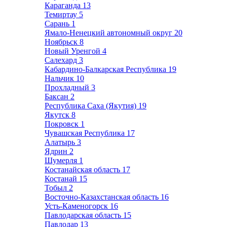
Караганда
13
Темиртау
5
Сарань
1
Ямало-Ненецкий автономный округ
20
Ноябрьск
8
Новый Уренгой
4
Салехард
3
Кабардино-Балкарская Республика
19
Нальчик
10
Прохладный
3
Баксан
2
Республика Саха (Якутия)
19
Якутск
8
Покровск
1
Чувашская Республика
17
Алатырь
3
Ядрин
2
Шумерля
1
Костанайская область
17
Костанай
15
Тобыл
2
Восточно-Казахстанская область
16
Усть-Каменогорск
16
Павлодарская область
15
Павлодар
13