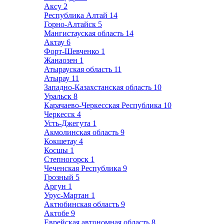
Аксу
2
Республика Алтай
14
Горно-Алтайск
5
Мангистауская область
14
Актау
6
Форт-Шевченко
1
Жанаозен
1
Атырауская область
11
Атырау
11
Западно-Казахстанская область
10
Уральск
8
Карачаево-Черкесская Республика
10
Черкесск
4
Усть-Джегута
1
Акмолинская область
9
Кокшетау
4
Косшы
1
Степногорск
1
Чеченская Республика
9
Грозный
5
Аргун
1
Урус-Мартан
1
Актюбинская область
9
Актобе
9
Еврейская автономная область
8