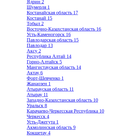
Ядрин
2
Шумерля
1
Костанайская область
17
Костанай
15
Тобыл
2
Восточно-Казахстанская область
16
Усть-Каменогорск
16
Павлодарская область
15
Павлодар
13
Аксу
2
Республика Алтай
14
Горно-Алтайск
5
Мангистауская область
14
Актау
6
Форт-Шевченко
1
Жанаозен
1
Атырауская область
11
Атырау
11
Западно-Казахстанская область
10
Уральск
8
Карачаево-Черкесская Республика
10
Черкесск
4
Усть-Джегута
1
Акмолинская область
9
Кокшетау
4