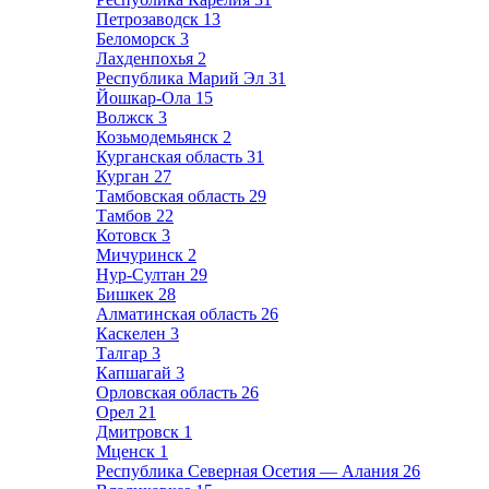
Петрозаводск
13
Беломорск
3
Лахденпохья
2
Республика Марий Эл
31
Йошкар-Ола
15
Волжск
3
Козьмодемьянск
2
Курганская область
31
Курган
27
Тамбовская область
29
Тамбов
22
Котовск
3
Мичуринск
2
Нур-Султан
29
Бишкек
28
Алматинская область
26
Каскелен
3
Талгар
3
Капшагай
3
Орловская область
26
Орел
21
Дмитровск
1
Мценск
1
Республика Северная Осетия — Алания
26