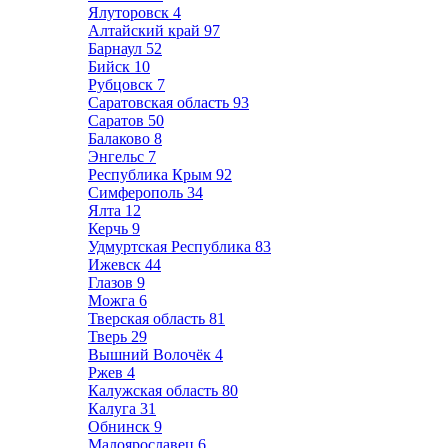
Ялуторовск
4
Алтайский край
97
Барнаул
52
Бийск
10
Рубцовск
7
Саратовская область
93
Саратов
50
Балаково
8
Энгельс
7
Республика Крым
92
Симферополь
34
Ялта
12
Керчь
9
Удмуртская Республика
83
Ижевск
44
Глазов
9
Можга
6
Тверская область
81
Тверь
29
Вышний Волочёк
4
Ржев
4
Калужская область
80
Калуга
31
Обнинск
9
Малоярославец
6