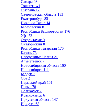
Самара
93
Тольятти
41
Сызрань
12
Свердловская область
183
Екатеринбург
85
Нижний Тагил
14
Березовский
8
Республика Башкортостан
176
Уфа
72
Стерлитамак
9
Октябрьский
8
Республика Татарстан
170
Казань
73
Набережные Челны
21
Альметьевск
7
Новосибирская область
160
Новосибирск
111
Бердск
7
Обь
2
Пермский край
151
Пермь
78
Соликамск
7
Краснокамск
6
Иркутская область
147
Иркутск
68