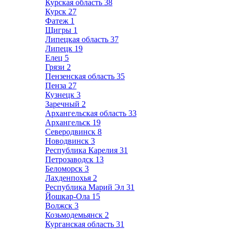
Курская область
38
Курск
27
Фатеж
1
Щигры
1
Липецкая область
37
Липецк
19
Елец
5
Грязи
2
Пензенская область
35
Пенза
27
Кузнецк
3
Заречный
2
Архангельская область
33
Архангельск
19
Северодвинск
8
Новодвинск
3
Республика Карелия
31
Петрозаводск
13
Беломорск
3
Лахденпохья
2
Республика Марий Эл
31
Йошкар-Ола
15
Волжск
3
Козьмодемьянск
2
Курганская область
31