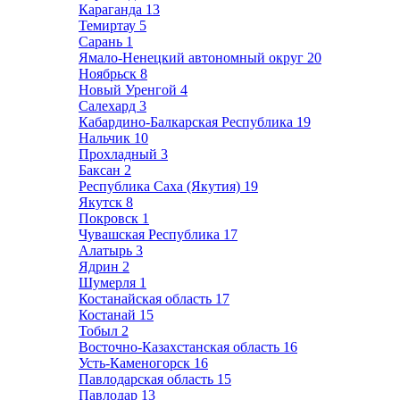
Караганда
13
Темиртау
5
Сарань
1
Ямало-Ненецкий автономный округ
20
Ноябрьск
8
Новый Уренгой
4
Салехард
3
Кабардино-Балкарская Республика
19
Нальчик
10
Прохладный
3
Баксан
2
Республика Саха (Якутия)
19
Якутск
8
Покровск
1
Чувашская Республика
17
Алатырь
3
Ядрин
2
Шумерля
1
Костанайская область
17
Костанай
15
Тобыл
2
Восточно-Казахстанская область
16
Усть-Каменогорск
16
Павлодарская область
15
Павлодар
13