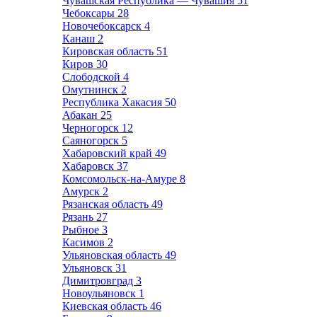
Чувашская Республика — Чувашия
51
Чебоксары
28
Новочебоксарск
4
Канаш
2
Кировская область
51
Киров
30
Слободской
4
Омутнинск
2
Республика Хакасия
50
Абакан
25
Черногорск
12
Саяногорск
5
Хабаровский край
49
Хабаровск
37
Комсомольск-на-Амуре
8
Амурск
2
Рязанская область
49
Рязань
27
Рыбное
3
Касимов
2
Ульяновская область
49
Ульяновск
31
Димитровград
3
Новоульяновск
1
Киевская область
46