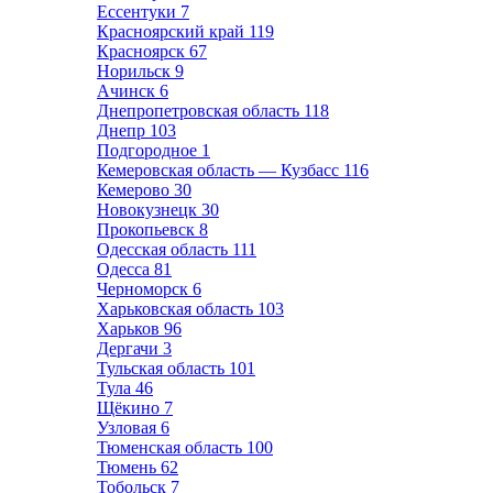
Ессентуки
7
Красноярский край
119
Красноярск
67
Норильск
9
Ачинск
6
Днепропетровская область
118
Днепр
103
Подгородное
1
Кемеровская область — Кузбасс
116
Кемерово
30
Новокузнецк
30
Прокопьевск
8
Одесская область
111
Одесса
81
Черноморск
6
Харьковская область
103
Харьков
96
Дергачи
3
Тульская область
101
Тула
46
Щёкино
7
Узловая
6
Тюменская область
100
Тюмень
62
Тобольск
7