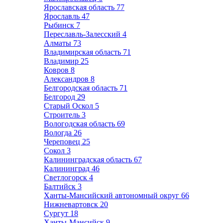
Ярославская область
77
Ярославль
47
Рыбинск
7
Переславль-Залесский
4
Алматы
73
Владимирская область
71
Владимир
25
Ковров
8
Александров
8
Белгородская область
71
Белгород
29
Старый Оскол
5
Строитель
3
Вологодская область
69
Вологда
26
Череповец
25
Сокол
3
Калининградская область
67
Калининград
46
Светлогорск
4
Балтийск
3
Ханты-Мансийский автономный округ
66
Нижневартовск
20
Сургут
18
Ханты-Мансийск
9