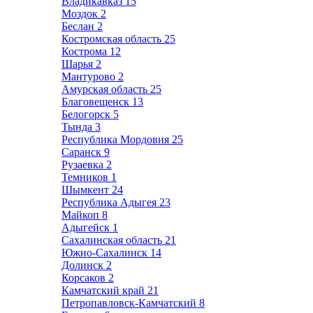
Владикавказ
15
Моздок
2
Беслан
2
Костромская область
25
Кострома
12
Шарья
2
Мантурово
2
Амурская область
25
Благовещенск
13
Белогорск
5
Тында
3
Республика Мордовия
25
Саранск
9
Рузаевка
2
Темников
1
Шымкент
24
Республика Адыгея
23
Майкоп
8
Адыгейск
1
Сахалинская область
21
Южно-Сахалинск
14
Долинск
2
Корсаков
2
Камчатский край
21
Петропавловск-Камчатский
8