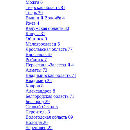
Можга
6
Тверская область
81
Тверь
29
Вышний Волочёк
4
Ржев
4
Калужская область
80
Калуга
31
Обнинск
9
Малоярославец
6
Ярославская область
77
Ярославль
47
Рыбинск
7
Переславль-Залесский
4
Алматы
73
Владимирская область
71
Владимир
25
Ковров
8
Александров
8
Белгородская область
71
Белгород
29
Старый Оскол
5
Строитель
3
Вологодская область
69
Вологда
26
Череповец
25