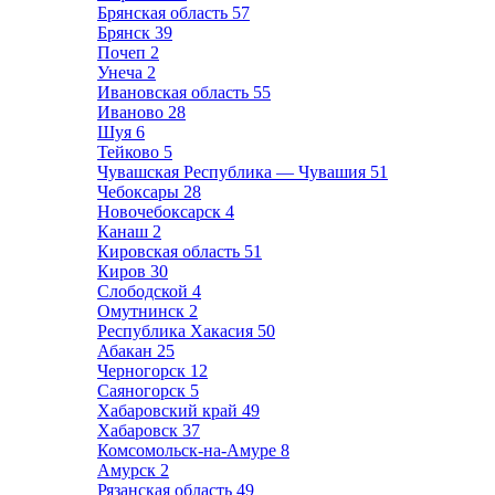
Брянская область
57
Брянск
39
Почеп
2
Унеча
2
Ивановская область
55
Иваново
28
Шуя
6
Тейково
5
Чувашская Республика — Чувашия
51
Чебоксары
28
Новочебоксарск
4
Канаш
2
Кировская область
51
Киров
30
Слободской
4
Омутнинск
2
Республика Хакасия
50
Абакан
25
Черногорск
12
Саяногорск
5
Хабаровский край
49
Хабаровск
37
Комсомольск-на-Амуре
8
Амурск
2
Рязанская область
49