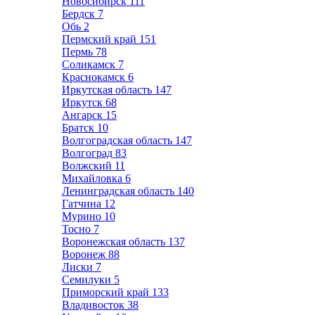
Новосибирск
111
Бердск
7
Обь
2
Пермский край
151
Пермь
78
Соликамск
7
Краснокамск
6
Иркутская область
147
Иркутск
68
Ангарск
15
Братск
10
Волгоградская область
147
Волгоград
83
Волжский
11
Михайловка
6
Ленинградская область
140
Гатчина
12
Мурино
10
Тосно
7
Воронежская область
137
Воронеж
88
Лиски
7
Семилуки
5
Приморский край
133
Владивосток
38