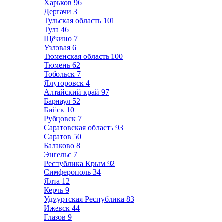
Харьков
96
Дергачи
3
Тульская область
101
Тула
46
Щёкино
7
Узловая
6
Тюменская область
100
Тюмень
62
Тобольск
7
Ялуторовск
4
Алтайский край
97
Барнаул
52
Бийск
10
Рубцовск
7
Саратовская область
93
Саратов
50
Балаково
8
Энгельс
7
Республика Крым
92
Симферополь
34
Ялта
12
Керчь
9
Удмуртская Республика
83
Ижевск
44
Глазов
9