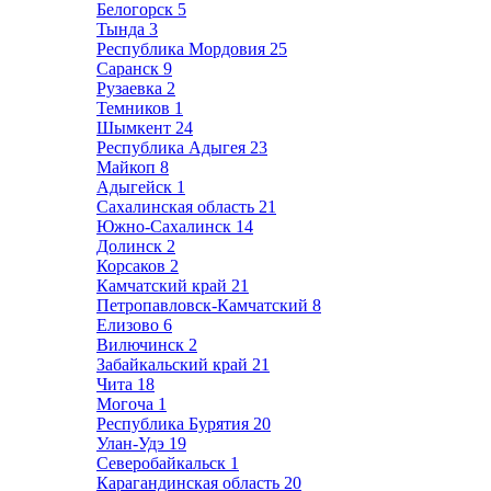
Белогорск
5
Тында
3
Республика Мордовия
25
Саранск
9
Рузаевка
2
Темников
1
Шымкент
24
Республика Адыгея
23
Майкоп
8
Адыгейск
1
Сахалинская область
21
Южно-Сахалинск
14
Долинск
2
Корсаков
2
Камчатский край
21
Петропавловск-Камчатский
8
Елизово
6
Вилючинск
2
Забайкальский край
21
Чита
18
Могоча
1
Республика Бурятия
20
Улан-Удэ
19
Северобайкальск
1
Карагандинская область
20