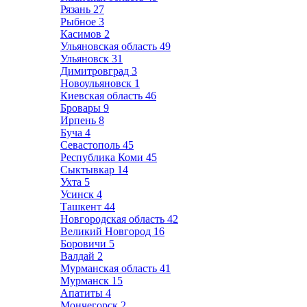
Рязань
27
Рыбное
3
Касимов
2
Ульяновская область
49
Ульяновск
31
Димитровград
3
Новоульяновск
1
Киевская область
46
Бровары
9
Ирпень
8
Буча
4
Севастополь
45
Республика Коми
45
Сыктывкар
14
Ухта
5
Усинск
4
Ташкент
44
Новгородская область
42
Великий Новгород
16
Боровичи
5
Валдай
2
Мурманская область
41
Мурманск
15
Апатиты
4
Мончегорск
2