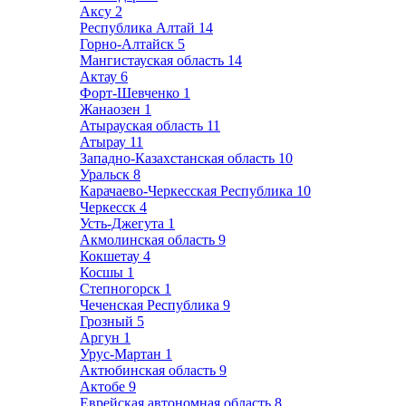
Аксу
2
Республика Алтай
14
Горно-Алтайск
5
Мангистауская область
14
Актау
6
Форт-Шевченко
1
Жанаозен
1
Атырауская область
11
Атырау
11
Западно-Казахстанская область
10
Уральск
8
Карачаево-Черкесская Республика
10
Черкесск
4
Усть-Джегута
1
Акмолинская область
9
Кокшетау
4
Косшы
1
Степногорск
1
Чеченская Республика
9
Грозный
5
Аргун
1
Урус-Мартан
1
Актюбинская область
9
Актобе
9
Еврейская автономная область
8