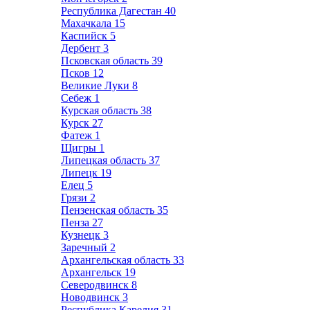
Республика Дагестан
40
Махачкала
15
Каспийск
5
Дербент
3
Псковская область
39
Псков
12
Великие Луки
8
Себеж
1
Курская область
38
Курск
27
Фатеж
1
Щигры
1
Липецкая область
37
Липецк
19
Елец
5
Грязи
2
Пензенская область
35
Пенза
27
Кузнецк
3
Заречный
2
Архангельская область
33
Архангельск
19
Северодвинск
8
Новодвинск
3
Республика Карелия
31