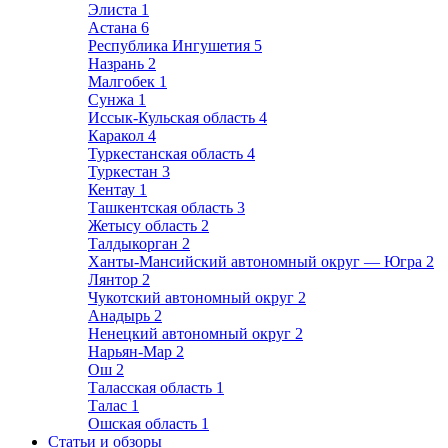
Элиста
1
Астана
6
Республика Ингушетия
5
Назрань
2
Малгобек
1
Сунжа
1
Иссык-Кульская область
4
Каракол
4
Туркестанская область
4
Туркестан
3
Кентау
1
Ташкентская область
3
Жетысу область
2
Талдыкорган
2
Ханты-Мансийский автономный округ — Югра
2
Лянтор
2
Чукотский автономный округ
2
Анадырь
2
Ненецкий автономный округ
2
Нарьян-Мар
2
Ош
2
Таласская область
1
Талас
1
Ошская область
1
Статьи и обзоры