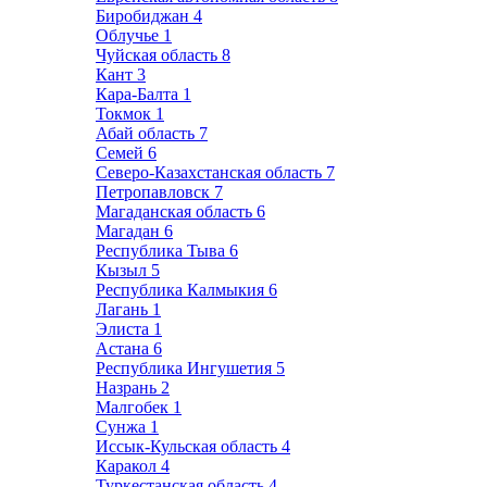
Биробиджан
4
Облучье
1
Чуйская область
8
Кант
3
Кара-Балта
1
Токмок
1
Абай область
7
Семей
6
Северо-Казахстанская область
7
Петропавловск
7
Магаданская область
6
Магадан
6
Республика Тыва
6
Кызыл
5
Республика Калмыкия
6
Лагань
1
Элиста
1
Астана
6
Республика Ингушетия
5
Назрань
2
Малгобек
1
Сунжа
1
Иссык-Кульская область
4
Каракол
4
Туркестанская область
4