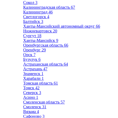
Сокол
3
Калининградская область
67
Калининград
46
Светлогорск
4
Балтийск
3
Ханты-Мансийский автономный округ
66
Нижневартовск
20
Сургут
18
Ханты-Мансийск
9
Оренбургская область
66
Оренбург
29
Орск
7
Бузулук
6
Астраханская область
64
Астрахань
47
Знаменск
1
Харабали
1
Томская область
61
Томск
42
Северск
3
Асино
1
Смоленская область
57
Смоленск
31
Вязьма
4
Сафоново
3