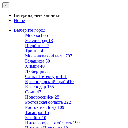
×
Ветеринарные клиники
Home
Выберите город
Москва
865
Зеленоград
13
Щербинка
7
Троицк
4
Московская область
797
Балашиха
50
Химки
40
Люберцы
38
Санкт-Петербург
451
Краснодарский край
410
Краснодар
155
Сочи
47
Новороссийск
28
Ростовская область
222
Ростов-на-Дону
109
Таганрог
16
Батайск
10
Нижегородская область
199
Нижний Новгород
101