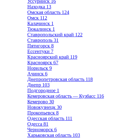
Уссурийск
16
Находка
13
Омская область
124
Омск
112
Калачинск
1
Тюкалинск
1
Ставропольский край
122
Ставрополь
31
Пятигорск
8
Ессентуки
7
Красноярский край
119
Красноярск
67
Норильск
9
Ачинск
6
Днепропетровская область
118
Днепр
103
Подгородное
1
Кемеровская область — Кузбасс
116
Кемерово
30
Новокузнецк
30
Прокопьевск
8
Одесская область
111
Одесса
81
Черноморск
6
Харьковская область
103