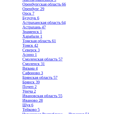
Оренбургская область
66
Оренбург
29
Орск
7
Бузулук
6
Астраханская область
64
Астрахань
47
Знаменск
1
Харабали
1
Томская область
61
Томск
42
Северск
3
Асино
1
Смоленская область
57
Смоленск
31
Вязьма
4
Сафоново
3
Брянская область
57
Брянск
39
Почеп
2
Унеча
2
Ивановская область
55
Иваново
28
Шуя
6
Тейково
5