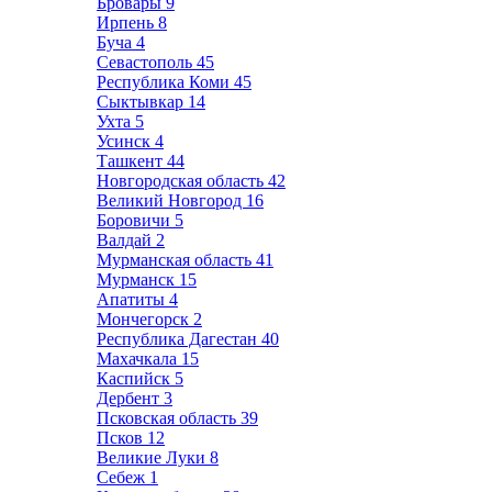
Бровары
9
Ирпень
8
Буча
4
Севастополь
45
Республика Коми
45
Сыктывкар
14
Ухта
5
Усинск
4
Ташкент
44
Новгородская область
42
Великий Новгород
16
Боровичи
5
Валдай
2
Мурманская область
41
Мурманск
15
Апатиты
4
Мончегорск
2
Республика Дагестан
40
Махачкала
15
Каспийск
5
Дербент
3
Псковская область
39
Псков
12
Великие Луки
8
Себеж
1