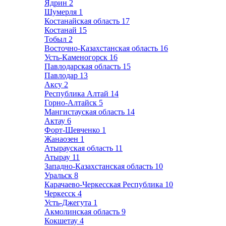
Ядрин
2
Шумерля
1
Костанайская область
17
Костанай
15
Тобыл
2
Восточно-Казахстанская область
16
Усть-Каменогорск
16
Павлодарская область
15
Павлодар
13
Аксу
2
Республика Алтай
14
Горно-Алтайск
5
Мангистауская область
14
Актау
6
Форт-Шевченко
1
Жанаозен
1
Атырауская область
11
Атырау
11
Западно-Казахстанская область
10
Уральск
8
Карачаево-Черкесская Республика
10
Черкесск
4
Усть-Джегута
1
Акмолинская область
9
Кокшетау
4