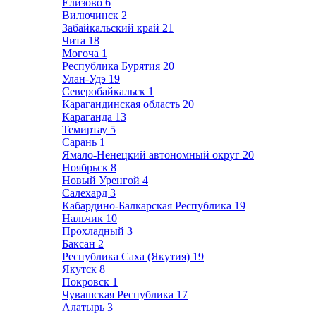
Елизово
6
Вилючинск
2
Забайкальский край
21
Чита
18
Могоча
1
Республика Бурятия
20
Улан-Удэ
19
Северобайкальск
1
Карагандинская область
20
Караганда
13
Темиртау
5
Сарань
1
Ямало-Ненецкий автономный округ
20
Ноябрьск
8
Новый Уренгой
4
Салехард
3
Кабардино-Балкарская Республика
19
Нальчик
10
Прохладный
3
Баксан
2
Республика Саха (Якутия)
19
Якутск
8
Покровск
1
Чувашская Республика
17
Алатырь
3