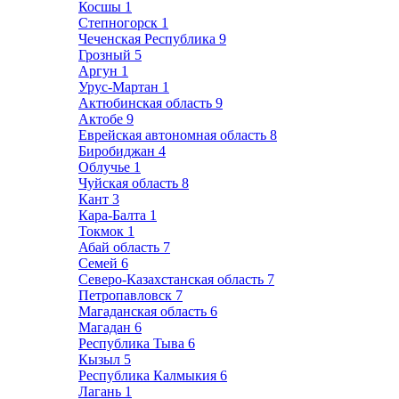
Косшы
1
Степногорск
1
Чеченская Республика
9
Грозный
5
Аргун
1
Урус-Мартан
1
Актюбинская область
9
Актобе
9
Еврейская автономная область
8
Биробиджан
4
Облучье
1
Чуйская область
8
Кант
3
Кара-Балта
1
Токмок
1
Абай область
7
Семей
6
Северо-Казахстанская область
7
Петропавловск
7
Магаданская область
6
Магадан
6
Республика Тыва
6
Кызыл
5
Республика Калмыкия
6
Лагань
1