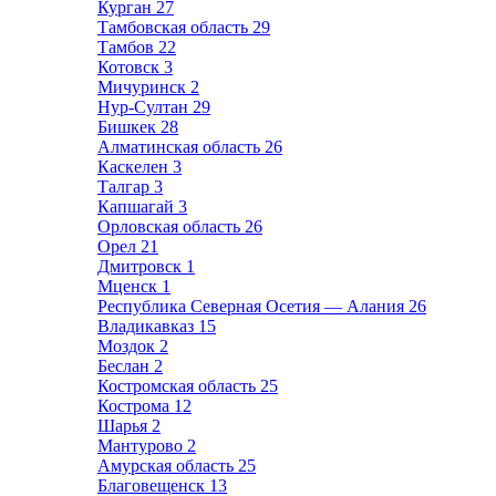
Курган
27
Тамбовская область
29
Тамбов
22
Котовск
3
Мичуринск
2
Нур-Султан
29
Бишкек
28
Алматинская область
26
Каскелен
3
Талгар
3
Капшагай
3
Орловская область
26
Орел
21
Дмитровск
1
Мценск
1
Республика Северная Осетия — Алания
26
Владикавказ
15
Моздок
2
Беслан
2
Костромская область
25
Кострома
12
Шарья
2
Мантурово
2
Амурская область
25
Благовещенск
13