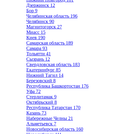
Дзержинск
12
Бор
9
Челябинская область
196
Челябинск
90
Магнитогорск
27
Миасс
15
Киев
190
Самарская область
189
Самара
93
Тольятти
41
Сызрань
12
Свердловская область
183
Екатеринбург
85
Нижний Тагил
14
Березовский
8
Республика Башкортостан
176
Уфа
72
Стерлитамак
9
Октябрьский
8
Республика Татарстан
170
Казань
73
Набережные Челны
21
Альметьевск
7
Новосибирская область
160