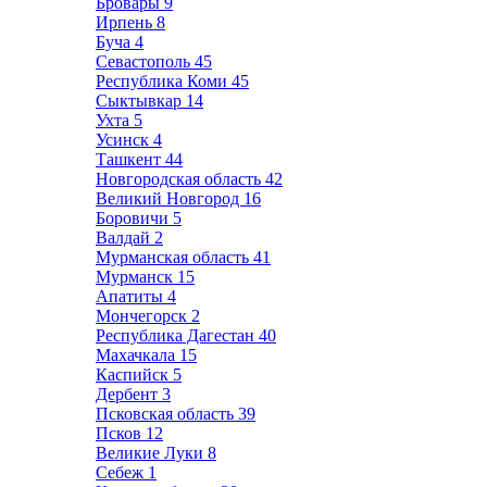
Бровары
9
Ирпень
8
Буча
4
Севастополь
45
Республика Коми
45
Сыктывкар
14
Ухта
5
Усинск
4
Ташкент
44
Новгородская область
42
Великий Новгород
16
Боровичи
5
Валдай
2
Мурманская область
41
Мурманск
15
Апатиты
4
Мончегорск
2
Республика Дагестан
40
Махачкала
15
Каспийск
5
Дербент
3
Псковская область
39
Псков
12
Великие Луки
8
Себеж
1