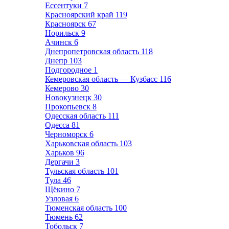
Ессентуки
7
Красноярский край
119
Красноярск
67
Норильск
9
Ачинск
6
Днепропетровская область
118
Днепр
103
Подгородное
1
Кемеровская область — Кузбасс
116
Кемерово
30
Новокузнецк
30
Прокопьевск
8
Одесская область
111
Одесса
81
Черноморск
6
Харьковская область
103
Харьков
96
Дергачи
3
Тульская область
101
Тула
46
Щёкино
7
Узловая
6
Тюменская область
100
Тюмень
62
Тобольск
7