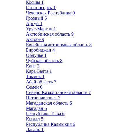
Косшы
1
Степногорск
1
Чеченская Республика
9
Грозный
5
Аргун
1
Урус-Мартан
1
Актюбинская область
9
Актобе
9
Еврейская автономная область
8
Биробиджан
4
Облучье
1
Чуйская область
8
Кант
3
Кара-Балта
1
Токмок
1
Абай область
7
Семей
6
Северо-Казахстанская область
7
Петропавловск
7
Магаданская область
6
Магадан
6
Республика Тыва
6
Кызыл
5
Республика Калмыкия
6
Лагань
1