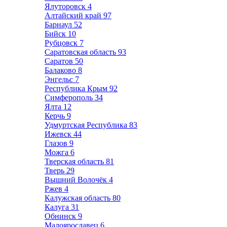
Ялуторовск
4
Алтайский край
97
Барнаул
52
Бийск
10
Рубцовск
7
Саратовская область
93
Саратов
50
Балаково
8
Энгельс
7
Республика Крым
92
Симферополь
34
Ялта
12
Керчь
9
Удмуртская Республика
83
Ижевск
44
Глазов
9
Можга
6
Тверская область
81
Тверь
29
Вышний Волочёк
4
Ржев
4
Калужская область
80
Калуга
31
Обнинск
9
Малоярославец
6