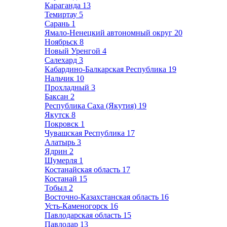
Караганда
13
Темиртау
5
Сарань
1
Ямало-Ненецкий автономный округ
20
Ноябрьск
8
Новый Уренгой
4
Салехард
3
Кабардино-Балкарская Республика
19
Нальчик
10
Прохладный
3
Баксан
2
Республика Саха (Якутия)
19
Якутск
8
Покровск
1
Чувашская Республика
17
Алатырь
3
Ядрин
2
Шумерля
1
Костанайская область
17
Костанай
15
Тобыл
2
Восточно-Казахстанская область
16
Усть-Каменогорск
16
Павлодарская область
15
Павлодар
13