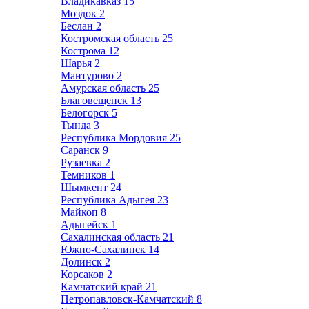
Владикавказ
15
Моздок
2
Беслан
2
Костромская область
25
Кострома
12
Шарья
2
Мантурово
2
Амурская область
25
Благовещенск
13
Белогорск
5
Тында
3
Республика Мордовия
25
Саранск
9
Рузаевка
2
Темников
1
Шымкент
24
Республика Адыгея
23
Майкоп
8
Адыгейск
1
Сахалинская область
21
Южно-Сахалинск
14
Долинск
2
Корсаков
2
Камчатский край
21
Петропавловск-Камчатский
8