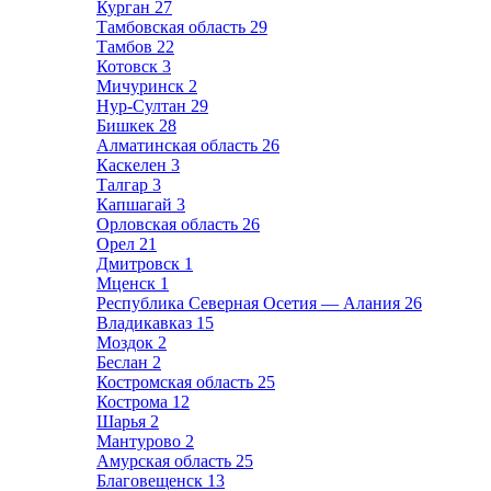
Курган
27
Тамбовская область
29
Тамбов
22
Котовск
3
Мичуринск
2
Нур-Султан
29
Бишкек
28
Алматинская область
26
Каскелен
3
Талгар
3
Капшагай
3
Орловская область
26
Орел
21
Дмитровск
1
Мценск
1
Республика Северная Осетия — Алания
26
Владикавказ
15
Моздок
2
Беслан
2
Костромская область
25
Кострома
12
Шарья
2
Мантурово
2
Амурская область
25
Благовещенск
13