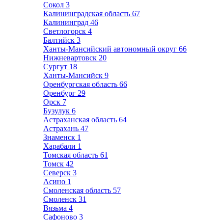
Сокол
3
Калининградская область
67
Калининград
46
Светлогорск
4
Балтийск
3
Ханты-Мансийский автономный округ
66
Нижневартовск
20
Сургут
18
Ханты-Мансийск
9
Оренбургская область
66
Оренбург
29
Орск
7
Бузулук
6
Астраханская область
64
Астрахань
47
Знаменск
1
Харабали
1
Томская область
61
Томск
42
Северск
3
Асино
1
Смоленская область
57
Смоленск
31
Вязьма
4
Сафоново
3