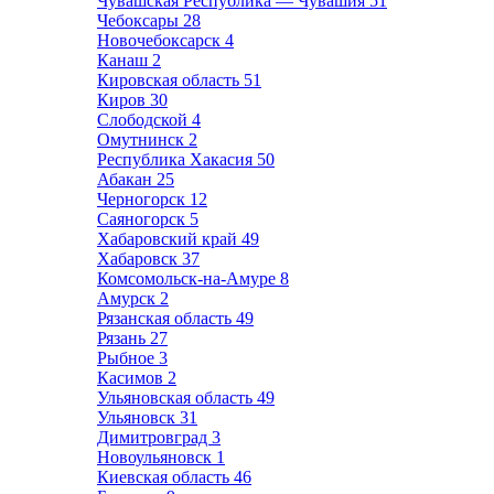
Чувашская Республика — Чувашия
51
Чебоксары
28
Новочебоксарск
4
Канаш
2
Кировская область
51
Киров
30
Слободской
4
Омутнинск
2
Республика Хакасия
50
Абакан
25
Черногорск
12
Саяногорск
5
Хабаровский край
49
Хабаровск
37
Комсомольск-на-Амуре
8
Амурск
2
Рязанская область
49
Рязань
27
Рыбное
3
Касимов
2
Ульяновская область
49
Ульяновск
31
Димитровград
3
Новоульяновск
1
Киевская область
46