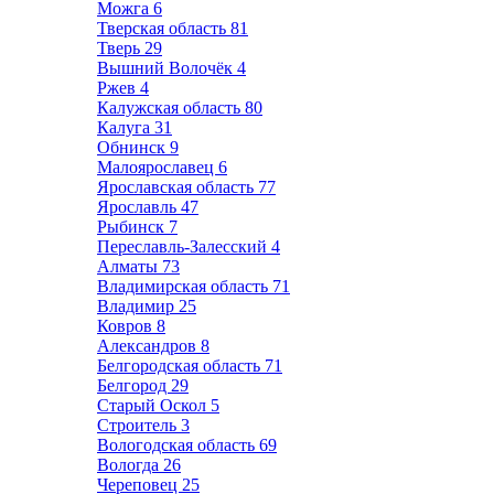
Можга
6
Тверская область
81
Тверь
29
Вышний Волочёк
4
Ржев
4
Калужская область
80
Калуга
31
Обнинск
9
Малоярославец
6
Ярославская область
77
Ярославль
47
Рыбинск
7
Переславль-Залесский
4
Алматы
73
Владимирская область
71
Владимир
25
Ковров
8
Александров
8
Белгородская область
71
Белгород
29
Старый Оскол
5
Строитель
3
Вологодская область
69
Вологда
26
Череповец
25