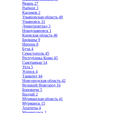
Рязань
27
Рыбное
3
Касимов
2
Ульяновская область
49
Ульяновск
31
Димитровград
3
Новоульяновск
1
Киевская область
46
Бровары
9
Ирпень
8
Буча
4
Севастополь
45
Республика Коми
45
Сыктывкар
14
Ухта
5
Усинск
4
Ташкент
44
Новгородская область
42
Великий Новгород
16
Боровичи
5
Валдай
2
Мурманская область
41
Мурманск
15
Апатиты
4
Мончегорск
2