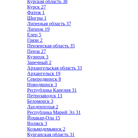
Курская область
38
Курск
27
Фатеж
1
Щигры
1
Липецкая область
37
Липецк
19
Елец
5
Грязи
2
Пензенская область
35
Пенза
27
Кузнецк
3
Заречный
2
Архангельская область
33
Архангельск
19
Северодвинск
8
Новодвинск
3
Республика Карелия
31
Петрозаводск
13
Беломорск
3
Лахденпохья
2
Республика Марий Эл
31
Йошкар-Ола
15
Волжск
3
Козьмодемьянск
2
Курганская область
31