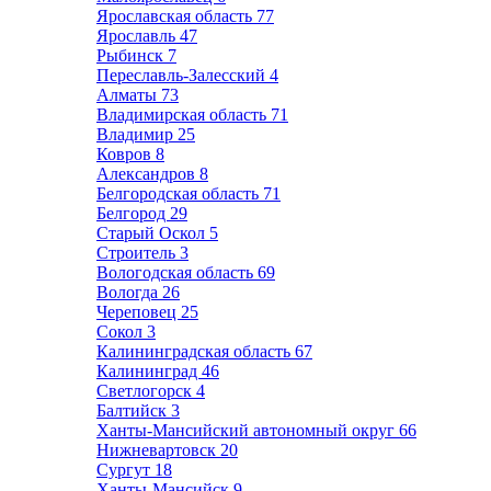
Ярославская область
77
Ярославль
47
Рыбинск
7
Переславль-Залесский
4
Алматы
73
Владимирская область
71
Владимир
25
Ковров
8
Александров
8
Белгородская область
71
Белгород
29
Старый Оскол
5
Строитель
3
Вологодская область
69
Вологда
26
Череповец
25
Сокол
3
Калининградская область
67
Калининград
46
Светлогорск
4
Балтийск
3
Ханты-Мансийский автономный округ
66
Нижневартовск
20
Сургут
18
Ханты-Мансийск
9