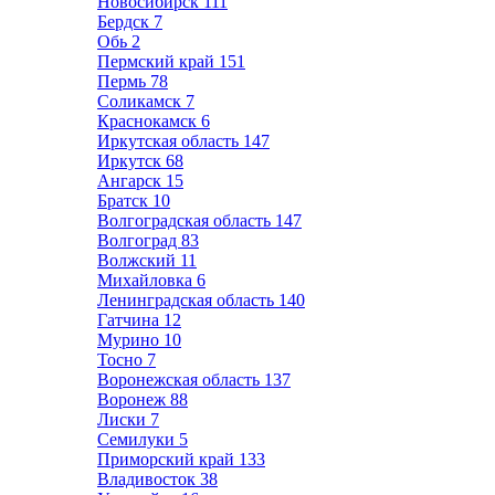
Новосибирск
111
Бердск
7
Обь
2
Пермский край
151
Пермь
78
Соликамск
7
Краснокамск
6
Иркутская область
147
Иркутск
68
Ангарск
15
Братск
10
Волгоградская область
147
Волгоград
83
Волжский
11
Михайловка
6
Ленинградская область
140
Гатчина
12
Мурино
10
Тосно
7
Воронежская область
137
Воронеж
88
Лиски
7
Семилуки
5
Приморский край
133
Владивосток
38