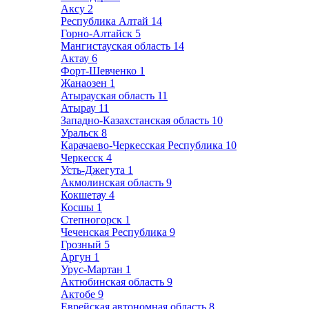
Аксу
2
Республика Алтай
14
Горно-Алтайск
5
Мангистауская область
14
Актау
6
Форт-Шевченко
1
Жанаозен
1
Атырауская область
11
Атырау
11
Западно-Казахстанская область
10
Уральск
8
Карачаево-Черкесская Республика
10
Черкесск
4
Усть-Джегута
1
Акмолинская область
9
Кокшетау
4
Косшы
1
Степногорск
1
Чеченская Республика
9
Грозный
5
Аргун
1
Урус-Мартан
1
Актюбинская область
9
Актобе
9
Еврейская автономная область
8