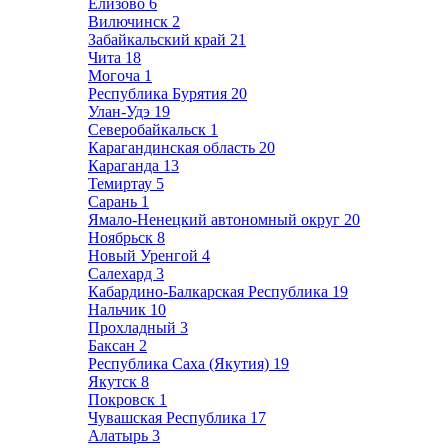
Елизово
6
Вилючинск
2
Забайкальский край
21
Чита
18
Могоча
1
Республика Бурятия
20
Улан-Удэ
19
Северобайкальск
1
Карагандинская область
20
Караганда
13
Темиртау
5
Сарань
1
Ямало-Ненецкий автономный округ
20
Ноябрьск
8
Новый Уренгой
4
Салехард
3
Кабардино-Балкарская Республика
19
Нальчик
10
Прохладный
3
Баксан
2
Республика Саха (Якутия)
19
Якутск
8
Покровск
1
Чувашская Республика
17
Алатырь
3