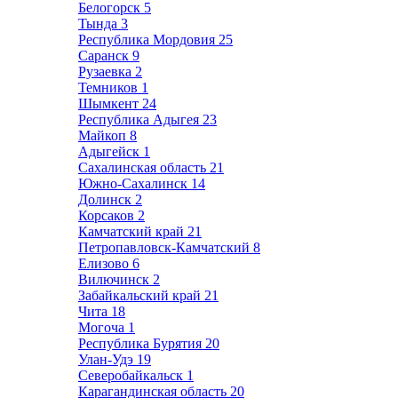
Белогорск
5
Тында
3
Республика Мордовия
25
Саранск
9
Рузаевка
2
Темников
1
Шымкент
24
Республика Адыгея
23
Майкоп
8
Адыгейск
1
Сахалинская область
21
Южно-Сахалинск
14
Долинск
2
Корсаков
2
Камчатский край
21
Петропавловск-Камчатский
8
Елизово
6
Вилючинск
2
Забайкальский край
21
Чита
18
Могоча
1
Республика Бурятия
20
Улан-Удэ
19
Северобайкальск
1
Карагандинская область
20