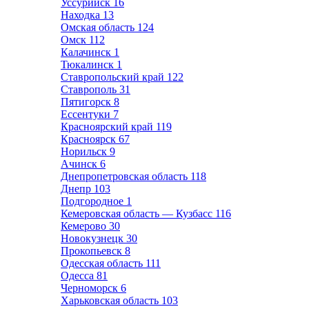
Уссурийск
16
Находка
13
Омская область
124
Омск
112
Калачинск
1
Тюкалинск
1
Ставропольский край
122
Ставрополь
31
Пятигорск
8
Ессентуки
7
Красноярский край
119
Красноярск
67
Норильск
9
Ачинск
6
Днепропетровская область
118
Днепр
103
Подгородное
1
Кемеровская область — Кузбасс
116
Кемерово
30
Новокузнецк
30
Прокопьевск
8
Одесская область
111
Одесса
81
Черноморск
6
Харьковская область
103