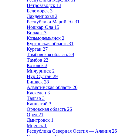
Петрозаводск
13
Беломорск
3
Лахденпохья
2
Республика Марий Эл
31
Йошкар-Ола
15
Волжск
3
Козьмодемьянск
2
Курганская область
31
Курган
27
Тамбовская область
29
Тамбов
22
Котовск
3
Мичуринск
2
Нур-Султан
29
Бишкек
28
Алматинская область
26
Каскелен
3
Талгар
3
Капшагай
3
Орловская область
26
Орел
21
Дмитровск
1
Мценск
1
Республика Северная Осетия — Алания
26