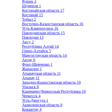
Ядрин
2
Шумерля
1
Костанайская область
17
Костанай
15
Тобыл
2
Восточно-Казахстанская область
16
Усть-Каменогорск
16
Павлодарская область
15
Павлодар
13
Аксу
2
Республика Алтай
14
Горно-Алтайск
5
Мангистауская область
14
Актау
6
Форт-Шевченко
1
Жанаозен
1
Атырауская область
11
Атырау
11
Западно-Казахстанская область
10
Уральск
8
Карачаево-Черкесская Республика
10
Черкесск
4
Усть-Джегута
1
Акмолинская область
9
Кокшетау
4