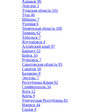
Харьков
96
Дергачи
3
Тульская область
101
Тула
46
Щёкино
7
Узловая
6
Тюменская область
100
Тюмень
62
Тобольск
7
Ялуторовск
4
Алтайский край
97
Барнаул
52
Бийск
10
Рубцовск
7
Саратовская область
93
Саратов
50
Балаково
8
Энгельс
7
Республика Крым
92
Симферополь
34
Ялта
12
Керчь
9
Удмуртская Республика
83
Ижевск
44
Глазов
9