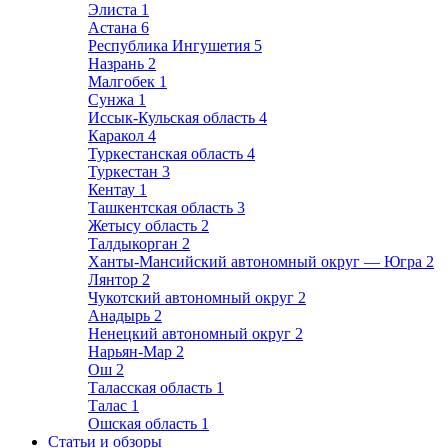
Элиста
1
Астана
6
Республика Ингушетия
5
Назрань
2
Малгобек
1
Сунжа
1
Иссык-Кульская область
4
Каракол
4
Туркестанская область
4
Туркестан
3
Кентау
1
Ташкентская область
3
Жетысу область
2
Талдыкорган
2
Ханты-Мансийский автономный округ — Югра
2
Лянтор
2
Чукотский автономный округ
2
Анадырь
2
Ненецкий автономный округ
2
Нарьян-Мар
2
Ош
2
Таласская область
1
Талас
1
Ошская область
1
Статьи и обзоры