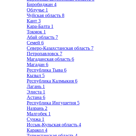
Биробиджан
4
Облучье
1
Чуйская область
8
Кант
3
Кара-Балта
1
Токмок
1
Абай область
7
Семей
6
Северо-Казахстанская область
7
Петропавловск
7
Магаданская область
6
Магадан
6
Республика Тыва
6
Кызыл
5
Республика Калмыкия
6
Лагань
1
Элиста
1
Астана
6
Республика Ингушетия
5
Назрань
2
Малгобек
1
Сунжа
1
Иссык-Кульская область
4
Каракол
4
Туркестанская область
4