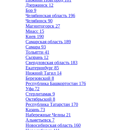
Дзержинск
12
Бор
9
Челябинская область
196
Челябинск
90
Магнитогорск
27
Миасс
15
Киев
190
Самарская область
189
Самара
93
Тольятти
41
Сызрань
12
Свердловская область
183
Екатеринбург
85
Нижний Тагил
14
Березовский
8
Республика Башкортостан
176
Уфа
72
Стерлитамак
9
Октябрьский
8
Республика Татарстан
170
Казань
73
Набережные Челны
21
Альметьевск
7
Новосибирская область
160