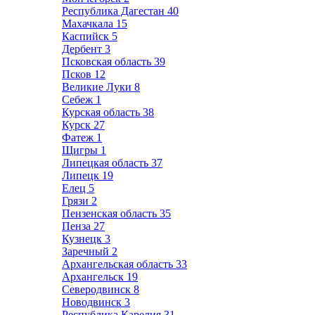
Республика Дагестан
40
Махачкала
15
Каспийск
5
Дербент
3
Псковская область
39
Псков
12
Великие Луки
8
Себеж
1
Курская область
38
Курск
27
Фатеж
1
Щигры
1
Липецкая область
37
Липецк
19
Елец
5
Грязи
2
Пензенская область
35
Пенза
27
Кузнецк
3
Заречный
2
Архангельская область
33
Архангельск
19
Северодвинск
8
Новодвинск
3
Республика Карелия
31