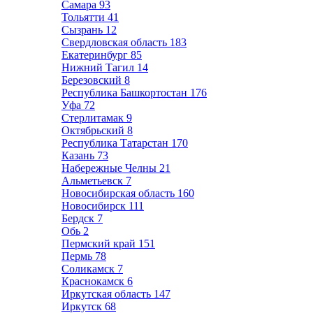
Самара
93
Тольятти
41
Сызрань
12
Свердловская область
183
Екатеринбург
85
Нижний Тагил
14
Березовский
8
Республика Башкортостан
176
Уфа
72
Стерлитамак
9
Октябрьский
8
Республика Татарстан
170
Казань
73
Набережные Челны
21
Альметьевск
7
Новосибирская область
160
Новосибирск
111
Бердск
7
Обь
2
Пермский край
151
Пермь
78
Соликамск
7
Краснокамск
6
Иркутская область
147
Иркутск
68