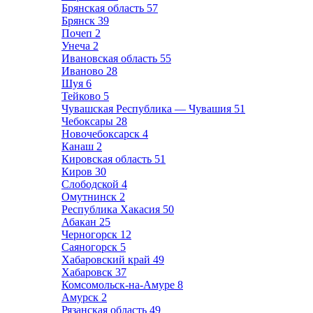
Брянская область
57
Брянск
39
Почеп
2
Унеча
2
Ивановская область
55
Иваново
28
Шуя
6
Тейково
5
Чувашская Республика — Чувашия
51
Чебоксары
28
Новочебоксарск
4
Канаш
2
Кировская область
51
Киров
30
Слободской
4
Омутнинск
2
Республика Хакасия
50
Абакан
25
Черногорск
12
Саяногорск
5
Хабаровский край
49
Хабаровск
37
Комсомольск-на-Амуре
8
Амурск
2
Рязанская область
49