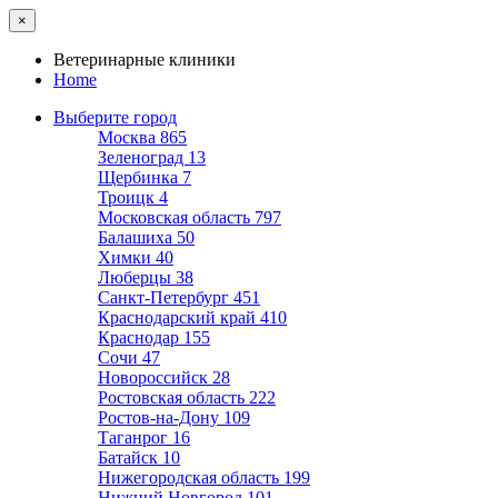
×
Ветеринарные клиники
Home
Выберите город
Москва
865
Зеленоград
13
Щербинка
7
Троицк
4
Московская область
797
Балашиха
50
Химки
40
Люберцы
38
Санкт-Петербург
451
Краснодарский край
410
Краснодар
155
Сочи
47
Новороссийск
28
Ростовская область
222
Ростов-на-Дону
109
Таганрог
16
Батайск
10
Нижегородская область
199
Нижний Новгород
101