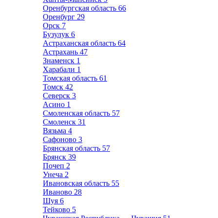
Оренбургская область
66
Оренбург
29
Орск
7
Бузулук
6
Астраханская область
64
Астрахань
47
Знаменск
1
Харабали
1
Томская область
61
Томск
42
Северск
3
Асино
1
Смоленская область
57
Смоленск
31
Вязьма
4
Сафоново
3
Брянская область
57
Брянск
39
Почеп
2
Унеча
2
Ивановская область
55
Иваново
28
Шуя
6
Тейково
5