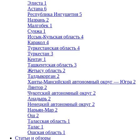
Элиста
1
Астана
6
Республика Ингушетия
5
Назрань
2
Малгобек
1
Сунжа
1
Иссык-Кульская область
4
Каракол
4
Туркестанская область
4
Туркестан
3
Кентау
1
Ташкентская область
3
Жетысу область
2
Талдыкорган
2
Ханты-Мансийский автономный округ — Югра
2
Лянтор
2
Чукотский автономный округ
2
Анадырь
2
Ненецкий автономный округ
2
Нарьян-Мар
2
Ош
2
Таласская область
1
Талас
1
Ошская область
1
Статьи и обзоры