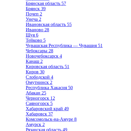
Брянская область
57
Брянск
39
Почеп
2
Унеча
2
Ивановская область
55
Иваново
28
Шуя
6
Тейково
5
Чувашская Республика — Чувашия
51
Чебоксары
28
Новочебоксарск
4
Канаш
2
Кировская область
51
Киров
30
Слободской
4
Омутнинск
2
Республика Хакасия
50
Абакан
25
Черногорск
12
Саяногорск
5
Хабаровский край
49
Хабаровск
37
Комсомольск-на-Амуре
8
Амурск
2
Рязанская область
49