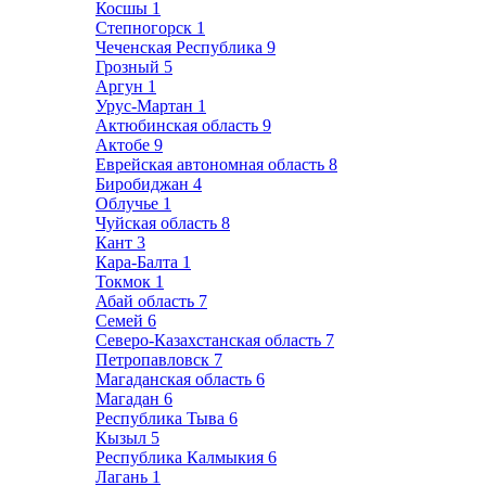
Косшы
1
Степногорск
1
Чеченская Республика
9
Грозный
5
Аргун
1
Урус-Мартан
1
Актюбинская область
9
Актобе
9
Еврейская автономная область
8
Биробиджан
4
Облучье
1
Чуйская область
8
Кант
3
Кара-Балта
1
Токмок
1
Абай область
7
Семей
6
Северо-Казахстанская область
7
Петропавловск
7
Магаданская область
6
Магадан
6
Республика Тыва
6
Кызыл
5
Республика Калмыкия
6
Лагань
1