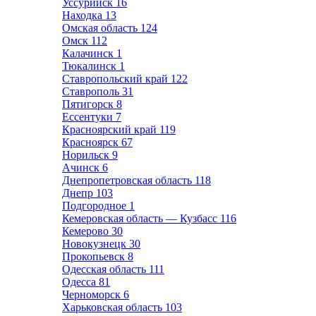
Уссурийск
16
Находка
13
Омская область
124
Омск
112
Калачинск
1
Тюкалинск
1
Ставропольский край
122
Ставрополь
31
Пятигорск
8
Ессентуки
7
Красноярский край
119
Красноярск
67
Норильск
9
Ачинск
6
Днепропетровская область
118
Днепр
103
Подгородное
1
Кемеровская область — Кузбасс
116
Кемерово
30
Новокузнецк
30
Прокопьевск
8
Одесская область
111
Одесса
81
Черноморск
6
Харьковская область
103