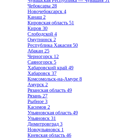
Чувашская Республика — Чувашия
51
Чебоксары
28
Новочебоксарск
4
Канаш
2
Кировская область
51
Киров
30
Слободской
4
Омутнинск
2
Республика Хакасия
50
Абакан
25
Черногорск
12
Саяногорск
5
Хабаровский край
49
Хабаровск
37
Комсомольск-на-Амуре
8
Амурск
2
Рязанская область
49
Рязань
27
Рыбное
3
Касимов
2
Ульяновская область
49
Ульяновск
31
Димитровград
3
Новоульяновск
1
Киевская область
46