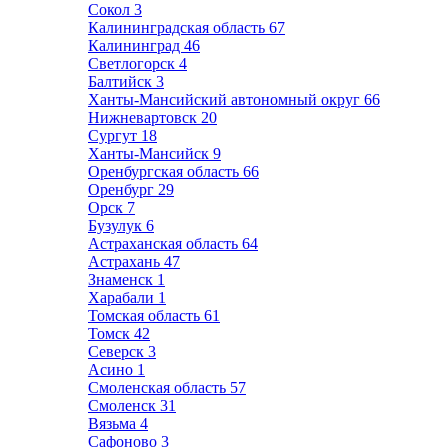
Сокол
3
Калининградская область
67
Калининград
46
Светлогорск
4
Балтийск
3
Ханты-Мансийский автономный округ
66
Нижневартовск
20
Сургут
18
Ханты-Мансийск
9
Оренбургская область
66
Оренбург
29
Орск
7
Бузулук
6
Астраханская область
64
Астрахань
47
Знаменск
1
Харабали
1
Томская область
61
Томск
42
Северск
3
Асино
1
Смоленская область
57
Смоленск
31
Вязьма
4
Сафоново
3