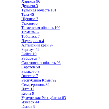
Харьков
96
Дергачи
3
Тульская область
101
Тула
46
Щёкино
7
Узловая
6
Тюменская область
100
Тюмень
62
Тобольск
7
Ялуторовск
4
Алтайский край
97
Барнаул
52
Бийск
10
Рубцовск
7
Саратовская область
93
Саратов
50
Балаково
8
Энгельс
7
Республика Крым
92
Симферополь
34
Ялта
12
Керчь
9
Удмуртская Республика
83
Ижевск
44
Глазов
9