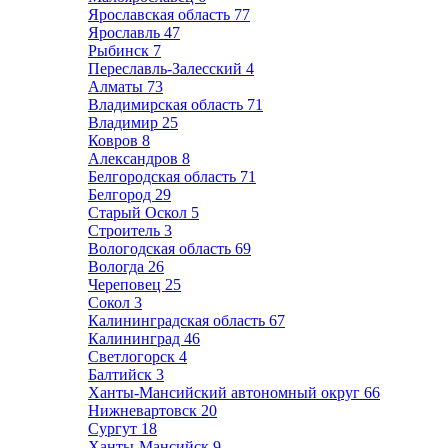
Ярославская область
77
Ярославль
47
Рыбинск
7
Переславль-Залесский
4
Алматы
73
Владимирская область
71
Владимир
25
Ковров
8
Александров
8
Белгородская область
71
Белгород
29
Старый Оскол
5
Строитель
3
Вологодская область
69
Вологда
26
Череповец
25
Сокол
3
Калининградская область
67
Калининград
46
Светлогорск
4
Балтийск
3
Ханты-Мансийский автономный округ
66
Нижневартовск
20
Сургут
18
Ханты-Мансийск
9