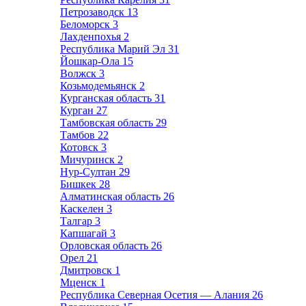
Петрозаводск
13
Беломорск
3
Лахденпохья
2
Республика Марий Эл
31
Йошкар-Ола
15
Волжск
3
Козьмодемьянск
2
Курганская область
31
Курган
27
Тамбовская область
29
Тамбов
22
Котовск
3
Мичуринск
2
Нур-Султан
29
Бишкек
28
Алматинская область
26
Каскелен
3
Талгар
3
Капшагай
3
Орловская область
26
Орел
21
Дмитровск
1
Мценск
1
Республика Северная Осетия — Алания
26