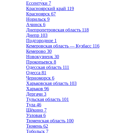
Ессентуки
7
Красноярский край
119
Красноярск
67
Норильск
9
Ачинск
6
Днепропетровская область
118
Днепр
103
Подгородное
1
Кемеровская область — Кузбасс
116
Кемерово
30
Новокузнецк
30
Прокопьевск
8
Одесская область
111
Одесса
81
Черноморск
6
Харьковская область
103
Харьков
96
Дергачи
3
Тульская область
101
Тула
46
Щёкино
7
Узловая
6
Тюменская область
100
Тюмень
62
Тобольск
7