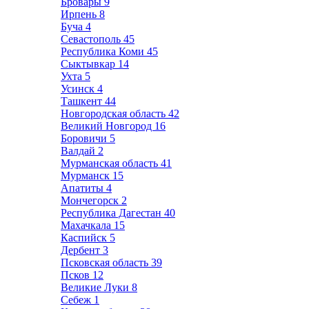
Бровары
9
Ирпень
8
Буча
4
Севастополь
45
Республика Коми
45
Сыктывкар
14
Ухта
5
Усинск
4
Ташкент
44
Новгородская область
42
Великий Новгород
16
Боровичи
5
Валдай
2
Мурманская область
41
Мурманск
15
Апатиты
4
Мончегорск
2
Республика Дагестан
40
Махачкала
15
Каспийск
5
Дербент
3
Псковская область
39
Псков
12
Великие Луки
8
Себеж
1