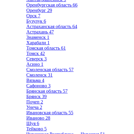
Оренбургская область
66
Оренбург
29
Орск
7
Бузулук
6
Астраханская область
64
Астрахань
47
Знаменск
1
Харабали
1
Томская область
61
Томск
42
Северск
3
Асино
1
Смоленская область
57
Смоленск
31
Вязьма
4
Сафоново
3
Брянская область
57
Брянск
39
Почеп
2
Унеча
2
Ивановская область
55
Иваново
28
Шуя
6
Тейково
5