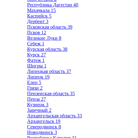
Республика Дагестан
40
Махачкала
15
Каспийск
5
Дербент
3
Псковская область
39
Псков
12
Великие Луки
8
Себеж
1
Курская область
38
Курск
27
Фатеж
1
Щигры
1
Липецкая область
37
Липецк
19
Елец
5
Грязи
2
Пензенская область
35
Пенза
27
Кузнецк
3
Заречный
2
Архангельская область
33
Архангельск
19
Северодвинск
8
Новодвинск
3
Республика Карелия
31