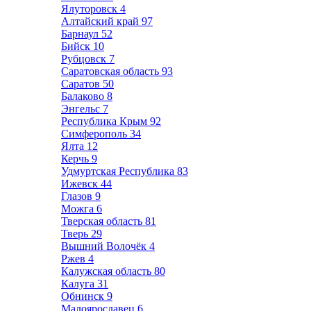
Ялуторовск
4
Алтайский край
97
Барнаул
52
Бийск
10
Рубцовск
7
Саратовская область
93
Саратов
50
Балаково
8
Энгельс
7
Республика Крым
92
Симферополь
34
Ялта
12
Керчь
9
Удмуртская Республика
83
Ижевск
44
Глазов
9
Можга
6
Тверская область
81
Тверь
29
Вышний Волочёк
4
Ржев
4
Калужская область
80
Калуга
31
Обнинск
9
Малоярославец
6