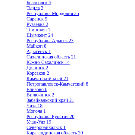
Белогорск
5
Тында
3
Республика Мордовия
25
Саранск
9
Рузаевка
2
Темников
1
Шымкент
24
Республика Адыгея
23
Майкоп
8
Адыгейск
1
Сахалинская область
21
Южно-Сахалинск
14
Долинск
2
Корсаков
2
Камчатский край
21
Петропавловск-Камчатский
8
Елизово
6
Вилючинск
2
Забайкальский край
21
Чита
18
Могоча
1
Республика Бурятия
20
Улан-Удэ
19
Северобайкальск
1
Карагандинская область
20