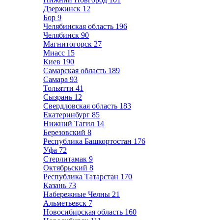
Дзержинск
12
Бор
9
Челябинская область
196
Челябинск
90
Магнитогорск
27
Миасс
15
Киев
190
Самарская область
189
Самара
93
Тольятти
41
Сызрань
12
Свердловская область
183
Екатеринбург
85
Нижний Тагил
14
Березовский
8
Республика Башкортостан
176
Уфа
72
Стерлитамак
9
Октябрьский
8
Республика Татарстан
170
Казань
73
Набережные Челны
21
Альметьевск
7
Новосибирская область
160