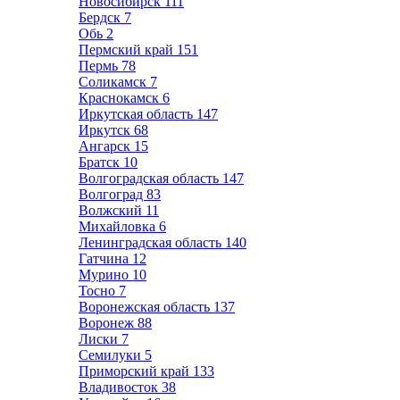
Новосибирск
111
Бердск
7
Обь
2
Пермский край
151
Пермь
78
Соликамск
7
Краснокамск
6
Иркутская область
147
Иркутск
68
Ангарск
15
Братск
10
Волгоградская область
147
Волгоград
83
Волжский
11
Михайловка
6
Ленинградская область
140
Гатчина
12
Мурино
10
Тосно
7
Воронежская область
137
Воронеж
88
Лиски
7
Семилуки
5
Приморский край
133
Владивосток
38