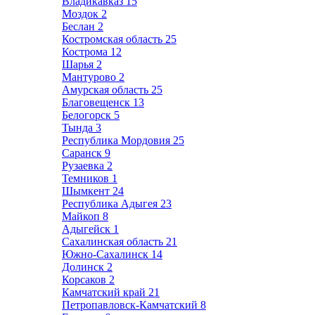
Владикавказ
15
Моздок
2
Беслан
2
Костромская область
25
Кострома
12
Шарья
2
Мантурово
2
Амурская область
25
Благовещенск
13
Белогорск
5
Тында
3
Республика Мордовия
25
Саранск
9
Рузаевка
2
Темников
1
Шымкент
24
Республика Адыгея
23
Майкоп
8
Адыгейск
1
Сахалинская область
21
Южно-Сахалинск
14
Долинск
2
Корсаков
2
Камчатский край
21
Петропавловск-Камчатский
8