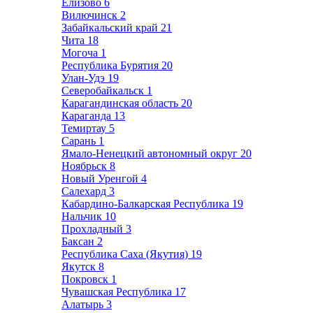
Елизово
6
Вилючинск
2
Забайкальский край
21
Чита
18
Могоча
1
Республика Бурятия
20
Улан-Удэ
19
Северобайкальск
1
Карагандинская область
20
Караганда
13
Темиртау
5
Сарань
1
Ямало-Ненецкий автономный округ
20
Ноябрьск
8
Новый Уренгой
4
Салехард
3
Кабардино-Балкарская Республика
19
Нальчик
10
Прохладный
3
Баксан
2
Республика Саха (Якутия)
19
Якутск
8
Покровск
1
Чувашская Республика
17
Алатырь
3