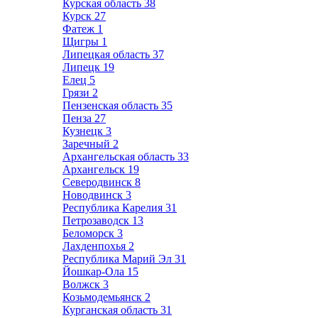
Курская область
38
Курск
27
Фатеж
1
Щигры
1
Липецкая область
37
Липецк
19
Елец
5
Грязи
2
Пензенская область
35
Пенза
27
Кузнецк
3
Заречный
2
Архангельская область
33
Архангельск
19
Северодвинск
8
Новодвинск
3
Республика Карелия
31
Петрозаводск
13
Беломорск
3
Лахденпохья
2
Республика Марий Эл
31
Йошкар-Ола
15
Волжск
3
Козьмодемьянск
2
Курганская область
31