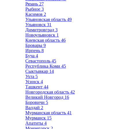
Рязань
27
Рыбное
3
Касимов
2
Ульяновская область
49
Ульяновск
31
Димитровград
3
Новоульяновск
1
Киевская область
46
Бровары
9
Ирпень
8
Буча
4
Севастополь
45
Республика Коми
45
Сыктывкар
14
Ухта
5
Усинск
4
Ташкент
44
Новгородская область
42
Великий Новгород
16
Боровичи
5
Валдай
2
Мурманская область
41
Мурманск
15
Апатиты
4
Мончегорск
2