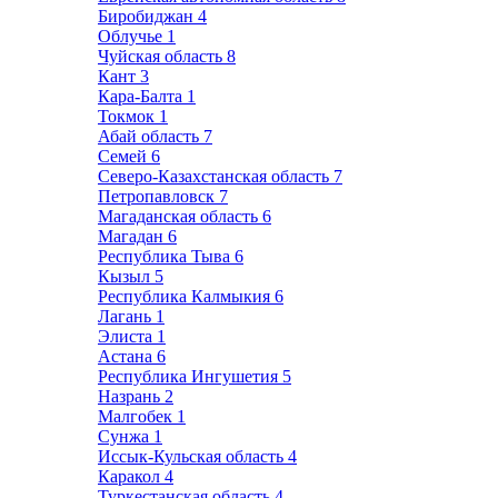
Биробиджан
4
Облучье
1
Чуйская область
8
Кант
3
Кара-Балта
1
Токмок
1
Абай область
7
Семей
6
Северо-Казахстанская область
7
Петропавловск
7
Магаданская область
6
Магадан
6
Республика Тыва
6
Кызыл
5
Республика Калмыкия
6
Лагань
1
Элиста
1
Астана
6
Республика Ингушетия
5
Назрань
2
Малгобек
1
Сунжа
1
Иссык-Кульская область
4
Каракол
4
Туркестанская область
4