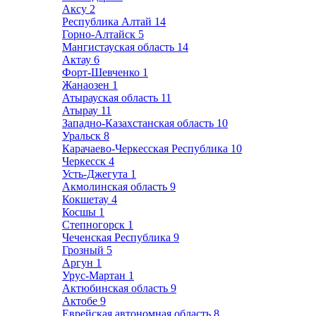
Аксу
2
Республика Алтай
14
Горно-Алтайск
5
Мангистауская область
14
Актау
6
Форт-Шевченко
1
Жанаозен
1
Атырауская область
11
Атырау
11
Западно-Казахстанская область
10
Уральск
8
Карачаево-Черкесская Республика
10
Черкесск
4
Усть-Джегута
1
Акмолинская область
9
Кокшетау
4
Косшы
1
Степногорск
1
Чеченская Республика
9
Грозный
5
Аргун
1
Урус-Мартан
1
Актюбинская область
9
Актобе
9
Еврейская автономная область
8