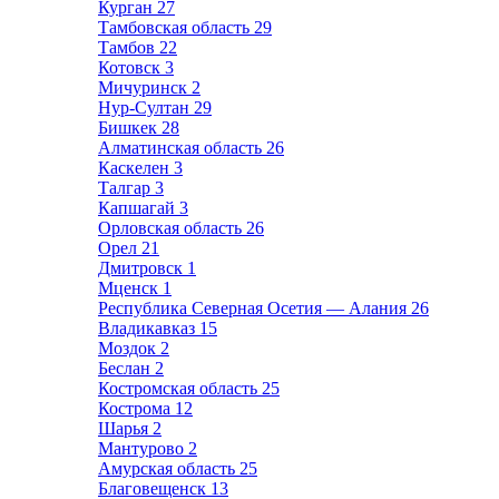
Курган
27
Тамбовская область
29
Тамбов
22
Котовск
3
Мичуринск
2
Нур-Султан
29
Бишкек
28
Алматинская область
26
Каскелен
3
Талгар
3
Капшагай
3
Орловская область
26
Орел
21
Дмитровск
1
Мценск
1
Республика Северная Осетия — Алания
26
Владикавказ
15
Моздок
2
Беслан
2
Костромская область
25
Кострома
12
Шарья
2
Мантурово
2
Амурская область
25
Благовещенск
13