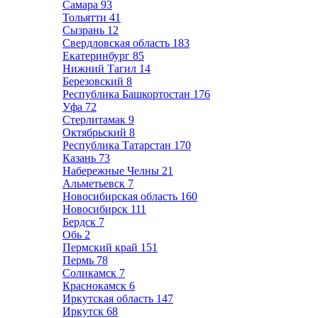
Самара
93
Тольятти
41
Сызрань
12
Свердловская область
183
Екатеринбург
85
Нижний Тагил
14
Березовский
8
Республика Башкортостан
176
Уфа
72
Стерлитамак
9
Октябрьский
8
Республика Татарстан
170
Казань
73
Набережные Челны
21
Альметьевск
7
Новосибирская область
160
Новосибирск
111
Бердск
7
Обь
2
Пермский край
151
Пермь
78
Соликамск
7
Краснокамск
6
Иркутская область
147
Иркутск
68