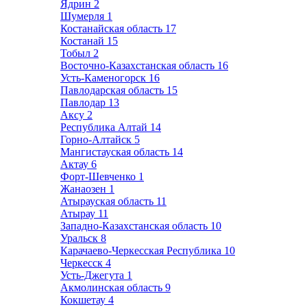
Ядрин
2
Шумерля
1
Костанайская область
17
Костанай
15
Тобыл
2
Восточно-Казахстанская область
16
Усть-Каменогорск
16
Павлодарская область
15
Павлодар
13
Аксу
2
Республика Алтай
14
Горно-Алтайск
5
Мангистауская область
14
Актау
6
Форт-Шевченко
1
Жанаозен
1
Атырауская область
11
Атырау
11
Западно-Казахстанская область
10
Уральск
8
Карачаево-Черкесская Республика
10
Черкесск
4
Усть-Джегута
1
Акмолинская область
9
Кокшетау
4