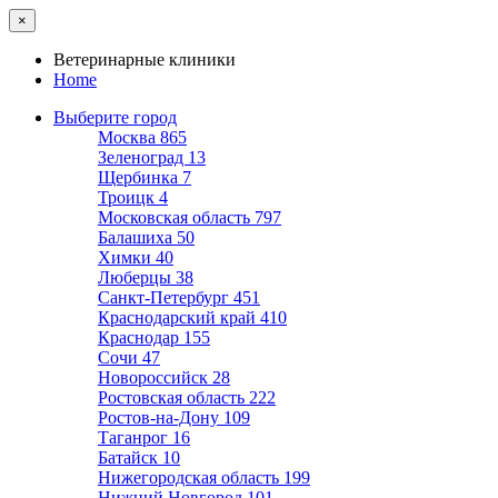
×
Ветеринарные клиники
Home
Выберите город
Москва
865
Зеленоград
13
Щербинка
7
Троицк
4
Московская область
797
Балашиха
50
Химки
40
Люберцы
38
Санкт-Петербург
451
Краснодарский край
410
Краснодар
155
Сочи
47
Новороссийск
28
Ростовская область
222
Ростов-на-Дону
109
Таганрог
16
Батайск
10
Нижегородская область
199
Нижний Новгород
101