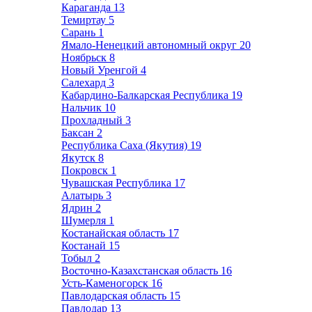
Караганда
13
Темиртау
5
Сарань
1
Ямало-Ненецкий автономный округ
20
Ноябрьск
8
Новый Уренгой
4
Салехард
3
Кабардино-Балкарская Республика
19
Нальчик
10
Прохладный
3
Баксан
2
Республика Саха (Якутия)
19
Якутск
8
Покровск
1
Чувашская Республика
17
Алатырь
3
Ядрин
2
Шумерля
1
Костанайская область
17
Костанай
15
Тобыл
2
Восточно-Казахстанская область
16
Усть-Каменогорск
16
Павлодарская область
15
Павлодар
13