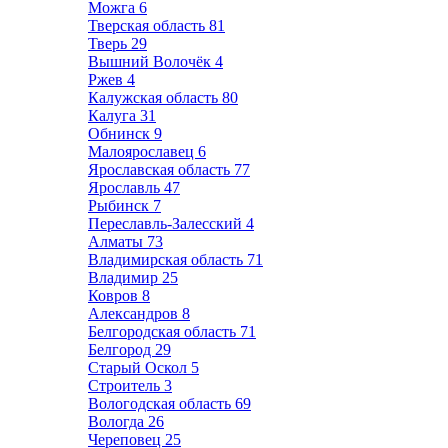
Можга
6
Тверская область
81
Тверь
29
Вышний Волочёк
4
Ржев
4
Калужская область
80
Калуга
31
Обнинск
9
Малоярославец
6
Ярославская область
77
Ярославль
47
Рыбинск
7
Переславль-Залесский
4
Алматы
73
Владимирская область
71
Владимир
25
Ковров
8
Александров
8
Белгородская область
71
Белгород
29
Старый Оскол
5
Строитель
3
Вологодская область
69
Вологда
26
Череповец
25