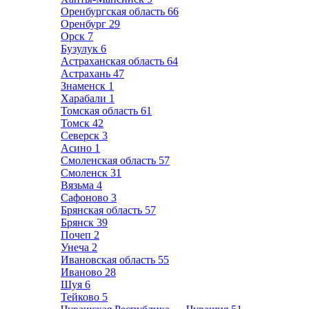
Оренбургская область
66
Оренбург
29
Орск
7
Бузулук
6
Астраханская область
64
Астрахань
47
Знаменск
1
Харабали
1
Томская область
61
Томск
42
Северск
3
Асино
1
Смоленская область
57
Смоленск
31
Вязьма
4
Сафоново
3
Брянская область
57
Брянск
39
Почеп
2
Унеча
2
Ивановская область
55
Иваново
28
Шуя
6
Тейково
5