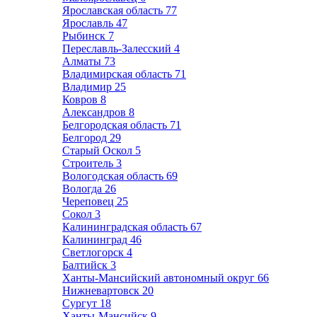
Ярославская область
77
Ярославль
47
Рыбинск
7
Переславль-Залесский
4
Алматы
73
Владимирская область
71
Владимир
25
Ковров
8
Александров
8
Белгородская область
71
Белгород
29
Старый Оскол
5
Строитель
3
Вологодская область
69
Вологда
26
Череповец
25
Сокол
3
Калининградская область
67
Калининград
46
Светлогорск
4
Балтийск
3
Ханты-Мансийский автономный округ
66
Нижневартовск
20
Сургут
18
Ханты-Мансийск
9