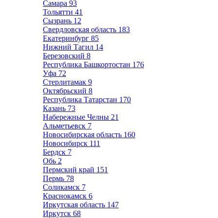
Самара
93
Тольятти
41
Сызрань
12
Свердловская область
183
Екатеринбург
85
Нижний Тагил
14
Березовский
8
Республика Башкортостан
176
Уфа
72
Стерлитамак
9
Октябрьский
8
Республика Татарстан
170
Казань
73
Набережные Челны
21
Альметьевск
7
Новосибирская область
160
Новосибирск
111
Бердск
7
Обь
2
Пермский край
151
Пермь
78
Соликамск
7
Краснокамск
6
Иркутская область
147
Иркутск
68