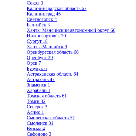
Сокол
3
Калининградская область
67
Калининград
46
Светлогорск
4
Балтийск
3
Ханты-Мансийский автономный округ
66
Нижневартовск
20
Сургут
18
Ханты-Мансийск
9
Оренбургская область
66
Оренбург
29
Орск
7
Бузулук
6
Астраханская область
64
Астрахань
47
Знаменск
1
Харабали
1
Томская область
61
Томск
42
Северск
3
Асино
1
Смоленская область
57
Смоленск
31
Вязьма
4
Сафоново
3