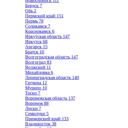
Новосибирск
111
Бердск
7
Обь
2
Пермский край
151
Пермь
78
Соликамск
7
Краснокамск
6
Иркутская область
147
Иркутск
68
Ангарск
15
Братск
10
Волгоградская область
147
Волгоград
83
Волжский
11
Михайловка
6
Ленинградская область
140
Гатчина
12
Мурино
10
Тосно
7
Воронежская область
137
Воронеж
88
Лиски
7
Семилуки
5
Приморский край
133
Владивосток
38