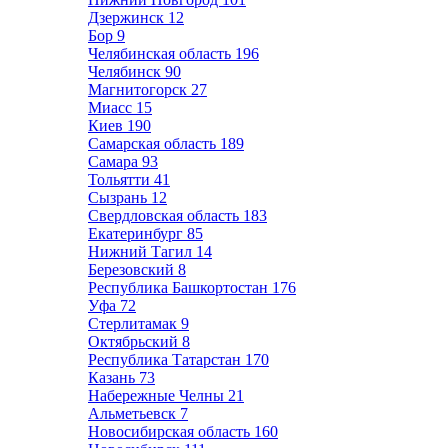
Дзержинск
12
Бор
9
Челябинская область
196
Челябинск
90
Магнитогорск
27
Миасс
15
Киев
190
Самарская область
189
Самара
93
Тольятти
41
Сызрань
12
Свердловская область
183
Екатеринбург
85
Нижний Тагил
14
Березовский
8
Республика Башкортостан
176
Уфа
72
Стерлитамак
9
Октябрьский
8
Республика Татарстан
170
Казань
73
Набережные Челны
21
Альметьевск
7
Новосибирская область
160