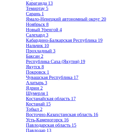
Караганда
13
Темиртау
5
Сарань
1
Ямало-Ненецкий автономный округ
20
Ноябрьск
8
Новый Уренгой
4
Салехард
3
Кабардино-Балкарская Республика
19
Нальчик
10
Прохладный
3
Баксан
2
Республика Саха (Якутия)
19
Якутск
8
Покровск
1
Чувашская Республика
17
Алатырь
3
Ядрин
2
Шумерля
1
Костанайская область
17
Костанай
15
Тобыл
2
Восточно-Казахстанская область
16
Усть-Каменогорск
16
Павлодарская область
15
Павлодар
13