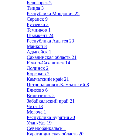
Белогорск
5
Тында
3
Республика Мордовия
25
Саранск
9
Рузаевка
2
Темников
1
Шымкент
24
Республика Адыгея
23
Майкоп
8
Адыгейск
1
Сахалинская область
21
Южно-Сахалинск
14
Долинск
2
Корсаков
2
Камчатский край
21
Петропавловск-Камчатский
8
Елизово
6
Вилючинск
2
Забайкальский край
21
Чита
18
Могоча
1
Республика Бурятия
20
Улан-Удэ
19
Северобайкальск
1
Карагандинская область
20