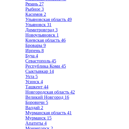
Рязань
27
Рыбное
3
Касимов
2
Ульяновская область
49
Ульяновск
31
Димитровград
3
Новоульяновск
1
Киевская область
46
Бровары
9
Ирпень
8
Буча
4
Севастополь
45
Республика Коми
45
Сыктывкар
14
Ухта
5
Усинск
4
Ташкент
44
Новгородская область
42
Великий Новгород
16
Боровичи
5
Валдай
2
Мурманская область
41
Мурманск
15
Апатиты
4
Мончегорск
2