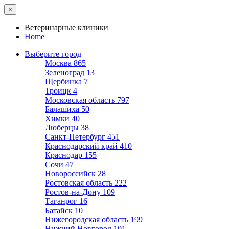
×
Ветеринарные клиники
Home
Выберите город
Москва
865
Зеленоград
13
Щербинка
7
Троицк
4
Московская область
797
Балашиха
50
Химки
40
Люберцы
38
Санкт-Петербург
451
Краснодарский край
410
Краснодар
155
Сочи
47
Новороссийск
28
Ростовская область
222
Ростов-на-Дону
109
Таганрог
16
Батайск
10
Нижегородская область
199
Нижний Новгород
101