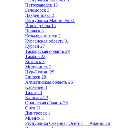
Петрозаводск
13
Беломорск
3
Лахденпохья
2
Республика Марий Эл
31
Йошкар-Ола
15
Волжск
3
Козьмодемьянск
2
Курганская область
31
Курган
27
Тамбовская область
29
Тамбов
22
Котовск
3
Мичуринск
2
Нур-Султан
29
Бишкек
28
Алматинская область
26
Каскелен
3
Талгар
3
Капшагай
3
Орловская область
26
Орел
21
Дмитровск
1
Мценск
1
Республика Северная Осетия — Алания
26