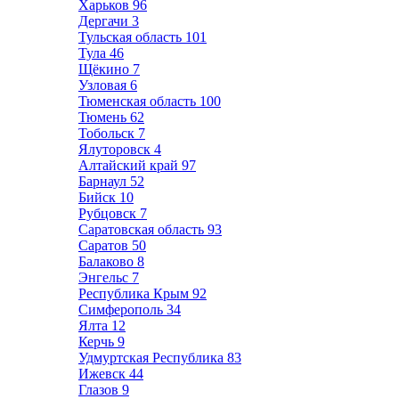
Харьков
96
Дергачи
3
Тульская область
101
Тула
46
Щёкино
7
Узловая
6
Тюменская область
100
Тюмень
62
Тобольск
7
Ялуторовск
4
Алтайский край
97
Барнаул
52
Бийск
10
Рубцовск
7
Саратовская область
93
Саратов
50
Балаково
8
Энгельс
7
Республика Крым
92
Симферополь
34
Ялта
12
Керчь
9
Удмуртская Республика
83
Ижевск
44
Глазов
9