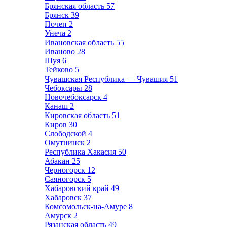
Брянская область
57
Брянск
39
Почеп
2
Унеча
2
Ивановская область
55
Иваново
28
Шуя
6
Тейково
5
Чувашская Республика — Чувашия
51
Чебоксары
28
Новочебоксарск
4
Канаш
2
Кировская область
51
Киров
30
Слободской
4
Омутнинск
2
Республика Хакасия
50
Абакан
25
Черногорск
12
Саяногорск
5
Хабаровский край
49
Хабаровск
37
Комсомольск-на-Амуре
8
Амурск
2
Рязанская область
49