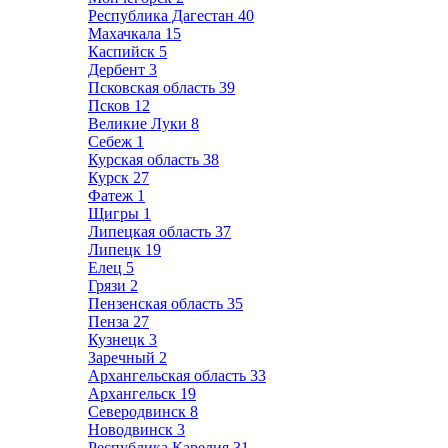
Республика Дагестан
40
Махачкала
15
Каспийск
5
Дербент
3
Псковская область
39
Псков
12
Великие Луки
8
Себеж
1
Курская область
38
Курск
27
Фатеж
1
Щигры
1
Липецкая область
37
Липецк
19
Елец
5
Грязи
2
Пензенская область
35
Пенза
27
Кузнецк
3
Заречный
2
Архангельская область
33
Архангельск
19
Северодвинск
8
Новодвинск
3
Республика Карелия
31