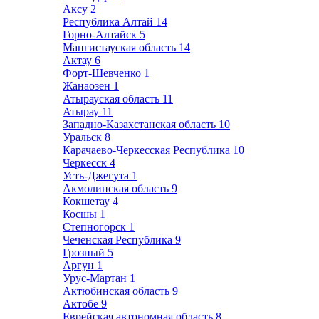
Аксу
2
Республика Алтай
14
Горно-Алтайск
5
Мангистауская область
14
Актау
6
Форт-Шевченко
1
Жанаозен
1
Атырауская область
11
Атырау
11
Западно-Казахстанская область
10
Уральск
8
Карачаево-Черкесская Республика
10
Черкесск
4
Усть-Джегута
1
Акмолинская область
9
Кокшетау
4
Косшы
1
Степногорск
1
Чеченская Республика
9
Грозный
5
Аргун
1
Урус-Мартан
1
Актюбинская область
9
Актобе
9
Еврейская автономная область
8