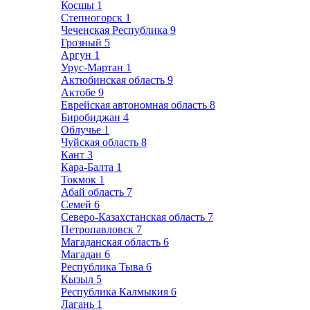
Косшы
1
Степногорск
1
Чеченская Республика
9
Грозный
5
Аргун
1
Урус-Мартан
1
Актюбинская область
9
Актобе
9
Еврейская автономная область
8
Биробиджан
4
Облучье
1
Чуйская область
8
Кант
3
Кара-Балта
1
Токмок
1
Абай область
7
Семей
6
Северо-Казахстанская область
7
Петропавловск
7
Магаданская область
6
Магадан
6
Республика Тыва
6
Кызыл
5
Республика Калмыкия
6
Лагань
1