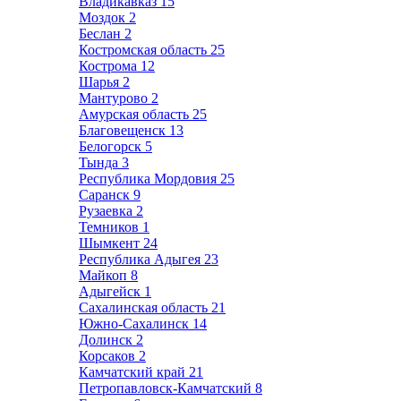
Владикавказ
15
Моздок
2
Беслан
2
Костромская область
25
Кострома
12
Шарья
2
Мантурово
2
Амурская область
25
Благовещенск
13
Белогорск
5
Тында
3
Республика Мордовия
25
Саранск
9
Рузаевка
2
Темников
1
Шымкент
24
Республика Адыгея
23
Майкоп
8
Адыгейск
1
Сахалинская область
21
Южно-Сахалинск
14
Долинск
2
Корсаков
2
Камчатский край
21
Петропавловск-Камчатский
8