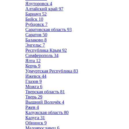
Ялуторовск
4
Алтайский край
97
Барнаул
52
Бийск
10
Рубцовск
7
Саратовская область
93
Саратов
50
Балаково
8
Энгельс
7
Республика Крым
92
Симферополь
34
Ялта
12
Керчь
9
Удмуртская Республика
83
Ижевск
44
Глазов
9
Можга
6
Тверская область
81
Тверь
29
Вышний Волочёк
4
Ржев
4
Калужская область
80
Калуга
31
Обнинск
9
Малоярославец
6