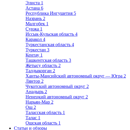
Элиста
1
Астана
6
Республика Ингушетия
5
Назрань
2
Малгобек
1
Сунжа
1
Иссык-Кульская область
4
Каракол
4
Туркестанская область
4
Туркестан
3
Кентау
1
Ташкентская область
3
Жетысу область
2
Талдыкорган
2
Ханты-Мансийский автономный округ — Югра
2
Лянтор
2
Чукотский автономный округ
2
Анадырь
2
Ненецкий автономный округ
2
Нарьян-Мар
2
Ош
2
Таласская область
1
Талас
1
Ошская область
1
Статьи и обзоры