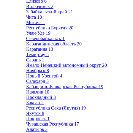
Елизово
6
Вилючинск
2
Забайкальский край
21
Чита
18
Могоча
1
Республика Бурятия
20
Улан-Удэ
19
Северобайкальск
1
Карагандинская область
20
Караганда
13
Темиртау
5
Сарань
1
Ямало-Ненецкий автономный округ
20
Ноябрьск
8
Новый Уренгой
4
Салехард
3
Кабардино-Балкарская Республика
19
Нальчик
10
Прохладный
3
Баксан
2
Республика Саха (Якутия)
19
Якутск
8
Покровск
1
Чувашская Республика
17
Алатырь
3