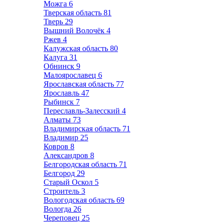
Можга
6
Тверская область
81
Тверь
29
Вышний Волочёк
4
Ржев
4
Калужская область
80
Калуга
31
Обнинск
9
Малоярославец
6
Ярославская область
77
Ярославль
47
Рыбинск
7
Переславль-Залесский
4
Алматы
73
Владимирская область
71
Владимир
25
Ковров
8
Александров
8
Белгородская область
71
Белгород
29
Старый Оскол
5
Строитель
3
Вологодская область
69
Вологда
26
Череповец
25