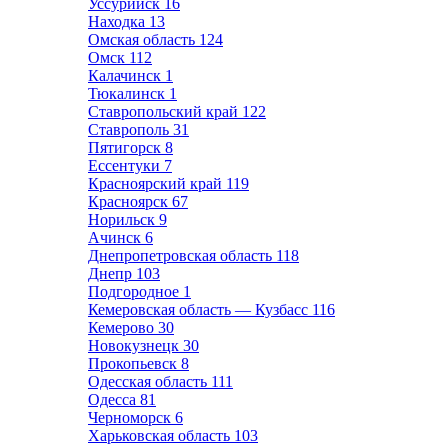
Уссурийск
16
Находка
13
Омская область
124
Омск
112
Калачинск
1
Тюкалинск
1
Ставропольский край
122
Ставрополь
31
Пятигорск
8
Ессентуки
7
Красноярский край
119
Красноярск
67
Норильск
9
Ачинск
6
Днепропетровская область
118
Днепр
103
Подгородное
1
Кемеровская область — Кузбасс
116
Кемерово
30
Новокузнецк
30
Прокопьевск
8
Одесская область
111
Одесса
81
Черноморск
6
Харьковская область
103