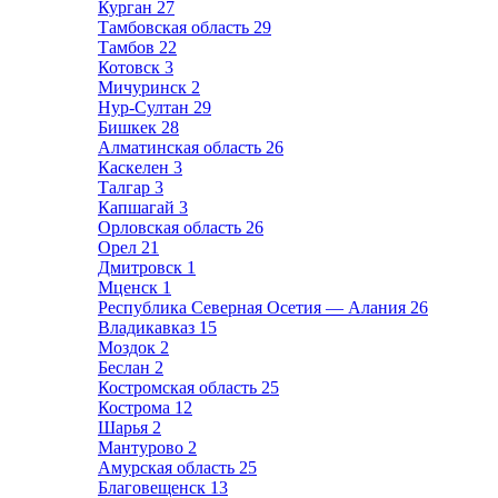
Курган
27
Тамбовская область
29
Тамбов
22
Котовск
3
Мичуринск
2
Нур-Султан
29
Бишкек
28
Алматинская область
26
Каскелен
3
Талгар
3
Капшагай
3
Орловская область
26
Орел
21
Дмитровск
1
Мценск
1
Республика Северная Осетия — Алания
26
Владикавказ
15
Моздок
2
Беслан
2
Костромская область
25
Кострома
12
Шарья
2
Мантурово
2
Амурская область
25
Благовещенск
13