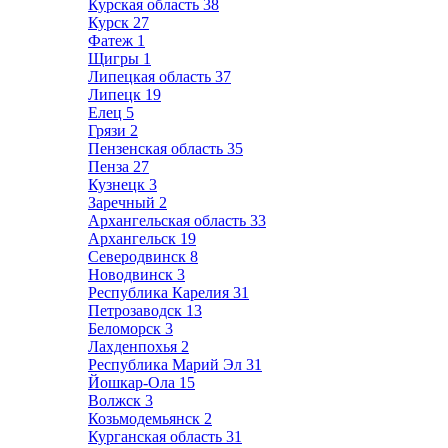
Курская область
38
Курск
27
Фатеж
1
Щигры
1
Липецкая область
37
Липецк
19
Елец
5
Грязи
2
Пензенская область
35
Пенза
27
Кузнецк
3
Заречный
2
Архангельская область
33
Архангельск
19
Северодвинск
8
Новодвинск
3
Республика Карелия
31
Петрозаводск
13
Беломорск
3
Лахденпохья
2
Республика Марий Эл
31
Йошкар-Ола
15
Волжск
3
Козьмодемьянск
2
Курганская область
31