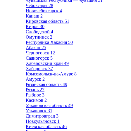
Чувашская Республика — Чувашия
51
Чебоксары
28
Новочебоксарск
4
Канаш
2
Кировская область
51
Киров
30
Слободской
4
Омутнинск
2
Республика Хакасия
50
Абакан
25
Черногорск
12
Саяногорск
5
Хабаровский край
49
Хабаровск
37
Комсомольск-на-Амуре
8
Амурск
2
Рязанская область
49
Рязань
27
Рыбное
3
Касимов
2
Ульяновская область
49
Ульяновск
31
Димитровград
3
Новоульяновск
1
Киевская область
46