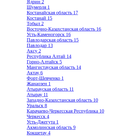
Ядрин
2
Шумерля
1
Костанайская область
17
Костанай
15
Тобыл
2
Восточно-Казахстанская область
16
Усть-Каменогорск
16
Павлодарская область
15
Павлодар
13
Аксу
2
Республика Алтай
14
Горно-Алтайск
5
Мангистауская область
14
Актау
6
Форт-Шевченко
1
Жанаозен
1
Атырауская область
11
Атырау
11
Западно-Казахстанская область
10
Уральск
8
Карачаево-Черкесская Республика
10
Черкесск
4
Усть-Джегута
1
Акмолинская область
9
Кокшетау
4