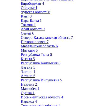
Биробиджан
4
Облучье
1
Чуйская область
8
Кант
3
Кара-Балта
1
Токмок
1
Абай область
7
Семей
6
Северо-Казахстанская область
7
Петропавловск
7
Магаданская область
6
Магадан
6
Республика Тыва
6
Кызыл
5
Республика Калмыкия
6
Лагань
1
Элиста
1
Астана
6
Республика Ингушетия
5
Назрань
2
Малгобек
1
Сунжа
1
Иссык-Кульская область
4
Каракол
4
Туркестанская область
4