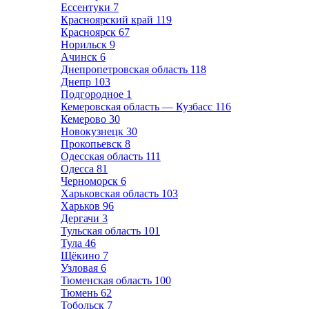
Ессентуки
7
Красноярский край
119
Красноярск
67
Норильск
9
Ачинск
6
Днепропетровская область
118
Днепр
103
Подгородное
1
Кемеровская область — Кузбасс
116
Кемерово
30
Новокузнецк
30
Прокопьевск
8
Одесская область
111
Одесса
81
Черноморск
6
Харьковская область
103
Харьков
96
Дергачи
3
Тульская область
101
Тула
46
Щёкино
7
Узловая
6
Тюменская область
100
Тюмень
62
Тобольск
7