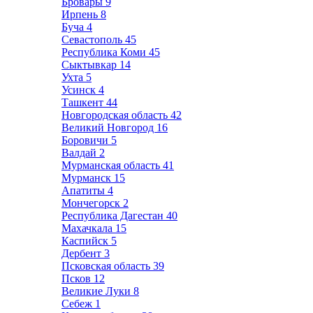
Бровары
9
Ирпень
8
Буча
4
Севастополь
45
Республика Коми
45
Сыктывкар
14
Ухта
5
Усинск
4
Ташкент
44
Новгородская область
42
Великий Новгород
16
Боровичи
5
Валдай
2
Мурманская область
41
Мурманск
15
Апатиты
4
Мончегорск
2
Республика Дагестан
40
Махачкала
15
Каспийск
5
Дербент
3
Псковская область
39
Псков
12
Великие Луки
8
Себеж
1