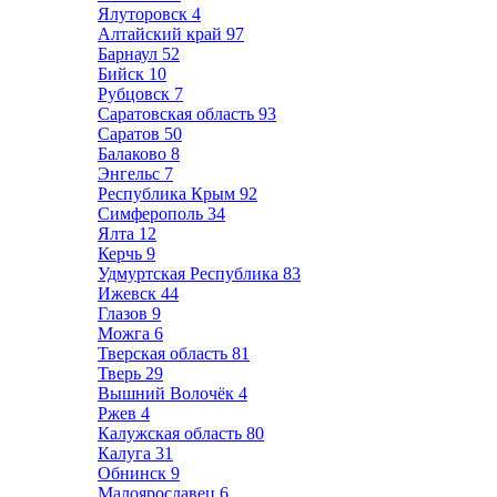
Ялуторовск
4
Алтайский край
97
Барнаул
52
Бийск
10
Рубцовск
7
Саратовская область
93
Саратов
50
Балаково
8
Энгельс
7
Республика Крым
92
Симферополь
34
Ялта
12
Керчь
9
Удмуртская Республика
83
Ижевск
44
Глазов
9
Можга
6
Тверская область
81
Тверь
29
Вышний Волочёк
4
Ржев
4
Калужская область
80
Калуга
31
Обнинск
9
Малоярославец
6