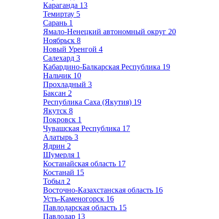
Караганда
13
Темиртау
5
Сарань
1
Ямало-Ненецкий автономный округ
20
Ноябрьск
8
Новый Уренгой
4
Салехард
3
Кабардино-Балкарская Республика
19
Нальчик
10
Прохладный
3
Баксан
2
Республика Саха (Якутия)
19
Якутск
8
Покровск
1
Чувашская Республика
17
Алатырь
3
Ядрин
2
Шумерля
1
Костанайская область
17
Костанай
15
Тобыл
2
Восточно-Казахстанская область
16
Усть-Каменогорск
16
Павлодарская область
15
Павлодар
13