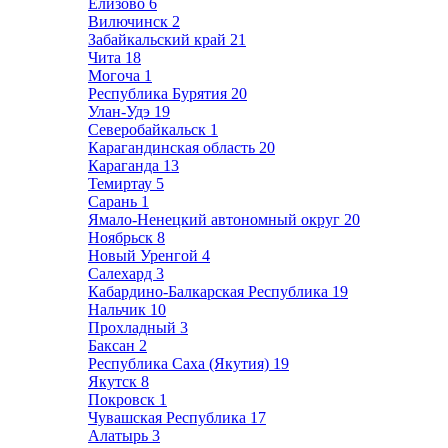
Елизово
6
Вилючинск
2
Забайкальский край
21
Чита
18
Могоча
1
Республика Бурятия
20
Улан-Удэ
19
Северобайкальск
1
Карагандинская область
20
Караганда
13
Темиртау
5
Сарань
1
Ямало-Ненецкий автономный округ
20
Ноябрьск
8
Новый Уренгой
4
Салехард
3
Кабардино-Балкарская Республика
19
Нальчик
10
Прохладный
3
Баксан
2
Республика Саха (Якутия)
19
Якутск
8
Покровск
1
Чувашская Республика
17
Алатырь
3