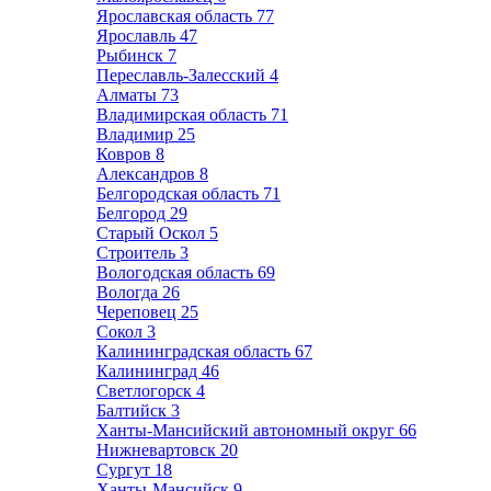
Ярославская область
77
Ярославль
47
Рыбинск
7
Переславль-Залесский
4
Алматы
73
Владимирская область
71
Владимир
25
Ковров
8
Александров
8
Белгородская область
71
Белгород
29
Старый Оскол
5
Строитель
3
Вологодская область
69
Вологда
26
Череповец
25
Сокол
3
Калининградская область
67
Калининград
46
Светлогорск
4
Балтийск
3
Ханты-Мансийский автономный округ
66
Нижневартовск
20
Сургут
18
Ханты-Мансийск
9