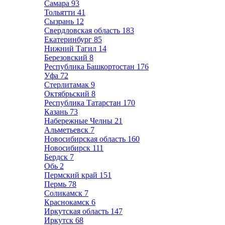
Самара
93
Тольятти
41
Сызрань
12
Свердловская область
183
Екатеринбург
85
Нижний Тагил
14
Березовский
8
Республика Башкортостан
176
Уфа
72
Стерлитамак
9
Октябрьский
8
Республика Татарстан
170
Казань
73
Набережные Челны
21
Альметьевск
7
Новосибирская область
160
Новосибирск
111
Бердск
7
Обь
2
Пермский край
151
Пермь
78
Соликамск
7
Краснокамск
6
Иркутская область
147
Иркутск
68