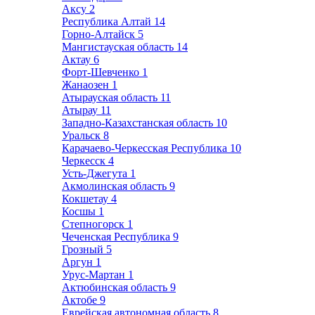
Аксу
2
Республика Алтай
14
Горно-Алтайск
5
Мангистауская область
14
Актау
6
Форт-Шевченко
1
Жанаозен
1
Атырауская область
11
Атырау
11
Западно-Казахстанская область
10
Уральск
8
Карачаево-Черкесская Республика
10
Черкесск
4
Усть-Джегута
1
Акмолинская область
9
Кокшетау
4
Косшы
1
Степногорск
1
Чеченская Республика
9
Грозный
5
Аргун
1
Урус-Мартан
1
Актюбинская область
9
Актобе
9
Еврейская автономная область
8