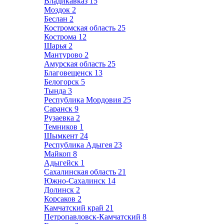
Владикавказ
15
Моздок
2
Беслан
2
Костромская область
25
Кострома
12
Шарья
2
Мантурово
2
Амурская область
25
Благовещенск
13
Белогорск
5
Тында
3
Республика Мордовия
25
Саранск
9
Рузаевка
2
Темников
1
Шымкент
24
Республика Адыгея
23
Майкоп
8
Адыгейск
1
Сахалинская область
21
Южно-Сахалинск
14
Долинск
2
Корсаков
2
Камчатский край
21
Петропавловск-Камчатский
8