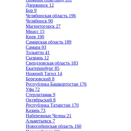
Дзержинск
12
Бор
9
Челябинская область
196
Челябинск
90
Магнитогорск
27
Миасс
15
Киев
190
Самарская область
189
Самара
93
Тольятти
41
Сызрань
12
Свердловская область
183
Екатеринбург
85
Нижний Тагил
14
Березовский
8
Республика Башкортостан
176
Уфа
72
Стерлитамак
9
Октябрьский
8
Республика Татарстан
170
Казань
73
Набережные Челны
21
Альметьевск
7
Новосибирская область
160