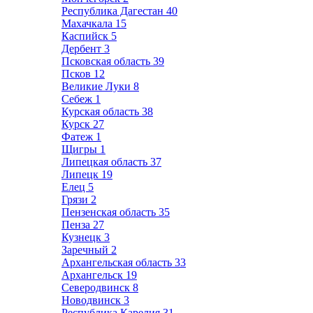
Республика Дагестан
40
Махачкала
15
Каспийск
5
Дербент
3
Псковская область
39
Псков
12
Великие Луки
8
Себеж
1
Курская область
38
Курск
27
Фатеж
1
Щигры
1
Липецкая область
37
Липецк
19
Елец
5
Грязи
2
Пензенская область
35
Пенза
27
Кузнецк
3
Заречный
2
Архангельская область
33
Архангельск
19
Северодвинск
8
Новодвинск
3
Республика Карелия
31