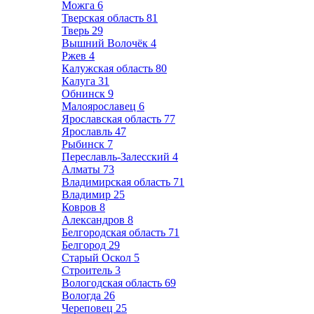
Можга
6
Тверская область
81
Тверь
29
Вышний Волочёк
4
Ржев
4
Калужская область
80
Калуга
31
Обнинск
9
Малоярославец
6
Ярославская область
77
Ярославль
47
Рыбинск
7
Переславль-Залесский
4
Алматы
73
Владимирская область
71
Владимир
25
Ковров
8
Александров
8
Белгородская область
71
Белгород
29
Старый Оскол
5
Строитель
3
Вологодская область
69
Вологда
26
Череповец
25