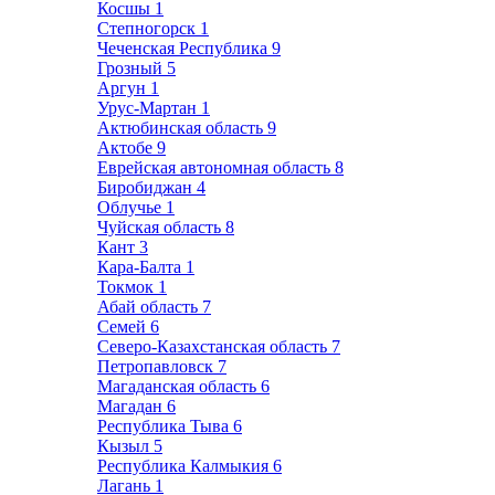
Косшы
1
Степногорск
1
Чеченская Республика
9
Грозный
5
Аргун
1
Урус-Мартан
1
Актюбинская область
9
Актобе
9
Еврейская автономная область
8
Биробиджан
4
Облучье
1
Чуйская область
8
Кант
3
Кара-Балта
1
Токмок
1
Абай область
7
Семей
6
Северо-Казахстанская область
7
Петропавловск
7
Магаданская область
6
Магадан
6
Республика Тыва
6
Кызыл
5
Республика Калмыкия
6
Лагань
1