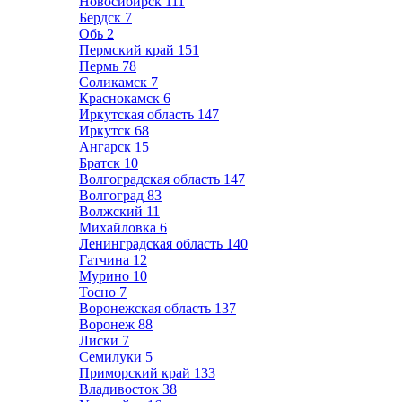
Новосибирск
111
Бердск
7
Обь
2
Пермский край
151
Пермь
78
Соликамск
7
Краснокамск
6
Иркутская область
147
Иркутск
68
Ангарск
15
Братск
10
Волгоградская область
147
Волгоград
83
Волжский
11
Михайловка
6
Ленинградская область
140
Гатчина
12
Мурино
10
Тосно
7
Воронежская область
137
Воронеж
88
Лиски
7
Семилуки
5
Приморский край
133
Владивосток
38