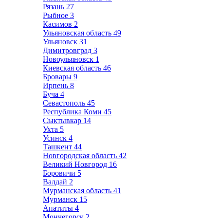
Рязань
27
Рыбное
3
Касимов
2
Ульяновская область
49
Ульяновск
31
Димитровград
3
Новоульяновск
1
Киевская область
46
Бровары
9
Ирпень
8
Буча
4
Севастополь
45
Республика Коми
45
Сыктывкар
14
Ухта
5
Усинск
4
Ташкент
44
Новгородская область
42
Великий Новгород
16
Боровичи
5
Валдай
2
Мурманская область
41
Мурманск
15
Апатиты
4
Мончегорск
2