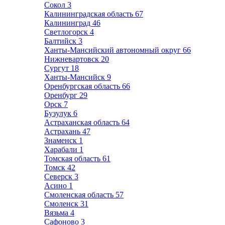
Сокол
3
Калининградская область
67
Калининград
46
Светлогорск
4
Балтийск
3
Ханты-Мансийский автономный округ
66
Нижневартовск
20
Сургут
18
Ханты-Мансийск
9
Оренбургская область
66
Оренбург
29
Орск
7
Бузулук
6
Астраханская область
64
Астрахань
47
Знаменск
1
Харабали
1
Томская область
61
Томск
42
Северск
3
Асино
1
Смоленская область
57
Смоленск
31
Вязьма
4
Сафоново
3