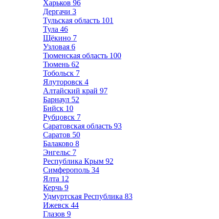
Харьков
96
Дергачи
3
Тульская область
101
Тула
46
Щёкино
7
Узловая
6
Тюменская область
100
Тюмень
62
Тобольск
7
Ялуторовск
4
Алтайский край
97
Барнаул
52
Бийск
10
Рубцовск
7
Саратовская область
93
Саратов
50
Балаково
8
Энгельс
7
Республика Крым
92
Симферополь
34
Ялта
12
Керчь
9
Удмуртская Республика
83
Ижевск
44
Глазов
9