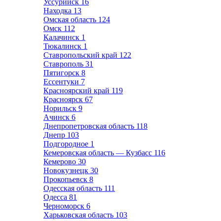
Уссурийск
16
Находка
13
Омская область
124
Омск
112
Калачинск
1
Тюкалинск
1
Ставропольский край
122
Ставрополь
31
Пятигорск
8
Ессентуки
7
Красноярский край
119
Красноярск
67
Норильск
9
Ачинск
6
Днепропетровская область
118
Днепр
103
Подгородное
1
Кемеровская область — Кузбасс
116
Кемерово
30
Новокузнецк
30
Прокопьевск
8
Одесская область
111
Одесса
81
Черноморск
6
Харьковская область
103