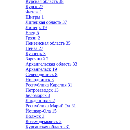
Курская область
38
Курск
27
Фатеж
1
Щигры
1
Липецкая область
37
Липецк
19
Елец
5
Грязи
2
Пензенская область
35
Пенза
27
Кузнецк
3
Заречный
2
Архангельская область
33
Архангельск
19
Северодвинск
8
Новодвинск
3
Республика Карелия
31
Петрозаводск
13
Беломорск
3
Лахденпохья
2
Республика Марий Эл
31
Йошкар-Ола
15
Волжск
3
Козьмодемьянск
2
Курганская область
31