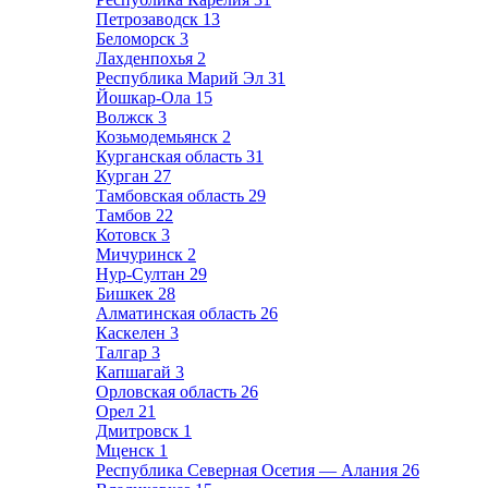
Петрозаводск
13
Беломорск
3
Лахденпохья
2
Республика Марий Эл
31
Йошкар-Ола
15
Волжск
3
Козьмодемьянск
2
Курганская область
31
Курган
27
Тамбовская область
29
Тамбов
22
Котовск
3
Мичуринск
2
Нур-Султан
29
Бишкек
28
Алматинская область
26
Каскелен
3
Талгар
3
Капшагай
3
Орловская область
26
Орел
21
Дмитровск
1
Мценск
1
Республика Северная Осетия — Алания
26