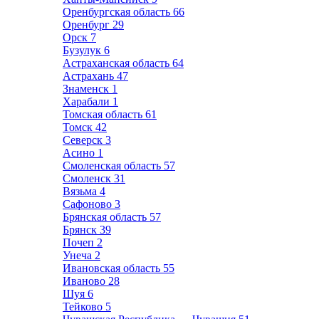
Оренбургская область
66
Оренбург
29
Орск
7
Бузулук
6
Астраханская область
64
Астрахань
47
Знаменск
1
Харабали
1
Томская область
61
Томск
42
Северск
3
Асино
1
Смоленская область
57
Смоленск
31
Вязьма
4
Сафоново
3
Брянская область
57
Брянск
39
Почеп
2
Унеча
2
Ивановская область
55
Иваново
28
Шуя
6
Тейково
5