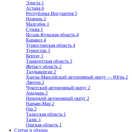
Элиста
1
Астана
6
Республика Ингушетия
5
Назрань
2
Малгобек
1
Сунжа
1
Иссык-Кульская область
4
Каракол
4
Туркестанская область
4
Туркестан
3
Кентау
1
Ташкентская область
3
Жетысу область
2
Талдыкорган
2
Ханты-Мансийский автономный округ — Югра
2
Лянтор
2
Чукотский автономный округ
2
Анадырь
2
Ненецкий автономный округ
2
Нарьян-Мар
2
Ош
2
Таласская область
1
Талас
1
Ошская область
1
Статьи и обзоры