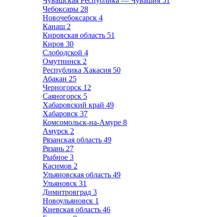
Чувашская Республика — Чувашия
51
Чебоксары
28
Новочебоксарск
4
Канаш
2
Кировская область
51
Киров
30
Слободской
4
Омутнинск
2
Республика Хакасия
50
Абакан
25
Черногорск
12
Саяногорск
5
Хабаровский край
49
Хабаровск
37
Комсомольск-на-Амуре
8
Амурск
2
Рязанская область
49
Рязань
27
Рыбное
3
Касимов
2
Ульяновская область
49
Ульяновск
31
Димитровград
3
Новоульяновск
1
Киевская область
46