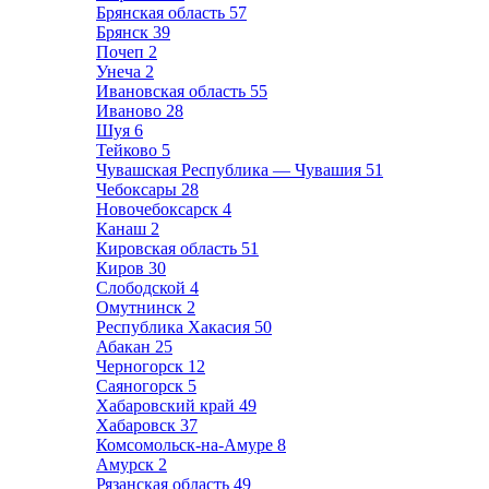
Брянская область
57
Брянск
39
Почеп
2
Унеча
2
Ивановская область
55
Иваново
28
Шуя
6
Тейково
5
Чувашская Республика — Чувашия
51
Чебоксары
28
Новочебоксарск
4
Канаш
2
Кировская область
51
Киров
30
Слободской
4
Омутнинск
2
Республика Хакасия
50
Абакан
25
Черногорск
12
Саяногорск
5
Хабаровский край
49
Хабаровск
37
Комсомольск-на-Амуре
8
Амурск
2
Рязанская область
49