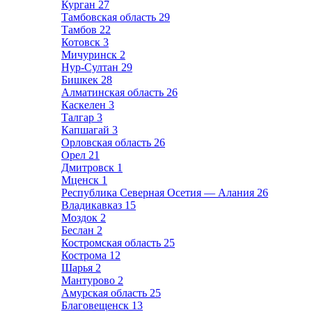
Курган
27
Тамбовская область
29
Тамбов
22
Котовск
3
Мичуринск
2
Нур-Султан
29
Бишкек
28
Алматинская область
26
Каскелен
3
Талгар
3
Капшагай
3
Орловская область
26
Орел
21
Дмитровск
1
Мценск
1
Республика Северная Осетия — Алания
26
Владикавказ
15
Моздок
2
Беслан
2
Костромская область
25
Кострома
12
Шарья
2
Мантурово
2
Амурская область
25
Благовещенск
13