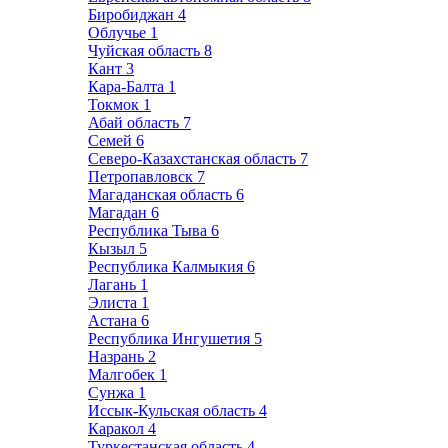
Биробиджан
4
Облучье
1
Чуйская область
8
Кант
3
Кара-Балта
1
Токмок
1
Абай область
7
Семей
6
Северо-Казахстанская область
7
Петропавловск
7
Магаданская область
6
Магадан
6
Республика Тыва
6
Кызыл
5
Республика Калмыкия
6
Лагань
1
Элиста
1
Астана
6
Республика Ингушетия
5
Назрань
2
Малгобек
1
Сунжа
1
Иссык-Кульская область
4
Каракол
4
Туркестанская область
4