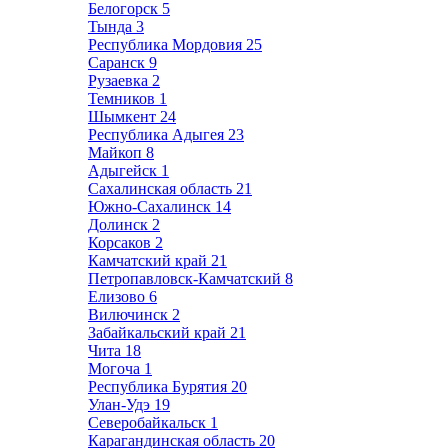
Белогорск
5
Тында
3
Республика Мордовия
25
Саранск
9
Рузаевка
2
Темников
1
Шымкент
24
Республика Адыгея
23
Майкоп
8
Адыгейск
1
Сахалинская область
21
Южно-Сахалинск
14
Долинск
2
Корсаков
2
Камчатский край
21
Петропавловск-Камчатский
8
Елизово
6
Вилючинск
2
Забайкальский край
21
Чита
18
Могоча
1
Республика Бурятия
20
Улан-Удэ
19
Северобайкальск
1
Карагандинская область
20