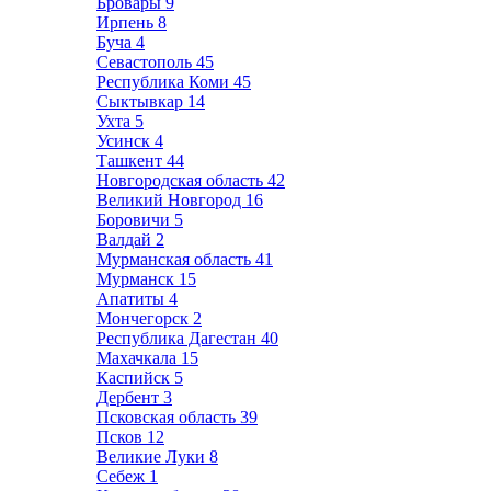
Бровары
9
Ирпень
8
Буча
4
Севастополь
45
Республика Коми
45
Сыктывкар
14
Ухта
5
Усинск
4
Ташкент
44
Новгородская область
42
Великий Новгород
16
Боровичи
5
Валдай
2
Мурманская область
41
Мурманск
15
Апатиты
4
Мончегорск
2
Республика Дагестан
40
Махачкала
15
Каспийск
5
Дербент
3
Псковская область
39
Псков
12
Великие Луки
8
Себеж
1