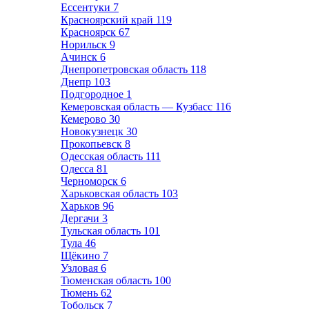
Ессентуки
7
Красноярский край
119
Красноярск
67
Норильск
9
Ачинск
6
Днепропетровская область
118
Днепр
103
Подгородное
1
Кемеровская область — Кузбасс
116
Кемерово
30
Новокузнецк
30
Прокопьевск
8
Одесская область
111
Одесса
81
Черноморск
6
Харьковская область
103
Харьков
96
Дергачи
3
Тульская область
101
Тула
46
Щёкино
7
Узловая
6
Тюменская область
100
Тюмень
62
Тобольск
7