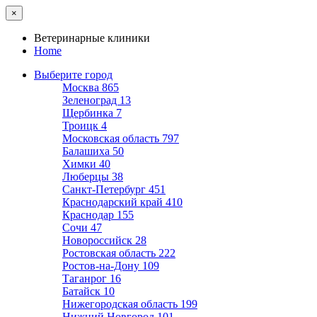
×
Ветеринарные клиники
Home
Выберите город
Москва
865
Зеленоград
13
Щербинка
7
Троицк
4
Московская область
797
Балашиха
50
Химки
40
Люберцы
38
Санкт-Петербург
451
Краснодарский край
410
Краснодар
155
Сочи
47
Новороссийск
28
Ростовская область
222
Ростов-на-Дону
109
Таганрог
16
Батайск
10
Нижегородская область
199
Нижний Новгород
101