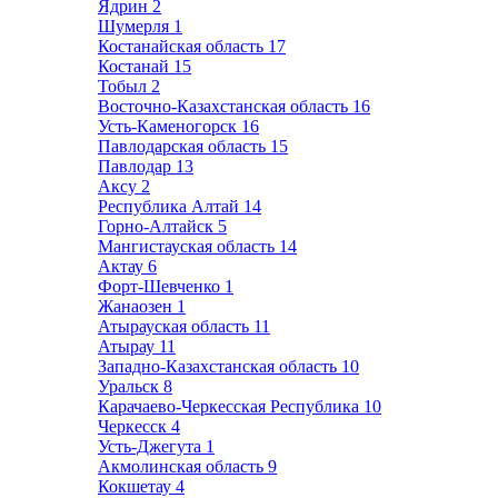
Ядрин
2
Шумерля
1
Костанайская область
17
Костанай
15
Тобыл
2
Восточно-Казахстанская область
16
Усть-Каменогорск
16
Павлодарская область
15
Павлодар
13
Аксу
2
Республика Алтай
14
Горно-Алтайск
5
Мангистауская область
14
Актау
6
Форт-Шевченко
1
Жанаозен
1
Атырауская область
11
Атырау
11
Западно-Казахстанская область
10
Уральск
8
Карачаево-Черкесская Республика
10
Черкесск
4
Усть-Джегута
1
Акмолинская область
9
Кокшетау
4