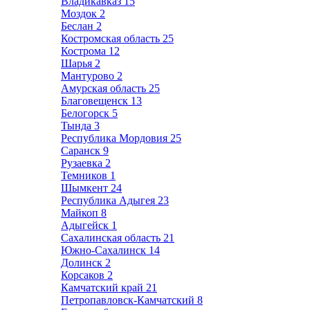
Владикавказ
15
Моздок
2
Беслан
2
Костромская область
25
Кострома
12
Шарья
2
Мантурово
2
Амурская область
25
Благовещенск
13
Белогорск
5
Тында
3
Республика Мордовия
25
Саранск
9
Рузаевка
2
Темников
1
Шымкент
24
Республика Адыгея
23
Майкоп
8
Адыгейск
1
Сахалинская область
21
Южно-Сахалинск
14
Долинск
2
Корсаков
2
Камчатский край
21
Петропавловск-Камчатский
8