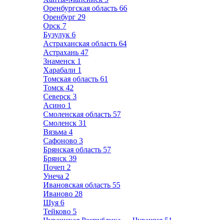
Оренбургская область
66
Оренбург
29
Орск
7
Бузулук
6
Астраханская область
64
Астрахань
47
Знаменск
1
Харабали
1
Томская область
61
Томск
42
Северск
3
Асино
1
Смоленская область
57
Смоленск
31
Вязьма
4
Сафоново
3
Брянская область
57
Брянск
39
Почеп
2
Унеча
2
Ивановская область
55
Иваново
28
Шуя
6
Тейково
5