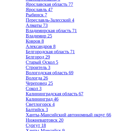
Ярославская область
77
Ярославль
47
Рыбинск
7
Переславль-Залесский
4
Алматы
73
Владимирская область
71
Владимир
25
Ковров
8
Александров
8
Белгородская область
71
Белгород
29
Старый Оскол
5
Строитель
3
Вологодская область
69
Вологда
26
Череповец
25
Сокол
3
Калининградская область
67
Калининград
46
Светлогорск
4
Балтийск
3
Ханты-Мансийский автономный округ
66
Нижневартовск
20
Сургут
18
Ханты-Мансийск
9