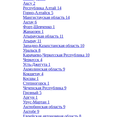
Аксу
2
Республика Алтай
14
Горно-Алтайск
5
Мангистауская область
14
Актау
6
Форт-Шевченко
1
Жанаозен
1
Атырауская область
11
Атырау
11
Западно-Казахстанская область
10
Уральск
8
Карачаево-Черкесская Республика
10
Черкесск
4
Усть-Джегута
1
Акмолинская область
9
Кокшетау
4
Косшы
1
Степногорск
1
Чеченская Республика
9
Грозный
5
Аргун
1
Урус-Мартан
1
Актюбинская область
9
Актобе
9
Еврейская автономная область
8