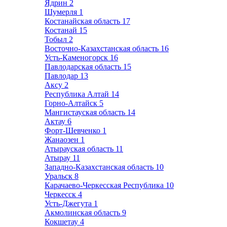
Ядрин
2
Шумерля
1
Костанайская область
17
Костанай
15
Тобыл
2
Восточно-Казахстанская область
16
Усть-Каменогорск
16
Павлодарская область
15
Павлодар
13
Аксу
2
Республика Алтай
14
Горно-Алтайск
5
Мангистауская область
14
Актау
6
Форт-Шевченко
1
Жанаозен
1
Атырауская область
11
Атырау
11
Западно-Казахстанская область
10
Уральск
8
Карачаево-Черкесская Республика
10
Черкесск
4
Усть-Джегута
1
Акмолинская область
9
Кокшетау
4