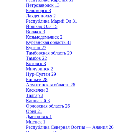
Петрозаводск
13
Беломорск
3
Лахденпохья
2
Республика Марий Эл
31
Йошкар-Ола
15
Волжск
3
Козьмодемьянск
2
Курганская область
31
Курган
27
Тамбовская область
29
Тамбов
22
Котовск
3
Мичуринск
2
Нур-Султан
29
Бишкек
28
Алматинская область
26
Каскелен
3
Талгар
3
Капшагай
3
Орловская область
26
Орел
21
Дмитровск
1
Мценск
1
Республика Северная Осетия — Алания
26