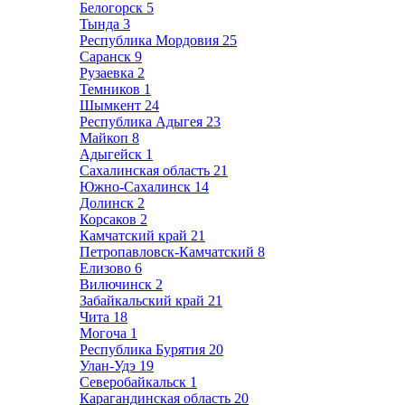
Белогорск
5
Тында
3
Республика Мордовия
25
Саранск
9
Рузаевка
2
Темников
1
Шымкент
24
Республика Адыгея
23
Майкоп
8
Адыгейск
1
Сахалинская область
21
Южно-Сахалинск
14
Долинск
2
Корсаков
2
Камчатский край
21
Петропавловск-Камчатский
8
Елизово
6
Вилючинск
2
Забайкальский край
21
Чита
18
Могоча
1
Республика Бурятия
20
Улан-Удэ
19
Северобайкальск
1
Карагандинская область
20