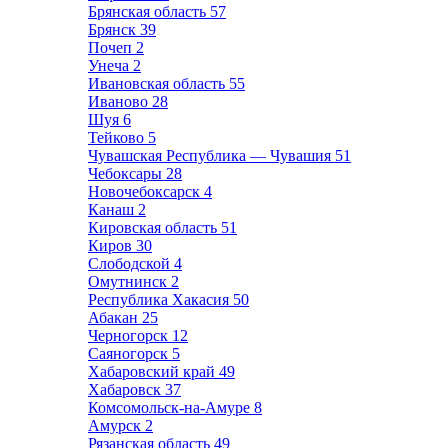
Брянская область
57
Брянск
39
Почеп
2
Унеча
2
Ивановская область
55
Иваново
28
Шуя
6
Тейково
5
Чувашская Республика — Чувашия
51
Чебоксары
28
Новочебоксарск
4
Канаш
2
Кировская область
51
Киров
30
Слободской
4
Омутнинск
2
Республика Хакасия
50
Абакан
25
Черногорск
12
Саяногорск
5
Хабаровский край
49
Хабаровск
37
Комсомольск-на-Амуре
8
Амурск
2
Рязанская область
49