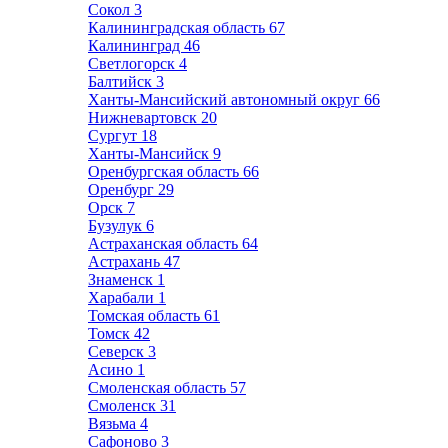
Сокол
3
Калининградская область
67
Калининград
46
Светлогорск
4
Балтийск
3
Ханты-Мансийский автономный округ
66
Нижневартовск
20
Сургут
18
Ханты-Мансийск
9
Оренбургская область
66
Оренбург
29
Орск
7
Бузулук
6
Астраханская область
64
Астрахань
47
Знаменск
1
Харабали
1
Томская область
61
Томск
42
Северск
3
Асино
1
Смоленская область
57
Смоленск
31
Вязьма
4
Сафоново
3