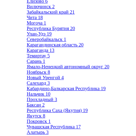
Елизово
6
Вилючинск
2
Забайкальский край
21
Чита
18
Могоча
1
Республика Бурятия
20
Улан-Удэ
19
Северобайкальск
1
Карагандинская область
20
Караганда
13
Темиртау
5
Сарань
1
Ямало-Ненецкий автономный округ
20
Ноябрьск
8
Новый Уренгой
4
Салехард
3
Кабардино-Балкарская Республика
19
Нальчик
10
Прохладный
3
Баксан
2
Республика Саха (Якутия)
19
Якутск
8
Покровск
1
Чувашская Республика
17
Алатырь
3