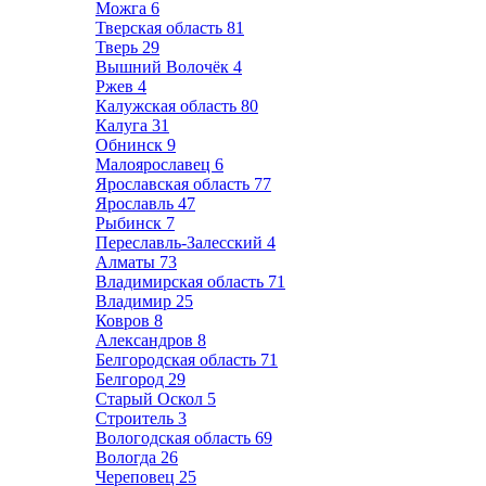
Можга
6
Тверская область
81
Тверь
29
Вышний Волочёк
4
Ржев
4
Калужская область
80
Калуга
31
Обнинск
9
Малоярославец
6
Ярославская область
77
Ярославль
47
Рыбинск
7
Переславль-Залесский
4
Алматы
73
Владимирская область
71
Владимир
25
Ковров
8
Александров
8
Белгородская область
71
Белгород
29
Старый Оскол
5
Строитель
3
Вологодская область
69
Вологда
26
Череповец
25