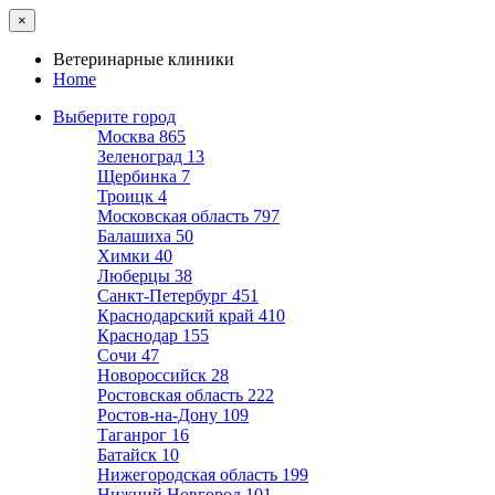
×
Ветеринарные клиники
Home
Выберите город
Москва
865
Зеленоград
13
Щербинка
7
Троицк
4
Московская область
797
Балашиха
50
Химки
40
Люберцы
38
Санкт-Петербург
451
Краснодарский край
410
Краснодар
155
Сочи
47
Новороссийск
28
Ростовская область
222
Ростов-на-Дону
109
Таганрог
16
Батайск
10
Нижегородская область
199
Нижний Новгород
101