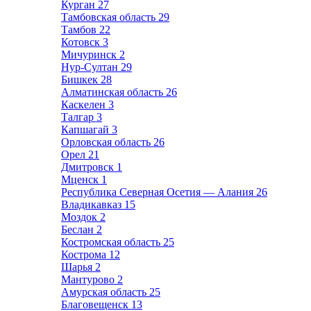
Курган
27
Тамбовская область
29
Тамбов
22
Котовск
3
Мичуринск
2
Нур-Султан
29
Бишкек
28
Алматинская область
26
Каскелен
3
Талгар
3
Капшагай
3
Орловская область
26
Орел
21
Дмитровск
1
Мценск
1
Республика Северная Осетия — Алания
26
Владикавказ
15
Моздок
2
Беслан
2
Костромская область
25
Кострома
12
Шарья
2
Мантурово
2
Амурская область
25
Благовещенск
13