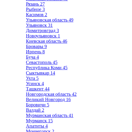
Рязань
27
Рыбное
3
Касимов
2
Ульяновская область
49
Ульяновск
31
Димитровград
3
Новоульяновск
1
Киевская область
46
Бровары
9
Ирпень
8
Буча
4
Севастополь
45
Республика Коми
45
Сыктывкар
14
Ухта
5
Усинск
4
Ташкент
44
Новгородская область
42
Великий Новгород
16
Боровичи
5
Валдай
2
Мурманская область
41
Мурманск
15
Апатиты
4
Мончегорск
2