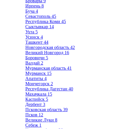
Бровары
9
Ирпень
8
Буча
4
Севастополь
45
Республика Коми
45
Сыктывкар
14
Ухта
5
Усинск
4
Ташкент
44
Новгородская область
42
Великий Новгород
16
Боровичи
5
Валдай
2
Мурманская область
41
Мурманск
15
Апатиты
4
Мончегорск
2
Республика Дагестан
40
Махачкала
15
Каспийск
5
Дербент
3
Псковская область
39
Псков
12
Великие Луки
8
Себеж
1