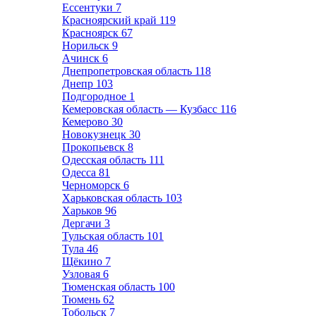
Ессентуки
7
Красноярский край
119
Красноярск
67
Норильск
9
Ачинск
6
Днепропетровская область
118
Днепр
103
Подгородное
1
Кемеровская область — Кузбасс
116
Кемерово
30
Новокузнецк
30
Прокопьевск
8
Одесская область
111
Одесса
81
Черноморск
6
Харьковская область
103
Харьков
96
Дергачи
3
Тульская область
101
Тула
46
Щёкино
7
Узловая
6
Тюменская область
100
Тюмень
62
Тобольск
7