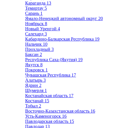
Караганда
13
Темиртау
5
Сарань
1
Ямало-Ненецкий автономный округ
20
Ноябрьск
8
Новый Уренгой
4
Салехард
3
Кабардино-Балкарская Республика
19
Нальчик
10
Прохладный
3
Баксан
2
Республика Саха (Якутия)
19
Якутск
8
Покровск
1
Чувашская Республика
17
Алатырь
3
Ядрин
2
Шумерля
1
Костанайская область
17
Костанай
15
Тобыл
2
Восточно-Казахстанская область
16
Усть-Каменогорск
16
Павлодарская область
15
Павлодар
13