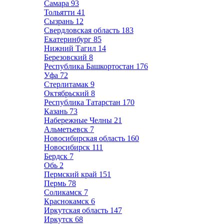
Самара
93
Тольятти
41
Сызрань
12
Свердловская область
183
Екатеринбург
85
Нижний Тагил
14
Березовский
8
Республика Башкортостан
176
Уфа
72
Стерлитамак
9
Октябрьский
8
Республика Татарстан
170
Казань
73
Набережные Челны
21
Альметьевск
7
Новосибирская область
160
Новосибирск
111
Бердск
7
Обь
2
Пермский край
151
Пермь
78
Соликамск
7
Краснокамск
6
Иркутская область
147
Иркутск
68