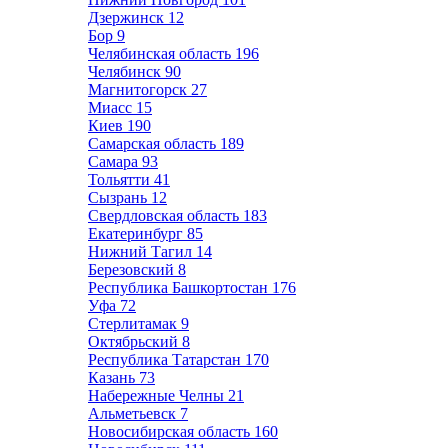
Дзержинск
12
Бор
9
Челябинская область
196
Челябинск
90
Магнитогорск
27
Миасс
15
Киев
190
Самарская область
189
Самара
93
Тольятти
41
Сызрань
12
Свердловская область
183
Екатеринбург
85
Нижний Тагил
14
Березовский
8
Республика Башкортостан
176
Уфа
72
Стерлитамак
9
Октябрьский
8
Республика Татарстан
170
Казань
73
Набережные Челны
21
Альметьевск
7
Новосибирская область
160