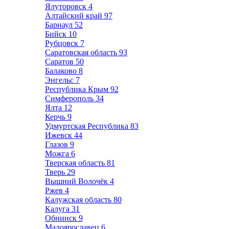
Ялуторовск
4
Алтайский край
97
Барнаул
52
Бийск
10
Рубцовск
7
Саратовская область
93
Саратов
50
Балаково
8
Энгельс
7
Республика Крым
92
Симферополь
34
Ялта
12
Керчь
9
Удмуртская Республика
83
Ижевск
44
Глазов
9
Можга
6
Тверская область
81
Тверь
29
Вышний Волочёк
4
Ржев
4
Калужская область
80
Калуга
31
Обнинск
9
Малоярославец
6