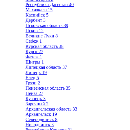
Республика Дагестан
40
Махачкала
15
Каспийск
5
Дербент
3
Псковская область
39
Псков
12
Великие Луки
8
Себеж
1
Курская область
38
Курск
27
Фатеж
1
Щигры
1
Липецкая область
37
Липецк
19
Елец
5
Грязи
2
Пензенская область
35
Пенза
27
Кузнецк
3
Заречный
2
Архангельская область
33
Архангельск
19
Северодвинск
8
Новодвинск
3
Республика Карелия
31