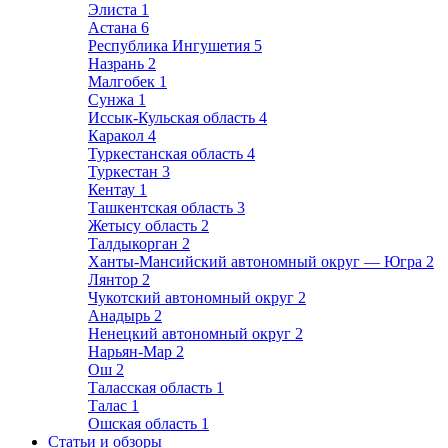
Элиста
1
Астана
6
Республика Ингушетия
5
Назрань
2
Малгобек
1
Сунжа
1
Иссык-Кульская область
4
Каракол
4
Туркестанская область
4
Туркестан
3
Кентау
1
Ташкентская область
3
Жетысу область
2
Талдыкорган
2
Ханты-Мансийский автономный округ — Югра
2
Лянтор
2
Чукотский автономный округ
2
Анадырь
2
Ненецкий автономный округ
2
Нарьян-Мар
2
Ош
2
Таласская область
1
Талас
1
Ошская область
1
Статьи и обзоры