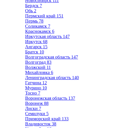
Новосибирск
111
Бердск
7
Обь
2
Пермский край
151
Пермь
78
Соликамск
7
Краснокамск
6
Иркутская область
147
Иркутск
68
Ангарск
15
Братск
10
Волгоградская область
147
Волгоград
83
Волжский
11
Михайловка
6
Ленинградская область
140
Гатчина
12
Мурино
10
Тосно
7
Воронежская область
137
Воронеж
88
Лиски
7
Семилуки
5
Приморский край
133
Владивосток
38