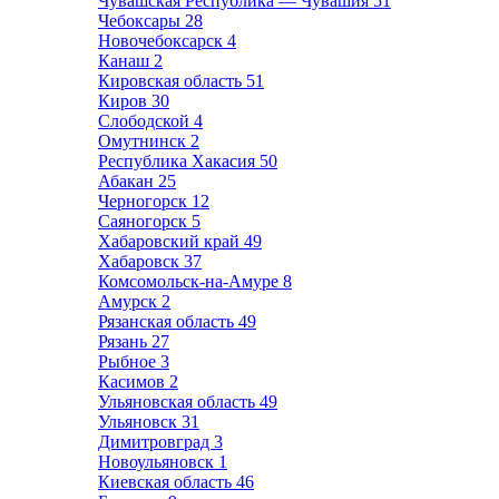
Чувашская Республика — Чувашия
51
Чебоксары
28
Новочебоксарск
4
Канаш
2
Кировская область
51
Киров
30
Слободской
4
Омутнинск
2
Республика Хакасия
50
Абакан
25
Черногорск
12
Саяногорск
5
Хабаровский край
49
Хабаровск
37
Комсомольск-на-Амуре
8
Амурск
2
Рязанская область
49
Рязань
27
Рыбное
3
Касимов
2
Ульяновская область
49
Ульяновск
31
Димитровград
3
Новоульяновск
1
Киевская область
46