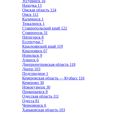
Уссурийск
16
Находка
13
Омская область
124
Омск
112
Калачинск
1
Тюкалинск
1
Ставропольский край
122
Ставрополь
31
Пятигорск
8
Ессентуки
7
Красноярский край
119
Красноярск
67
Норильск
9
Ачинск
6
Днепропетровская область
118
Днепр
103
Подгородное
1
Кемеровская область — Кузбасс
116
Кемерово
30
Новокузнецк
30
Прокопьевск
8
Одесская область
111
Одесса
81
Черноморск
6
Харьковская область
103