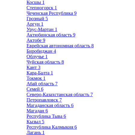
Косшы
1
Степногорск
1
Чеченская Республика
9
Грозный
5
Аргун
1
Урус-Мартан
1
Актюбинская область
9
Актобе
9
Еврейская автономная область
8
Биробиджан
4
Облучье
1
Чуйская область
8
Кант
3
Кара-Балта
1
Токмок
1
Абай область
7
Семей
6
Северо-Казахстанская область
7
Петропавловск
7
Магаданская область
6
Магадан
6
Республика Тыва
6
Кызыл
5
Республика Калмыкия
6
Лагань
1