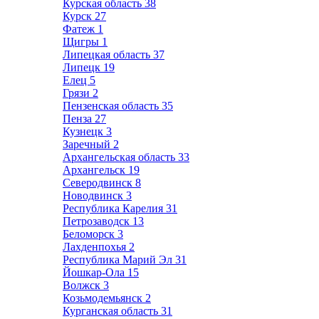
Курская область
38
Курск
27
Фатеж
1
Щигры
1
Липецкая область
37
Липецк
19
Елец
5
Грязи
2
Пензенская область
35
Пенза
27
Кузнецк
3
Заречный
2
Архангельская область
33
Архангельск
19
Северодвинск
8
Новодвинск
3
Республика Карелия
31
Петрозаводск
13
Беломорск
3
Лахденпохья
2
Республика Марий Эл
31
Йошкар-Ола
15
Волжск
3
Козьмодемьянск
2
Курганская область
31