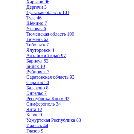
Харьков
96
Дергачи
3
Тульская область
101
Тула
46
Щёкино
7
Узловая
6
Тюменская область
100
Тюмень
62
Тобольск
7
Ялуторовск
4
Алтайский край
97
Барнаул
52
Бийск
10
Рубцовск
7
Саратовская область
93
Саратов
50
Балаково
8
Энгельс
7
Республика Крым
92
Симферополь
34
Ялта
12
Керчь
9
Удмуртская Республика
83
Ижевск
44
Глазов
9