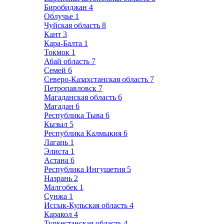
Биробиджан
4
Облучье
1
Чуйская область
8
Кант
3
Кара-Балта
1
Токмок
1
Абай область
7
Семей
6
Северо-Казахстанская область
7
Петропавловск
7
Магаданская область
6
Магадан
6
Республика Тыва
6
Кызыл
5
Республика Калмыкия
6
Лагань
1
Элиста
1
Астана
6
Республика Ингушетия
5
Назрань
2
Малгобек
1
Сунжа
1
Иссык-Кульская область
4
Каракол
4
Туркестанская область
4