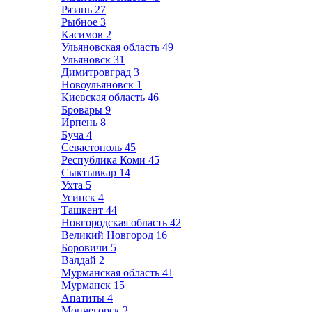
Рязань
27
Рыбное
3
Касимов
2
Ульяновская область
49
Ульяновск
31
Димитровград
3
Новоульяновск
1
Киевская область
46
Бровары
9
Ирпень
8
Буча
4
Севастополь
45
Республика Коми
45
Сыктывкар
14
Ухта
5
Усинск
4
Ташкент
44
Новгородская область
42
Великий Новгород
16
Боровичи
5
Валдай
2
Мурманская область
41
Мурманск
15
Апатиты
4
Мончегорск
2