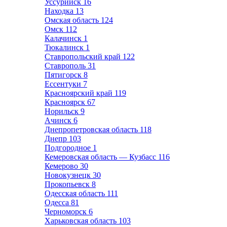
Уссурийск
16
Находка
13
Омская область
124
Омск
112
Калачинск
1
Тюкалинск
1
Ставропольский край
122
Ставрополь
31
Пятигорск
8
Ессентуки
7
Красноярский край
119
Красноярск
67
Норильск
9
Ачинск
6
Днепропетровская область
118
Днепр
103
Подгородное
1
Кемеровская область — Кузбасс
116
Кемерово
30
Новокузнецк
30
Прокопьевск
8
Одесская область
111
Одесса
81
Черноморск
6
Харьковская область
103