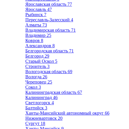
Ярославская область
77
Ярославль
47
Рыбинск
7
Переславль-Залесский
4
Алматы
73
Владимирская область
71
Владимир
25
Ковров
8
Александров
8
Белгородская область
71
Белгород
29
Старый Оскол
5
Строитель
3
Вологодская область
69
Вологда
26
Череповец
25
Сокол
3
Калининградская область
67
Калининград
46
Светлогорск
4
Балтийск
3
Ханты-Мансийский автономный округ
66
Нижневартовск
20
Сургут
18
Ханты-Мансийск
9