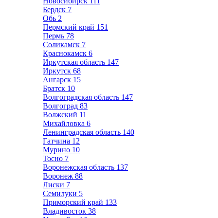
Новосибирск
111
Бердск
7
Обь
2
Пермский край
151
Пермь
78
Соликамск
7
Краснокамск
6
Иркутская область
147
Иркутск
68
Ангарск
15
Братск
10
Волгоградская область
147
Волгоград
83
Волжский
11
Михайловка
6
Ленинградская область
140
Гатчина
12
Мурино
10
Тосно
7
Воронежская область
137
Воронеж
88
Лиски
7
Семилуки
5
Приморский край
133
Владивосток
38