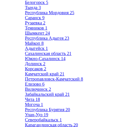
Белогорск
5
Тында
3
Республика Мордовия
25
Саранск
9
Рузаевка
2
Темников
1
Шымкент
24
Республика Адыгея
23
Майкоп
8
Адыгейск
1
Сахалинская область
21
Южно-Сахалинск
14
Долинск
2
Корсаков
2
Камчатский край
21
Петропавловск-Камчатский
8
Елизово
6
Вилючинск
2
Забайкальский край
21
Чита
18
Могоча
1
Республика Бурятия
20
Улан-Удэ
19
Северобайкальск
1
Карагандинская область
20