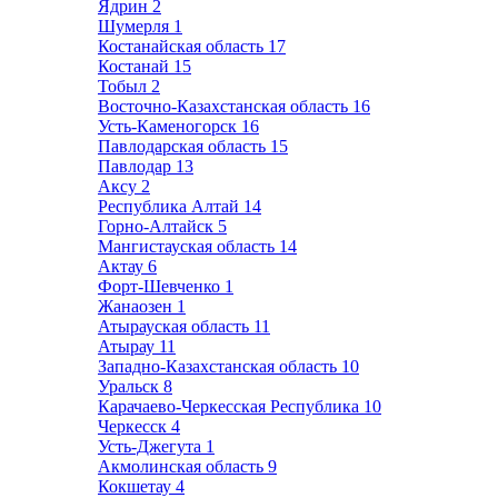
Ядрин
2
Шумерля
1
Костанайская область
17
Костанай
15
Тобыл
2
Восточно-Казахстанская область
16
Усть-Каменогорск
16
Павлодарская область
15
Павлодар
13
Аксу
2
Республика Алтай
14
Горно-Алтайск
5
Мангистауская область
14
Актау
6
Форт-Шевченко
1
Жанаозен
1
Атырауская область
11
Атырау
11
Западно-Казахстанская область
10
Уральск
8
Карачаево-Черкесская Республика
10
Черкесск
4
Усть-Джегута
1
Акмолинская область
9
Кокшетау
4