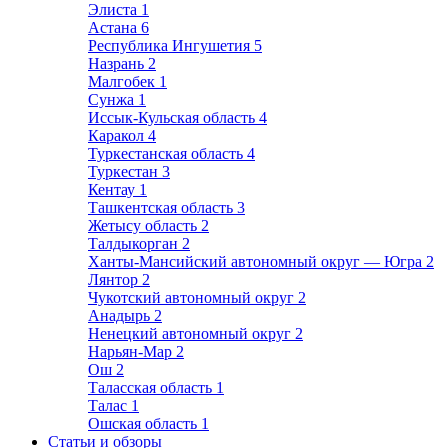
Элиста
1
Астана
6
Республика Ингушетия
5
Назрань
2
Малгобек
1
Сунжа
1
Иссык-Кульская область
4
Каракол
4
Туркестанская область
4
Туркестан
3
Кентау
1
Ташкентская область
3
Жетысу область
2
Талдыкорган
2
Ханты-Мансийский автономный округ — Югра
2
Лянтор
2
Чукотский автономный округ
2
Анадырь
2
Ненецкий автономный округ
2
Нарьян-Мар
2
Ош
2
Таласская область
1
Талас
1
Ошская область
1
Статьи и обзоры