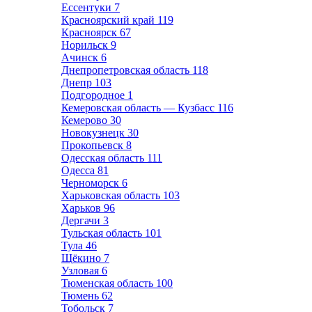
Ессентуки
7
Красноярский край
119
Красноярск
67
Норильск
9
Ачинск
6
Днепропетровская область
118
Днепр
103
Подгородное
1
Кемеровская область — Кузбасс
116
Кемерово
30
Новокузнецк
30
Прокопьевск
8
Одесская область
111
Одесса
81
Черноморск
6
Харьковская область
103
Харьков
96
Дергачи
3
Тульская область
101
Тула
46
Щёкино
7
Узловая
6
Тюменская область
100
Тюмень
62
Тобольск
7