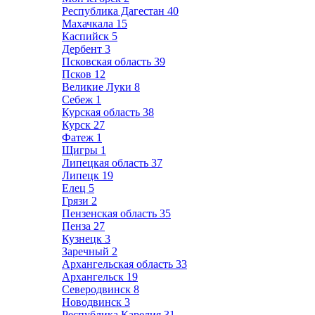
Республика Дагестан
40
Махачкала
15
Каспийск
5
Дербент
3
Псковская область
39
Псков
12
Великие Луки
8
Себеж
1
Курская область
38
Курск
27
Фатеж
1
Щигры
1
Липецкая область
37
Липецк
19
Елец
5
Грязи
2
Пензенская область
35
Пенза
27
Кузнецк
3
Заречный
2
Архангельская область
33
Архангельск
19
Северодвинск
8
Новодвинск
3
Республика Карелия
31