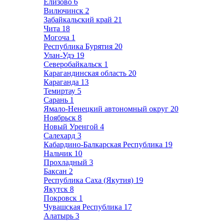
Елизово
6
Вилючинск
2
Забайкальский край
21
Чита
18
Могоча
1
Республика Бурятия
20
Улан-Удэ
19
Северобайкальск
1
Карагандинская область
20
Караганда
13
Темиртау
5
Сарань
1
Ямало-Ненецкий автономный округ
20
Ноябрьск
8
Новый Уренгой
4
Салехард
3
Кабардино-Балкарская Республика
19
Нальчик
10
Прохладный
3
Баксан
2
Республика Саха (Якутия)
19
Якутск
8
Покровск
1
Чувашская Республика
17
Алатырь
3