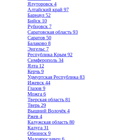
Ялуторовск
4
Алтайский край
97
Барнаул
52
Бийск
10
Рубцовск
7
Саратовская область
93
Саратов
50
Балаково
8
Энгельс
7
Республика Крым
92
Симферополь
34
Ялта
12
Керчь
9
Удмуртская Республика
83
Ижевск
44
Глазов
9
Можга
6
Тверская область
81
Тверь
29
Вышний Волочёк
4
Ржев
4
Калужская область
80
Калуга
31
Обнинск
9
Малоярославец
6