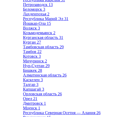
Петрозаводск
13
Беломорск
3
Лахденпохья
2
Республика Марий Эл
31
Йошкар-Ола
15
Волжск
3
Козьмодемьянск
2
Курганская область
31
Курган
27
Тамбовская область
29
Тамбов
22
Котовск
3
Мичуринск
2
Нур-Султан
29
Бишкек
28
Алматинская область
26
Каскелен
3
Талгар
3
Капшагай
3
Орловская область
26
Орел
21
Дмитровск
1
Мценск
1
Республика Северная Осетия — Алания
26