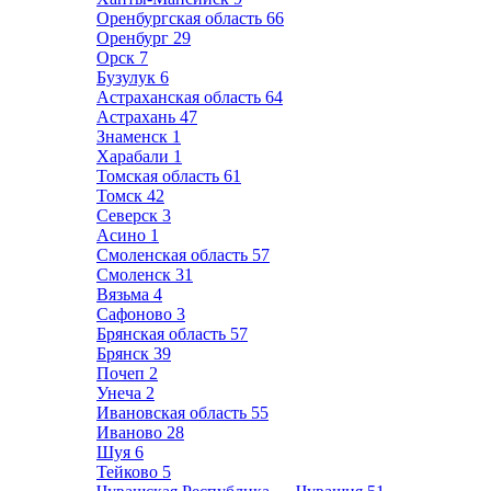
Оренбургская область
66
Оренбург
29
Орск
7
Бузулук
6
Астраханская область
64
Астрахань
47
Знаменск
1
Харабали
1
Томская область
61
Томск
42
Северск
3
Асино
1
Смоленская область
57
Смоленск
31
Вязьма
4
Сафоново
3
Брянская область
57
Брянск
39
Почеп
2
Унеча
2
Ивановская область
55
Иваново
28
Шуя
6
Тейково
5