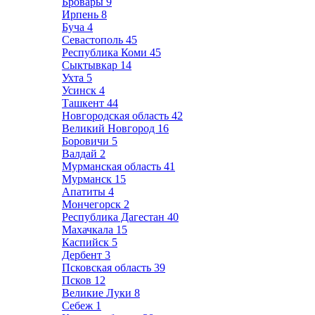
Бровары
9
Ирпень
8
Буча
4
Севастополь
45
Республика Коми
45
Сыктывкар
14
Ухта
5
Усинск
4
Ташкент
44
Новгородская область
42
Великий Новгород
16
Боровичи
5
Валдай
2
Мурманская область
41
Мурманск
15
Апатиты
4
Мончегорск
2
Республика Дагестан
40
Махачкала
15
Каспийск
5
Дербент
3
Псковская область
39
Псков
12
Великие Луки
8
Себеж
1