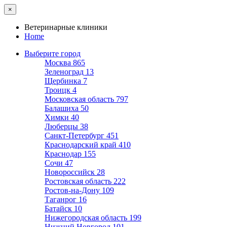
×
Ветеринарные клиники
Home
Выберите город
Москва
865
Зеленоград
13
Щербинка
7
Троицк
4
Московская область
797
Балашиха
50
Химки
40
Люберцы
38
Санкт-Петербург
451
Краснодарский край
410
Краснодар
155
Сочи
47
Новороссийск
28
Ростовская область
222
Ростов-на-Дону
109
Таганрог
16
Батайск
10
Нижегородская область
199
Нижний Новгород
101