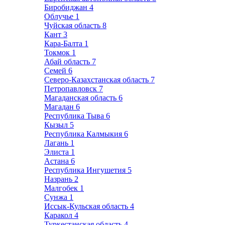
Биробиджан
4
Облучье
1
Чуйская область
8
Кант
3
Кара-Балта
1
Токмок
1
Абай область
7
Семей
6
Северо-Казахстанская область
7
Петропавловск
7
Магаданская область
6
Магадан
6
Республика Тыва
6
Кызыл
5
Республика Калмыкия
6
Лагань
1
Элиста
1
Астана
6
Республика Ингушетия
5
Назрань
2
Малгобек
1
Сунжа
1
Иссык-Кульская область
4
Каракол
4
Туркестанская область
4