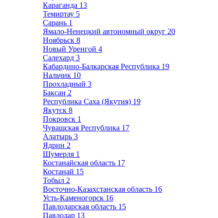
Караганда
13
Темиртау
5
Сарань
1
Ямало-Ненецкий автономный округ
20
Ноябрьск
8
Новый Уренгой
4
Салехард
3
Кабардино-Балкарская Республика
19
Нальчик
10
Прохладный
3
Баксан
2
Республика Саха (Якутия)
19
Якутск
8
Покровск
1
Чувашская Республика
17
Алатырь
3
Ядрин
2
Шумерля
1
Костанайская область
17
Костанай
15
Тобыл
2
Восточно-Казахстанская область
16
Усть-Каменогорск
16
Павлодарская область
15
Павлодар
13