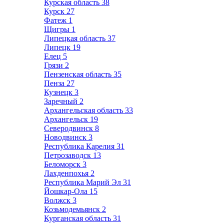
Курская область
38
Курск
27
Фатеж
1
Щигры
1
Липецкая область
37
Липецк
19
Елец
5
Грязи
2
Пензенская область
35
Пенза
27
Кузнецк
3
Заречный
2
Архангельская область
33
Архангельск
19
Северодвинск
8
Новодвинск
3
Республика Карелия
31
Петрозаводск
13
Беломорск
3
Лахденпохья
2
Республика Марий Эл
31
Йошкар-Ола
15
Волжск
3
Козьмодемьянск
2
Курганская область
31