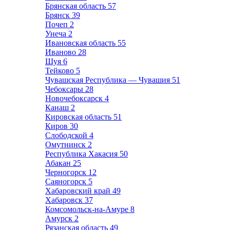
Брянская область
57
Брянск
39
Почеп
2
Унеча
2
Ивановская область
55
Иваново
28
Шуя
6
Тейково
5
Чувашская Республика — Чувашия
51
Чебоксары
28
Новочебоксарск
4
Канаш
2
Кировская область
51
Киров
30
Слободской
4
Омутнинск
2
Республика Хакасия
50
Абакан
25
Черногорск
12
Саяногорск
5
Хабаровский край
49
Хабаровск
37
Комсомольск-на-Амуре
8
Амурск
2
Рязанская область
49