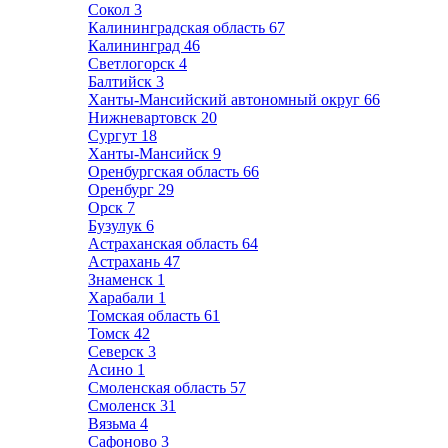
Сокол
3
Калининградская область
67
Калининград
46
Светлогорск
4
Балтийск
3
Ханты-Мансийский автономный округ
66
Нижневартовск
20
Сургут
18
Ханты-Мансийск
9
Оренбургская область
66
Оренбург
29
Орск
7
Бузулук
6
Астраханская область
64
Астрахань
47
Знаменск
1
Харабали
1
Томская область
61
Томск
42
Северск
3
Асино
1
Смоленская область
57
Смоленск
31
Вязьма
4
Сафоново
3