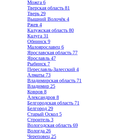
Можга
6
Тверская область
81
Тверь
29
Вышний Волочёк
4
Ржев
4
Калужская область
80
Калуга
31
Обнинск
9
Малоярославец
6
Ярославская область
77
Ярославль
47
Рыбинск
7
Переславль-Залесский
4
Алматы
73
Владимирская область
71
Владимир
25
Ковров
8
Александров
8
Белгородская область
71
Белгород
29
Старый Оскол
5
Строитель
3
Вологодская область
69
Вологда
26
Череповец
25