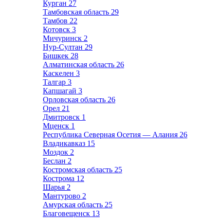
Курган
27
Тамбовская область
29
Тамбов
22
Котовск
3
Мичуринск
2
Нур-Султан
29
Бишкек
28
Алматинская область
26
Каскелен
3
Талгар
3
Капшагай
3
Орловская область
26
Орел
21
Дмитровск
1
Мценск
1
Республика Северная Осетия — Алания
26
Владикавказ
15
Моздок
2
Беслан
2
Костромская область
25
Кострома
12
Шарья
2
Мантурово
2
Амурская область
25
Благовещенск
13