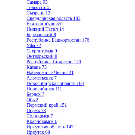
Самара
93
Тольятти
41
Сызрань
12
Свердловская область
183
Екатеринбург
85
Нижний Тагил
14
Березовский
8
Республика Башкортостан
176
Уфа
72
Стерлитамак
9
Октябрьский
8
Республика Татарстан
170
Казань
73
Набережные Челны
21
Альметьевск
7
Новосибирская область
160
Новосибирск
111
Бердск
7
Обь
2
Пермский край
151
Пермь
78
Соликамск
7
Краснокамск
6
Иркутская область
147
Иркутск
68