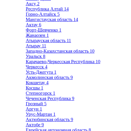
Аксу
2
Республика Алтай
14
Горно-Алтайск
5
Мангистауская область
14
Актау
6
Форт-Шевченко
1
Жанаозен
1
Атырауская область
11
Атырау
11
Западно-Казахстанская область
10
Уральск
8
Карачаево-Черкесская Республика
10
Черкесск
4
Усть-Джегута
1
Акмолинская область
9
Кокшетау
4
Косшы
1
Степногорск
1
Чеченская Республика
9
Грозный
5
Аргун
1
Урус-Мартан
1
Актюбинская область
9
Актобе
9
Еврейская автономная область
8