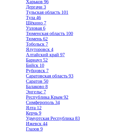
Харьков
96
Дергачи
3
Тульская область
101
Тула
46
Щёкино
7
Узловая
6
Тюменская область
100
Тюмень
62
Тобольск
7
Ялуторовск
4
Алтайский край
97
Барнаул
52
Бийск
10
Рубцовск
7
Саратовская область
93
Саратов
50
Балаково
8
Энгельс
7
Республика Крым
92
Симферополь
34
Ялта
12
Керчь
9
Удмуртская Республика
83
Ижевск
44
Глазов
9