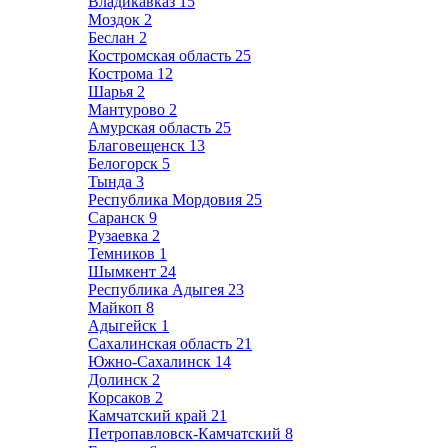
Владикавказ
15
Моздок
2
Беслан
2
Костромская область
25
Кострома
12
Шарья
2
Мантурово
2
Амурская область
25
Благовещенск
13
Белогорск
5
Тында
3
Республика Мордовия
25
Саранск
9
Рузаевка
2
Темников
1
Шымкент
24
Республика Адыгея
23
Майкоп
8
Адыгейск
1
Сахалинская область
21
Южно-Сахалинск
14
Долинск
2
Корсаков
2
Камчатский край
21
Петропавловск-Камчатский
8