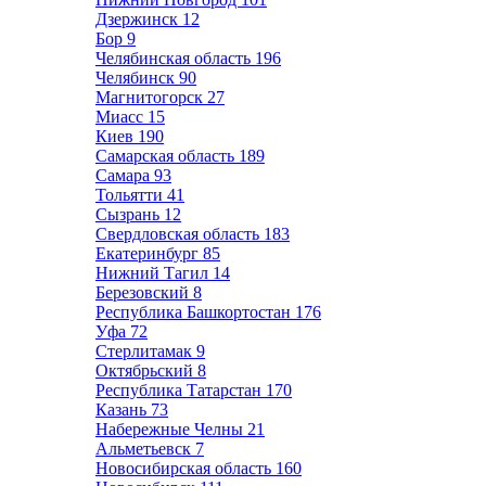
Дзержинск
12
Бор
9
Челябинская область
196
Челябинск
90
Магнитогорск
27
Миасс
15
Киев
190
Самарская область
189
Самара
93
Тольятти
41
Сызрань
12
Свердловская область
183
Екатеринбург
85
Нижний Тагил
14
Березовский
8
Республика Башкортостан
176
Уфа
72
Стерлитамак
9
Октябрьский
8
Республика Татарстан
170
Казань
73
Набережные Челны
21
Альметьевск
7
Новосибирская область
160