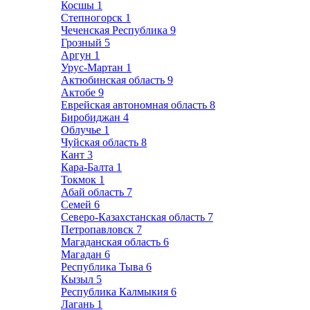
Косшы
1
Степногорск
1
Чеченская Республика
9
Грозный
5
Аргун
1
Урус-Мартан
1
Актюбинская область
9
Актобе
9
Еврейская автономная область
8
Биробиджан
4
Облучье
1
Чуйская область
8
Кант
3
Кара-Балта
1
Токмок
1
Абай область
7
Семей
6
Северо-Казахстанская область
7
Петропавловск
7
Магаданская область
6
Магадан
6
Республика Тыва
6
Кызыл
5
Республика Калмыкия
6
Лагань
1