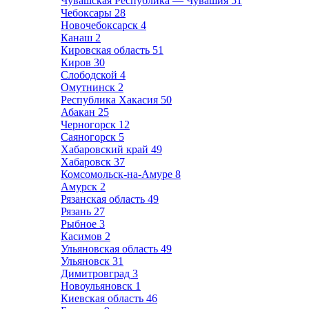
Чувашская Республика — Чувашия
51
Чебоксары
28
Новочебоксарск
4
Канаш
2
Кировская область
51
Киров
30
Слободской
4
Омутнинск
2
Республика Хакасия
50
Абакан
25
Черногорск
12
Саяногорск
5
Хабаровский край
49
Хабаровск
37
Комсомольск-на-Амуре
8
Амурск
2
Рязанская область
49
Рязань
27
Рыбное
3
Касимов
2
Ульяновская область
49
Ульяновск
31
Димитровград
3
Новоульяновск
1
Киевская область
46