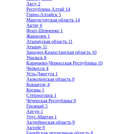
Аксу
2
Республика Алтай
14
Горно-Алтайск
5
Мангистауская область
14
Актау
6
Форт-Шевченко
1
Жанаозен
1
Атырауская область
11
Атырау
11
Западно-Казахстанская область
10
Уральск
8
Карачаево-Черкесская Республика
10
Черкесск
4
Усть-Джегута
1
Акмолинская область
9
Кокшетау
4
Косшы
1
Степногорск
1
Чеченская Республика
9
Грозный
5
Аргун
1
Урус-Мартан
1
Актюбинская область
9
Актобе
9
Еврейская автономная область
8