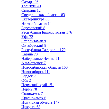
Самара
93
Тольятти
41
Сызрань
12
Свердловская область
183
Екатеринбург
85
Нижний Тагил
14
Березовский
8
Республика Башкортостан
176
Уфа
72
Стерлитамак
9
Октябрьский
8
Республика Татарстан
170
Казань
73
Набережные Челны
21
Альметьевск
7
Новосибирская область
160
Новосибирск
111
Бердск
7
Обь
2
Пермский край
151
Пермь
78
Соликамск
7
Краснокамск
6
Иркутская область
147
Иркутск
68