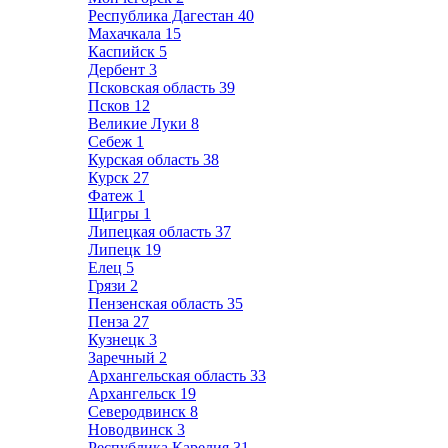
Республика Дагестан
40
Махачкала
15
Каспийск
5
Дербент
3
Псковская область
39
Псков
12
Великие Луки
8
Себеж
1
Курская область
38
Курск
27
Фатеж
1
Щигры
1
Липецкая область
37
Липецк
19
Елец
5
Грязи
2
Пензенская область
35
Пенза
27
Кузнецк
3
Заречный
2
Архангельская область
33
Архангельск
19
Северодвинск
8
Новодвинск
3
Республика Карелия
31