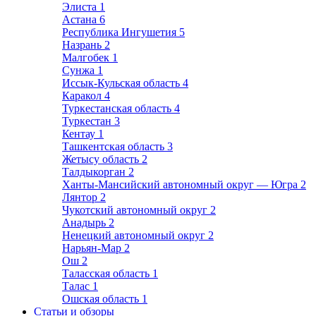
Элиста
1
Астана
6
Республика Ингушетия
5
Назрань
2
Малгобек
1
Сунжа
1
Иссык-Кульская область
4
Каракол
4
Туркестанская область
4
Туркестан
3
Кентау
1
Ташкентская область
3
Жетысу область
2
Талдыкорган
2
Ханты-Мансийский автономный округ — Югра
2
Лянтор
2
Чукотский автономный округ
2
Анадырь
2
Ненецкий автономный округ
2
Нарьян-Мар
2
Ош
2
Таласская область
1
Талас
1
Ошская область
1
Статьи и обзоры