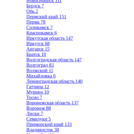
Новосибирск
111
Бердск
7
Обь
2
Пермский край
151
Пермь
78
Соликамск
7
Краснокамск
6
Иркутская область
147
Иркутск
68
Ангарск
15
Братск
10
Волгоградская область
147
Волгоград
83
Волжский
11
Михайловка
6
Ленинградская область
140
Гатчина
12
Мурино
10
Тосно
7
Воронежская область
137
Воронеж
88
Лиски
7
Семилуки
5
Приморский край
133
Владивосток
38