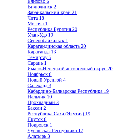
Елизово
6
Вилючинск
2
Забайкальский край
21
Чита
18
Могоча
1
Республика Бурятия
20
Улан-Удэ
19
Северобайкальск
1
Карагандинская область
20
Караганда
13
Темиртау
5
Сарань
1
Ямало-Ненецкий автономный округ
20
Ноябрьск
8
Новый Уренгой
4
Салехард
3
Кабардино-Балкарская Республика
19
Нальчик
10
Прохладный
3
Баксан
2
Республика Саха (Якутия)
19
Якутск
8
Покровск
1
Чувашская Республика
17
Алатырь
3