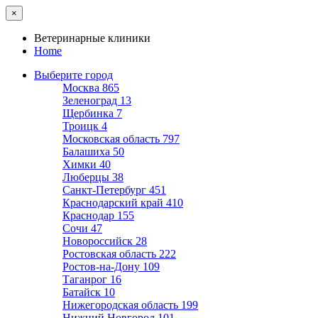
×
Ветеринарные клиники
Home
Выберите город
Москва
865
Зеленоград
13
Щербинка
7
Троицк
4
Московская область
797
Балашиха
50
Химки
40
Люберцы
38
Санкт-Петербург
451
Краснодарский край
410
Краснодар
155
Сочи
47
Новороссийск
28
Ростовская область
222
Ростов-на-Дону
109
Таганрог
16
Батайск
10
Нижегородская область
199
Нижний Новгород
101