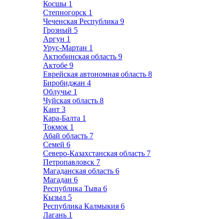
Косшы
1
Степногорск
1
Чеченская Республика
9
Грозный
5
Аргун
1
Урус-Мартан
1
Актюбинская область
9
Актобе
9
Еврейская автономная область
8
Биробиджан
4
Облучье
1
Чуйская область
8
Кант
3
Кара-Балта
1
Токмок
1
Абай область
7
Семей
6
Северо-Казахстанская область
7
Петропавловск
7
Магаданская область
6
Магадан
6
Республика Тыва
6
Кызыл
5
Республика Калмыкия
6
Лагань
1