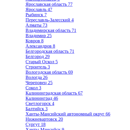
Ярославская область
77
Ярославль
47
Рыбинск
7
Переславль-Залесский
4
Алматы
73
Владимирская область
71
Владимир
25
Ковров
8
Александров
8
Белгородская область
71
Белгород
29
Старый Оскол
5
Строитель
3
Вологодская область
69
Вологда
26
Череповец
25
Сокол
3
Калининградская область
67
Калининград
46
Светлогорск
4
Балтийск
3
Ханты-Мансийский автономный округ
66
Нижневартовск
20
Сургут
18
Ханты-Мансийск
9