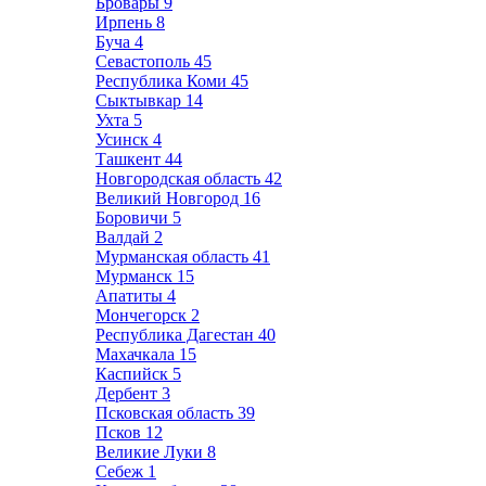
Бровары
9
Ирпень
8
Буча
4
Севастополь
45
Республика Коми
45
Сыктывкар
14
Ухта
5
Усинск
4
Ташкент
44
Новгородская область
42
Великий Новгород
16
Боровичи
5
Валдай
2
Мурманская область
41
Мурманск
15
Апатиты
4
Мончегорск
2
Республика Дагестан
40
Махачкала
15
Каспийск
5
Дербент
3
Псковская область
39
Псков
12
Великие Луки
8
Себеж
1