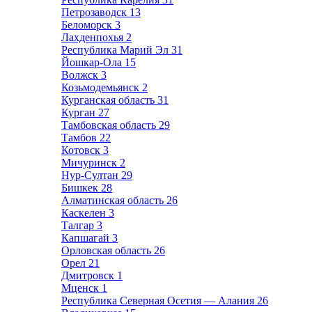
Петрозаводск
13
Беломорск
3
Лахденпохья
2
Республика Марий Эл
31
Йошкар-Ола
15
Волжск
3
Козьмодемьянск
2
Курганская область
31
Курган
27
Тамбовская область
29
Тамбов
22
Котовск
3
Мичуринск
2
Нур-Султан
29
Бишкек
28
Алматинская область
26
Каскелен
3
Талгар
3
Капшагай
3
Орловская область
26
Орел
21
Дмитровск
1
Мценск
1
Республика Северная Осетия — Алания
26