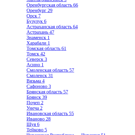
Оренбургская область
66
Оренбург
29
Орск
7
Бузулук
6
Астраханская область
64
Астрахань
47
Знаменск
1
Харабали
1
Томская область
61
Томск
42
Северск
3
Асино
1
Смоленская область
57
Смоленск
31
Вязьма
4
Сафоново
3
Брянская область
57
Брянск
39
Почеп
2
Унеча
2
Ивановская область
55
Иваново
28
Шуя
6
Тейково
5