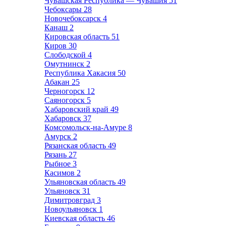
Чувашская Республика — Чувашия
51
Чебоксары
28
Новочебоксарск
4
Канаш
2
Кировская область
51
Киров
30
Слободской
4
Омутнинск
2
Республика Хакасия
50
Абакан
25
Черногорск
12
Саяногорск
5
Хабаровский край
49
Хабаровск
37
Комсомольск-на-Амуре
8
Амурск
2
Рязанская область
49
Рязань
27
Рыбное
3
Касимов
2
Ульяновская область
49
Ульяновск
31
Димитровград
3
Новоульяновск
1
Киевская область
46