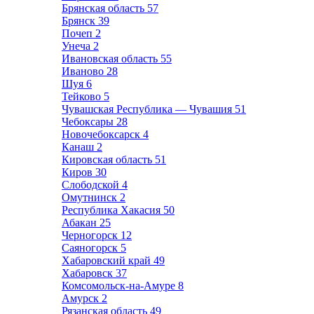
Брянская область
57
Брянск
39
Почеп
2
Унеча
2
Ивановская область
55
Иваново
28
Шуя
6
Тейково
5
Чувашская Республика — Чувашия
51
Чебоксары
28
Новочебоксарск
4
Канаш
2
Кировская область
51
Киров
30
Слободской
4
Омутнинск
2
Республика Хакасия
50
Абакан
25
Черногорск
12
Саяногорск
5
Хабаровский край
49
Хабаровск
37
Комсомольск-на-Амуре
8
Амурск
2
Рязанская область
49