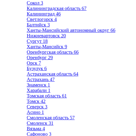
Сокол
3
Калининградская область
67
Калининград
46
Светлогорск
4
Балтийск
3
Ханты-Мансийский автономный округ
66
Нижневартовск
20
Сургут
18
Ханты-Мансийск
9
Оренбургская область
66
Оренбург
29
Орск
7
Бузулук
6
Астраханская область
64
Астрахань
47
Знаменск
1
Харабали
1
Томская область
61
Томск
42
Северск
3
Асино
1
Смоленская область
57
Смоленск
31
Вязьма
4
Сафоново
3