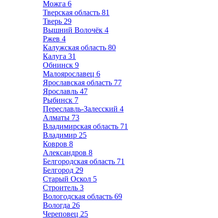
Можга
6
Тверская область
81
Тверь
29
Вышний Волочёк
4
Ржев
4
Калужская область
80
Калуга
31
Обнинск
9
Малоярославец
6
Ярославская область
77
Ярославль
47
Рыбинск
7
Переславль-Залесский
4
Алматы
73
Владимирская область
71
Владимир
25
Ковров
8
Александров
8
Белгородская область
71
Белгород
29
Старый Оскол
5
Строитель
3
Вологодская область
69
Вологда
26
Череповец
25