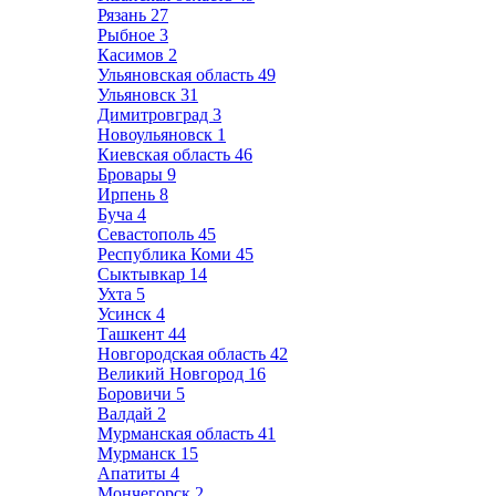
Рязань
27
Рыбное
3
Касимов
2
Ульяновская область
49
Ульяновск
31
Димитровград
3
Новоульяновск
1
Киевская область
46
Бровары
9
Ирпень
8
Буча
4
Севастополь
45
Республика Коми
45
Сыктывкар
14
Ухта
5
Усинск
4
Ташкент
44
Новгородская область
42
Великий Новгород
16
Боровичи
5
Валдай
2
Мурманская область
41
Мурманск
15
Апатиты
4
Мончегорск
2