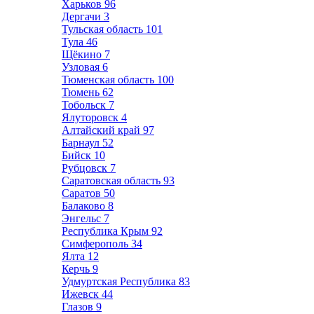
Харьков
96
Дергачи
3
Тульская область
101
Тула
46
Щёкино
7
Узловая
6
Тюменская область
100
Тюмень
62
Тобольск
7
Ялуторовск
4
Алтайский край
97
Барнаул
52
Бийск
10
Рубцовск
7
Саратовская область
93
Саратов
50
Балаково
8
Энгельс
7
Республика Крым
92
Симферополь
34
Ялта
12
Керчь
9
Удмуртская Республика
83
Ижевск
44
Глазов
9