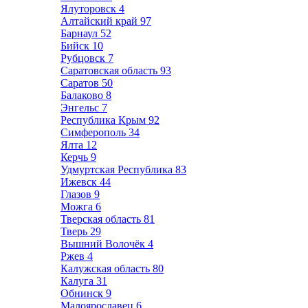
Ялуторовск
4
Алтайский край
97
Барнаул
52
Бийск
10
Рубцовск
7
Саратовская область
93
Саратов
50
Балаково
8
Энгельс
7
Республика Крым
92
Симферополь
34
Ялта
12
Керчь
9
Удмуртская Республика
83
Ижевск
44
Глазов
9
Можга
6
Тверская область
81
Тверь
29
Вышний Волочёк
4
Ржев
4
Калужская область
80
Калуга
31
Обнинск
9
Малоярославец
6