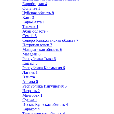
Биробиджан
4
Облучье
1
Чуйская область
8
Кант
3
Кара-Балта
1
Токмок
1
Абай область
7
Семей
6
Северо-Казахстанская область
7
Петропавловск
7
Магаданская область
6
Магадан
6
Республика Тыва
6
Кызыл
5
Республика Калмыкия
6
Лагань
1
Элиста
1
Астана
6
Республика Ингушетия
5
Назрань
2
Малгобек
1
Сунжа
1
Иссык-Кульская область
4
Каракол
4
Туркестанская область
4