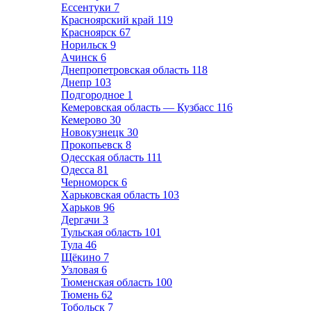
Ессентуки
7
Красноярский край
119
Красноярск
67
Норильск
9
Ачинск
6
Днепропетровская область
118
Днепр
103
Подгородное
1
Кемеровская область — Кузбасс
116
Кемерово
30
Новокузнецк
30
Прокопьевск
8
Одесская область
111
Одесса
81
Черноморск
6
Харьковская область
103
Харьков
96
Дергачи
3
Тульская область
101
Тула
46
Щёкино
7
Узловая
6
Тюменская область
100
Тюмень
62
Тобольск
7