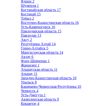
Ядрин
2
Шумерля
1
Костанайская область
17
Костанай
15
Тобыл
2
Восточно-Казахстанская область
16
Усть-Каменогорск
16
Павлодарская область
15
Павлодар
13
Аксу
2
Республика Алтай
14
Горно-Алтайск
5
Мангистауская область
14
Актау
6
Форт-Шевченко
1
Жанаозен
1
Атырауская область
11
Атырау
11
Западно-Казахстанская область
10
Уральск
8
Карачаево-Черкесская Республика
10
Черкесск
4
Усть-Джегута
1
Акмолинская область
9
Кокшетау
4