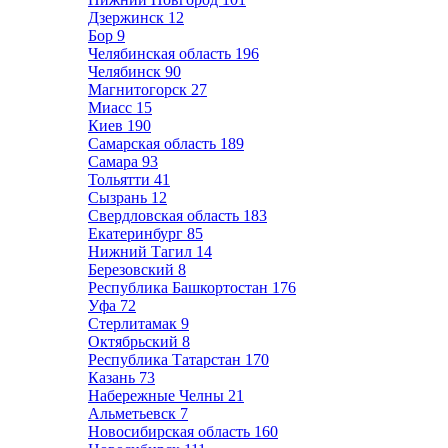
Дзержинск
12
Бор
9
Челябинская область
196
Челябинск
90
Магнитогорск
27
Миасс
15
Киев
190
Самарская область
189
Самара
93
Тольятти
41
Сызрань
12
Свердловская область
183
Екатеринбург
85
Нижний Тагил
14
Березовский
8
Республика Башкортостан
176
Уфа
72
Стерлитамак
9
Октябрьский
8
Республика Татарстан
170
Казань
73
Набережные Челны
21
Альметьевск
7
Новосибирская область
160