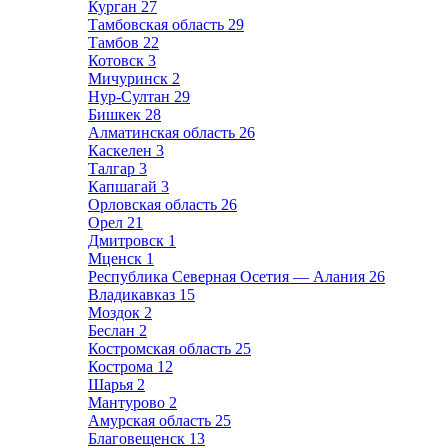
Курган
27
Тамбовская область
29
Тамбов
22
Котовск
3
Мичуринск
2
Нур-Султан
29
Бишкек
28
Алматинская область
26
Каскелен
3
Талгар
3
Капшагай
3
Орловская область
26
Орел
21
Дмитровск
1
Мценск
1
Республика Северная Осетия — Алания
26
Владикавказ
15
Моздок
2
Беслан
2
Костромская область
25
Кострома
12
Шарья
2
Мантурово
2
Амурская область
25
Благовещенск
13