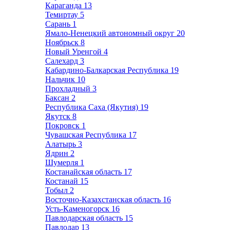
Караганда
13
Темиртау
5
Сарань
1
Ямало-Ненецкий автономный округ
20
Ноябрьск
8
Новый Уренгой
4
Салехард
3
Кабардино-Балкарская Республика
19
Нальчик
10
Прохладный
3
Баксан
2
Республика Саха (Якутия)
19
Якутск
8
Покровск
1
Чувашская Республика
17
Алатырь
3
Ядрин
2
Шумерля
1
Костанайская область
17
Костанай
15
Тобыл
2
Восточно-Казахстанская область
16
Усть-Каменогорск
16
Павлодарская область
15
Павлодар
13