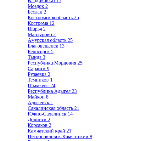
Владикавказ
15
Моздок
2
Беслан
2
Костромская область
25
Кострома
12
Шарья
2
Мантурово
2
Амурская область
25
Благовещенск
13
Белогорск
5
Тында
3
Республика Мордовия
25
Саранск
9
Рузаевка
2
Темников
1
Шымкент
24
Республика Адыгея
23
Майкоп
8
Адыгейск
1
Сахалинская область
21
Южно-Сахалинск
14
Долинск
2
Корсаков
2
Камчатский край
21
Петропавловск-Камчатский
8