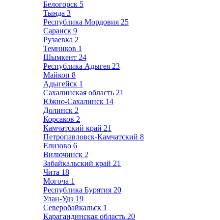
Белогорск
5
Тында
3
Республика Мордовия
25
Саранск
9
Рузаевка
2
Темников
1
Шымкент
24
Республика Адыгея
23
Майкоп
8
Адыгейск
1
Сахалинская область
21
Южно-Сахалинск
14
Долинск
2
Корсаков
2
Камчатский край
21
Петропавловск-Камчатский
8
Елизово
6
Вилючинск
2
Забайкальский край
21
Чита
18
Могоча
1
Республика Бурятия
20
Улан-Удэ
19
Северобайкальск
1
Карагандинская область
20