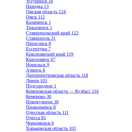
Уссурийск
16
Находка
13
Омская область
124
Омск
112
Калачинск
1
Тюкалинск
1
Ставропольский край
122
Ставрополь
31
Пятигорск
8
Ессентуки
7
Красноярский край
119
Красноярск
67
Норильск
9
Ачинск
6
Днепропетровская область
118
Днепр
103
Подгородное
1
Кемеровская область — Кузбасс
116
Кемерово
30
Новокузнецк
30
Прокопьевск
8
Одесская область
111
Одесса
81
Черноморск
6
Харьковская область
103