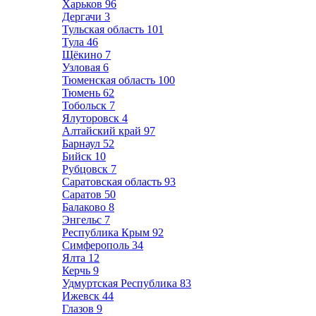
Харьков
96
Дергачи
3
Тульская область
101
Тула
46
Щёкино
7
Узловая
6
Тюменская область
100
Тюмень
62
Тобольск
7
Ялуторовск
4
Алтайский край
97
Барнаул
52
Бийск
10
Рубцовск
7
Саратовская область
93
Саратов
50
Балаково
8
Энгельс
7
Республика Крым
92
Симферополь
34
Ялта
12
Керчь
9
Удмуртская Республика
83
Ижевск
44
Глазов
9