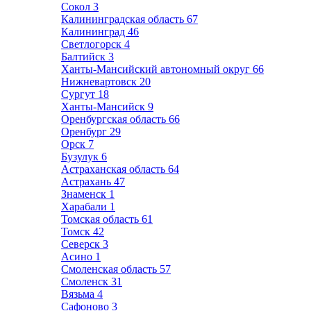
Сокол
3
Калининградская область
67
Калининград
46
Светлогорск
4
Балтийск
3
Ханты-Мансийский автономный округ
66
Нижневартовск
20
Сургут
18
Ханты-Мансийск
9
Оренбургская область
66
Оренбург
29
Орск
7
Бузулук
6
Астраханская область
64
Астрахань
47
Знаменск
1
Харабали
1
Томская область
61
Томск
42
Северск
3
Асино
1
Смоленская область
57
Смоленск
31
Вязьма
4
Сафоново
3