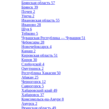
Брянская область
57
Брянск
39
Почеп
2
Унеча
2
Ивановская область
55
Иваново
28
Шуя
6
Тейково
5
Чувашская Республика — Чувашия
51
Чебоксары
28
Новочебоксарск
4
Канаш
2
Кировская область
51
Киров
30
Слободской
4
Омутнинск
2
Республика Хакасия
50
Абакан
25
Черногорск
12
Саяногорск
5
Хабаровский край
49
Хабаровск
37
Комсомольск-на-Амуре
8
Амурск
2
Рязанская область
49