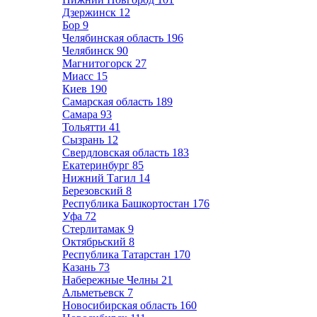
Дзержинск
12
Бор
9
Челябинская область
196
Челябинск
90
Магнитогорск
27
Миасс
15
Киев
190
Самарская область
189
Самара
93
Тольятти
41
Сызрань
12
Свердловская область
183
Екатеринбург
85
Нижний Тагил
14
Березовский
8
Республика Башкортостан
176
Уфа
72
Стерлитамак
9
Октябрьский
8
Республика Татарстан
170
Казань
73
Набережные Челны
21
Альметьевск
7
Новосибирская область
160