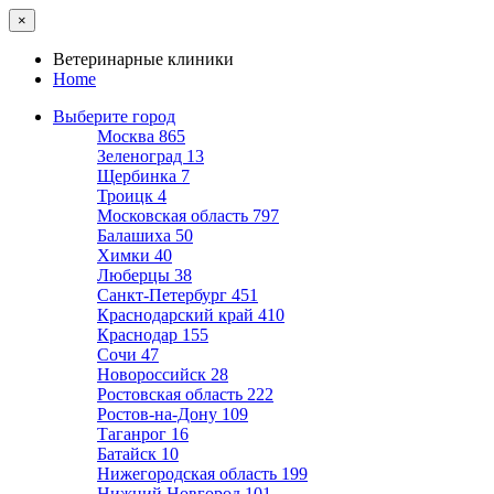
×
Ветеринарные клиники
Home
Выберите город
Москва
865
Зеленоград
13
Щербинка
7
Троицк
4
Московская область
797
Балашиха
50
Химки
40
Люберцы
38
Санкт-Петербург
451
Краснодарский край
410
Краснодар
155
Сочи
47
Новороссийск
28
Ростовская область
222
Ростов-на-Дону
109
Таганрог
16
Батайск
10
Нижегородская область
199
Нижний Новгород
101