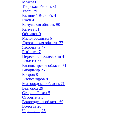
Можга
6
Тверская область
81
Тверь
29
Вышний Волочёк
4
Ржев
4
Калужская область
80
Калуга
31
Обнинск
9
Малоярославец
6
Ярославская область
77
Ярославль
47
Рыбинск
7
Переславль-Залесский
4
Алматы
73
Владимирская область
71
Владимир
25
Ковров
8
Александров
8
Белгородская область
71
Белгород
29
Старый Оскол
5
Строитель
3
Вологодская область
69
Вологда
26
Череповец
25