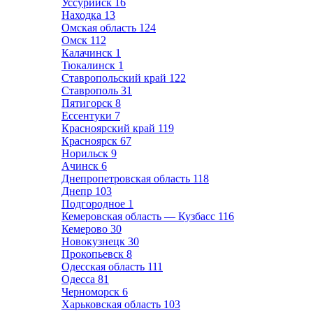
Уссурийск
16
Находка
13
Омская область
124
Омск
112
Калачинск
1
Тюкалинск
1
Ставропольский край
122
Ставрополь
31
Пятигорск
8
Ессентуки
7
Красноярский край
119
Красноярск
67
Норильск
9
Ачинск
6
Днепропетровская область
118
Днепр
103
Подгородное
1
Кемеровская область — Кузбасс
116
Кемерово
30
Новокузнецк
30
Прокопьевск
8
Одесская область
111
Одесса
81
Черноморск
6
Харьковская область
103